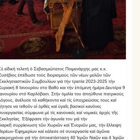
Σέ εἰδική τελετή ὁ Σεβασμιώτατος Ποιμενάρχης μας κ.κ.
Ευσέβιος ἐπέδωσε τούς διορισμούς τῶν νέων μελῶν τῶν
Ἐκκλησιαστικῶν Συμβουλίων γιά τήν τριετία 2023-2025 τήν
Κυριακή 8 Ιανουρίου στο Βαθύ και τήν ἑπόμενη ἡμέρα Δευτέρα 9
Ιανουρίου στό Καρλόβασι. Στήν ὁμιλία του ἀπηύθυνε πατρικούς
λόγους, ἀνέλυσε τά καθήκοντα καί τίς ὑποχρεώσεις τους καί
ζήτησε να τεθοῦν οἱ ὀρθές καί ὑγιεῖς βασικοί κανόνες
συνεργασίας σύμφωνα μέ τίς κανονικές καί νομικές ἀρχές τῆς
Ἐκκλησίας. Ἐξέφρασε τήν ἀγωνία του γιά τήν
διαρκῆ συρρίκνωση τῶν Χωριῶν καί Ἐνοριῶν μας, τήν ἒλλειψη
Ἱερέων-Ἐφημερίων καί κάλεσε σέ συνεργασία καί ἀγῶνα
μακροχρόνιο γιά τήν ἀποκατάσταση 40 Ἱερῶν Ναῶν και 4 Ἱερῶν