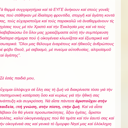
Τά θερμά συγχαρητήρια καί τά ΕΥΓΕ ἀνήκουν καί στούς γονεῖς
σας πού στάθηκαν μέ ἱδιαίτερη φροντίδα, στοργῆ καί ἀγάπη κοντά
σας, τούς εὐχαριστοῦμε καί τούς παρακαλῶ νά ἀναθερμάνουν τίς
σχέσεις τους μέ τόν Χριστό καί τήν Ἐκκλησία μας καί νά τούς
διαβεβαιώσω ὃτι ὃλοι μας χρειαζόμαστε αὐτή τήν συμπόρευση
ἱδιαίτερα σήμερα πού ἡ οἰκογένεια κλωνίζεται καί ἐξωτερικά καί
ἐσωτερικά. Ὃλοι μας θέλουμε ἐναρέτους καί ἠθικοῦς ἀνθρώπους
μέ φόβο Θεοῦ, μέ σεβασμό, μέ πνεύμα αὐτοθυσίας, αλτροϊσμοῦ
καί ἀγάπης
”.
Σέ ἐσάς παιδιά μου,
εὒχομαι ὁλόψυχα σέ ὃλη σας τή ζωή νά διακρίνεστε τόσο γιά τήν
ἐπιστημονική κατάρτιση ὂσο καί κυρίως γιά τήν ἠθική σας
ἀνάπτυξη κάι συγκρότιση. Νά εἲστε πάντοτε
ἀριστοῦχοι στήν
παιδεία,
σ
τή γνώση, στήν πίστη,
σ
τήν ζωή
. Καί νά εἶστε
βέβαιοι ὃτι θά γίνετε προσωπικότητες, ἂξιοι ἠγέτες, ἂριστοι
πολίτες, καλοί οἰκογενειάρχες πού θά τιμάτε καί τόν ἐαυτό σας καί
τήν οἰκογένειά σας καί γενικά τό ὃμορφο Νησί μας καί ὁλόκληρη