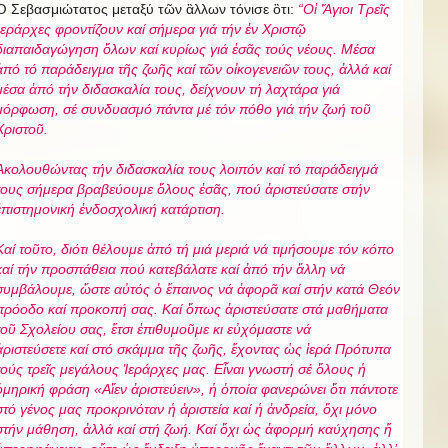
Ὁ Σεβασμιώτατος μεταξύ τῶν ἂλλων τόνισε ὃτι:
“
Οἱ Ἅγιοι Τρεῖς
Ἱεράρχες φροντίζουν καί σήμερα γιά τήν ἐν Χριστῷ
διαπαιδαγώγηση ὅλων καί κυρίως γιά ἐσᾶς τούς νέους. Μέσα
ἀπό τό παράδειγμα τῆς ζωῆς καί τῶν οἰκογενειῶν τους, ἀλλά καί
μέσα ἀπό τήν διδασκαλία τους, δείχνουν τή λαχτάρα γιά
μόρφωση, σέ συνδυασμό πάντα μέ τόν πόθο γιά τήν ζωή τοῦ
Χριστοῦ.
Ἀκολουθώντας τήν διδασκαλία τους λοιπόν καί τό παράδειγμά
τους σήμερα βραβεύουμε ὅλους
ἐσᾶς
, πού ἀρ
ι
στε
ύ
σα
τε
στήν
ἐπιστημονική
ἐνδο
σχολική κατάρτιση.
Καί τοῦτο, διότι θέλουμε ἀπό τή μιά μεριά νά τιμήσουμε τόν κόπο
καί τήν προσπάθεια πού κατ
ε
β
ά
λα
τε
καί ἀπό τήν ἄλλη νά
συμβάλουμε, ὥστε αὐτός ὁ ἔπαινος νά ἀφορᾶ καί στήν κατά Θεόν
πρόοδο καί προκοπή
σας.
Καί ὅπως ἀρ
ι
στε
ύ
σ
ατε
στά μαθήματα
τοῦ Σχολείου
σας
, ἔτσι ἐπιθυμοῦμε κι εὐχόμαστε νά
ἀριστεύ
σετε
καί στό σκάμμα τῆς ζωῆς, ἔχοντας ὡς ἱερά Πρότυπα
τούς τρεῖς μεγάλους Ἱεράρχες μας. Εἶναι γνωστή σέ ὅλους ἡ
ὁμηρική φράση «Αἴεν ἀριστεύειν», ἡ ὁποία φανερώνει ὅτι πάντοτε
στό γένος μας προκρινόταν ἡ ἀριστεία καί ἡ ἀνδρεία, ὄχι μόνο
στήν μάθηση, ἀλλά καί στή ζωή. Καί ὄχι ὡς ἀφορμή καύχησης ἤ