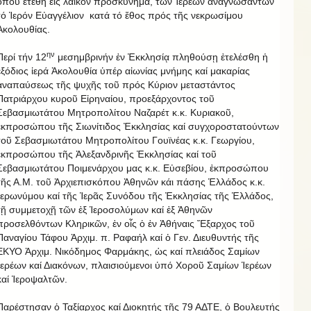
ὅπου ἐτέθη εἰς λαϊκόν προσκύνημα, τῶν Ἱερέων ἀναγνωσάντων
τό Ἱερόν Εὐαγγέλιον κατά τό ἔθος πρός τῆς νεκρωσίμου
Ἀκολουθίας.
ην
Περί τήν 12
μεσημβρινήν ἐν Ἐκκλησίᾳ πληθούσῃ ἐτελέσθη ἡ
ἐξόδιος ἱερά Ἀκολουθία ὑπέρ αἰωνίας μνήμης καί μακαρίας
ἀναπαύσεως τῆς ψυχῆς τοῦ πρός Κύριον μεταστάντος
Πατριάρχου κυροῦ Εἰρηναίου, προεξάρχοντος τοῦ
Σεβασμιωτάτου Μητροπολίτου Ναζαρέτ κ.κ. Κυριακοῦ,
ἐκπροσώπου τῆς Σιωνίτιδος Ἐκκλησίας καί συγχοροστατούντων
τοῦ Σεβασμιωτάτου Μητροπολίτου Γουϊνέας κ.κ. Γεωργίου,
ἐκπροσώπου τῆς Ἀλεξανδρινῆς Ἐκκλησίας καί τοῦ
Σεβασμιωτάτου Ποιμενάρχου μας κ.κ. Εὐσεβίου, ἐκπροσώπου
τῆς Α.Μ. τοῦ Ἀρχιεπισκόπου Ἀθηνῶν κάι πάσης Ἑλλάδος κ.κ.
Ἱερωνύμου καί τῆς Ἱερᾶς Συνόδου τῆς Ἐκκλησίας τῆς Ἑλλάδος,
τῇ συμμετοχῇ τῶν ἐξ Ἱεροσολύμων καί ἐξ Ἀθηνῶν
προσελθόντων Κληρικῶν, ἐν οἷς ὁ ἐν Ἀθήναις Ἔξαρχος τοῦ
Παναγίου Τάφου Ἀρχιμ. π. Ραφαήλ καί ὁ Γεν. Διευθυντής τῆς
ΕΚΥΟ Ἀρχιμ. Νικόδημος Φαρμάκης, ὡς καί πλειάδος Σαμίων
Ἱερέων καί Διακόνων, πλαισιούμενοι ὑπό Χοροῦ Σαμίων Ἱερέων
καί Ἱεροψαλτῶν.
Παρέστησαν ὁ Ταξίαρχος καί Διοκητής τῆς 79 ΑΔΤΕ, ὁ Βουλευτής