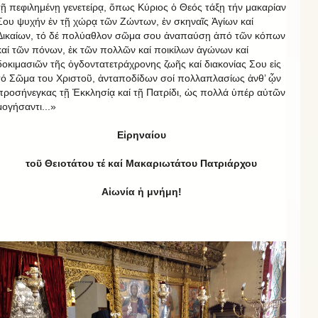
τῇ πεφιλημένῃ γενετείρᾳ, ὅπως Κύριος ὁ Θεός τάξῃ τήν μακαρίαν
Σου ψυχήν ἐν τῇ χώρᾳ τῶν Ζώντων, ἐν σκηναῖς Ἁγίων καί
Δικαίων, τό δέ πολύαθλον σῶμα σου ἀναπαύσῃ ἀπό τῶν κόπων
καί τῶν πόνων, ἐκ τῶν πολλῶν καί ποικίλων ἀγώνων καί
δοκιμασιῶν τῆς ὀγδοντατετράχρονης ζωῆς καί διακονίας Σου εἰς
τό Σῶμα του Χριστοῦ, ἀνταποδίδων σοί πολλαπλασίως ἀνθ’ ᾦν
προσήνεγκας τῇ Ἐκκλησίᾳ καί τῇ Πατρίδι, ὡς πολλά ὑπέρ αὐτῶν
μογήσαντι...»
Εἰρηναίου
τοῦ Θειοτάτου τέ καί Μακαριωτάτου Πατριάρχου
Αἰωνία ἡ μνήμη!