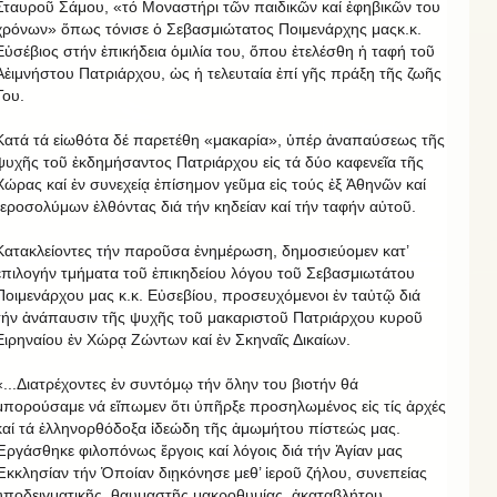
Σταυροῦ Σάμου, «τό Μοναστήρι τῶν παιδικῶν καί ἐφηβικῶν του
χρόνων» ὅπως τόνισε ὁ Σεβασμιώτατος Ποιμενάρχης μαςκ.κ.
Εὐσέβιος στήν ἐπικήδεια ὁμιλία του, ὅπου ἐτελέσθη ἡ ταφή τοῦ
Αἐιμνήστου Πατριάρχου, ὡς ἡ τελευταία ἐπί γῆς πράξη τῆς ζωῆς
Του.
Κατά τά εἰωθότα δέ παρετέθη «μακαρία», ὑπέρ ἀναπαύσεως τῆς
ψυχῆς τοῦ ἐκδημήσαντος Πατριάρχου εἰς τά δύο καφενεῖα τῆς
Χώρας καί ἐν συνεχείᾳ ἐπίσημον γεῦμα εἰς τούς ἐξ Ἀθηνῶν καί
Ἱεροσολύμων ἐλθόντας διά τήν κηδείαν καί τήν ταφήν αὐτοῦ.
Κατακλείοντες τήν παροῦσα ἐνημέρωση, δημοσιεύομεν κατ’
ἐπιλογήν τμήματα τοῦ ἐπικηδείου λόγου τοῦ Σεβασμιωτάτου
Ποιμενάρχου μας κ.κ. Εὐσεβίου, προσευχόμενοι ἐν ταὐτῷ διά
τήν ἀνάπαυσιν τῆς ψυχῆς τοῦ μακαριστοῦ Πατριάρχου κυροῦ
Ειρηναίου ἐν Χώρᾳ Ζώντων καί ἐν Σκηναῖς Δικαίων.
«...Διατρέχοντες ἐν συντόμῳ τήν ὅλην του βιοτήν θά
μπορούσαμε νά εἴπωμεν ὅτι ὑπῆρξε προσηλωμένος εἰς τίς ἀρχές
καί τά ἑλληνορθόδοξα ἰδεώδη τῆς ἀμωμήτου πίστεώς μας.
Ἐργάσθηκε φιλοπόνως ἔργοις καί λόγοις διά τήν Ἁγίαν μας
Ἐκκλησίαν τήν Ὁποίαν διῃκόνησε μεθ’ ἱεροῦ ζήλου, συνεπείας
ὑποδειγματικῆς, θαυμαστῆς μακροθυμίας, ἀκαταβλήτου