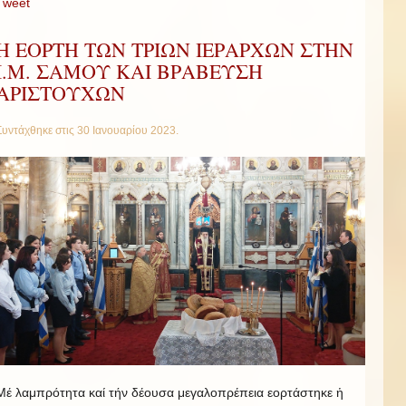
Tweet
Η ΕΟΡΤΗ ΤΩΝ ΤΡΙΩΝ ΙΕΡΑΡΧΩΝ ΣΤΗΝ
Ι.Μ. ΣΑΜΟΥ ΚΑΙ ΒΡΑΒΕΥΣΗ
ΑΡΙΣΤΟΥΧΩΝ
Συντάχθηκε στις
30 Ιανουαρίου 2023
.
Μέ λαμπρότητα καί τήν δέουσα μεγαλοπρέπεια εορτάστηκε ἡ