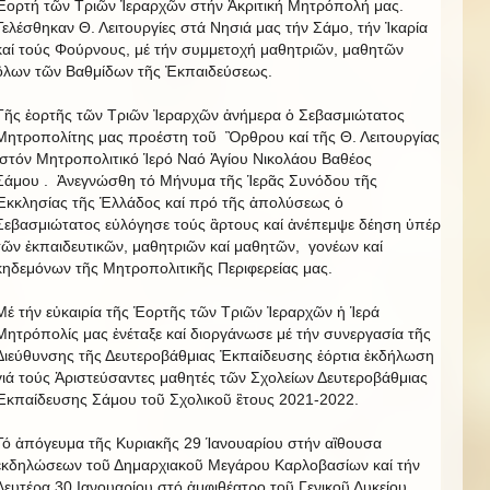
Ἑορτή τῶν Τριῶν Ἰεραρχῶν στήν Ἀκριτική Μητρόπολή μας.
Τελέσθηκαν Θ. Λειτουργίες στά Νησιά μας τήν Σάμο, τήν Ἰκαρία
καί τούς Φούρνους, μέ τήν συμμετοχή μαθητριῶν, μαθητῶν
ὃλων τῶν Βαθμίδων τῆς Ἐκπαιδεύσεως.
Τῆς ἑορτῆς τῶν Τριῶν Ἰεραρχῶν ἀνήμερα ὁ Σεβασμιώτατος
Μητροπολίτης μας προέστη τοῦ Ὂρθρου καί τῆς Θ. Λειτουργίας
στόν Μητροπολιτικό Ἱερό Ναό Ἁγίου Νικολάου Βαθέος
Σάμου . Ἀνεγνώσθη τό Μήνυμα τῆς Ἱερᾶς Συνόδου τῆς
Ἐκκλησίας τῆς Ἑλλάδος καί πρό τῆς ἀπολύσεως ὁ
Σεβασμιώτατος εὐλόγησε τούς ἂρτους καί ἀνέπεμψε δέηση ὑπέρ
τῶν ἐκπαιδευτικῶν, μαθητριῶν καί μαθητῶν, γονέων καί
κηδεμόνων τῆς Μητροπολιτικῆς Περιφερείας μας.
Μέ τήν εὐκαιρία τῆς Ἑορτῆς τῶν Τριῶν Ἰεραρχῶν ἡ Ἱερά
Μητρόπολίς μας ἐνέταξε καί διοργάνωσε μέ τήν συνεργασία τῆς
Διεύθυνσης τῆς Δευτεροβάθμιας Ἐκπαίδευσης ἑόρτια ἐκδήλωση
γιά τούς Ἀριστεύσαντες μαθητές τῶν Σχολείων Δευτεροβάθμιας
Ἐκπαίδευσης Σάμου τοῦ Σχολικοῦ ἒτους 2021-2022.
Τό ἀπόγευμα τῆς Κυριακῆς 29 Ίανουαρίου στήν αἲθουσα
ἐκδηλώσεων τοῦ Δημαρχιακοῦ Μεγάρου Καρλοβασίων καί τήν
Δευτέρα 30 Ιανουαρίου στό ἀμφιθέατρο τοῦ Γενικοῦ Λυκείου