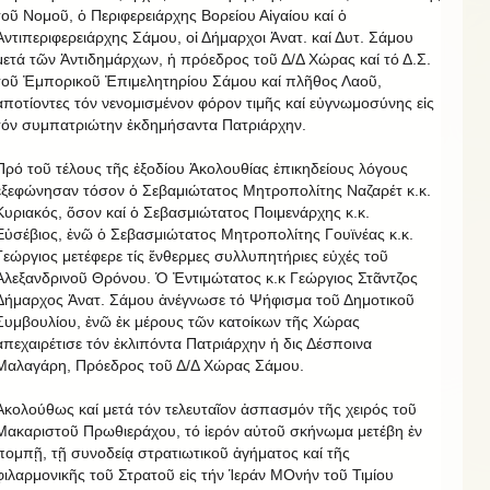
τοῦ Νομοῦ, ὁ Περιφερειάρχης Βορείου Αἰγαίου καί ὁ
Ἀντιπεριφερειάρχης Σάμου, οἱ Δήμαρχοι Ἀνατ. καί Δυτ. Σάμου
μετά τῶν Ἀντιδημάρχων, ἡ πρόεδρος τοῦ Δ/Δ Χώρας καί τό Δ.Σ.
τοῦ Ἐμπορικοῦ Ἐπιμελητηρίου Σάμου καί πλῆθος Λαοῦ,
ἀποτίοντες τόν νενομισμένον φόρον τιμῆς καί εὐγνωμοσύνης εἰς
τόν συμπατριώτην ἐκδημήσαντα Πατριάρχην.
Πρό τοῦ τέλους τῆς ἐξοδίου Ἀκολουθίας ἐπικηδείους λόγους
ἐξεφώνησαν τόσον ὁ Σεβαμιώτατος Μητροπολίτης Ναζαρέτ κ.κ.
Κυριακός, ὅσον καί ὁ Σεβασμιώτατος Ποιμενάρχης κ.κ.
Εὐσέβιος, ἐνῶ ὁ Σεβασμιώτατος Μητροπολίτης Γουϊνέας κ.κ.
Γεώργιος μετέφερε τίς ἔνθερμες συλλυπητήριες εὐχές τοῦ
Ἀλεξανδρινοῦ Θρόνου. Ὁ Ἐντιμώτατος κ.κ Γεώργιος Στᾶντζος
Δήμαρχος Ἀνατ. Σάμου ἀνέγνωσε τό Ψήφισμα τοῦ Δημοτικοῦ
Συμβουλίου, ἐνῶ ἐκ μέρους τῶν κατοίκων τῆς Χώρας
ἀπεχαιρέτισε τόν ἐκλιπόντα Πατριάρχην ἡ δις Δέσποινα
Μαλαγάρη, Πρόεδρος τοῦ Δ/Δ Χώρας Σάμου.
Ἀκολούθως καί μετά τόν τελευταῖον ἀσπασμόν τῆς χειρός τοῦ
Μακαριστοῦ Πρωθιεράχου, τό ἱερόν αὐτοῦ σκήνωμα μετέβη ἐν
πομπῇ, τῇ συνοδείᾳ στρατιωτικοῦ ἀγήματος καί τῆς
φιλαρμονικῆς τοῦ Στρατοῦ εἰς τήν Ἱεράν ΜΟνήν τοῦ Τιμίου