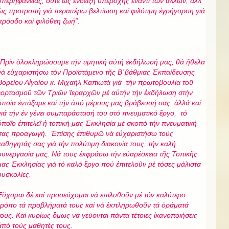
ὑπερ
ηφάν
ειας, οὔτε ὡς ἔνδειξη ὑπεροχῆς ἔναντι τῶν ἄλλων, ἀλλ’
ὡς προτροπή γιά περαιτέρω βελτίωση καί φιλότιμη ἐγρήγορση γιά
πρόοδο καί φιλόθεη ζωή
”.
Πρίν ὁλοκληρώσουμε τήν τιμητική αὐτή ἐκδήλωσή μας, θά ἤθελα
νά εὐχαριστήσω τόν Προϊστάμενο τῆς Β΄βάθμιας Ἐκπαίδευσης
Βορείου Αἰγαίου κ. Μιχαήλ Καπιωτά γιά τήν πρωτοβουλία τοῦ
ἑορτασμοῦ τῶν Τριῶν Ἱεραρχῶν μέ αὐτήν τήν ἐκδήλωση στήν
ὁποία ἐντάξαμε καί τήν ἀπό μέρους μας βράβευσή σας, ἀλλά καί
γιά τήν ἐν γένει συμπαράστασή του στό πνευματικό ἔργο, τό
ὁποῖο ἐπιτελεῖ ἡ τοπική μας Ἐκκλησία μέ σκοπό τήν πνευματική
σας προαγωγή. Ἐπίσης ἐπιθυμῶ νά εὐχαριστήσω τούς
καθηγητάς σας γιά τήν πολύτιμη διακονία τους, τήν καλή
συνεργασία μας. Νά τους ἐκφράσω τήν εὐαρέσκεια τῆς Τοπικῆς
μας Ἐκκλησίας γιά τό καλό ἒργο πού ἐπιτελοῦν μέ τόσες μάλιστα
δυσκολίες.
Εὒχομαι δέ καί προσεύχομαι νά επιλυθοῦν μέ τόν καλύτερο
τρόπο τά προβλήματά τους καί νά ἐκπληρωθοῦν τά ὁράματά
τους. Καί κυρίως ὃμως νά γεύονται πάντα τέτοιες ἱκανοποιήσεις
ἀπό τούς μαθητές τους.