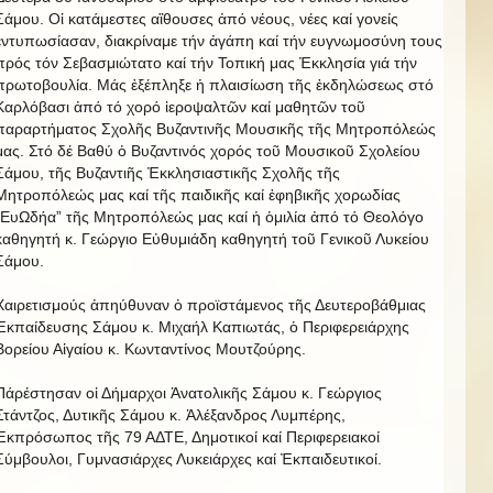
Σάμου. Οἱ κατάμεστες αἲθουσες ἀπό νέους, νέες καί γονείς
ἐντυπωσίασαν, διακρίναμε τήν ἀγάπη καί τήν ευγνωμοσύνη τους
πρός τόν Σεβασμιώτατο καί τήν Τοπική μας Ἐκκλησία γιά τήν
πρωτοβουλία. Μάς ἐξέπληξε ἡ πλαισίωση τῆς ἐκδηλώσεως στό
Καρλόβασι ἀπό τό χορό ἱεροψαλτῶν καί μαθητῶν τοῦ
παραρτήματος Σχολῆς Βυζαντινῆς Μουσικῆς τῆς Μητροπόλεώς
μας. Στό δέ Βαθύ ὁ Βυζαντινός χορός τοῦ Μουσικοῦ Σχολείου
Σάμου, τῆς Βυζαντιῆς Ἐκκλησιαστικῆς Σχολῆς τῆς
Μητροπόλεώς μας καί τῆς παιδικῆς καί ἐφηβικῆς χορωδίας
“ΕυΩδήα” τῆς Μητροπόλεώς μας καί ἡ ὁμιλία ἀπό τό Θεολόγο
καθηγητή κ. Γεώργιο Εὐθυμιάδη καθηγητή τοῦ Γενικοῦ Λυκείου
Σάμου.
Χαιρετισμούς ἀπηύθυναν ὁ προϊστάμενος τῆς Δευτεροβάθμιας
Ἐκπαίδευσης Σάμου κ. Μιχαήλ Καπιωτάς, ὁ Περιφερειάρχης
Βορείου Αἰγαίου κ. Κωνταντίνος Μουτζούρης.
Πάρέστησαν οἱ Δήμαρχοι Ἀνατολικῆς Σάμου κ. Γεώργιος
Στάντζος, Δυτικῆς Σάμου κ. Ἀλέξανδρος Λυμπέρης,
Ἐκπρόσωπος τῆς 79 ΑΔΤΕ, Δημοτικοί καί Περιφερειακοί
Σύμβουλοι, Γυμνασιάρχες Λυκειάρχες καί Ἐκπαιδευτικοί.