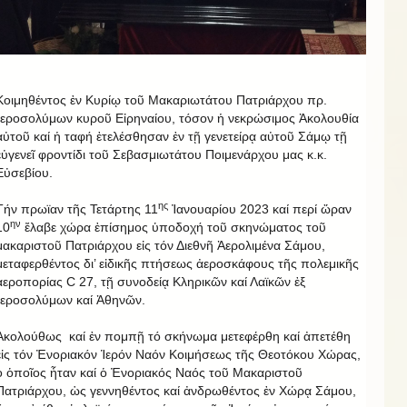
Κοιμηθέντος ἐν Κυρίῳ τοῦ Μακαριωτάτου Πατριάρχου πρ.
Ἱεροσολύμων κυροῦ Εἰρηναίου, τόσον ἡ νεκρώσιμος Ἀκολουθία
αὐτοῦ καί ἡ ταφή ἐτελέσθησαν ἐν τῇ γενετείρᾳ αὐτοῦ Σάμῳ τῇ
εὐγενεῖ φροντίδι τοῦ Σεβασμιωτάτου Ποιμενάρχου μας κ.κ.
Εὐσεβίου.
ης
Τήν πρωϊαν τῆς Τετάρτης 11
Ἰανουαρίου 2023 καί περί ὥραν
ην
10
ἔλαβε χώρα ἐπίσημος ὑποδοχή τοῦ σκηνώματος τοῦ
μακαριστοῦ Πατριάρχου εἰς τόν Διεθνῆ Ἀερολιμένα Σάμου,
μεταφερθέντος δι’ εἰδικῆς πτήσεως ἀεροσκάφους τῆς πολεμικῆς
ἀεροπορίας C 27, τῇ συνοδείᾳ Κληρικῶν καί Λαϊκῶν ἐξ
Ἱεροσολύμων καί Ἀθηνῶν.
Ἀκολούθως καί ἐν πομπῇ τό σκήνωμα μετεφέρθη καί ἀπετέθη
εἰς τόν Ἐνοριακόν Ἱερόν Ναόν Κοιμήσεως τῆς Θεοτόκου Χώρας,
ὁ ὁποῖος ἦταν καί ὁ Ἐνοριακός Ναός τοῦ Μακαριστοῦ
Πατριάρχου, ὡς γεννηθέντος καί ἀνδρωθέντος ἐν Χώρᾳ Σάμου,