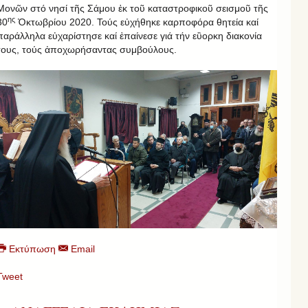
Μονῶν στό νησί τῆς Σάμου ἐκ τοῦ καταστροφικοῦ σεισμοῦ τῆς
ης
30
Ὀκτωβρίου 2020. Τούς εὐχήθηκε καρποφόρα θητεία καί
παράλληλα εὐχαρίστησε καί ἐπαίνεσε γιά τήν εὒορκη διακονία
τους, τούς ἀποχωρήσαντας συμβούλους.
Εκτύπωση
Email
Tweet