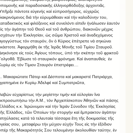
ὑπομονῆς καί παραδοσιακῆς ἑλληνορθόδοξης ἀρχοντιᾶς.
Ὑπῆρξε πάντοτε εὐγενής καί εὐπροσήγορος, εὐχερῶς
διακρινόμενος διά τήν εὐρυμάθειαν καί τήν καλοδύνην του,
καταδεκτικός καί φιλόξενος καί συνελόντι εἰπεῖν ἠνάλωσεν ἑαυτόν
εἰς τήν ἀγάπην τοῦ Θεοῦ καί τοῦ ἀνθρώπου, διακονῶν μέχρις
ἐσχάτων τήν Ἐκκλησίαν, ὡς σῶμα Χριστοῦ καί ἀναδεχόμενος
ἀγογγύστως τόν σταυρόν, ὅν ὁ Κύριος ἐπέτρεπε νά σηκώνει
ἑκάστοτε. Ἀφορμήθη ἐκ τῆς Ἱερᾶς Μονῆς τοῦ Τιμίου Σταυροῦ.
Διηκόνησε εἰς τούς Ἁγίους τόπους, ὑπό τήν σκέπην τοῦ φρικτοῦ
Γολγοθᾶ. Ἐβίωσε τό σταυρικόν φρόνημα. Καί ἀναπαυθείς ἐν
Κυρίῳ εἰς τόν Τίμιον Σταυρόν ἐπιστρέφει....
... Μακαριώτατε Πάτερ καί Δέσποτα καί μακαριστέ Πατριάρχα,
ἠγαπημένε ἐν Κυρίῳ Ἀδελφέ καί Συμπατριῶτα,
Λαβών εὐχαρίστως τήν μεγίστην τιμήν καί εὐλογίαν ἵνα
ἐκπροσωπήσω τήν Α.Μ., τόν Ἀρχιεπίσκοπον Ἀθηνῶν καί πάσης
Ἑλλάδος κ.κ. Ἱερώνυμον καί τήν Ἱεράν Σύνοδον τῆς Ἐκκλησίας
τῆς Ἑλλάδος, τῶν Ὁποίων τήν στοργήν καί ἔμπρακτον ἀγάπην
ἀπῃύλασες κατά τά τελευταία τέσσαρα ἔτη τῆς δοκιμασίας τῆς
ὑγείας σου, μεταφέρω τήν μύχιον εὐχήν Τους εἰς τήν ἐξόδιον
ὑπέρ τῆς Μακαριότητός Σου τελουμένην ἀκολουθίαν ταύτην, ἐν