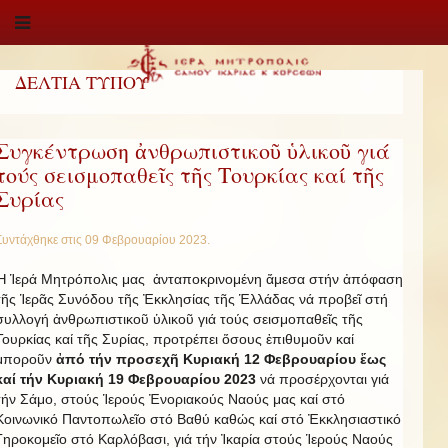
ΔΕΛΤΙΑ ΤΥΠΟΥ
Συγκέντρωση ἀνθρωπιστικοῦ ὑλικοῦ γιά
τούς σεισμοπαθεῖς τῆς Τουρκίας καί τῆς
Συρίας
Συντάχθηκε στις
09 Φεβρουαρίου 2023
.
Ἡ Ἱερά Μητρόπολις μας ἀνταποκρινομένη ἄμεσα στήν ἀπόφαση
τῆς Ἱερᾶς Συνόδου τῆς Ἐκκλησίας τῆς Ἑλλάδας νά προβεῖ στή
συλλογή ἀνθρωπιστικοῦ ὑλικοῦ γιά τούς σεισμοπαθεῖς τῆς
Τουρκίας καί τῆς Συρίας, προτρέπει ὅσους ἐπιθυμοῦν καί
μποροῦν
ἀπό τήν προσεχῆ Κυριακή 12 Φεβρουαρίου ἕως
καί τήν Κυριακή 19 Φεβρουαρίου 2023
νά προσέρχονται γιά
τήν Σάμο, στούς Ἱερούς Ἐνοριακούς Ναούς μας καί στό
Κοινωνικό Παντοπωλεῖο στό Βαθύ καθώς καί στό Ἐκκλησιαστικό
Γηροκομεῖο στό Καρλόβασι, γιά τήν Ἰκαρία στούς Ἱερούς Ναούς