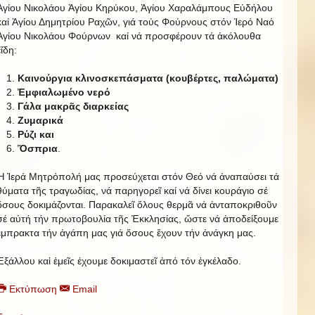
Ἁγίου Νικολάου Ἁγίου Κηρύκου, Ἁγίου Χαραλάμπους Εὐδήλου
καί Ἁγίου Δημητρίου Ραχῶν, γιά τούς Φούρνους στόν Ἱερό Ναό
Ἁγίου Νικολάου Φούρνων καί νά προσφέρουν τά ἀκόλουθα
εἴδη:
Καινούργια κλινοσκεπάσματα (κουβέρτες, παλώματα)
Ἐμφιαλωμένο νερό
Γάλα μακρᾶς διαρκείας
Ζυμαρικά
Ρύζι και
Ὄσπρια
.
Ἡ Ἱερά Μητρόπολή μας προσεύχεται στόν Θεό νά ἀναπαύσει τά
θύματα τῆς τραγωδίας, νά παρηγορεῖ καί νά δίνει κουράγιο σέ
ὅσους δοκιμάζονται. Παρακαλεῖ ὅλους θερμᾶ νά ἀνταποκριθοῦν
σέ αὐτή τήν πρωτοβουλία τῆς Ἐκκλησίας, ὥστε νά ἀποδείξουμε
ἔμπρακτα τήν ἀγάπη μας γιά ὅσους ἔχουν τήν ἀνάγκη μας.
Ἐξάλλου καἰ ἐμεῖς έχουμε δοκιμαστεῖ ἀπό τόν ἐγκέλαδο.
Εκτύπωση
Email