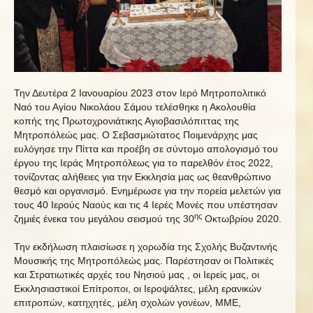
Την Δευτέρα 2 Ιανουαρίου 2023 στον Ιερό Μητροπολιτικό
Ναό του Αγίου Νικολάου Σάμου τελέσθηκε η Ακολουθία
κοπής της Πρωτοχρονιάτικης Αγιοβασιλόπιττας της
Μητροπόλεώς μας. Ο Σεβασμιώτατος Ποιμενάρχης μας
ευλόγησε την Πίττα και προέβη σε σύντομο απολογισμό του
έργου της Ιεράς Μητροπόλεως για το παρελθόν έτος 2022,
τονίζοντας αλήθειες για την Εκκλησία μας ως θεανθρώπινο
θεσμό και οργανισμό. Ενημέρωσε για την πορεία μελετών για
τους 40 Ιερούς Ναούς και τις 4 Ιερές Μονές που υπέστησαν
ης
ζημιές ένεκα του μεγάλου σεισμού της 30
Οκτωβρίου 2020.
Την εκδήλωση πλαισίωσε η χορωδία της Σχολής Βυζαντινής
Μουσικής της Μητροπόλεώς μας. Παρέστησαν οι Πολιτικές
και Στρατιωτικές αρχές του Νησιού μας , οι Ιερείς μας, οι
Εκκλησιαστικοί Επίτροποι, οι Ιεροψάλτες, μέλη ερανικών
επιτροπών, κατηχητές, μέλη σχολών γονέων, ΜΜΕ,