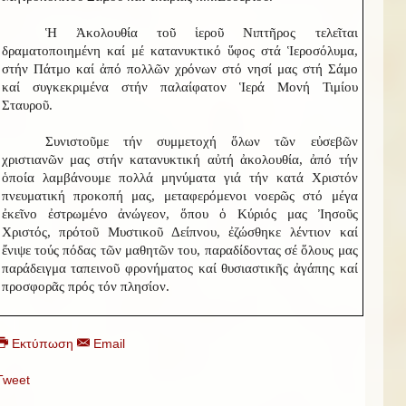
Ἡ Ἀκολουθία τοῦ ἱεροῦ Νιπτῆρος τελεῖται
δραματοποιημένη καί μέ κατανυκτικό ὕφος στά Ἱεροσόλυμα,
στήν Πάτμο καί ἀπό πολλῶν χρόνων στό νησί μας στή Σάμο
καί συγκεκριμένα στήν παλαίφατον Ἱερά Μονή Τιμίου
Σταυροῦ.
Συνιστοῦμε τήν συμμετοχή ὅλων τῶν εὐσεβῶν
χριστιανῶν μας στήν κατανυκτική αὐτή ἀκολουθία, ἀπό τήν
ὁποία λαμβάνουμε πολλά μηνύματα γιά τήν κατά Χριστόν
πνευματική προκοπή μας, μεταφερόμενοι νοερῶς στό μέγα
ἐκεῖνο ἐστρωμένο ἀνώγεον, ὅπου ὁ Κύριός μας Ἰησοῦς
Χριστός, πρό
τοῦ Μυστικοῦ Δείπνου, ἐζώσθηκε λέντιον καί
ἔνιψε τούς πόδας τῶν μαθητῶν του, παραδίδοντας σέ ὅλους μας
παράδειγμα ταπεινοῦ φρονήματος καί θυσιαστικῆς ἀγάπης καί
προσφορᾶς πρός τόν πλησίον.
Εκτύπωση
Email
Tweet