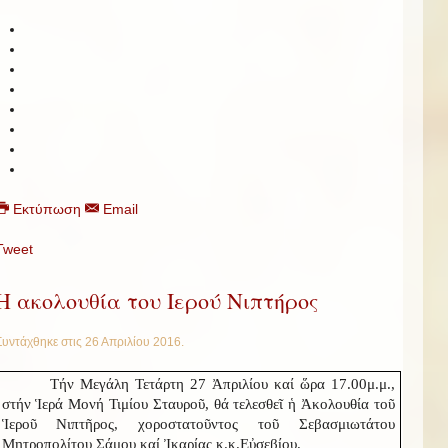
Εκτύπωση
Email
Tweet
Η ακολουθία του Ιερού Νιπτήρος
Συντάχθηκε στις
26 Απριλίου 2016
.
Τήν Μεγάλη Τετάρτη 27 Ἀπριλίου καί ὥρα 17.00μ.μ.,
στήν Ἱερά Μονή Τιμίου Σταυροῦ, θά τελεσθεῖ ἡ Ἀκολουθία τοῦ
Ἱεροῦ Νιπτῆρος, χοροστατοῦντος τοῦ Σεβασμιωτάτου
Μητροπολίτου Σάμου καί Ἰκαρίας κ.κ.Εὐσεβίου.