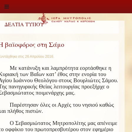
ΔΕΛΤΙΑ ΤΥΠΟΥ
Η βαϊοφόρος στη Σάμο
Συντάχθηκε στις
26 Απριλίου 2016
.
Με κατάνυξη και λαμπρότητα εορτάσθηκε η
Κυριακή των Βαΐων κατ’ έθος στην ενορία του
Αγίου Ιωάννου Θεολόγου στους Βουρλιώτες Σάμου.
Της πανηγυρικής Θείας λειτουργίας προεξήρχε ο
Σεβασμιώτατος ποιμενάρχης μας.
Παρέστησαν όλες οι Αρχές του νησιού καθώς
και πλήθος πιστών.
Ο Σεβασμιώτατος Μητροπολίτης μας απένειμε
το οφφίκιο του πρωτοπρεσβυτέρου στον εφημέριο