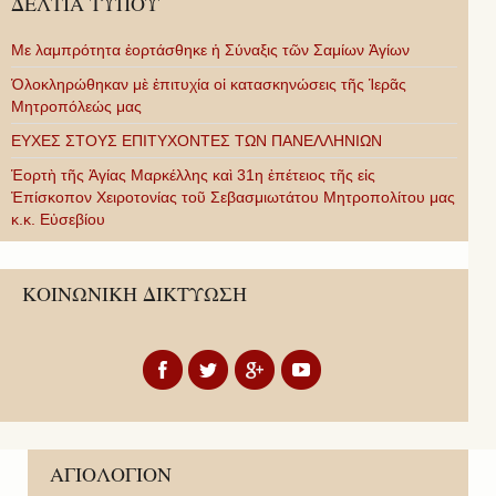
ΔΕΛΤΙΑ ΤΥΠΟΥ
Με λαμπρότητα ἑορτάσθηκε ἡ Σύναξις τῶν Σαμίων Ἁγίων
Ὁλοκληρώθηκαν μὲ ἐπιτυχία οἱ κατασκηνώσεις τῆς Ἱερᾶς
Μητροπόλεώς μας
ΕΥΧΕΣ ΣΤΟΥΣ ΕΠΙΤΥΧΟΝΤΕΣ ΤΩΝ ΠΑΝΕΛΛΗΝΙΩΝ
Ἑορτὴ τῆς Ἁγίας Μαρκέλλης καὶ 31η ἐπέτειος τῆς εἰς
Ἐπίσκοπον Χειροτονίας τοῦ Σεβασμιωτάτου Μητροπολίτου μας
κ.κ. Εὐσεβίου
ΚΟΙΝΩΝΙΚΗ ΔΙΚΤΥΩΣΗ
ΑΓΙΟΛΟΓΙΟΝ