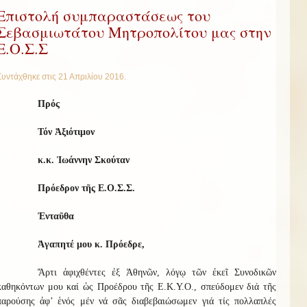
Επιστολή συμπαραστάσεως του
Σεβασμιωτάτου Μητροπολίτου μας στην
Ε.Ο.Σ.Σ
Συντάχθηκε στις
21 Απριλίου 2016
.
Πρός
Τόν Ἀξιότιμον
κ.κ. Ἰωάννην Σκούταν
Πρόεδρον τῆς Ε.Ο.Σ.Σ.
Ἐνταῦθα
Ἀγαπητέ μου κ. Πρόεδρε,
Ἄρτι ἀφιχθέντες ἐξ Ἀθηνῶν, λόγῳ τῶν ἐκεῖ Συνοδικῶν
καθηκόντων μου καί ὡς Προέδρου τῆς Ε.Κ.Υ.Ο., σπεύδομεν διά τῆς
παρούσης ἀφ’ ἑνός μέν νά σᾶς διαβεβαιώσωμεν γιά τίς πολλαπλές