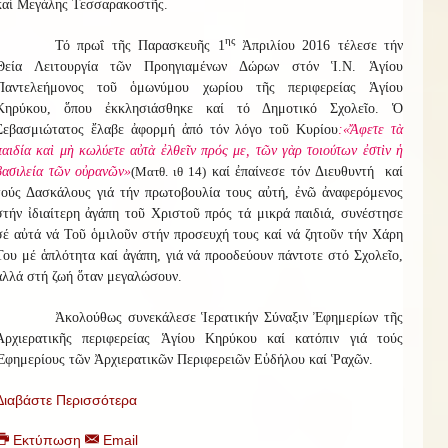
καί Μεγάλης Τεσσαρακοστῆς.
ης
Τό πρωΐ τῆς Παρασκευῆς 1
Ἀπριλίου 2016 τέλεσε τήν
Θεία Λειτουργία τῶν Προηγιαμένων Δώρων στόν Ἱ.Ν. Ἁγίου
Παντελεήμονος τοῦ ὁμωνύμου χωρίου τῆς περιφερείας Ἁγίου
Κηρύκου, ὅπου ἐκκλησιάσθηκε καί τό Δημοτικό Σχολεῖο. Ὁ
Σεβασμιώτατος ἔλαβε ἀφορμή ἀπό τόν λόγο τοῦ Κυρίου
:«
Ἄφετε τὰ
παιδία καὶ μὴ κωλύετε αὐτὰ ἐλθεῖν πρός με, τῶν γὰρ τοιούτων ἐστὶν ἡ
βασιλεία τῶν οὐρανῶν»
(Ματθ. ιθ 14)
καί
ἐπαίνεσε τόν Διευθυντή καί
τούς Δασκάλους γιά τήν πρωτοβουλία τους αὐτή, ἐνῶ ἀναφερόμενος
στήν ἰδιαίτερη ἀγάπη τοῦ Χριστοῦ πρός τά μικρά παιδιά, συνέστησε
σέ αὐτά νά Τοῦ ὁμιλοῦν στήν προσευχή τους καί νά ζητοῦν τήν Χάρη
Του μέ ἁπλότητα καί ἀγάπη, γιά νά προοδεύουν πάντοτε στό Σχολεῖο,
ἀλλά στή ζωή ὅταν μεγαλώσουν.
Ἀκολούθως συνεκάλεσε Ἱερατικήν Σύναξιν Ἐφημερίων τῆς
Ἀρχιερατικῆς περιφερείας Ἁγίου Κηρύκου καί κατόπιν γιά τούς
Ἐφημερίους τῶν Ἀρχιερατικῶν Περιφερειῶν Εὐδήλου καί Ῥαχῶν.
Διαβάστε Περισσότερα
Εκτύπωση
Email