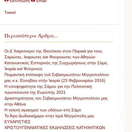
Εκτύπωση
Email
Tweet
Περισσότερα Άρθρα...
Οι Δ΄Χαιρετισμοί της Θεοτόκου στον Πειραιά για τους
Σαμιώτες, Ικαριωτες και Φουρνιωτες των Αθηνών
Κατανυκτικός Ἑσπερινός της Συγχωρήσεως στήν Σάμο,
Ἰκαρία καί Φούρνους
Ποιμαντική ἐπίσκεψη τοῦ Σεβασμιωτάτου Μητροπολίτου
μας κ.κ. Εὐσεβίου στήν Ἰκαρία (23 Φεβρουαρίου 2016)
Η υποψηφιότητα της Σάμου για την Πολιτιστική
πρωτεύουσα της Ευρώπης 2021
Δραστηριότητες του Σεβασμιωτάτου Μητροπολίτου μας
στην Αθήνα
Η τελετή αγιασμού των υδάτων στη Σάμο
Το Άγιο Δωδεκαήμερο στην Ιερά Μητρόπολη μας
ΕΥΧΑΡΙΣΤΙΕΣ
ΧΡΙΣΤΟΥΓΕΝΝΙΑΤΙΚΕΣ ΕΚΔΗΛΩΣΕΙΣ ΚΑΤΗΧΗΤΙΚΩΝ