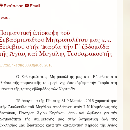
Εκτύπωση
Email
Tweet
Ποιμαντική ἐπίσκεψη τοῦ
Σεβασμιωτάτου Μητροπολίτου μας κ.κ.
Εὐσεβίου στήν Ἰκαρία τήν Γ΄ ἑβδομάδα
τῆς Ἁγίας καί Μεγάλης Τεσσαρακοστῆς
Συντάχθηκε στις
08 Απριλίου 2016
.
Ὁ Σεβασμιώτατος Μητροπολίτης μας κ.κ. Εὐσέβιος στά
πλαίσια τῆς ποιμαντικῆς του μερίμνης ἐπισκέφθηκε τήν Ἰκαρία στή
διάρκεια τῆς τρίτης ἑβδομάδος τῶν Νηστειῶν.
ης
Τό ἀπόγευμα τῆς Πέμπτης 31
Μαρτίου 2016 χοροστάτησε
στήν Ἀκολουθία τοῦ Μεγάλου Ἀποδείπνου στόν Ἱ.Ν.Κοιμήσεως τῆς
Θεοτόκου, Παναγίας Ἁγίου Κηρύκου, ὅπου καί ὡμίλησε γιά τήν
ἀναγκαιότητα τῆς συμμετοχῆς μας στήν λατρευτική ζωή τῆς
Ἐκκλησίας μας ἰδιαιτέρως κατά τήν κατανυκτική περίοδο τῆς Ἁγίας