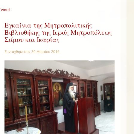
Tweet
Εγκαίνια της Μητροπολιτικής
Βιβλιοθήκης της Ιεράς Μητροπόλεως
Σάμου και Ικαρίας
Συντάχθηκε στις
30 Μαρτίου 2016
.