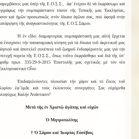
παρεμβάσεις μας ὑπέρ τῆς Ε.Ο.Σ.Σ., ἀφ’ ἑτέρου δέ νά ἐκφράσωμε καί
ἐγγράφως τήν συμπαράστασιν τόσον τῆς Τοπικῆς μας Ἐκκλησίας,
ὅσον καί ἡμῶν προσωπικῶς στόν δίκαιο ἀγῶνα σας, πού ἀφορᾶ στήν
κατάργηση τῆς ἀναγκαστικότητας τῆς Ε.Ο.Σ.Σάμου.
Ἡ ἐν εἴδει διαμαρτυρίας συμπαράστασή μας αὐτή ἔρχεται
νά ἐνισχύσει τήν πανασαμιακή κίνηση γιά τά δίκαια τοῦ ἀκριτικοῦ μας
Νησιοῦ καί ἀποτελεῖ συνέπεια τοῦ ζωηροῦ ἐνδιαφέροντός μας γιά τήν
ἐπιτυχῆ πορεία τῆς Ε.Ο.Σ.Σ., ὅπως τοῦτο ἐκφράσθηκε καί διά τῆς ὑπ’
ἀριθμ πρωτ. 335/29-9-2015 Ἐπιστολῆς μας σχετικῶς μέ τόν νέο
Ἐκκλησιαστικό Οἶνο.
Ἐπιδαψιλεύοντες πλουσίαν τήν χάριν καί τό ἔλεος τοῦ
Κυρίου ἐφ’ὑμᾶς καί τούς ἐκλεκτούς συνεργάτες Σας εὐχόμεθα
ὁλοψύχως Καλήν Ἀνάστασιν!
Μετά τῆς ἐν Χριστῷ ἀγάπης καί εὐχῶν
Ὁ Μητροπολίτης
†
Ὁ Σάμου καί Ἰκαρίας Εὐσέβιος