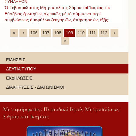
ΣΥΝΑΞΕΩΝ
Ὁ Σεβασμιώτατος Μητροπολίτης Σάμου καί Ἰκαρίας κ.κ.
Εὐσέβιος ἐρωτηθείς σχετικῶς μέ τό σύμφωνο περί
συμβιώσεως ὁμοφύλων ζευγαριῶν, ἀπήντησε ὡς ἐξῆς:
106
107
108
109
110
111
112
ΕΙΔΗΣΕΙΣ
ΔΕΛΤΙΑ ΤΥΠΟΥ
ΕΚΔΗΛΩΣΕΙΣ
ΔΙΑΚΗΡΥΞΕΙΣ - ΔΙΑΓΩΝΙΣΜΟΙ
Μεταμόρφωσις: Περιοδικό Ιεράς Μητροπόλεως
Σάμου και Ικαρίας