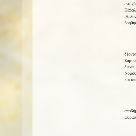
ενισχύ
Παράλ
εθελο
βοήθησ
δέοντα
Σάμου,
διένει
Νομού 
και απ
αποδήμ
Ευρώπ