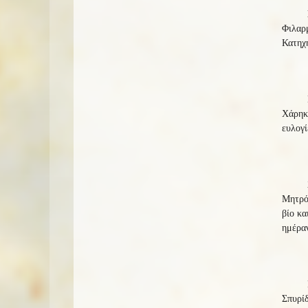
Φιλαρμ
Κατηχη
Χάρηκε
ευλογί
Μητρόπ
βίο κα
ημέραν
Σπυρίδ