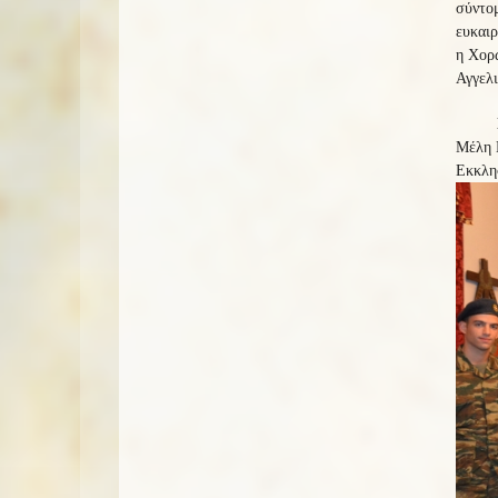
σύντομ
ευκαιρ
η Χορω
Αγγελι
Μέλη 
Εκκλησ