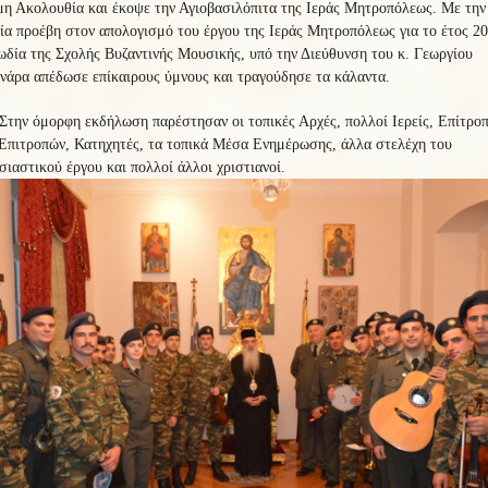
η Ακολουθία και έκοψε την Αγιοβασιλόπιτα της Ιεράς Μητροπόλεως. Με την
ία προέβη στον απολογισμό του έργου της Ιεράς Μητροπόλεως για το έτος 2
δία της Σχολής Βυζαντινής Μουσικής, υπό την Διεύθυνση του κ. Γεωργίου
νάρα απέδωσε επίκαιρους ύμνους και τραγούδησε τα κάλαντα.
Στην όμορφη εκδήλωση παρέστησαν οι τοπικές Αρχές, πολλοί Ιερείς, Επίτροπ
Επιτροπών, Κατηχητές, τα τοπικά Μέσα Ενημέρωσης, άλλα στελέχη του
ιαστικού έργου και πολλοί άλλοι χριστιανοί.