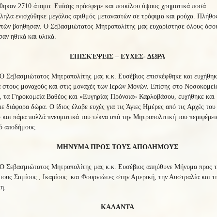
θηκαν 2710 άτομα. Επίσης πρόσφερε και ποικίλου ύψους χρηματικά ποσά.
ληλα ενισχύθηκε μεγάλος αριθμός μεταναστών σε τρόφιμα και ρούχα. Πλήθο
ντών βοήθησαν. O Σεβασμιώτατος Μητροπολίτης μας ευχαρίστησε όλους όσο
αν ηθικά και υλικά.
ΕΠΙΣΚΈΨΕΙΣ – ΕΥΧΕΣ- ΔΩΡΑ
Ο Σεβασμιώτατος Μητροπολίτης μας κ.κ. Ευσέβιος επισκέφθηκε και ευχήθηκ
 στους μοναχούς και στις μοναχές των Ιερών Μονών. Επίσης στο Νοσοκομεί
 τα Γηροκομεία Βαθέος και «Ευγηρίας Πρόνοια» Καρλοβάσου, ευχήθηκε και
με διάφορα δώρα. Ο ίδιος έλαβε ευχές για τις Άγιες Ημέρες από τις Αρχές του
και πάρα πολλά πνευματικά του τέκνα από την Μητροπολιτική του περιφέρει
ό αποδήμους.
ΜΗΝΥΜΑ ΠΡΟΣ ΤΟΥΣ ΑΠΟΔΗΜΟΥΣ
Ο Σεβασμιώτατος Μητροπολίτης μας κ.κ. Ευσέβιος απηύθυνε Μήνυμα προς 
ους Σαμίους , Ικαρίους και Φουρνιώτες στην Αμερική, την Αυστραλία και τ
η.
ΚΑΛΑΝΤΑ