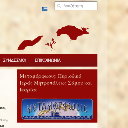
ΣΥΝΔΕΣΜΟΙ
ΕΠΙΚΟΙΝΩΝΙΑ
Μεταμόρφωσις: Περιοδικό
Ιεράς Μητροπόλεως Σάμου και
Ικαρίας
μου,
ειες,
ικά