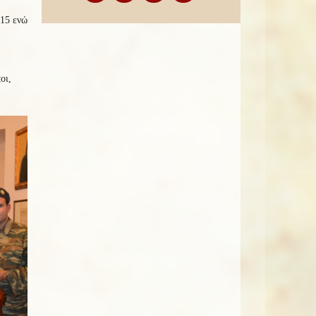
015 ενώ
οι,