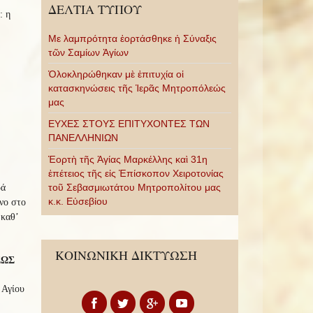
ΔΕΛΤΙΑ ΤΥΠΟΥ
: η
Με λαμπρότητα ἑορτάσθηκε ἡ Σύναξις
τῶν Σαμίων Ἁγίων
Ὁλοκληρώθηκαν μὲ ἐπιτυχία οἱ
κατασκηνώσεις τῆς Ἱερᾶς Μητροπόλεώς
μας
ΕΥΧΕΣ ΣΤΟΥΣ ΕΠΙΤΥΧΟΝΤΕΣ ΤΩΝ
ΠΑΝΕΛΛΗΝΙΩΝ
Ἑορτὴ τῆς Ἁγίας Μαρκέλλης καὶ 31η
ἐπέτειος τῆς εἰς Ἐπίσκοπον Χειροτονίας
τοῦ Σεβασμιωτάτου Μητροπολίτου μας
ρά
κ.κ. Εὐσεβίου
νο στο
 καθ’
ΚΟΙΝΩΝΙΚΗ ΔΙΚΤΥΩΣΗ
ΕΩΣ
 Αγίου