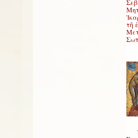
Σεβ
Μητ
Ἰκα
τῆ 
Μετ
Σωτ