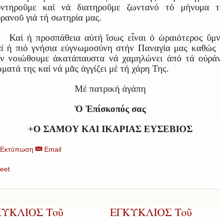
υντηροῦμε καί νά διατηροῦμε ζωντανό τό μήνυμα τ
ρανοῦ γιά τή σωτηρία μας.
Καί ἡ προσπάθεια αὐτή ἴσως εἶναι ὁ ὡραιότερος ὕμ
ί ἡ πιό γνήσια εὐγνωμοσύνη στήν Παναγία μας καθώς
ν νοιώθουμε ἀκατάπαυστα νά χαμηλώνει ἀπό τά οὐρά
ματά της καί νά μᾶς ἀγγίζει μέ τή χάρη Της.
Μέ πατρική ἀγάπη
Ὁ Ἐπίσκοπός σας
+Ο ΣΑΜΟΥ ΚΑΙ ΙΚΑΡΙΑΣ ΕΥΣΕΒΙΟΣ
Εκτύπωση
Email
eet
ΚΥΚΛΙΟΣ Τοῦ
ΕΓΚΥΚΛΙΟΣ Τοῦ