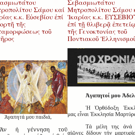
ασμιωτάτου
Σεβασμιωτάτου
ροπολίτου Σάμου καί
Μητροπολίτου Σάμου 
ρίας κ.κ. Εὐσεβίου ἐπί
Ἰκαρίας κ.κ. ΕΥΣΕΒΙΟ
ἑορτῆ τῆς
ἐπί τῇ θλιβερᾷ ἐπετεί
αμορφώσεως τοῦ
τῆς Γενοκτονίας τοῦ
ῆρος
Ποντιακοῦ Ἑλληνισμο
Ἀγαπητοί μου Ἀδελ
Ἡ Ὀρθόδοξη Ἐκκλ
μας εἶναι Ἐκκλησία Μαρτύρ
Ἀγαπητά μου παιδιά,
Τά μέλη της ἀνά 
Ἄν ἡ γέννηση τοῦ
αἰῶνες δίδουν τήν μαρτυρί