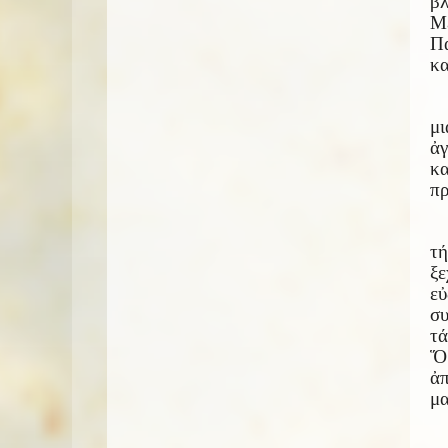
βλ
Με
Πα
κα
μι
ἀγ
κα
πρ
τή
ξε
ε
συ
τά
Ὅ
ἀ
μα