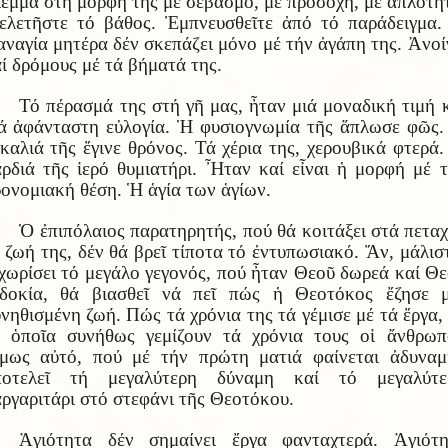
έμμα στή μορφή της μέ σεβασμό, μέ προσοχή, μέ ἁπλότη
λετῆστε τό βάθος. Ἐμπνευσθεῖτε ἀπό τό παράδειγμα
ναγία μητέρα δέν σκεπάζει μόνο μέ τήν ἀγάπη της. Ἀνοί
ί δρόμους μέ τά βήματά της.
Τό πέρασμά της στή γῆ μας, ἦταν μιά μοναδική τιμή 
ά ἀφάνταστη εὐλογία. Ἡ φυσιογνωμία τῆς ἅπλωσε φῶς
καλιά τῆς ἔγινε θρόνος. Τά χέρια της, χερουβικά φτερά
ρδιά τῆς ἱερό θυμιατήρι. Ἦταν καί εἶναι ἡ μορφή μέ 
ονομιακή θέση. Ἡ ἁγία των ἁγίων.
Ὁ ἐπιπόλαιος παρατηρητής, πού θά κοιτάξει στά πετα
 ζωή της, δέν θά βρεῖ τίποτα τό ἐντυπωσιακό. Ἄν, μάλισ
χωρίσει τό μεγάλο γεγονός, πού ἦταν Θεοῦ δωρεά καί Θ
ὐδοκία, θά βιασθεῖ νά πεῖ πώς ἡ Θεοτόκος ἔζησε μ
νηθισμένη ζωή. Πώς τά χρόνια της τά γέμισε μέ τά ἔργα,
 ὁποῖα συνήθως γεμίζουν τά χρόνια τους οἱ ἄνθρωπ
μως αὐτό, πού μέ τήν πρώτη ματιά φαίνεται ἀδυναμί
ποτελεῖ τή μεγαλύτερη δύναμη καί τό μεγαλύτε
ργαριτάρι στό στεφάνι τῆς Θεοτόκου.
Ἁγιότητα δέν σημαίνει ἔργα φανταχτερά. Ἁγιότη