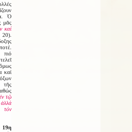
λλές
ίζουν
α. Ὁ
ς μᾶς
ν καί
 20).
οξης
ποτέ.
 πιό
τελεῖ
 ὅμως
α καί
όξων
 τῆς
αθώς
ἐν τῷ
ἀλλά
 τόν
,
19η