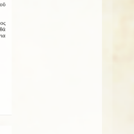
οῦ
νος
 θά
νια