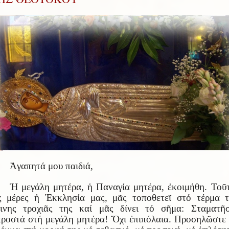
Ἀγαπητά μου παιδιά,
Ἡ μεγάλη μητέρα, ἡ Παναγία μητέρα, ἐκοιμήθη. Τοῦ
ς μέρες ἡ Ἐκκλησία μας, μᾶς τοποθετεῖ στό τέρμα 
ήινης τροχιᾶς της καί μᾶς δίνει τό σῆμα: Σταματῆσ
ροστά στή μεγάλη μητέρα! Ὄχι ἐπιπόλαια. Προσηλῶστε