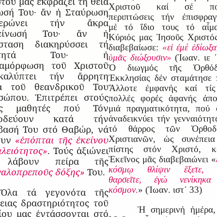
τοῦ μας ἐκφράζει τή θεία
Χριστοῦ καί σέ πο
ωσή Του· ἄν ἡ Σταύρωση
περιπτώσεις τήν ἐπισφραγ
νερώνει τήν ἄκρα
μέ τό ἴδιο τους τό αἷμ
πείνωσή Του· ἄν ἡ
Κύριός μας Ἰησοῦς Χριστό
σταση διακηρύσσει τή
διαβεβαίωσε:
«εἰ ἐμέ ἐδίωξα
ότητά Του· ἡ
ὑμᾶς διώξουσιν»
(Ἰωαν. ιε ΄
αμόρφωση τοῦ Χριστοῦ
Ὁ διωγμός τῆς Ὀρθόδ
καλύπτει τήν ἄρρητη
Ἐκκλησίας δέν σταμάτησε 
α τοῦ θεανδρικοῦ Του
Ἄλλοτε ἐμφανής καί τίς
σώπου. Ἐπιτρέπει στούς
πολλές φορές ἀφανής ἀπο
ῖς μαθητές πού Τόν
μιά πραγματικότητα, πού
νοδεύουν κατά τήν
ἀναδεικνύει τήν γενναιότητ
βασή Του στό Θαβώρ, νά
τό θάρρος τῶν Ὀρθοδ
ουν
«ἐπόπται τῆς ἐκείνου
Χριστιανῶν, ὡς συνέπεια
πίστης στόν Χριστό, κ
αλειότητος»
. Τούς ἀξιώνει
Ἐκεῖνος μᾶς διαβεβαιώνει «
 λάβουν πείρα τῆς
κόσμῳ θλίψιν ἕξετε, 
γαλοπρεποῦς δόξης»
Του.
θαρσεῖτε, ἐγώ νενίκηκα
κόσμον.
» (Ἰωαν. ιστ΄ 33)
Ὅλα τά γεγονότα τῆς
γειας δραστηριότητος τοῦ
Ἡ σημερινή ἡμέρα
ίου μας ἐντάσσονται στό