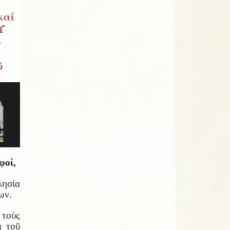
καί
Υ
ῳ
ῦ
φοί,
ησία
ων.
τούς
α τοῦ