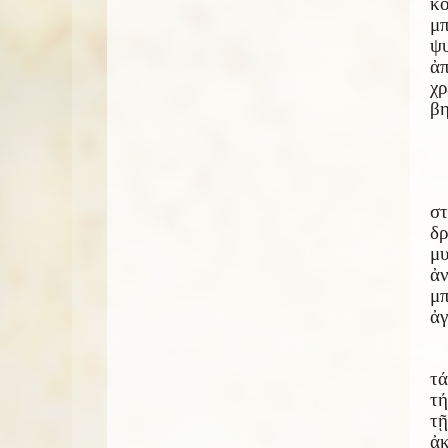
κό
μπ
ψ
ἀ
χρ
βη
στ
δ
μ
ἀν
μπ
ἀγ
τά
τή
τ
ἀ