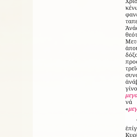
Χρισ
κέν
φα
τα
Ἀνά
θε
Μετ
ἀπο
δόξ
προ
τρε
συ
ἀνά
γίν
μεγ
νά
«
με
ἐπί
Κυρ