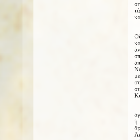
ση
τά
κα
Ο
κ
ἀν
σπ
ἀ
Να
μέ
στ
στ
Κύ
ἀγ
ἡ
ἄρ
Ἀπ