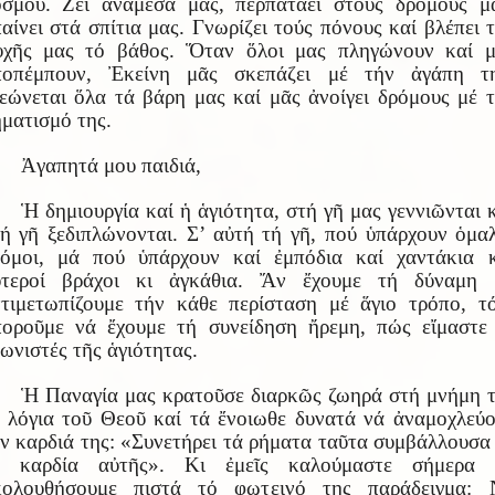
σμου. Ζεῖ ἀνάμεσά μας, περπατάει στούς δρόμους μ
αίνει στά σπίτια μας. Γνωρίζει τούς πόνους καί βλέπει 
υχῆς μας τό βάθος. Ὅταν ὅλοι μας πληγώνουν καί μ
ποπέμπουν, Ἐκείνη μᾶς σκεπάζει μέ τήν ἀγάπη τη
εώνεται ὅλα τά βάρη μας καί μᾶς ἀνοίγει δρόμους μέ 
ματισμό της.
Ἀγαπητά μου παιδιά,
Ἡ δημιουργία καί ἡ ἁγιότητα, στή γῆ μας γεννιῶνται 
ή γῆ ξεδιπλώνονται. Σ’ αὐτή τή γῆ, πού ὑπάρχουν ὁμα
ρόμοι, μά πού ὑπάρχουν καί ἐμπόδια καί χαντάκια κ
υτεροί βράχοι κι ἀγκάθια. Ἄν ἔχουμε τή δύναμη 
τιμετωπίζουμε τήν κάθε περίσταση μέ ἅγιο τρόπο, τ
οροῦμε νά ἔχουμε τή συνείδηση ἤρεμη, πώς εἴμαστε
ωνιστές τῆς ἁγιότητας.
Ἡ Παναγία μας κρατοῦσε διαρκῶς ζωηρά στή μνήμη 
 λόγια τοῦ Θεοῦ καί τά ἔνοιωθε δυνατά νά ἀναμοχλεύ
ν καρδιά της: «Συνετήρει τά ρήματα ταῦτα συμβάλλουσα
ῇ καρδία αὐτῆς». Κι ἐμεῖς καλούμαστε σήμερα 
κολουθήσουμε πιστά τό φωτεινό της παράδειγμα: 