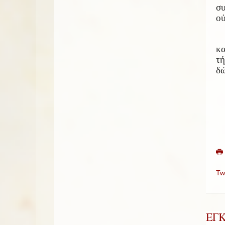
σ
οὐ
κα
τή
δώ
Tw
ΕΓ