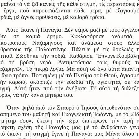
μαίνει τό νά ζεῖ κανείς τῆς κάθε στιγμή, τίς περιστάσεις 
 ἔργα, πού παρουσιάζονται κάθε μέρα, μέ ἐξαγιασμ
ρδιά, μέ ἁγνές προθέσεις, μέ καθαρό τρόπο.
Αὐτό ἔκανε ἡ Παναγία! Δέν ἔζησε μαζί μέ τούς ἀγγέλο
ὔτε σέ καμιά ἔρημο. Κυκλοφόρησε ἀνάμεσά 
ακότροπους Ναζαρηνούς καί ἀνάμεσα στούς ἄλλο
θρώπους τῆς Παλαιστίνης. Πάλεψε μέ τίς δουλειές 
ιτιοῦ. Ζώσθηκε τήν ποδιά. Καθάρισε. Ἔπλυνε.Κουβάλ
πό τή βρύση νερό. Ἀντιμετώπισε τούς θυμούς τ
ζαρηνῶν. Τά πικρά λόγια. Μά αὐτή σέ ὅλα αὐτά ἀπάντ
 ἅγιο τρόπο. Ποτισμένη μέ τό Πνεῦμα τοῦ Θεοῦ, ἁγιασμ
ήν καρδιά, σκόρπιζε τήν εὐωδία τῆς ἁγιότητας σέ κ
ιγμή. Αὐτό ἦταν πού τήν ἀνέβασε. Γι’ αὐτό τή διάλεξ
ριος νά τήν κάνει μητέρα του.
Ὅταν ψηλά ἀπό τόν Σταυρό ὁ Ἰησοῦς ἀπευθυνόταν σ
απημένο του μαθητῆ καί Εὐαγγελιστή Ἰωάννη, μέ τό «Ἰ
 μήτηρ σου», ἐκείνη τήν ὥρα ἐπικύρωνε τήν ἱερή κ
ρηκτη σχέση τῆς Παναγίας μας μέ τό ἀνθρώπινο γέν
ό ἐκείνη τή στιγμή ἔγινε ἡ Παναγία μας Μάνα ὅλου 