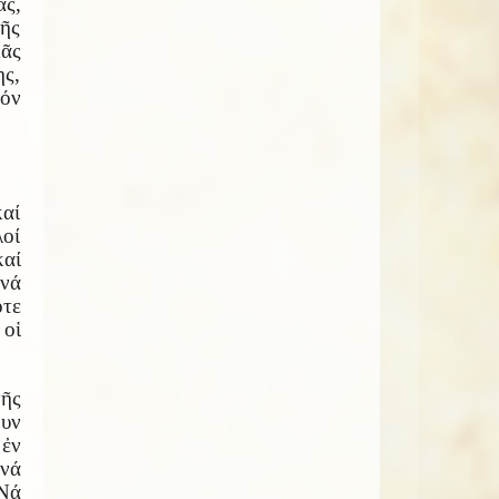
ας,
τῆς
ᾶς
ς,
τόν
καί
λοί
αί
νά
ότε
 οἱ
τῆς
ουν
 ἐν
νά
Νά