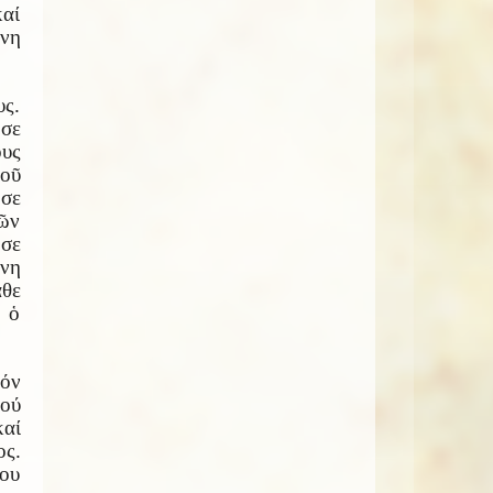
καί
ένη
υς.
σε
υς
τοῦ
ησε
ῶν
ησε
ένη
άθε
ε ὁ
τόν
δού
αί
ος.
του