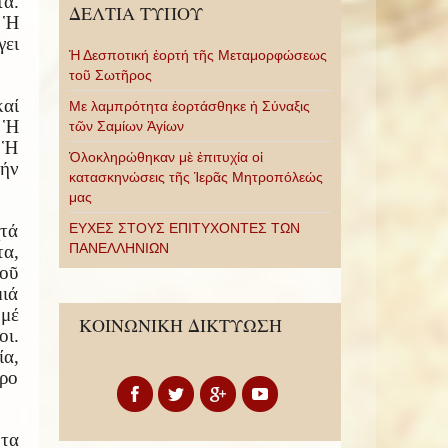
τα.
ΔΕΛΤΙΑ ΤΥΠΟΥ
. Ἡ
γει
Ἡ Δεσποτική ἑορτή τῆς Μεταμορφώσεως
τοῦ Σωτῆρος
καί
Με λαμπρότητα ἑορτάσθηκε ἡ Σύναξις
. Ἡ
τῶν Σαμίων Ἁγίων
. Ἡ
Ὁλοκληρώθηκαν μὲ ἐπιτυχία οἱ
τήν
κατασκηνώσεις τῆς Ἱερᾶς Μητροπόλεώς
μας
ΕΥΧΕΣ ΣΤΟΥΣ ΕΠΙΤΥΧΟΝΤΕΣ ΤΩΝ
χτά
ΠΑΝΕΛΛΗΝΙΩΝ
τα,
εοῦ
ιά
 μέ
ΚΟΙΝΩΝΙΚΗ ΔΙΚΤΥΩΣΗ
οι.
α,
ρο
τα