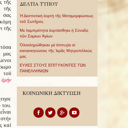
ς τῆς
ΔΕΛΤΙΑ ΤΥΠΟΥ
 τῆς
 σας
Ἡ Δεσποτική ἑορτή τῆς Μεταμορφώσεως
ἀκόμη
τοῦ Σωτῆρος
ι τῆς
Με λαμπρότητα ἑορτάσθηκε ἡ Σύναξις
τῶν Σαμίων Ἁγίων
Ὁλοκληρώθηκαν μὲ ἐπιτυχία οἱ
τόσα
κατασκηνώσεις τῆς Ἱερᾶς Μητροπόλεώς
ά μας
μας
μενοι
ΕΥΧΕΣ ΣΤΟΥΣ ΕΠΙΤΥΧΟΝΤΕΣ ΤΩΝ
ρωμο
ΠΑΝΕΛΛΗΝΙΩΝ
υ τοῦ
 ἐμήν
ΚΟΙΝΩΝΙΚΗ ΔΙΚΤΥΩΣΗ
ήτησε
 του.
εἶναι
 στήν
ς καί