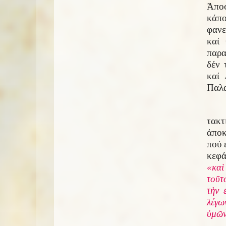
Ἀπο
κάπ
φανε
καί 
παρα
δέν 
καί 
Παλα
τακτ
ἀποκ
πού 
κεφά
«καὶ
τοῦτ
τὴν 
λέγω
ὑμῶν