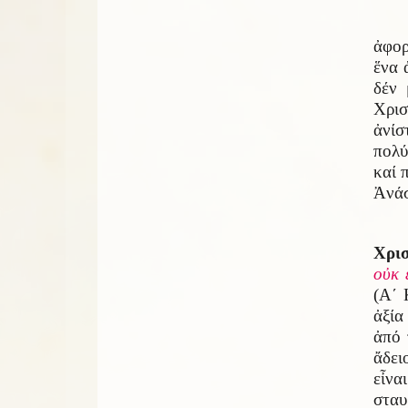
ἀφορ
ἕνα 
δέν 
Χρισ
ἀνίσ
πολύ
καί 
Ἀνάσ
Χρι
οὐκ 
(Α΄ 
ἀξία
ἀπό 
ἄδει
εἶνα
σταυ