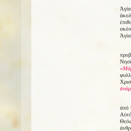
Ἁγί
ἀκο
ἐπιθ
σκόπ
Ἁγία
προβ
Νησι
«Μάρ
φυλλ
Χρισ
ἀνάμ
ἀπό 
Αὐτό
Θεός
ἀνθρ