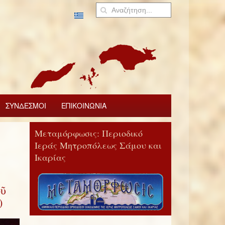
ΣΥΝΔΕΣΜΟΙ
ΕΠΙΚΟΙΝΩΝΙΑ
Μεταμόρφωσις: Περιοδικό
Ιεράς Μητροπόλεως Σάμου και
Ικαρίας
οῦ
)