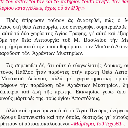
ητε τὸν ἄρτον τοῦτον καὶ τὸ ποτήριον τοῦτο πίνητε, τὸν θά
Κυρίου καταγγέλλετε, ἄχρις οὗ ἂν ἔλθῃ.»
Πρός ἐπίρρωσιν τούτων ἄς ἀναφερθεῖ, πώς ὁ Μ
λειος στή θεία Λειτουργία, πού συνέγραψε, συμπεριέλαβε
ν αὐτά τά δύο χωρία τῆς Ἁγίας Γραφῆς, γι’ αὐτό καί ἐξαι
ῦμε τήν θεία Λειτουργία τοῦ Μ. Βασιλείου τήν Μ
τη, ἡμέρα κατά τήν ὁποία θυμόμαστε τόν Μυστικό Δεῖπν
παράδοση τῶν Ἀχράντων Μυστηρίων.
Ἄς σημειωθεῖ δέ, ὅτι οὔτε ὁ εὐαγγελιστής Λουκᾶς, ο
τολος Παῦλος ἦταν παρόντες στήν πρώτη Θεία Λειτο
 Μυστικοῦ Δείπνου, ἀλλά μέ χαρακτηριστική ὁμοιό
γράφουν τήν παράδοση τῶν Ἀχράντων Μυστηρίων, δ
ἐμπειρία καί ζωή τῆς πρώτης Ἐκκλησίας γύρω ἀπό
ανούς μάρτυρές της, τούς ἁγίου Ἀποστόλους,
ἀλλά καὶ ἐμπνεόμενοι ἀπό τό Ἅγιο Πνεῦμα, ἐνέργει
άζουμε θεοπνευστία καί τήν ὁποία, δυστυχῶς γι’ αὐτούς
ρίπτουν οἱ αὐτοαποκαλούμενοι
«Μάρτυρες τοῦ Ἰεχωβᾶ».