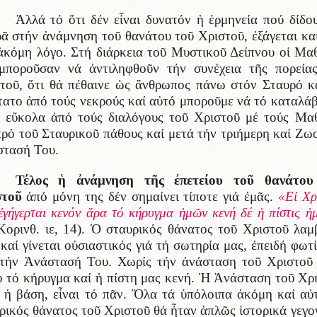
Ἀλλά τό ὅτι δέν εἶναι δυνατόν ἡ ἑρμηνεία πού δίδο
ᾶ στήν ἀνάμνηση τοῦ θανάτου τοῦ Χριστοῦ, ἐξάγεται κα
ἀκόμη λόγο. Στή διάρκεια τοῦ Μυστικοῦ Δείπνου οἱ Μα
μποροῦσαν νά ἀντιληφθοῦν τήν συνέχεια τῆς πορεία
τοῦ, ὅτι θά πέθαινε ὡς ἄνθρωπος πάνω στόν Σταυρό κ
τατο ἀπό τούς νεκρούς καί αὐτό μποροῦμε νά τό καταλά
 εὔκολα ἀπό τούς διαλόγους τοῦ Χριστοῦ μέ τούς Μα
πρό τοῦ Σταυρικοῦ πάθους καί μετά τήν τριήμερη καί Ζω
τασή Του.
Τέλος ἡ ἀνάμνηση τῆς ἐπετείου τοῦ θανάτου
στοῦ
ἀπό μόνη της δέν σημαίνει τίποτε γιά ἐμᾶς.
«Εἰ Χρ
ἐγήγερται κενόν ἄρα τό κήρυγμα ἡμῶν κενή δέ ἡ πίστις ἡ
Κορινθ. ιε, 14). Ὁ σταυρικός θάνατος τοῦ Χριστοῦ λαμ
 καί γίνεται οὐσιαστικός γιά τή σωτηρία μας, ἐπειδή φωτί
τήν Ἀνάστασή Του. Χωρίς τήν ἀνάσταση τοῦ Χριστοῦ 
ο τό κήρυγμα καί ἡ πίστη μας κενή. Ἡ Ἀνάσταση τοῦ Χρ
ι ἡ βάση, εἶναι τό πᾶν. Ὅλα τά ὑπόλοιπα ἀκόμη καί αὐ
ρικός θάνατος τοῦ Χριστοῦ θά ἦταν ἁπλῶς ἱστορικά γεγο