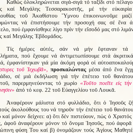
Καθώς ὁλοκληρώνεται σιγά-σιγά τό ταξίδι στό πέλαγο
ας καί Μεγάλης Τεσσαρακοστῆς, μέ τήν εὐκαιρία
λουθίας τοῦ Ἀκαθίστου Ὕμνου ἐπικοινωνοῦμε μαζί
υμώντας νά ἐπιστήσουμε τήν προσοχή σας σέ ἕνα 
ελο, πού ἐμφανίσθηκε λίγο πρίν τήν εἴσοδό μας στό λιμάν
ς καί Μεγάλης Ἑβδομάδος.
Τίς ἡμέρες αὐτές, σάν νά μήν ἔφταναν τά 
λήματα, πού ἔχουμε νά ἀντιμετωπίσουμε στά ἀκριτικ
ά, ἐμφανίστηκαν γιά μία ἀκόμη φορά οἱ αὐτοαποκαλού
τυρες τοῦ Ἰεχωβᾶ»,
προσκαλώντας
μέσα ἀπό ἕνα ἔγχ
άδιο, σέ μιά ἐκδήλωση γιά τήν ἐπέτειο τοῦ θανάτο
τοῦ, παρερμηνεύοντας τό χωρίο
«Τοῦτο ποεῖτε εἰς τήν
νησιν»
ἀπό τό κεφ. 22 τοῦ Εὐαγγελίου τοῦ Λουκᾶ.
Ἀναφέρουν μάλιστα στό φυλλάδιο, ὅτι ὁ Ἰησοῦς ζ
τούς ἀκολούθους του νά τηροῦν τήν ἐπέτειο τοῦ θανάτου
 καί μόνον δείχνει: α) ὅτι δέν πιστεύουν, πώς ὁ Χριστός 
, ἀφοῦ ἀναφέρουν μόνον τό ὄνομα Ἰησοῦς, πού ἀφορᾶ
ώπινη φύση Του καί β) ὀνομάζουν τούς Ἁγίους Μαθητέ