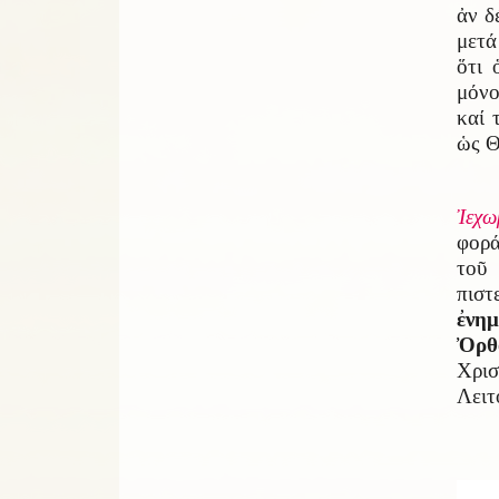
ἀν δ
μετά
ὅτι 
μόνο
καί 
ὡς Θ
Ἰεχω
φορά
τοῦ
πισ
ἐνη
Ὀρθ
Χρισ
Λειτ