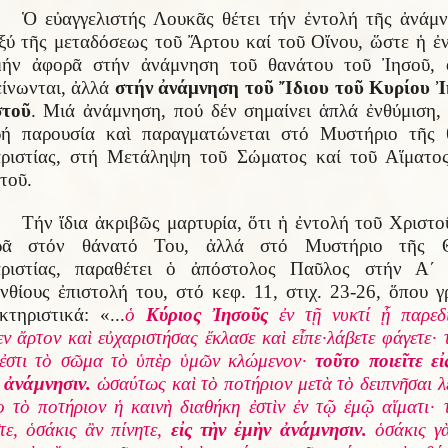
Ὁ εὐαγγελιστής Λουκᾶς θέτει τήν ἐντολή τῆς ἀνάμ
ξύ τῆς μεταδόσεως τοῦ Ἄρτου καί τοῦ Οἴνου, ὥστε ἡ ἐ
μήν ἀφορᾶ στήν ἀνάμνηση τοῦ θανάτου τοῦ Ἰησοῦ, 
είνωνται, ἀλλά
στήν ἀνάμνηση τοῦ Ἴδιου τοῦ Κυρίου 
στοῦ
. Μιά ἀνάμνηση, πού δέν σημαίνει ἁπλά ἐνθύμιση,
ή παρουσία καὶ παραγματώνεται στό Μυστήριο τῆς 
ριστίας, στή Μετάληψη τοῦ Σώματος καί τοῦ Αἵματο
τοῦ.
Τήν ἴδια ἀκριβῶς μαρτυρία, ὅτι ἡ ἐντολή τοῦ Χριστο
ρᾶ στόν θάνατό Του, ἀλλά στό Μυστήριο τῆς Θ
αριστίας, παραθέτει ὁ ἀπόστολος Παῦλος στήν Α΄ 
νθίους ἐπιστολή του, στό κεφ. 11, στιχ. 23-26, ὅπου γ
κτηριστικά: «...
ὁ
Κύριος Ἰησοῦς
ἐν τῇ νυκτί ᾗ παρεδ
εν ἄρτον καὶ εὐχαριστήσας ἔκλασε καὶ εἶπε·λάβετε φάγετε· 
ἐστι τὸ σῶμα τὸ ὑπὲρ ὑμῶν κλώμενον·
τοῦτο ποιεῖτε εἰ
 ἀνάμνησιν.
ὡσαύτως καὶ τὸ ποτήριον μετὰ τὸ δειπνῆσαι λ
ο τὸ ποτήριον ἡ καινὴ διαθήκη ἐστὶν ἐν τῷ ἐμῷ αἵματι· 
ῖτε, ὁσάκις ἂν πίνητε,
εἰς τὴν ἐμὴν ἀνάμνησιν.
ὁσάκις γ