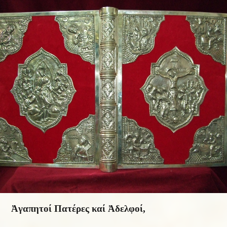
Ἀγαπητοί Πατέρες καί Ἀδελφοί,