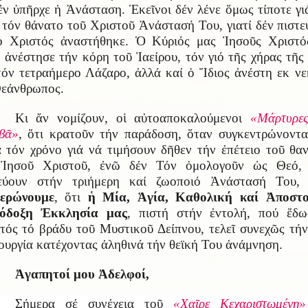
έν ὑπῆρχε ἡ Ἀνάσταση. Ἐκεῖνοι δέν λένε ὅμως τίποτε γι
 τόν θάνατο τοῦ Χριστοῦ Ἀνάστασή Του, γιατί δέν πιστε
ὁ Χριστός ἀναστήθηκε. Ὁ Κύριός μας Ἰησοῦς Χριστό
 ἀνέστησε τήν κόρη τοῦ Ἰαείρου, τόν γιό τῆς χήρας τῆς
τόν τετραήμερο Λάζαρο, ἀλλά καί ὁ Ἴδιος ἀνέστη εκ ν
εάνθρωπος.
Κι ἄν νομίζουν, οἱ αὐτοαποκαλούμενοι
«Μάρτυρε
βᾶ»
, ὅτι κρατοῦν τήν παράδοση, ὅταν συγκεντρώνοντα
 τόν χρόνο γιά νά τιμήσουν δῆθεν τήν ἐπέτειο τοῦ θα
 Ἰησοῦ Χριστοῦ, ἐνῶ δέν Τόν ὁμολογοῦν ὡς Θεό, 
τεύουν στήν τριήμερη καί ζωοποιό Ἀνάστασή Του
μερώνουμε
, ὅτι
ἡ Μία, Ἁγία, Καθολική καί Ἀποστο
όδοξη Ἐκκλησία μας
, πιστή στήν ἐντολή, πού ἔδ
τός τό βράδυ τοῦ Μυστικοῦ Δείπνου, τελεῖ συνεχῶς τήν
ουργία κατέχοντας ἀληθινά τήν θεϊκή Του ἀνάμνηση.
Ἀγαπητοί μου Ἀδελφοί,
Σήμερα σέ συνέχεια τοῦ
«Χαῖρε Κεχαριστωμένη»