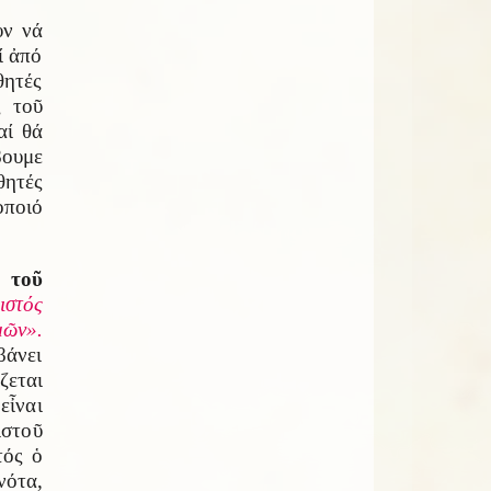
υν νά
ί ἀπό
θητές
ς τοῦ
αί θά
βουμε
θητές
οποιό
 τοῦ
ιστός
μῶν».
βάνει
ζεται
εἶναι
ιστοῦ
τός ὁ
νότα,