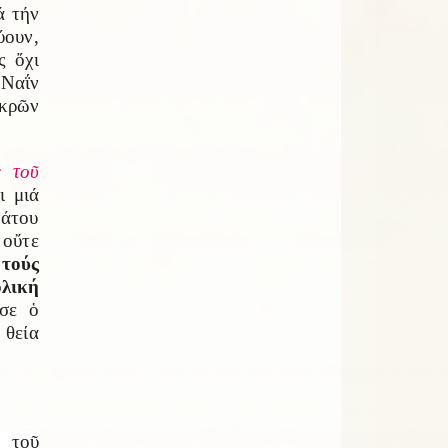
ά τήν
ύουν,
ς ὄχι
 Ναΐν
εκρῶν
ς τοῦ
ι μιά
νάτου
οὔτε
,
τούς
λική
ωσε ὁ
 θεία
τοῦ