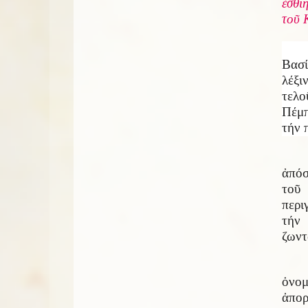
ἐσθί
τοῦ 
Βασί
λέξι
τελο
Πέμπ
τήν 
ἀπόσ
τοῦ
περι
τήν 
ζωντ
ὀνομ
ἀπορ