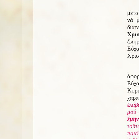
μετα
νά 
διατ
Χρι
ζωηρ
Εὐχα
Χρισ
ἀφο
Εὐχ
Κορι
χαρα
ἔλαβ
μού 
ἐμὴν
τοῦτ
ποιε