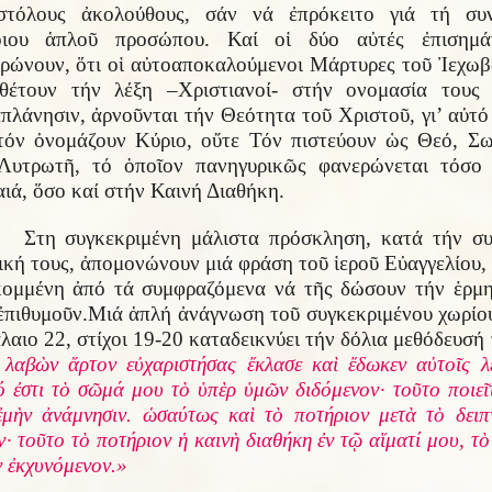
στόλους ἀκολούθους, σάν νά ἐπρόκειτο γιά τή συν
οιου ἁπλοῦ προσώπου. Καί οἱ δύο αὐτές ἐπισημάν
ρώνουν, ὅτι οἱ αὐτοαποκαλούμενοι Μάρτυρες τοῦ Ἰεχωβ
θέτουν τήν λέξη –Χριστιανοί- στήν ονομασία τους
πλάνησιν, ἀρνοῦνται τήν Θεότητα τοῦ Χριστοῦ, γι’ αὐτό
τόν ὀνομάζουν Κύριο, οὔτε Τόν πιστεύουν ὡς Θεό, Σ
Λυτρωτῆ, τό ὁποῖον πανηγυρικῶς φανερώνεται τόσο
ιά, ὅσο καί στήν Καινή Διαθήκη.
Στη συγκεκριμένη μάλιστα πρόσκληση, κατά τήν σ
ική τους, ἀπομονώνουν μιά φράση τοῦ ἱεροῦ Εὐαγγελίου,
ομμένη ἀπό τά συμφραζόμενα νά τῆς δώσουν τήν ἑρμη
ἐπιθυμοῦν.Μιά ἁπλή ἀνάγνωση τοῦ συγκεκριμένου χωρίο
λαιο 22, στίχοι 19-20 καταδεικνύει τήν δόλια μεθόδευσή 
 λαβὼν ἄρτον εὐχαριστήσας ἔκλασε καὶ ἔδωκεν αὐτοῖς λ
ό ἐστι τὸ σῶμά μου τὸ ὑπὲρ ὑμῶν διδόμενον· τοῦτο ποιεῖτ
ἐμὴν ἀνάμνησιν. ὡσαύτως καὶ τὸ ποτήριον μετὰ τὸ δειπ
ν· τοῦτο τὸ ποτήριον ἡ καινὴ διαθήκη ἐν τῷ αἵματί μου, τὸ
 ἐκχυνόμενον.»