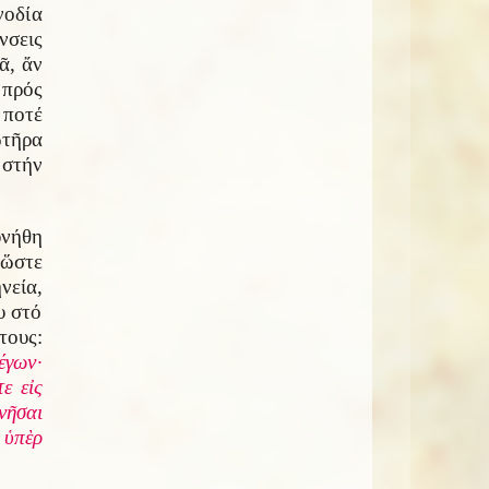
οδία
σεις
ᾶ, ἄν
 πρός
 ποτέ
ωτῆρα
 στήν
υνήθη
 ὥστε
νεία,
υ στό
τους:
έγων·
ε εἰς
νῆσαι
 ὑπὲρ