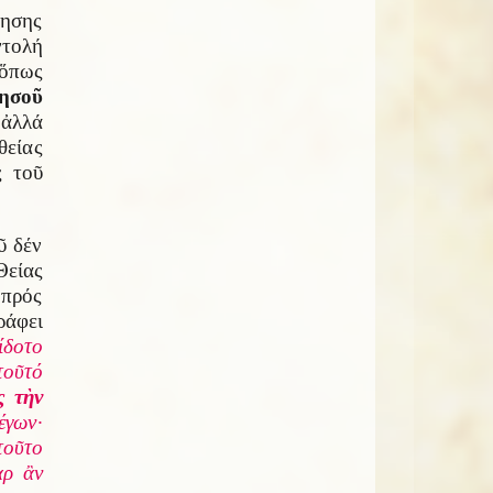
νησης
ντολή
ὅπως
Ἰησοῦ
 ἀλλά
θείας
ς τοῦ
ῦ δέν
είας
πρός
ράφει
ίδοτο
τοῦτό
ς τὴν
έγων·
τοῦτο
ὰρ ἂν