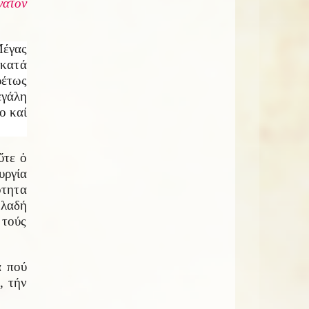
νατον
έγας
 κατά
ρέτως
εγάλη
ο καί
ὔτε ὁ
υργία
τητα
ηλαδή
 τούς
α πού
, τήν