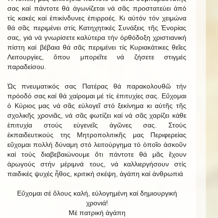
σας καί πάντοτε θά ἀγωνίζεται νά σᾶς προστατεύει ἀπό
τίς κακές καί ἐπικίνδυνες ἐπιρροές. Κι αὐτόν τόν χειμώνα
θά σᾶς περιμένει στίς Κατηχητικές Συνάξεις τῆς Ἐνορίας
σας, γιά νά γνωρίσετε καλύτερα τήν ὀρθόδοξη χριστιανική
πίστη καί βέβαια θά σᾶς περιμένει τίς Κυριακάτικες θεῖες
Λειτουργίες, ὅπου μπορεῖτε νά ζήσετε στιγμές
παραδείσου.
Ὡς πνευματικός σας Πατέρας θά παρακολουθῶ τήν
πρόοδό σας καί θά χαίρομαι μέ τίς ἐπιτυχίες σας. Εὔχομαι
ὁ Κύριος μας νά σᾶς εὐλογεῖ στό ξεκίνημα κι αὐτῆς τῆς
σχολικῆς χρονιᾶς, νά σᾶς φωτίζει καί νά σᾶς χαρίζει κάθε
ἐπιτυχία στούς εὐγενεῖς ἀγῶνες σας. Στούς
ἐκπαιδευτικούς της Μητροπολιτικῆς μας Περιφερείας
εὔχομαι πολλή δύναμη στό λειτούργημα τό ὁποῖο ἀσκοῦν
καί τούς διαβεβαιώνουμε ὅτι πάντοτε θά μᾶς ἔχουν
ἀρωγούς στήν μέριμνά τους, νά καλλιεργήσουν στίς
παιδικές ψυχές ἦθος, κριτική σκέψη, ἀγάπη καί ἀνθρωπιά
Εὔχομαι σέ ὅλους καλή, εὐλογημένη καί δημιουργική
χρονιά!
Μέ πατρική ἀγάπη