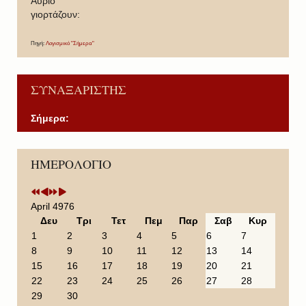
Άυριο
γιορτάζουν:
Πηγή:
Λογισμικό "Σήμερα"
ΣΥΝΑΞΑΡΙΣΤΗΣ
Σήμερα:
P
P
N
N
ΗΜΕΡΟΛΟΓΙΟ
r
r
e
e
e
e
x
x
v
v
t
t
i
i
Y
M
April 4976
o
o
e
o
Δευ
Τρι
Τετ
Πεμ
Παρ
Σαβ
Κυρ
u
u
a
n
1
2
3
4
5
6
7
s
s
r
t
8
9
10
11
12
13
14
Y
M
h
15
16
17
18
19
20
21
e
o
22
23
24
25
26
27
28
a
n
29
30
r
t