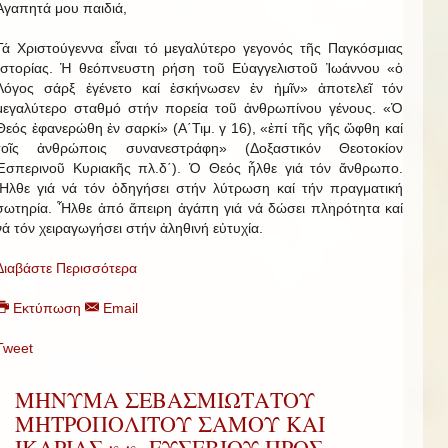
Ἀγαπητά μου παιδιά,
Τά Χριστούγεννα εἶναι τό μεγαλύτερο γεγονός τῆς Παγκόσμιας
Ἱστορίας. Ἡ θεόπνευστη ρήση τοῦ Εὐαγγελιστοῦ Ἰωάννου «ὁ
Λόγος σάρξ ἐγένετο καί ἐσκήνωσεν ἐν ἡμῖν» ἀποτελεῖ τόν
μεγαλύτερο σταθμό στήν πορεία τοῦ ἀνθρωπίνου γένους. «Ὁ
Θεός ἐφανερώθη ἐν σαρκί» (Α΄Τιμ. γ 16), «ἐπί τῆς γῆς ὤφθη καί
τοῖς ἀνθρώποις συνανεστράφη» (Δοξαστικόν Θεοτοκίον
Ἑσπερινοῦ Κυριακῆς πλ.δ΄). Ὁ Θεός ἦλθε γιά τόν ἄνθρωπο.
Ἦλθε γιά νά τόν ὁδηγήσει στήν λύτρωση καί τήν πραγματική
σωτηρία. Ἦλθε ἀπό ἄπειρη ἀγάπη γιά νά δώσει πληρότητα καί
νά τόν χειραγωγήσει στήν ἀληθινή εὐτυχία.
Διαβάστε Περισσότερα
Εκτύπωση
Email
Tweet
ΜΗΝΥΜΑ ΣΕΒΑΣΜΙΩΤΑΤΟΥ
ΜΗΤΡΟΠΟΛΙΤΟΥ ΣΑΜΟΥ ΚΑΙ
ΙΚΑΡΙΑΣ κ.κ. ΕΥΣΕΒΙΟΥ ΠΡΟΣ