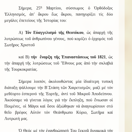
η
Σήμερα, 25
Μαρτίου, σύσσωμος ὁ Ὀρθόδοξος
Ἑλληνισμός, ἀπ’ ἄκρου ἕως ἄκρου, πανηγυρίζει τίς δύο
μεγάλες ἐπετείους τῆς Ἱστορίας του:
Α)
Τόν Εὐαγγελισμό τῆς Θεοτόκου
, ὡς ἀπαρχή τῆς
λυτρώσεως τοῦ ἀνθρωπίνου γένους, πού κομίζει ὁ ἐρχομός τοῦ
Σωτῆρος Χριστοῦ
καί Β)
τήν ἔναρξη τῆς Ἐπαναστάσεως τοῦ 1821
, ὡς
τήν ἀπαρχή τῆς λυτρώσεως τοῦ Ἔθνους μας ἀπό τήν σκλαβιά
τῆς Τουρκοκρατίας.
Σήμερα λοιπόν, ἀκολουθώντας μία ἰδιαίτερη τυπική
διάταξη ψάλλουμε τήν Β΄Στάση τῶν Χαιρετισμῶν, μαζί μέ τόν
μεθέορτο ἑσπερινό τῆς Ἑορτῆς, ἀντί τοῦ Μικροῦ Ἀποδείπνου.
Ἀκούσαμε νά γίνεται λόγος γιά τήν ἔκπληξη, πού ἔνιωσαν οἱ
Ποιμένες, οἱ Μάγοι καί ὅσοι ἀξιώθηκαν νά ἀναγνωρίσουν στό
θεῖο βρέφος Αὐτόν τόν Θεάνθρωπο Κύριο, Σωτῆρα καί
Λυτρωτή μας.
Ὁ Θεός μέ τήν ἐνανθρώπησή Του ξεκινᾶ δυναμικά τήν