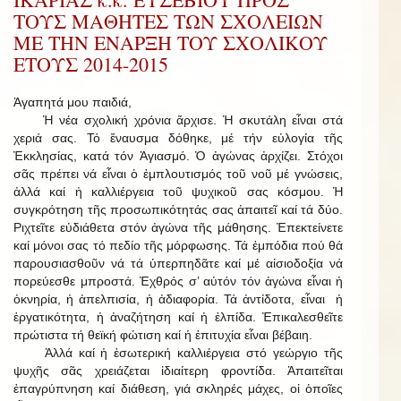
ΤΟΥΣ ΜΑΘΗΤΕΣ ΤΩΝ ΣΧΟΛΕΙΩΝ
ΜΕ ΤΗΝ ΕΝΑΡΞΗ ΤΟΥ ΣΧΟΛΙΚΟΥ
ΕΤΟΥΣ 2014-2015
Ἀγαπητά μου παιδιά,
Ἡ νέα σχολική χρόνια ἄρχισε. Ἡ σκυτάλη εἶναι στά
χεριά σας. Τό ἔναυσμα δόθηκε, μέ τήν εὐλογία τῆς
Ἐκκλησίας, κατά τόν Ἁγιασμό. Ὁ ἀγώνας ἀρχίζει. Στόχοι
σᾶς πρέπει νά εἶναι ὁ ἐμπλουτισμός τοῦ νοῦ μέ γνώσεις,
ἀλλά καί ἡ καλλιέργεια τοῦ ψυχικοῦ σας κόσμου. Ἡ
συγκρότηση τῆς προσωπικότητάς σας ἀπαιτεῖ καί τά δύο.
Ριχτεῖτε εὐδιάθετα στόν ἀγώνα τῆς μάθησης. Ἐπεκτείνετε
καί μόνοι σας τό πεδίο τῆς μόρφωσης. Τά ἐμπόδια πού θά
παρουσιασθοῦν νά τά ὑπερπηδᾶτε καί μέ αἰσιοδοξία νά
πορεύεσθε μπροστά. Ἐχθρός σ’ αὐτόν τόν ἀγώνα εἶναι ἡ
ὀκνηρία, ἡ ἀπελπισία, ἡ ἀδιαφορία. Τά ἀντίδοτα, εἶναι ἡ
ἐργατικότητα, ἡ ἀναζήτηση καί ἡ ἐλπίδα. Ἐπικαλεσθεῖτε
πρώτιστα τή θεϊκή φώτιση καί ἡ ἐπιτυχία εἶναι βέβαιη.
Ἀλλά καί ἡ ἐσωτερική καλλιέργεια στό γεώργιο τῆς
ψυχῆς σᾶς χρειάζεται ἰδιαίτερη φροντίδα. Ἀπαιτεῖται
ἐπαγρύπνηση καί διάθεση, γιά σκληρές μάχες, οἱ ὁποῖες