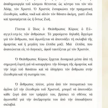
ἀναδημιουργία τοῦ κόσμου θέτοντας ὡς κέντρο του τόν νέο
Ἀδάμ, τόν Χριστό. Ὁ Χριστός ἐνσαρκώνει τήν πραγματική
ἐλευθερία, καθώς νικᾶ καί αὐτόν τόν θάνατο ἀκόμη, γιατί εἶναι
καί προσφέρεται ὡς ἡ ὄντως Ζωή.
Γίνεται ὁ ἴδιος ὁ Θεάνθρωπος Κύριος ὁ
Εὐ-
αγγελισμός
τῶν ἀνθρώπων. Τό χαρούμενο δηλαδή ἄγγελμα
γιά τόν ἄνθρωπο, πού ἀγωνίζεται νά ἀποτινάξει τή σκλαβιά τῆς
ἁμαρτίας καί ἡ μεγάλη του ἐλπίδα μαζί. Μιά ἐλπίδα, που
ἀνανεώνεται εἰς τό διηνεκές, ἀφοῦ ταυτίζεται μέ τόν Χριστόν.
Ὁ Θεάνθρωπος Κύριος ἔρχεται δυναμικά μέσα ἀπό τή
σημερινή ἑορτή γιά νά καταργήσει τήν δύναμη τῆς ἁμαρτίας καί
τήν ἰσχύ τοῦ θανάτου καί νά ὁδηγήσει τόν ἄνθρωπο στήν
ἐλευθερία καί τή σωτηρία του.
Ὁ ἄνθρωπος πλέον, μέσα ἀπό τόν πνευματικό του
ἀγῶνα ζεῖ τήν ἐλευθερία τοῦ Χριστοῦ, μπορεῖ νά ἀποτινάξει
κάθε ζυγό ἀπό τον τράχηλό του, βρίσκει τό σθένος νά
ἀγωνισθεῖ γιά τήν ἀνεξαρτησία του ἀπό τήν ὁποιαδήποτε
σκλαβιά.