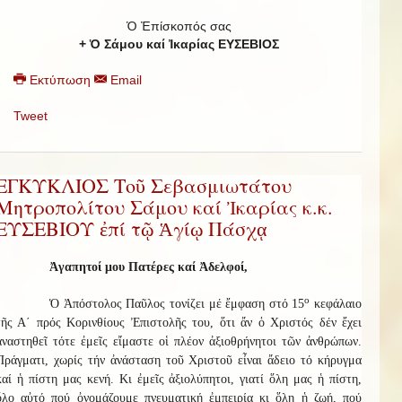
Ὁ Ἐπίσκοπός σας
+ Ὁ Σάμου καί Ἰκαρίας ΕΥΣΕΒΙΟΣ
Εκτύπωση
Email
Tweet
ΕΓΚΥΚΛΙΟΣ Τοῦ Σεβασμιωτάτου
Μητροπολίτου Σάμου καί Ἰκαρίας κ.κ.
ΕΥΣΕΒΙΟΥ ἐπί τῷ Ἁγίῳ Πάσχᾳ
Ἀγαπητοί μου Πατέρες καί Ἀδελφοί,
ο
Ὁ Ἀπόστολος Παῦλος τονίζει μέ ἔμφαση στό 15
κεφάλαιο
τῆς Α΄ πρός Κορινθίους Ἐπιστολῆς του, ὅτι ἄν ὁ Χριστός δέν ἔχει
ἀναστηθεῖ τότε ἐμεῖς εἴμαστε οἱ πλέον ἀξιοθρήνητοι τῶν ἀνθρώπων.
Πράγματι, χωρίς τήν ἀνάσταση τοῦ Χριστοῦ εἶναι ἄδειο τό κήρυγμα
καί ἡ πίστη μας κενή. Κι ἐμεῖς ἀξιολύπητοι, γιατί ὅλη μας ἡ πίστη,
ὅλο αὐτό πού ὀνομάζουμε πνευματική ἐμπειρία κι ὅλη ἡ ζωή, πού