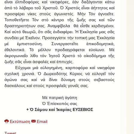
εἶναι ἐλπιδοφόρες καί νικηφόρες, ἐάν διεξάγονται κάτω
ἀπό τό λάβαρο τοῦ Χριστοῦ. Ὁ Χριστός εἶναι ἀήττητος καί
προσφέρει νίκες στούς ἀγωνιστές. Μήν Τόν ἀγνοεῖτε.
Τοποθετῆστε Τόν στό κέντρο τῆς ζωῆς σας καί τῶν
δραστηριοτήτων σας. Ἀναμφίβολα θά εἶσθε κερδισμένοι.
Καί αὐτό θεωρῶ, ὅτι σᾶς ἐνδιαφέρει. Ἡ Ἐκκλησία μας σᾶς
συνδέει μέ Ἐκεῖνον. Προσεγγίστε τήν τοπική μας Ἐκκλησία
μέ ἐμπιστοσύνη. Συνεργαστεῖτε ἐπικοδομητικά,
ἐθελοντικά. Τό μέλλον προδιαγράφεται εὐοίωνο. Μέ
ἀκρογωνιαῖο λίθο τόν Ἰησοῦ Χριστό τό οἰκοδόμημα τῆς
ζωῆς σᾶς εἶναι ἀσφαλές καί ἐπιτυχές.
Εὔχομαι μιά εὐλογημένη, καρποφόρα καί νικηφόρα
σχολική χρονιά. Ὁ Δωρεοδότης Κύριος νά εὐλογεῖ τόν
ἀγώνα σας καί νά δίνει δύναμη στούς σεβαστούς
δασκάλους καί στούς προσφιλεῖς γονεῖς σας.
Μέ πατρική ἀγάπη
Ὁ Ἐπίσκοπός σας
+ Ὁ Σάμου καί Ἰκαρίας ΕΥΣΕΒΙΟΣ
Εκτύπωση
Email
Tweet