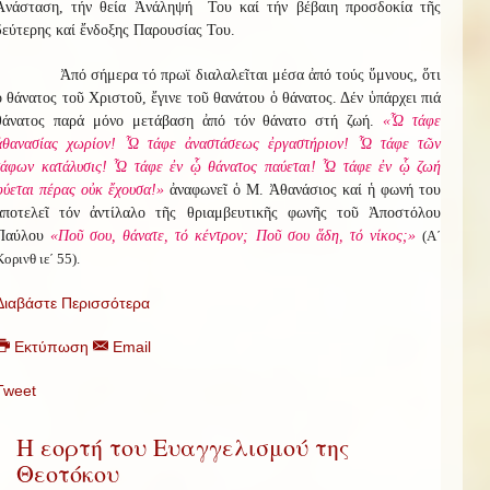
Ἀνάσταση, τήν θεία Ἀνάληψή Του καί τήν βέβαιη προσδοκία τῆς
δεύτερης καί ἔνδοξης Παρουσίας Του.
Ἀπό σήμερα τό πρωϊ διαλαλεῖται μέσα ἀπό τούς ὕμνους, ὅτι
ὁ θάνατος τοῦ Χριστοῦ, ἔγινε τοῦ θανάτου ὁ θάνατος. Δέν ὑπάρχει πιά
θάνατος παρά μόνο μετάβαση ἀπό τόν θάνατο στή ζωή.
«Ὦ τάφε
ἀθανασίας χωρίον! Ὦ τάφε ἀναστάσεως ἐργαστήριον! Ὦ τάφε τῶν
τάφων κατάλυσις! Ὦ τάφε ἐν ᾧ θάνατος παύεται! Ὦ τάφε ἐν ᾧ ζωή
φύεται πέρας οὐκ ἔχουσα!»
ἀναφωνεῖ ὁ Μ. Ἀθανάσιος καί ἡ φωνή του
ἀποτελεῖ τόν ἀντίλαλο τῆς θριαμβευτικῆς φωνῆς τοῦ Ἀποστόλου
Παύλου
«Ποῦ σου, θάνατε, τό κέντρον; Ποῦ σου ἅδη, τό νίκος;»
(Α΄
Κορινθ ιε΄ 55).
Διαβάστε Περισσότερα
Εκτύπωση
Email
Tweet
Η εορτή του Ευαγγελισμού της
Θεοτόκου