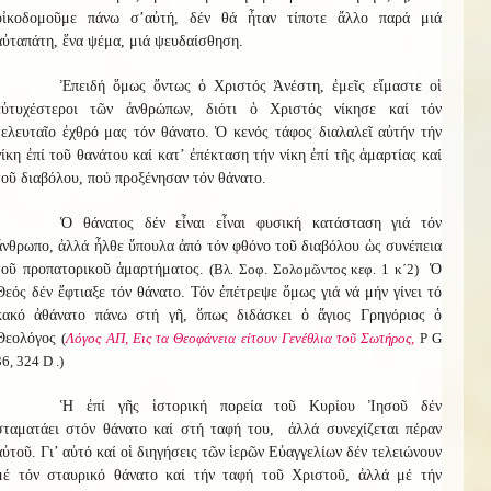
οἰκοδομοῦμε πάνω σ’αὐτή, δέν θά ἦταν τίποτε ἄλλο παρά μιά
αὐταπάτη, ἕνα ψέμα, μιά ψευδαίσθηση.
Ἐπειδή ὅμως ὄντως ὁ Χριστός Ἀνέστη, ἐμεῖς εἴμαστε οἱ
εὐτυχέστεροι τῶν ἀνθρώπων, διότι ὁ Χριστός νίκησε καί τόν
τελευταῖο ἐχθρό μας τόν θάνατο. Ὁ κενός τάφος διαλαλεῖ αὐτήν τήν
νίκη ἐπί τοῦ θανάτου καί κατ’ ἐπέκταση τήν νίκη ἐπί τῆς ἁμαρτίας καί
τοῦ διαβόλου, πού προξένησαν τόν θάνατο.
Ὁ θάνατος δέν εἶναι εἶναι φυσική κατάσταση γιά τόν
ἄνθρωπο, ἀλλά ἦλθε ὕπουλα ἀπό τόν φθόνο τοῦ διαβόλου ὡς συνέπεια
τοῦ προπατορικοῦ ἁμαρτήματος.
(Βλ. Σοφ. Σολομῶντος κεφ. 1 κ΄2)
Ὁ
Θεός δέν ἔφτιαξε τόν θάνατο. Τόν ἐπέτρεψε ὅμως γιά νά μήν γίνει τό
κακό ἀθάνατο πάνω στή γῆ, ὅπως διδάσκει ὁ ἅγιος Γρηγόριος ὁ
Θεολόγος
(
Λόγος ΑΠ, Εις τα Θεοφάνεια είτουν Γενέθλια τοῦ Σωτήρος,
Ρ G
36, 324 D .)
Ἡ ἐπί γῆς ἱστορική πορεία τοῦ Κυρίου Ἰησοῦ δέν
σταματάει στόν θάνατο καί στή ταφή του, ἀλλά συνεχίζεται πέραν
αὐτοῦ. Γι’ αὐτό καί οἱ διηγήσεις τῶν ἱερῶν Εὐαγγελίων δέν τελειώνουν
μέ τόν σταυρικό θάνατο καί τήν ταφή τοῦ Χριστοῦ, ἀλλά μέ τήν