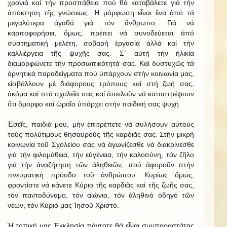
χρονιά καί τήν προσπάθεια πού θά καταβάλετε γιά τήν
ἀπόκτηση τῆς γνώσεως. Ἡ μόρφωση εἶναι ἕνα ἀπό τά
μεγαλύτερα ἀγαθά γιά τόν ἄνθρωπο. Γιά νά
καρποφορήσει, ὅμως, πρέπει νά συνοδεύεται ἀπό
συστηματική μελέτη, σοβαρή ἐργασία ἀλλά καί τήν
καλλιέργεια τῆς ψυχῆς σας. Σ΄ αὐτή τήν ἡλικία
διαμορφώνετε τήν προσωπικότητά σας. Καί δυστυχῶς τά
ἀρνητικά παραδείγματα πού ὑπάρχουν στήν κοινωνία μας,
εἰσβάλλουν μέ διάφορους τρόπους καί στή ζωή σας,
ἀκόμα καί στά σχολεῖα σας καί ἀπειλοῦν νά καταστρέψουν
ὅτι ὄμορφο καί ὡραῖο ὑπάρχει στήν παιδική σας ψυχή.
Ἐσεῖς, παιδιά μου, μήν ἐπιτρέπετε νά συλήσουν αὐτούς
τούς πολύτιμους θησαυρούς τῆς καρδιᾶς σας. Στήν μικρή
κοινωνία τοῦ Σχολείου σας νά ἀγωνίζεσθε νά διακρίνεσθε
γιά τήν φιλομάθεια, τήν εὐγένεια, τήν καλοσύνη, τόν ζῆλο
γιά τήν ἀναζήτηση τῶν ἀληθειῶν, πού ἀφοροῦν στήν
πνευματική πρόοδο τοῦ ἀνθρώπου. Κυρίως ὅμως,
φροντἰστε νά κάνετε Κύριο τῆς καρδιᾶς καί τῆς ζωῆς σας,
τόν παντοδύναμο, τόν αἰώνιο, τόν ἀληθινό ὁδηγό τῶν
νέων, τόν Κύριό μας Ἰησοῦ Χριστό.
Ἡ τοπική μας Ἐκκλησία πάντοτε θά εἶναι συμπαραστάτης