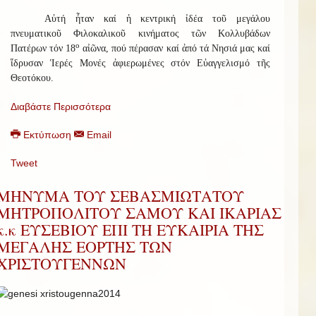
Αὐτή ἦταν καί ἡ κεντρική ἰδέα τοῦ μεγάλου
πνευματικοῦ Φιλοκαλικοῦ κινήματος τῶν Κολλυβάδων
ο
Πατέρων τόν 18
αἰῶνα, πού πέρασαν καί ἀπό τά Νησιά μας καί
ἵδρυσαν Ἱερές Μονές ἀφιερωμένες στόν Εὐαγγελισμό τῆς
Θεοτόκου.
Διαβάστε Περισσότερα
Εκτύπωση
Email
Tweet
ΜΗΝΥΜΑ ΤΟΥ ΣΕΒΑΣΜΙΩΤΑΤΟΥ
ΜΗΤΡΟΠΟΛΙΤΟΥ ΣΑΜΟΥ ΚΑΙ ΙΚΑΡΙΑΣ
κ.κ ΕΥΣΕΒΙΟΥ ΕΠΙ ΤΗ ΕΥΚΑΙΡΙΑ ΤΗΣ
ΜΕΓΑΛΗΣ ΕΟΡΤΗΣ ΤΩΝ
ΧΡΙΣΤΟΥΓΕΝΝΩΝ