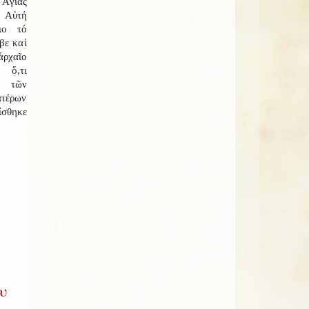
 Ἁγίας
. Αὐτή
ιο τό
βε καί
χαῖο
ί ὅ,τι
ι τῶν
ατέρων
ίσθηκε
υ