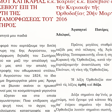
ΟΥ ΚΑΙ ΙΚΑΡΙΑΣ κ.κ.
Ἰκαρίας κ.κ. Εὐσεβίου 
ΕΒΙΟΥ ΕΠΙ ΤΗ
τήν Κυριακήν τῆς
ΡΤΗ ΤΗΣ
Ὀρθοδοξίας 20ήν Μαρ
ΤΑΜΟΡΦΩΣΕΩΣ ΤΟΥ
2016
ΤΗΡΟΣ
Ἀγαπητοί Πατέρες
Ἀδελφοί,
απητά μου παιδιά
Πρῶτος μεγάλος σταθμό
 φορά που εορτάζουμε την διπλή
ταξίδι μας στό πέλαγος τῆς Ἁγί
γυρη της 6ης Αυγούστου, την
Μεγάλης Τεσσαρακοστῆς εἶναι ἡ ση
μόρφωση δηλαδή του Σωτήρος
Κυριακή τῆς Ὀρθοδοξίας, κατά τήν
τού και μαζί την απαλλαγή του
ἑορτάζουμε
τήν ἀναστύλωση τῶν 
ού μας από την απειλή της
Εἰκόνων, τή νίκη τῆς Ὀρθοδοξίας.
στροφής του οθωμανικού στόλου,
 6 Αυγούστου του 1824, το ίδιο
Ἡ λέξη Ὀρθοδοξία συντ
μα δημιουργείται μέσα μας: Άραγε
ἀπό τίς λέξεις
ὀρθή
καί
δόξα
.
να βίωναν εκείνοι οι ηρωικοί
νοί μας τα κοσμοϊστορικά γεγονότα
Δόξα σημαίνει ἀφ’ἑνός μ
 έζησαν και στα οποία
γνώμη, πού ἔχουμε γιά κάποιο θέ
γωνίστησαν; Ποια επίδραση είχε
ἀφ’ ἑτέρου σημαίνει τήν δοξολ
ν ψυχή τους το άγχος της
Ὀρθοδοξία λοιπόν σημαίνει σωστή,
ειλούμενης καταστροφής και η