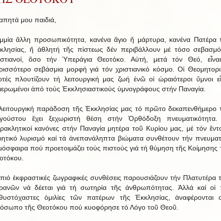
απητά μου παιδιά,
μμία ἄλλη προσωπικότητα, κανένα ἅγιο ἤ μάρτυρα, κανένα Πατέρα 
κλησίας, ἤ ἀθλητή τῆς πίστεως δέν περιβάλλουν μέ τόσο σεβασμό
ιστιανοί, ὅσο τήν Ὑπεράγια Θεοτόκο. Αὐτή, μετά τόν Θεό, εἶνα
ρισσότερο σεβάσμια μορφή γιά τόν χριστιανικό κόσμο. Οἱ Θεομητορι
ρτές πλουτίζουν τή λειτουργική μας ζωή ἐνῶ οἱ ὡραιότεροι ὕμνοι εἶ
ιερωμένοι ἀπό τούς Ἐκκλησιαστικούς ὑμνογράφους στήν Παναγία.
λειτουργική παράδοση τῆς Ἐκκλησίας μας τό πρῶτο δεκαπενθήμερο 
γούστου ἔχει ξεχωριστή θέση στήν Ὀρθόδοξη πνευματικότητα.
ρακλητικοί κανόνες στήν Παναγία μητέρα τοῦ Κυρίου μας, μέ τόν ἔντ
ιητικό λυρισμό καί τά ἀνεπανάληπτα βιώματα συνθέτουν τήν πνευματ
μόσφαιρα πού προετοιμάζει τούς πιστούς γιά τή θύμηση τῆς Κοίμησης 
οτόκου.
 πιό ἐκφραστικές ζωγραφικές συνθέσεις παρουσιάζουν τήν Πλατυτέρα 
ρανῶν νά δέεται γιά τή σωτηρία τῆς ἀνθρωπότητας. Ἀλλά καί οἱ 
θυστόχαστες ὁμιλίες τῶν πατέρων τῆς Ἐκκλησίας, ἀναφέρονται 
όσωπο τῆς Θεοτόκου πού κυοφόρησε τό Λόγο τοῦ Θεοῦ.