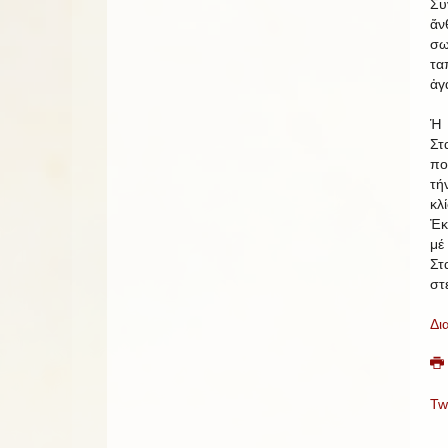
Συ
ἄν
σω
τα
ἀγ
Ἡ
Στ
πο
τή
κλ
Ἐκ
μέ
Στ
στ
Δι
Tw