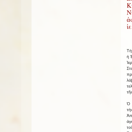
Κ
Ν
ἀ
ἱ
Τή
ἡ 
Ἱε
Σ
πρ
λά
τε
τῆ
Ὁ 
τή
Ἀπ
ἀγ
τ