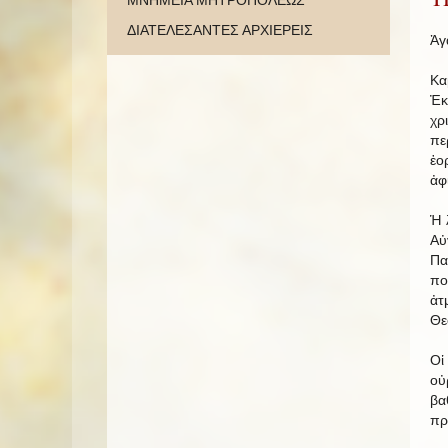
ΜΝΗΜΕΙΑ ΜΗΤΡΟΠΟΛΕΩΣ
ΔΙΑΤΕΛΕΣΑΝΤΕΣ ΑΡΧΙΕΡΕΙΣ
Ἀγ
Κα
Ἐκ
χρ
πε
ἑο
ἀφ
Ἡ 
Αὐ
Πα
πο
ἀτ
Θε
Οἱ
οὐ
βα
πρ