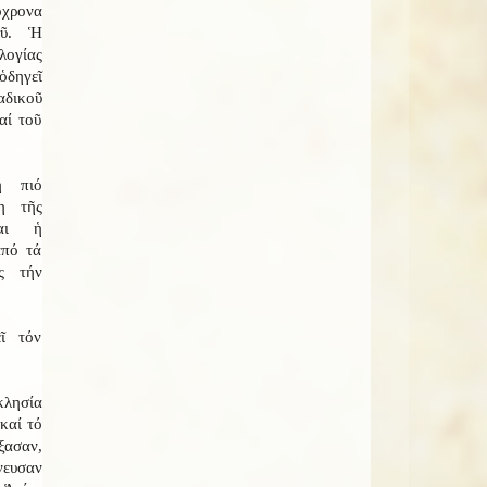
χρονα
οῦ. Ἡ
ογίας
ὁδηγεῖ
αδικοῦ
αί τοῦ
ἡ πιό
η τῆς
ναι ἡ
ἀπό τά
ς τήν
ῖ τόν
κλησία
καί τό
ξασαν,
υσαν