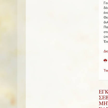
Γε
δέ
ἐν
Θε
ἄν
Πα
στ
ὑπ
Ἐκ
Δι
Tw
ΕΓ
ΣΕ
ΜΗ