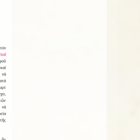
τόν
τοῦ
φοῦ
καί
, νά
ατά
ωμε
χο,
τῶν
 νά
εία
τῆς
 ἄν