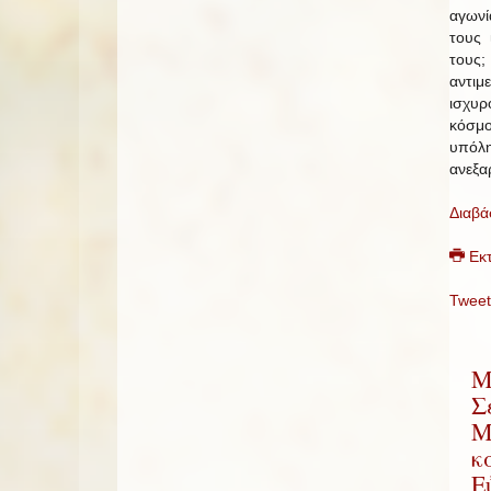
αγωνί
τους 
τους
αντιμ
ισχυρ
κόσμο
υπόλη
ανεξα
Διαβά
Εκ
Tweet
Μ
Σ
Μ
κ
Ε