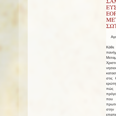
ΣΑΜ
ΕΥΣ
ΕΟ
ΜΕ
ΣΩ
Αγ
Κάθε
πανή
Μετα
Χρισ
νησι
κατα
στις
ερώτη
πώς 
πρόγο
που
πρωτα
στη
επαπ