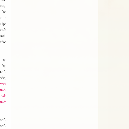
μας
 ἄν
αμε
τήν
οιά
καί
τόν
μας
 ἄς
τοῦ
ρός
πού
στό
 νά
στά
πού
πού