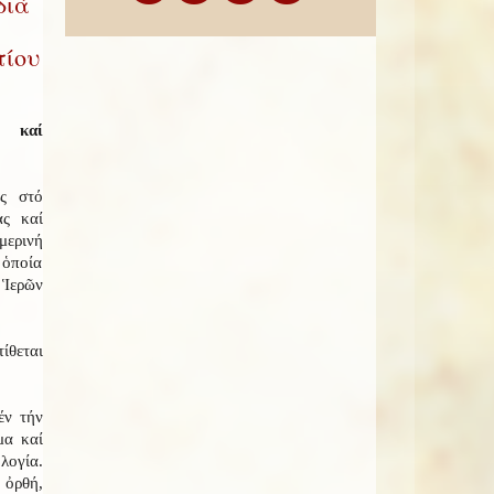
διά
τίου
 καί
ς στό
ας καί
μερινή
 ὁποία
Ἱερῶν
ίθεται
έν τήν
μα καί
ογία.
 ὀρθή,