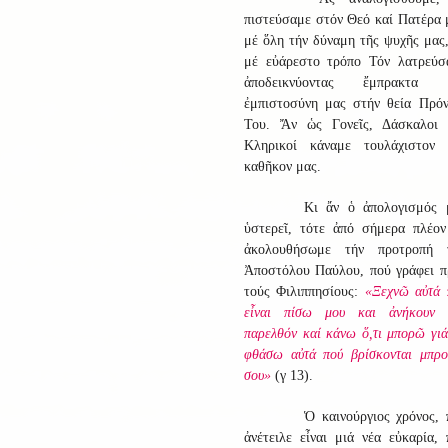
πιστεύσαμε στόν Θεό καί Πατέρα 
μέ ὅλη τήν δύναμη τῆς ψυχῆς μας,
μέ εὐάρεστο τρόπο Τόν λατρεύσ
ἀποδεικνύοντας ἔμπρακτα 
ἐμπιστοσύνη μας στήν θεία Πρόν
Του. Ἄν ὡς Γονεῖς, Δάσκαλοι 
Κληρικοί κάναμε τουλάχιστον 
καθῆκον μας.
Κι ἄν ὁ ἀπολογισμός 
ὑστερεῖ, τότε ἀπό σήμερα πλέον
ἀκολουθήσωμε τήν προτροπή 
Ἀποστόλου Παύλου, πού γράφει π
τούς Φιλιππησίους:
«Ξεχνῶ αὐτά 
εἶναι πίσω μου και ἀνήκουν 
παρελθόν καί κάνω ὅ,τι μπορῶ γιά
φθάσω αὐτά πού βρίσκονται μπρο
σου»
(γ 13).
Ὁ καινούργιος χρόνος, 
ἀνέτειλε εἶναι μιά νέα εὐκαρία, 