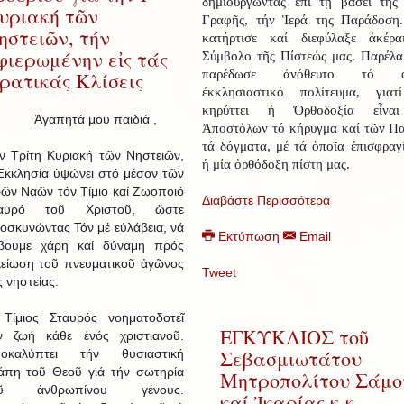
δημιουργώντας ἐπί τῇ βάσει τῆς
υριακή τῶν
Γραφῆς, τήν Ἱερά της Παράδοση
ηστειῶν, τήν
κατήρτισε καί διεφύλαξε ἀκέρα
φιερωμένην εἰς τάς
Σύμβολο τῆς Πίστεώς μας. Παρέλα
παρέδωσε ἀνόθευτο τό ἀρ
ερατικάς Κλίσεις
ἐκκλησιαστικό πολίτευμα, γιατ
κηρύττει ἡ Ὀρθοδοξία εἶνα
Ἀγαπητά μου παιδιά ,
Ἀποστόλων τό κήρυγμα καί τῶν Π
τά δόγματα, μέ τά ὁποῖα ἐπισφραγ
ν Τρίτη Κυριακή τῶν Νηστειῶν,
ἡ μία ὀρθόδοξη πίστη μας.
Ἐκκλησία ὑψώνει στό μέσον τῶν
ρῶν Ναῶν τόν Τίμιο καί Ζωοποιό
Διαβάστε Περισσότερα
ταυρό τοῦ Χριστοῦ, ὥστε
οσκυνώντας Τόν μέ εὐλάβεια, νά
Εκτύπωση
Email
βουμε χάρη καί δύναμη πρός
λείωση τοῦ πνευματικοῦ ἀγῶνος
Tweet
ς νηστείας.
Τίμιος Σταυρός νοηματοδοτεῖ
ΕΓΚΥΚΛΙΟΣ τοῦ
ν ζωή κάθε ἑνός χριστιανοῦ.
Σεβασμιωτάτου
οκαλύπτει τήν θυσιαστική
άπη τοῦ Θεοῦ γιά τήν σωτηρία
Μητροπολίτου Σάμο
οῦ ἀνθρωπίνου γένους.
καί Ἰκαρίας κ.κ.