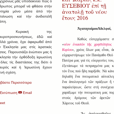
γχρόνως μᾶς ὑποδεικνύει πῶς ὁ
ΕΥΣΕΒΙΟΥ ἐπί τῇ
θρωπος μπορεῖ νά φθάσει στήν
ἀνατολῇ τοῦ νέου
τηρία μόνο μέσα ἀπό τήν
ἔτους 2016
πείνωση καί τήν ἀνιδιοτελῆ
άπη.
Ἀγαπητοί
μου
Ἀδελφοί
,
 Κυριακή της
αυροπροσκυνήσεως, ἐδῶ καί
Καθώς εἰσερχόμαστε σ
λλά χρόνια, ἔχει ἀφιερωθεῖ ἀπό
«
νέον ἐνιαυτόν τῆς χρηστότητος 
ν Ἐκκλησία μας στίς ἱερατικές
Κυρίου
», χρέος ὅλων μας εἶναι, ἀ
ίσεις. Παρουσιάζει ἐνώπιον μας ἡ
εὐχαριστήσωμε τόν Πανάγαθο Θεό 
κλησία τήν ὀρθόδοξη ἱερωσύνη
Πατέρα μας γιά τίς εὐεργεσίες του
 ὅλες τίς διαστάσεις της διότι ὁ
ἐξετάσωμε τά πεπραγμένα μας κ
αυρός καί ἡ Ἱερωσύνη ἔχουν
τόν ἔτος πού ἤδη παρῆλθε. Νά κάν
ενή σχέση.
δηλαδή ἕνα πνευματικό αὐτοέλεγ
ἕνα ἀπολογισμό τῶν πράξεων ἤ 
αβάστε Περισσότερα
παραλείψεων, ὥστε στή συνέχεια
Εκτύπωση
Email
χαράξωμε τήν πνευματικη μας πορ
στούς δρόμους τῶν ἀρετῶν 
eet
Χάριτος τοῦ Θεοῦ.
Ἄς ἀναλογισθοῦμε,