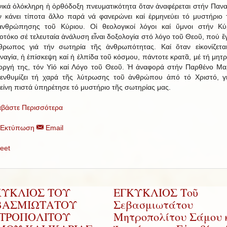
νικά ὁλόκληρη ἡ ὀρθόδοξη πνευματικότητα ὅταν ἀναφέρεται στήν Πανα
ν κάνει τίποτα ἄλλο παρά νά φανερώνει καί ἑρμηνεύει τό μυστήριο 
ανθρώπησης τοῦ Κύριου. Οἱ θεολογικοί λόγοι καί ὕμνοι στήν Κύ
οτόκο σέ τελευταία ἀνάλυση εἶναι δοξολογία στό λόγο τοῦ Θεοῦ, πού ἔγ
θρωπος γιά τήν σωτηρία τῆς ἀνθρωπότητας. Καί ὅταν εἰκονίζετα
ναγία, ἡ ἐπίσκεψη καί ἡ ἐλπίδα τοῦ κόσμου, πάντοτε κρατᾶ, μέ τή μητρ
οργή της, τόν Υἱό καί Λόγο τοῦ Θεοῦ. Ἡ ἀναφορά στήν Παρθένο Μα
ενθυμίζει τή χαρά τῆς λύτρωσης τοῦ ἀνθρώπου ἀπό τό Χριστό, γι
είνη πιστά ὑπηρέτησε τό μυστήριο τῆς σωτηρίας μας.
αβάστε Περισσότερα
Εκτύπωση
Email
eet
ΚΥΚΛΙΟΣ ΤΟΥ
ΕΓΚΥΚΛΙΟΣ Τοῦ
ΒΑΣΜΙΩΤΑΤΟΥ
Σεβασμιωτάτου
ΤΡΟΠΟΛΙΤΟΥ
Μητροπολίτου Σάμου 