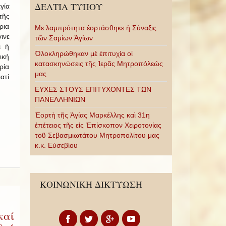
ΔΕΛΤΙΑ ΤΥΠΟΥ
γία
τῆς
ρια
Με λαμπρότητα ἑορτάσθηκε ἡ Σύναξις
ινε
τῶν Σαμίων Ἁγίων
ι ἡ
Ὁλοκληρώθηκαν μὲ ἐπιτυχία οἱ
ική
κατασκηνώσεις τῆς Ἱερᾶς Μητροπόλεώς
ρία
μας
ατί
ΕΥΧΕΣ ΣΤΟΥΣ ΕΠΙΤΥΧΟΝΤΕΣ ΤΩΝ
ΠΑΝΕΛΛΗΝΙΩΝ
Ἑορτὴ τῆς Ἁγίας Μαρκέλλης καὶ 31η
ἐπέτειος τῆς εἰς Ἐπίσκοπον Χειροτονίας
τοῦ Σεβασμιωτάτου Μητροπολίτου μας
κ.κ. Εὐσεβίου
ΚΟΙΝΩΝΙΚΗ ΔΙΚΤΥΩΣΗ
καί