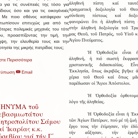
ἀληθινή πίστη καί ταυτό
α για τις συνέπειές της τόσο για
πραγματική δοξολογία τοῦ Θε
ίδιους όσο και για τις οικογένειές
σύνδεση πίστεως καί δοξολ
; Με ποιο σθένος κατάφεραν να
φανερώνει ὅτι ἡ ἀληθινή πίστη 
ετωπίσουν επιτυχώς μια από τις
στήν ἀληθινή δοξολογία τοῦ Τρι
ότερες πολεμικές μηχανές του τότε
μας Θεοῦ, τοῦ Πατρός, τοῦ Υἱοῦ κ
υ, προασπίζοντας την τιμή, την
Ἁγίου Πνεύματος.
ψη, την ελευθερία τους και την
ρτησία της μικρής πατρίδας τους;
Ἡ Ὀρθοδοξία εἶναι 
ἀληθινή, ἡ πιό σωστή ἔκφρασ
στε Περισσότερα
χριστιανικῆς διδασκαλίας. Εἶ
Ἐκκλησία, ὅπως ἀκριβῶς βγῆκε 
τύπωση
Email
χέρια τοῦ Θεοῦ καί ὅπως μᾶ
παρέδωσαν οἱ Ἅγιοι Ἀπόστολοι.
Ἡ Ὀρθοδοξία ὀρθοτομε
λόγο τῆς ἀληθείας.
ΗΝΥΜΑ τοῦ
εβασμιωτάτου
Ἡ Ὀρθοδοξία εἶναι ἡ Ἐκ
ητροπολίτου Σάμου
τῶν Ἁγίων Πατέρων, πού μέ τή ζωή 
ἔργο τους τήν ἐτίμησαν, τήν ἐδό
αί Ἰκαρίας κ.κ.
τήν αὔξησαν, τήν ἑρμήνε
ὐσεβίου γιά τήν Γ΄