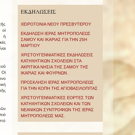
ΕΚΔΗΛΩΣΕΙΣ
τῆς
ΧΕΙΡΟΤΟΝΙΑ ΝΕΟΥ ΠΡΕΣΒΥΤΕΡΟΥ
 οἱ
ΕΚΔΗΛΩΣΗ ΙΕΡΑΣ ΜΗΤΡΟΠΟΛΕΩΣ
ι ἡ
ΣΑΜΟΥ ΚΑΙ ΙΚΑΡΙΑΣ ΓΙΑ ΤΗΝ 25Η
κές
ΜΑΡΤΙΟΥ
ναι
ΧΡΙΣΤΟΥΓΕΝΝΙΑΤΙΚΕΣ ΕΚΔΗΛΩΣΕΙΣ
ΚΑΤΗΧΗΤΙΚΩΝ ΣΧΟΛΕΙΩΝ ΣΤΑ
τοῦ
ΑΚΡΙΤΙΚΑ ΝΗΣΙΑ ΤΗΣ ΣΑΜΟΥ ΤΗΣ
 Οἱ
ΙΚΑΡΙΑΣ ΚΑΙ ΦΟΥΡΝΩΝ .
ονο
ΠΡΟΣΚΛΗΣΗ ΙΕΡΑΣ ΜΗΤΡΟΠΟΛΕΩΣ
ική
ΓΙΑ ΤΗΝ ΚΟΠΗ ΤΗΣ ΑΓΙΟΒΑΣΙΛΟΠΙΤΑΣ
τῆς
ΧΡΙΣΤΟΥΓΕΝΝΙΑΤΙΚΕΣ ΕΟΡΤΕΣ ΤΩΝ
ΚΑΤΗΧΗΤΙΚΩΝ ΣΧΟΛΕΙΩΝ ΚΑΙ ΤΩΝ
τῶν
ΝΕΑΝΙΚΩΝ ΣΥΝΤΡΟΦΙΩΝ ΤΗΣ ΙΕΡΑΣ
πιό
ΜΗΤΡΟΠΟΛΕΩΣ ΜΑΣ.
στό