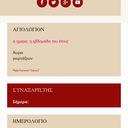
ΑΓΙΟΛΟΓΙΟΝ
η ημέρα,
η εβδομάδα του έτους
Άυριο
γιορτάζουν:
Πηγή:
Λογισμικό "Σήμερα"
ΣΥΝΑΞΑΡΙΣΤΗΣ
Σήμερα:
P
P
N
N
ΗΜΕΡΟΛΟΓΙΟ
r
r
e
e
e
e
x
x