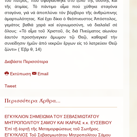
τοῦ πατρός, πού σφαγιάσθηκε στό ξύλο τῆς ὀδύνης καί
τῆς ἀτιμίας. Τό πάντιμο αἷμα πού χύθηκε σταγόνα
σταγόνα, γιά νά ἀποπλύνει τόν βόρβορο τῆς ἀνθρώπινης
ἁμαρτωλότητας. Καί ἔχει δίκιο ὁ θεόπνευστος Ἀπόστολος,
γεμάτος βαθιά χαρά καί εὐγνωμοσύνη, νά διαλαλεῖ σέ
ὅλους: «Τό αἷμα τοῦ Χριστοῦ, ὅς διά Πνεύματος αἰωνίου
ἑαυτόν προσήνεγκεν ἄμωμον τῷ Θεῷ, καθαριεῖ τήν
συνείδησιν ἡμῶν ἀπό νεκρῶν ἔργων εἰς τό λατρεύειν Θεῷ
ζώντι» ( Ἐβρ θ, 14)
Διαβάστε Περισσότερα
Εκτύπωση
Email
Tweet
Περισσότερα Άρθρα...
ΕΓΚΥΚΛΙΟΝ ΣΗΜΕΙΩΜΑ ΤΟΥ ΣΕΒΑΣΜΙΩΤΑΤΟΥ
ΜΗΤΡΟΠΟΛΙΤΟΥ ΣΑΜΟΥ ΚΑΙ ΙΚΑΡΙΑΣ κ.κ. ΕΥΣΕΒΙΟΥ
Ἐπί τῇ ἑορτῇ τῆς Μεταμορφώσεως τοῦ Σωτῆρος.
ΕΓΚΥΚΛΙΟΣ Τοῦ Σεβασμιωτάτου Μητροπολίτου Σάμου