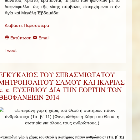
θανάτου, Χριστό, κρατώντας τά βαΐα τῶν φοινίκων μέ τά
δαφνόφυλλα, ὡς τῆς νίκης σύμβολα, εἰσερχόμενοι στήν
Ἁγία καί Μεγάλη Ἑβδομάδα.
Διαβάστε Περισσότερα
Εκτύπωση
Email
Tweet
ΕΓΚΥΚΛΙΟΣ ΤΟΥ ΣΕΒΑΣΜΙΩΤΑΤΟΥ
ΜΗΤΡΟΠΟΛΙΤΟΥ ΣΑΜΟΥ ΚΑΙ ΙΚΑΡΙΑΣ
κ. κ. ΕΥΣΕΒΙΟΥ ΔΙΑ ΤΗΝ ΕΟΡΤΗΝ ΤΩΝ
ΘΕΟΦΑΝΕΙΩΝ 2014
«Ἐπεφάνη γὰρ ἡ χάρις τοῦ Θεοῦ ἡ σωτήριος πᾶσιν ἀνθρώποις» (Τιτ. β΄ 11)