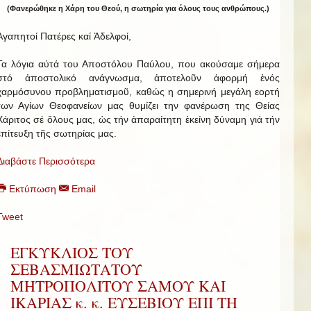
(Φανερώθηκε η Χάρη του Θεού, η σωτηρία για όλους τους ανθρώπους.)
Ἀγαπητοί Πατέρες καί Ἀδελφοί,
Τα λόγια αὐτά του Αποστόλου Παύλου, που ακούσαμε σήμερα
στό ἀποστολικό ανάγνωσμα, ἀποτελοῦν ἀφορμή ἑνός
χαρμόσυνου προβληματισμοῦ, καθώς η σημερινή μεγάλη εορτή
των Αγίων Θεοφανείων μας θυμίζει την φανέρωση της Θείας
Χάριτος σέ ὅλους μας, ὡς τήν ἀπαραίτητη ἐκείνη δύναμη γιά τήν
ἐπίτευξη τῆς σωτηρίας μας.
Διαβάστε Περισσότερα
Εκτύπωση
Email
Tweet
ΕΓΚΥΚΛΙΟΣ ΤΟΥ
ΣΕΒΑΣΜΙΩΤΑΤΟΥ
ΜΗΤΡΟΠΟΛΙΤΟΥ ΣΑΜΟΥ ΚΑΙ
ΙΚΑΡΙΑΣ κ. κ. ΕΥΣΕΒΙΟΥ ΕΠΙ ΤΗ