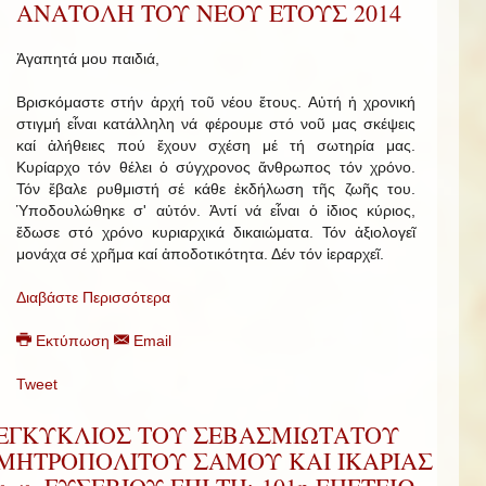
ΑΝΑΤΟΛΗ ΤΟΥ ΝΕΟΥ ΕΤΟΥΣ 2014
Ἀγαπητά μου παιδιά,
Βρισκόμαστε στήν ἀρχή τοῦ νέου ἔτους. Αὐτή ἡ χρονική
στιγμή εἶναι κατάλληλη νά φέρουμε στό νοῦ μας σκέψεις
καί ἀλήθειες πού ἔχουν σχέση μέ τή σωτηρία μας.
Κυρίαρχο τόν θέλει ὁ σύγχρονος ἄνθρωπος τόν χρόνο.
Τόν ἔβαλε ρυθμιστή σέ κάθε ἐκδήλωση τῆς ζωῆς του.
Ὑποδουλώθηκε σ' αὐτόν. Ἀντί νά εἶναι ὁ ἰδιος κύριος,
ἔδωσε στό χρόνο κυριαρχικά δικαιώματα. Τόν ἀξιολογεῖ
μονάχα σέ χρῆμα καί ἀποδοτικότητα. Δέν τόν ἱεραρχεῖ.
Διαβάστε Περισσότερα
Εκτύπωση
Email
Tweet
ΕΓΚΥΚΛΙΟΣ ΤΟΥ ΣΕΒΑΣΜΙΩΤΑΤΟΥ
ΜΗΤΡΟΠΟΛΙΤΟΥ ΣΑΜΟΥ ΚΑΙ ΙΚΑΡΙΑΣ