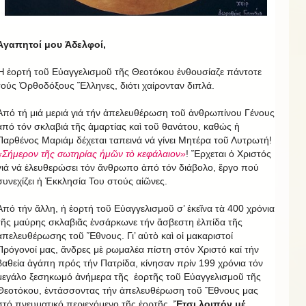
Ἀγαπητοί μου Ἀδελφοί,
Ἡ ἑορτή τοῦ Εὐαγγελισμοῦ τῆς Θεοτόκου ἐνθουσίαζε πάντοτε
τούς Ὀρθοδόξους Ἕλληνες, διότι χαίρονταν διπλά.
Ἀπό τή μιά μεριά γιά τήν ἀπελευθέρωση τοῦ ἀνθρωπίνου Γένους
ἀπό τόν σκλαβιά τῆς ἁμαρτίας καὶ τοῦ θανάτου, καθώς ἡ
Παρθένος Μαριάμ δέχεται ταπεινά νά γίνει Μητέρα τοῦ Λυτρωτή!
«Σήμερον τῆς σωτηρίας ἡμῶν τὸ κεφάλαιον»
! Ἔρχεται ὁ Χριστός
γιά νά ἐλευθερώσει τόν ἄνθρωπο ἀπό τόν διάβολο, ἔργο πού
συνεχίζει ἡ Ἐκκλησία Του στούς αἰῶνες.
Ἀπό τήν ἄλλη, ἡ ἑορτή τοῦ Εὐαγγελισμοῦ σ’ ἐκεῖνα τὰ 400 χρόνια
τῆς μαύρης σκλαβιᾶς ἐνσάρκωνε τήν ἄσβεστη ἐλπίδα τῆς
ἀπελευθέρωσης τοῦ Ἔθνους. Γι’ αὐτὸ καὶ οἱ μακαριστοί
Πρόγονοί μας, ἄνδρες μὲ ρωμαλέα πίστη στόν Χριστό καί τήν
βαθεία ἀγάπη πρός τήν Πατρίδα, κίνησαν πρίν 199 χρόνια τόν
μεγάλο ξεσηκωμό ἀνήμερα τῆς ἑορτῆς τοῦ Εὐαγγελισμοῦ τῆς
Θεοτόκου, ἐντάσσοντας τήν ἀπελευθέρωση τοῦ Ἔθνους μας
στό πνευματικό περιεχόμενο τῆς ἑορτῆς.
Ἔτσι λοιπόν μέ