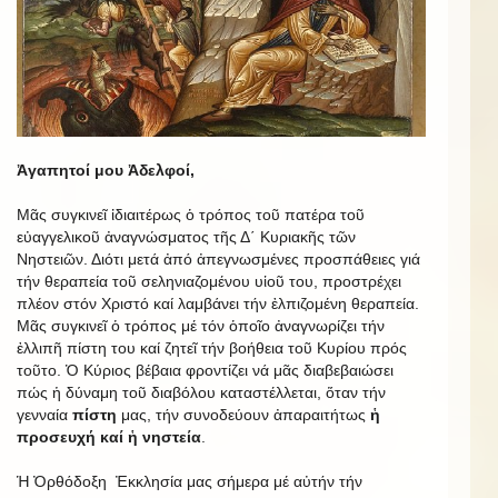
Ἀγαπητοί μου Ἀδελφοί,
Μᾶς συγκινεῖ ἰδιαιτέρως ὁ τρόπος τοῦ πατέρα τοῦ
εὐαγγελικοῦ ἀναγνώσματος τῆς Δ΄ Κυριακῆς τῶν
Νηστειῶν. Διότι μετά ἀπό ἀπεγνωσμένες προσπάθειες γιά
τήν θεραπεία τοῦ σεληνιαζομένου υἱοῦ του, προστρέχει
πλέον στόν Χριστό καί λαμβάνει τήν ἐλπιζομένη θεραπεία.
Μᾶς συγκινεῖ ὁ τρόπος μέ τόν ὁποῖο ἀναγνωρίζει τήν
ἐλλιπῆ πίστη του καί ζητεῖ τήν βοήθεια τοῦ Κυρίου πρός
τοῦτο. Ὁ Κύριος βέβαια φροντίζει νά μᾶς διαβεβαιώσει
πώς ἡ δύναμη τοῦ διαβόλου καταστέλλεται, ὅταν τήν
γενναία
πίστη
μας, τήν συνοδεύουν ἀπαραιτήτως
ἡ
προσευχή καί ἡ νηστεία
.
Ἡ Ὀρθόδοξη Ἐκκλησία μας σήμερα μέ αὐτήν τήν