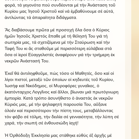
φορά, τά γεγονότα πού συνδέονται μέ τήν Ἀνάσταση τοῦ
Κυρίου μας Ἰησοῦ Χριστοῦ καί νά ἐμβαθύνουμε σέ αὐτά,
ἀντλώντας τά ἀπαραίτητα διδάγματα.
Ἄς διαβάσουμε πρῶτα μέ προσοχή ὅλα ὅσα ὁ Κύριος
ἡμῶν Ἰησοῦς Χριστός ἔπαθε μέ τή θέλησή Του γιά τή
σωτηρία μας, τά σχετιζόμενα μέ τήν Σταύρωση καί τήν
Ταφή Του κι ἄς σταθοῦμε μέ περισσότερη εὐλάβεια στά
ὅσα οἱ ἱεροί Εὐαγγελιστές ἀναφέρουν γιά τήν τριήμερη ἐκ
νεκρῶν Ἀνάστασή Του.
Ἐκεῖ θά ἀντιληφθοῦμε, πώς τόσο οἱ Μαθητές, ὅσο καί οἱ
λίγοι πιστοί, μεταξύ τῶν ὁποίων οἱ κηδευτές τοῦ Κυρίου,
Ἰωσήφ καί Νικόδημος, οἱ Μυροφόρες γυναῖκες, ὁ
ἑκατόνταρχος Λογγῖνος καί ἄλλοι, βίωναν μιά πρωτόγνωρη
ἐμπειρία. Κατά τρόπο ἀσυνήθιστο ὁ ἀναστάς ἐκ νεκρῶν
Κύριός μας, μέ τήν ψηλαφητή παρουσία Του, αὔξανε
ὁλοέν καί περισσότερον τήν πίστη τους, μεταβάλλοντας
τόν φόβο σέ τόλμη, τήν δειλία σέ γενναιότητα, τήν λύπη σέ
χαρά, τήν σιωπή σέ ἐνθουσιώδη ἰαχή!
Ἡ Ὀρθόδοξη Ἐκκλησία μας στάθηκε εὐθύς ἐξ ἀρχῆς μέ