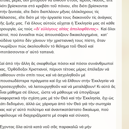
τέτοιες μέρες δέν μποροῦν νά ἔλθουν στούς Ἱερούς Ναούς, εἴτε
διότι βρίσκονται στό κρεβάτι τοῦ πόνου, εἴτε διότι βρίσκονται
στήν ξενιτεία, εἴτε διότι διαπλέουν μῆνες ὁλόκληρους τίς
θάλασσες, εἴτε διότι μέ τήν ἐργασία τους διακονοῦν τίς ἀνάγκες
τῆς ζωῆς μας. Γιά ὅλους αὐτούς εὔχεται ἡ Ἐκκλησία μας σέ κάθε
ἱερουργία, ὡς τούς
«δι’ εὐλόγους αἰτίας ἀπολειφθέντας».
Καί ὅλοι
αὐτοί, πού ἐννοεῖται πώς ἀπουσιάζουν δικαιολογημένα, κατ’
οὐδένα τρόπο δέν χάνουν τήν χριστιανική τους πίστη, ὅταν
γνωρίζουν πώς ἀκολουθοῦν τό θέλημα τοῦ Θεοῦ καί
ὑποτάσσονται σ’ αὐτό ταπεινά.
Καί ἀπό τήν ἄλλη ἄς σκεφθοῦμε πόσοι καί πόσοι συνάνθρωποί
μας, Ὀρθόδοξοι Χριστιανοί, πέρυσι τέτοιες μέρες ἐπέλεξαν νά
καθίσουν στόν σπίτι τους καί νά ἀσχοληθοῦν μέ
ἐπουσιωδέστερα πράγματα καί ὄχι νά ἔλθουν στήν Ἐκκλησία νά
προσευχηθοῦν, νά λειτουργηθοῦν καί νά μεταλάβουν! Κι αὐτό ἄς
εἶναι μάθημα σέ ὅλους, ὥστε νά μάθουμε νά ὑπογίζουμε
διαφορετικά τήν σχέση μας μέ τόν Θεό καί τήν Ἐκκλησία, ὄχι ὡς
κάτι δεδομένο, ἀλλά ὡς χάρισμα ἀπό τόν Θεό γιά τήν σωτηρία
μας καί γι’ αὐτό πολύτιμο καί ἀναντικατάστατο δικαίωμα, πού
ὀφείλουμε νά διαχειριζόμαστε μέ σοφία καί σύνεση.
Ἔχοντας ὅλα αὐτά κατά νοῦ σᾶς παρακαλῶ νά μήν