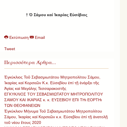
†
Ὁ Σάμου καί Ἰκαρίας Εὐσέβιος
Εκτύπωση
Email
Tweet
Περισσότερα Άρθρα...
Ἐγκύκλιος Τοῦ Σεβασμιωτάτου Μητροπολίτου Σάμου,
Ἰκαρίας καί Κορσεῶν Κ.κ. Εὐσεβίου ἐπί τῇ ἐνάρξει τῆς
Ἁγίας καί Μεγάλης Τεσσαρακοστῆς
ΕΓΚΥΚΛΙΟΣ ΤΟΥ ΣΕΒΑΣΜΙΩΤΑΤΟΥ ΜΗΤΡΟΠΟΛΙΤΟΥ
ΣΑΜΟΥ ΚΑΙ ΙΚΑΡΙΑΣ κ. κ. ΕΥΣΕΒΙΟΥ ΕΠΙ ΤΗι ΕΟΡΤΗι
ΤΩΝ ΘΕΟΦΑΝΕΙΩΝ
Ἐγκύκλιον Μήνυμα Τοῦ Σεβασμιωτάτου Μητροπολίτου
Σάμου, Ἰκαρίας καί Κορσεῶν κ.κ. Εὐσεβίου ἐπί τῇ ἀνατολῇ
τοῦ νέου ἔτους 2020