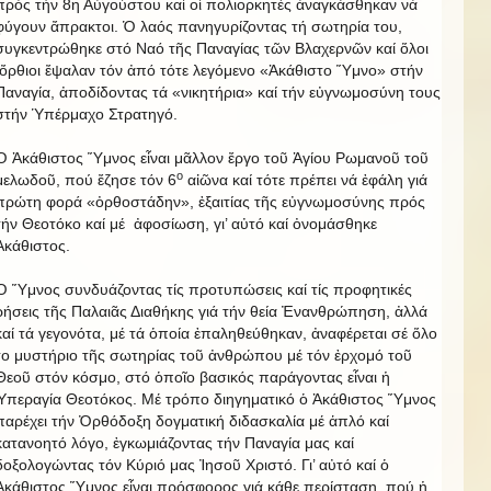
πρός τήν 8η Αὐγούστου καί οἱ πολιορκητές ἀναγκάσθηκαν νά
φύγουν ἄπρακτοι. Ὁ λαός πανηγυρίζοντας τή σωτηρία του,
συγκεντρώθηκε στό Ναό τῆς Παναγίας τῶν Βλαχερνῶν καί ὅλοι
ὄρθιοι ἔψαλαν τόν ἀπό τότε λεγόμενο «Ἀκάθιστο Ὕμνο» στήν
Παναγία, ἀποδίδοντας τά «νικητήρια» καί τήν εὐγνωμοσύνη τους
στήν Ὑπέρμαχο Στρατηγό.
Ὁ Ἀκάθιστος Ὕμνος εἶναι μᾶλλον ἔργο τοῦ Ἁγίου Ρωμανοῦ τοῦ
ο
μελωδοῦ, πού ἔζησε τόν 6
αἰῶνα καί τότε πρέπει νά ἐφάλη γιά
πρώτη φορά «ὀρθοστάδην», ἐξαιτίας τῆς εὐγνωμοσύνης πρός
τήν Θεοτόκο καί μέ ἀφοσίωση, γι’ αὐτό καί ὀνομάσθηκε
Ἀκάθιστος.
Ὁ Ὕμνος συνδυάζοντας τίς προτυπώσεις καί τίς προφητικές
ρήσεις τῆς Παλαιᾶς Διαθήκης γιά τήν θεία Ἐνανθρώπηση, ἀλλά
καί τά γεγονότα, μέ τά ὁποία ἐπαληθεύθηκαν, ἀναφέρεται σέ ὅλο
το μυστήριο τῆς σωτηρίας τοῦ ἀνθρώπου μέ τόν ἐρχομό τοῦ
Θεοῦ στόν κόσμο, στό ὁποῖο βασικός παράγοντας εἶναι ἡ
Ὑπεραγία Θεοτόκος. Μέ τρόπο διηγηματικό ὁ Ἀκάθιστος Ὕμνος
παρέχει τήν Ὀρθόδοξη δογματική διδασκαλία μέ ἁπλό καί
κατανοητό λόγο, ἐγκωμιάζοντας τήν Παναγία μας καί
δοξολογώντας τόν Κύριό μας Ἰησοῦ Χριστό. Γι’ αὐτό καί ὁ
Ἀκάθιστος Ὕμνος εἶναι πρόσφορος γιά κάθε περίσταση, πού ἡ