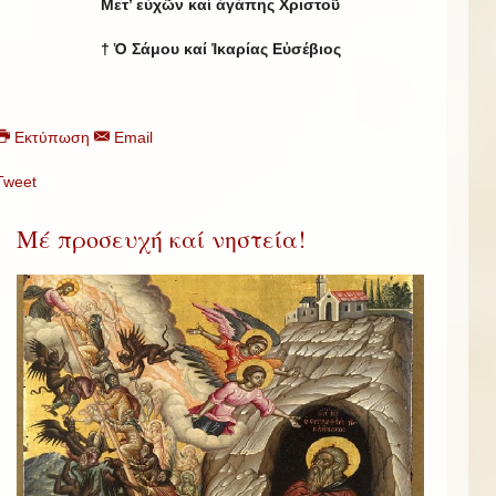
Μετ’ εὐχῶν καί ἀγάπης Χριστοῦ
† Ὁ Σάμου καί Ἰκαρίας Εὐσέβιος
Εκτύπωση
Email
Tweet
Μέ προσευχή καί νηστεία!