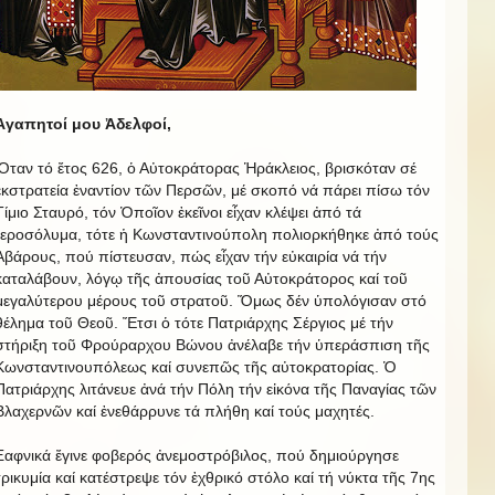
Ἀγαπητοί μου Ἀδελφοί,
Ὅταν τό ἔτος 626, ὁ Αὐτοκράτορας Ἡράκλειος, βρισκόταν σέ
ἐκστρατεία ἐναντίον τῶν Περσῶν, μέ σκοπό νά πάρει πίσω τόν
Τίμιο Σταυρό, τόν Ὁποῖον ἐκεῖνοι εἶχαν κλέψει ἀπό τά
Ἱεροσόλυμα, τότε ἡ Κωνσταντινούπολη πολιορκήθηκε ἀπό τούς
Ἀβάρους, πού πίστευσαν, πώς εἶχαν τήν εὐκαιρία νά τήν
καταλάβουν, λόγῳ τῆς ἀπουσίας τοῦ Αὐτοκράτορος καί τοῦ
μεγαλύτερου μέρους τοῦ στρατοῦ. Ὅμως δέν ὑπολόγισαν στό
θέλημα τοῦ Θεοῦ. Ἔτσι ὁ τότε Πατριάρχης Σέργιος μέ τήν
στήριξη τοῦ Φρούραρχου Βώνου ἀνέλαβε τήν ὑπεράσπιση τῆς
Κωνσταντινουπόλεως καί συνεπῶς τῆς αὐτοκρατορίας. Ὁ
Πατριάρχης λιτάνευε ἀνά τήν Πόλη τήν εἰκόνα τῆς Παναγίας τῶν
Βλαχερνῶν καί ἐνεθάρρυνε τά πλήθη καί τούς μαχητές.
Ξαφνικά ἔγινε φοβερός ἀνεμοστρόβιλος, πού δημιούργησε
τρικυμία καί κατέστρεψε τόν ἐχθρικό στόλο καί τή νύκτα τῆς 7ης