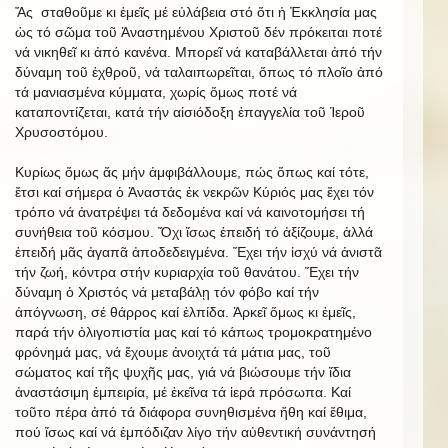
Ἄς σταθοῦμε κι ἐμεῖς μέ εὐλάβεια στό ὅτι ἡ Ἐκκλησία μας
ὡς τό σῶμα τοῦ Ἀναστημένου Χριστοῦ δέν πρόκειται ποτέ
νά νικηθεῖ κι ἀπό κανένα. Μπορεῖ νά καταβάλλεται ἀπό τήν
δύναμη τοῦ ἐχθροῦ, νά ταλαιπωρεῖται, ὅπως τό πλοῖο ἀπό
τά μανιασμένα κύμματα, χωρίς ὅμως ποτέ νά
καταποντίζεται, κατά τήν αἰσιόδοξη ἐπαγγελία τοῦ Ἱεροῦ
Χρυσοστόμου.
Κυρίως ὅμως ἄς μήν ἀμφιβάλλουμε, πώς ὅπως καί τότε,
ἔτσι καί σήμερα ὁ Ἀναστάς ἐκ νεκρῶν Κύριός μας ἔχει τόν
τρόπο νά ἀνατρέψει τά δεδομένα καί νά καινοτομήσει τή
συνήθεια τοῦ κόσμου. Ὄχι ἴσως ἐπειδή τό ἀξίζουμε, ἀλλά
ἐπειδή μᾶς ἀγαπᾶ ἀποδεδειγμένα. Ἔχει τήν ἰσχύ νά ἀνιστᾶ
τήν ζωή, κόντρα στήν κυριαρχία τοῦ θανάτου. Ἔχει τήν
δύναμη ὁ Χριστός νά μεταβάλῃ τόν φόβο καί τήν
ἀπόγνωση, σέ θάρρος καί ἐλπίδα. Ἀρκεῖ ὅμως κι ἐμεῖς,
παρά τήν ὀλιγοπιστία μας καί τό κάπως τρομοκρατημένο
φρόνημά μας, νά ἔχουμε ἀνοιχτά τά μάτια μας, τοῦ
σώματος καί τῆς ψυχῆς μας, γιά νά βιώσουμε τήν ἴδια
ἀναστάσιμη ἐμπειρία, μέ ἐκεῖνα τά ἱερά πρόσωπα. Καί
τοῦτο πέρα ἀπό τά διάφορα συνηθισμένα ἤθη καί ἔθιμα,
πού ἴσως καί νά ἐμπόδιζαν λίγο τήν αὐθεντική συνάντησή