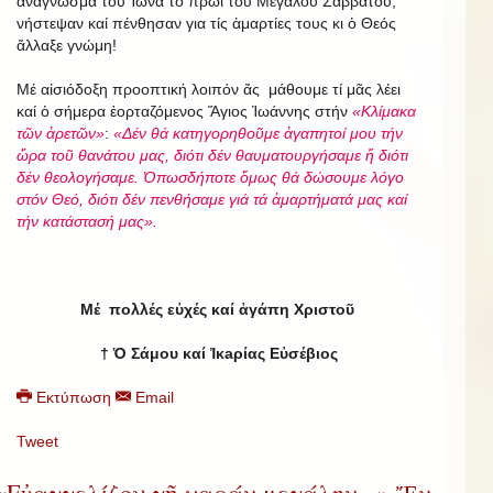
ἀνάγνωσμα τοῦ Ἰωνᾶ τό πρωϊ τοῦ Μεγάλου Σαββάτου,
νήστεψαν καί πένθησαν για τίς ἁμαρτίες τους κι ὁ Θεός
ἄλλαξε γνώμη!
Μέ αἰσιόδοξη προοπτική λοιπόν ἄς μάθουμε τί μᾶς λέει
καί ὁ σήμερα ἑορταζόμενος Ἅγιος Ἰωάννης στήν
«Κλίμακα
τῶν ἀρετῶν»
:
«Δέν θά κατηγορηθοῦμε ἀγαπητοί μου τήν
ὥρα τοῦ θανάτου μας, διότι δέν θαυματουργήσαμε ἤ διότι
δέν θεολογήσαμε. Ὁπωσδήποτε ὅμως θά δώσουμε λόγο
στόν Θεό, διότι δέν πενθήσαμε γιά τά ἁμαρτήματά μας καί
τήν κατάστασή μας».
Μέ πολλές εὐχές καί ἀγάπη Χριστοῦ
†
Ὁ Σάμου καί Ἰκaρίας Εὐσέβιος
Εκτύπωση
Email
Tweet
«Εὐαγγελίζου γῆ χαράν μεγάλην...» Ἔν