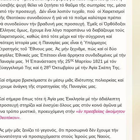
εὐσεβής ψυχή θέλει νά ζητήσει τό θαῦμα τῆς σωτηρίας της, μέσα
ἀπό τήν προσευχή. Δέν εἶναι λοιπόν τυχαῖο, πού οἱ Χαιρετισμοί
τῆς Θεοτόκου συνοδεύουν ἤ γιά νά τό ποῦμε καλύτερα πρέπει
νά συνοδεύουν τήν βραδυνή μας προσευχή. Ἐμεῖς οἱ Ὀρθόδοξοι
Ἕλληνες ὅμως, ἔχουμε ἕνα λόγο παραπάνω νά διαβάζουμε τούς
Χαιρετισμούς, καθώς ἀπό τότε μέχρι καί τήν σύγχρονη καί
νεότερη ἱστορία μας ἡ Παναγίας μας εἶναι ἡ Ὑπέρμαχος
Στρατηγός τοῦ Ἔθνους μας. Ἀς μήν ξεχνᾶμε, πώς καί οἱ δύο
μεγάλες Ἐθνικές μας Ἐπέτειοι εἶναι ἄρρηκτα συνδεδεμένες μέ τήν
ης
Παναγία μας. Ἡ Ἐπανάσταση τῆς 25
Μαρτίου 1821 μέ τόν
η
Εὐαγγελισμό Της καί ἡ 28
Ὀκτωβρίου μέ τήν Ἁγία Σκέπη Της.
Καί σήμερα βρισκόμαστε ἐν μέσῳ μιᾶς ἰδιότυπης πολιορκίας καί
ἔχουμε ἀνάγκη τῆς στρατηγείας τῆς Παναγίας μας.
Καί σήμερα ὅπως τότε ἡ Ἁγία μας Ἐκκλησία μέ τήν ἀδιάλειπτη
προσευχή στηρίζει καί ἐνισχύει ὅλους μας στόν κοινό ἀγῶνα μέ
ἕνα τρόπο μυστικό, προευχόμενη στήν
«ἐν πρεσβείαις ἀκοίμητον
Θεοτόκον».
Ἄς μήν μᾶς ξενίζει τό γεγονός, ὅτι προσωρινά δέν ἔχουμε τήν
δυνατότητα νά προσερχόμαστε στούς Ἱερούς μας Ναούς.