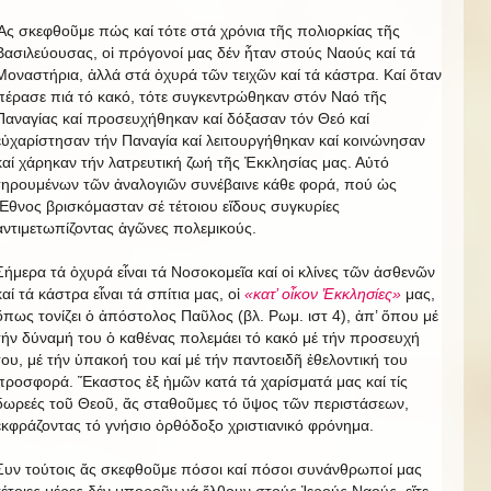
Ἄς σκεφθοῦμε πώς καί τότε στά χρόνια τῆς πολιορκίας τῆς
Βασιλεύουσας, οἱ πρόγονοί μας δέν ἦταν στούς Ναούς καί τά
Μοναστήρια, ἀλλά στά ὀχυρά τῶν τειχῶν καί τά κάστρα. Καί ὅταν
πέρασε πιά τό κακό, τότε συγκεντρώθηκαν στόν Ναό τῆς
Παναγίας καί προσευχήθηκαν καί δόξασαν τόν Θεό καί
εὐχαρίστησαν τήν Παναγία καί λειτουργήθηκαν καί κοινώνησαν
καί χάρηκαν τήν λατρευτική ζωή τῆς Ἐκκλησίας μας. Αὐτό
τηρουμένων τῶν ἀναλογιῶν συνέβαινε κάθε φορά, πού ὡς
Ἔθνος βρισκόμασταν σέ τέτοιου εἴδους συγκυρίες
ἀντιμετωπίζοντας ἀγῶνες πολεμικούς.
Σήμερα τά ὀχυρά εἶναι τά Νοσοκομεῖα καί οἱ κλίνες τῶν ἀσθενῶν
καί τά κάστρα εἶναι τά σπίτια μας, οἱ
«κατ’ οἶκον Ἐκκλησίες»
μας,
ὅπως τονίζει ὁ ἀπόστολος Παῦλος (βλ. Ρωμ. ιστ 4), ἀπ’ ὅπου μέ
τήν δύναμή του ὁ καθένας πολεμάει τό κακό μέ τήν προσευχή
του, μέ τήν ὑπακοή του καί μέ τήν παντοειδῆ ἐθελοντική του
προσφορά. Ἕκαστος ἐξ ἡμῶν κατά τά χαρίσματά μας καί τίς
δωρεές τοῦ Θεοῦ, ἄς σταθοῦμες τό ὕψος τῶν περιστάσεων,
ἐκφράζοντας τό γνήσιο ὀρθόδοξο χριστιανικό φρόνημα.
Συν τούτοις ἄς σκεφθοῦμε πόσοι καί πόσοι συνάνθρωποί μας