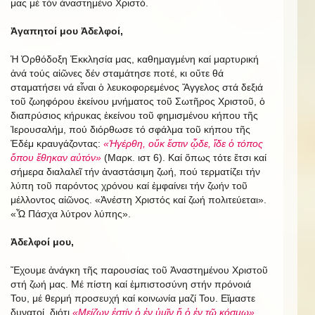
μας μέ τόν ἀναστημένο Χριστό.
Ἀγαπητοί μου Ἀδελφοί,
Ἡ Ὀρθόδοξη Ἐκκλησία μας, καθημαγμένη καί μαρτυρική
ἀνά τούς αἰῶνες δέν σταμάτησε ποτέ, κι οὔτε θά
σταματήσει νά εἶναι ὁ λευκοφορεμένος Ἄγγελος στά δεξιά
τοῦ ζωηφόρου ἐκείνου μνήματος τοῦ Σωτῆρος Χριστοῦ, ὁ
διαπρύσιος κήρυκας ἐκείνου τοῦ φημισμένου κήπου τῆς
Ἰερουσαλήμ, πού διόρθωσε τό σφάλμα τοῦ κήπου τῆς
Ἐδέμ κραυγάζοντας:
«Ἠγέρθη, οὔκ ἔστιν ᾧδε, ἴδε ὁ τόπος
ὅπου ἔθηκαν αὐτόν»
(Μαρκ. ιστ 6). Καί ὅπως τότε ἔτσι καί
σήμερα διαλαλεῖ τήν ἀναστάσιμη ζωή, πού τερματίζει τήν
λύπη τοῦ παρόντος χρόνου καί ἐμφαίνει τήν ζωήν τοῦ
μέλλοντος αἰῶνος. «Ἀνέστη Χριστός καί ζωή πολιτεύεται».
«Ὦ Πάσχα λύτρον λύπης».
Ἀδελφοί μου,
Ἔχουμε ἀνάγκη τῆς παρουσίας τοῦ Ἀναστημένου Χριστοῦ
στή ζωή μας. Μέ πίστη καί ἐμπιστοσύνη στήν πρόνοιά
Του, μέ θερμή προσευχή καί κοινωνία μαζί Του. Εἴμαστε
δυνατοί, διότι
«Μείζων ἐστίν ὁ ἐν ὑμῖν ἤ ὁ ἐν τῷ κόσμῳ».