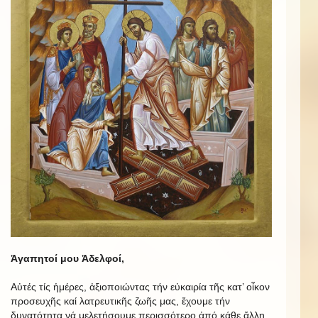
Ἀγαπητοί μου Ἀδελφοί,
Αὐτές τίς ἡμέρες, ἀξιοποιώντας τήν εὐκαιρία τῆς κατ’ οἶκον
προσευχῆς καί λατρευτικῆς ζωῆς μας, ἔχουμε τήν
δυνατότητα νά μελετήσουμε περισσότερο ἀπό κάθε ἄλλη