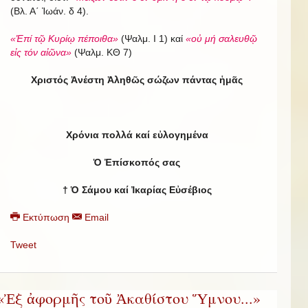
(Βλ. Α΄ Ἰωάν. δ 4).
«Ἐπί τῷ Κυρίῳ πέποιθα»
(Ψαλμ. Ι 1) καί
«οὐ μή σαλευθῷ
εἰς τόν αἰῶνα»
(Ψαλμ. ΚΘ 7)
Χριστός Ἀνέστη Ἀληθῶς σώζων πάντας ἡμᾶς
Χρόνια πολλά καί εὐλογημένα
Ὁ Ἐπίσκοπός σας
†
Ὁ Σάμου καί Ἰκαρίας Εὐσέβιος
Εκτύπωση
Email
Tweet
«Ἐξ ἀφορμῆς τοῦ Ἀκαθίστου Ὕμνου...»