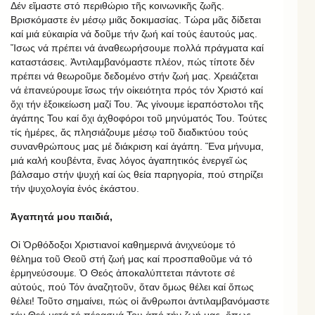
Δέν εἴμαστε στό περιθώριο τῆς κοινωνικῆς ζωῆς.
Βρισκόμαστε ἐν μέσῳ μιᾶς δοκιμασίας. Τώρα μᾶς δίδεται
καί μιά εὐκαιρία νά δοῦμε τήν ζωή καί τούς ἑαυτούς μας.
Ἴσως νά πρέπει νά ἀναθεωρήσουμε πολλά πράγματα καί
καταστάσεις. Ἀντιλαμβανόμαστε πλέον, πώς τίποτε δέν
πρέπει νά θεωροῦμε δεδομένο στήν ζωή μας. Χρειάζεται
νά ἐπανεύρουμε ἴσως τήν οἰκειότητα πρός τόν Χριστό καί
ὄχι τήν ἐξοικείωση μαζί Του. Ἄς γίνουμε ἱεραπόστολοι τῆς
ἀγάπης Του καί ὄχι ἀχθοφόροι τοῦ μηνύματός Του. Τούτες
τίς ἡμέρες, ἄς πλησιάζουμε μέσῳ τοῦ διαδικτύου τούς
συνανθρώπους μας μέ διάκριση καί ἀγάπη. Ἕνα μήνυμα,
μιά καλή κουβέντα, ἕνας λόγος ἀγαπητικός ἐνεργεῖ ὡς
βάλσαμο στήν ψυχή καί ὡς θεία παρηγορία, πού στηρίζει
τήν ψυχολογία ἑνός ἑκάστου.
Ἀγαπητά μου παιδιά,
Οἱ Ὀρθόδοξοι Χριστιανοί καθημερινά ἀνιχνεύομε τό
θέλημα τοῦ Θεοῦ στή ζωή μας καί προσπαθοῦμε νά τό
ἑρμηνεύσουμε. Ὁ Θεός ἀποκαλύπτεται πάντοτε σέ
αὐτούς, πού Τόν ἀναζητοῦν, ὅταν ὅμως θέλει καί ὅπως
θέλει! Τοῦτο σημαίνει, πώς οἱ ἄνθρωποι ἀντιλαμβανόμαστε
τόν Θεό μετά τό πέρασμά Του ἀπό τήν ζωή μας, ὅπως