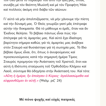
συνέβη μέ τόν θεόπτη Μωϋσῆ καί μέ τόν Προφήτη Ἠλία
καί πολλούς ἀκόμη στό διάβα τῶν αἰώνων.
Γι’ αὐτό νά μήν ἀπελπιζόμαστε, νά μήν χάνουμε τήν πίστη
καί τήν δύναμή μας. Ὁ Θεός γνωρίζει γιατί μᾶς ἐπέτρεψε
αὐτήν τήν δοκιμασία. Θά τό μάθουμε κι ἐμεῖς, ὅταν και ἄν
Ἐκεῖνος θελήσει. Τό βέβαιο πάντως εἶναι πώς τήν
ἐπέτρεψε γιά τίς ἁμαρτίες μας. Καί αὐτό ἔχει ἰδιαίτερη
βαρύτητα σήμερα καθώς γιά τίς ἁμαρτίες μας ἀνέβηκε
στόν Σταυρό καί θυσιάστηκε γιά τή σωτηρία μας. Τό ἴδιο
βέβαιο ὅμως εἶναι, ὅτι, ὅπως ὁ ἀνυψούμενος καί
προσκυνούμενος κατά τήν σημερινή ἡμέρα Τίμιος
Σταυρός προμηνύει τήν Ἀνάσταση τοῦ Χριστοῦ, ἔτσι και
αὐτή ἡ ἰδιότυπη σταύρωση τοῦ Ὀρθοδόξου Κλήρου καί
Λαοῦ, σύντομα θά ὁδηγήσει στήν Ἀνάστασή του. Καί τότε:
«Αὕτη ἡ ἡμέρα, ἣν ἐποίησεν ὁ Κύριος· ἀγαλλιασώμεθα καὶ
εὐφρανθῶμεν ἐν αὐτῇ.»
(Ψαλμ. ριζ΄ 24)
Μέ πόνο ψυχῆς καί εὐχές πατρικές