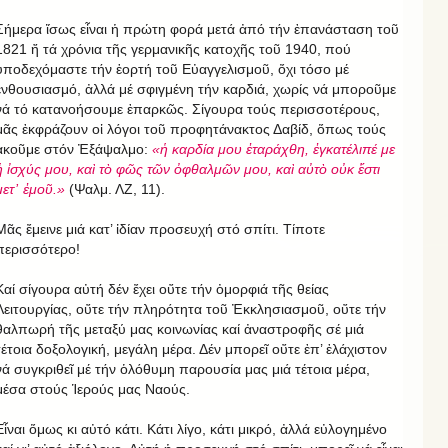
Σήμερα ἴσως εἶναι ἡ πρώτη φορά μετά ἀπό τήν ἐπανάσταση τοῦ
1821 ἤ τά χρόνια τῆς γερμανικῆς κατοχῆς τοῦ 1940, πού
ὑποδεχόμαστε τήν ἑορτή τοῦ Εὐαγγελισμοῦ, ὄχι τόσο μέ
ἐνθουσιασμό, ἀλλά μέ σφιγμένη τήν καρδιά, χωρίς νά μποροῦμε
νά τό κατανοήσουμε ἐπαρκῶς. Σίγουρα τούς περισσοτέρους,
μᾶς ἐκφράζουν οἱ λόγοι τοῦ προφητάνακτος Δαβίδ, ὅπως τούς
ἀκοῦμε στόν Ἐξάψαλμο:
«ἡ καρδία μου ἐταράχθη, ἐγκατέλιπέ με
ἡ ἰσχύς μου, καὶ τὸ φῶς τῶν ὀφθαλμῶν μου, καὶ αὐτὸ οὐκ ἔστι
μετ᾿ ἐμοῦ.»
(Ψαλμ. ΛΖ, 11).
Μᾶς ἔμεινε μιά κατ’ ἰδίαν προσευχή στό σπίτι. Τίποτε
περισσότερο!
Καί σίγουρα αὐτή δέν ἔχει οὔτε τήν ὀμορφιά τῆς θείας
Λειτουργίας, οὔτε τήν πληρότητα τοῦ Ἐκκλησιασμοῦ, οὔτε τήν
θαλπωρή τῆς μεταξύ μας κοινωνίας καί ἀναστροφῆς σέ μιά
τέτοια δοξολογική, μεγάλη μέρα. Δέν μπορεῖ οὔτε ἐπ’ ἐλάχιστον
νά συγκριθεῖ μέ τήν ὁλόθυμη παρουσία μας μιά τέτοια μέρα,
μέσα στούς Ἱερούς μας Ναούς.
Εἶναι ὅμως κι αὐτό κάτι. Κάτι λίγο, κάτι μικρό, ἀλλά εὐλογημένο