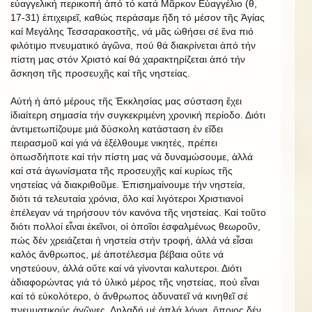
εὐαγγελική περικοπή ἀπό τό κατά Μᾶρκον Εὐαγγέλιο (θ,
17-31) ἐπιχειρεῖ, καθώς περάσαμε ἤδη τό μέσον τῆς Ἁγίας
καί Μεγάλης Τεσσαρακοστῆς, νά μᾶς ὠθήσει σέ ἕνα πιό
φιλότιμο πνευματικό ἀγῶνα, πού θά διακρίνεται ἀπό τήν
πίστη μας στόν Χριστό καί θά χαρακτηρίζεται ἀπό τήν
ἄσκηση τῆς προσευχῆς καί τῆς νηστείας.
Αὐτή ἡ ἀπό μέρους τῆς Ἐκκλησίας μας σύσταση ἔχει
ἰδιαίτερη σημασία τήν συγκεκριμένη χρονική περίοδο. Διότι
ἀντιμετωπίζουμε μιά δύσκολη κατάσταση ἐν εἴδει
πειρασμοῦ καί γιά νά ἐξέλθουμε νικητές, πρέπει
ὁπωσδήποτε καί τήν πίστη μας νά δυναμώσουμε, ἀλλά
καί στά ἀγωνίσματα τῆς προσευχῆς καί κυρίως τῆς
νηστείας νά διακριθοῦμε. Ἐπισημαίνουμε τήν νηστεία,
διότι τά τελευταία χρόνια, ὅλο καί λιγότεροι Χριστιανοί
ἐπέλεγαν νά τηρήσουν τόν κανόνα τῆς νηστείας. Καί τοῦτο
διότι πολλοί εἶναι ἐκεῖνοι, οἱ ὁποῖοι ἐσφαλμένως θεωροῦν,
πώς δέν χρειάζεται ἡ νηστεία στήν τροφή, ἀλλά νά εἶσαι
καλός ἄνθρωπος, μέ ἀποτέλεσμα βέβαια οὔτε νά
νηστεύουν, ἀλλά οὔτε καί νά γίνονται καλυτεροι. Διότι
ἀδιαφορώντας γιά τό ὑλικό μέρος τῆς νηστείας, πού εἶναι
καί τό εὐκολότερο, ὁ ἄνθρωπος ἀδυνατεῖ νά κινηθεῖ σέ
πνευματικούς ἀγῶνες. Δηλαδή μέ ἁπλά λόγια, ὅποιος δέν