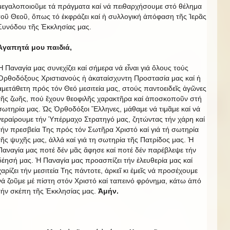
μεγαλοποιοῦμε τά πράγματα καί νά πειθαρχήσουμε στό θέλημα
τοῦ Θεοῦ, ὅπως τό ἐκφράζει καί ἡ συλλογική ἀπόφαση τῆς Ἱερᾶς
Συνόδου τῆς Ἐκκλησίας μας.
Ἀγαπητά μου παιδιά,
Ἡ Παναγία μας συνεχίζει καί σήμερα νά εἶναι γιά ὅλους τούς
Ὀρθοδόξους Χριστιανούς ἡ ἀκαταίσχυντη Προστασία μας καί ἡ
ἀμετάθετη πρός τόν Θεό μεσιτεία μας, στούς παντοειδεῖς ἀγῶνες
τῆς ζωῆς, πού ἔχουν θεοφιλῆς χαρακτῆρα καί ἀποσκοποῦν στή
σωτηρία μας. Ὡς Ὀρθοδόξοι Ἕλληνες, μάθαμε νά τιμᾶμε καί νά
γεραίρουμε τήν Ὑπέρμαχο Στρατηγό μας, ζητώντας τήν χάρη καί
τήν πρεσβεία Της πρός τόν Σωτῆρα Χριστό καί γιά τή σωτηρία
τῆς ψυχῆς μας, ἀλλά καί γιά τη σωτηρία τῆς Πατρίδος μας. Ἡ
Παναγία μας ποτέ δέν μᾶς ἄφησε καί ποτέ δέν παρέβλεψε τήν
δέησή μας. Ἡ Παναγία μας προασπίζει τήν ἐλευθερία μας καί
χαρίζει τήν μεσιτεία Της πάντοτε, ἀρκεῖ κι ἐμεῖς νά προσέχουμε
νά ζοῦμε μέ πίστη στόν Χριστό καί ταπεινό φρόνημα, κάτω ἀπό
τήν σκέπη τῆς Ἐκκλησίας μας.
Ἀμήν.