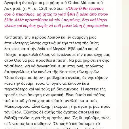
Ἁγιορείτη ἀναφέρεται μία ρήση τοῦ Ὁσίου Μάρκου τοῦ
Ἀσκητοῦ, (τ. Α΄, σ. 128) πού λέει:
«Ὅταν ἔλθει ἐναντίον
σου ὁ πειρασμός, μή ζητᾶς τό γιατί ἦλθε ἤ μέσα ἀπό ποιόν
ἤλθε, ἀλλά προσπάθησε νά τόν ὑπομείνης, ὅσο καλλίτερα
γίνεται καί κυρίως χωρίς νά σοῦ μείνει λύπη ἤ μνησικακία»
.
Κατ’ αὐτήν τήν περίοδο λοιπόν καί ἐν ἀναμονῆ μιᾶς
ἐπιεικέστερης λύσης σχετικά μέ τήν τέλεση τῆς θείας
λατρείας κατά τήν Ἁγία καί Μεγάλη Ἑβδομάδα καί τό
Πάσχα, παρακαλῶ ὅλους νά ἐντείνουμε τήν προσευχή μας
στόν Θεό νά μᾶς προσθέσει πίστη. Νά μᾶς χαρίσει ἐπίσης
τό σθένος, γιά νά ἀγωνισθοῦμε μέ ὑπομονή, τηρώντας
ἀπαρεγκλίτως τόν κανόνα τῆς Νηστείας τῶν ἡμερῶν.
Ὅσοι ἀντιμετωπίζουν προβλήματα ὑγιείας, ἄς νηστέψουν
κατά τήν δύναμή τους. Οἱ ὑγιεῖς ἄς κάνουν κάτι
περισσότερο καί γιά τούς μή δυναμένους. Ἡ νηστεία τῆς
τροφῆς εἶναι ἄσκηση πνευματική. Εἶναι θυσία καί πόθος
τοῦ πιστοῦ γιά νά χορτάσει ἀπό τόν Θεό, κατά τούς
Μακαρισμούς. Εἶναι ζωηρή ἔκφραση τῆς ἀγάπης μας πρός
τόν Θεόν. Ἐξαιτίας δέ αὐτῆς τῆς ἀγάπης ἀποτελεῖ καί
ἔνδειξη πένθους γιά τίς ἁμαρτίες μας. Ἄς θυμηθοῦμε, πώς
οἱ Νινευίτες ἔτσι σώθηκαν. Ὅπως θά ἀκούσουμε στό