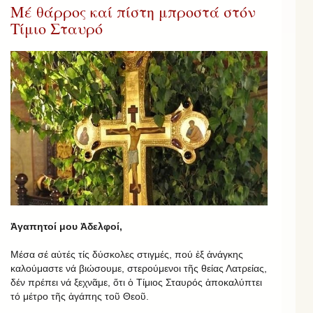
Μέ θάρρος καί πίστη μπροστά στόν
Τίμιο Σταυρό
Ἀγαπητοί μου Ἀδελφοί,
Μέσα σέ αὐτές τίς δύσκολες στιγμές, πού ἐξ ἀνάγκης
καλούμαστε νά βιώσουμε, στερούμενοι τῆς θείας Λατρείας,
δέν πρέπει νά ξεχνᾶμε, ὅτι ὁ Τίμιος Σταυρός ἀποκαλύπτει
τό μέτρο τῆς ἀγάπης τοῦ Θεοῦ.