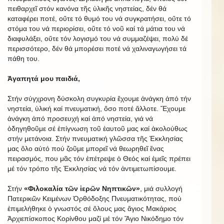
πειθαρχεῖ στόν κανόνα τῆς ὑλικῆς νηστείας, δέν θά
καταφέρει ποτέ, οὔτε τό θυμό του νά συγκρατήσει, οὔτε τό
στόμα του νά περιορίσει, οὔτε τό νοῦ καί τά μάτια του νά
διαφυλάξει, οὔτε τόν λογισμό του νά συμμαζέψει, πολύ δέ
περισσότερο, δέν θά μπορέσει ποτέ νά χαλιναγωγήσει τά
πάθη του.
Ἀγαπητά μου παιδιά,
Στήν σύγχρονη δύσκολη συγκυρία ἔχουμε ἀνάγκη ἀπό τήν
νηστεία, ὑλική καί πνευματική, ὅσο ποτέ ἄλλοτε. Ἔχουμε
ἀνάγκη ἀπό προσευχή καί ἀπό νηστεία, γιά νά
ὁδηγηθοῦμε σέ ἐπίγνωση τοῦ ἑαυτοῦ μας καί ἀκολούθως
στήν μετάνοια. Στήν πνευματική γλῶσσα τῆς Ἐκκλησίας
μας ὅλο αὐτό πού ζοῦμε μπορεῖ νά θεωρηθεῖ ἕνας
πειρασμός, που μᾶς τόν ἐπέτρεψε ὁ Θεός καί ἐμεῖς πρέπει
μέ τόν τρόπο τῆς Ἐκκλησίας νά τόν ἀντιμετωπίσουμε.
Στήν
«Φιλοκαλία τῶν ἱερῶν Νηπτικῶν»
, μιά συλλογή
Πατερικῶν Κειμένων Ὀρθόδοξης Πνευματικότητας, πού
ἐπιμελήθηκε ὁ γνωστός σέ ὅλους μας ἅγιος Μακάριος
Ἀρχιεπίσκοπος Κορίνθου μαζί μέ τόν Ἅγιο Νικόδημο τόν