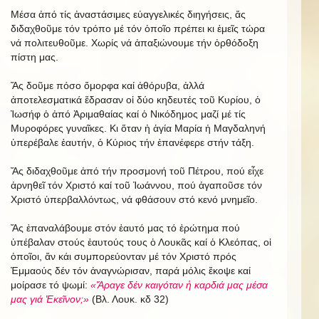
Μέσα ἀπό τίς ἀναστάσιμες εὐαγγελικές διηγήσεις, ἄς
διδαχθοῦμε τόν τρόπο μέ τόν ὁποῖο πρέπει κι ἐμεῖς τώρα
νά πολιτευθοῦμε. Χωρίς νά ἀπαξιώνουμε τήν ὀρθόδοξη
πίστη μας.
Ἄς δοῦμε πόσο ὄμορφα καί ἀθόρυβα, ἀλλά
ἀποτελεσματικά ἔδρασαν οἱ δύο κηδευτές τοῦ Κυρίου, ὁ
Ἰωσήφ ὁ ἀπό Ἀριμαθαίας καί ὁ Νικόδημος μαζί μέ τίς
Μυροφόρες γυναῖκες. Κι ὅταν ἡ ἁγία Μαρία ἡ Μαγδαληνή
ὑπερέβαλε ἑαυτήν, ὁ Κύριος τήν ἐπανέφερε στήν τάξη.
Ἄς διδαχθοῦμε ἀπό τήν προσμονή τοῦ Πέτρου, πού εἶχε
ἀρνηθεῖ τόν Χριστό καί τοῦ Ἰωάννου, πού ἀγαποῦσε τόν
Χριστό ὑπερβαλλόντως, νά φθάσουν στό κενό μνημεῖο.
Ἄς ἐπαναλάβουμε στόν ἑαυτό μας τό ἐρώτημα πού
ὑπέβαλαν στούς ἑαυτούς τους ὁ Λουκᾶς καί ὁ Κλεόπας, οἱ
ὁποῖοι, ἄν κάι συμπορεύονταν μέ τόν Χριστό πρός
Ἐμμαούς δέν τόν ἀναγνώρισαν, παρά μόλις ἔκοψε καί
μοίρασε τό ψωμί:
«Ἄραγε δέν καιγόταν ἡ καρδιά μας μέσα
μας γιά Ἐκεῖνον;»
(Βλ. Λουκ. κδ 32)