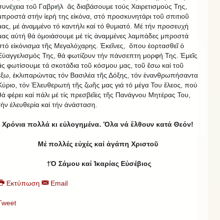
συνέχεια τοῦ Γαβριήλ ἄς διαβάσουμε τούς Χαιρετισμούς Της,
μπροστά στήν ἱερή της εἰκόνα, στό προσκυνητάρι τοῦ σπιτιοῦ
μας, μέ ἀναμμένο τό καντήλι καί τό θυμιατό. Μέ τήν προσευχή
μας αὐτή θά ὁμοιάσουμε μέ τίς ἀναμμένες λαμπάδες μπροστά
στό εἰκόνισμα τῆς Μεγαλόχαρης. Ἐκεῖνες, ὅπου ἑορτασθεῖ ὁ
Εὐαγγελισμός Της, θά φωτίζουν τήν πάνσεπτη μορφή Της. Ἐμεῖς
ἄς φωτίσουμε τά σκοτάδια τοῦ κόσμου μας, τοῦ ἔσω καί τοῦ
ἔξω, ἐκλιπαρώντας τόν Βασιλέα τῆς Δόξης, τόν ἐνανθρωπήσαντα
Κύριο, τόν Ἐλευθερωτή τῆς ζωῆς μας γιά τό μέγα Του ἔλεος, πού
θά φέρει καί πάλι μέ τίς πρεσβεῖες τῆς Πανάγνου Μητέρας Του,
τήν ἐλευθερία καί τήν ἀνάσταση.
Χρόνια πολλά κι εὐλογημένα. Ὅλα νά ἔλθουν κατά Θεόν!
Μέ πολλές εὐχές καί ἀγάπη Χριστοῦ
†Ὁ Σάμου καί Ἰκαρίας Εὐσέβιος
Εκτύπωση
Email
Tweet