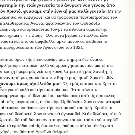
ἀφετηρία τήν παλιγγενεσία τοῦ ἀνθρωπίνου γένους ἀπό
τόν Χριστό, φθάσαμε στήν ἐθνική μας παλλιγενεσία
. Μέ τήν
Ἐκκλησία νά ἐμψυχώνει καί νά τροφοδοτεῖ παντοιοτρόπως τόν
ἀπελευθερωτικό Ἀγῶνα, ἀφυπνίζοντας τόν Ὀρθόδοξο
Ἑλληνισμό καί ἀρδεύοντάς Τον μέ τά ἀθάνατα νάματα τῆς
μυστηριακῆς Της Ζωῆς. Ὅλα αὐτά βέβαια ἐν πολλοῖς εἶναι
γνωστά καί ὅποιος ἀμφιβάλλει ἀρκεῖ μόνον νά διαβάσει τά
ἀπομνημονεύματα τῶν Ἀγωνιστῶν τοῦ 1821.
Σκοπός ὅμως τῆς ἐπικοινωνίας μας σήμερα δέν εἶναι νά
ὁμιλήσουμε ἱστορικά, ἀλλά νά ὁμολογήσουμε πώς μιά τέτοια
ὑπέροχη ἡμέρα μᾶς λείπει ἡ κοινή λατρευτική μας Σύναξη, ἡ
συνάντησή μας γύρω ἀπό τον Κύριό μας Ἰησοῦ Χριστό.
Δέν
χάνουμε ὅμως τήν ἐλπίδα μας
! Ὅ,τι μᾶς ἐπιτρέπει ὁ Χριστός
εἶναι γιά τό καλό καί τήν σωτηρία μας. Ἔτσι πάντοτε
διερμηνεύουμε τό θέλημά Του, καθώς μέσα ἀπό τίς δυσκολίες
καί τούς πειρασμούς, ὁ εὐσεβής Ὀρθόδοξος Χριστιανός
μπορεῖ
καί
πρέπει
νά ἀνανεώνει τήν πνευματική του ζωή. Χρειάζεται
μόνο νά θελήσει ὁ Χριστιανός νά ἀγωνισθεῖ. Κι ἄν θελήσει, τότε ὁ
Χριστός θά τοῦ δώσει τόν σταυραναστάσιμο τρόπο νά ὑπερβεῖ
ὅλα τά ἐμπόδια καὶ τὶς δυσκολίες, ἀκόμη κι αὐτόν τόν ἔσχατο
ἐχθρό, τὸν θάνατο! Ἀρκεῖ νὰ θελήσει!