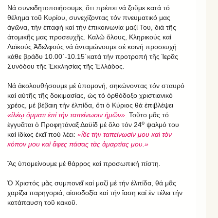
Νά συνειδητοποιήσουμε, ὅτι πρέπει νά ζοῦμε κατά τό
θέλημα τοῦ Κυρίου, συνεχίζοντας τόν πνευματικό μας
ἀγῶνα, τήν ἐπαφή καί τήν ἐπικοινωνία μαζί Του, διά τῆς
ἀτομικῆς μας προσευχῆς. Καλῶ ὅλους, Κληρικούς καί
Λαϊκούς Ἀδελφούς νά ἀνταμώνουμε σέ κοινή προσευχή
κάθε βράδυ 10.00΄-10.15΄κατά τήν προτροπή τῆς Ἱερᾶς
Συνόδου τῆς Ἐκκλησίας τῆς Ἑλλάδος.
Νά ἀκολουθήσουμε μέ ὑπομονή, σηκώνοντας τόν σταυρό
καί αὐτῆς τῆς δοκιμασίας, ὡς τό ὀρθόδοξο χριστιανικό
χρέος, μέ βέβαιη τήν ἐλπίδα, ὅτι ὁ Κύριος θά ἐπιβλέψει
«ἱλέῳ ὄμματι ἐπί τήν ταπείνωσιν ἡμῶν»
. Τοῦτο μᾶς τό
ο
ἐγγυᾶται ὁ Προφητάναξ Δαϋίδ μέ ὅλο τόν 24
ψαλμό του
καί ἰδίως ἐκεῖ πού λέει:
«ἴδε τὴν ταπείνωσίν μου καὶ τὸν
κόπον μου καὶ ἄφες πάσας τὰς ἁμαρτίας μου.»
Ἄς ὑπομείνουμε μέ θάρρος καί προσωπική πίστη.
Ὁ Χριστός μᾶς συμπονεῖ καί μαζί μέ τήν ἐλπίδα, θά μᾶς
χαρίζει παρηγοριά, αἰσιοδοξία καί τήν ἴαση καί ἐν τέλει τήν
κατάπαυση τοῦ κακοῦ.