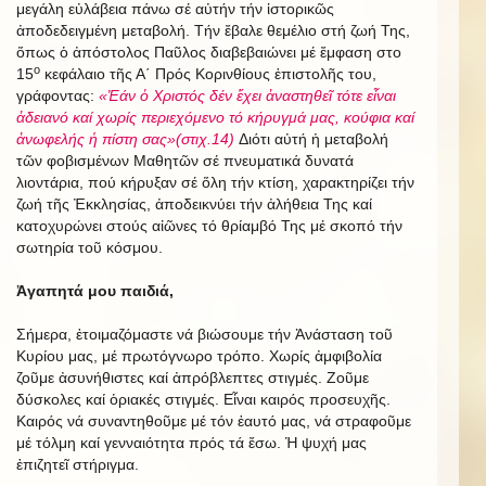
μεγάλη εὐλάβεια πάνω σέ αὐτήν τήν ἱστορικῶς
ἀποδεδειγμένη μεταβολή. Τήν ἔβαλε θεμέλιο στή ζωή Της,
ὅπως ὁ ἀπόστολος Παῦλος διαβεβαιώνει μέ ἔμφαση στο
ο
15
κεφάλαιο τῆς Α΄ Πρός Κορινθίους ἐπιστολῆς του,
γράφοντας:
«Ἐάν ὁ Χριστός δέν ἔχει ἀναστηθεῖ τότε εἶναι
ἀδειανό καί χωρίς περιεχόμενο τό κήρυγμά μας, κούφια καί
ἀνωφελής ἡ πίστη σας»(στιχ.14)
Διότι αὐτή ἡ μεταβολή
τῶν φοβισμένων Μαθητῶν σέ πνευματικά δυνατά
λιοντάρια, πού κήρυξαν σέ ὅλη τήν κτίση, χαρακτηρίζει τήν
ζωή τῆς Ἐκκλησίας, ἀποδεικνύει τήν ἀλήθεια Της καί
κατοχυρώνει στούς αἰῶνες τό θρίαμβό Της μέ σκοπό τήν
σωτηρία τοῦ κόσμου.
Ἀγαπητά μου παιδιά,
Σήμερα, ἐτοιμαζόμαστε νά βιώσουμε τήν Ἀνάσταση τοῦ
Κυρίου μας, μέ πρωτόγνωρο τρόπο. Χωρίς ἀμφιβολία
ζοῦμε ἀσυνήθιστες καί ἀπρόβλεπτες στιγμές. Ζοῦμε
δύσκολες καί ὁριακές στιγμές. Εἶναι καιρός προσευχῆς.
Καιρός νά συναντηθοῦμε μέ τόν ἑαυτό μας, νά στραφοῦμε
μέ τόλμη καί γενναιότητα πρός τά ἔσω. Ἡ ψυχή μας
ἐπιζητεῖ στήριγμα.