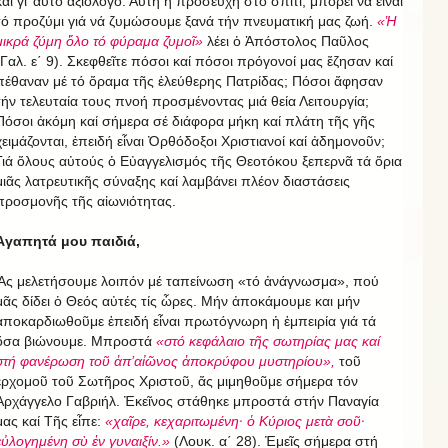
καί γι’ αὐτό ἀξιόλογο. Αὐτή ἡ προσευχή στό σπίτι, μπορεῖ νά εἶναι
τό προζύμι γιά νά ζυμώσουμε ξανά τήν πνευματική μας ζωή.
«Ἡ
μικρά ζύμη ὅλο τό φύραμα ζυμοῖ»
λέει ὁ Ἀπόστολος Παῦλος
(Γαλ. ε΄ 9). Σκεφθεῖτε πόσοι καί πόσοι πρόγονοί μας ἔζησαν καί
πέθαναν μέ τό ὅραμα τῆς ἐλεύθερης Πατρίδας; Πόσοι ἄφησαν
τήν τελευταία τους πνοή προσμένοντας μιά θεία Λειτουργία;
Πόσοι ἀκόμη καί σήμερα σέ διάφορα μήκη καί πλάτη τῆς γῆς
χειμάζονται, ἐπειδή εἶναι Ὀρθόδοξοι Χριστιανοί καί ἀδημονοῦν;
Γιά ὅλους αὐτούς ὁ Εὐαγγελισμός τῆς Θεοτόκου ξεπερνᾶ τά ὅρια
μιᾶς λατρευτικῆς σύναξης καί λαμβάνει πλέον διαστάσεις
προσμονῆς τῆς αἰωνιότητας.
Ἀγαπητά μου παιδιά,
Ἄς μελετήσουμε λοιπόν μέ ταπείνωση «τό ἀνάγνωσμα», πού
μᾶς δίδει ὁ Θεός αὐτές τίς ὧρες. Μήν ἀποκάμουμε και μήν
ἀποκαρδιωθοῦμε ἐπειδή εἶναι πρωτόγνωρη ἡ ἐμπειρία γιά τά
ὅσα βιώνουμε. Μπροστά
«στό κεφάλαιο τῆς σωτηρίας μας καί
στή φανέρωση τοῦ ἀπ’αἰῶνος ἀποκρύφου μυστηρίου»,
τοῦ
ἐρχομοῦ τοῦ Σωτῆρος Χριστοῦ, ἄς μιμηθοῦμε σήμερα τόν
Ἀρχάγγελο Γαβριήλ. Ἐκεῖνος στάθηκε μπροστά στήν Παναγία
μας καί Τῆς εἶπε:
«χαῖρε, κεχαριτωμένη· ὁ Κύριος μετὰ σοῦ·
εὐλογημένη σὺ ἐν γυναιξίν.»
(Λουκ. α΄ 28). Ἐμεῖς σήμερα στή