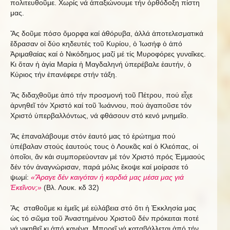
πολιτευθοῦμε. Χωρίς νά ἀπαξιώνουμε τήν ὀρθόδοξη πίστη
μας.
Ἄς δοῦμε πόσο ὄμορφα καί ἀθόρυβα, ἀλλά ἀποτελεσματικά
ἔδρασαν οἱ δύο κηδευτές τοῦ Κυρίου, ὁ Ἰωσήφ ὁ ἀπό
Ἀριμαθαίας καί ὁ Νικόδημος μαζί μέ τίς Μυροφόρες γυναῖκες.
Κι ὅταν ἡ ἁγία Μαρία ἡ Μαγδαληνή ὑπερέβαλε ἑαυτήν, ὁ
Κύριος τήν ἐπανέφερε στήν τάξη.
Ἄς διδαχθοῦμε ἀπό τήν προσμονή τοῦ Πέτρου, πού εἶχε
ἀρνηθεῖ τόν Χριστό καί τοῦ Ἰωάννου, πού ἀγαποῦσε τόν
Χριστό ὑπερβαλλόντως, νά φθάσουν στό κενό μνημεῖο.
Ἄς ἐπαναλάβουμε στόν ἑαυτό μας τό ἐρώτημα πού
ὑπέβαλαν στούς ἑαυτούς τους ὁ Λουκᾶς καί ὁ Κλεόπας, οἱ
ὁποῖοι, ἄν κάι συμπορεύονταν μέ τόν Χριστό πρός Ἐμμαούς
δέν τόν ἀναγνώρισαν, παρά μόλις ἔκοψε καί μοίρασε τό
ψωμί:
«Ἄραγε δέν καιγόταν ἡ καρδιά μας μέσα μας γιά
Ἐκεῖνον;»
(Βλ. Λουκ. κδ 32)
Ἄς σταθοῦμε κι ἐμεῖς μέ εὐλάβεια στό ὅτι ἡ Ἐκκλησία μας
ὡς τό σῶμα τοῦ Ἀναστημένου Χριστοῦ δέν πρόκειται ποτέ
νά νικηθεῖ κι ἀπό κανένα. Μπορεῖ νά καταβάλλεται ἀπό τήν