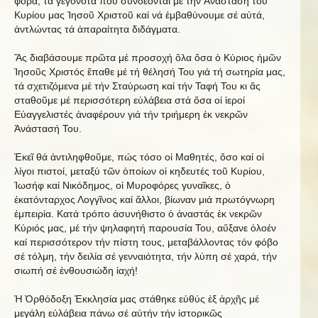
φορά, τά γεγονότα πού συνδέονται μέ τήν Ἀνάσταση τοῦ
Κυρίου μας Ἰησοῦ Χριστοῦ καί νά ἐμβαθύνουμε σέ αὐτά,
ἀντλώντας τά ἀπαραίτητα διδάγματα.
Ἄς διαβάσουμε πρῶτα μέ προσοχή ὅλα ὅσα ὁ Κύριος ἡμῶν
Ἰησοῦς Χριστός ἔπαθε μέ τή θέλησή Του γιά τή σωτηρία μας,
τά σχετιζόμενα μέ τήν Σταύρωση καί τήν Ταφή Του κι ἄς
σταθοῦμε μέ περισσότερη εὐλάβεια στά ὅσα οἱ ἱεροί
Εὐαγγελιστές ἀναφέρουν γιά τήν τριήμερη ἐκ νεκρῶν
Ἀνάστασή Του.
Ἐκεῖ θά ἀντιληφθοῦμε, πώς τόσο οἱ Μαθητές, ὅσο καί οἱ
λίγοι πιστοί, μεταξύ τῶν ὁποίων οἱ κηδευτές τοῦ Κυρίου,
Ἰωσήφ καί Νικόδημος, οἱ Μυροφόρες γυναῖκες, ὁ
ἑκατόνταρχος Λογγῖνος καί ἄλλοι, βίωναν μιά πρωτόγνωρη
ἐμπειρία. Κατά τρόπο ἀσυνήθιστο ὁ ἀναστάς ἐκ νεκρῶν
Κύριός μας, μέ τήν ψηλαφητή παρουσία Του, αὔξανε ὁλοέν
καί περισσότερον τήν πίστη τους, μεταβάλλοντας τόν φόβο
σέ τόλμη, τήν δειλία σέ γενναιότητα, τήν λύπη σέ χαρά, τήν
σιωπή σέ ἐνθουσιώδη ἰαχή!
Ἡ Ὀρθόδοξη Ἐκκλησία μας στάθηκε εὐθύς ἐξ ἀρχῆς μέ
μεγάλη εὐλάβεια πάνω σέ αὐτήν τήν ἱστορικῶς