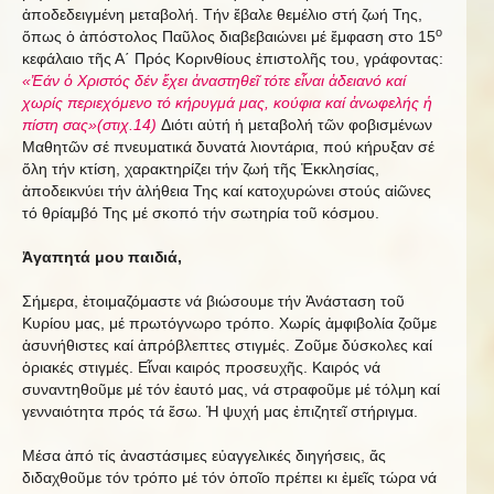
ἀποδεδειγμένη μεταβολή. Τήν ἔβαλε θεμέλιο στή ζωή Της,
ο
ὅπως ὁ ἀπόστολος Παῦλος διαβεβαιώνει μέ ἔμφαση στο 15
κεφάλαιο τῆς Α΄ Πρός Κορινθίους ἐπιστολῆς του, γράφοντας:
«Ἐάν ὁ Χριστός δέν ἔχει ἀναστηθεῖ τότε εἶναι ἀδειανό καί
χωρίς περιεχόμενο τό κήρυγμά μας, κούφια καί ἀνωφελής ἡ
πίστη σας»(στιχ.14)
Διότι αὐτή ἡ μεταβολή τῶν φοβισμένων
Μαθητῶν σέ πνευματικά δυνατά λιοντάρια, πού κήρυξαν σέ
ὅλη τήν κτίση, χαρακτηρίζει τήν ζωή τῆς Ἐκκλησίας,
ἀποδεικνύει τήν ἀλήθεια Της καί κατοχυρώνει στούς αἰῶνες
τό θρίαμβό Της μέ σκοπό τήν σωτηρία τοῦ κόσμου.
Ἀγαπητά μου παιδιά,
Σήμερα, ἐτοιμαζόμαστε νά βιώσουμε τήν Ἀνάσταση τοῦ
Κυρίου μας, μέ πρωτόγνωρο τρόπο. Χωρίς ἀμφιβολία ζοῦμε
ἀσυνήθιστες καί ἀπρόβλεπτες στιγμές. Ζοῦμε δύσκολες καί
ὁριακές στιγμές. Εἶναι καιρός προσευχῆς. Καιρός νά
συναντηθοῦμε μέ τόν ἑαυτό μας, νά στραφοῦμε μέ τόλμη καί
γενναιότητα πρός τά ἔσω. Ἡ ψυχή μας ἐπιζητεῖ στήριγμα.
Μέσα ἀπό τίς ἀναστάσιμες εὐαγγελικές διηγήσεις, ἄς
διδαχθοῦμε τόν τρόπο μέ τόν ὁποῖο πρέπει κι ἐμεῖς τώρα νά