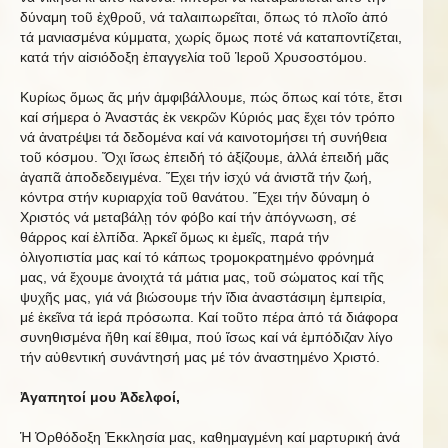
δύναμη τοῦ ἐχθροῦ, νά ταλαιπωρεῖται, ὅπως τό πλοῖο ἀπό
τά μανιασμένα κύμματα, χωρίς ὅμως ποτέ νά καταποντίζεται,
κατά τήν αἰσιόδοξη ἐπαγγελία τοῦ Ἱεροῦ Χρυσοστόμου.
Κυρίως ὅμως ἄς μήν ἀμφιβάλλουμε, πώς ὅπως καί τότε, ἔτσι
καί σήμερα ὁ Ἀναστάς ἐκ νεκρῶν Κύριός μας ἔχει τόν τρόπο
νά ἀνατρέψει τά δεδομένα καί νά καινοτομήσει τή συνήθεια
τοῦ κόσμου. Ὄχι ἴσως ἐπειδή τό ἀξίζουμε, ἀλλά ἐπειδή μᾶς
ἀγαπᾶ ἀποδεδειγμένα. Ἔχει τήν ἰσχύ νά ἀνιστᾶ τήν ζωή,
κόντρα στήν κυριαρχία τοῦ θανάτου. Ἔχει τήν δύναμη ὁ
Χριστός νά μεταβάλῃ τόν φόβο καί τήν ἀπόγνωση, σέ
θάρρος καί ἐλπίδα. Ἀρκεῖ ὅμως κι ἐμεῖς, παρά τήν
ὀλιγοπιστία μας καί τό κάπως τρομοκρατημένο φρόνημά
μας, νά ἔχουμε ἀνοιχτά τά μάτια μας, τοῦ σώματος καί τῆς
ψυχῆς μας, γιά νά βιώσουμε τήν ἴδια ἀναστάσιμη ἐμπειρία,
μέ ἐκεῖνα τά ἱερά πρόσωπα. Καί τοῦτο πέρα ἀπό τά διάφορα
συνηθισμένα ἤθη καί ἔθιμα, πού ἴσως καί νά ἐμπόδιζαν λίγο
τήν αὐθεντική συνάντησή μας μέ τόν ἀναστημένο Χριστό.
Ἀγαπητοί μου Ἀδελφοί,
Ἡ Ὀρθόδοξη Ἐκκλησία μας, καθημαγμένη καί μαρτυρική ἀνά