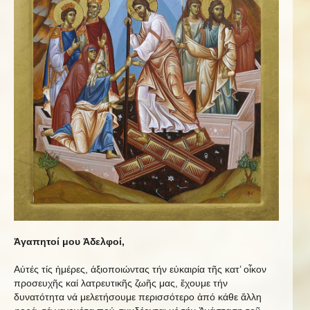
Ἀγαπητοί μου Ἀδελφοί,
Αὐτές τίς ἡμέρες, ἀξιοποιώντας τήν εὐκαιρία τῆς κατ’ οἶκον
προσευχῆς καί λατρευτικῆς ζωῆς μας, ἔχουμε τήν
δυνατότητα νά μελετήσουμε περισσότερο ἀπό κάθε ἄλλη