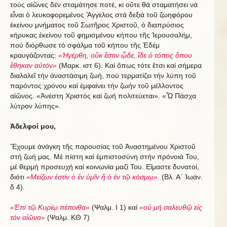
τούς αἰῶνες δέν σταμάτησε ποτέ, κι οὔτε θά σταματήσει νά
εἶναι ὁ λευκοφορεμένος Ἄγγελος στά δεξιά τοῦ ζωηφόρου
ἐκείνου μνήματος τοῦ Σωτῆρος Χριστοῦ, ὁ διαπρύσιος
κήρυκας ἐκείνου τοῦ φημισμένου κήπου τῆς Ἰερουσαλήμ,
πού διόρθωσε τό σφάλμα τοῦ κήπου τῆς Ἐδέμ
κραυγάζοντας:
«Ἠγέρθη, οὔκ ἔστιν ᾧδε, ἴδε ὁ τόπος ὅπου
ἔθηκαν αὐτόν»
(Μαρκ. ιστ 6). Καί ὅπως τότε ἔτσι καί σήμερα
διαλαλεῖ τήν ἀναστάσιμη ζωή, πού τερματίζει τήν λύπη τοῦ
παρόντος χρόνου καί ἐμφαίνει τήν ζωήν τοῦ μέλλοντος
αἰῶνος. «Ἀνέστη Χριστός καί ζωή πολιτεύεται». «Ὦ Πάσχα
λύτρον λύπης».
Ἀδελφοί μου,
Ἔχουμε ἀνάγκη τῆς παρουσίας τοῦ Ἀναστημένου Χριστοῦ
στή ζωή μας. Μέ πίστη καί ἐμπιστοσύνη στήν πρόνοιά Του,
μέ θερμή προσευχή καί κοινωνία μαζί Του. Εἴμαστε δυνατοί,
διότι
«Μείζων ἐστίν ὁ ἐν ὑμῖν ἤ ὁ ἐν τῷ κόσμῳ».
(Βλ. Α΄ Ἰωάν.
δ 4).
«Ἐπί τῷ Κυρίῳ πέποιθα»
(Ψαλμ. Ι 1) καί
«οὐ μή σαλευθῷ εἰς
τόν αἰῶνα»
(Ψαλμ. ΚΘ 7)