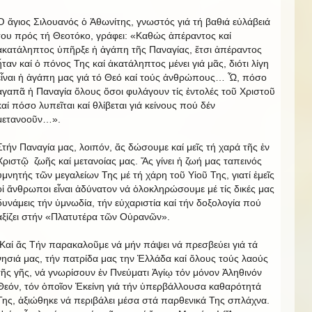
Ὁ ἅγιος Σιλουανός ὁ Ἀθωνίτης, γνωστός γιά τή βαθιά εὐλάβειά
του πρός τή Θεοτόκο, γράφει: «Καθώς ἀπέραντος καί
ἀκατάληπτος ὑπῆρξε ἡ ἀγάπη τῆς Παναγίας, ἔτσι ἀπέραντος
ἦταν καί ὁ πόνος Της καί ἀκατάληπτος μένει γιά μᾶς, διότι λίγη
εἶναι ἡ ἀγάπη μας γιά τό Θεό καί τούς ἀνθρώπους… Ὦ, πόσο
ἀγαπᾶ ἡ Παναγία ὅλους ὅσοι φυλάγουν τίς ἐντολές τοῦ Χριστοῦ
καί πόσο λυπεῖται καί θλίβεται γιά κείνους πού δέν
μετανοοῦν…».
Στήν Παναγία μας, λοιπόν, ἄς δώσουμε καί μεῖς τή χαρά τῆς ἐν
Χριστῷ ζωῆς καί μετανοίας μας. Ἄς γίνει ἡ ζωή μας ταπεινός
ὑμνητής τῶν μεγαλείων Της μέ τή χάρη τοῦ Υἱοῦ Της, γιατί ἐμεῖς
οἱ ἄνθρωποι εἶναι ἀδύνατον νά ὁλοκληρώσουμε μέ τίς δικές μας
δυνάμεις τήν ὑμνωδία, τήν εὐχαριστία καί τήν δοξολογία πού
ἀξίζει στήν «Πλατυτέρα τῶν Οὐρανῶν».
Καί ἄς Τήν παρακαλοῦμε νά μήν πάψει νά πρεσβεύει γιά τά
νησιά μας, τήν πατρίδα μας την Ἑλλάδα καί ὅλους τούς λαούς
τῆς γῆς, νά γνωρίσουν ἐν Πνεύματι Ἁγίῳ τόν μόνον Ἀληθινόν
Θεόν, τόν ὁποῖον Ἐκείνη γιά τήν ὑπερβάλλουσα καθαρότητά
Της, ἀξιώθηκε νά περιβάλει μέσα στά παρθενικά Της σπλάχνα.