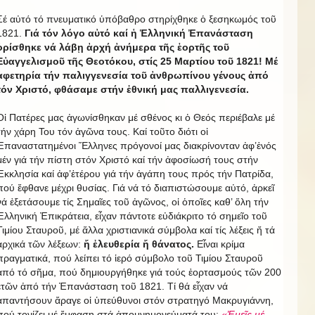
Σέ αὐτό τό πνευματικό ὑπόβαθρο στηρίχθηκε ὁ ξεσηκωμός τοῦ
1821.
Γιά τόν λόγο αὐτό καί ἡ Ἑλληνική Ἐπανάσταση
ὁρίσθηκε νά λάβῃ ἀρχή ἀνήμερα τῆς ἑορτῆς τοῦ
Εὐαγγελισμοῦ τῆς Θεοτόκου, στίς 25 Μαρτίου τοῦ 1821! Μέ
ἀφετηρία τήν παλιγγενεσία τοῦ ἀνθρωπίνου γένους ἀπό
τόν Χριστό, φθάσαμε στήν ἐθνική μας παλλιγενεσία.
Οἱ Πατέρες μας ἀγωνίσθηκαν μέ σθένος κι ὁ Θεός περιέβαλε μέ
τήν χάρη Του τόν ἀγῶνα τους. Καί τοῦτο διότι οἱ
Ἐπαναστατημένοι Ἕλληνες πρόγονοί μας διακρίνονταν ἀφ’ἑνός
μέν γιά τήν πίστη στόν Χριστό καί τήν ἀφοσίωσή τους στήν
Ἐκκλησία καί ἀφ’ἑτέρου γιά τήν ἀγάπη τους πρός τήν Πατρίδα,
πού ἔφθανε μέχρι θυσίας. Γιά νά τό διαπιστώσουμε αὐτό, ἀρκεῖ
νά ἐξετάσουμε τίς Σημαῖες τοῦ ἀγῶνος, οἱ ὁποῖες καθ’ ὅλη τήν
Ἑλληνική Ἐπικράτεια, εἶχαν πάντοτε εὐδιάκριτο τό σημεῖο τοῦ
Τιμίου Σταυροῦ, μέ ἄλλα χριστιανικά σύμβολα καί τίς λέξεις ἤ τά
ἀρχικά τῶν λέξεων:
ἤ ἐλευθερία ἤ θάνατος.
Εἶναι κρίμα
πραγματικά, πού λείπει τό ἱερό σύμβολο τοῦ Τιμίου Σταυροῦ
ἀπό τό σῆμα, πού δημιουργήθηκε γιά τούς ἑορτασμούς τῶν 200
ἐτῶν ἀπό τήν Ἐπανάσταση τοῦ 1821. Τί θά εἶχαν νά
ἀπαντήσουν ἄραγε οἱ ὑπεύθυνοι στόν στρατηγό Μακρυγιάννη,
πού τονίζει μέ ἔμφαση στά ἀπομνημονεύματά του:
«Ἐμεῖς μέ