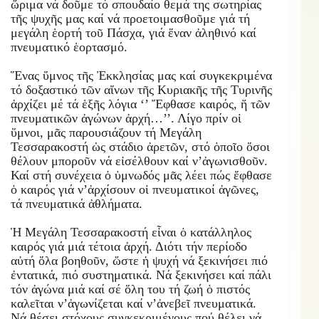
ὥριμα νά δοῦμε τό σπουδαίο θεμά της σωτηρίας
τῆς ψυχῆς μας καί νά προετοιμασθοῦμε γιά τή
μεγάλη ἑορτή τοῦ Πάσχα, γιά ἕναν ἀληθινό καί
πνευματικό ἑορτασμό.
Ἕνας ὕμνος τῆς Ἐκκλησίας μας καί συγκεκριμένα
τό δοξαστικό τῶν αἴνων τῆς Κυριακῆς τῆς Τυρινῆς
ἀρχίζει μέ τά ἑξῆς λόγια ‘’ Ἔφθασε καιρός, ἥ τῶν
πνευματικῶν ἀγώνων ἀρχή…’’. Λίγο πρίν οἱ
ὕμνοι, μᾶς παρουσιάζουν τή Μεγάλη
Τεσσαρακοστή ὡς στάδιο ἀρετῶν, στό ὁποῖο ὅσοι
θέλουν μποροῦν νά εἰσέλθουν καί ν’ἀγωνισθοῦν.
Καί στή συνέχεια ὁ ὑμνωδός μᾶς λέει πώς ἔφθασε
ὁ καιρός γιά ν’ἀρχίσουν οἱ πνευματικοί ἀγῶνες,
τά πνευματικά ἀθλήματα.
Ἡ Μεγάλη Τεσσαρακοστή εἶναι ὁ κατάλληλος
καιρός γιά μιά τέτοια ἀρχή. Διότι τήν περίοδο
αὐτή ὅλα βοηθοῦν, ὥστε ἡ ψυχή νά ξεκινήσει πιό
ἐντατικά, πιό συστηματικά. Νά ξεκινήσει καί πάλι
τόν ἀγώνα μιά καί σέ ὅλη του τή ζωή ὁ πιστός
καλεῖται ν’ἀγωνίζεται καί ν’ἀνεβεῖ πνευματικά.
Νά θέσει στόχους συγκεκριμένους πού θέλει νά