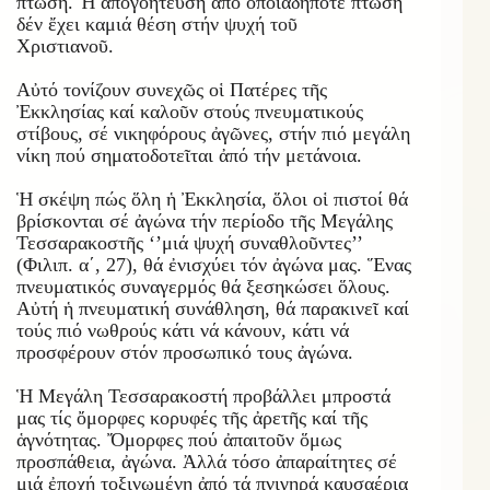
πτώση. Ἡ ἀπογοήτευση ἀπό ὁποιαδήποτε πτώση
δέν ἔχει καμιά θέση στήν ψυχή τοῦ
Χριστιανοῦ.
Αὐτό τονίζουν συνεχῶς οἱ Πατέρες τῆς
Ἐκκλησίας καί καλοῦν στούς πνευματικούς
στίβους, σέ νικηφόρους ἀγῶνες, στήν πιό μεγάλη
νίκη πού σηματοδοτεῖται ἀπό τήν μετάνοια.
Ἡ σκέψη πώς ὅλη ἡ Ἐκκλησία, ὅλοι οἱ πιστοί θά
βρίσκονται σέ ἀγώνα τήν περίοδο τῆς Μεγάλης
Τεσσαρακοστῆς ‘’μιά ψυχή συναθλοῦντες’’
(Φιλιπ. α΄, 27), θά ἐνισχύει τόν ἀγώνα μας. Ἕνας
πνευματικός συναγερμός θά ξεσηκώσει ὅλους.
Αὐτή ἡ πνευματική συνάθληση, θά παρακινεῖ καί
τούς πιό νωθρούς κάτι νά κάνουν, κάτι νά
προσφέρουν στόν προσωπικό τους ἀγώνα.
Ἡ Μεγάλη Τεσσαρακοστή προβάλλει μπροστά
μας τίς ὄμορφες κορυφές τῆς ἀρετῆς καί τῆς
ἁγνότητας. Ὄμορφες πού ἀπαιτοῦν ὅμως
προσπάθεια, ἀγώνα. Ἀλλά τόσο ἀπαραίτητες σέ
μιά ἐποχή τοξινωμένη ἀπό τά πνιγηρά καυσαέρια