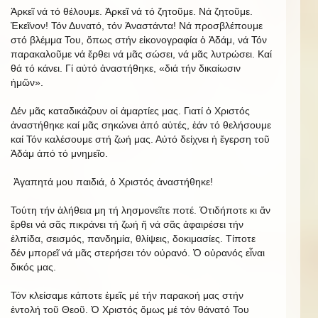
Ἀρκεῖ νά τό θέλουμε. Ἀρκεῖ νά τό ζητοῦμε. Νά ζητοῦμε.
Ἐκεῖνον! Τόν Δυνατό, τόν Ἀναστάντα! Νά προσβλέπουμε
στό βλέμμα Του, ὅπως στήν εἰκονογραφία ὁ Ἀδάμ, νά Τόν
παρακαλοῦμε νά ἔρθει νά μᾶς σώσει, νά μᾶς λυτρώσει. Καί
θά τό κάνει. Γί αὐτό ἀναστήθηκε, «διά τήν δικαίωσιν
ἠμῶν».
Δέν μᾶς καταδικάζουν οἱ ἁμαρτίες μας. Γιατί ὁ Χριστός
ἀναστήθηκε καί μᾶς σηκώνει ἀπό αὐτές, ἐάν τό θελήσουμε
καί Τόν καλέσουμε στή ζωή μας. Αὐτό δείχνει ἡ ἔγερση τοῦ
Ἀδάμ ἀπό τό μνημεῖο.
Ἀγαπητά μου παιδιά, ὁ Χριστός ἀναστήθηκε!
Τούτη τήν ἀλήθεια μη τή λησμονεῖτε ποτέ. Ὁτιδήποτε κι ἄν
ἔρθει νά σᾶς πικράνει τή ζωή ἤ νά σᾶς ἀφαιρέσει τήν
ἐλπίδα, σεισμός, πανδημία, θλίψεις, δοκιμασίες. Τίποτε
δέν μπορεῖ νά μᾶς στερήσει τόν οὐρανό. Ὁ οὐρανός εἶναι
δικός μας.
Τόν κλείσαμε κάποτε ἐμεῖς μέ τήν παρακοή μας στήν
ἐντολή τοῦ Θεοῦ. Ὁ Χριστός ὅμως μέ τόν θάνατό Του