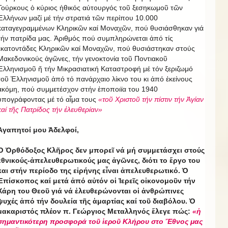
Τούρκους ὁ κύριος ἠθικός αὐτουργός τοῦ ξεσηκωμοῦ τῶν
Ἑλλήνων μαζί μέ τήν στρατιά τῶν περίπου 10.000
καταγεγραμμένων Κληρικῶν καί Μοναχῶν, πού θυσιάσθηκαν γιά
τήν πατρίδα μας. Ἀριθμός πού συμπληρώνεται ἀπό τίς
ἑκατοντάδες Κληρικῶν καί Μοναχῶν, πού θυσιάστηκαν στούς
Μακεδονικούς ἀγῶνες, τήν γενοκτονία τοῦ Ποντιακοῦ
Ἑλληνισμοῦ ἤ τήν Μικρασιατική Καταστροφή μέ τόν ξεριζωμό
τοῦ Ἑλληνισμοῦ ἀπό τό πανάρχαιο λίκνο του κι ἀπό ἐκείνους
ἀκόμη, πού συμμετέσχον στήν ἐποποιϊα του 1940
ὑπογράφοντας μέ τό αἷμα τους
«τοῦ Χριστοῦ τήν πίστιν τήν Ἁγίαν
καί τῆς Πατρίδος τήν ἐλευθερίαν»
Ἀγαπητοί μου Ἀδελφοί,
Ὁ Ὀρθόδοξος Κλῆρος δεν μπορεῖ νά μή συμμετάσχει στούς
ἐθνικούς-ἀπελευθερωτικούς μας ἀγῶνες, διότι το ἔργο του
και στήν περίοδο της εἰρήνης εἶναι ἀπελευθερωτικό. Ὁ
Ἐπίσκοπος καί μετά ἀπό αὐτόν οἱ Ἱερεῖς οἰκονομοῦν τήν
Χάρη του Θεοῦ γιά νά ἐλευθερώνονται οἱ ἀνθρώπινες
ψυχές ἀπό τήν δουλεία τῆς ἁμαρτίας καί τοῦ διαβόλου. Ὁ
μακαριστός πλέον π. Γεώργιος Μεταλληνός ἔλεγε πώς:
«ἡ
σημαντικότερη προσφορά τοῦ ἱεροῦ Κλήρου στο Ἔθνος μας