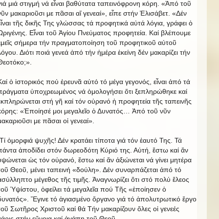
γιά μιά στιγμή νά εἶναι βαθύτατα ταπεινόφρονη κόρη. «Ἀπό τοῦ
νῦν μακαριοῦσι με πᾶσαι αἵ γενεαί», εἶπε στήν Ἐλισάβετ. «Δέν
εἶναι τῆς δικῆς Της γλώσσας τά προφητικά αὐτά λόγια, γράφει ὁ
Ὠριγένης. Εἶναι τοῦ Ἁγίου Πνεύματος προφητεία. Καί βλέπουμε
ἐμεῖς σήμερα τήν πραγματοποίηση τοῦ προφητικοῦ αὐτοῦ
λόγου. Διότι ποιά γενεά ἀπό τήν ἡμέρα ἐκείνη δέν μακαρίζει τήν
Θεοτόκο;».
Καί ὁ ἱστορικός πού ἐρευνᾶ αὐτό τό μέγα γεγονός, εἶναι ἀπό τά
πράγματα ὑποχρεωμένος νά ὁμολογήσει ὅτι ξεπληρώθηκε καί
ἐκπληρώνεται στή γῆ καί τόν οὐρανό ἡ προφητεία τῆς ταπεινῆς
κόρης: «Ἐποίησέ μοι μεγαλεῖο ὁ Δυνατός… Ἀπό τοῦ νῦν
μακαριοῦσι με πᾶσαι οἱ γενεαί».
Τί ὀμορφιά ψυχῆς! Δέν κρατάει τίποτα γιά τόν ἑαυτό Της. Τά
πάντα ἀποδίδει στόν δωρεοδότη Κύριό της. Αὐτή, ἔστω καί ἄν
ὑψώνεται ὡς τόν οὐρανό, ἔστω καί ἄν ἀξιώνεται νά γίνει μητέρα
τοῦ Θεοῦ, μένει ταπεινή «δούλη». Δέν συναρπάζεται ἀπό τό
ἀσύλληπτο μέγεθος τῆς τιμῆς. Ἀναγνωρίζει ὅτι στό πολύ ἔλεος
τοῦ Ὑψίστου, ὀφείλει τά μεγαλεῖα πού Τῆς «ἐποίησεν ὁ
δυνατός». Ἔγινε τό ἁγιασμένο ὄργανο γιά τό ἀπολυτρωτικό ἔργο
τοῦ Σωτῆρος Χριστοῦ καί θά Τήν μακαρίζουν ὅλες οἱ γενεές
χάρις στήν εὔνοια καί ἀγάπη τοῦ Θεοῦ.