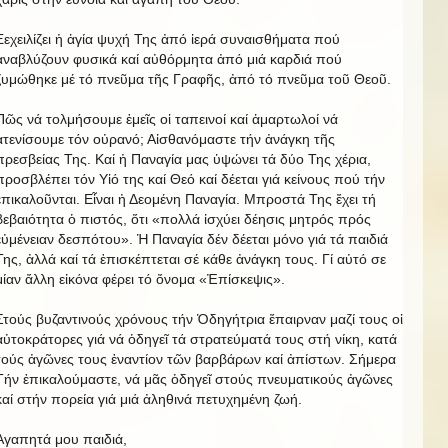
Ξεχειλίζει ἡ ἁγία ψυχή Της ἀπό ἱερά συναισθήματα πού
ἀναβλύζουν φυσικά καί αὐθόρμητα ἀπό μιά καρδιά πού
ζυμώθηκε μέ τό πνεῦμα τῆς Γραφῆς, ἀπό τό πνεῦμα τοῦ Θεοῦ.
Πῶς νά τολμήσουμε ἐμεῖς οἱ ταπεινοί καί ἁμαρτωλοί νά
ἀτενίσουμε τόν οὐρανό; Αἰσθανόμαστε τήν ἀνάγκη τῆς
πρεσβείας Της. Καί ἡ Παναγία μας ὑψώνει τά δύο Της χέρια,
προσβλέπει τόν Υἱό της καί Θεό καί δέεται γιά κείνους πού τήν
ἐπικαλοῦνται. Εἶναι ἡ Δεομένη Παναγία. Μπροστά Της ἔχει τή
βεβαιότητα ὁ πιστός, ὅτι «πολλά ἰσχύει δέησις μητρός πρός
εὐμένειαν δεσπότου». Ἡ Παναγία δέν δέεται μόνο γιά τά παιδιά
Της, ἀλλά καί τά ἐπισκέπτεται σέ κάθε ἀνάγκη τους. Γί αὐτό σε
μίαν ἄλλη εἰκόνα φέρει τό ὄνομα «Ἐπίσκεψις».
Στούς βυζαντινούς χρόνους τήν Ὁδηγήτρια ἔπαιρναν μαζί τους οἱ
αὐτοκράτορες γιά νά ὁδηγεῖ τά στρατεύματά τους στή νίκη, κατά
τούς ἀγῶνες τους ἐναντίον τῶν βαρβάρων καί ἀπίστων. Σήμερα
Τήν ἐπικαλούμαστε, νά μᾶς ὁδηγεῖ στούς πνευματικούς ἀγῶνες
καί στήν πορεία γιά μιά ἀληθινά πετυχημένη ζωή.
Ἀγαπητά μου παιδιά,