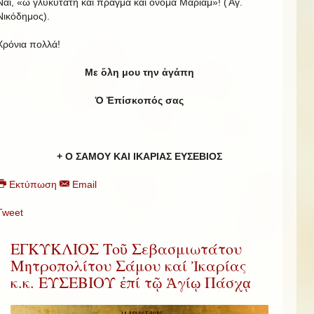
Ναί, «ὦ γλυκύτατη καί πρᾶγμα καί ὄνομα Μαριάμ»! (Ἄγ.
Νικόδημος).
Χρόνια πολλά!
Με ὅλη μου την ἀγάπη
Ὁ Ἐπίσκοπός σας
+ Ο ΣΑΜΟΥ ΚΑΙ ΙΚΑΡΙΑΣ ΕΥΣΕΒΙΟΣ
Εκτύπωση
Email
Tweet
ΕΓΚΥΚΛΙΟΣ Τοῦ Σεβασμιωτάτου
Μητροπολίτου Σάμου καί Ἰκαρίας
κ.κ. ΕΥΣΕΒΙΟΥ ἐπί τῷ Ἁγίῳ Πάσχᾳ