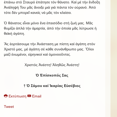
ἐπάνω στό Σταυρό ἐπάτησε τόν θάνατο. Καί μέ τήν ἔνδοξη
Ἀνάληψή Του μᾶς ἄνοιξε μιά γιά πάντα τόν οὐρανό. Ἀπό
τότε δέν μπορεῖ κανείς νά μᾶς τόν κλείσει.
Ὁ θάνατος εἶναι μόνο ἕνα ἐπεισόδιο στή ζωή μας. Μᾶς
θυμίζει ἁπλά τήν ἁμαρτία, ἀπό τήν ὁποία μᾶς λύτρωσε ἡ
θεϊκή ἀγάπη.
Ἄς ἑορτάσουμε τήν Ἀνάσταση με πίστη καί ἀγάπη στόν
Χριστό μας, μέ ἀγάπη σέ κάθε συνάνθρωπο μας. Ὅλοι
μαζί ἑνωμένοι, εἰρηνικοί καί ὁμονοοῦντες.
Χριστός Ἀνέστη! Ἀληθῶς Ἀνέστη!
Ὁ Ἐπίσκοπός Σας
† Ὁ Σάμου καί Ἰκαρίας Εὐσέβιος
Εκτύπωση
Email
Tweet