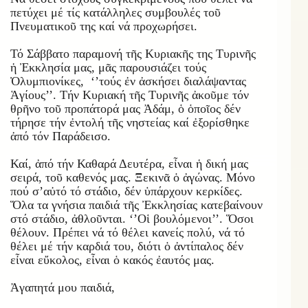
πετύχει μέ τίς κατάλληλες συμβουλές τοῦ
Πνευματικοῦ της καί νά προχωρήσει.
Τό Σάββατο παραμονή τῆς Κυριακῆς της Τυρινῆς
ἡ Ἐκκλησία μας, μᾶς παρουσιάζει τούς
Ὀλυμπιονίκες, ‘’τούς ἐν ἀσκήσει διαλάψαντας
Ἁγίους’’. Τήν Κυριακή τῆς Τυρινῆς ἀκοῦμε τόν
θρῆνο τοῦ προπάτορά μας Ἀδάμ, ὁ ὁποῖος δέν
τήρησε τήν ἐντολή τῆς νηστείας καί ἐξορίσθηκε
ἀπό τόν Παράδεισο.
Καί, ἀπό τήν Καθαρά Δευτέρα, εἶναι ἡ δική μας
σειρά, τοῦ καθενός μας. Ξεκινᾶ ὁ ἀγώνας. Μόνο
πού σ’αὐτό τό στάδιο, δέν ὑπάρχουν κερκίδες.
Ὅλα τα γνήσια παιδιά τῆς Ἐκκλησίας κατεβαίνουν
στό στάδιο, ἀθλοῦνται. ‘’Οἱ βουλόμενοι’’. Ὅσοι
θέλουν. Πρέπει νά τό θέλει κανείς πολύ, νά τό
θέλει μέ τήν καρδιά του, διότι ὁ ἀντίπαλος δέν
εἶναι εὔκολος, εἶναι ὁ κακός ἐαυτός μας.
Ἀγαπητά μου παιδιά,