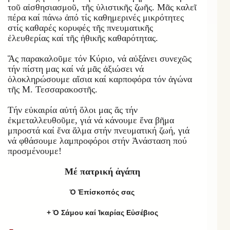
τοῦ αἰσθησιασμοῦ, τῆς ὑλιστικῆς ζωῆς. Μᾶς καλεῖ
πέρα καί πάνω ἀπό τίς καθημερινές μικρότητες
στίς καθαρές κορυφές τῆς πνευματικῆς
ἐλευθερίας καί τῆς ἠθικῆς καθαρότητας.
Ἅς παρακαλοῦμε τόν Κύριο, νά αὐξάνει συνεχῶς
τήν πίστη μας καί νά μᾶς ἀξιώσει νά
ὁλοκληρώσουμε αἴσια καί καρποφόρα τόν ἀγώνα
τῆς Μ. Τεσσαρακοστῆς.
Τήν εὐκαιρία αὐτή ὅλοι μας ἅς τήν
ἐκμεταλλευθοῦμε, γιά νά κάνουμε ἕνα βῆμα
μπροστά καί ἕνα ἅλμα στήν πνευματική ζωή, γιά
νά φθάσουμε λαμπροφόροι στήν Ἀνάσταση πού
προσμένουμε!
Μέ πατρική ἀγάπη
Ὁ Ἐπίσκοπός σας
+ Ὁ Σάμου καί Ἰκαρίας Εὐσέβιος