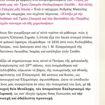
σκιάν μας τόν Τίμιον Σταυρόν ἐπολεμήσαμεν ὁλοῦθε... Καί αὐτός
ὁ Σταυρός μᾶς ἔσωσε.»
Ἐνῶ ὁ ναύχρχος Ἀνδρέας Μιαούλης
πρίν τίς ναυμαχίες του εὐχόταν λέγοντας
: «Ἐλπίζω μέ τήν
βοήθειαν τοῦ Τιμίου Σταυροῦ καί τῶν θεοπειθῶν τῆς Πατρίδος
εὐχῶν σύντομα νά σᾶς χαροποιήσω»
Ἴσως δέν γνωρίζουμε καί γι’ αὐτό πρέπει νά μάθουμε, πώς ἡ
πρώτη Ἑλληνική Σημαία, ἡ ὁποία εἶχε τόν λευκό σταυρό ἐπάνω
σέ γαλανό ὕφασμα, ἐξυφάνθηκε τό 1816 ἀπό τούς Κολλυβᾶδες
Πατέρες, πού ξεκίνησαν ἀπό τήν Ἱ. Μ. Εὐαγγελισμοῦ τῆς
Θεοτόκου Λευκάδας Ἰκαρίας καί κατέληξαν στήν Σκιάθο.
Ἀξίζει νά σημειώσουμε πώς αὐτοί οἱ Πατέρες τῆς φιλοκαλικῆς
ου
Ἀναγέννησης τοῦ 18
αἰῶνος, πού ὀνομάσθηκαν καί
Κολλυβᾶδες σήκωσαν τό βάρος τῆς πνευματικῆς καί ἐθνικῆς
ἀφύπνισης τοῦ Ἑλληνισμοῦ. Μέ κόπους καί θυσίες, ὡς
Λειτουργοί καί Ἐξομολόγοι, ἀγωνίσθηκαν, ὥστε τό ὑπόδουλο
Γένος μας συγκροτήσει ἐκ νέου τήν πνευματική του ζωή, μέ
τή
συχνή θεία Μετάληψη
,
τόν ἀπαραίτητο Ἐκκλησιασμό τήν
Κυριακή
, ὡς κατ’ ἐξοχήν ἡμέρας θείας Κοινωνίας καί
τήν
συνεχῆ καί ἀδιάλειπτη προσευχή
.