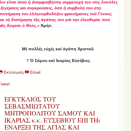
δεν εἶναι τόσο ἡ ἀναμφισβήτιτη συμμετοχή του στις ἔνοπλες
εξεγέρσεις και συγκρούσεις, ὅσο ἡ συμβολή του στη
συντήρηση του ἑλληνορθοδόξου φρονήματος τοῦ Γένους
και τή διατήρηση τῆς ἀγάπης του γιά την ἐλευθερία, πού
μᾶς δώρισε ὁ Θεός.»
Ἀμήν.
Μέ πολλές εὐχές καί ἀγάπη Χριστοῦ
† Ὁ Σάμου καί Ἰκαρίας Εὐσέβιος
Εκτύπωση
Email
Tweet
ΕΓΚΥΚΛΙΟΣ ΤΟΥ
ΣΕΒΑΣΜΙΩΤΑΤΟΥ
ΜΗΤΡΟΠΟΛΙΤΟΥ ΣΑΜΟΥ ΚΑΙ
ΙΚΑΡΙΑΣ κ.κ. ΕΥΣΕΒΙΟΥ ΕΠΙ ΤΗι
ΕΝΑΡΞΕΙ ΤΗΣ ΑΓΙΑΣ ΚΑΙ