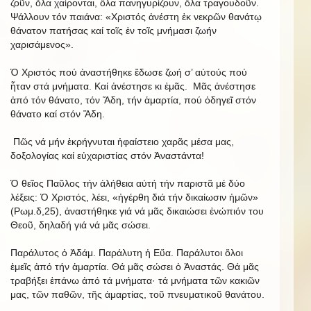
ζοῦν, ὅλα χαίρονται, ὅλα πανηγυρίζουν, ὅλα τραγουδοῦν.
Ψάλλουν τόν παιάνα: «Χριστός ἀνέστη ἐκ νεκρῶν θανάτῳ
θάνατον πατήσας καί τοῖς ἐν τοῖς μνήμασι ζωήν
χαρισάμενος».
Ὁ Χριστός πού ἀναστήθηκε ἔδωσε ζωή σ’ αὐτούς πού
ἦταν στά μνήματα. Καί ἀνέστησε κι ἐμᾶς. Μᾶς ἀνέστησε
ἀπό τόν θάνατο, τόν Ἅδη, τήν ἁμαρτία, πού ὁδηγεῖ στόν
θάνατο καί στόν Ἅδη.
Πῶς νά μήν ἐκρήγνυται ἡφαίστειο χαρᾶς μέσα μας,
δοξολογίας καί εὐχαριστίας στόν Ἀναστάντα!
Ὁ θεῖος Παῦλος τήν ἀλήθεια αὐτή τήν παριστᾶ μέ δύο
λέξεις: Ὁ Χριστός, λέει, «ἠγέρθη διά τήν δικαίωσιν ἡμῶν»
(Ρωμ.δ,25), ἀναστήθηκε γιά νά μᾶς δικαιώσει ἐνώπιόν του
Θεοῦ, δηλαδή γιά νά μᾶς σώσει.
Παράλυτος ὁ Ἀδάμ. Παράλυτη ἡ Εὕα. Παράλυτοι ὅλοι
ἐμεῖς ἀπό τήν ἁμαρτία. Θά μᾶς σώσει ὁ Ἀναστάς. Θά μᾶς
τραβήξει ἐπάνω ἀπό τά μνήματα· τά μνήματα τῶν κακιῶν
μας, τῶν παθῶν, τῆς ἁμαρτίας, τοῦ πνευματικοῦ θανάτου.