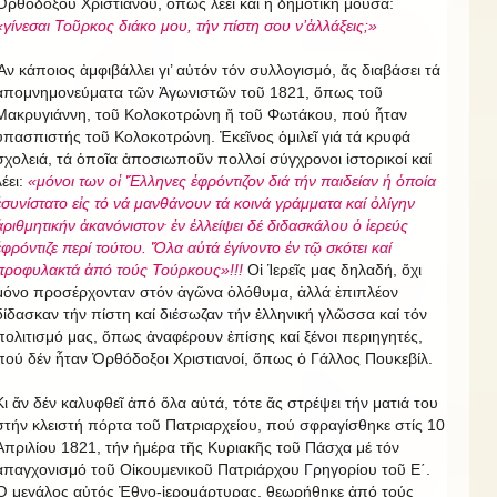
Ὀρθοδόξου Χριστιανοῦ, ὅπως λέει καί ἡ δημοτική μοῦσα:
«γίνεσαι Τοῦρκος διάκο μου, τήν πίστη σου ν’ἀλλάξεις;»
Ἄν κάποιος ἀμφιβάλλει γι’ αὐτόν τόν συλλογισμό, ἄς διαβάσει τά
ἀπομνημονεύματα τῶν Ἀγωνιστῶν τοῦ 1821, ὅπως τοῦ
Μακρυγιάννη, τοῦ Κολοκοτρώνη ἤ τοῦ Φωτάκου, πού ἦταν
ὑπασπιστής τοῦ Κολοκοτρώνη. Ἐκεῖνος ὁμιλεῖ γιά τά κρυφά
σχολειά, τά ὁποῖα ἀποσιωποῦν πολλοί σύγχρονοι ἱστορικοί καί
λέει:
«μόνοι των οἱ Ἕλληνες ἐφρόντιζον διά τήν παιδείαν ἡ ὁποία
ἐσυνίστατο εἰς τό νά μανθάνουν τά κοινά γράμματα καί ὀλίγην
.
ἀριθμητικήν ἀκανόνιστον
ἐν ἐλλείψει δέ διδασκάλου ὁ ἱερεύς
ἐφρόντιζε περί τούτου. Ὅλα αὐτά ἐγίνοντο ἐν τῷ σκότει καί
προφυλακτά ἀπό τούς Τούρκους»!!!
Οἱ Ἱερεῖς μας δηλαδή, ὄχι
μόνο προσέρχονταν στόν ἀγῶνα ὁλόθυμα, ἀλλά ἐπιπλέον
δίδασκαν τήν πίστη καί διέσωζαν τήν ἑλληνική γλῶσσα καί τόν
πολιτισμό μας, ὅπως ἀναφέρουν ἐπίσης καί ξένοι περιηγητές,
πού δέν ἦταν Ὀρθόδοξοι Χριστιανοί, ὅπως ὁ Γάλλος Πουκεβίλ.
Κι ἄν δέν καλυφθεῖ ἀπό ὅλα αὐτά, τότε ἄς στρέψει τήν ματιά του
στήν κλειστή πόρτα τοῦ Πατριαρχείου, πού σφραγίσθηκε στίς 10
Ἀπριλίου 1821, τήν ἡμέρα τῆς Κυριακῆς τοῦ Πάσχα μέ τόν
ἀπαγχονισμό τοῦ Οἰκουμενικοῦ Πατριάρχου Γρηγορίου τοῦ Ε΄.
Ὁ μεγάλος αὐτός Ἐθνο-ἱερομάρτυρας, θεωρήθηκε ἀπό τούς