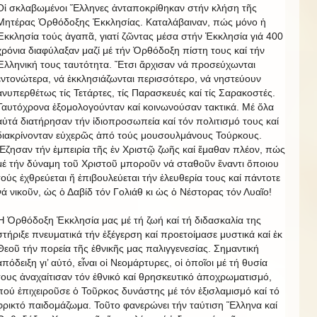
Οἱ σκλαβωμένοι Ἕλληνες ἀνταποκρίθηκαν στήν κλήση τῆς
Μητέρας Ὀρθόδοξης Ἐκκλησίας. Καταλάβαιναν, πώς μόνο ἡ
Ἐκκλησία τούς ἀγαπᾶ, γιατί ζῶντας μέσα στήν Ἐκκλησία γιά 400
χρόνια διαφύλαξαν μαζί μέ τήν Ὀρθόδοξη πίστη τους καί τήν
Ἑλληνική τους ταυτότητα. Ἔτσι ἄρχισαν νά προσεύχωνται
ἐντονώτερα, νά ἐκκλησιάζωνται περισσότερο, νά νηστεύουν
ἀνυπερθέτως τίς Τετάρτες, τίς Παρασκευές καί τίς Σαρακοστές.
Ταυτόχρονα ἐξομολογούνταν καί κοινωνούσαν τακτικά. Μέ ὅλα
αὐτά διατήρησαν τήν ἰδιοπροσωπεία καί τόν πολιτισμό τους καί
διακρίνονταν εὐχερῶς ἀπό τούς μουσουλμάνους Τούρκους.
Ἔζησαν τήν ἐμπειρία τῆς ἐν Χριστῷ ζωῆς καί ἔμαθαν πλέον, πώς
μέ τήν δύναμη τοῦ Χριστοῦ μποροῦν νά σταθοῦν ἔναντι ὅποιου
τούς ἐχθρεύεται ἤ ἐπιβουλεύεται τήν ἐλευθερία τους καί πάντοτε
νά νικοῦν, ὡς ὁ Δαβίδ τόν Γολιάθ κι ὡς ὁ Νέστορας τόν Λυαῖο!
Ἡ Ὀρθόδοξη Ἐκκλησία μας μέ τή ζωή καί τή διδασκαλία της
στήριξε πνευματικά τήν ἐξέγερση καί προετοίμασε μυστικά καί ἐκ
Θεοῦ τήν πορεία τῆς ἐθνικῆς μας παλιγγενεσίας. Σημαντική
ἀπόδειξη γι’ αὐτό, εἶναι οἱ Νεομάρτυρες, οἱ ὁποῖοι μέ τή θυσία
τους ἀναχαίτισαν τόν ἐθνικό καί θρησκευτικό ἀποχρωματισμό,
πού ἐπιχειροῦσε ὁ Τοῦρκος δυνάστης μέ τόν ἐξισλαμισμό καί τό
φρικτό παιδομάζωμα. Τοῦτο φανερώνει τήν ταύτιση Ἕλληνα καί