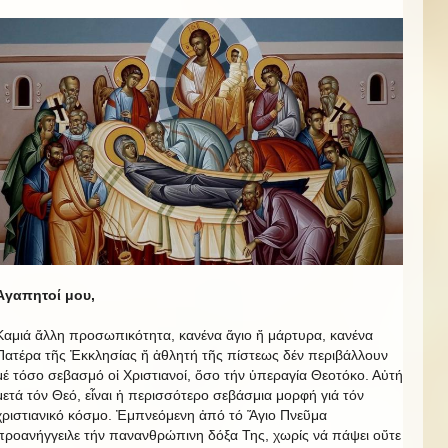
Ἀγαπητοί μου,
Καμιά ἄλλη προσωπικότητα, κανένα ἅγιο ἤ μάρτυρα, κανένα
Πατέρα τῆς Ἐκκλησίας ἤ ἀθλητή τῆς πίστεως δέν περιβάλλουν
μέ τόσο σεβασμό οἱ Χριστιανοί, ὅσο τήν ὑπεραγία Θεοτόκο. Αὐτή
μετά τόν Θεό, εἶναι ἡ περισσότερο σεβάσμια μορφή γιά τόν
χριστιανικό κόσμο. Ἐμπνεόμενη ἀπό τό Ἅγιο Πνεῦμα
προανήγγειλε τήν πανανθρώπινη δόξα Της, χωρίς νά πάψει οὔτε