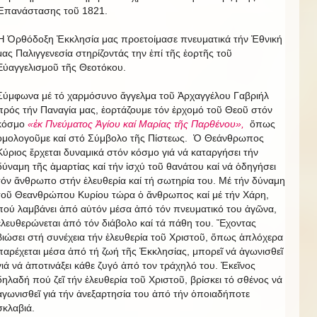
Ἐπανάστασης τοῦ 1821.
Ἡ Ὀρθόδοξη Ἐκκλησία μας προετοίμασε πνευματικά τήν Ἐθνική
μας Παλιγγενεσία στηρίζοντάς την ἐπί τῆς ἑορτῆς τοῦ
Εὐαγγελισμοῦ τῆς Θεοτόκου.
Σύμφωνα μέ τό χαρμόσυνο ἄγγελμα τοῦ Ἀρχαγγέλου Γαβριήλ
πρός τήν Παναγία μας, ἑορτάζουμε τόν ἐρχομό τοῦ Θεοῦ στόν
κόσμο
«ἐκ Πνεύματος Ἁγίου καί Μαρίας τῆς Παρθένου»,
ὅπως
ὁμολογοῦμε καί στό Σύμβολο τῆς Πίστεως. Ὁ Θεάνθρωπος
Κύριος ἔρχεται δυναμικά στόν κόσμο γιά νά καταργήσει τήν
δύναμη τῆς ἁμαρτίας καί τήν ἰσχύ τοῦ θανάτου καί νά ὁδηγήσει
τόν ἄνθρωπο στήν ἐλευθερία καί τή σωτηρία του. Μέ τήν δύναμη
τοῦ Θεανθρώπου Κυρίου τώρα ὁ ἄνθρωπος καί μέ τήν Χάρη,
πού λαμβάνει ἀπό αὐτόν μέσα ἀπό τόν πνευματικό του ἀγῶνα,
ἐλευθερώνεται ἀπό τόν διάβολο καί τά πάθη του. Ἔχοντας
βιώσει στή συνέχεια τήν ἐλευθερία τοῦ Χριστοῦ, ὅπως ἁπλόχερα
παρέχεται μέσα ἀπό τή ζωή τῆς Ἐκκλησίας, μπορεῖ νά ἀγωνισθεῖ
γιά νά ἀποτινάξει κάθε ζυγό ἀπό τον τράχηλό του. Ἐκεῖνος
δηλαδή πού ζεῖ τήν ἐλευθερία τοῦ Χριστοῦ, βρίσκει τό σθένος νά
ἀγωνισθεῖ γιά τήν ἀνεξαρτησία του ἀπό τήν ὁποιαδήποτε
σκλαβιά.