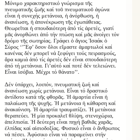
Μόνιμο χαρακτηριστικό γνώρισμα τῆς
πνευματικῆς ζωῆς καί τοῦ πνευματικοῦ ἀγώνα
εἶναι ἡ συνεχής μετάνοια, ἡ ἀνόρθωση, ἡ
ἀνανέωση, ἡ ἀπονέκρωση τῆς ἐγωπάθειας.
Θεωρεῖται ἡ σπουδαιότερη ἀπό τίς ἀρετές, γιατί
μᾶς ἀνορθώνει ἀπό τήν πτώση καί μᾶς ἀνοίγει τόν
δρόμο τῆς σωτηρίας. Γράφει ὁ ἅγιος Ἰσαάκ ὁ
Σύρος ‘’Ἔφ’ ὅσον ὅλοι εἴμαστε ἁμαρτωλοί καί
κανένας δέν μπορεῖ νά ξεφύγει τούς πειρασμούς,
ἄρα καμιά ἀπό τίς ἀρετές δέν εἶναι σπουδαιότερη
ἀπό τή μετάνοια. Γι’αὐτό καί ποτέ δέν τελειώνει.
Εἶναι ἰσόβια. Μέχρι τό θάνατο’’.
Δέν ὑπάρχει, λοιπόν, πνευματική ζωή καί
ἀνανέωση χωρίς μετάνοια. Εἶναι τό δραστικό
ἀντίδοτο κατά τῆς φθορᾶς. Ἡ ἁμαρτία εἶναι ἡ
παλαίωση τῆς ψυχῆς. Ἡ μετάνοια ἡ κάθαρση καί
ἀνακαίνιση. Ἡ ἁμαρτία τραυματίζει. Ἡ μετάνοια
θεραπεύει. Ἡ μία προκαλεῖ θλίψη, στενοχώρια,
ἀπελπισία. Ἡ δεύτερη εἶναι πηγή βαθιᾶς χαρᾶς,
ἐλπίδας καί αἰσιοδοξίας. Φυσικό εἶναι ὁ ἄνθρωπος
νά πέσει. Ἀφύσικο εἶναι νά παραμείνει στήν