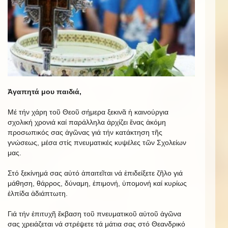
Ἀγαπητά μου παιδιά,
Μέ τήν χάρη τοῦ Θεοῦ σήμερα ξεκινᾶ ἡ καινούργια
σχολική χρονιά καί παράλληλα ἀρχίζει ἕνας ἀκόμη
προσωπικός σας ἀγῶνας γιά τήν κατάκτηση τῆς
γνώσεως, μέσα στίς πνευματικές κυψέλες τῶν Σχολείων
μας.
Στό ξεκίνημά σας αὐτό ἀπαιτεῖται νά ἐπιδείξετε ζῆλο γιά
μάθηση, θάρρος, δύναμη, ἐπιμονή, ὑπομονή καί κυρίως
ἐλπίδα ἀδιάπτωτη.
Γιά τήν ἐπιτυχῆ ἔκβαση τοῦ πνευματικοῦ αὐτοῦ ἀγῶνα
σας χρειάζεται νά στρέψετε τά μάτια σας στό Θεανδρικό