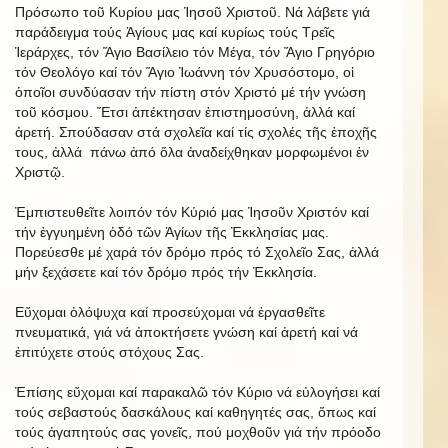
Πρόσωπο τοῦ Κυρίου μας Ἰησοῦ Χριστοῦ. Νά λάβετε γιά
παράδειγμα τούς Ἁγίους μας καί κυρίως τούς Τρεῖς
Ἱεράρχες, τόν Ἅγιο Βασίλειο τόν Μέγα, τόν Ἅγιο Γρηγόριο
τόν Θεολόγο καί τόν Ἅγιο Ἰωάννη τόν Χρυσόστομο, οἱ
ὁποῖοι συνδύασαν τήν πίστη στόν Χριστό μέ τήν γνώση
τοῦ κόσμου. Ἔτσι ἀπέκτησαν ἐπιστημοσύνη, ἀλλά καί
ἀρετή. Σπούδασαν στά σχολεῖα καί τίς σχολές τῆς ἐποχῆς
τους, ἀλλά πάνω ἀπό ὅλα ἀναδείχθηκαν μορφωμένοι ἐν
Χριστῷ.
Ἐμπιστευθεῖτε λοιπόν τόν Κύριό μας Ἰησοῦν Χριστόν καί
τήν ἐγγυημένη ὁδό τῶν Ἁγίων τῆς Ἐκκλησίας μας.
Πορεύεσθε μέ χαρά τόν δρόμο πρός τό Σχολεῖο Σας, ἀλλά
μήν ξεχάσετε καί τόν δρόμο πρός τήν Ἐκκλησία.
Εὔχομαι ὁλόψυχα καί προσεύχομαι νά ἐργασθεῖτε
πνευματικά, γιά νά ἀποκτήσετε γνώση καί ἀρετή καί νά
ἐπιτύχετε στούς στόχους Σας.
Ἐπίσης εὔχομαι καί παρακαλῶ τόν Κύριο νά εὐλογήσει καί
τούς σεβαστούς δασκάλους καί καθηγητές σας, ὅπως καί
τούς ἀγαπητούς σας γονεῖς, πού μοχθοῦν γιά τήν πρόοδο