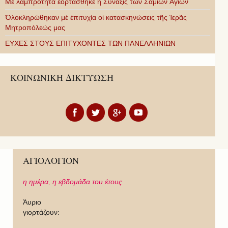
Με λαμπρότητα ἑορτάσθηκε ἡ Σύναξις τῶν Σαμίων Ἁγίων
Ὁλοκληρώθηκαν μὲ ἐπιτυχία οἱ κατασκηνώσεις τῆς Ἱερᾶς
Μητροπόλεώς μας
ΕΥΧΕΣ ΣΤΟΥΣ ΕΠΙΤΥΧΟΝΤΕΣ ΤΩΝ ΠΑΝΕΛΛΗΝΙΩΝ
ΚΟΙΝΩΝΙΚΗ ΔΙΚΤΥΩΣΗ
ΑΓΙΟΛΟΓΙΟΝ
η ημέρα,
η εβδομάδα του έτους
Άυριο
γιορτάζουν: