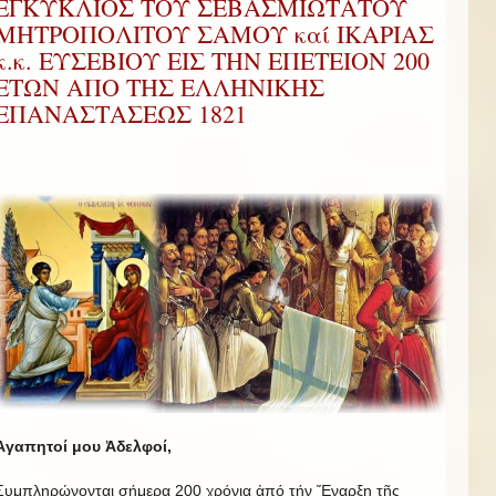
ΕΓΚΥΚΛΙΟΣ ΤΟΥ ΣΕΒΑΣΜΙΩΤΑΤΟΥ
ΜΗΤΡΟΠΟΛΙΤΟΥ ΣΑΜΟΥ καί ΙΚΑΡΙΑΣ
κ.κ. ΕΥΣΕΒΙΟΥ ΕΙΣ ΤΗΝ ΕΠΕΤΕΙΟΝ 200
ΕΤΩΝ ΑΠΟ ΤΗΣ ΕΛΛΗΝΙΚΗΣ
ΕΠΑΝΑΣΤΑΣΕΩΣ 1821
Ἀγαπητοί
μου
Ἀδελφοί
,
Συμπληρώνονται σήμερα 200 χρόνια ἀπό τήν Ἔναρξη τῆς