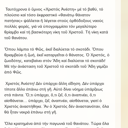
Ταυτόχρονα ὁ ὕμνος «Χριστός Ἀνέστη» μέ τό βαθύ, τό
πλούσιο καί τόσο ἐκφραστικό «θανάτῳ θάνατον
πατήσας» ψάλλεται ἤ λέγεται στούς ὀρθόδοξους ναούς
πολλές φορές, γιά νά ὑπογραμμίσει τόν μεγαλύτερο
θρίαμβο καί τή βασικότερη νίκη τοῦ Χριστοῦ. Τή νίκη κατά
τοῦ θανάτου.
Ὅπου λάμπει τό Φῶς, ἐκεῖ διαλύεται τό σκοτάδι. Ὅπου
θριαμβεύει ἡ ζωή, ἐκεῖ καταργεῖται ὁ θάνατος. Ὁ Χριστός, ὁ
ζωοδότης, κατεβαίνει στόν Ἅδη καί διαλύεται τό σκοτάδι!
Μέ τήν ἀνάσταση τοῦ Χριστοῦ τό σκοτάδι τοῦ Ἅδη γεμίζει
ἀπό Φῶς.
Χριστός Ἀνέστη! Δέν ὑπάρχει ἄλλη εἴδηση. Δέν ὑπάρχει
τίποτε ἄλλο ἐπάνω στή γῆ. Αὐτό δίνει νόημα ὑπάρξεως
στά πάντα. Ὅ,τι ὑπάρχει, ὅ,τι ζεῖ, ὅ,τι ἀναπνέει, ὅ,τι
αἰσθάνεται… ὑπάρχει, ζεῖ, ἀναπνέει, αἰσθάνεται, γιατί ὁ
Χριστός ἀναστήθηκε. Ἄν ὁ Χριστός δέν ἀνασταινόταν, ὅλα
θά ἦταν νεκρά ἐπάνω στή γῆ.
Ὅλα κρατημένα ἀπό τήν παγωνιά τοῦ θανάτου. Τώρα ὅλα