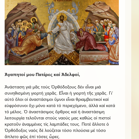
Ἀγαπητοί μου Πατέρες καί Ἀδελφοί,
Ἀνάσταση γιά μᾶς τούς Ὀρθόδοξους δέν εἶναι μιά
συνηθισμένη γιορτή χαρᾶς. Εἶναι ἡ γιορτή τῆς χαρᾶς. Γι’
αὐτό ὅλοι οἱ ἀναστάσιμοι ὕμνοι εἶναι θριαμβευτικοί καί
εὐφρόσυνοι ὄχι μόνο κατά τό περιεχόμενο, ἀλλά καί κατά
τό μέλος. Ὁ ἀναστάσιμος ὄρθρος καί ἡ ἀναστάσιμη
λειτουργία τελοῦνται στούς ναούς μας καθώς οἱ πιστοί
κρατοῦν ἀναμμένες τίς λαμπάδες τους. Ποτέ ἄλλοτε ὁ
Ὀρθόδοξος ναός δέ λούζεται τόσο πλούσια μέ τόσο
ἄπλετο φῶς ἐπί τόσες ὧρες.