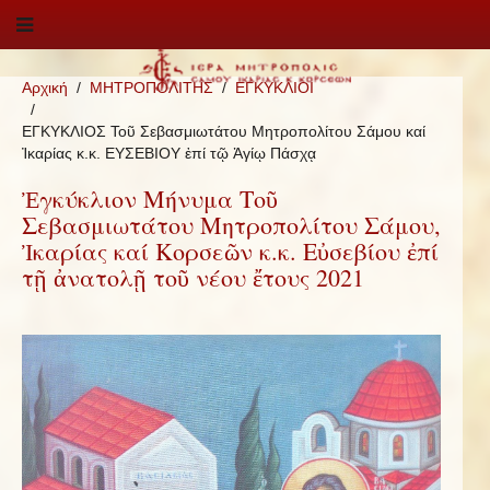
Αρχική
ΜΗΤΡΟΠΟΛΙΤΗΣ
ΕΓΚΥΚΛΙΟΙ
ΕΓΚΥΚΛΙΟΣ Τοῦ Σεβασμιωτάτου Μητροπολίτου Σάμου καί
Ἰκαρίας κ.κ. ΕΥΣΕΒΙΟΥ ἐπί τῷ Ἁγίῳ Πάσχᾳ
Ἐγκύκλιον Μήνυμα Τοῦ
Σεβασμιωτάτου Μητροπολίτου Σάμου,
Ἰκαρίας καί Κορσεῶν κ.κ. Εὐσεβίου ἐπί
τῇ ἀνατολῇ τοῦ νέου ἔτους 2021