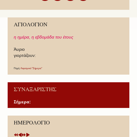
ΑΓΙΟΛΟΓΙΟΝ
η ημέρα,
η εβδομάδα του έτους
Άυριο
γιορτάζουν:
Πηγή:
Λογισμικό "Σήμερα"
ΣΥΝΑΞΑΡΙΣΤΗΣ
Σήμερα:
P
P
N
N
ΗΜΕΡΟΛΟΓΙΟ
r
r
e
e
e
e
x
x
v
v
t
t