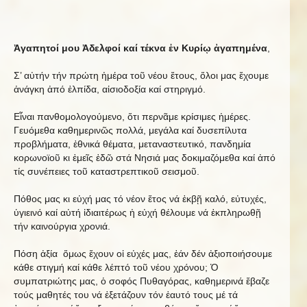
Ἀγαπητοί μου Ἀδελφοί καί τέκνα ἐν Κυρίῳ ἀγαπημένα
,
Σ’ αὐτήν τήν πρώτη ἡμέρα τοῦ νέου ἔτους, ὅλοι μας ἔχουμε
ἀνάγκη ἀπό ἐλπίδα, αἰσιοδοξία καί στηριγμό.
Εἶναι πανθομολογούμενο, ὅτι περνᾶμε κρίσιμες ἡμέρες.
Γευόμεθα καθημερινῶς πολλά, μεγάλα καί δυσεπίλυτα
προβλήματα, ἐθνικά θέματα, μεταναστευτικό, πανδημία
κορωνοϊοῦ κι ἐμεῖς ἐδῶ στά Νησιά μας δοκιμαζόμεθα καί ἀπό
τίς συνέπειες τοῦ καταστρεπτικοῦ σεισμοῦ.
Πόθος μας κι εὐχή μας τό νέον ἔτος νά ἐκβῇ καλό, εὐτυχές,
ὑγιεινό καί αὐτή ἰδιαιτέρως ἡ εὐχή θέλουμε νά ἐκπληρωθῇ
τήν καινούργια χρονιά.
Πόση ἀξία ὅμως ἔχουν οἱ εὐχές μας, ἐάν δέν ἀξιοποιήσουμε
κάθε στιγμή καί κάθε λέπτό τοῦ νέου χρόνου; Ὁ
συμπατριώτης μας, ὁ σοφός Πυθαγόρας, καθημερινά ἔβαζε
τούς μαθητές του νά ἐξετάζουν τόν ἑαυτό τους μέ τά