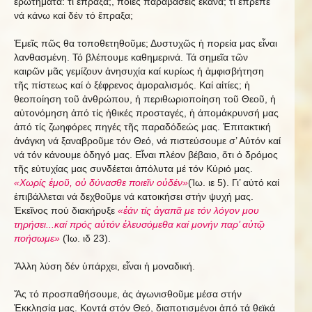
ἐρωτήματα: τί ἔπραξα;, ποιές παραβάσεις ἔκανα; τί ἔπρεπε
νά κάνω καί δέν τό ἔπραξα;
Ἐμεῖς πῶς θα τοποθετηθοῦμε; Δυστυχῶς ἡ πορεία μας εἶναι
λανθασμένη. Τό βλέπουμε καθημερινά. Τά σημεῖα τῶν
καιρῶν μᾶς γεμίζουν ἀνησυχία καί κυρίως ἡ ἀμφισβήτηση
τῆς πίστεως καί ὁ ξέφρενος ἀμοραλισμός. Καί αἰτίες; ἡ
θεοποίηση τοῦ ἀνθρώπου, ἡ περιθωριοποίηση τοῦ Θεοῦ, ἡ
αὐτονόμηση ἀπό τίς ἠθικές προσταγές, ἡ ἀπομάκρυνσή μας
ἀπό τίς ζωηφόρες πηγές τῆς παραδόδεώς μας. Ἐπιτακτική
ἀνάγκη νά ξαναβροῦμε τόν Θεό, νά πιστεύσουμε σ’ Αὐτόν καί
νά τόν κάνουμε ὁδηγό μας. Εἶναι πλέον βέβαιο, ὅτι ὁ δρόμος
τῆς εὐτυχίας μας συνδέεται ἀπόλυτα μέ τόν Κύριό μας.
«Χωρίς ἐμοῦ, οὐ δύνασθε ποιεῖν οὐδέν»
(Ἰω. ιε 5). Γι’ αὐτό καί
ἐπιβάλλεται νά δεχθοῦμε νά κατοικήσει στήν ψυχή μας.
Ἐκεῖνος πού διακήρυξε
«ἐάν τίς ἀγαπᾶ με τόν λόγον μου
τηρήσει...καί πρός αὐτόν ἐλευσόμεθα καί μονήν παρ’ αὐτῷ
ποήσωμε»
(Ἰω. ιδ 23).
Ἄλλη λύση δέν ὑπάρχει, εἶναι ἡ μοναδική.
Ἄς τό προσπαθήσουμε, ἀς ἀγωνισθοῦμε μέσα στήν
Ἐκκλησία μας. Κοντά στόν Θεό, διαποτισμένοι ἀπό τά θεϊκά