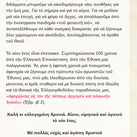
διδάγματα μποροῦμε νά οἰκοδομήσουμε νέες συνθῆκες γιά
τήν ζωή μας. Γιά τό σήμερα καί γιά τό αὔριο. Γιά νά ροδίσει
μιά νέα ἐποχή, γιά νά φύγει τό ἄγχος, νά ἀπαλλαγοῦμε ἀπό
τήν ἐνσκήψασα πανδημία «τοῦ φονευτῆ ἰοῦ», νά
ἀνταπεξέλθουμε σέ κάθε σεισμική δοκιμασία, γιά νά ζήσουμε
ὅλοι χαρούμενοι καί αἰσιόδοξοι, ἀπολαμβάνοντας τά ἀγαθά
τοῦ Θεοῦ.
Τό νέον ἔτος εἶναι ἐπετειακό. Συμπληρώνονται 200 χρόνια
ἀπό τήν Ἑλληνική Ἐπανάσταση, ἀπό τήν Ἐθνική μας
παλιγγενεσία. Ἄς γίνει ἡ ἐφετινή χρονιά μιά πνευματική
ἀφετηρία νά ζήσουμε στά πρότυπα τῶν ἀγωνιστῶν τοῦ
Ἔθνους μας, πού μᾶς ἐλευθέρωσαν ἀπό τήν δουλεία,
μένοντας κι ἐμεῖς σταθεροί καί μέ δυνατή πίστη στά ἰδεώδη
καί τά ἰδανικά τῆς Ἑλληνορθοδόξου παραδόσεώς μας,
«ἀφορῷντες εἰς τόν τῆς πίστεως ἀρχηγόν καί τελειωτήν
Ἰησοῦν»
(Ἑβρ. ιβ΄2).
Καλή κι εὐλογημένη Χρονιά. Αἴσιο, εἰρηνικό καί ὑγιεινό
τό νέο ἔτος.
Μέ πολλές εὐχές καί ἀγάπη Χριστοῦ