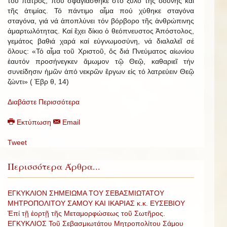
τοῦ πατρός, πού σφαγιάσθηκε στό ξύλο τῆς ὀδύνης καί
τῆς ἀτιμίας. Τό πάντιμο αἷμα πού χύθηκε σταγόνα
σταγόνα, γιά νά ἀποπλύνει τόν βόρβορο τῆς ἀνθρώπινης
ἁμαρτωλότητας. Καί ἔχει δίκιο ὁ θεόπνευστος Ἀπόστολος,
γεμάτος βαθιά χαρά καί εὐγνωμοσύνη, νά διαλαλεῖ σέ
ὅλους: «Τό αἷμα τοῦ Χριστοῦ, ὅς διά Πνεύματος αἰωνίου
ἑαυτόν προσήνεγκεν ἄμωμον τῷ Θεῷ, καθαριεῖ τήν
συνείδησιν ἡμῶν ἀπό νεκρῶν ἔργων εἰς τό λατρεύειν Θεῷ
ζώντι» ( Ἐβρ θ, 14)
Διαβάστε Περισσότερα
Εκτύπωση
Email
Tweet
Περισσότερα Άρθρα...
ΕΓΚΥΚΛΙΟΝ ΣΗΜΕΙΩΜΑ ΤΟΥ ΣΕΒΑΣΜΙΩΤΑΤΟΥ
ΜΗΤΡΟΠΟΛΙΤΟΥ ΣΑΜΟΥ ΚΑΙ ΙΚΑΡΙΑΣ κ.κ. ΕΥΣΕΒΙΟΥ
Ἐπί τῇ ἑορτῇ τῆς Μεταμορφώσεως τοῦ Σωτῆρος.
ΕΓΚΥΚΛΙΟΣ Τοῦ Σεβασμιωτάτου Μητροπολίτου Σάμου