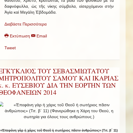
θανάτου, Χριστό, κρατώντας τά βαΐα τῶν φοινίκων μέ τά
δαφνόφυλλα, ὡς τῆς νίκης σύμβολα, εἰσερχόμενοι στήν
Ἁγία καί Μεγάλη Ἑβδομάδα.
Διαβάστε Περισσότερα
Εκτύπωση
Email
Tweet
ΕΓΚΥΚΛΙΟΣ ΤΟΥ ΣΕΒΑΣΜΙΩΤΑΤΟΥ
ΜΗΤΡΟΠΟΛΙΤΟΥ ΣΑΜΟΥ ΚΑΙ ΙΚΑΡΙΑΣ
κ. κ. ΕΥΣΕΒΙΟΥ ΔΙΑ ΤΗΝ ΕΟΡΤΗΝ ΤΩΝ
ΘΕΟΦΑΝΕΙΩΝ 2014
«Ἐπεφάνη γὰρ ἡ χάρις τοῦ Θεοῦ ἡ σωτήριος πᾶσιν ἀνθρώποις» (Τιτ. β΄ 11)