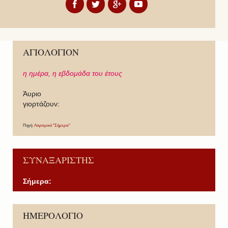
ΑΓΙΟΛΟΓΙΟΝ
η ημέρα,
η εβδομάδα του έτους
Άυριο
γιορτάζουν:
Πηγή:
Λογισμικό "Σήμερα"
ΣΥΝΑΞΑΡΙΣΤΗΣ
Σήμερα:
P
P
N
N
ΗΜΕΡΟΛΟΓΙΟ
r
r
e
e
e
e
x
x