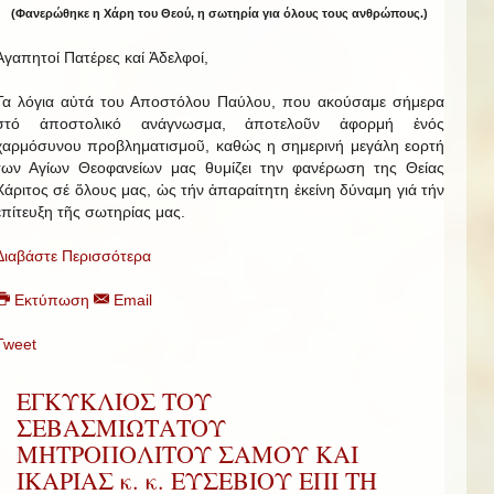
(Φανερώθηκε η Χάρη του Θεού, η σωτηρία για όλους τους ανθρώπους.)
Ἀγαπητοί Πατέρες καί Ἀδελφοί,
Τα λόγια αὐτά του Αποστόλου Παύλου, που ακούσαμε σήμερα
στό ἀποστολικό ανάγνωσμα, ἀποτελοῦν ἀφορμή ἑνός
χαρμόσυνου προβληματισμοῦ, καθώς η σημερινή μεγάλη εορτή
των Αγίων Θεοφανείων μας θυμίζει την φανέρωση της Θείας
Χάριτος σέ ὅλους μας, ὡς τήν ἀπαραίτητη ἐκείνη δύναμη γιά τήν
ἐπίτευξη τῆς σωτηρίας μας.
Διαβάστε Περισσότερα
Εκτύπωση
Email
Tweet
ΕΓΚΥΚΛΙΟΣ ΤΟΥ
ΣΕΒΑΣΜΙΩΤΑΤΟΥ
ΜΗΤΡΟΠΟΛΙΤΟΥ ΣΑΜΟΥ ΚΑΙ
ΙΚΑΡΙΑΣ κ. κ. ΕΥΣΕΒΙΟΥ ΕΠΙ ΤΗ