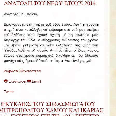
ΑΝΑΤΟΛΗ ΤΟΥ ΝΕΟΥ ΕΤΟΥΣ 2014
Ἀγαπητά μου παιδιά,
Βρισκόμαστε στήν ἀρχή τοῦ νέου ἔτους. Αὐτή ἡ χρονική
στιγμή εἶναι κατάλληλη νά φέρουμε στό νοῦ μας σκέψεις
καί ἀλήθειες πού ἔχουν σχέση μέ τή σωτηρία μας.
Κυρίαρχο τόν θέλει ὁ σύγχρονος ἄνθρωπος τόν χρόνο.
Τόν ἔβαλε ρυθμιστή σέ κάθε ἐκδήλωση τῆς ζωῆς του.
Ὑποδουλώθηκε σ' αὐτόν. Ἀντί νά εἶναι ὁ ἰδιος κύριος,
ἔδωσε στό χρόνο κυριαρχικά δικαιώματα. Τόν ἀξιολογεῖ
μονάχα σέ χρῆμα καί ἀποδοτικότητα. Δέν τόν ἱεραρχεῖ.
Διαβάστε Περισσότερα
Εκτύπωση
Email
Tweet
ΕΓΚΥΚΛΙΟΣ ΤΟΥ ΣΕΒΑΣΜΙΩΤΑΤΟΥ
ΜΗΤΡΟΠΟΛΙΤΟΥ ΣΑΜΟΥ ΚΑΙ ΙΚΑΡΙΑΣ