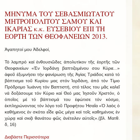
ΜΗΝΥΜΑ ΤΟΥ ΣΕΒΑΣΜΙΩΤΑΤΟΥ
ΜΗΤΡΟΠΟΛΙΤΟΥ ΣΑΜΟΥ ΚΑΙ
ΙΚΑΡΙΑΣ κ.κ. ΕΥΣΕΒΙΟΥ ΕΠΙ ΤΗ
ΕΟΡΤΗ ΤΩΝ ΘΕΟΦΑΝΕΙΩΝ 2013.
Ἀγαπητοί μου Ἀδελφοί,
Τό λαμπρό καί ἐνθουσιῶδες ἀπολυτίκον τῆς ἑορτῆς τῶν
Θεοφανείων «Ἐν Ἰορδάνῃ βαπτιζομένου σου Κύριε...»
ἀφοῦ ἐξυμνήσει τήν φανέρωση τῆς Ἁγίας Τριάδος κατά τό
βάπτισμα τοῦ Κυρίου μας στόν Ἰορδάνη, ἀπό τόν Τίμιο
Πρόδρομο Ἰωάννη τόν Βαπτιστή, στό τέλος του μᾶς καλεῖ
νά δοξάσουμε τόν Κύριο καί Θεό μας Ἰησοῦν Χριστόν, ὁ
ὁποῖος μέ τό βάπτισμά του ἐφώτισε τόν κόσμο,
ἐκπληρώνοντας τόν λόγο τοῦ Προφήτου Ἠσαΐα «Ὁ λαὸς ὁ
καθήμενος ἐν σκότει εἶδε φῶς μέγα καὶ τοῖς καθημένοις ἐν
χώρᾳ καὶ σκιᾷ θανάτου φῶς ἀνέτειλεν αὐτοῖς».(βλ. Ματθ.
δ, 16)
Διαβάστε Περισσότερα