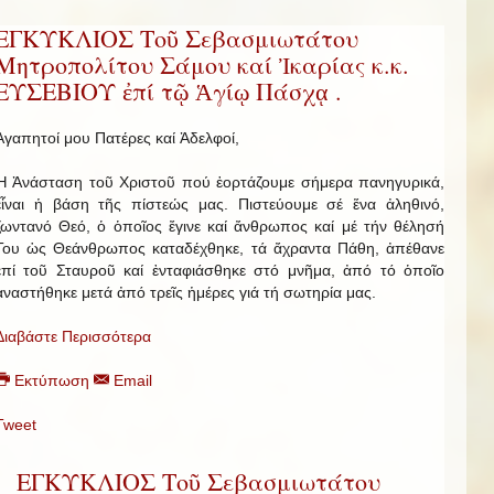
ΕΓΚΥΚΛΙΟΣ Τοῦ Σεβασμιωτάτου
Μητροπολίτου Σάμου καί Ἰκαρίας κ.κ.
ΕΥΣΕΒΙΟΥ ἐπί τῷ Ἁγίῳ Πάσχᾳ .
Ἀγαπητοί μου Πατέρες καί Ἀδελφοί,
Ἡ Ἀνάσταση τοῦ Χριστοῦ πού ἑορτάζουμε σήμερα πανηγυρικά,
εἶναι ἡ βάση τῆς πίστεώς μας. Πιστεύουμε σέ ἕνα ἀληθινό,
ζωντανό Θεό, ὁ ὁποῖος ἔγινε καί ἄνθρωπος καί μέ τήν θέλησή
Του ὡς Θεάνθρωπος καταδέχθηκε, τά ἄχραντα Πάθη, ἀπέθανε
ἐπί τοῦ Σταυροῦ καί ἐνταφιάσθηκε στό μνῆμα, ἀπό τό ὁποῖο
ἀναστήθηκε μετά ἀπό τρεῖς ἡμέρες γιά τή σωτηρία μας.
Διαβάστε Περισσότερα
Εκτύπωση
Email
Tweet
ΕΓΚΥΚΛΙΟΣ Τοῦ Σεβασμιωτάτου