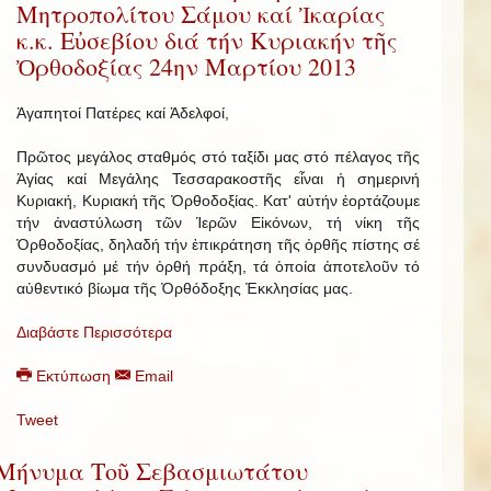
Μητροπολίτου Σάμου καί Ἰκαρίας
κ.κ. Εὐσεβίου διά τήν Κυριακήν τῆς
Ὀρθοδοξίας 24ην Μαρτίου 2013
Ἀγαπητοί Πατέρες καί Ἀδελφοί,
Πρῶτος μεγάλος σταθμός στό ταξίδι μας στό πέλαγος τῆς
Ἁγίας καί Μεγάλης Τεσσαρακοστῆς εἶναι ἡ σημερινή
Κυριακή, Κυριακή τῆς Ὀρθοδοξίας. Κατ' αὐτήν ἑορτάζουμε
τήν ἀναστύλωση τῶν Ἱερῶν Εἰκόνων, τή νίκη τῆς
Ὀρθοδοξίας, δηλαδή τήν ἐπικράτηση τῆς ὀρθῆς πίστης σέ
συνδυασμό μέ τήν ὀρθή πράξη, τά ὁποία ἀποτελοῦν τό
αὐθεντικό βίωμα τῆς Ὀρθόδοξης Ἐκκλησίας μας.
Διαβάστε Περισσότερα
Εκτύπωση
Email
Tweet
Μήνυμα Τοῦ Σεβασμιωτάτου