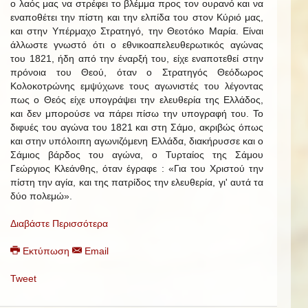
ο λαός μας να στρέφει το βλέμμα προς τον ουρανό και να
εναποθέτει την πίστη και την ελπίδα του στον Κύριό μας,
και στην Υπέρμαχο Στρατηγό, την Θεοτόκο Μαρία. Είναι
άλλωστε γνωστό ότι ο εθνικοαπελευθερωτικός αγώνας
του 1821, ήδη από την έναρξή του, είχε εναποτεθεί στην
πρόνοια του Θεού, όταν ο Στρατηγός Θεόδωρος
Κολοκοτρώνης εμψύχωνε τους αγωνιστές του λέγοντας
πως ο Θεός είχε υπογράψει την ελευθερία της Ελλάδος,
και δεν μπορούσε να πάρει πίσω την υπογραφή του. Το
διφυές του αγώνα του 1821 και στη Σάμο, ακριβώς όπως
και στην υπόλοιπη αγωνιζόμενη Ελλάδα, διακήρυσσε και ο
Σάμιος βάρδος του αγώνα, ο Τυρταίος της Σάμου
Γεώργιος Κλεάνθης, όταν έγραφε : «Για του Χριστού την
πίστη την αγία, και της πατρίδος την ελευθερία, γι' αυτά τα
δύο πολεμώ».
Διαβάστε Περισσότερα
Εκτύπωση
Email
Tweet