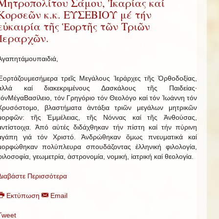
Μητροπολίτου Σάμου, Ἰκαρίας καί
Κορσεῶν κ.κ. ΕΥΣΕΒΙΟΥ μέ τήν
εὐκαιρία τῆς Ἑορτῆς τῶν Τριῶν
Ἱεραρχῶν.
Ἀγαπητάμουπαιδιά,
Ἑορτάζουμεσήμερα τρεῖς Μεγάλους Ἱεράρχες τῆς Ὀρθοδοξίας,
ἀλλά καί διακεκριμένους Δασκάλους τῆς Παιδείας·
τόνΜέγαΒασίλειο, τόν Γρηγόριο τόν Θεολόγο καί τόν Ἰωάννη τόν
Χρυσόστομο, βλαστήματα ἀντάξια τριῶν μεγάλων μητρικῶν
μορφῶν: τῆς Ἐμμέλειας, τῆς Νόννας καί τῆς Ἀνθούσας,
ἀντίστοιχα. Ἀπό αὐτές διδάχθηκαν τήν πίστη καί τήν πύρινη
ἀγάπη γιά τόν Χριστό. Ἀνδρώθηκαν ὅμως πνευματικά καί
μορφώθηκαν πολύπλευρα σπουδάζοντας ἑλληνική φιλολογία,
φιλοσοφία, γεωμετρία, ἀστρονομία, νομική, ἰατρική καί θεολογία.
Διαβάστε Περισσότερα
Εκτύπωση
Email
Tweet