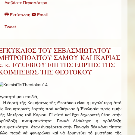
Διαβάστε Περισσότερα
Εκτύπωση
Email
Tweet
ΕΓΚΥΚΛΙΟΣ ΤΟΥ ΣΕΒΑΣΜΙΩΤΑΤΟΥ
ΜΗΤΡΟΠΟΛΙΤΟΥ ΣΑΜΟΥ ΚΑΙ ΙΚΑΡΙΑΣ
κ. κ. ΕΥΣΕΒΙΟΥ ΕΠΙ ΤΗΣ ΕΟΡΤΗΣ ΤΗΣ
ΚΟΙΜΗΣΕΩΣ ΤΗΣ ΘΕΟΤΟΚΟΥ
Ἀγαπητά μου παιδιά,
Ἡ ἑορτή τῆς Κοιμήσεως τῆς Θεοτόκου εἶναι ἡ μεγαλύτερη ἀπό
τίς θεομητορικές ἑορτές πού καθιέρωσε ἡ Ἐκκλησία πρός τιμήν
τῆς Μητέρας τοῦ Κύριου. Γί αὐτό καί ἔχει ξεχωριστή θέση στήν
ὀρθόδοξη πνευματικότητα. Γενικά ὁλόκληρη ἡ ὀρθόδοξη
πνευματικότητα, ὅταν ἀναφέρεται στήν Παναγία δέν κάνει τίποτα
ἄλλο παρά νά φανερώνει καί νά ἑρμηνεύει τό μυστήριο τῆς