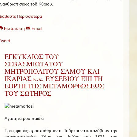
ἐνανθρωπίσεως τοῦ Κύριου.
Διαβάστε Περισσότερα
Εκτύπωση
Email
Tweet
ΕΓΚΥΚΛΙΟΣ ΤΟΥ
ΣΕΒΑΣΜΙΩΤΑΤΟΥ
ΜΗΤΡΟΠΟΛΙΤΟΥ ΣΑΜΟΥ ΚΑΙ
ΙΚΑΡΙΑΣ κ.κ. ΕΥΣΕΒΙΟΥ ΕΠΙ ΤΗ
ΕΟΡΤΗ ΤΗΣ ΜΕΤΑΜΟΡΦΩΣΕΩΣ
ΤΟΥ ΣΩΤΗΡΟΣ
Αγαπητά μου παιδιά
Τρεις φορές προσπάθησαν οι Τούρκοι να καταλάβουν την
επαναστατημένη Σάμο, τον Ιούλιο του 1821, τον