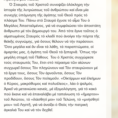
Ὁ Σταυρός τοῦ Χριστοῦ συνοψίζει ὁλόκληρη τήν
ἱστορία τῆς λυτρώσεως τοῦ ἀνθρώπου καί εἶναι μία
συνεχής ὑπόμνηση τῆς ἀγάπης τοῦ Θεοῦ πρός τό
πλάσμα Του. Πάνω στό Σταυρό ἔχυσε τό αἷμα Του ὁ
Μεγάλος Ἀπεσταλμένος, γιά νά συμφιλιώσει τόν ἀποστάτη
ἄνθρωπο μέ τόν Δημιουργό του. Ἀπό τότε ἔγινε τοῦτος ὁ
αἱματωμένος Σταυρός τό κλειδί πού ἀνοίγει τήν πόρτα τῆς
θεϊκῆς συγνώμης, γιά ὅσους θέλουν νά τήν περάσουν.
Ὅσο μεγάλα καί ἄν εἶναι τά λάθη, τά παραπτώματα, οἱ
ἁμαρτίες μας, ἡ ἀγάπη τοῦ Θεοῦ τά ξεπερνᾶ. Ὅπως τήν
μεγάλη στιγμή τοῦ Πάθους Του ὁ Χριστός συγχώρεσε
τούς σταυρωτές Του, ἔτσι στό πέρασμα τῶν αἰώνων
συγχωρεῖ ὅσους Τόν πληγώνουν καί Τόν σταυρώνουν μέ
τά ἔργα τους, ὅσους Τόν ἀρνοῦνται, ὅσους Τόν
προδίδουν, ὅσους Τόν πολεμοῦν. «Οἰκτίρμων καί ἐλεήμων
ὁ Κύριος, μακρόθυμος καί πολυέλεος», λέει ὁ ψαλμός.
Ἀρκεῖ νά μετανιώσει κανείς, μέ ἐξομολόγηση, γιά τό κακό
πού ἔκανε καί νά ἐπαναλάβει μέ ταπείνωση τό «ἥμαρτον»
τοῦ Ἀσώτου, τό «ἱλάσθητί μοι» τοῦ Τελώνη, τό «μνήσθητί
μου» τοῦ Ληστῆ, γιά νά ἀνοίξει ὁ Θεός τήν πατρική
ἀγκαλιά Του καί νά τόν δεχθεῖ.