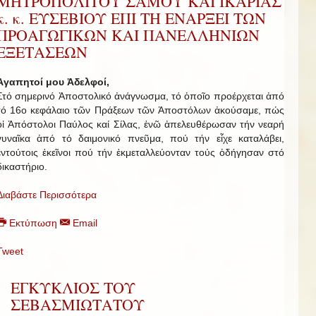
ΜΗΤΡΟΠΟΛΙΤΟΥ ΣΑΜΟΥ ΚΑΙ ΙΚΑΡΙΑΣ
κ. κ. ΕΥΣΕΒΙΟΥ ΕΠΙ ΤΗ ΕΝΑΡΞΕΙ ΤΩΝ
ΠΡΟΑΓΩΓΙΚΩΝ ΚΑΙ ΠΑΝΕΛΛΗΝΙΩΝ
ΕΞΕΤΑΣΕΩΝ
Ἀγαπητοί μου Ἀδελφοί,
Στό σημερινό Ἀποστολικό ἀνάγνωσμα, τό ὁποῖο προέρχεται ἀπό
τό 16ο κεφάλαιο τῶν Πράξεων τῶν Ἀποστόλων ἀκούσαμε, πώς
οἱ Ἀπόστολοι Παύλος καί Σίλας, ἐνῶ ἀπελευθέρωσαν τήν νεαρή
γυναῖκα ἀπό τό δαιμονικό πνεῦμα, πού τήν εἶχε καταλάβει,
ἐντούτοις ἐκεῖνοι πού τήν ἐκμεταλλεύονταν τούς ὁδήγησαν στό
δικαστήριο.
Διαβάστε Περισσότερα
Εκτύπωση
Email
Tweet
ΕΓΚΥΚΛΙΟΣ ΤΟΥ
ΣΕΒΑΣΜΙΩΤΑΤΟΥ