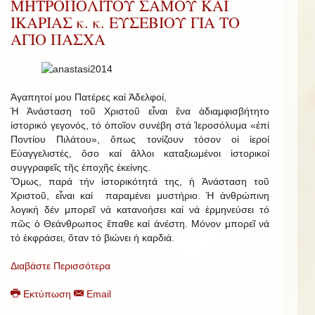
ΜΗΤΡΟΠΟΛΙΤΟΥ ΣΑΜΟΥ ΚΑΙ
ΙΚΑΡΙΑΣ κ. κ. ΕΥΣΕΒΙΟΥ ΓΙΑ ΤΟ
ΑΓΙΟ ΠΑΣΧΑ
Ἀγαπητοί μου Πατέρες καί Ἀδελφοί,
Ἡ Ἀνάσταση τοῦ Χριστοῦ εἶναι ἕνα ἀδιαμφισβήτητο
ἱστορικό γεγονός, τό ὁποῖον συνέβη στά Ἱεροσόλυμα «ἐπί
Ποντίου Πιλάτου», ὅπως τονίζουν τόσον οἱ ἱεροί
Εὐαγγελιστές, ὅσο καί ἄλλοι καταξιωμένοι ἱστορικοί
συγγραφεῖς τῆς ἐποχῆς ἐκείνης.
Ὅμως, παρά τήν ἱστορικότητά της, ἡ Ἀνάσταση τοῦ
Χριστοῦ, εἶναι καί παραμένει μυστήριο. Ἡ ἀνθρώπινη
λογική δέν μπορεῖ νά κατανοήσει καί νά ἑρμηνεύσει τό
πῶς ὁ Θεάνθρωπος ἔπαθε καί ἀνέστη. Μόνον μπορεῖ νά
τό ἐκφράσει, ὅταν τό βιώνει ἡ καρδιά.
Διαβάστε Περισσότερα
Εκτύπωση
Email