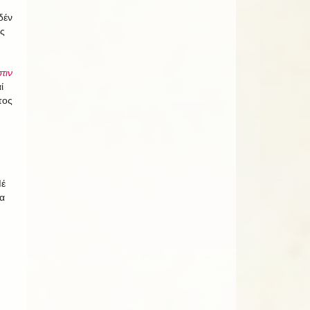
δέν
ς
τιν
ί
τος
Μέ
α