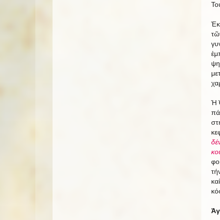
Το
Ἐκ
τῶ
γυ
ἐμ
ψη
με
χα
Ἡ 
πά
στ
κε
δέ
κο
φο
τή
κα
κό
Ἀγ