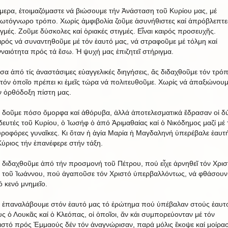
μερα, ἐτοιμαζόμαστε νά βιώσουμε τήν Ἀνάσταση τοῦ Κυρίου μας, μέ
ωτόγνωρο τρόπο. Χωρίς ἀμφιβολία ζοῦμε ἀσυνήθιστες καί ἀπρόβλεπτε
ιγμές. Ζοῦμε δύσκολες καί ὁριακές στιγμές. Εἶναι καιρός προσευχῆς.
ιρός νά συναντηθοῦμε μέ τόν ἑαυτό μας, νά στραφοῦμε μέ τόλμη καί
νναιότητα πρός τά ἔσω. Ἡ ψυχή μας ἐπιζητεῖ στήριγμα.
σα ἀπό τίς ἀναστάσιμες εὐαγγελικές διηγήσεις, ἄς διδαχθοῦμε τόν τρό
 τόν ὁποῖο πρέπει κι ἐμεῖς τώρα νά πολιτευθοῦμε. Χωρίς νά ἀπαξιώνουμ
ν ὀρθόδοξη πίστη μας.
 δοῦμε πόσο ὄμορφα καί ἀθόρυβα, ἀλλά ἀποτελεσματικά ἔδρασαν οἱ δ
δευτές τοῦ Κυρίου, ὁ Ἰωσήφ ὁ ἀπό Ἀριμαθαίας καί ὁ Νικόδημος μαζί μέ 
ροφόρες γυναῖκες. Κι ὅταν ἡ ἁγία Μαρία ἡ Μαγδαληνή ὑπερέβαλε ἑαυτή
Κύριος τήν ἐπανέφερε στήν τάξη.
 διδαχθοῦμε ἀπό τήν προσμονή τοῦ Πέτρου, πού εἶχε ἀρνηθεῖ τόν Χρισ
ί τοῦ Ἰωάννου, πού ἀγαποῦσε τόν Χριστό ὑπερβαλλόντως, νά φθάσουν
ό κενό μνημεῖο.
 ἐπαναλάβουμε στόν ἑαυτό μας τό ἐρώτημα πού ὑπέβαλαν στούς ἑαυτ
υς ὁ Λουκᾶς καί ὁ Κλεόπας, οἱ ὁποῖοι, ἄν κάι συμπορεύονταν μέ τόν
ιστό πρός Ἐμμαούς δέν τόν ἀναγνώρισαν, παρά μόλις ἔκοψε καί μοίρα