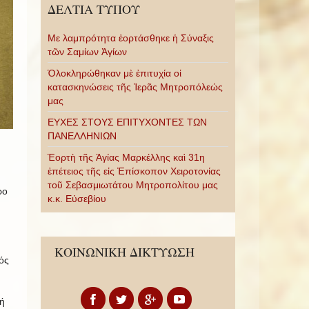
ΔΕΛΤΙΑ ΤΥΠΟΥ
Με λαμπρότητα ἑορτάσθηκε ἡ Σύναξις
τῶν Σαμίων Ἁγίων
Ὁλοκληρώθηκαν μὲ ἐπιτυχία οἱ
κατασκηνώσεις τῆς Ἱερᾶς Μητροπόλεώς
μας
ΕΥΧΕΣ ΣΤΟΥΣ ΕΠΙΤΥΧΟΝΤΕΣ ΤΩΝ
ΠΑΝΕΛΛΗΝΙΩΝ
Ἑορτὴ τῆς Ἁγίας Μαρκέλλης καὶ 31η
ἐπέτειος τῆς εἰς Ἐπίσκοπον Χειροτονίας
τοῦ Σεβασμιωτάτου Μητροπολίτου μας
ρο
κ.κ. Εὐσεβίου
ΚΟΙΝΩΝΙΚΗ ΔΙΚΤΥΩΣΗ
ός
ή