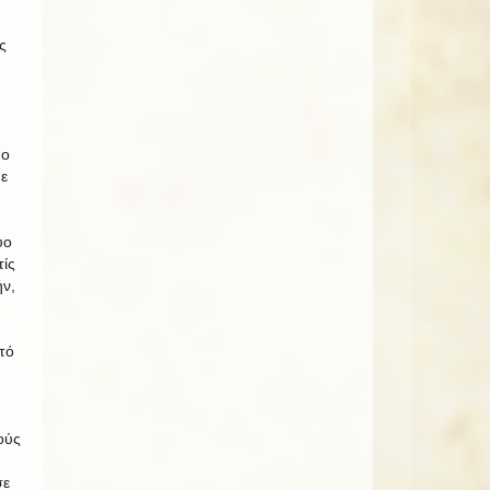
ς
πο
ε
ύο
τίς
ν,
τό
ούς
σε