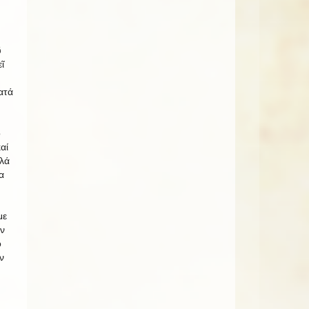
ῦ
ῖ
ατά
ὁ
αί
λλά
α
με
ν
ό
ν