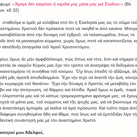
 ψωμί:
«Ἄραγε δέν καιγόταν ἡ καρδιά μας μέσα μας γιά Ἐκεῖνον;»
(Βλ.
υκ. κδ 32)
 σταθοῦμε κι ἐμεῖς μέ εὐλάβεια στό ὅτι ἡ Ἐκκλησία μας ὡς τό σῶμα το
αστημένου Χριστοῦ δέν πρόκειται ποτέ νά νικηθεῖ κι ἀπό κανένα. Μπορε
 καταβάλλεται ἀπό τήν δύναμη τοῦ ἐχθροῦ, νά ταλαιπωρεῖται, ὅπως τό
οῖο ἀπό τά μανιασμένα κύμματα, χωρίς ὅμως ποτέ νά καταποντίζεται, κ
ν αἰσιόδοξη ἐπαγγελία τοῦ Ἱεροῦ Χρυσοστόμου.
ρίως ὅμως ἄς μήν ἀμφιβάλλουμε, πώς ὅπως καί τότε, ἔτσι καί σήμερα 
αστάς ἐκ νεκρῶν Κύριός μας ἔχει τόν τρόπο νά ἀνατρέψει τά δεδομένα κ
 καινοτομήσει τή συνήθεια τοῦ κόσμου. Ὄχι ἴσως ἐπειδή τό ἀξίζουμε, ἀ
ειδή μᾶς ἀγαπᾶ ἀποδεδειγμένα. Ἔχει τήν ἰσχύ νά ἀνιστᾶ τήν ζωή, κόντρ
ήν κυριαρχία τοῦ θανάτου. Ἔχει τήν δύναμη ὁ Χριστός νά μεταβάλῃ τόν
βο καί τήν ἀπόγνωση, σέ θάρρος καί ἐλπίδα. Ἀρκεῖ ὅμως κι ἐμεῖς, παρά
ν ὀλιγοπιστία μας καί τό κάπως τρομοκρατημένο φρόνημά μας, νά ἔχου
οιχτά τά μάτια μας, τοῦ σώματος καί τῆς ψυχῆς μας, γιά νά βιώσουμε τή
ια ἀναστάσιμη ἐμπειρία, μέ ἐκεῖνα τά ἱερά πρόσωπα. Καί τοῦτο πέρα ἀπ
 διάφορα συνηθισμένα ἤθη καί ἔθιμα, πού ἴσως καί νά ἐμπόδιζαν λίγο τή
θεντική συνάντησή μας μέ τόν ἀναστημένο Χριστό.
απητοί μου Ἀδελφοί,