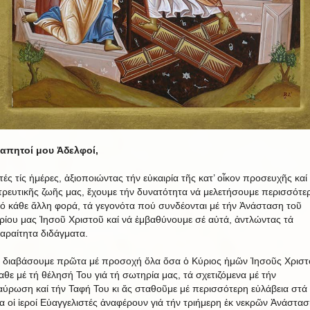
απητοί μου Ἀδελφοί,
τές τίς ἡμέρες, ἀξιοποιώντας τήν εὐκαιρία τῆς κατ’ οἶκον προσευχῆς καί
τρευτικῆς ζωῆς μας, ἔχουμε τήν δυνατότητα νά μελετήσουμε περισσότε
ό κάθε ἄλλη φορά, τά γεγονότα πού συνδέονται μέ τήν Ἀνάσταση τοῦ
ρίου μας Ἰησοῦ Χριστοῦ καί νά ἐμβαθύνουμε σέ αὐτά, ἀντλώντας τά
αραίτητα διδάγματα.
 διαβάσουμε πρῶτα μέ προσοχή ὅλα ὅσα ὁ Κύριος ἡμῶν Ἰησοῦς Χριστ
αθε μέ τή θέλησή Του γιά τή σωτηρία μας, τά σχετιζόμενα μέ τήν
αύρωση καί τήν Ταφή Του κι ἄς σταθοῦμε μέ περισσότερη εὐλάβεια στά
α οἱ ἱεροί Εὐαγγελιστές ἀναφέρουν γιά τήν τριήμερη ἐκ νεκρῶν Ἀνάστασ