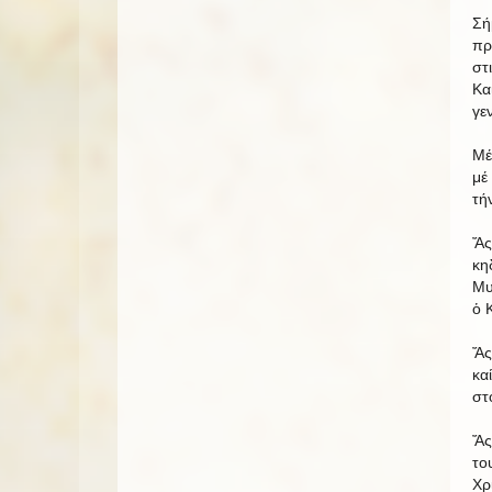
Σή
πρ
στ
Κα
γε
Μέ
μέ
τή
Ἄς
κη
Μυ
ὁ 
Ἄς
κα
στ
Ἄς
το
Χρ