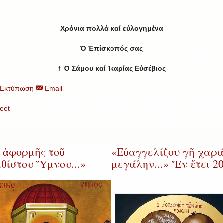
Χρόνια πολλά καί εὐλογημένα
Ὁ Ἐπίσκοπός σας
†
Ὁ Σάμου καί Ἰκαρίας Εὐσέβιος
Εκτύπωση
Email
eet
 ἀφορμῆς τοῦ
«Εὐαγγελίζου γῆ χαρ
θίστου Ὕμνου...»
μεγάλην...» Ἔν ἔτει 20