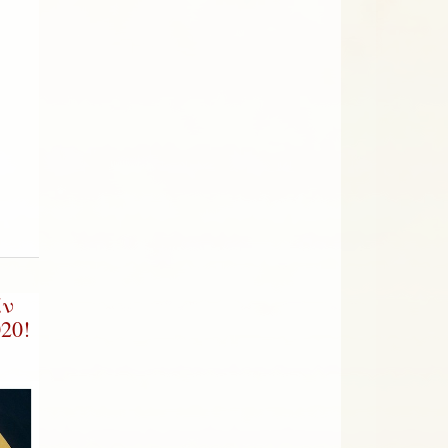
άν
20!