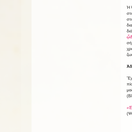
Ἡ 
στ
στ
δι
δι
ᾧδ
σή
χρ
ζω
Ἀδ
Ἔχ
πί
μα
(Βλ
«Ἐ
(Ψ