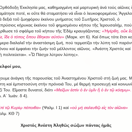
Ὀρθόδοξη Ἐκκλησία μας, καθημαγμένη καί μαρτυρική ἀνά τούς αἰῶνες 
αμάτησε ποτέ, κι οὔτε θά σταματήσει νά εἶναι ὁ λευκοφορεμένος Ἄγγελο
ά δεξιά τοῦ ζωηφόρου ἐκείνου μνήματος τοῦ Σωτῆρος Χριστοῦ, ὁ
απρύσιος κήρυκας ἐκείνου τοῦ φημισμένου κήπου τῆς Ἰερουσαλήμ, πού
όρθωσε τό σφάλμα τοῦ κήπου τῆς Ἐδέμ κραυγάζοντας:
«Ἠγέρθη, οὔκ ἔσ
ε, ἴδε ὁ τόπος ὅπου ἔθηκαν αὐτόν»
(Μαρκ. ιστ 6). Καί ὅπως τότε ἔτσι κα
μερα διαλαλεῖ τήν ἀναστάσιμη ζωή, πού τερματίζει τήν λύπη τοῦ παρόν
όνου καί ἐμφαίνει τήν ζωήν τοῦ μέλλοντος αἰῶνος. «Ἀνέστη Χριστός καί
ή πολιτεύεται». «Ὦ Πάσχα λύτρον λύπης».
ελφοί μου,
ουμε ἀνάγκη τῆς παρουσίας τοῦ Ἀναστημένου Χριστοῦ στή ζωή μας. 
στη καί ἐμπιστοσύνη στήν πρόνοιά Του, μέ θερμή προσευχή καί κοινωνί
ζί Του. Εἴμαστε δυνατοί, διότι
«Μείζων ἐστίν ὁ ἐν ὑμῖν ἤ ὁ ἐν τῷ κόσμῳ».
. Α΄ Ἰωάν. δ 4).
πί τῷ Κυρίῳ πέποιθα»
(Ψαλμ. Ι 1) καί
«οὐ μή σαλευθῷ εἰς τόν αἰῶνα»
αλμ. ΚΘ 7)
Χριστός Ἀνέστη Ἀληθῶς σώζων πάντας ἡμᾶς