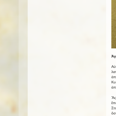
Ἀγ
Αὐ
λα
ἀπ
Κυ
ἀπ
Ἄς
ἔπ
Στ
ὅσ