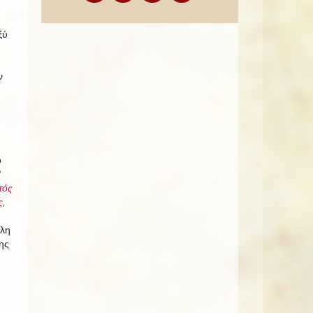
ξύ
ν
ο
ο
τός
ς,
ὅλη
ης