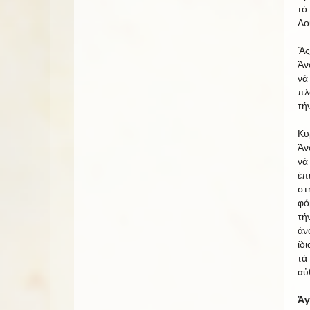
τό
Λο
Ἄς
Ἀν
νά
πλ
τή
Κυ
Ἀν
νά
ἐπ
στ
φό
τή
ἀν
ἴδ
τά
αὐ
Ἀγ