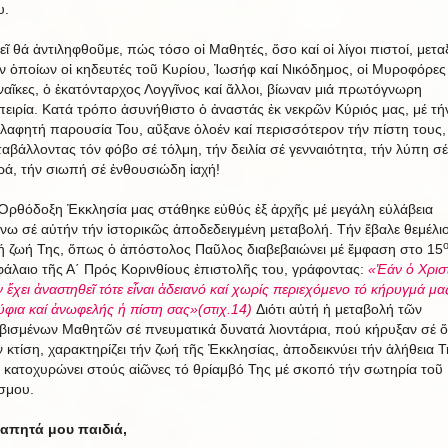
υ.
εῖ θά ἀντιληφθοῦμε, πώς τόσο οἱ Μαθητές, ὅσο καί οἱ λίγοι πιστοί, μετα
ν ὁποίων οἱ κηδευτές τοῦ Κυρίου, Ἰωσήφ καί Νικόδημος, οἱ Μυροφόρες
ναῖκες, ὁ ἑκατόνταρχος Λογγῖνος καί ἄλλοι, βίωναν μιά πρωτόγνωρη
πειρία. Κατά τρόπο ἀσυνήθιστο ὁ ἀναστάς ἐκ νεκρῶν Κύριός μας, μέ τή
λαφητή παρουσία Του, αὔξανε ὁλοέν καί περισσότερον τήν πίστη τους,
ταβάλλοντας τόν φόβο σέ τόλμη, τήν δειλία σέ γενναιότητα, τήν λύπη σέ
ρά, τήν σιωπή σέ ἐνθουσιώδη ἰαχή!
Ὀρθόδοξη Ἐκκλησία μας στάθηκε εὐθύς ἐξ ἀρχῆς μέ μεγάλη εὐλάβεια
νω σέ αὐτήν τήν ἱστορικῶς ἀποδεδειγμένη μεταβολή. Τήν ἔβαλε θεμέλι
ή ζωή Της, ὅπως ὁ ἀπόστολος Παῦλος διαβεβαιώνει μέ ἔμφαση στο 15
φάλαιο τῆς Α΄ Πρός Κορινθίους ἐπιστολῆς του, γράφοντας:
«Ἐάν ὁ Χρισ
ν ἔχει ἀναστηθεῖ τότε εἶναι ἀδειανό καί χωρίς περιεχόμενο τό κήρυγμά μα
ύφια καί ἀνωφελής ἡ πίστη σας»(στιχ.14)
Διότι αὐτή ἡ μεταβολή τῶν
βισμένων Μαθητῶν σέ πνευματικά δυνατά λιοντάρια, πού κήρυξαν σέ 
ν κτίση, χαρακτηρίζει τήν ζωή τῆς Ἐκκλησίας, ἀποδεικνύει τήν ἀλήθεια Τ
ί κατοχυρώνει στούς αἰῶνες τό θρίαμβό Της μέ σκοπό τήν σωτηρία τοῦ
σμου.
απητά μου παιδιά,