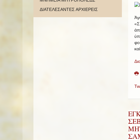
ΜΝΗΜΕΙΑ ΜΗΤΡΟΠΟΛΕΩΣ
ΔΙΑΤΕΛΕΣΑΝΤΕΣ ΑΡΧΙΕΡΕΙΣ
Ἀγ
«Σ
ἀπ
ὑπ
φο
κα
Δι
Tw
ΕΓ
ΣΕ
ΜΗ
ΣΑΜ