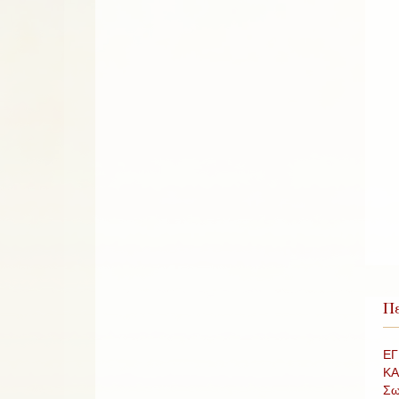
Πε
ΕΓ
ΚΑ
Σω