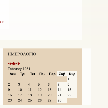
.κ.
Previous
Previous
Next
Next
ΗΜΕΡΟΛΟΓΙΟ
Year
Month
Year
Month
February 1981
Δευ
Τρι
Τετ
Πεμ
Παρ
Σαβ
Κυρ
1
2
3
4
5
6
7
8
9
10
11
12
13
14
15
16
17
18
19
20
21
22
23
24
25
26
27
28