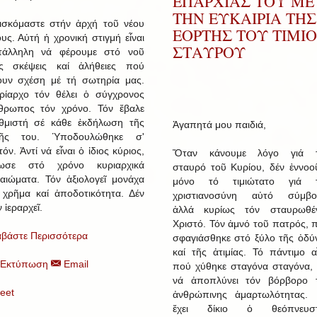
ΕΠΑΡΧΙΑΣ ΤΟΥ ΜΕ
ΤΗΝ ΕΥΚΑΙΡΙΑ ΤΗΣ
ισκόμαστε στήν ἀρχή τοῦ νέου
ΕΟΡΤΗΣ ΤΟΥ ΤΙΜΙ
ους. Αὐτή ἡ χρονική στιγμή εἶναι
ΣΤΑΥΡΟΥ
τάλληλη νά φέρουμε στό νοῦ
ς σκέψεις καί ἀλήθειες πού
ουν σχέση μέ τή σωτηρία μας.
ρίαρχο τόν θέλει ὁ σύγχρονος
θρωπος τόν χρόνο. Τόν ἔβαλε
θμιστή σέ κάθε ἐκδήλωση τῆς
Ἀγαπητά μου παιδιά,
ῆς του. Ὑποδουλώθηκε σ'
τόν. Ἀντί νά εἶναι ὁ ἰδιος κύριος,
Ὅταν κάνουμε λόγο γιά 
ωσε στό χρόνο κυριαρχικά
σταυρό τοῦ Κυρίου, δέν ἐννοο
καιώματα. Τόν ἀξιολογεῖ μονάχα
μόνο τό τιμιώτατο γιά 
 χρῆμα καί ἀποδοτικότητα. Δέν
χριστιανοσύνη αὐτό σύμβο
 ἱεραρχεῖ.
ἀλλά κυρίως τόν σταυρωθέ
Χριστό. Τόν ἀμνό τοῦ πατρός, 
αβάστε Περισσότερα
σφαγιάσθηκε στό ξύλο τῆς ὀδύ
καί τῆς ἀτιμίας. Τό πάντιμο α
Εκτύπωση
Email
πού χύθηκε σταγόνα σταγόνα, 
νά ἀποπλύνει τόν βόρβορο 
eet
ἀνθρώπινης ἁμαρτωλότητας. 
ἔχει δίκιο ὁ θεόπνευστ