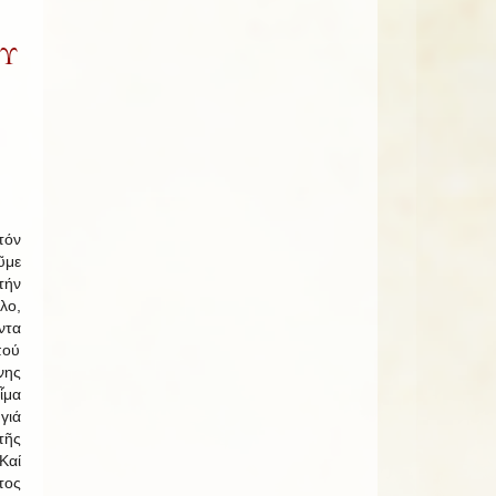
ΟΥ
τόν
ῦμε
τήν
λο,
ντα
πού
νης
ἷμα
γιά
τῆς
Καί
ος