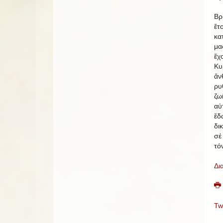
Βρ
ἔτ
κα
μα
ἔχ
Κυ
ἄν
ρυ
ζω
αὐ
ἔδ
δι
σέ
τόν
Δι
Tw