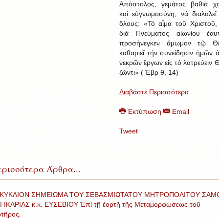
Ἀπόστολος, γεμάτος βαθιά χ
καί εὐγνωμοσύνη, νά διαλαλεῖ
ὅλους: «Τό αἷμα τοῦ Χριστοῦ,
διά Πνεύματος αἰωνίου ἑαυ
προσήνεγκεν ἄμωμον τῷ Θ
καθαριεῖ τήν συνείδησιν ἡμῶν 
νεκρῶν ἔργων εἰς τό λατρεύειν 
ζώντι» ( Ἐβρ θ, 14)
Διαβάστε Περισσότερα
Εκτύπωση
Email
Tweet
ρισσότερα Άρθρα...
ΚΥΚΛΙΟΝ ΣΗΜΕΙΩΜΑ ΤΟΥ ΣΕΒΑΣΜΙΩΤΑΤΟΥ ΜΗΤΡΟΠΟΛΙΤΟΥ ΣΑΜ
Ι ΙΚΑΡΙΑΣ κ.κ. ΕΥΣΕΒΙΟΥ Ἐπί τῇ ἑορτῇ τῆς Μεταμορφώσεως τοῦ
τῆρος.