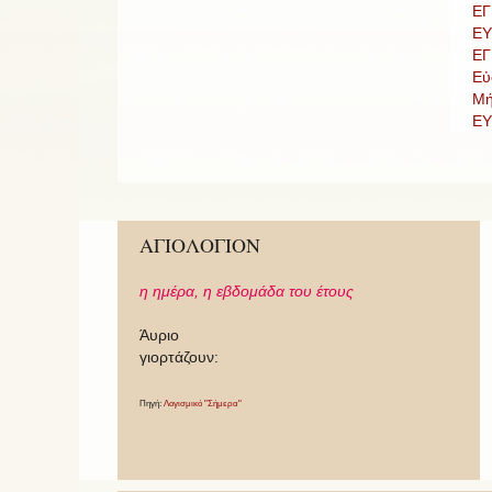
ΕΓ
ΕΥ
ΕΓ
Εὐ
Μή
ΕΥ
ΑΓΙΟΛΟΓΙΟΝ
η ημέρα,
η εβδομάδα του έτους
Άυριο
γιορτάζουν:
Πηγή:
Λογισμικό "Σήμερα"