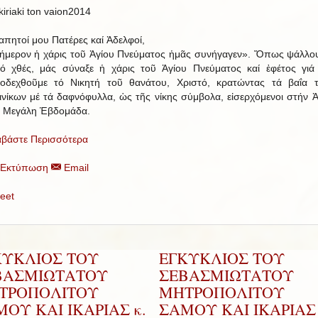
απητοί μου Πατέρες καί Ἀδελφοί,
ήμερον ἡ χάρις τοῦ Ἁγίου Πνεύματος ἡμᾶς συνήγαγεν». Ὅπως ψάλλο
ό χθές, μάς σύναξε ἡ χάρις τοῦ Ἁγίου Πνεύματος καί ἐφέτος γιά
οδεχθοῦμε τό Νικητή τοῦ θανάτου, Χριστό, κρατώντας τά βαΐα 
ινίκων μέ τά δαφνόφυλλα, ὡς τῆς νίκης σύμβολα, εἰσερχόμενοι στήν Ἁ
ί Μεγάλη Ἑβδομάδα.
αβάστε Περισσότερα
Εκτύπωση
Email
eet
ΚΥΚΛΙΟΣ ΤΟΥ
ΕΓΚΥΚΛΙΟΣ ΤΟΥ
ΒΑΣΜΙΩΤΑΤΟΥ
ΣΕΒΑΣΜΙΩΤΑΤΟΥ
ΤΡΟΠΟΛΙΤΟΥ
ΜΗΤΡΟΠΟΛΙΤΟΥ
ΟΥ ΚΑΙ ΙΚΑΡΙΑΣ κ.
ΣΑΜΟΥ ΚΑΙ ΙΚΑΡΙΑΣ 