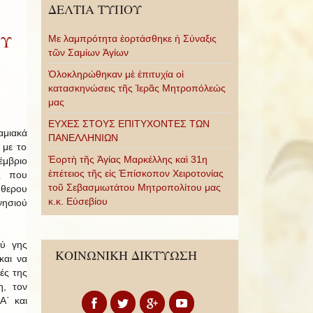
ΔΕΛΤΙΑ ΤΥΠΟΥ
ΟΥ
Με λαμπρότητα ἑορτάσθηκε ἡ Σύναξις
τῶν Σαμίων Ἁγίων
Ὁλοκληρώθηκαν μὲ ἐπιτυχία οἱ
κατασκηνώσεις τῆς Ἱερᾶς Μητροπόλεώς
μας
ΕΥΧΕΣ ΣΤΟΥΣ ΕΠΙΤΥΧΟΝΤΕΣ ΤΩΝ
αμιακά
ΠΑΝΕΛΛΗΝΙΩΝ
 με το
Ἑορτὴ τῆς Ἁγίας Μαρκέλλης καὶ 31η
έμβριο
ἐπέτειος τῆς εἰς Ἐπίσκοπον Χειροτονίας
ς που
τοῦ Σεβασμιωτάτου Μητροπολίτου μας
θερου
κ.κ. Εὐσεβίου
νησιού
ού γης
ΚΟΙΝΩΝΙΚΗ ΔΙΚΤΥΩΣΗ
και να
ές της
η, τον
Α΄ και