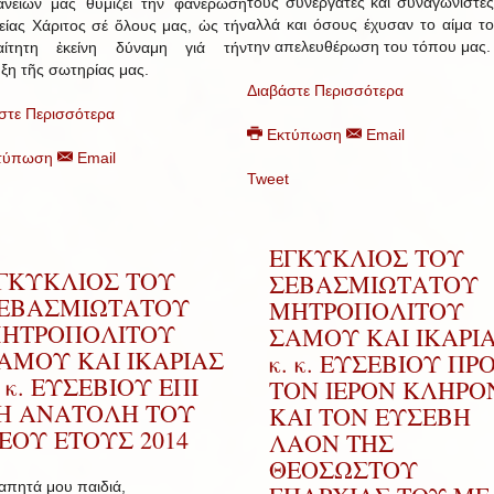
τους συνεργάτες και συναγωνιστές
νείων μας θυμίζει την φανέρωση
αλλά και όσους έχυσαν το αίμα το
είας Χάριτος σέ ὅλους μας, ὡς τήν
την απελευθέρωση του τόπου μας.
αίτητη ἐκείνη δύναμη γιά τήν
υξη τῆς σωτηρίας μας.
Διαβάστε Περισσότερα
στε Περισσότερα
Εκτύπωση
Email
τύπωση
Email
Tweet
ΕΓΚΥΚΛΙΟΣ ΤΟΥ
ΓΚΥΚΛΙΟΣ ΤΟΥ
ΣΕΒΑΣΜΙΩΤΑΤΟΥ
ΕΒΑΣΜΙΩΤΑΤΟΥ
ΜΗΤΡΟΠΟΛΙΤΟΥ
ΗΤΡΟΠΟΛΙΤΟΥ
ΣΑΜΟΥ ΚΑΙ ΙΚΑΡΙ
ΑΜΟΥ ΚΑΙ ΙΚΑΡΙΑΣ
κ. κ. ΕΥΣΕΒΙΟΥ ΠΡ
. κ. ΕΥΣΕΒΙΟΥ ΕΠΙ
ΤΟΝ ΙΕΡΟΝ ΚΛΗΡΟ
Η ΑΝΑΤΟΛΗ ΤΟΥ
ΚΑΙ ΤΟΝ ΕΥΣΕΒΗ
ΕΟΥ ΕΤΟΥΣ 2014
ΛΑΟΝ ΤΗΣ
ΘΕΟΣΩΣΤΟΥ
απητά μου παιδιά,