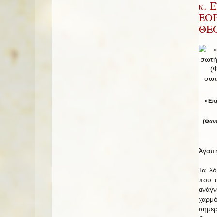
κ. 
ΕΟ
ΘΕ
«Ἐπε
(Φανε
Ἀγαπη
Τα λό
που 
ανάγ
χαρμ
σημε