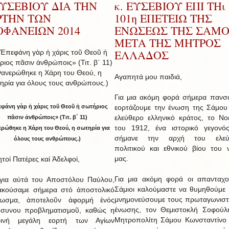
ΕΥΣΕΒΙΟΥ ΔΙΑ ΤΗΝ
κ. ΕΥΣΕΒΙΟΥ ΕΠΙ ΤΗι
ΡΤΗΝ ΤΩΝ
101η ΕΠΕΤΕΙΩ ΤΗΣ
ΟΦΑΝΕΙΩΝ 2014
ΕΝΩΣΕΩΣ ΤΗΣ ΣΑΜ
ΜΕΤΑ ΤΗΣ ΜΗΤΡΟΣ
ΕΛΛΑΔΟΣ
Αγαπητά μου παιδιά,
Για μια ακόμη φορά σήμερα πανσ
φάνη γὰρ ἡ χάρις τοῦ Θεοῦ ἡ σωτήριος
εορτάζουμε την ένωση της Σάμου
ελεύθερο ελληνικό κράτος, το Νο
πᾶσιν ἀνθρώποις» (Τιτ. β΄ 11)
του 1912, ένα ιστορικό γεγονό
ρώθηκε η Χάρη του Θεού, η σωτηρία για
σήμανε την αρχή του ελεύ
όλους τους ανθρώπους.)
πολιτικού και εθνικού βίου του 
μας.
τοί Πατέρες καί Ἀδελφοί,
Για μια ακόμη φορά οι απανταχ
για αὐτά του Αποστόλου Παύλου,
Σάμιοι καλούμαστε να θυμηθούμε 
ακούσαμε σήμερα στό ἀποστολικό
μνημονεύσουμε τους πρωταγωνιστ
νωσμα, ἀποτελοῦν ἀφορμή ἑνός
ένωσης, τον Θεμιστοκλή Σοφούλ
όσυνου προβληματισμοῦ, καθώς η
Μητροπολίτη Σάμου Κωνσταντίνο 
ρινή μεγάλη εορτή των Αγίων