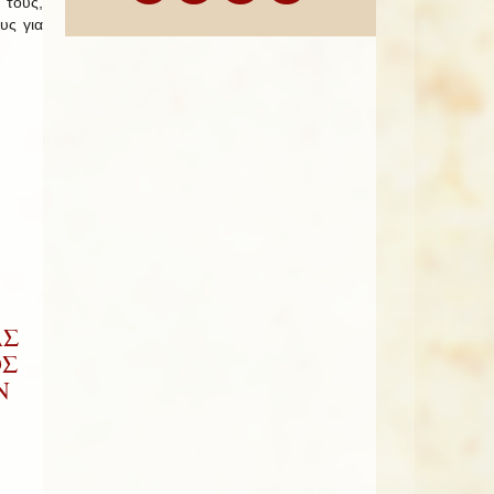
 τους,
υς για
ΑΣ
ΟΣ
Ν