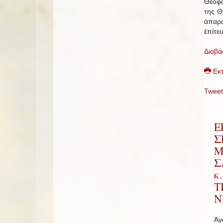
Θεοφα
της Θ
ἀπαρ
ἐπίτε
Διαβά
Εκ
Tweet
Ε
Σ
Μ
Σ
κ
Τ
Ν
Ἀγ