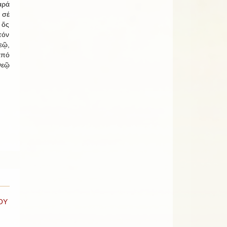
αρά
 σέ
 ὅς
τόν
εῷ,
ἀπό
Θεῷ
ΟΥ