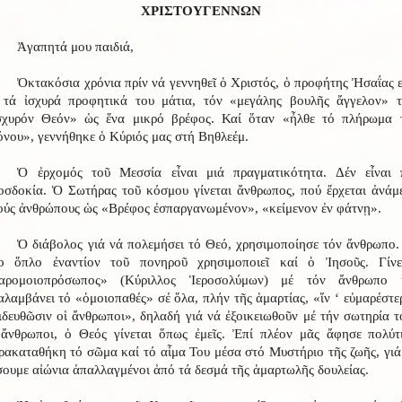
ΧΡΙΣΤΟΥΓΕΝΝΩΝ
Ἀγαπητά μου παιδιά,
Ὀκτακόσια χρόνια πρίν νά γεννηθεῖ ὁ Χριστός, ὁ προφήτης Ἠσαΐας ε
 τά ἰσχυρά προφητικά του μάτια, τόν «μεγάλης βουλῆς ἄγγελον» 
σχυρόν Θεόν» ὡς ἕνα μικρό βρέφος. Καί ὅταν «ἦλθε τό πλήρωμα 
όνου», γεννήθηκε ὁ Κύριός μας στή Βηθλεέμ.
Ὁ ἐρχομός τοῦ Μεσσία εἶναι μιά πραγματικότητα. Δέν εἶναι 
οσδοκία. Ὁ Σωτήρας τοῦ κόσμου γίνεται ἄνθρωπος, πού ἔρχεται ἀνάμ
ούς ἀνθρώπους ὡς «Βρέφος ἐσπαργανωμένον», «κείμενον ἐν φάτνῃ».
Ὁ διάβολος γιά νά πολεμήσει τό Θεό, χρησιμοποίησε τόν ἄνθρωπο.
ιο ὅπλο ἐναντίον τοῦ πονηροῦ χρησιμοποιεῖ καί ὁ Ἰησοῦς. Γίνε
αρομοιοπρόσωπος» (Κύριλλος Ἱεροσολύμων) μέ τόν ἄνθρωπο 
αλαμβάνει τό «ὁμοιοπαθές» σέ ὅλα, πλήν τῆς ἁμαρτίας, «ἵν ‘ εὐμαρέστε
ιδευθῶσιν οἱ ἄνθρωποι», δηλαδή γιά νά ἐξοικειωθοῦν μέ τήν σωτηρία τ
 ἄνθρωποι, ὁ Θεός γίνεται ὅπως ἐμεῖς. Ἐπί πλέον μᾶς ἄφησε πολύτ
ρακαταθήκη τό σῶμα καί τό αἷμα Του μέσα στό Μυστήριο τῆς ζωῆς, γιά
σουμε αἰώνια ἀπαλλαγμένοι ἀπό τά δεσμά τῆς ἁμαρτωλῆς δουλείας.