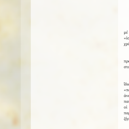
μέ
«ἰ
χρ
πρ
στ
ἴδ
«π
ἀν
πα
οἱ
πα
ζή