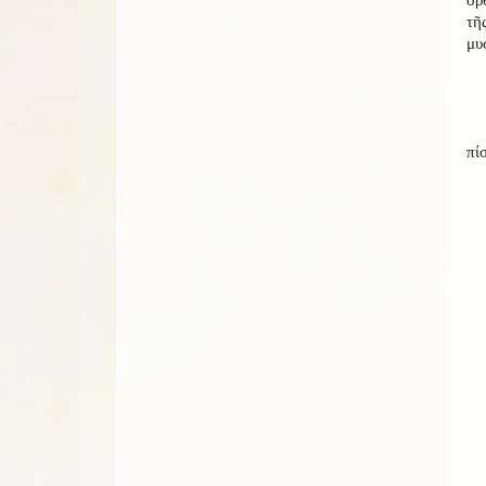
τῆ
μυ
πί