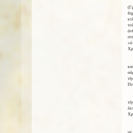
(Γ
δη
κτ
το
ἀν
στ
«ὁ
Χρ
κα
σά
τή
Πν
τή
ἐκ
Χρ
με