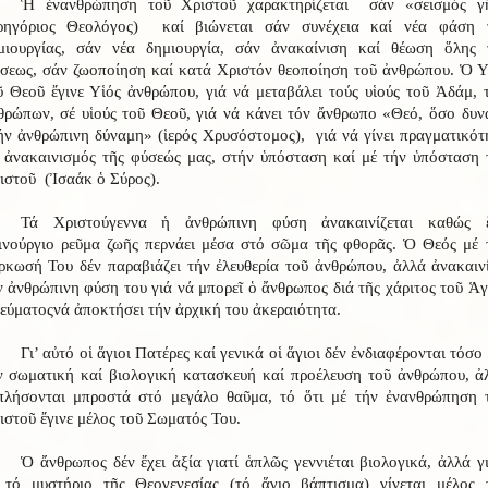
Ἡ ἐνανθρώπηση τοῦ Χριστοῦ χαρακτηρίζεται σάν «σεισμός γ
ρηγόριος Θεολόγος) καί βιώνεται σάν συνέχεια καί νέα φάση 
μιουργίας, σάν νέα δημιουργία, σάν ἀνακαίνιση καί θέωση ὅλης 
ίσεως, σάν ζωοποίηση καί κατά Χριστόν θεοποίηση τοῦ ἀνθρώπου. Ὁ Υ
ῦ Θεοῦ ἔγινε Υἱός ἀνθρώπου, γιά νά μεταβάλει τούς υἱούς τοῦ Ἀδάμ, 
θρώπων, σέ υἱούς τοῦ Θεοῦ, γιά νά κάνει τόν ἄνθρωπο «Θεό, ὅσο δυν
ήν ἀνθρώπινη δύναμη» (ἱερός Χρυσόστομος), γιά νά γίνει πραγματικότ
 ἀνακαινισμός τῆς φύσεώς μας, στήν ὑπόσταση καί μέ τήν ὑπόσταση 
ιστοῦ (Ἰσαάκ ὁ Σύρος).
Τά Χριστούγεννα ἡ ἀνθρώπινη φύση ἀνακαινίζεται καθώς 
ινούργιο ρεῦμα ζωῆς περνάει μέσα στό σῶμα τῆς φθορᾶς. Ὁ Θεός μέ 
ρκωσή Του δέν παραβιάζει τήν ἐλευθερία τοῦ ἀνθρώπου, ἀλλά ἀνακαινί
ν ἀνθρώπινη φύση του γιά νά μπορεῖ ὁ ἄνθρωπος διά τῆς χάριτος τοῦ Ἁγ
εύματοςνά ἀποκτήσει τήν ἀρχική του ἀκεραιότητα.
Γι’ αὐτό οἱ ἅγιοι Πατέρες καί γενικά οἱ ἅγιοι δέν ἐνδιαφέρονται τόσο 
ν σωματική καί βιολογική κατασκευή καί προέλευση τοῦ ἀνθρώπου, ἀ
πλήσονται μπροστά στό μεγάλο θαῦμα, τό ὅτι μέ τήν ἐνανθρώπηση 
ιστοῦ ἔγινε μέλος τοῦ Σωματός Του.
Ὁ ἄνθρωπος δέν ἔχει ἀξία γιατί ἁπλῶς γεννιέται βιολογικά, ἀλλά γι
 τό μυστήριο τῆς Θεογενεσίας (τό ἅγιο βάπτισμα) γίνεται μέλος 