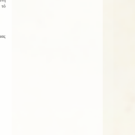
 τό
μας