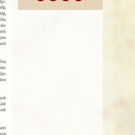
ῆς»
τῆς
τῆς
ἱός
τῶν
ατό
ητα
τοῦ
ἕνα
τήν
ζει
ίου
γιά
λλά
τοῦ
ατί
τοῦ