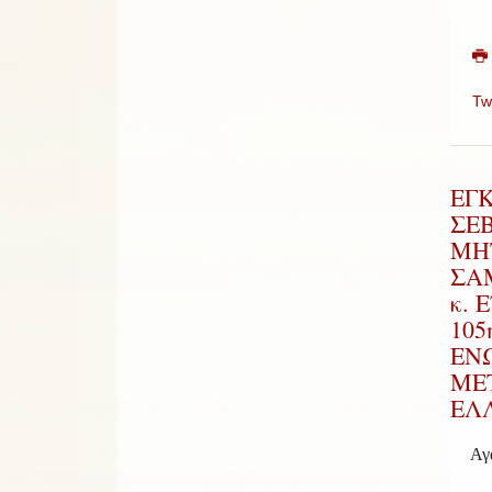
Tw
ΕΓ
ΣΕ
ΜΗ
ΣΑΜ
κ. 
105
ΕΝ
ΜΕ
ΕΛ
Αγ