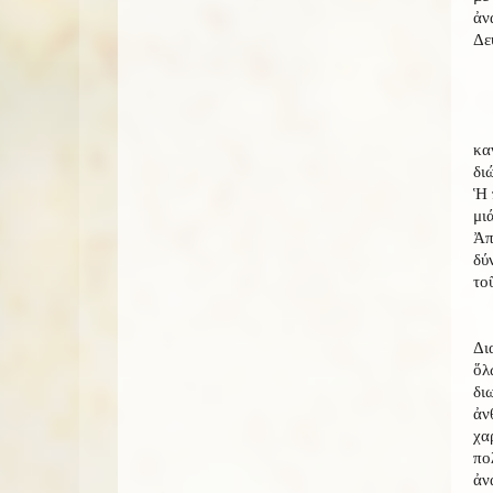
ἀν
Δε
κα
δι
Ἡ 
μι
Ἀπ
δύ
το
Δι
ὅλ
δι
ἀν
χα
πο
ἀν