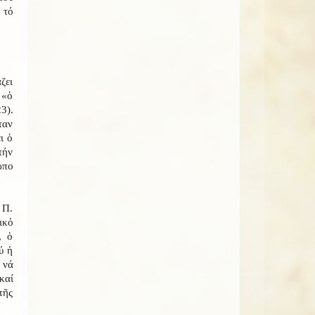
 τό
ζει
 «ὁ
3).
ταν
ι ὁ
τήν
ωπο
 Π.
ικό
, ὁ
ύ ἡ
 νά
καί
τῆς