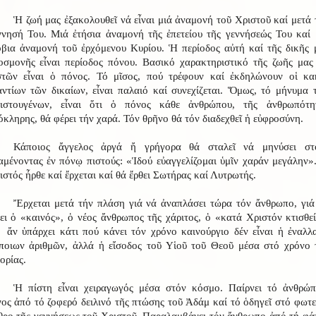
Ἡ ζωή μας ἐξακολουθεῖ νά εἶναι μιά ἀναμονή τοῦ Χριστοῦ καί μετά 
ννησή Του. Μιά ἐτήσια ἀναμονή τῆς ἐπετείου τῆς γεννήσεώς Του καί 
όβια ἀναμονή τοῦ ἐρχόμενου Κυρίου. Ἡ περίοδος αὐτή καί τῆς δικῆς 
οσμονῆς εἶναι περίοδος πόνου. Βασικό χαρακτηριστικό τῆς ζωῆς μας
στῶν εἶναι ὁ πόνος. Τό μῖσος, πού τρέφουν καί ἐκδηλώνουν οἱ κα
αντίων τῶν δικαίων, εἶναι παλαιό καί συνεχίζεται. Ὅμως, τό μήνυμα 
ιστουγένων, εἶναι ὅτι ὁ πόνος κάθε ἀνθρώπου, τῆς ἀνθρωπότη
όκληρης, θά φέρει τήν χαρά. Τόν θρῆνο θά τόν διαδεχθεῖ ἡ εὐφροσύνη.
Κάποιος ἄγγελος ἀργά ἤ γρήγορα θά σταλεῖ νά μηνύσει στ
αμένοντας ἐν πόνῳ πιστούς: «Ἱδού εὐαγγελίζομαι ὑμῖν χαράν μεγάλην»
ιστός ἦρθε καί ἔρχεται καί θά ἔρθει Σωτήρας καί Λυτρωτής.
Ἔρχεται μετά τήν πλάση γιά νά ἀναπλάσει τώρα τόν ἄνθρωπο, γιά
νει ὁ «καινός», ὁ νέος ἄνθρωπος τῆς χάριτος, ὁ «κατά Χριστόν κτισθεί
 ἄν ὑπάρχει κάτι πού κάνει τόν χρόνο καινούργιο δέν εἶναι ἡ ἐναλλ
ποιων ἀριθμῶν, ἀλλά ἡ εἴσοδος τοῦ Υἱοῦ τοῦ Θεοῦ μέσα στό χρόνο 
ορίας.
Ἡ πίστη εἶναι χειραγωγός μέσα στόν κόσμο. Παίρνει τό ἀνθρώπ
νος ἀπό τό ζοφερό δειλινό τῆς πτώσης τοῦ Ἀδάμ καί τό ὁδηγεῖ στό φωτε
θρο τῆς γεννήσεως τοῦ Χριστοῦ. Παραλαμβάνει τόν ἄνθρωπο ἀπό τή φά