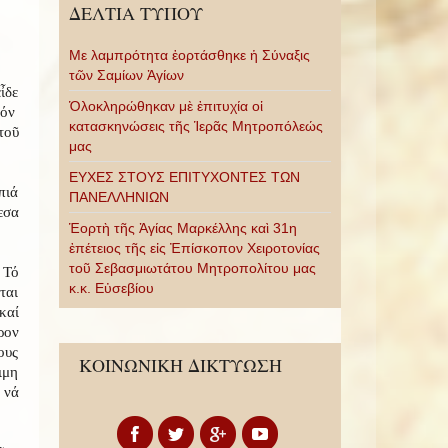
ΔΕΛΤΙΑ ΤΥΠΟΥ
Με λαμπρότητα ἑορτάσθηκε ἡ Σύναξις
τῶν Σαμίων Ἁγίων
ἶδε
Ὁλοκληρώθηκαν μὲ ἐπιτυχία οἱ
τόν
κατασκηνώσεις τῆς Ἱερᾶς Μητροπόλεώς
τοῦ
μας
ΕΥΧΕΣ ΣΤΟΥΣ ΕΠΙΤΥΧΟΝΤΕΣ ΤΩΝ
πιά
ΠΑΝΕΛΛΗΝΙΩΝ
εσα
Ἑορτὴ τῆς Ἁγίας Μαρκέλλης καὶ 31η
ἐπέτειος τῆς εἰς Ἐπίσκοπον Χειροτονίας
τοῦ Σεβασμιωτάτου Μητροπολίτου μας
 Τό
κ.κ. Εὐσεβίου
ται
καί
ρον
ους
ΚΟΙΝΩΝΙΚΗ ΔΙΚΤΥΩΣΗ
ιμη
 νά