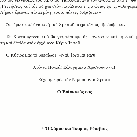
ς Γεννήσεως καί τόν ὁδηγεῖ στόν παράδεισο τῆς αἰώνιας ζωῆς. «Οὐ φέρει
στήριον ἔρευναν πίστει μόνῃ τοῦτο πάντες δοξάζομεν».
Ἄς εἴμαστε σἐ ἀναμονή τοῦ Χριστοῦ μέχρι τέλους τῆς ζωῆς μας.
Τά Χριστούγεννα πού θα γιορτάσουμε ἄς τονώσουν καί τή δική 
στη καί ἐλπίδα στόν ἐρχόμενο Κύριο Ἰησοῦ.
Ὁ Κύριος μᾶς τό βεβαίωσε: «Ναί, ἔρχομαι ταχύ».
Χρόνια Πολλά! Εὐλογημένα Χριστούγεννα!
Εὐχέτης πρός τόν Νηπιάσαντα Χριστό
Ὁ Ἐπίσκοπός σας
+ Ὁ Σάμου και Ἰκαρίας Εὐσέβιος