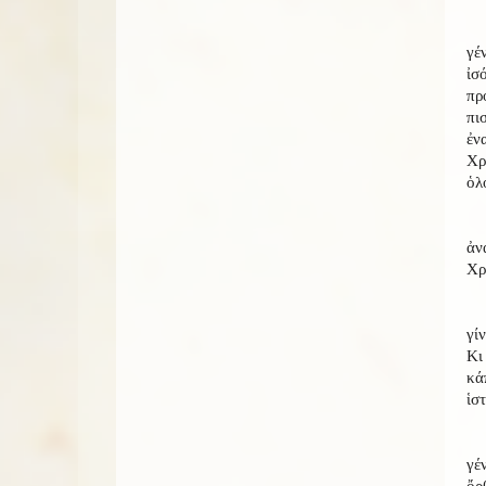
γέ
ἰσ
πρ
πι
ἐν
Χρ
ὁλ
ἀν
Χρ
γί
Κι
κά
ἱστ
γέ
ὄρ