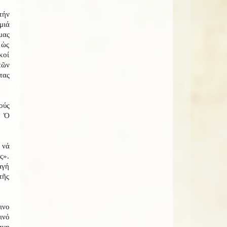
τήν
μιά
μας
 ὡς
κοί
τῶν
τας
ούς
. Ὁ
 νά
ς».
αγή
τῆς
ινο
ινό
τνη