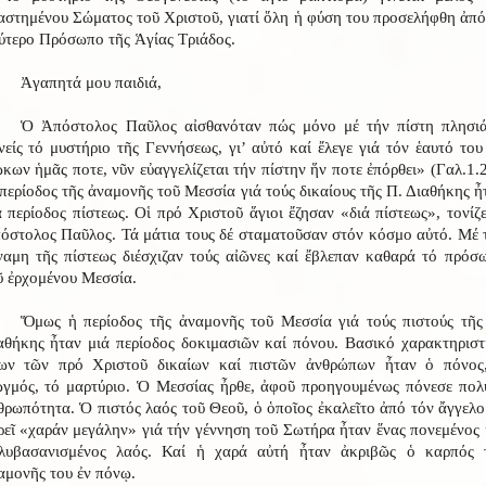
αστημένου Σώματος τοῦ Χριστοῦ, γιατί ὅλη ἡ φύση του προσελήφθη ἀπό
ύτερο Πρόσωπο τῆς Ἁγίας Τριάδος.
Ἀγαπητά μου παιδιά,
Ὁ Ἀπόστολος Παῦλος αἰσθανόταν πώς μόνο μέ τήν πίστη πλησιά
νείς τό μυστήριο τῆς Γεννήσεως, γι’ αὐτό καί ἔλεγε γιά τόν ἑαυτό του
ώκων ἡμᾶς ποτε, νῦν εὐαγγελίζεται τήν πίστην ἥν ποτε ἐπόρθει» (Γαλ.1.2
περίοδος τῆς ἀναμονῆς τοῦ Μεσσία γιά τούς δικαίους τῆς Π. Διαθήκης ἦ
ά περίοδος πίστεως. Οἱ πρό Χριστοῦ ἅγιοι ἔζησαν «διά πίστεως», τονίζε
όστολος Παῦλος. Τά μάτια τους δέ σταματοῦσαν στόν κόσμο αὐτό. Μέ 
ναμη τῆς πίστεως διέσχιζαν τούς αἰῶνες καί ἔβλεπαν καθαρά τό πρόσ
ῦ ἐρχομένου Μεσσία.
Ὅμως ἡ περίοδος τῆς ἀναμονῆς τοῦ Μεσσία γιά τούς πιστούς τῆς
αθήκης ἦταν μιά περίοδος δοκιμασιῶν καί πόνου. Βασικό χαρακτηριστ
ων τῶν πρό Χριστοῦ δικαίων καί πιστῶν ἀνθρώπων ἦταν ὁ πόνος
ωγμός, τό μαρτύριο. Ὁ Μεσσίας ἦρθε, ἀφοῦ προηγουμένως πόνεσε πολ
θρωπότητα. Ὁ πιστός λαός τοῦ Θεοῦ, ὁ ὁποῖος ἐκαλεῖτο ἀπό τόν ἄγγελο
ρεῖ «χαράν μεγάλην» γιά τήν γέννηση τοῦ Σωτήρα ἦταν ἕνας πονεμένος 
λυβασανισμένος λαός. Καί ἡ χαρά αὐτή ἦταν ἀκριβῶς ὁ καρπός 
αμονῆς του ἐν πόνῳ.