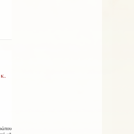
κ.
ρώπου