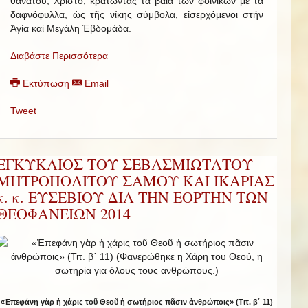
θανάτου, Χριστό, κρατώντας τά βαΐα τῶν φοινίκων μέ τά
δαφνόφυλλα, ὡς τῆς νίκης σύμβολα, εἰσερχόμενοι στήν
Ἁγία καί Μεγάλη Ἑβδομάδα.
Διαβάστε Περισσότερα
Εκτύπωση
Email
Tweet
ΕΓΚΥΚΛΙΟΣ ΤΟΥ ΣΕΒΑΣΜΙΩΤΑΤΟΥ
ΜΗΤΡΟΠΟΛΙΤΟΥ ΣΑΜΟΥ ΚΑΙ ΙΚΑΡΙΑΣ
κ. κ. ΕΥΣΕΒΙΟΥ ΔΙΑ ΤΗΝ ΕΟΡΤΗΝ ΤΩΝ
ΘΕΟΦΑΝΕΙΩΝ 2014
«Ἐπεφάνη γὰρ ἡ χάρις τοῦ Θεοῦ ἡ σωτήριος πᾶσιν ἀνθρώποις» (Τιτ. β΄ 11)