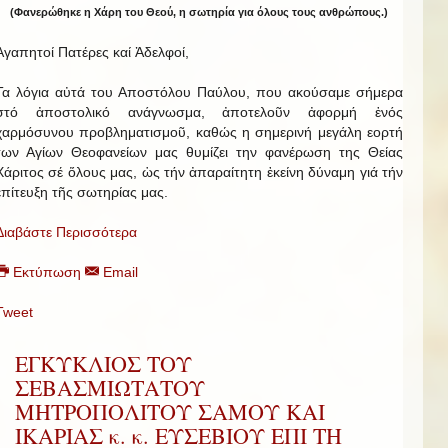
(Φανερώθηκε η Χάρη του Θεού, η σωτηρία για όλους τους ανθρώπους.)
Ἀγαπητοί Πατέρες καί Ἀδελφοί,
Τα λόγια αὐτά του Αποστόλου Παύλου, που ακούσαμε σήμερα
στό ἀποστολικό ανάγνωσμα, ἀποτελοῦν ἀφορμή ἑνός
χαρμόσυνου προβληματισμοῦ, καθώς η σημερινή μεγάλη εορτή
των Αγίων Θεοφανείων μας θυμίζει την φανέρωση της Θείας
Χάριτος σέ ὅλους μας, ὡς τήν ἀπαραίτητη ἐκείνη δύναμη γιά τήν
ἐπίτευξη τῆς σωτηρίας μας.
Διαβάστε Περισσότερα
Εκτύπωση
Email
Tweet
ΕΓΚΥΚΛΙΟΣ ΤΟΥ
ΣΕΒΑΣΜΙΩΤΑΤΟΥ
ΜΗΤΡΟΠΟΛΙΤΟΥ ΣΑΜΟΥ ΚΑΙ
ΙΚΑΡΙΑΣ κ. κ. ΕΥΣΕΒΙΟΥ ΕΠΙ ΤΗ