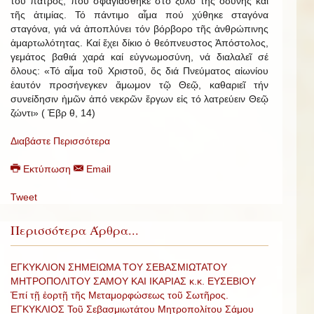
τοῦ πατρός, πού σφαγιάσθηκε στό ξύλο τῆς ὀδύνης καί
τῆς ἀτιμίας. Τό πάντιμο αἷμα πού χύθηκε σταγόνα
σταγόνα, γιά νά ἀποπλύνει τόν βόρβορο τῆς ἀνθρώπινης
ἁμαρτωλότητας. Καί ἔχει δίκιο ὁ θεόπνευστος Ἀπόστολος,
γεμάτος βαθιά χαρά καί εὐγνωμοσύνη, νά διαλαλεῖ σέ
ὅλους: «Τό αἷμα τοῦ Χριστοῦ, ὅς διά Πνεύματος αἰωνίου
ἑαυτόν προσήνεγκεν ἄμωμον τῷ Θεῷ, καθαριεῖ τήν
συνείδησιν ἡμῶν ἀπό νεκρῶν ἔργων εἰς τό λατρεύειν Θεῷ
ζώντι» ( Ἐβρ θ, 14)
Διαβάστε Περισσότερα
Εκτύπωση
Email
Tweet
Περισσότερα Άρθρα...
ΕΓΚΥΚΛΙΟΝ ΣΗΜΕΙΩΜΑ ΤΟΥ ΣΕΒΑΣΜΙΩΤΑΤΟΥ
ΜΗΤΡΟΠΟΛΙΤΟΥ ΣΑΜΟΥ ΚΑΙ ΙΚΑΡΙΑΣ κ.κ. ΕΥΣΕΒΙΟΥ
Ἐπί τῇ ἑορτῇ τῆς Μεταμορφώσεως τοῦ Σωτῆρος.
ΕΓΚΥΚΛΙΟΣ Τοῦ Σεβασμιωτάτου Μητροπολίτου Σάμου