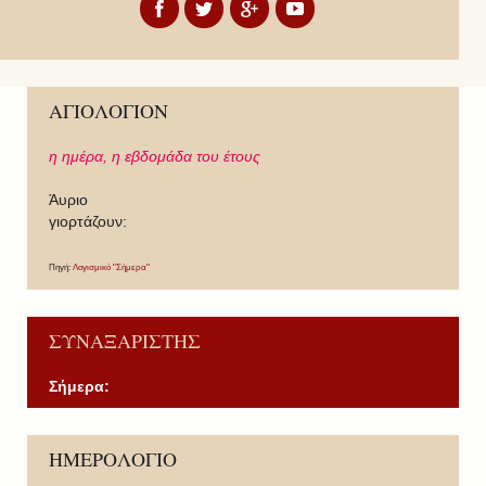
ΑΓΙΟΛΟΓΙΟΝ
η ημέρα,
η εβδομάδα του έτους
Άυριο
γιορτάζουν:
Πηγή:
Λογισμικό "Σήμερα"
ΣΥΝΑΞΑΡΙΣΤΗΣ
Σήμερα:
P
P
N
N
ΗΜΕΡΟΛΟΓΙΟ
r
r
e
e
e
e
x
x