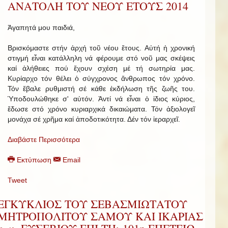
ΑΝΑΤΟΛΗ ΤΟΥ ΝΕΟΥ ΕΤΟΥΣ 2014
Ἀγαπητά μου παιδιά,
Βρισκόμαστε στήν ἀρχή τοῦ νέου ἔτους. Αὐτή ἡ χρονική
στιγμή εἶναι κατάλληλη νά φέρουμε στό νοῦ μας σκέψεις
καί ἀλήθειες πού ἔχουν σχέση μέ τή σωτηρία μας.
Κυρίαρχο τόν θέλει ὁ σύγχρονος ἄνθρωπος τόν χρόνο.
Τόν ἔβαλε ρυθμιστή σέ κάθε ἐκδήλωση τῆς ζωῆς του.
Ὑποδουλώθηκε σ' αὐτόν. Ἀντί νά εἶναι ὁ ἰδιος κύριος,
ἔδωσε στό χρόνο κυριαρχικά δικαιώματα. Τόν ἀξιολογεῖ
μονάχα σέ χρῆμα καί ἀποδοτικότητα. Δέν τόν ἱεραρχεῖ.
Διαβάστε Περισσότερα
Εκτύπωση
Email
Tweet
ΕΓΚΥΚΛΙΟΣ ΤΟΥ ΣΕΒΑΣΜΙΩΤΑΤΟΥ
ΜΗΤΡΟΠΟΛΙΤΟΥ ΣΑΜΟΥ ΚΑΙ ΙΚΑΡΙΑΣ