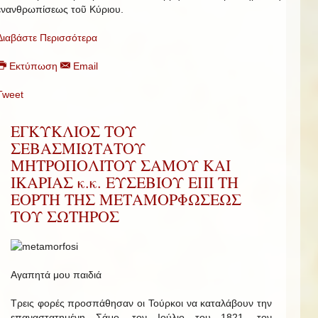
ἐνανθρωπίσεως τοῦ Κύριου.
Διαβάστε Περισσότερα
Εκτύπωση
Email
Tweet
ΕΓΚΥΚΛΙΟΣ ΤΟΥ
ΣΕΒΑΣΜΙΩΤΑΤΟΥ
ΜΗΤΡΟΠΟΛΙΤΟΥ ΣΑΜΟΥ ΚΑΙ
ΙΚΑΡΙΑΣ κ.κ. ΕΥΣΕΒΙΟΥ ΕΠΙ ΤΗ
ΕΟΡΤΗ ΤΗΣ ΜΕΤΑΜΟΡΦΩΣΕΩΣ
ΤΟΥ ΣΩΤΗΡΟΣ
Αγαπητά μου παιδιά
Τρεις φορές προσπάθησαν οι Τούρκοι να καταλάβουν την
επαναστατημένη Σάμο, τον Ιούλιο του 1821, τον