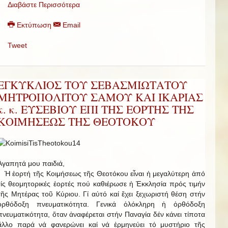
Διαβάστε Περισσότερα
Εκτύπωση
Email
Tweet
ΕΓΚΥΚΛΙΟΣ ΤΟΥ ΣΕΒΑΣΜΙΩΤΑΤΟΥ
ΜΗΤΡΟΠΟΛΙΤΟΥ ΣΑΜΟΥ ΚΑΙ ΙΚΑΡΙΑΣ
κ. κ. ΕΥΣΕΒΙΟΥ ΕΠΙ ΤΗΣ ΕΟΡΤΗΣ ΤΗΣ
ΚΟΙΜΗΣΕΩΣ ΤΗΣ ΘΕΟΤΟΚΟΥ
Ἀγαπητά μου παιδιά,
Ἡ ἑορτή τῆς Κοιμήσεως τῆς Θεοτόκου εἶναι ἡ μεγαλύτερη ἀπό
τίς θεομητορικές ἑορτές πού καθιέρωσε ἡ Ἐκκλησία πρός τιμήν
τῆς Μητέρας τοῦ Κύριου. Γί αὐτό καί ἔχει ξεχωριστή θέση στήν
ὀρθόδοξη πνευματικότητα. Γενικά ὁλόκληρη ἡ ὀρθόδοξη
πνευματικότητα, ὅταν ἀναφέρεται στήν Παναγία δέν κάνει τίποτα
ἄλλο παρά νά φανερώνει καί νά ἑρμηνεύει τό μυστήριο τῆς