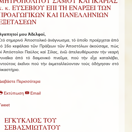
ΜΗΤΡΟΠΟΛΙΤΟΥ ΣΑΜΟΥ ΚΑΙ ΙΚΑΡΙΑΣ
κ. κ. ΕΥΣΕΒΙΟΥ ΕΠΙ ΤΗ ΕΝΑΡΞΕΙ ΤΩΝ
ΠΡΟΑΓΩΓΙΚΩΝ ΚΑΙ ΠΑΝΕΛΛΗΝΙΩΝ
ΕΞΕΤΑΣΕΩΝ
Ἀγαπητοί μου Ἀδελφοί,
Στό σημερινό Ἀποστολικό ἀνάγνωσμα, τό ὁποῖο προέρχεται ἀπό
τό 16ο κεφάλαιο τῶν Πράξεων τῶν Ἀποστόλων ἀκούσαμε, πώς
οἱ Ἀπόστολοι Παύλος καί Σίλας, ἐνῶ ἀπελευθέρωσαν τήν νεαρή
γυναῖκα ἀπό τό δαιμονικό πνεῦμα, πού τήν εἶχε καταλάβει,
ἐντούτοις ἐκεῖνοι πού τήν ἐκμεταλλεύονταν τούς ὁδήγησαν στό
δικαστήριο.
Διαβάστε Περισσότερα
Εκτύπωση
Email
Tweet
ΕΓΚΥΚΛΙΟΣ ΤΟΥ
ΣΕΒΑΣΜΙΩΤΑΤΟΥ