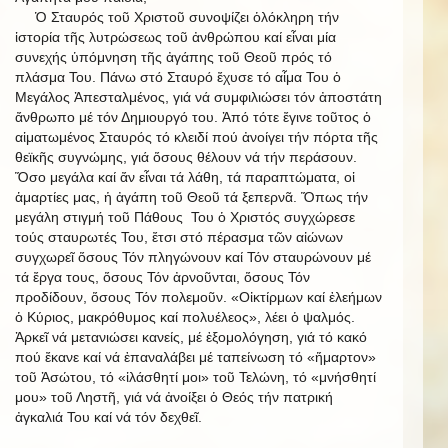
Ὁ Σταυρός τοῦ Χριστοῦ συνοψίζει ὁλόκληρη τήν
ἱστορία τῆς λυτρώσεως τοῦ ἀνθρώπου καί εἶναι μία
συνεχής ὑπόμνηση τῆς ἀγάπης τοῦ Θεοῦ πρός τό
πλάσμα Του. Πάνω στό Σταυρό ἔχυσε τό αἷμα Του ὁ
Μεγάλος Ἀπεσταλμένος, γιά νά συμφιλιώσει τόν ἀποστάτη
ἄνθρωπο μέ τόν Δημιουργό του. Ἀπό τότε ἔγινε τοῦτος ὁ
αἱματωμένος Σταυρός τό κλειδί πού ἀνοίγει τήν πόρτα τῆς
θεϊκῆς συγνώμης, γιά ὅσους θέλουν νά τήν περάσουν.
Ὅσο μεγάλα καί ἄν εἶναι τά λάθη, τά παραπτώματα, οἱ
ἁμαρτίες μας, ἡ ἀγάπη τοῦ Θεοῦ τά ξεπερνᾶ. Ὅπως τήν
μεγάλη στιγμή τοῦ Πάθους Του ὁ Χριστός συγχώρεσε
τούς σταυρωτές Του, ἔτσι στό πέρασμα τῶν αἰώνων
συγχωρεῖ ὅσους Τόν πληγώνουν καί Τόν σταυρώνουν μέ
τά ἔργα τους, ὅσους Τόν ἀρνοῦνται, ὅσους Τόν
προδίδουν, ὅσους Τόν πολεμοῦν. «Οἰκτίρμων καί ἐλεήμων
ὁ Κύριος, μακρόθυμος καί πολυέλεος», λέει ὁ ψαλμός.
Ἀρκεῖ νά μετανιώσει κανείς, μέ ἐξομολόγηση, γιά τό κακό
πού ἔκανε καί νά ἐπαναλάβει μέ ταπείνωση τό «ἥμαρτον»
τοῦ Ἀσώτου, τό «ἱλάσθητί μοι» τοῦ Τελώνη, τό «μνήσθητί
μου» τοῦ Ληστῆ, γιά νά ἀνοίξει ὁ Θεός τήν πατρική
ἀγκαλιά Του καί νά τόν δεχθεῖ.