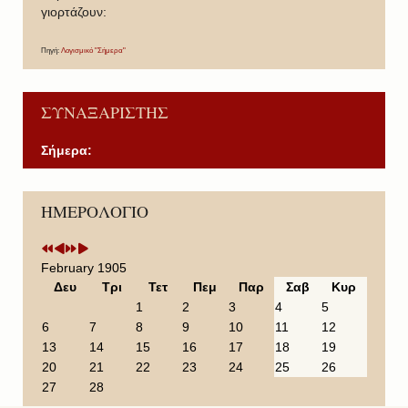
γιορτάζουν:
Πηγή:
Λογισμικό "Σήμερα"
ΣΥΝΑΞΑΡΙΣΤΗΣ
Σήμερα:
P
P
N
N
ΗΜΕΡΟΛΟΓΙΟ
r
r
e
e
e
e
x
x
v
v
t
t
i
i
Y
M
February 1905
o
o
e
o
Δευ
Τρι
Τετ
Πεμ
Παρ
Σαβ
Κυρ
u
u
a
n
1
2
3
4
5
s
s
r
t
6
7
8
9
10
11
12
Y
M
h
13
14
15
16
17
18
19
e
o
20
21
22
23
24
25
26
a
n
27
28
r
t