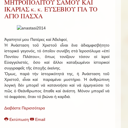
ΜΗΤΡΟΠΟΛΙΤΟΥ ΣΑΜΟΥ ΚΑΙ
ΙΚΑΡΙΑΣ κ. κ. ΕΥΣΕΒΙΟΥ ΓΙΑ ΤΟ
ΑΓΙΟ ΠΑΣΧΑ
Ἀγαπητοί μου Πατέρες καί Ἀδελφοί,
Ἡ Ἀνάσταση τοῦ Χριστοῦ εἶναι ἕνα ἀδιαμφισβήτητο
ἱστορικό γεγονός, τό ὁποῖον συνέβη στά Ἱεροσόλυμα «ἐπί
Ποντίου Πιλάτου», ὅπως τονίζουν τόσον οἱ ἱεροί
Εὐαγγελιστές, ὅσο καί ἄλλοι καταξιωμένοι ἱστορικοί
συγγραφεῖς τῆς ἐποχῆς ἐκείνης.
Ὅμως, παρά τήν ἱστορικότητά της, ἡ Ἀνάσταση τοῦ
Χριστοῦ, εἶναι καί παραμένει μυστήριο. Ἡ ἀνθρώπινη
λογική δέν μπορεῖ νά κατανοήσει καί νά ἑρμηνεύσει τό
πῶς ὁ Θεάνθρωπος ἔπαθε καί ἀνέστη. Μόνον μπορεῖ νά
τό ἐκφράσει, ὅταν τό βιώνει ἡ καρδιά.
Διαβάστε Περισσότερα
Εκτύπωση
Email