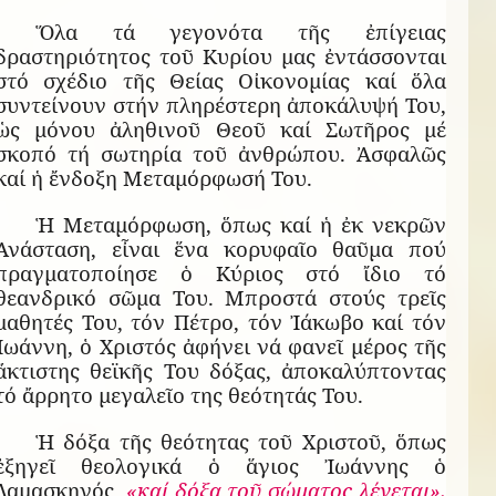
Ὅλα τά γεγονότα τῆς ἐπίγειας
δραστηριότητος τοῦ Κυρίου μας ἐντάσσονται
στό σχέδιο τῆς Θείας Οἰκονομίας καί ὅλα
συντείνουν στήν πληρέστερη ἀποκάλυψή Του,
ὡς μόνου ἀληθινοῦ Θεοῦ καί Σωτῆρος μέ
σκοπό τή σωτηρία τοῦ ἀνθρώπου. Ἀσφαλῶς
καί ἡ ἔνδοξη Μεταμόρφωσή Του.
Ἡ Μεταμόρφωση, ὅπως καί ἡ ἐκ νεκρῶν
Ἀνάσταση, εἶναι ἕνα κορυφαῖο θαῦμα πού
πραγματοποίησε ὁ Κύριος στό ἴδιο τό
θεανδρικό σῶμα Του. Μπροστά στούς τρεῖς
μαθητές Του, τόν Πέτρο, τόν Ἰάκωβο καί τόν
Ἰωάννη, ὁ Χριστός ἀφήνει νά φανεῖ μέρος τῆς
ἄκτιστης θεϊκῆς Του δόξας, ἀποκαλύπτοντας
τό ἄρρητο μεγαλεῖο της θεότητάς Του.
Ἡ δόξα τῆς θεότητας τοῦ Χριστοῦ, ὅπως
ἐξηγεῖ θεολογικά ὁ ἅγιος Ἰωάννης ὁ
Δαμασκηνός,
«καί δόξα τοῦ σώματος λέγεται».