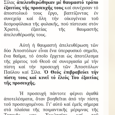
Σίλας
ἀπελευθερώθηκαν μέ θαυμαστό τρόπο
ἐξαιτίας τῆς προσευχῆς τους
καί συνέχισαν τό
ἀποστολικό τους ἔργο, βαπτίζοντας ἐν
συνεχείᾳ καί ὅλη τήν οἰκογένεια τοῦ
δεσμοφύλακα τῆς φυλακῆς, πού πίστευσε στόν
Χριστό, ἐξαιτίας τῆς θαυμαστῆς
ἀπελευθέρωσής τους.
Αὐτή ἡ θαυμαστή ἀπελευθέρωση τῶν
δύο Ἀποστόλων εἶναι ἕνα ὑπερφυσικό σημεῖο,
ἕνα θαῦμα, τό ὁποῖο ἔρχεται ὡς ἀποτέλεσμα
τῆς χάριτος τοῦ Θεοῦ σέ συνεργασία μέ τήν
πίστη καί τήν προσευχή τῶν Ἀποστόλων
Παύλου καί Σίλα.
Ὁ Θεός ἐπιβραβεύει τήν
πίστη τους καί κινεῖ τό ἔλεός Του ἐξαιτίας
τῆς προσευχῆς.
Ἡ προσευχή πάντοτε φέρνει ἀγαθά
ἀποτελέσματα, ὅταν βοηθεῖται ἀπό τήν πίστη
τοῦ προσευχομένου. Γι’ αὐτό καί ἐμεῖς σήμερα
στά πλαίσια τῆς ποιμαντικῆς μέριμνας τῆς
Τοπικῆς μας Ἐκκλησίας καί τοῦ