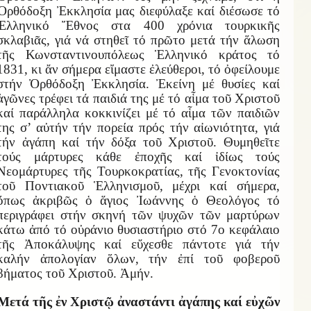
Ὀρθόδοξη Ἐκκλησία μας διεφύλαξε καί διέσωσε τό
Ἑλληνικό Ἔθνος στα 400 χρόνια τουρκικῆς
σκλαβιᾶς, γιά νά στηθεῖ τό πρῶτο μετά τήν ἅλωση
τῆς Κωνσταντινουπόλεως Ἑλληνικό κράτος τό
1831, κι ἄν σήμερα εἴμαστε ἐλεύθεροι, τό ὀφείλουμε
στήν Ὀρθόδοξη Ἐκκλησία. Ἐκείνη μέ θυσίες καί
ἀγῶνες τρέφει τά παιδιά της μέ τό αἷμα τοῦ Χριστοῦ
καί παράλληλα κοκκινίζει μέ τό αἷμα τῶν παιδιῶν
της σ’ αὐτήν τήν πορεία πρός τήν αἰωνιότητα, γιά
τήν ἀγάπη καί τήν δόξα τοῦ Χριστοῦ. Θυμηθεῖτε
τούς μάρτυρες κάθε ἐποχῆς καί ἰδίως τούς
Νεομάρτυρες τῆς Τουρκοκρατίας, τῆς Γενοκτονίας
τοῦ Ποντιακοῦ Ἑλληνισμοῦ, μέχρι καί σήμερα,
ὅπως ἀκριβῶς ὁ ἅγιος Ἰωάννης ὁ Θεολόγος τό
περιγράφει στήν σκηνή τῶν ψυχῶν τῶν μαρτύρων
κάτω ἀπό τό οὐράνιο θυσιαστήριο στό 7ο κεφάλαιο
τῆς Ἀποκάλυψης καί εὔχεσθε πάντοτε γιά τήν
καλήν ἀπολογίαν ὅλων, τήν ἐπί τοῦ φοβεροῦ
βήματος τοῦ Χριστοῦ. Ἀμήν.
Μετά τῆς ἐν Χριστῷ ἀναστάντι ἀγάπης καί εὐχῶν