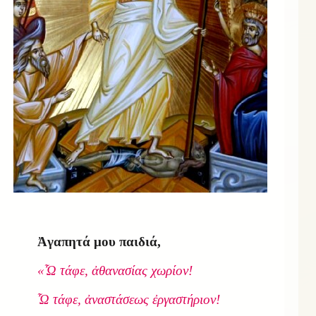
Ἀγαπητά μου παιδιά,
«Ὦ τάφε, ἀθανασίας χωρίον!
Ὦ τάφε, ἀναστάσεως ἐργαστήριον!