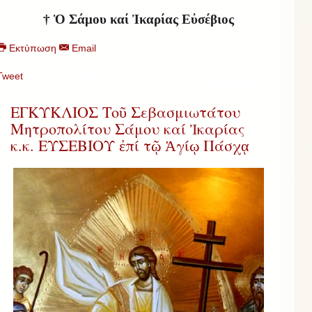
† Ὁ Σάμου καί Ἰκαρίας Εὐσέβιος
Εκτύπωση
Email
Tweet
ΕΓΚΥΚΛΙΟΣ Τοῦ Σεβασμιωτάτου
Μητροπολίτου Σάμου καί Ἰκαρίας
κ.κ. ΕΥΣΕΒΙΟΥ ἐπί τῷ Ἁγίῳ Πάσχᾳ