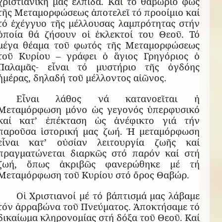
χριστιανική μας ἐλπίδα. Καί τό θαβώριο φῶς
τῆς Μεταμορφώσεως ἀποτελεῖ τό προοίμιο καί
τό ἐχέγγυο τῆς μέλλουσας λαμπρότητας στήν
ὁποία θά ζήσουν οἱ ἐκλεκτοί του Θεοῦ. Τό
μέγα θέαμα τοῦ φωτός τῆς Μεταμορφώσεως
τοῦ Κυρίου – γράφει ὁ ἅγιος Γρηγόριος ὁ
Παλαμᾶς- εἶναι τό μυστήριο τῆς ὀγδόης
ἡμέρας, δηλαδή τοῦ μέλλοντος αἰῶνος.
Εἶναι λάθος νά κατανοεῖται ἡ
Μεταμόρφωση μόνο ὡς γεγονός ὑπερφυσικό
καί κατ’ ἐπέκταση ὡς ἀνέφικτο γιά τήν
παροῦσα ἱστορική μας ζωή. Ἡ μεταμόρφωση
εἶναι κατ’ οὐσίαν λειτουργία ζωῆς καί
πραγματώνεται διαρκῶς στό παρόν καί στή
ζωή, ὅπως ἀκριβῶς φανερώθηκε μέ τή
Μεταμόρφωση τοῦ Κυρίου στό ὄρος Θαβώρ.
Οἱ Χριστιανοί μέ τό βάπτισμά μας λάβαμε
τόν ἀρραβώνα τοῦ Πνεύματος. Ἀποκτήσαμε τό
δικαίωμα κληρονομίας στή δόξα τοῦ Θεοῦ. Καί