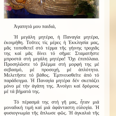
Ἀγαπητά μου παιδιά,
Ἡ μεγάλη μητέρα, ἡ Παναγία μητέρα,
ἐκοιμήθη. Τοῦτες τίς μέρες ἡ Ἐκκλησία μας,
μᾶς τοποθετεῖ στό τέρμα τῆς γήινης τροχιᾶς
της καί μᾶς δίνει τό σῆμα: Σταματῆστε
μπροστά στή μεγάλη μητέρα! Ὄχι ἐπιπόλαια.
Προσηλῶστε τό βλέμμα στή μορφή της μέ
σεβασμό, μέ προσοχή, μέ ἁπλότητα.
Μελετῆστε τό βάθος. Ἐμπνευσθεῖτε ἀπό τό
παράδειγμα. Ἡ Παναγία μητέρα δέν σκεπάζει
μόνο μέ τήν ἀγάπη της. Ἀνοίγει καί δρόμους
μέ τά βήματά της.
Τό πέρασμά της στή γῆ μας, ἦταν μιά
μοναδική τιμή καί μιά ἀφάνταστη εὐλογία. Ἡ
φυσιογνωμία τῆς ἅπλωσε φῶς. Ἡ ἀγκαλιά τῆς