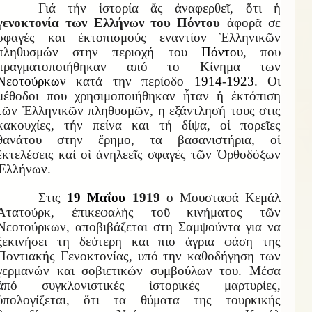
Γιά τήν ἱστορία ἄς ἀναφερθεῖ, ὅτι ἡ
γενοκτονία των Ελλήνων του Πόντου
ἀφορᾶ σε
σφαγές και ἐκτοπισμούς εναντίον Ἑλληνικῶν
πληθυσμών στην περιοχή του
Πόντου
, που
πραγματοποιήθηκαν από το Κίνημα των
Νεοτούρκων
κατά την περίοδο
1914
-
1923
. Οι
μέθοδοι που χρησιμοποιήθηκαν ἦταν ἡ ἐκτόπιση
τῶν Ἑλληνικῶν πληθυσμῶν, η εξάντλησή τους στις
κακουχίες, τήν πείνα και τή δίψα, οἱ πορεῖες
θανάτου στην ἔρημο, τα βασανιστήρια, οἱ
ἐκτελέσεις καί οἱ ἀνηλεεῖς σφαγές τῶν Ὀρθοδόξων
Ἑλλήνων.
Στις
19 Μαΐου
1919
ο Μουσταφά Κεμάλ
Ἀτατούρκ, ἐπικεφαλής τοῦ κινήματος τῶν
Νεοτούρκων, αποβιβάζεται στη Σαμψούντα για να
ξεκινήσει τη δεύτερη και πιο άγρια φάση της
Ποντιακής Γενοκτονίας, υπό την καθοδήγηση των
γερμανών και σοβιετικών συμβούλων του. Μέσα
ἀπό συγκλονιστικές ἱστορικές μαρτυρίες,
ὑπολογίζεται, ὅτι τα θύματα της τουρκικής