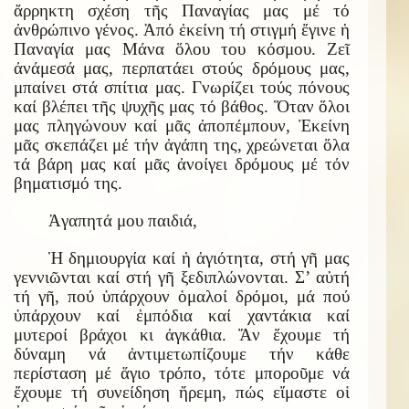
ἄρρηκτη σχέση τῆς Παναγίας μας μέ τό
ἀνθρώπινο γένος. Ἀπό ἐκείνη τή στιγμή ἔγινε ἡ
Παναγία μας Μάνα ὅλου του κόσμου. Ζεῖ
ἀνάμεσά μας, περπατάει στούς δρόμους μας,
μπαίνει στά σπίτια μας. Γνωρίζει τούς πόνους
καί βλέπει τῆς ψυχῆς μας τό βάθος. Ὅταν ὅλοι
μας πληγώνουν καί μᾶς ἀποπέμπουν, Ἐκείνη
μᾶς σκεπάζει μέ τήν ἀγάπη της, χρεώνεται ὅλα
τά βάρη μας καί μᾶς ἀνοίγει δρόμους μέ τόν
βηματισμό της.
Ἀγαπητά μου παιδιά,
Ἡ δημιουργία καί ἡ ἁγιότητα, στή γῆ μας
γεννιῶνται καί στή γῆ ξεδιπλώνονται. Σ’ αὐτή
τή γῆ, πού ὑπάρχουν ὁμαλοί δρόμοι, μά πού
ὑπάρχουν καί ἐμπόδια καί χαντάκια καί
μυτεροί βράχοι κι ἀγκάθια. Ἄν ἔχουμε τή
δύναμη νά ἀντιμετωπίζουμε τήν κάθε
περίσταση μέ ἅγιο τρόπο, τότε μποροῦμε νά
ἔχουμε τή συνείδηση ἤρεμη, πώς εἴμαστε οἱ