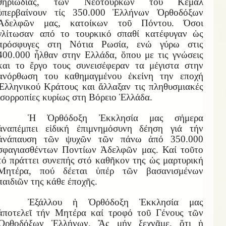
θηριωδίας, των Νεότουρκων του Κεμάλ
ὑπερβαίνουν τίς 350.000 Ἑλλήνων Ὀρθοδόξων
Ἀδελφῶν μας, κατοίκων τοῦ Πόντου. Όσοι
γλίτωσαν από το τουρκικό σπαθί κατέφυγαν ὡς
πρόσφυγες στη Νότια Ρωσία, ενώ γύρω στις
400.000 ἦλθαν στην Ελλάδα, ὅπου με τις γνώσεις
και το ἔργο τους συνεισέφεραν τα μέγιστα στην
ανόρθωση του καθημαγμένου ἐκείνη την εποχή
Ἑλληνικού Κράτους και ἄλλαξαν τις πληθυσμιακές
ἰσορροπίες κυρίως στη Βόρειο Ἑλλάδα.
Ἡ Ὀρθόδοξη Ἐκκλησία μας σήμερα
ἀναπέμπει εἰδική ἐπιμνημόσυνη δέηση γιά τήν
ἀνάπαυση τῶν ψυχῶν τῶν πάνω ἀπό 350.000
σφαγιασθέντων Ποντίων Ἀδελφῶν μας. Καί τοῦτο
τό πράττει συνεπής στό καθῆκον της ὡς μαρτυρική
Μητέρα, πού δέεται ὑπέρ τῶν βασανισμένων
παιδιῶν της κάθε ἐποχῆς.
Ἐξάλλου ἡ Ὀρθόδοξη Ἐκκλησία μας
ἀποτελεῖ τήν Μητέρα καί τροφό τοῦ Γένους τῶν
Ὀρθοδόξων Ἑλλήνων. Ἄς μήν ξεχνᾶμε, ὅτι ἡ