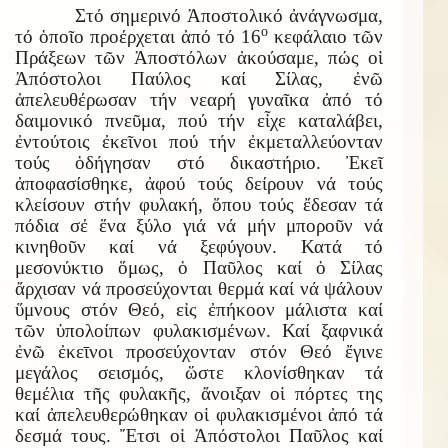
Στό σημερινό Ἀποστολικό ἀνάγνωσμα,
ο
τό ὁποῖο προέρχεται ἀπό τό 16
κεφάλαιο τῶν
Πράξεων τῶν Ἀποστόλων ἀκούσαμε, πώς οἱ
Ἀπόστολοι Παύλος καί Σίλας, ἐνῶ
ἀπελευθέρωσαν τήν νεαρή γυναῖκα ἀπό τό
δαιμονικό πνεῦμα, πού τήν εἶχε καταλάβει,
ἐντούτοις ἐκεῖνοι πού τήν ἐκμεταλλεύονταν
τούς ὁδήγησαν στό δικαστήριο. Ἐκεῖ
ἀποφασίσθηκε, ἀφού τούς δείρουν νά τούς
κλείσουν στήν φυλακή, ὅπου τούς ἔδεσαν τά
πόδια σέ ἕνα ξύλο γιά νά μήν μποροῦν νά
κινηθοῦν καί νά ξεφύγουν. Κατά τό
μεσονύκτιο ὅμως, ὁ Παῦλος καί ὁ Σίλας
ἄρχισαν νά προσεύχονται θερμά καί νά ψάλουν
ὕμνους στόν Θεό, εἰς ἐπήκοον μάλιστα καί
τῶν ὑπολοίπων φυλακισμένων. Καί ξαφνικά
ἐνῶ ἐκεῑνοι προσεύχονταν στόν Θεό ἔγινε
μεγάλος σεισμός, ὥστε κλονίσθηκαν τά
θεμέλια τῆς φυλακῆς, ἄνοιξαν οἱ πόρτες της
καί ἀπελευθερώθηκαν οἱ φυλακισμένοι ἀπό τά
δεσμά τους. Ἔτσι οἱ Ἀπόστολοι Παῦλος καί