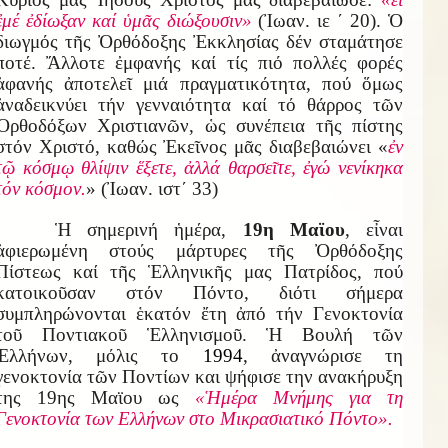
ἐμέ ἐδίωξαν καί ὑμᾶς διώξουσιν»
(Ἰωαν. ιε ΄ 20). Ὁ
διωγμός τῆς Ὀρθόδοξης Ἐκκλησίας δέν σταμάτησε
ποτέ. Ἄλλοτε ἐμφανής καί τίς πιό πολλές φορές
ἀφανής ἀποτελεῖ μιά πραγματικότητα, πού ὅμως
ἀναδεικνύει τήν γενναιότητα καί τό θάρρος τῶν
Ὀρθοδόξων Χριστιανῶν, ὡς συνέπεια τῆς πίστης
στόν Χριστό, καθώς Ἐκεῖνος μᾶς διαβεβαιώνει «
ἐν
τῷ κόσμῳ θλίψιν ἕξετε, ἀλλά θαρσεῖτε, ἐγώ νενίκηκα
τόν κόσμον.
» (Ἰωαν. ιστ΄ 33)
Ἡ σημερινή ἡμέρα,
19η Μαϊου
, εἶναι
ἀφιερωμένη στούς μάρτυρες τῆς Ὀρθόδοξης
Πίστεως καί τῆς Ἑλληνικῆς μας Πατρίδος, πού
κατοικοῦσαν στόν Πόντο, διότι σήμερα
συμπληρώνονται ἑκατόν ἔτη ἀπό τήν Γενοκτονία
τοῦ Ποντιακοῦ Ἑλληνισμοῦ. Ἡ Βουλή τῶν
Ἑλλήνων, μόλις το
1994
, ἀναγνώρισε τη
γενοκτονία τῶν Ποντίων και ψήφισε την ανακήρυξη
της 19ης Μαϊου ως
«Ἡμέρα Μνήμης για τη
Γενοκτονία των Ελλήνων στο Μικρασιατικό Πόντο».