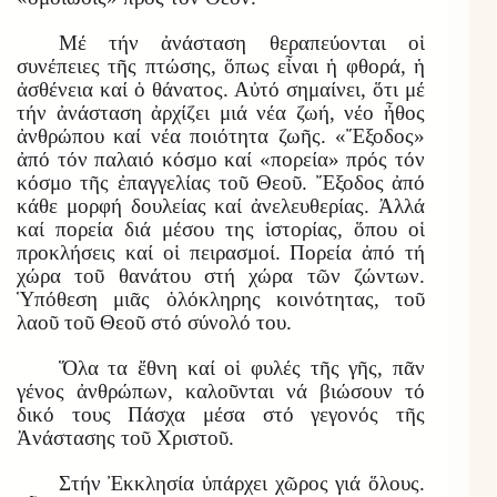
Μέ τήν ἀνάσταση θεραπεύονται οἱ
συνέπειες τῆς πτώσης, ὅπως εἶναι ἡ φθορά, ἡ
ἀσθένεια καί ὁ θάνατος. Αὐτό σημαίνει, ὅτι μέ
τήν ἀνάσταση ἀρχίζει μιά νέα ζωή, νέο ἦθος
ἀνθρώπου καί νέα ποιότητα ζωῆς. «Ἔξοδος»
ἀπό τόν παλαιό κόσμο καί «πορεία» πρός τόν
κόσμο τῆς ἐπαγγελίας τοῦ Θεοῦ. Ἔξοδος ἀπό
κάθε μορφή δουλείας καί ἀνελευθερίας. Ἀλλά
καί πορεία διά μέσου της ἱστορίας, ὅπου οἱ
προκλήσεις καί οἱ πειρασμοί. Πορεία ἀπό τή
χώρα τοῦ θανάτου στή χώρα τῶν ζώντων.
Ὑπόθεση μιᾶς ὁλόκληρης κοινότητας, τοῦ
λαοῦ τοῦ Θεοῦ στό σύνολό του.
Ὅλα τα ἔθνη καί οἱ φυλές τῆς γῆς, πᾶν
γένος ἀνθρώπων, καλοῦνται νά βιώσουν τό
δικό τους Πάσχα μέσα στό γεγονός τῆς
Ἀνάστασης τοῦ Χριστοῦ.
Στήν Ἐκκλησία ὑπάρχει χῶρος γιά ὅλους.