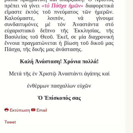
πρέπει νά γίνει
«τό Πάσχα ἡμῶν»
διαφορετικά
εἴμαστε ἐκτός τοῦ πνεύματος τῶν ἡμερῶν.
Καλούμαστε, λοιπόν, νά γίνουμε
συνδαιτυμόνες μέ τόν Ἀναστάντα στό
εὐχαριστιακό δεῖπνο τῆς Ἐκκλησίας, τῆς
Βασιλείας τοῦ Θεοῦ. Ἐκεῖ, σε μία διαχρονική
ἔννοια πραγματώνεται ἡ βίωση τοῦ δικοῦ μας
Πάσχα, τῆς δικῆς μας ἀνάστασης.
Καλή Ἀνάσταση! Χρόνια πολλά!
Μετά τῆς ἐν Χριστῷ Ἀναστάντι ἀγάπης καί
ἐνθέρμων πασχαλίων εὐχῶν
Ὁ Ἐπίσκοπός σας
Εκτύπωση
Email
Tweet