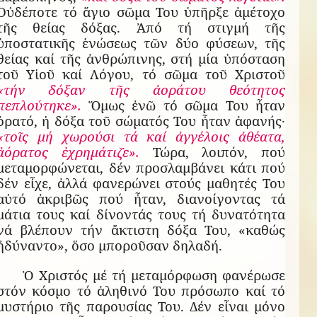
Οὐδέποτε τό ἅγιο σῶμα Του ὑπῆρξε ἀμέτοχο
τῆς θείας δόξας. Ἀπό τή στιγμή τῆς
ὑποστατικῆς ἑνώσεως τῶν δύο φύσεων, τῆς
θείας καί τῆς ἀνθρώπινης, στή μία ὑπόσταση
τοῦ Υἱοῦ καί Λόγου, τό σῶμα τοῦ Χριστοῦ
«τήν δόξαν τῆς ἀοράτου θεότητος
πεπλούτηκε».
Ὅμως ἐνῶ τό σῶμα Του ἦταν
ὁρατό, ἡ δόξα τοῦ σώματός Του ἦταν ἀφανής·
«τοῖς μή χωρούσι τά καί ἀγγέλοις ἀθέατα,
ἀόρατος ἐχρημάτιζε».
Τώρα, λοιπόν, πού
μεταμορφώνεται, δέν προσλαμβάνει κάτι πού
δέν εἶχε, ἀλλά φανερώνει στούς μαθητές Του
αὐτό ἀκριβῶς πού ἦταν, διανοίγοντας τά
μάτια τους καί δίνοντάς τους τή δυνατότητα
νά βλέπουν τήν ἄκτιστη δόξα Του, «καθώς
ἠδύναντο», ὅσο μποροῦσαν δηλαδή.
Ὁ Χριστός μέ τή μεταμόρφωση φανέρωσε
στόν κόσμο τό ἀληθινό Του πρόσωπο καί τό
μυστήριο τῆς παρουσίας Του. Δέν εἶναι μόνο