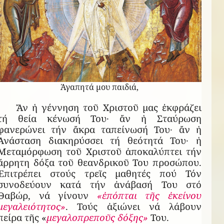
Ἀγαπητά μου παιδιά,
Ἄν ἡ γέννηση τοῦ Χριστοῦ μας ἐκφράζει
τή θεία κένωσή Του· ἄν ἡ Σταύρωση
φανερώνει τήν ἄκρα ταπείνωσή Του· ἄν ἡ
Ἀνάσταση διακηρύσσει τή θεότητά Του· ἡ
Μεταμόρφωση τοῦ Χριστοῦ ἀποκαλύπτει τήν
ἄρρητη δόξα τοῦ θεανδρικοῦ Του προσώπου.
Ἐπιτρέπει στούς τρεῖς μαθητές πού Τόν
συνοδεύουν κατά τήν ἀνάβασή Του στό
Θαβώρ, νά γίνουν
«ἐπόπται τῆς ἐκείνου
μεγαλειότητος»
. Τούς ἀξιώνει νά λάβουν
πείρα τῆς «
μεγαλοπρεποῦς δόξης»
Του.