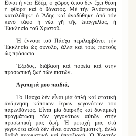
Εἶναι ἡ νέα Ἐδέμ, ὁ χῶρος ὅπου δέν ἔχει θέση
ἡ φθορά καί ὁ θάνατος. Μέ τήν Ἀνάσταση
καταλύθηκε ὁ Ἅδης καί ἀναδύθηκε ἀπό τόν
κενό τάφο ἡ νέα γῆ τῆς ἐπαγγελίας, ἡ
Ἐκκλησία τοῦ Χριστοῦ.
Ἡ ἔννοια τοῦ Πάσχα περιλαμβάνει τήν
Ἐκκλησία ὡς σύνολο, ἀλλά καί τούς πιστούς
ὡς πρόσωπα.
Ἔξοδος, διάβαση καί πορεία καί στήν
προσωπική ζωή τῶν πιστῶν.
Ἀγαπητά μου παιδιά,
Τό Πάσχα δέν εἶναι μία ἁπλή καί στατική
ἀνάμνηση κάποιων ἱερῶν γεγονότων τοῦ
παρελθόντος. Εἶναι μία διαρκῆς καί δυναμική
πραγμάτωση τῶν γεγονότων αὐτῶν στήν
προσωπική μας ζωή. Ἡ μετοχή μας στά
γεγονότα αὐτά δέν εἶναι συναισθηματική, ἀλλά
βαθιά πραγματική καί ὑπαρξιακή. Ὁ Χριστός