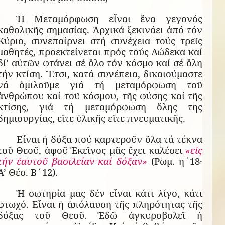
Ἡ Μεταμόρφωση εἶναι ἕνα γεγονός
καθολικῆς σημασίας. Ἀρχικά ξεκινάει ἀπό τόν
Κύριο, συνεπαίρνει στή συνέχεια τούς τρεῖς
μαθητές, προεκτείνεται πρός τούς Δώδεκα καί
δί’ αὐτῶν φτάνει σέ ὅλο τόν κόσμο καί σέ ὅλη
τήν κτίση. Ἔτσι, κατά συνέπεια, δικαιούμαστε
νά ὁμιλοῦμε γιά τή μεταμόρφωση τοῦ
ἀνθρώπου καί τοῦ κόσμου, τῆς φύσης καί τῆς
κτίσης, γιά τή μεταμόρφωση ὅλης της
δημιουργίας, εἴτε ὑλικῆς εἴτε πνευματικῆς.
Εἶναι ἡ δόξα πού καρτεροῦν ὅλα τά τέκνα
τοῦ Θεοῦ, ἀφοῦ Ἐκεῖνος μᾶς ἔχει καλέσει
«εἰς
τήν ἐαυτοῦ βασιλείαν καί δόξαν»
(Ρωμ. η΄18·
Α’ Θέσ. Β΄12).
Ἡ σωτηρία μας δέν εἶναι κάτι λίγο, κάτι
φτωχό. Εἶναι ἡ ἀπόλαυση τῆς πληρότητας τῆς
δόξας τοῦ Θεοῦ. Ἐδῶ ἀγκυροβολεῖ ἡ