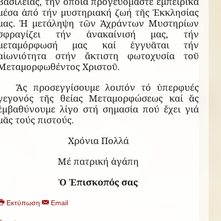
Βασιλείας, τήν ὁποία προγευόμαστε ἐμπειρικά
μέσα ἀπό τήν μυστηριακή ζωή τῆς Ἐκκλησίας
μας. Ἡ μετάληψη τῶν Ἀχράντων Μυστηρίων
σφραγίζει τήν ἀνακαίνισή μας, τήν
μεταμόρφωσή μας καί ἐγγυᾶται τήν
αἰωνιότητα στήν ἄκτιστη φωτοχυσία τοῦ
Μεταμορφωθέντος Χριστοῦ.
Ἄς προσεγγίσουμε λοιπόν τό ὑπερφυές
γεγονός τῆς θείας Μεταμορφώσεως καί ἅς
ἐμβαθύνουμε λίγο στή σημασία πού ἔχει γιά
μᾶς τούς πιστούς.
Χρόνια Πολλά
Μέ πατρική ἀγάπη
Ὁ Ἐπισκοπός σας
Εκτύπωση
Email