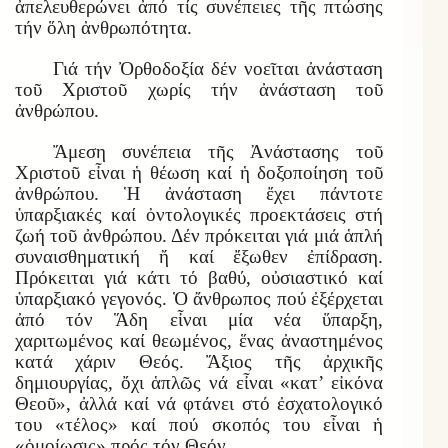
ἀπελευθερώνει ἀπό τίς συνέπειες τῆς πτώσης
τήν ὅλη ἀνθρωπότητα.
Γιά τήν Ὀρθοδοξία δέν νοεῖται ἀνάσταση
τοῦ Χριστοῦ χωρίς τήν ἀνάσταση τοῦ
ἀνθρώπου.
Ἄμεση συνέπεια τῆς Ἀνάστασης τοῦ
Χριστοῦ εἶναι ἡ θέωση καί ἡ δοξοποίηση τοῦ
ἀνθρώπου. Ἡ ἀνάσταση ἔχει πάντοτε
ὑπαρξιακές καί ὀντολογικές προεκτάσεις στή
ζωή τοῦ ἀνθρώπου. Δέν πρόκειται γιά μιά ἁπλή
συναισθηματική ἤ καί ἔξωθεν ἐπίδραση.
Πρόκειται γιά κάτι τό βαθύ, οὐσιαστικό καί
ὑπαρξιακό γεγονός. Ὁ ἄνθρωπος πού ἐξέρχεται
ἀπό τόν Ἅδη εἶναι μία νέα ὕπαρξη,
χαριτωμένος καί θεωμένος, ἕνας ἀναστημένος
κατά χάριν Θεός. Ἄξιος τῆς ἀρχικῆς
δημιουργίας, ὄχι ἁπλῶς νά εἶναι «κατ’ εἰκόνα
Θεοῦ», ἀλλά καί νά φτάνει στό ἐσχατολογικό
του «τέλος» καί πού σκοπός του εἶναι ἡ
«ὁμοίωσις» πρός τόν Θεόν.