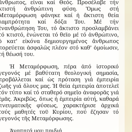
ἄνθρωπος, εἶναι καί Θεός. Προσέλαβε τήν
κτιστή ἀνθρώπινη φύση. Ὅμως στή
Μεταμόρφωση φάνηκε καί ἡ ἄκτιστη θεία
λαμπρότητα καί δόξα Του. Μέ τήν
ἐνανθρώπηση Του, τό ἄκτιστο προσλαμβάνει
τό κτιστό, ἑνώνεται τό θεῖο μέ τό ἀνθρώπινο,
ὁ κατ’ εἰκόνα δημιουργημένος ἄνθρωπος
πορεύεται ἀσφαλῶς πλέον στό καθ’ ὁμοίωσιν,
τή θέωσή του.
Ἡ Μεταμόρφωση, πέρα ἀπό ἱστορικό
γεγονός μέ βαθύτατη θεολογική σημασία,
προβάλλεται καί ὡς πρόταση γιά ἐμπειρία
ζωῆς γιά ὅλους μας. Ἡ θεία ἐμπειρία ἀποτελεῖ
τόν τύπο καί τό σταθερό σημεῖο ἀναφορᾶς γιά
ἐμᾶς. Ἀκριβῶς, ὅπως ἡ ἐμπειρία αὐτή, καθαρά
πνευματικῆς φύσεως, χαρακτήρισε ἀρχικά
τούς μαθητές τοῦ Κυρίου, πού ἔζησαν τό
γεγονός τῆς Μεταμόρφωσης.
Ἀγαπητά μου παιδιά,