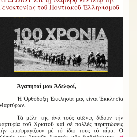
Γενοκτονίας τοῦ Ποντιακοῦ Ἑλληνισμοῦ
Ἀγαπητοί μου Ἀδελφοί,
Ἡ Ὀρθόδοξη Ἐκκλησία μας εἶναι Ἐκκλησία
Μαρτύρων.
Τά μέλη της ἀνά τούς αἰῶνες δίδουν τήν
μαρτυρία τοῦ Χριστοῦ καί σέ πολλές περιπτώσεις
τήν ἐπισφραγίζουν μέ τό ἴδιο τους τό αἷμα. Ὁ
Κύριός μας Ἰησοῦς Χριστός μᾶς διαβεβαίωσε:
«εἰ