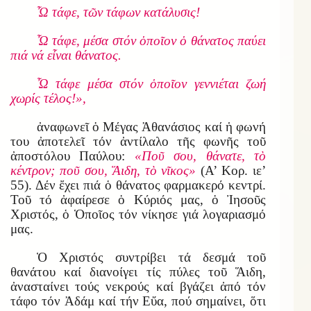
Ὦ τάφε, τῶν τάφων κατάλυσις!
Ὦ τάφε, μέσα στόν ὁποῖον ὁ θάνατος παύει
πιά νά εἶναι θάνατος.
Ὦ τάφε μέσα στόν ὁποῖον γεννιέται ζωή
χωρίς τέλος!»,
ἀναφωνεῖ ὁ Μέγας Ἀθανάσιος καί ἡ φωνή
του ἀποτελεῖ τόν ἀντίλαλο τῆς φωνῆς τοῦ
ἀποστόλου Παύλου:
«
Ποῦ σου, θάνατε, τὸ
κέντρον; ποῦ σου, Ἅ
ι
δη, τὸ νῖκος
»
(Α’ Κορ. ιε’
55). Δέν ἔχει πιά ὁ θάνατος φαρμακερό κεντρί.
Τοῦ τό ἀφαίρεσε ὁ Κύριός μας, ὁ Ἰησοῦς
Χριστός, ὁ Ὁποῖος τόν νίκησε γιά λογαριασμό
μας.
Ὁ Χριστός συντρίβει τά δεσμά τοῦ
θανάτου καί διανοίγει τίς πύλες τοῦ Ἅιδη,
ἀνασταίνει τούς νεκρούς καί βγάζει ἀπό τόν
τάφο τόν Ἀδάμ καί τήν Εὔα, πού σημαίνει, ὅτι