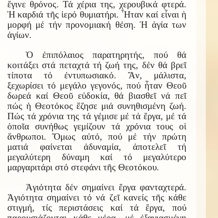
ἔγινε θρόνος. Τά χέρια της, χερουβικά φτερά.
Ἡ καρδιά τῆς ἱερό θυμιατήρι. Ἦταν καί εἶναι ἡ
μορφή μέ τήν προνομιακή θέση. Ἡ ἁγία των
ἁγίων.
Ὁ ἐπιπόλαιος παρατηρητής, πού θά
κοιτάξει στά πεταχτά τή ζωή της, δέν θά βρεῖ
τίποτα τό ἐντυπωσιακό. Ἄν, μάλιστα,
ξεχωρίσει τό μεγάλο γεγονός, πού ἦταν Θεοῦ
δωρεά καί Θεοῦ εὐδοκία, θά βιασθεῖ νά πεῖ
πώς ἡ Θεοτόκος ἔζησε μιά συνηθισμένη ζωή.
Πώς τά χρόνια της τά γέμισε μέ τά ἔργα, μέ τά
ὁποῖα συνήθως γεμίζουν τά χρόνια τους οἱ
ἄνθρωποι. Ὅμως αὐτό, πού μέ τήν πρώτη
ματιά φαίνεται ἀδυναμία, ἀποτελεῖ τή
μεγαλύτερη δύναμη καί τό μεγαλύτερο
μαργαριτάρι στό στεφάνι τῆς Θεοτόκου.
Ἁγιότητα δέν σημαίνει ἔργα φανταχτερά.
Ἁγιότητα σημαίνει τό νά ζεῖ κανείς τῆς κάθε
στιγμή, τίς περιστάσεις καί τά ἔργα, πού
παρουσιάζονται κάθε μέρα, μέ ἐξαγιασμένη