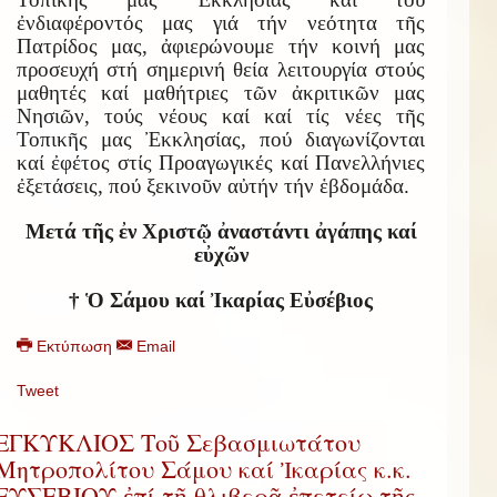
ἐνδιαφέροντός μας γιά τήν νεότητα τῆς
Πατρίδος μας, ἀφιερώνουμε τήν κοινή μας
προσευχή στή σημερινή θεία λειτουργία στούς
μαθητές καί μαθήτριες τῶν ἀκριτικῶν μας
Νησιῶν, τούς νέους καί καί τίς νέες τῆς
Τοπικῆς μας Ἐκκλησίας, πού διαγωνίζονται
καί ἐφέτος στίς Προαγωγικές καί Πανελλήνιες
ἐξετάσεις, πού ξεκινοῦν αὐτήν τήν ἑβδομάδα.
Μετά τῆς ἐν Χριστῷ ἀναστάντι ἀγάπης καί
εὐχῶν
† Ὁ Σάμου καί Ἰκαρίας Εὐσέβιος
Εκτύπωση
Email
Tweet
ΕΓΚΥΚΛΙΟΣ Τοῦ Σεβασμιωτάτου
Μητροπολίτου Σάμου καί Ἰκαρίας κ.κ.
ΕΥΣΕΒΙΟΥ ἐπί τῇ θλιβερᾷ ἐπετείῳ τῆς