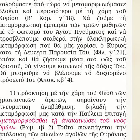
καλούμαστε ἀπό τώρα νά μεταμορφωνόμαστε
ὁλοένα καί περισσότερο μέ τή χάρη τοῦ
Κυρίου (Β’ Κορ. γ΄18). Νά ζοῦμε τή
μεταμορφωτική ἐμπειρία τῶν τριῶν μαθητῶν
μέ τό φωτισμό τοῦ Ἁγίου Πνεύματος καί νά
προσβλέπουμε σταθερά στήν ὁλοκληρωτική
μεταμόρφωση πού θά μᾶς χαρίσει ὁ Κύριος
κατά τή Δευτέρα Παρουσία Του. (Φίλ. γ΄21),
ὁπότε καί θά ζήσουμε μέσα στό φῶς τοῦ
Χριστοῦ, θά γίνουμε κοινωνοί τῆς δόξας Του.
Θά μποροῦμε νά βλέπουμε τό δοξασμένο
πρόσωπό Του (Ἀποκ. κβ΄4).
Ἡ πρόσκτηση μέ τήν χάρη τοῦ Θεοῦ τῶν
χριστιανικῶν ἀρετῶν, σημαίνουν τήν
πνευματική ἀναβάθμιση, δηλαδή τήν
μεταμόρφωσή μας κατά τήν Παύλεια ἐπιταγή
«
μεταμορφοῦσθαι τῇ ἀνακαινώσει τοῦ νοὸς
ὑμῶν»
(Ρωμ. ιβ 2)
Τοῦτο συνεπάγεται τήν
ἀπόλαυση τῶν αἰωνίων ἀγαθῶν τῆς Οὐράνιας