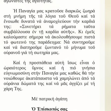
ἀγωνιστές τῆς ἁγιότητας.
Ἡ Παναγία μας κρατοῦσε διαρκῶς ζωηρά
στή μνήμη τῆς τά λόγια τοῦ Θεοῦ καί τά
ἔνοιωθε δυνατά νά ἀναμοχλεύουν τήν καρδιά
της: «Συνετήρει τά ρήματα ταῦτα
συμβάλλουσα ἐν τῇ καρδία αὐτῆς». Κι ἐμεῖς
καλούμαστε σήμερα νά ἀκολουθήσουμε πιστά
τό φωτεινό της παράδειγμα: Νά συντηροῦμε
καί νά διατηροῦμε ζωντανό τό μήνυμα τοῦ
οὐρανοῦ γιά τή σωτηρία μας.
Καί ἡ προσπάθεια αὐτή ἴσως εἶναι ὁ
ὡραιότερος ὕμνος καί ἡ πιό γνήσια
εὐγνωμοσύνη στήν Παναγία μας καθώς θά τήν
νοιώθουμε ἀκατάπαυστα νά χαμηλώνει ἀπό τά
οὐράνια δώματά της καί νά μᾶς ἀγγίζει μέ τή
χάρη Της.
Μέ πατρική ἀγάπη
Ὁ Ἐπίσκοπός σας