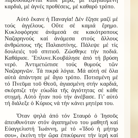
καρδιά, μέ ἁγνές προθέσεις, μέ καθαρό τρόπο.
Αὐτό ἔκανε ἡ Παναγία! Δέν ἔζησε μαζί μέ
τούς ἀγγέλους. Οὔτε σέ καμιά ἔρημο.
Κυκλοφόρησε ἀνάμεσά σε κακότροπους
Ναζαρηνούς καί ἀνάμεσα στούς ἄλλους
ἀνθρώπους τῆς Παλαιστίνης. Πάλεψε μέ τίς
δουλειές τοῦ σπιτιοῦ. Ζώσθηκε τήν ποδιά.
Καθάρισε. Ἔπλυνε.Κουβάλησε ἀπό τή βρύση
νερό. Ἀντιμετώπισε τούς θυμούς τῶν
Ναζαρηνῶν. Τά πικρά λόγια. Μά αὐτή σέ ὅλα
αὐτά ἀπάντησε μέ ἅγιο τρόπο. Ποτισμένη μέ
τό Πνεῦμα τοῦ Θεοῦ, ἁγιασμένη στήν καρδιά,
σκόρπιζε τήν εὐωδία τῆς ἁγιότητας σέ κάθε
στιγμή. Αὐτό ἦταν πού τήν ἀνέβασε. Γι’ αὐτό
τή διάλεξε ὁ Κύριος νά τήν κάνει μητέρα του.
Ὅταν ψηλά ἀπό τόν Σταυρό ὁ Ἰησοῦς
ἀπευθυνόταν στόν ἀγαπημένο του μαθητῆ καί
Εὐαγγελιστή Ἰωάννη, μέ τό «Ἰδού ἡ μήτηρ
σου», ἐκείνη τήν ὥρα ἐπικύρωνε τήν ἱερή καί