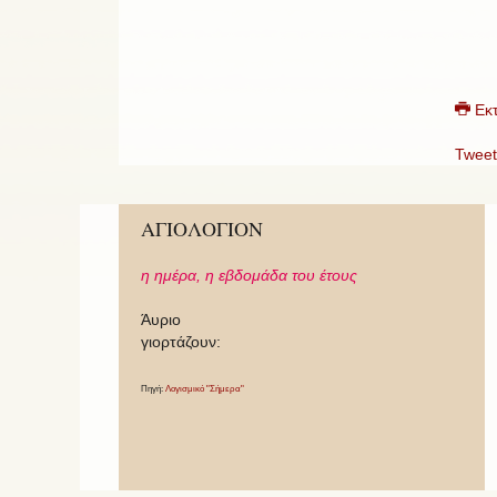
Εκ
Tweet
ΑΓΙΟΛΟΓΙΟΝ
η ημέρα,
η εβδομάδα του έτους
Άυριο
γιορτάζουν:
Πηγή:
Λογισμικό "Σήμερα"