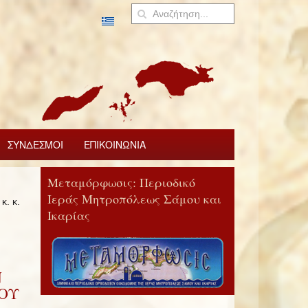
ΣΥΝΔΕΣΜΟΙ
ΕΠΙΚΟΙΝΩΝΙΑ
Μεταμόρφωσις: Περιοδικό
Ιεράς Μητροπόλεως Σάμου και
. κ.
Ικαρίας
Ν
ΤΟΥ