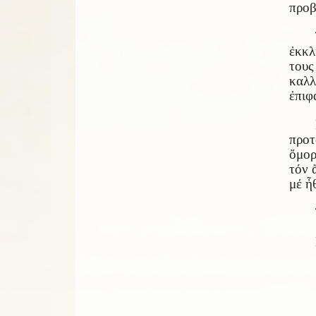
προβ
ἐκκλ
του
καλλ
ἐπιφ
προτ
ὄμορ
τόν 
μέ ἦ