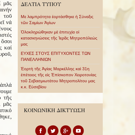
ί μᾶς
ΔΕΛΤΙΑ ΤΥΠΟΥ
αινήν
ς τοῦ
Με λαμπρότητα ἑορτάσθηκε ἡ Σύναξις
εῖ νά
τῶν Σαμίων Ἁγίων
ένους
Ὁλοκληρώθηκαν μὲ ἐπιτυχία οἱ
ιστές
κατασκηνώσεις τῆς Ἱερᾶς Μητροπόλεώς
 ὅσοι
μας
ς καί
υροῦ,
ΕΥΧΕΣ ΣΤΟΥΣ ΕΠΙΤΥΧΟΝΤΕΣ ΤΩΝ
ΠΑΝΕΛΛΗΝΙΩΝ
Ἑορτὴ τῆς Ἁγίας Μαρκέλλης καὶ 31η
ἐπέτειος τῆς εἰς Ἐπίσκοπον Χειροτονίας
τοῦ Σεβασμιωτάτου Μητροπολίτου μας
 ἁπλά
κ.κ. Εὐσεβίου
σουμε
ο τῆς
, μᾶς
ΚΟΙΝΩΝΙΚΗ ΔΙΚΤΥΩΣΗ
ατικό
θηκε,