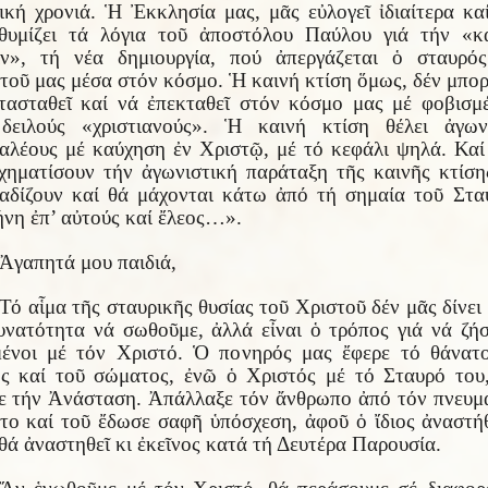
ική χρονιά. Ἡ Ἐκκλησία μας, μᾶς εὐλογεῖ ἰδιαίτερα κα
θυμίζει τά λόγια τοῦ ἀποστόλου Παύλου γιά τήν «κ
ιν», τή νέα δημιουργία, πού ἀπεργάζεται ὁ σταυρό
τοῦ μας μέσα στόν κόσμο. Ἡ καινή κτίση ὅμως, δέν μπορ
τασταθεῖ καί νά ἐπεκταθεῖ στόν κόσμο μας μέ φοβισμ
δειλούς «χριστιανούς». Ἡ καινή κτίση θέλει ἀγων
αλέους μέ καύχηση ἐν Χριστῷ, μέ τό κεφάλι ψηλά. Καί
χηματίσουν τήν ἀγωνιστική παράταξη τῆς καινῆς κτίση
αδίζουν καί θά μάχονται κάτω ἀπό τή σημαία τοῦ Στα
ήνη ἐπ’ αὐτούς καί ἔλεος…».
Ἀγαπητά μου παιδιά,
Τό αἷμα τῆς σταυρικῆς θυσίας τοῦ Χριστοῦ δέν μᾶς δίνει
υνατότητα νά σωθοῦμε, ἀλλά εἶναι ὁ τρόπος γιά νά ζή
ένοι μέ τόν Χριστό. Ὁ πονηρός μας ἔφερε τό θάνατ
ς καί τοῦ σώματος, ἐνῶ ὁ Χριστός μέ τό Σταυρό του
ε τήν Ἀνάσταση. Ἀπάλλαξε τόν ἄνθρωπο ἀπό τόν πνευμ
το καί τοῦ ἔδωσε σαφῆ ὑπόσχεση, ἀφοῦ ὁ ἴδιος ἀναστή
θά ἀναστηθεῖ κι ἐκεῖνος κατά τή Δευτέρα Παρουσία.