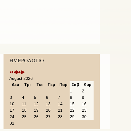
Previous
Previous
Next
Next
ΗΜΕΡΟΛΟΓΙΟ
Year
Month
Year
Month
August 2026
Δευ
Τρι
Τετ
Πεμ
Παρ
Σαβ
Κυρ
1
2
3
4
5
6
7
8
9
10
11
12
13
14
15
16
17
18
19
20
21
22
23
24
25
26
27
28
29
30
31