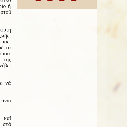
ετικό
οῖο ἡ
ιστοῦ
μφυτη
ζωῆς.
μας.
μέ τα
σμου.
α τῆς
νέβει
ε νά
εἶναι
ί καί
 στά