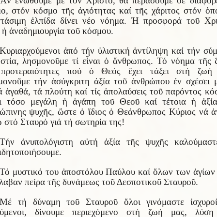
Ἄν ἑνωθοῦμε μέ τόν Χριστό, θά περάσουμε σέ διαφορ
ο, στόν κόσμο τῆς ἁγιότητας καί τῆς χάριτος στόν ὁπ
τάσιμη ἐλπίδα δίνει νέο νόημα. Ἡ προσφορά τοῦ Χρ
ι ἡ ἀναδημιουργία τοῦ κόσμου.
Κυριαρχούμενοι ἀπό τήν ὑλιστική ἀντίληψη καί τήν σύ
στία, λησμονοῦμε τί εἶναι ὁ ἄνθρωπος. Τό νόημα τῆς 
 προτεραιότητες πού ὁ Θεός ἔχει τάξει στή ζωή 
ονοῦμε τήν ἀσύγκριτη ἀξία τοῦ ἀνθρώπου ἐν σχέσει 
ά ἀγαθά, τά πλούτη καί τίς ἀπολαύσεις τοῦ παρόντος κό
ι τόσο μεγάλη ἡ ἀγάπη τοῦ Θεοῦ καί τέτοια ἡ ἀξί
ώπινης ψυχῆς, ὥστε ὁ ἴδιος ὁ Θεάνθρωπος Κύριος νά ἀ
 στό Σταυρό γιά τή σωτηρία της!
Τήν ἀνυπολόγιστη αὐτή ἀξία τῆς ψυχῆς καλούμαστ
ιδητοποιήσουμε.
Τό μυστικό του ἀποστόλου Παύλου καί ὅλων των ἁγίων 
ἔλαβαν πείρα τῆς δυνάμεως τοῦ Δεσποτικοῦ Σταυροῦ.
Μέ τή δύναμη τοῦ Σταυροῦ ὅλοι γινόμαστε ἰσχυρο
ούμενοι, δίνουμε περιεχόμενο στή ζωή μας, λύση