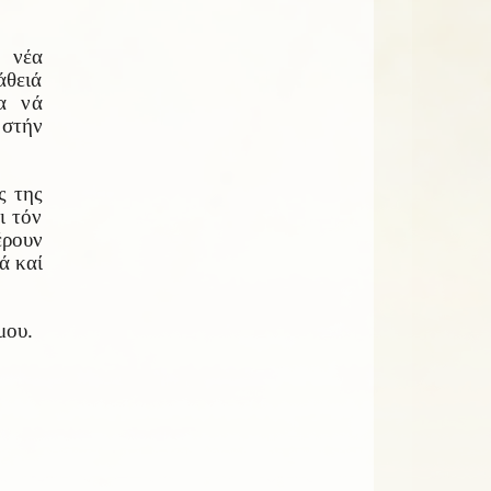
 νέα
άθειά
α νά
 στήν
ς της
ι τόν
έρουν
ά καί
μου.