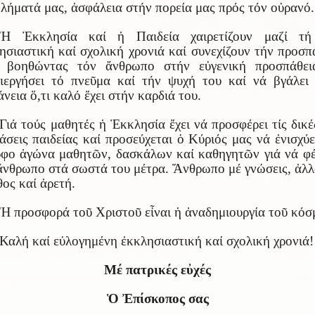
λήματά μας, ἀσφάλεια στήν πορεία μας πρός τόν οὐρανό.
Ἡ Ἐκκλησία καί ἡ Παιδεία χαιρετίζουν μαζί τή
ησιαστική καί σχολική χρονιά καί συνεχίζουν τήν προσπ
ς βοηθώντας τόν ἄνθρωπο στήν εὐγενική προσπάθει
ιεργήσει τό πνεῦμα καί τήν ψυχή του καί νά βγάλει
άνεια ὅ,τι καλό ἔχει στήν καρδιά του.
Γιά τούς μαθητές ἡ Ἐκκλησία ἔχει νά προσφέρει τίς δικέ
άσεις παιδείας καί προσεύχεται ὁ Κύριός μας νά ἐνισχύε
φο ἀγώνα μαθητῶν, δασκάλων καί καθηγητῶν γιά νά φ
ἄνθρωπο στά σωστά του μέτρα. Ἄνθρωπο μέ γνώσεις, ἀλλ
θος καί ἀρετή.
Ἡ προσφορά τοῦ Χριστοῦ εἶναι ἡ ἀναδημιουργία τοῦ κόσ
Καλή καί εὐλογημένη ἐκκλησιαστική καί σχολική χρονιά!
Μέ πατρικές εὐχές
Ὁ Ἐπίσκοπος σας