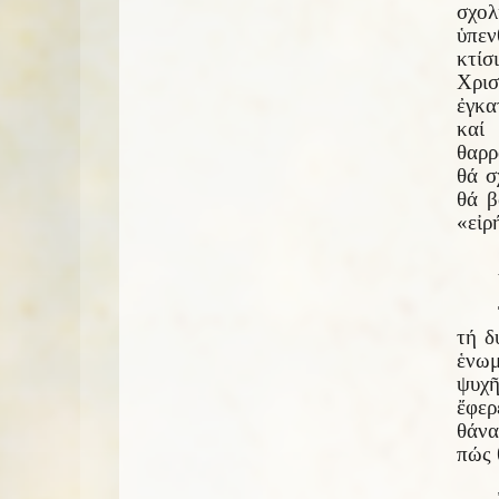
σχολ
ὑπεν
κτίσ
Χρισ
ἐγκα
καί 
θαρρ
θά σ
θά β
«εἰρ
τή δ
ἑνωμ
ψυχῆ
ἔφερ
θάνα
πώς 