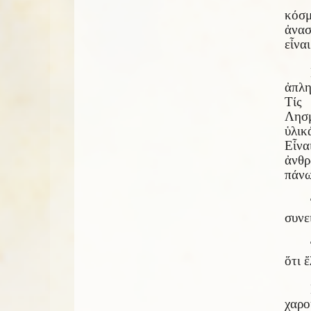
κόσμ
ἀνασ
εἶνα
ἀπλη
Τίς
Λησμ
ὑλικ
Εἶνα
ἀνθρ
πάνω
συνε
ὅτι 
χαρ