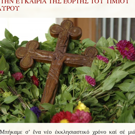
ΤΗΝ ΕΥΚΑΙΡΙΑ ΤΗΣ ΕΟΡΤΗΣ ΤΟΥ ΤΙΜΙΟΥ
ΑΥΡΟΥ
Μπήκαμε σ’ ἕνα νέο ἐκκλησιαστικό χρόνο καί σέ μι