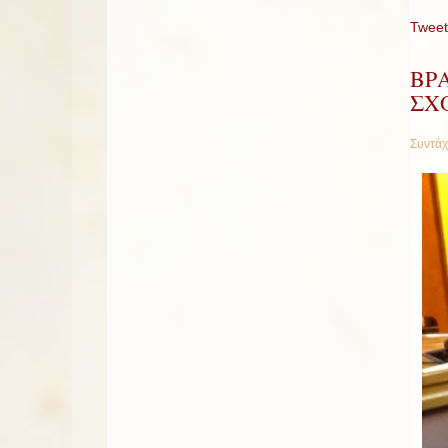
Tweet
ΒΡ
ΣΧΟ
Συντάχ