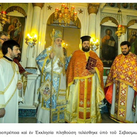
ροπρέπεια καὶ ἐν Ἐκκλησία πληθούση τελέσθηκε ὑπὸ τοῦ Σεβασμι