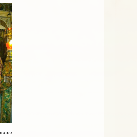
ωτάτου