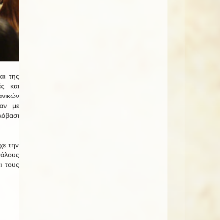
αι της
ές και
ανικών
αν με
λόβασι
χε την
γάλους
ι τους