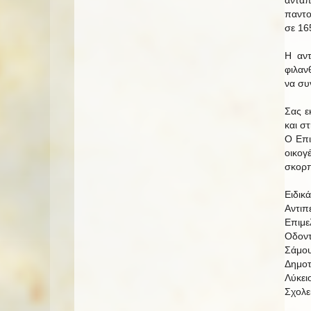
παντο
σε 16
Η αντ
φιλαν
να συ
Σας ε
και σ
Ο Επι
οικογ
σκορπ
Ειδικά
Αντιπ
Επιμε
Οδοντ
Σάμο
Δημοτ
Λύκει
Σχολε