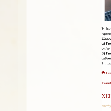
Ἡ Ἱερ
πρωτ
Σάμου
α) Γι
στήν
β) Γι
αἴθο
Ἡ παρ
Εκ
Tweet
ΧΕΙ
Συντάχ