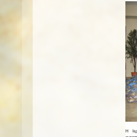
Η Ιε
αντα