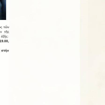
ως τῶν
ν τῆς
 ἐξῆς:
19.00,
, στήν