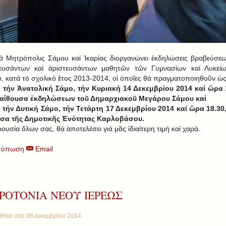
ά Μητρόπολις Σάμου καί Ἰκαρίας διοργανώνει ἐκδηλώσεις βραβεύσε
ευσάντων καί ἀριστευσάντων μαθητῶν τῶν Γυμνασίων καί Λυκείω
, κατά τό σχολικό ἔτος 2013-2014, οἱ ὁποῖες θά πραγματοποιηθοῦν ὡς
ά τήν Ἀνατολική Σάμο, τήν Κυριακή 14 Δεκεμβρίου 2014 καί ὥρα 
 αἴθουσα ἐκδηλώσεων τοῦ Δημαρχιακοῦ Μεγάρου Σάμου καί
ά τήν Δυτική Σάμο, τήν Τετάρτη 17 Δεκεμβρίου 2014 καί ὥρα 18.30
υσα τῆς Δημοτικῆς Ἑνότητας Καρλοβάσου.
ουσία ὅλων σας, θά ἀποτελέσει γιά μᾶς ἰδιαίτερη τιμή καί χαρά.
τύπωση
Email
ΡΟΤΟΝΙΑ ΝΕΟΥ ΙΕΡΕΩΣ
θηκε στις
08 Δεκεμβρίου 2014
.