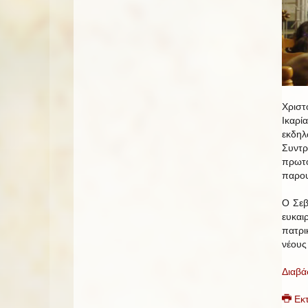
Χριστ
Ικαρί
εκδηλ
Συντ
πρωτο
παρου
Ο Σεβ
ευκαι
πατρι
νέους
Διαβά
Εκ