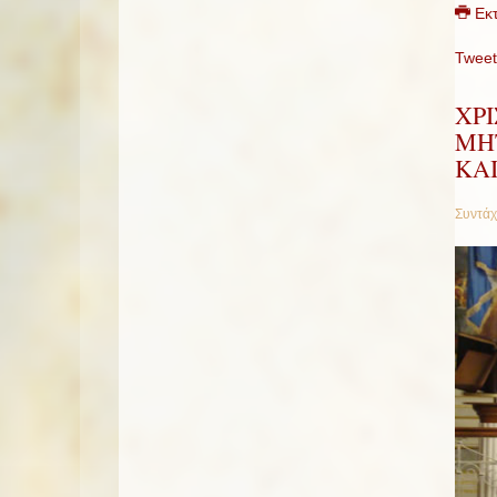
Εκ
Tweet
ΧΡ
ΜΗ
ΚΑΙ
Συντάχ