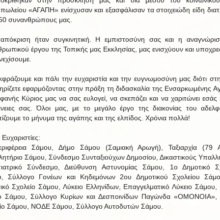
πωλείου «ΑΓΑΠΗ» ενίσχυσαν και εξασφάλισαν τα στοιχειώδη είδη δια
50 συνανθρώπους μας.
απόκριση ήταν συγκινητική. Η εμπιστοσύνη σας και η αναγνώρι
θρωπικού έργου της Τοπικής μας Εκκλησίας, μας ενισχύουν και υποχρ
νεχίσουμε.
κφράζουμε και πάλι την ευχαριστία και την ευγνωμοσύνη μας διότι στη
τηρίζετε εφαρμόζοντας στην πράξη τη διδασκαλία της Ενσαρκωμένης Α
φανής Κύριος μας να σας ευλογεί, να σκεπάζει και να χαριτώνει εσάς κ
ένειες σας. Όλοι μας, με το μεγάλο έργο της διακονίας του αδελ
ίζουμε το μήνυμα της αγάπης και της ελπίδος. Χρόνια πολλά!
 Ευχαριστίες:
εριφέρεια Σάμου, Δήμο Σάμου (Σαμιακή Αρωγή), Ταξιαρχία (79 
λητήριο Σάμου, Σύνδεσμο Συνταξιούχων Δημοσίου, Δικαστικούς Υπαλλ
ιατρικό Σύνδεσμο, Διεύθυνση Αστυνομίας Σάμου, 1ο Δημοτικό Σ
υ, Σύλλογο Γονέων και Κηδεμόνων 2ου Δημοτικού Σχολείου Σάμο
ικό Σχολείο Σάμου, Λύκειο Ελληνίδων, Επαγγελματικό Λύκειο Σάμου, 
ο Σάμου, Σύλλογο Κυρίων και Δεσποινίδων Παγώνδα «ΟΜΟΝΟΙΑ», 
ίο Σάμου, ΝΟΔΕ Σάμου, Σύλλογο Αυτοδυτών Σάμου.