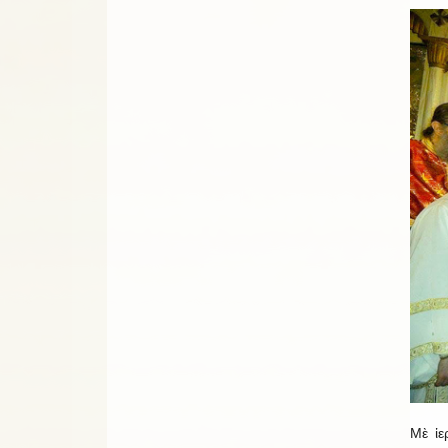
Μὲ ἱε