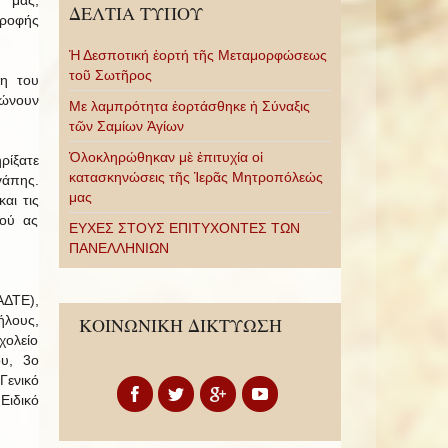
ΔΕΛΤΙΑ ΤΥΠΟΥ
τροφής
Ἡ Δεσποτική ἑορτή τῆς Μεταμορφώσεως
τοῦ Σωτῆρος
ση του
εώνουν
Με λαμπρότητα ἑορτάσθηκε ἡ Σύναξις
τῶν Σαμίων Ἁγίων
Ὁλοκληρώθηκαν μὲ ἐπιτυχία οἱ
ρίξατε
κατασκηνώσεις τῆς Ἱερᾶς Μητροπόλεώς
γάπης.
μας
αι τις
φού ας
ΕΥΧΕΣ ΣΤΟΥΣ ΕΠΙΤΥΧΟΝΤΕΣ ΤΩΝ
ΠΑΝΕΛΛΗΝΙΩΝ
ΑΔΤΕ),
ήλους,
ΚΟΙΝΩΝΙΚΗ ΔΙΚΤΥΩΣΗ
χολείο
υ, 3ο
Γενικό
Ειδικό