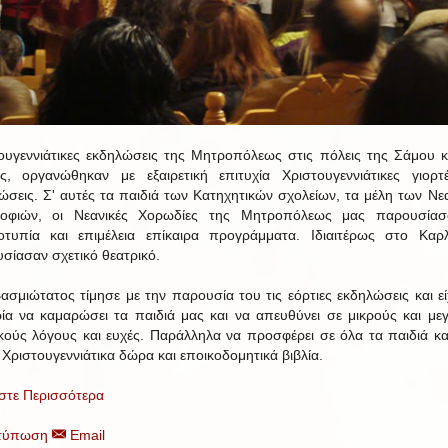
ουγεννιάτικες εκδηλώσεις της Μητροπόλεως στις πόλεις της Σάμου κ
ας, οργανώθηκαν με εξαιρετική επιτυχία Χριστουγεννιάτικες γιορτ
ώσεις. Σ' αυτές τα παιδιά των Κατηχητικών σχολείων, τα μέλη των Νε
ροφιών, οι Νεανικές Χορωδίες της Μητροπόλεως μας παρουσίασ
τυπία και επιμέλεια επίκαιρα προγράμματα. Ιδιαιτέρως στο Καρ
σίασαν σχετικό θεατρικό.
ασμιώτατος τίμησε με την παρουσία του τις εόρτιες εκδηλώσεις και εί
ρία να καμαρώσει τα παιδιά μας και να απευθύνει σε μικρούς και με
κούς λόγους και ευχές. Παράλληλα να προσφέρει σε όλα τα παιδιά κα
 Χριστουγεννιάτικα δώρα και εποικοδομητικά βιβλία.
στε Περισσότερα
τύπωση
Email