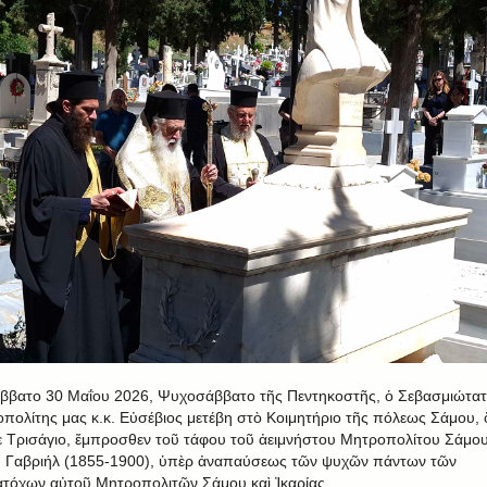
ββατο 30 Μαΐου 2026, Ψυχοσάββατο τῆς Πεντηκοστῆς, ὁ Σεβασμιώτα
πολίτης μας κ.κ. Εὐσέβιος μετέβη στὸ Κοιμητήριο τῆς πόλεως Σάμου,
ε Τρισάγιο, ἔμπροσθεν τοῦ τάφου τοῦ ἀειμνήστου Μητροπολίτου Σάμο
 Γαβριήλ (1855-1900), ὑπὲρ ἀναπαύσεως τῶν ψυχῶν πάντων τῶν
τόχων αὐτοῦ Μητροπολιτῶν Σάμου καὶ Ἰκαρίας.