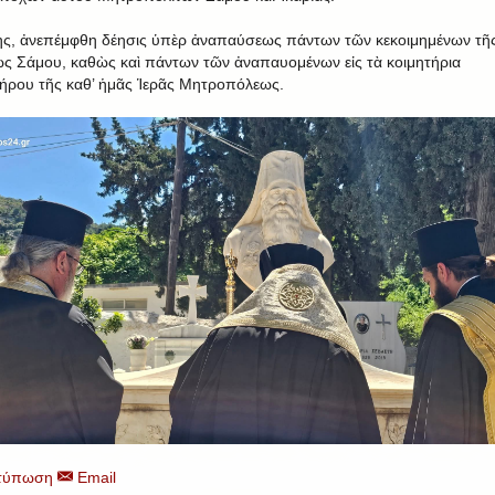
ς, ἀνεπέμφθη δέησις ὑπὲρ ἀναπαύσεως πάντων τῶν κεκοιμημένων τῆ
ς Σάμου, καθὼς καὶ πάντων τῶν ἀναπαυομένων εἰς τὰ κοιμητήρια
ήρου τῆς καθ’ ἡμᾶς Ἱερᾶς Μητροπόλεως.
τύπωση
Email