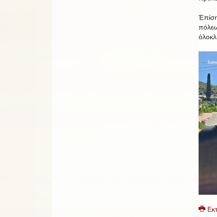
Ἐπίση
πόλεω
ὁλοκλ
Εκ