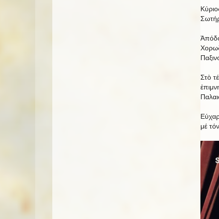
Κύριο
Σωτήρ
Ἀπόδο
Χορωδ
Παξιν
Στὸ τ
ἐπιμν
Παλαι
Εὐχαρ
μέ τό