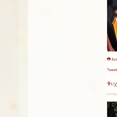
Εκ
Tweet
Ψυχ
Συντάχ