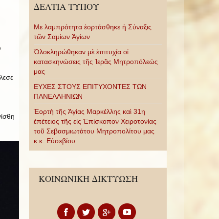
ΔΕΛΤΙΑ ΤΥΠΟΥ
Με λαμπρότητα ἑορτάσθηκε ἡ Σύναξις
τῶν Σαμίων Ἁγίων
υ
Ὁλοκληρώθηκαν μὲ ἐπιτυχία οἱ
κατασκηνώσεις τῆς Ἱερᾶς Μητροπόλεώς
μας
λεσε
ΕΥΧΕΣ ΣΤΟΥΣ ΕΠΙΤΥΧΟΝΤΕΣ ΤΩΝ
ΠΑΝΕΛΛΗΝΙΩΝ
Ἑορτὴ τῆς Ἁγίας Μαρκέλλης καὶ 31η
γίσθη
ἐπέτειος τῆς εἰς Ἐπίσκοπον Χειροτονίας
τοῦ Σεβασμιωτάτου Μητροπολίτου μας
κ.κ. Εὐσεβίου
ΚΟΙΝΩΝΙΚΗ ΔΙΚΤΥΩΣΗ