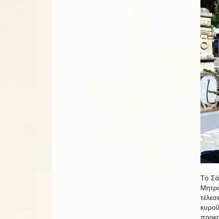
Τὸ Σά
Μητρο
τέλεσ
κυροῦ
προκα