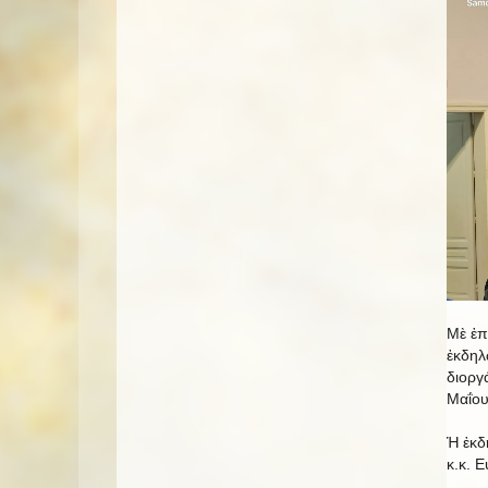
Μὲ ἐπ
ἐκδηλ
διοργ
Μαΐου
Ἡ ἐκδ
κ.κ. 