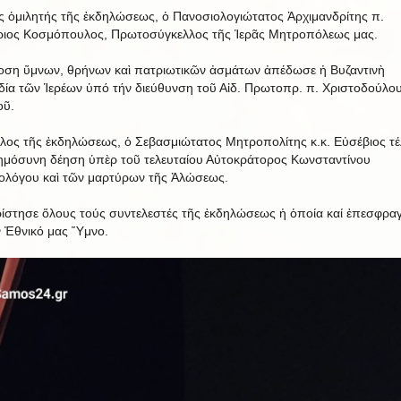
ς ὁμιλητής τῆς ἐκδηλώσεως, ὁ Πανοσιολογιώτατος Ἀρχιμανδρίτης π.
ιος Κοσμόπουλος, Πρωτοσύγκελλος τῆς Ἱερᾶς Μητροπόλεως μας.
ση ὕμνων, θρήνων καὶ πατριωτικῶν ἀσμάτων ἀπέδωσε ἡ Βυζαντινὴ
ία τῶν Ἱερέων ὑπό τήν διεύθυνση τοῦ Αἰδ. Πρωτοπρ. π. Χριστοδούλο
οῦ.
έλος τῆς ἐκδηλώσεως, ὁ Σεβασμιώτατος Μητροπολίτης κ.κ. Εὐσέβιος τέ
ημόσυνη δέηση ὑπὲρ τοῦ τελευταίου Αὐτοκράτορος Κωνσταντίνου
ολόγου καὶ τῶν μαρτύρων τῆς Ἀλώσεως.
ίστησε ὅλους τούς συντελεστές τῆς ἐκδηλώσεως ἡ ὁποία καί ἐπεσφρα
ν Ἐθνικό μας Ὕμνο.