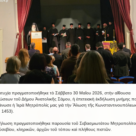
ιτυχία πραγματοποιήθηκε τὸ Σάββατο 30 Μαΐου 2026, στὴν αἴθουσα
ώσεων τοῦ Δήμου Ἀνατολικῆς Σάμου, ἡ ἐπετειακὴ ἐκδήλωση μνήμης π
άνωσε ἡ Ἱερὰ Μητρόπολίς μας γιὰ τὴν Ἄλωση τῆς Κωνσταντινουπόλεω
 1453).
ήλωση πραγματοποιήθηκε παρουσία τοῦ Σεβασμιωτάτου Μητροπολίτο
Εὐσεβίου, κληρικῶν, ἀρχῶν τοῦ τόπου καὶ πλήθους πιστῶν.