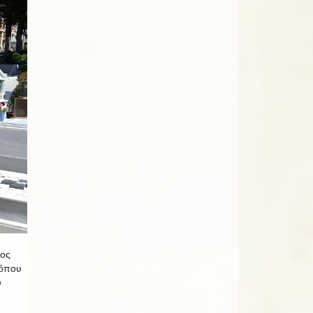
τος
 ὅπου
υ