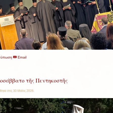
τύπωση
Email
οσάββατο τῆς Πεντηκοστῆς
θηκε στις
30 Μαϊος 2026
.