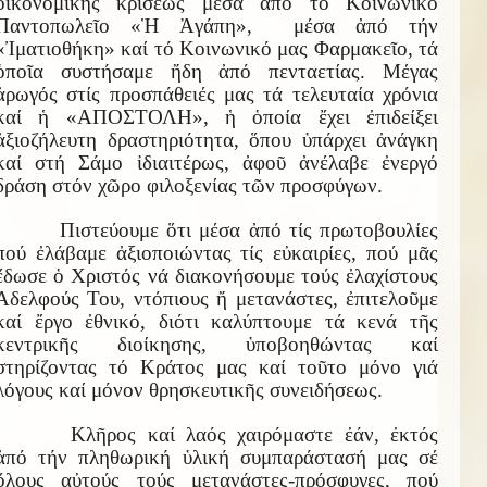
οἰκονομικῆς κρίσεως μέσα ἀπό τό Κοινωνικό
Παντοπωλεῖο «Ἡ Ἀγάπη», μέσα ἀπό τήν
«Ἰματιοθήκη» καί τό Κοινωνικό μας Φαρμακεῖο, τά
ὁποῖα συστήσαμε ἤδη ἀπό πενταετίας. Μέγας
ἀρωγός στίς προσπάθειές μας τά τελευταία χρόνια
καί ἡ «ΑΠΟΣΤΟΛΗ», ἡ ὁποία ἔχει ἐπιδείξει
ἀξιοζήλευτη δραστηριότητα, ὅπου ὑπάρχει ἀνάγκη
καί στή Σάμο ἰδιαιτέρως, ἀφοῦ ἀνέλαβε ἐνεργό
δράση στόν χῶρο φιλοξενίας τῶν προσφύγων.
Πιστεύουμε ὅτι μέσα ἀπό τίς πρωτοβουλίες
πού ἐλάβαμε ἀξιοποιώντας τίς εὐκαιρίες, πού μᾶς
ἔδωσε ὁ Χριστός νά διακονήσουμε τούς ἐλαχίστους
Ἀδελφούς Του, ντόπιους ἤ μετανάστες, ἐπιτελοῦμε
καί ἔργο ἐθνικό, διότι καλύπτουμε τά κενά τῆς
κεντρικῆς διοίκησης, ὑποβοηθώντας καί
στηρίζοντας τό Κράτος μας καί τοῦτο μόνο γιά
λόγους καί μόνον θρησκευτικῆς συνειδήσεως.
Κλῆρος καί λαός χαιρόμαστε ἐάν, ἐκτός
ἀπό τήν πληθωρική ὑλική συμπαράστασή μας σέ
ὅλους αὐτούς τούς μετανάστες-πρόσφυγες, πού