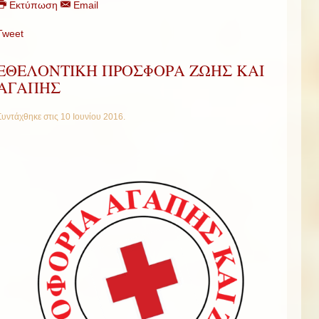
Εκτύπωση
Email
Tweet
ΕΘΕΛΟΝΤΙΚΗ ΠΡΟΣΦΟΡΑ ΖΩΗΣ ΚΑΙ
ΑΓΑΠΗΣ
Συντάχθηκε στις
10 Ιουνίου 2016
.