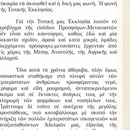
εὐκαιρία νά ἀκουσθεῖ καί ἡ δική μας φωνή. Ἡ φωνή
τῆς Τοπικῆς Ἐκκλησίας.
Γιά τήν Τοπική μας Ἐκκλησία λοιπόν τό
πρόβλημα τῆς εἰσόδου Προσφύγων-Μεταναστῶν
δέν εἶναι κάτι καινούργιο, καθώς ἐδώ καί μία
δεκαετία σχεδόν, ἀραιά καί κατά μικρές ὁμάδες
διερχόμενοι πρόσφυγες-μετανάστες ἔρχονταν ἀπό
τίς χῶρες τῆς Μέσης Ἀνατολῆς, τῆς Αφρικῆς καί
ἀλλαχοῦ.
Ὅλα αὐτά τά χρόνια ἀθόρυβα, πλήν ὅμως
οὐσιαστικά σταθήκαμε στό πλευρό αὐτῶν τῶν
ἐμπερίστατων ἀνθρώπων προσφέροντας νερό,
τρόφιμα καί εἴδη ρουχισμοῦ, ἀνταποκρινόμενοι
ἀκόμα καί σέ ἔκτακτες ἀνάγκες τους μέ τήν
πληρωμή τῶν φαρμάκων καί νοσηλείων τους.
Πράττουμε δέ τοῦτο σέ συνέχεια τῆς μεγάλης
προσπάθειας, πού καταβάλλουμε μέ σκοπό τήν
στήριξη τῶν πολλῶν ἐμπεριστάτων οἰκογενειῶν καί
ἀναξιοπαθούντων Ἀδελφῶν μας, ἐξαιτίας τῆς