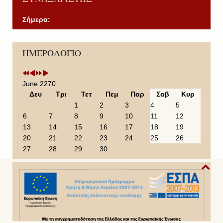
Σήμερα:
P
P
N
N
ΗΜΕΡΟΛΟΓΙΟ
r
r
e
e
e
e
x
x
v
v
t
t
i
i
Y
M
June 2270
o
o
e
o
Δευ
Τρι
Τετ
Πεμ
Παρ
Σαβ
Κυρ
u
u
a
n
1
2
3
4
5
s
s
r
t
6
7
8
9
10
11
12
Y
M
h
13
14
15
16
17
18
19
e
o
20
21
22
23
24
25
26
a
n
27
28
29
30
r
t
h