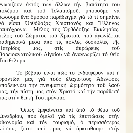
γνωρίζουν ἐκτός τῶν ἄλλων τήν βιαιότητα τοῦ
πολέμου καί τοῦ Ἰσλαμισμοῦ, μποροῦμε νά
δώσουμε ἕνα ὄμορφο παράδειγμα γιά τό τί σημαίνει
νά εἶσαι Ὀρθόδοξος Χριστιανός καί Ἕλληνας
ταυτόχρονα. Μέλος τῆς Ὀρθόδοξης Ἐκκλησίας,
μέλος τοῦ Σώματος τοῦ Χριστοῦ, πού ἀγωνίζεται
καθημερινά μέσα ἀπό τίς πολλές δυσκολίες τῆς
Πατρίδος μας, στίς ἀκρώρειες τοῦ
Βορειοανατολικοῦ Αἰγαίου νά ἀναγνωρίζει τό θεῖο
Του θέλημα.
Τό βέβαιο εἶναι πώς τό ἐνδιαφέρον καί ἡ
φροντίδα μας γιά τούς ἐλαχίστους Ἀδελφούς
ἀποδεικνύει τήν πνευματική ὠριμότητα τοῦ λαοῦ
μας, τήν πίστη μας στόν Χριστό καί τήν παράθεσή
μας στήν θεϊκή Του πρόνοια.
Ὅπως ἐμφαίνεται καί ἀπό τό θέμα τοῦ
Συνεδρίου, πού ὁμιλεῖ γιά τίς ἐπιπτώσεις στήν
οἰκονομία καί τόν τουρισμό, ὁ περισσότερος
κόσμος ζητεῖ ἀπό ἐμᾶς νά ἀρκεσθοῦμε στήν