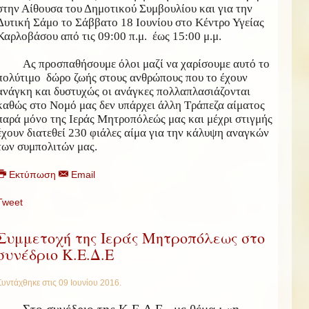
στην Αίθουσα του Δημοτικού Συμβουλίου και για την
Δυτική Σάμο το Σάββατο 18 Ιουνίου στο Κέντρο Υγείας
Καρλοβάσου από τις 09:00 π.μ. έως 15:00 μ.μ.
Ας προσπαθήσουμε όλοι μαζί να χαρίσουμε αυτό το
πολύτιμο δώρο ζωής στους ανθρώπους που το έχουν
ανάγκη και δυστυχώς οι ανάγκες πολλαπλασιάζονται
καθώς στο Νομό μας δεν υπάρχει άλλη Τράπεζα αίματος
παρά μόνο της Ιεράς Μητροπόλεώς μας και μέχρι στιγμής
έχουν διατεθεί 230 φιάλες αίμα για την κάλυψη αναγκών
των συμπολιτών μας.
Εκτύπωση
Email
Tweet
Συμμετοχή της Ιεράς Μητροπόλεως στο
συνέδριο Κ.Ε.Δ.Ε
Συντάχθηκε στις
09 Ιουνίου 2016
.