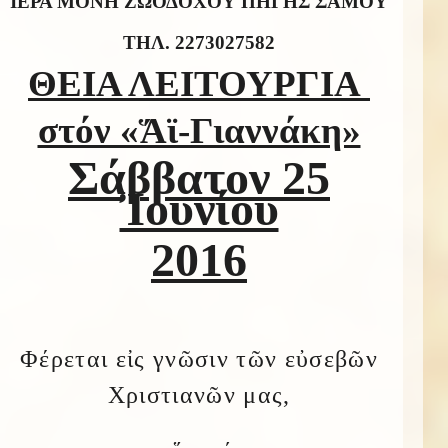
ΙΕΡΑ ΜΟΝΗ ΖΩΟΔΟΧΟΥ ΠΗΓΗΣ ΣΑΜΟΥ
T
ΗΛ. 2273027582
ΘΕΙΑ ΛΕΙΤΟΥΡΓΙΑ
στόν «Ἅϊ-Γιαννάκη»
Σάββατον 2
5
Ἰουνίου
2016
Φέρεται εἰς γνῶσιν τῶν εὐσεβῶν
Χριστιανῶν μας,