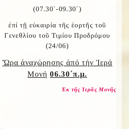
(07.30΄-09.30΄)
ἐπί τῇ εὐκαιρία τῆς ἑορτῆς τοῦ
Γενεθλίου τοῦ Τιμίου Προδρόμου
(24/06)
Ὥρα ἀναχώρησης ἀπό τήν Ἱερά
Μονή
06.30΄π.μ.
Ἐκ τῆς Ἱερᾶς Μονῆς