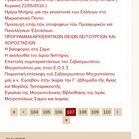
Κυριακή 22/05/2016 ).
Ημέρα Μνήμης για την γενοκτονία των Ελλήνων στο
Μικρασιατικό Πόντο.
Προσευχή ὑπέρ τῶν ὑποψηφίων τῶν Προαγωγικῶν καί
Πανελληνίων Ἐξετάσεων
ΠΡΟΓΡΑΜΜΑ ΑΡΧΙΕΡΑΤΙΚΩΝ ΘΕΙΩΝ ΛΕΙΤΟΥΡΓΙΩΝ ΚΑΙ
ΧΟΡΟΣΤΑΣΙΩΝ
Η βαϊοφόρος στη Σάμο
Η ακολουθία του Ιερού Νιπτήρος
Επιστολή συμπαραστάσεως του Σεβασμιωτάτου
Μητροπολίτου μας στην Ε.Ο.Σ.Σ
Ποιμαντική ἐπίσκεψη τοῦ Σεβασμιωτάτου Μητροπολίτου
μας κ.κ. Εὐσεβίου στήν Ἰκαρία τήν Γ΄ ἑβδομάδα τῆς Ἁγίας
καί Μεγάλης Τεσσαρακοστῆς
Εγκαίνια της Μητροπολιτικής Βιβλιοθήκης της Ιεράς
Μητροπόλεως Σάμου και Ικαρίας
104
105
106
107
108
109
110