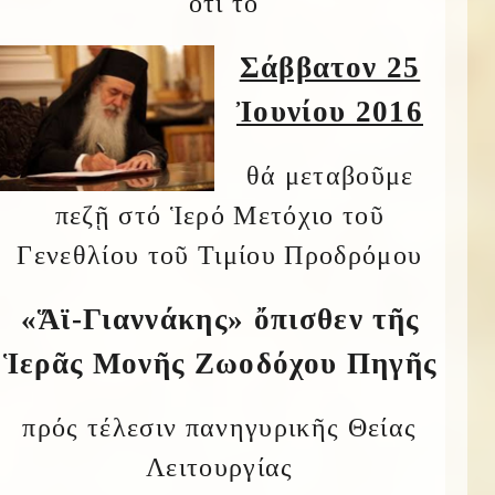
ὅτι τό
Σάββατον 25
Ἰουνίου 2016
θά μεταβοῦμε
πεζῇ στό Ἱερό Μετόχιο τοῦ
Γενεθλίου τοῦ Τιμίου Προδρόμου
«Ἅϊ-Γιαννάκης» ὄπισθεν τῆς
Ἱερᾶς Μονῆς Ζωοδόχου Πηγῆς
πρός τέλεσιν πανηγυρικῆς Θείας
Λειτουργίας