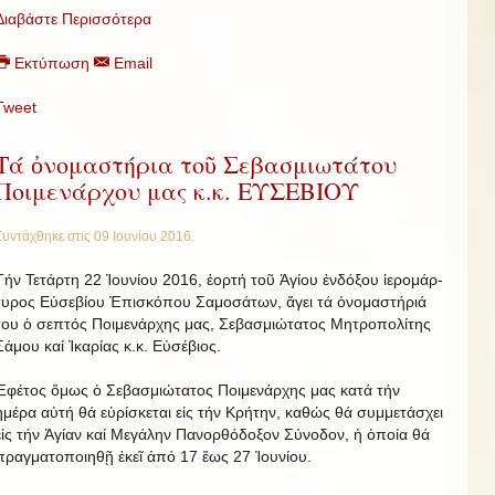
Διαβάστε Περισσότερα
Εκτύπωση
Email
Tweet
Τά ὀνομαστήρια τοῦ Σεβασμιωτάτου
Ποιμενάρχου μας κ.κ. ΕΥΣΕΒΙΟΥ
Συντάχθηκε στις
09 Ιουνίου 2016
.
Τήν Τετάρτη 22 Ἰ­ου­νίου 2016, ἑ­ορτή τοῦ Ἁ­γίου ἐν­δό­ξου ἱ­ε­ρο­μάρ­
τυ­ρος Εὐ­σε­βίου Ἐ­πι­σκό­που Σα­μο­σά­των, ἄ­γει τά ὀ­νο­μα­στή­ριά
του ὁ σε­πτός Ποι­με­νάρ­χης μας, Σε­βα­σμι­ώ­τα­τος Μη­τρο­πο­λί­της
Σά­μου καί Ἰ­κα­ρίας κ.κ. Εὐ­σέ­βιος.
Ἐφέτος ὅμως ὁ Σεβασμιώτατος Ποιμενάρχης μας κατά τήν
ἡμέρα αὐτή θά εὑρίσκεται εἰς τήν Κρήτην, καθώς θά συμμετάσχει
εἰς τήν Ἁγίαν καί Μεγάλην Πανορθόδοξον Σύνοδον, ἡ ὁποία θά
πραγματοποιηθῇ ἐκεῖ ἀπό 17 ἕως 27 Ἰουνίου.