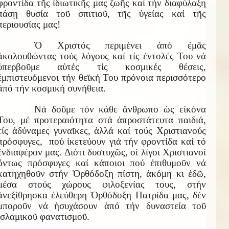
φροντίδα τῆς ἰδιωτικῆς μας ζωῆς καί τήν διαφύλαξη
πάσῃ θυσία τοῦ σπιτιοῦ, τῆς ὑγείας καί τῆς
περιουσίας μας!
Ὁ Χριστός περιμένει ἀπό ἐμᾶς
ἀκολουθώντας τούς λόγους καί τίς ἐντολές Του νά
ὑπερβοῦμε αὐτές τίς κοσμικές θέσεις,
ἐμπιστευόμενοι τήν θεϊκή Του πρόνοια περισσότερο
ἀπό τήν κοσμική συνήθεια.
Νά δοῦμε τόν κάθε ἄνθρωπο ὡς εἰκόνα
Του, μέ προτεραιότητα στά ἀπροστάτευτα παιδιά,
τίς ἀδύναμες γυναῖκες, ἀλλά καί τούς Χριστιανούς
πρόσφυγες, πού ἱκετεύουν γιά τήν φροντίδα καί τό
ἐνδιαφέρον μας. Διότι δυστυχῶς, οἱ λίγοι Χριστιανοί
ὄντως πρόσφυγες καί κάποιοι πού ἐπιθυμοῦν νά
κατηχηθοῦν στήν Ὀρθόδοξη πίστη, ἀκόμη κι ἐδῶ,
μέσα στούς χώρους φιλοξενίας τους, στήν
ἀνεξίθρησκα ἐλεύθερη Ὀρθόδοξη Πατρίδα μας, δέν
μποροῦν νά ἡσυχάσουν ἀπό τήν δυναστεία τοῦ
ἰσλαμικοῦ φανατισμοῦ.