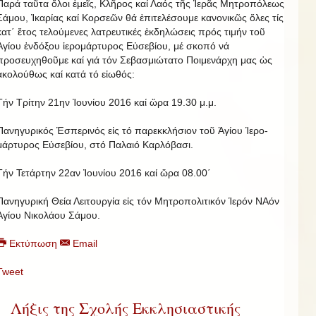
Παρά ταῦτα ὅλοι ἐμεῖς, Κλῆρος καί Λαός τῆς Ἱερᾶς Μητροπόλεως
Σάμου, Ἰκαρίας καί Κορσεῶν θά ἐπιτελέσουμε κανονικῶς ὅλες τίς
κατ΄ ἔτος τελούμενες λατρευτικές ἐκδηλώσεις πρός τιμήν τοῦ
Ἁγίου ἐνδόξου ἱερομάρτυρος Εὐσεβίου, μέ σκοπό νά
προσευχηθοῦμε καί γιά τόν Σεβασμιώτατο Ποιμενάρχη μας ὡς
ἀκολούθως καί κατά τό εἰωθός:
Τήν Τρίτην 21ην Ἰ­ου­νίου 2016 καί ὥρα 19.30 μ.μ.
Πανηγυρικός Ἑ­σπε­ρι­νός εἰς τό πα­ρεκ­κλή­σιον τοῦ Ἁ­γίου Ἱ­ε­ρο­
μάρ­τυ­ρος Εὐ­σε­βίου, στό Πα­λαιό Καρ­λό­βασι.
Τήν Τετάρτην 22αν Ἰ­ου­νίου 2016 καί ὥρα 08.00΄
Πανηγυρική Θεία Λει­τουρ­γία εἰς τόν Μητροπολιτικόν Ἱερόν ΝΑόν
Ἁγίου Νικολάου Σάμου.
Εκτύπωση
Email
Tweet
Λήξις της Σχολής Εκκλησιαστικής