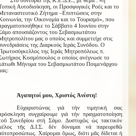
Στο συνέδριο της Κ.Ε.Δ.Ε., με θέμα : «η
Τοπική Αυτοδιοίκηση, οι Προσφυγικές Ροές και το
Μεταναστευτικό Ζήτημα –Επιπτώσεις στην
Κοινωνία, την Οικονομία και το Τουρισμό», που
πραγματοποιήθηκε το Σάββατο 4 Ιουνίου στην
Σάμο απουσιάζοντος του Σεβασμιωτάτου
Μητροπολίτου μας ο οποίος και συμμετείχε στις
συνεδριάσεις της Διαρκούς Ιεράς Συνόδου. Ο
Πρωτοσύγκελλος της Ιεράς Μητροπόλεως π.
Σωτήριος Κοσμόπουλος ο οποίος ανέγνωσε το
κάτωθι Μήνυμα του Σεβασμιωτάτου Ποιμενάρχου
μας:
Ἀγαπητοί μου, Χριστός Ἀνέστη!
Εὐχαριστώνας γιά τήν τιμητική σας
πρόσκληση συγχαίρουμε γιά τήν πραγματοποίηση
τοῦ Συνεδρίου στή Σάμο. Δυστυχῶς ὡς τακτικόν
μέλος τῆς Δ.Ι.Σ. δέν δύναμαι νά παρευρεθῶ
αὐτοπροσώπως. Χαίρομαι ὅμως, διότι μᾶς δίδεται ἡ