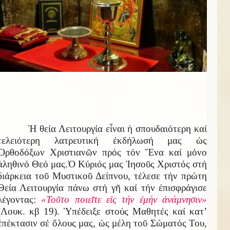
Ἡ θεία Λειτουργία εἶναι ἡ σπουδαιότερη καί
τελειότερη λατρευτική ἐκδήλωσή μας ὡς
Ὀρθοδόξων Χριστιανῶν πρός τόν Ἕνα καί μόνο
ἀληθινό Θεό μας.Ὁ Κύριός μας Ἰησοῦς Χριστός στή
διάρκεια τοῦ Μυστικοῦ Δείπνου, τέλεσε τήν πρώτη
Θεία Λειτουργία πάνω στή γῆ καί τήν ἐπισφράγισε
λέγοντας:
«Τοῦτο ποιεῖτε εἰς τήν ἐμήν ἀνάμνησιν»
(Λουκ. κβ 19). Ὑπέδειξε στούς Μαθητές καί κατ’
ἐπέκτασιν σέ ὅλους μας, ὡς μέλη τοῦ Σώματός Του,