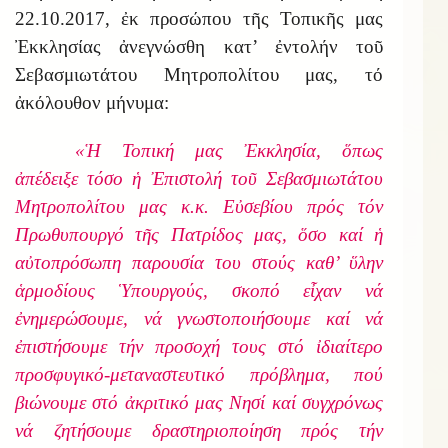
22.10.2017, ἐκ προσώπου τῆς Τοπικῆς μας
Ἐκκλησίας ἀνεγνώσθη κατ’ ἐντολήν τοῦ
Σεβασμιωτάτου Μητροπολίτου μας, τό
ἀκόλουθον μήνυμα:
«Ἡ Τοπική μας Ἐκκλησία, ὅπως
ἀπέδειξε τόσο ἡ Ἐπιστολή τοῦ Σεβασμιωτάτου
Μητροπολίτου μας κ.κ. Εὐσεβίου πρός τόν
Πρωθυπουργό τῆς Πατρίδος μας, ὅσο καί ἡ
αὐτοπρόσωπη παρουσία του στούς καθ’ ὕλην
ἁρμοδίους Ὑπουργούς, σκοπό εἶχαν νά
ἐνημερώσουμε, νά γνωστοποιήσουμε καί νά
ἐπιστήσουμε τήν προσοχή τους στό ἰδιαίτερο
προσφυγικό-μεταναστευτικό πρόβλημα, πού
βιώνουμε στό ἀκριτικό μας Νησί καί συγχρόνως
νά ζητήσουμε δραστηριοποίηση πρός τήν