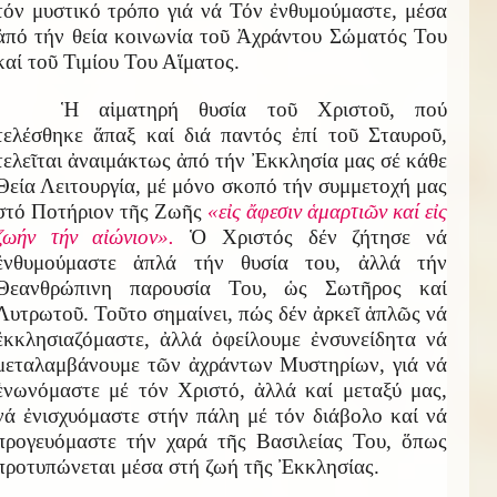
τόν μυστικό τρόπο γιά νά Τόν ἐνθυμούμαστε, μέσα
ἀπό τήν θεία κοινωνία τοῦ Ἀχράντου Σώματός Του
καί τοῦ Τιμίου Του Αἵματος.
Ἡ αἱματηρή θυσία τοῦ Χριστοῦ, πού
τελέσθηκε ἅπαξ καί διά παντός ἐπί τοῦ Σταυροῦ,
τελεῖται ἀναιμάκτως ἀπό τήν Ἐκκλησία μας σέ κάθε
Θεία Λειτουργία, μέ μόνο σκοπό τήν συμμετοχή μας
στό Ποτήριον τῆς Ζωῆς
«εἰς ἄφεσιν ἁμαρτιῶν καί εἰς
ζωήν τήν αἰώνιον».
Ὁ Χριστός δέν ζήτησε νά
ἐνθυμούμαστε ἁπλά τήν θυσία του, ἀλλά τήν
Θεανθρώπινη παρουσία Του, ὡς Σωτῆρος καί
Λυτρωτοῦ. Τοῦτο σημαίνει, πώς δέν ἀρκεῖ ἁπλῶς νά
ἐκκλησιαζόμαστε, ἀλλά ὀφείλουμε ἐνσυνείδητα νά
μεταλαμβάνουμε τῶν ἀχράντων Μυστηρίων, γιά νά
ἑνωνόμαστε μέ τόν Χριστό, ἀλλά καί μεταξύ μας,
νά ἐνισχυόμαστε στήν πάλη μέ τόν διάβολο καί νά
προγευόμαστε τήν χαρά τῆς Βασιλείας Του, ὅπως
προτυπώνεται μέσα στή ζωή τῆς Ἐκκλησίας.