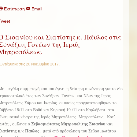
Εκτύπωση
Email
Tweet
Ο Σισανίου και Σιατίστης κ. Πάυλος στις
Συνάξεις Γονέων της Ιεράς
Μητροπόλεως.
Συντάχθηκε στις
20 Νοεμβρίου 2017
.
Με μεγάλη συμμετοχή κόσμου έγινε η δεύτερη συνάντηση για το νέο
Ιεραποστολικό έτος των Συνάξεων Γονέων και Νέων της Ιεράς
Μητροπόλεως Σάμου και Ικαρίας οι οποίες πραγματοποιήθηκαν το
Σάββατο 18/11 στο Βαθύ και Κυριακή 19 /11 στο Καρλόβασι στα
Πνευματικά κέντρα της Ιεράς Μητροπόλεως Μητροπόλεως . Κατ’
αυτάς , ομίλησε ο
Σεβασμιώτατος Μητροπολίτης Σισανίου και
Σιατίστης κ.κ Παύλος ,
μετά από πρόσκληση του Σεβασμιωτάτου