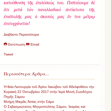
κατεύθυνση τῆς ἐπιλύσεώς του. Πιστεύουμε δέ
ὅτι μετά τόν πανελλαδικό ἀντίκτυπο τῆς
ἐπιστολῆς μας ὁ σκοπός μας ἔν τινι μέτρῳ
ἐπιτυγχάνεται!
Διαβάστε Περισσότερα
Εκτύπωση
Email
Tweet
Περισσότερα Άρθρα...
Ἡ θεία Λειτουργία τοῦ Ἁγίου Ἰακώβου τοῦ Ἀδελφοθέου τήν
Κυριακή 22 Ὀκτωβρίου 2017 στήν Ἱερά Μονή Ζωοδόχου
Πηγῆς Σάμου
Μνήμη Μικρᾶς Ἀσίας στήν Σάμο
Ὁ Σεβασμιώτατος Μητροπολίτης Σάμου, Ἰκαρίας καί