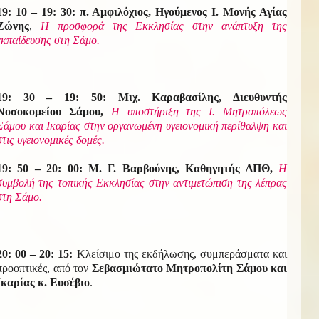
19: 10 – 19: 30: π. Αμφιλόχιος, Ηγούμενος Ι. Μονής Αγίας
Ζώνης
,
Η προσφορά της Εκκλησίας στην ανάπτυξη της
εκπαίδευσης στη Σάμο.
19: 30 – 19: 50: Μιχ. Καραβασίλης, Διευθυντής
Νοσοκομείου Σάμου,
Η υποστήριξη της Ι. Μητροπόλεως
Σάμου και Ικαρίας στην οργανωμένη υγειονομική περίθαλψη και
στις υγειονομικές δομές.
19: 50 – 20: 00: Μ. Γ. Βαρβούνης, Καθηγητής ΔΠΘ,
Η
συμβολή της τοπικής Εκκλησίας στην αντιμετώπιση της λέπρας
στη Σάμο.
20: 00 – 20: 15:
Κλείσιμο της εκδήλωσης, συμπεράσματα και
προοπτικές, από τον
Σεβασμιώτατο Μητροπολίτη Σάμου και
Ικαρίας κ. Ευσέβιο
.