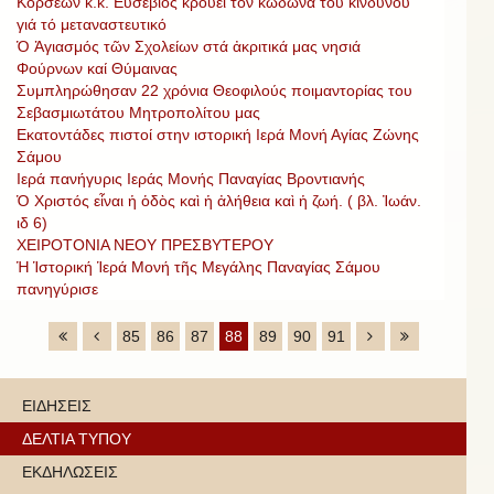
Κορσεῶν κ.κ. Εὐσέβιος κρούει τόν κώδωνα τοῦ κινδύνου
γιά τό μεταναστευτικό
Ὁ Ἁγιασμός τῶν Σχολείων στά ἀκριτικά μας νησιά
Φούρνων καί Θύμαινας
Συμπληρώθησαν 22 χρόνια Θεοφιλούς ποιμαντορίας του
Σεβασμιωτάτου Μητροπολίτου μας
Εκατοντάδες πιστοί στην ιστορική Ιερά Μονή Αγίας Ζώνης
Σάμου
Ιερά πανήγυρις Ιεράς Μονής Παναγίας Βροντιανής
Ὁ Χριστός εἶναι ἡ ὁδὸς καὶ ἡ ἀλήθεια καὶ ἡ ζωή. ( βλ. Ἰωάν.
ιδ 6)
ΧΕΙΡΟΤΟΝΙΑ ΝΕΟΥ ΠΡΕΣΒΥΤΕΡΟΥ
Ἡ Ἱστορική Ἱερά Μονή τῆς Μεγάλης Παναγίας Σάμου
πανηγύρισε
85
86
87
88
89
90
91
ΕΙΔΗΣΕΙΣ
ΔΕΛΤΙΑ ΤΥΠΟΥ
ΕΚΔΗΛΩΣΕΙΣ