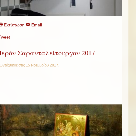
Εκτύπωση
Email
Tweet
Ἱερόν Σαρανταλείτουργον 2017
Συντάχθηκε στις
15 Νοεμβρίου 2017
.