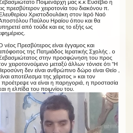
Σεβασμιώτατο Ποιμενάρχη μας κ.κ Ευσέβιο η
εις πρεσβύτερον χειροτονία του διακόνου π.
Ελευθερίου Χριστοδουλάκη στον Ιερό Ναό
Αποστόλου Παύλου Ηραίου όπου και θα
υπηρετεί από τούδε και εις το εξής ως
εφημέριος.
Ο νέος Πρεσβύτερος είναι έγγαμος και
απόφοιτος της Πατμιάδος Ιερατικής Σχολής . ο
Σεβασμιώτατος στην προσφώνηση του προς
τον χειροτονούμενο μεταξύ άλλων τόνισε ότι “H
Ιεροσύνη δεν είναι ανθρώπινο δώρο είναι Θείο ,
είναι αποτέλεσμα της χάριτος » και τον
προέτρεψε να είναι η παρηγοριά, η προστασία
και η ελπίδα του ποιμνίου του.