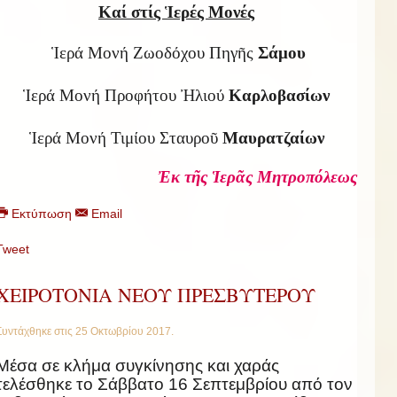
Καί στίς Ἱερές Μονές
Ἱερά Μονή Ζωοδόχου Πηγῆς
Σάμου
Ἱερά Μονή Προφήτου Ἠλιού
Καρλοβασίων
Ἱερά Μονή Τιμίου Σταυροῦ
Μαυρατζαίων
Ἐκ τῆς Ἱερᾶς Μητροπόλεως
Εκτύπωση
Email
Tweet
ΧΕΙΡΟΤΟΝΙΑ ΝΕΟΥ ΠΡΕΣΒΥΤΕΡΟΥ
Συντάχθηκε στις
25 Οκτωβρίου 2017
.
Μέσα σε κλήμα συγκίνησης και χαράς
τελέσθηκε το Σάββατο 16 Σεπτεμβρίου από τον