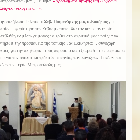
Μητροπολίτου μας , με θέμα
«Προβλήματα Αγωγής στη σύγχρονη
Ελληνική οικογένεια ».
Την εκδήλωση έκλεισε
ο Σεβ. Ποιμενάρχης μας κ.Ευσέβιος ,
ο
οποίος ευχαρίστησε τον Σεβασμιώτατο δια τον κόπο τον οποίο
υπεβλήθη εν μέσω χειμώνος να έρθει στο ακριτικό μας νησί για να
στηρίξει την προσπάθεια της τοπικής μας Εκκλησίας , συνεχάρη
όλους για την πληθωρική τους παρουσία και εξέφρασε την ευαρέσκειά
του για τον αποδοτικό τρόπο λειτουργίας των Συνάξεων Γονέων και
Νέων της Ιεράς Μητροπόλεώς μας.