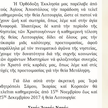
Ἡ Ὀρθόδοξη Ἐκκλησία μας παρέλαβε ἀπό
τούς Ἁγίους Ἀποστόλους τήν παράδοση νά τελεῖ
καθημερινῶς τήν θεία Λειτουργία, ὥστε οἱ πιστοί νά
ἔχουν ζωή καί σωτηρία, ὅπως λέμε καί στήν ἁγία
Ἀναφορά. Ἰδιαιτέρως δέ κατά τήν περίοδο τῆς
Νηστείας τῶν Χριστουγέννων ἡ καθημερινή τέλεση
τῆς θείας Λειτουργίας δίδει σέ ὅλους μας τήν
εὐκαιρία μιᾶς καλύτερης προετοιμασίας, ἀφοῦ
παράλληλα μέ τόν πνευματικό ἀγῶνα τῆς νηστείας,
ἔχουμε τήν δυνατότητα διά τῆς συχνῆς κοινωνίας
τῶν ἀχράντων Μυστηρίων νά φιλοξενοῦμε συνεχῶς
τόν Χριστό στίς καρδιές μας, ὅπως λέμε καί στίς
εὐχές τῆς προετοιμασίας γιά τήν θεία Μετάληψη.
Γιά ὅλα αὐτά στήν ἀκριτική μας Ἱερά
Μητρόπολι Σάμου, Ἰκαρίας καί Κορσεῶν θά
ης
τελεῖται καθημερινῶς ἀπό 15
Νοεμβρίου ἕως καί
ης
25
Δεκεμβρίου 2017 ἡ θεία Λειτουργία:
Στούς Ἱερούς Ναούς