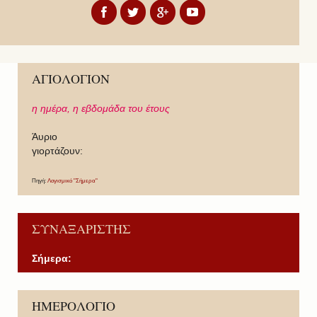
ΑΓΙΟΛΟΓΙΟΝ
η ημέρα,
η εβδομάδα του έτους
Άυριο
γιορτάζουν:
Πηγή:
Λογισμικό "Σήμερα"
ΣΥΝΑΞΑΡΙΣΤΗΣ
Σήμερα:
P
P
N
N
ΗΜΕΡΟΛΟΓΙΟ
r
r
e
e