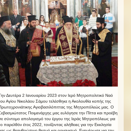
Την Δευτέρα 2 Ιανουαρίου 2023 στον Ιερό Μητροπολιτικό Ναό
του Αγίου Νικολάου Σάμου τελέσθηκε η Ακολουθία κοπής της
Πρωτοχρονιάτικης Αγιοβασιλόπιττας της Μητροπόλεώς μας. Ο
Σεβασμιώτατος Ποιμενάρχης μας ευλόγησε την Πίττα και προέβη
σε σύντομο απολογισμό του έργου της Ιεράς Μητροπόλεως για
το παρελθόν έτος 2022, τονίζοντας αλήθειες για την Εκκλησία
μας ως θεανθρώπινο θεσμό και οργανισμό. Ενημέρωσε για την