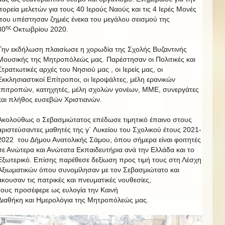
πορεία μελετών για τους 40 Ιερούς Ναούς και τις 4 Ιερές Μονές
που υπέστησαν ζημιές ένεκα του μεγάλου σεισμού της
ης
30
Οκτωβρίου 2020.
Την εκδήλωση πλαισίωσε η χορωδία της Σχολής Βυζαντινής
Μουσικής της Μητροπόλεώς μας. Παρέστησαν οι Πολιτικές και
Στρατιωτικές αρχές του Νησιού μας , οι Ιερείς μας, οι
Εκκλησιαστικοί Επίτροποι, οι Ιεροψάλτες, μέλη ερανικών
επιτροπών, κατηχητές, μέλη σχολών γονέων, ΜΜΕ, συνεργάτες
και πλήθος ευσεβών Χριστιανών.
Ακολούθως ο Σεβασμιώτατος επέδωσε τιμητικό έπαινο στους
αριστεύσαντες μαθητές της γ΄ Λυκείου του Σχολικού έτους 2021-
2022 του Δήμου Ανατολικής Σάμου, όπου σήμερα είναι φοιτητές
σε Ανώτερα και Ανώτατα Εκπαιδευτήρια ανά την Ελλάδα και το
Εξωτερικό. Επίσης παρέθεσε δεξίωση προς τιμή τους στη Λέσχη
Αξιωματικών όπου συνομίλησαν με τον Σεβασμιώτατο και
άκουσαν τις πατρικές και πνευματικές νουθεσίες,
τους προσέφερε ως ευλογία την Καινή
Διαθήκη και Ημερολόγια της Μητροπόλεώς μας.