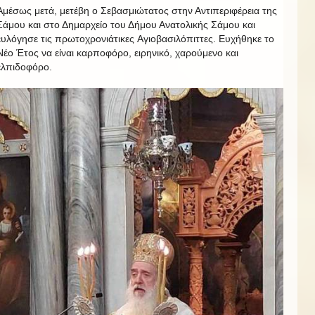
Αμέσως μετά, μετέβη ο Σεβασμιώτατος στην Αντιπεριφέρεια της
Σάμου και στο Δημαρχείο του Δήμου Ανατολικής Σάμου και
ευλόγησε τις πρωτοχρονιάτικες Αγιοβασιλόπιττες. Ευχήθηκε το
Νέο Έτος να είναι καρποφόρο, ειρηνικό, χαρούμενο και
ελπιδοφόρο.