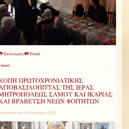
Εκτύπωση
Email
Tweet
ΚΟΠΗ ΠΡΩΤΟΧΡΟΝΙΑΤΙΚΗΣ
ΑΓΙΟΒΑΣΙΛΟΠΙΤΤΑΣ ΤΗΣ ΙΕΡΑΣ
ΜΗΤΡΟΠΟΛΕΩΣ ΣΑΜΟΥ ΚΑΙ ΙΚΑΡΙΑΣ
ΚΑΙ ΒΡΑΒΕΥΣΗ ΝΕΩΝ ΦΟΙΤΗΤΩΝ
Συντάχθηκε στις
02 Ιανουαρίου 2023
.