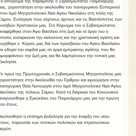
Το απόγευμα της παραμονής ο Σεβασμιώτατος Ποιμενάρχης
μας, χοροστάτησε στην ακολουθία του πανηγυρικού Εσπερινού
στον Ιερό Μητροπολιτικό Ναό Αγίου Νικολάου στη πόλη της
Σάμου. Ευλόγησε τους εόρτιους άρτους και τις Βασιλόπιττες των
ευσεβών Χριστιανών μας. Στο Κήρυγμα του ο Σεβασμιώτατος
αναφέρθηκε στον Άγιο Βασίλειο στη ζωή και το έργο του ο
οποίος ενσαρκώνει την καλοσύνη και την χριστιανική αγάπη και
ευχήθηκε ο Κύριός μας διά των πρεσβειών του Αγίου Βασιλείου
να οδηγεί την καρδιά μας σε έργα έμπρακτης αγάπης που θα
ομορφαίνουν την ζωή μας και θα λαμπρύνουν την τοπική μας
Εκκλησία.
Το πρωί της Πρωτοχρονιάς ο Σεβασμιώτατος Μητροπολίτης μας
χοροστάτησε στην Ακολουθία του Όρθρου και ιερούργησε στην
πανηγυρική Θεία Λειτουργία στον Ιερό Μητροπολιτικό Ναό Αγίου
Νικολάου της πόλεως Σάμου. Κατά τη διάρκεια του Κοινωνικού
αναγνώσθηκε η Εγκύκλιος του Ποιμενάρχου μας για την πρώτη
του έτους.
Ακολούθησε η επίσημη Δοξολογία για την έναρξη του νέου
έτους, παρουσία των τοπικών πολιτικών και στρατιωτικών
αρχών.