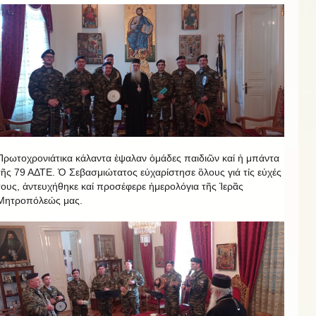
Πρωτοχρονιάτικα κάλαντα ἐψαλαν ὁμάδες παιδιῶν καί ἡ μπάντα
τῆς 79 ΑΔΤΕ. Ὁ Σεβασμιώτατος εὐχαρίστησε ὃλους γιά τίς εὐχές
τους, ἀντευχήθηκε καί προσέφερε ἡμερολόγια τῆς Ἱερᾶς
Μητροπόλεώς μας.