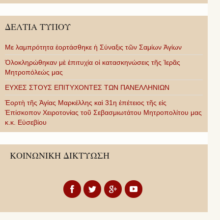
ΔΕΛΤΙΑ ΤΥΠΟΥ
Με λαμπρότητα ἑορτάσθηκε ἡ Σύναξις τῶν Σαμίων Ἁγίων
Ὁλοκληρώθηκαν μὲ ἐπιτυχία οἱ κατασκηνώσεις τῆς Ἱερᾶς
Μητροπόλεώς μας
ΕΥΧΕΣ ΣΤΟΥΣ ΕΠΙΤΥΧΟΝΤΕΣ ΤΩΝ ΠΑΝΕΛΛΗΝΙΩΝ
Ἑορτὴ τῆς Ἁγίας Μαρκέλλης καὶ 31η ἐπέτειος τῆς εἰς
Ἐπίσκοπον Χειροτονίας τοῦ Σεβασμιωτάτου Μητροπολίτου μας
κ.κ. Εὐσεβίου
ΚΟΙΝΩΝΙΚΗ ΔΙΚΤΥΩΣΗ