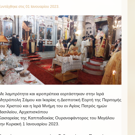
Συντάχθηκε στις
01 Ιανουαρίου 2023
.
Με λαμπρότητα και ιεροπρέπεια εορτάστηκαν στην Ιερά
Μητρόπολη Σάμου και Ικαρίας η Δεσποτική Εορτή της Περιτομής
του Χριστού και η Ιερά Μνήμη του εν Αγίοις Πατρός ημών
Βασιλείου, Αρχιεπισκόπου
Καισαρείας της Καππαδοκίας Ουρανοφάντορος του Μεγάλου
την Κυριακή 1 Ιανουαρίου 2023.