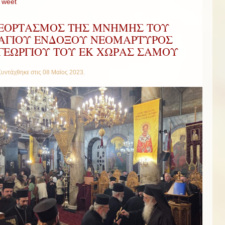
Tweet
ΕΟΡΤΑΣΜΟΣ ΤΗΣ ΜΝΗΜΗΣ ΤΟΥ
ΑΓΙΟΥ ΕΝΔΟΞΟΥ ΝΕΟΜΑΡΤΥΡΟΣ
ΓΕΩΡΓΙΟΥ ΤΟΥ ΕΚ ΧΩΡΑΣ ΣΑΜΟΥ
Συντάχθηκε στις
08 Μαϊος 2023
.