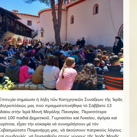
Ἐπιτυχία σημείωσε ἡ λήξη τῶν Κατηχητικῶν Συνάξεων τῆς Ἱερᾶς
Μητροπόλεώς μας πού πραγματοποιήθηκε τό Σάββατο 13
Μαϊου στήν Ἱερά Μονή Μεγάλης Παναγίας. Περισσότερα
ἀπό 100 παιδιά Δημοτικοῦ, Γυμνασίου καί Λυκείου, ἀγόρια καί
κορίτσια, εἶχαν τήν εὐκαιρία νά συνομιλήσουν μέ τόν
Σεβασμιώτατο Ποιμενάρχη μας, νά ἀκούσουν πατρικούς λόγους
καί συμβουλές, νά ξεναγηθοῦν στούς χώρους τῆς Ἱερᾶς Μονῆς