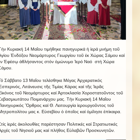
Τήν Κυριακή 14 Μαΐου τιμήθηκε πανηγυρικά ἡ ἱερά μνήμη τοῦ
Ἁγίου Ἐνδόξου Νεομάρτυρος Γεωργίου τοῦ ἐκ Χώρας Σάμου καί
ἐν Ἐφέσῳ ἀθλήσαντος στόν ὁμώνυμο Ἱερό Ναό στή Χώρα
Σάμου.
Τό Σάββατο 13 Μαΐου τελέσθηκε Μέγας Ἀρχιερατικός
Ἐσπερινός, Λιτάνευσις τῆς Τιμίας Κάρας καί τῆς Ἱερᾶς
Εἰκόνος τοῦ Νεομάρτυρος καί Ἀρτοκλασία Χοροστατοῦντος τοῦ
Σεβασμιωτάτου Ποιμενάρχου μας. Τήν Κυριακή 14 Μαΐου
Πανηγυρικός Ὂρθρος καί Θ. Λειτουργία ἱερουργοῦντος τοῦ
Μητροπολίτου μας κ. Εὐσεβίου ὁ ὁποῖος καί ὁμίλησε ἐπίκαιρα.
Στίς ἱερές ἀκολουθίες παρέστησαν Πολιτικές καί Στρατιωτικές
Ἀρχές τοῦ Νησιοῦ μας καί πλήθος Εὐλαβῶν Προσκυνητῶν.