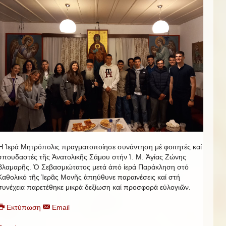
Ἡ Ἱερά Μητρόπολις πραγματοποίησε συνάντηση μέ φοιτητές καί
σπουδαστές τῆς Ἀνατολικῆς Σάμου στήν Ἱ. Μ. Ἁγίας Ζώνης
Βλαμαρῆς. Ὁ Σεβασμιώτατος μετά ἀπό ἱερά Παράκληση στό
Καθολικό τῆς Ἱερᾶς Μονῆς ἀπηύθυνε παραινέσεις καί στή
συνέχεια παρετέθηκε μικρά δεξίωση καί προσφορά εὐλογιῶν.
Εκτύπωση
Email