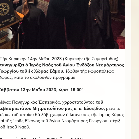
Τήν Κυριακήν 14ην Μαΐου 2023 (Κυριακήν τῆς Σαμαρείτιδος)
πανηγυρίζει ὁ Ἱερός Ναός τοῦ Ἁγίου Ἐνδόξου Νεομάρτυρος
Γεωργίου τοῦ ἐκ Χώρας Σάμου
, ἒξωθεν τῆς κωμοπόλεως
Χώρας, κατά τό ἀκόλουθον πρόγραμμα:
Σάββατον 13ην Μαΐου 2023, ὥρα 19.00'
:
Μέγας Πανηγυρικός Ἑσπερινός, χοροστατοῦντος
τοῦ
Σεβασμιωτάτου Μητροπολίτου μας κ. κ. Εὐσεβίου,
μετά τό
πέρας τοῦ ὁποίου θά λάβῃ χώραν ἡ λιτάνευσις τῆς Τιμίας Κάρας
καί τῆς Ἱερᾶς Εἰκόνος τοῦ Ἁγίου Νεομάρτυρος Γεωργίου, πέριξ
τοῦ Ιεροῦ Ναοῦ.