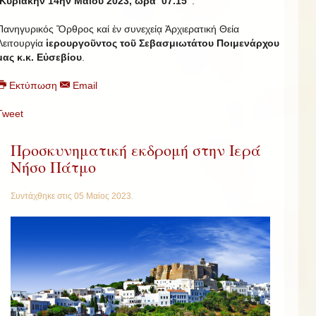
Κυριακήν 14ην Μαΐου 2023, ὥρα 07.15’
:
Πανηγυρικός Ὄρθρος καί ἐν συνεχείᾳ Ἀρχιερατική Θεία
Λειτουργία
ἱερουργοῦντος τοῦ Σεβασμιωτάτου Ποιμενάρχου
μας κ.κ. Εὐσεβίου
.
Εκτύπωση
Email
Tweet
Προσκυνηματική εκδρομή στην Ιερά
Νήσο Πάτμο
Συντάχθηκε στις
05 Μαϊος 2023
.