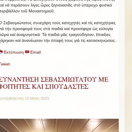
καί νά περάσουν λίγες ὧρες ξεγνοιασιᾶς στό ὑπέροχο φυσικό
περιβάλλον τοῦ Μοναστηριοῦ.
Ὁ Σεβασμιώτατος συνεχάρη τούς κατηχητές καί τίς κατηχήτριες
γιά τήν προσφορά τους στά παιδιά καί προσέφερε ὡς εὐλογία
δῶρα καί ἀναμνηστικά. Τά παιδιά μᾶς τραγούδησαν, ἒπαιξαν,
χάρηκαν καί ἀνανέωσαν τήν ἐπαφή τους γιά τίς κατασκηνώσεις.
Εκτύπωση
Email
Tweet
ΣΥΝΑΝΤΗΣΗ ΣΕΒΑΣΜΙΩΤΑΤΟΥ ΜΕ
ΦΟΙΤΗΤΕΣ ΚΑΙ ΣΠΟΥΔΑΣΤΕΣ
Συντάχθηκε στις
10 Μαϊος 2023
.