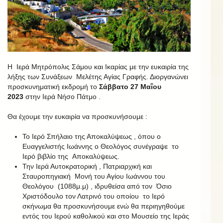
Η Ιερά Μητρόπολις Σάμου και Ικαρίας με την ευκαιρία της
λήξης των Συνάξεων Μελέτης Αγίας Γραφής. Διοργανώνει
προσκυνηματική εκδρομή το
Σάββατο 27 Μαΐου
2023
στην Ιερά Νήσο Πάτμο .
Θα έχουμε την ευκαιρία να προσκυνήσουμε :
Το Ιερό Σπήλαιο της Αποκαλύψεως , όπου ο
Ευαγγελιστής Ιωάννης ο Θεολόγος συνέγραψε το
Ιερό βιβλίο της Αποκαλύψεως.
Την Ιερά Αυτοκρατορική , Πατριαρχική και
Σταυροπηγιακή Μονή του Αγίου Ιωάννου του
Θεολόγου (1088μ.μ) , ιδρυθείσα από τον Όσιο
Χριστόδουλο τον Λατρινό του οποίου το Ιερό
σκήνωμα θα προσκυνήσουμε ενώ θα περιηγηθούμε
εντός του Ιερού καθολικού και στο Μουσείο της Ιεράς