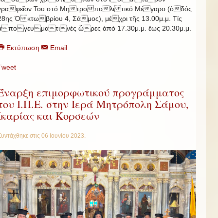
γραφεῖον Του στό Μητροπολιτικό Μέγαρο (ὁδός
28ης Ὀκτωβρίου 4, Σάμος), μέχρι τῆς 13.00μ.μ. Τίς
ἀπογευματινές ὧρες ἀπό 17.30μ.μ. ἕως 20.30μ.μ.
Εκτύπωση
Email
Tweet
Έναρξη επιμορφωτικού προγράμματος
του Ι.Π.Ε. στην Ιερά Μητρόπολη Σάμου,
Ικαρίας και Κορσεών
Συντάχθηκε στις
06 Ιουνίου 2023
.