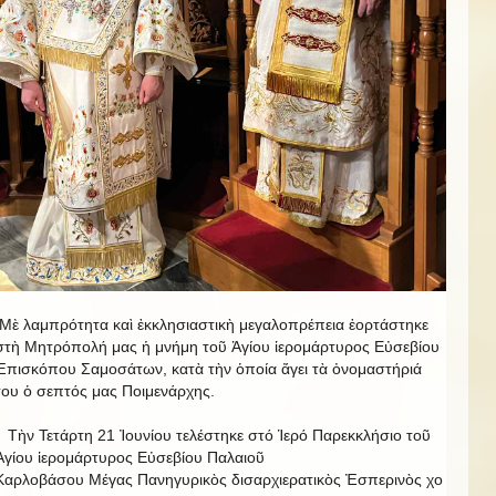
Μὲ λαμπρότητα καὶ ἐκκλησιαστικὴ μεγαλοπρέπεια ἑορτάστηκε
στὴ Μητρόπολή μας ἡ μνήμη τοῦ Ἁγίου ἱερομάρτυρος Εὐσεβίου
Ἐπισκόπου Σαμοσάτων, κατὰ τὴν ὁποία ἄγει τὰ ὀνομαστήριά
του ὁ σεπτός μας Ποιμενάρχης.
Τὴν Τετάρτη 21 Ἰουνίου τελέστηκε στό Ἱερό Παρεκκλήσιο τοῦ
Ἁγίου ἱερομάρτυρος Εὐσεβίου Παλαιοῦ
Καρλοβάσου Μέγας Πανηγυρικὸς δισαρχιερατικὸς Ἐσπερινὸς χο