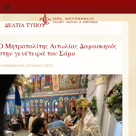
ΔΕΛΤΙΑ ΤΥΠΟΥ
Ο Μητροπολίτης Αιτωλίας Δαμασκηνός
στην γενέτειρά του Σάμο
Συντάχθηκε στις
24 Ιουνίου 2023
.