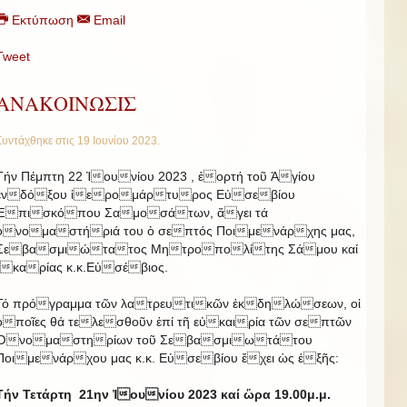
Εκτύπωση
Email
Tweet
ΑΝΑΚΟΙΝΩΣΙΣ
Συντάχθηκε στις
19 Ιουνίου 2023
.
Τήν Πέμπτη 22 Ἰουνίου 2023 , ἑορτή τοῦ Ἁγίου
ἐνδόξου ἱερομάρτυρος Εὐσεβίου
Ἐπισκόπου Σαμοσάτων, ἄγει τά
ὀνομαστήριά του ὁ σεπτός Ποιμενάρχης μας,
Σεβασμιώτατος Μητροπολίτης Σάμου καί
Ἰκαρίας κ.κ.Εὐσέβιος.
Τό πρόγραμμα τῶν λατρευτικῶν ἐκδηλώσεων, οἱ
ὁποῖες θά τελεσθοῦν ἐπί τῆ εὐκαιρία τῶν σεπτῶν
Ὀνομαστηρίων τοῦ Σεβασμιωτάτου
Ποιμενάρχου μας κ.κ. Εὐσεβίου ἔχει ὡς ἑξῆς:
Τήν Τετάρτη 21ην Ἰουνίου 2023 καί ὥρα 19.00μ.μ.