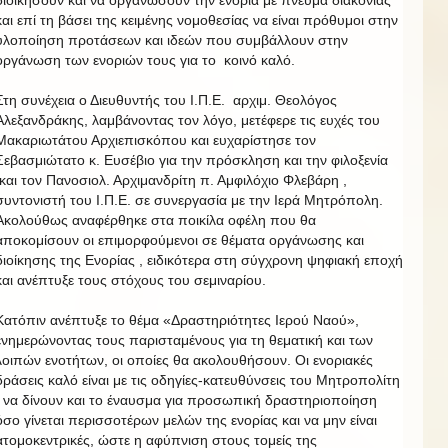
διοικήσουν και να οργανώσουν την ενορία με πνεύμα διακονίας
και επί τη βάσει της κειμένης νομοθεσίας να είναι πρόθυμοι στην
υλοποίηση προτάσεων και ιδεών που συμβάλλουν στην
οργάνωση των ενοριών τους για το κοινό καλό.
Στη συνέχεια ο Διευθυντής του Ι.Π.Ε. αρχιμ. Θεολόγος
Αλεξανδράκης, λαμβάνοντας τον λόγο, μετέφερε τις ευχές του
Μακαριωτάτου Αρχιεπισκόπου και ευχαρίστησε τον
Σεβασμιώτατο κ. Ευσέβιο για την πρόσκληση και την φιλοξενία
και τον Πανοσιολ. Αρχιμανδρίτη π. Αμφιλόχιο Φλεβάρη ,
συντονιστή του Ι.Π.Ε. σε συνεργασία με την Ιερά Μητρόπολη.
Ακολούθως αναφέρθηκε στα ποικίλα οφέλη που θα
αποκομίσουν οι επιμορφούμενοι σε θέματα οργάνωσης και
διοίκησης της Ενορίας , ειδικότερα στη σύγχρονη ψηφιακή εποχή
και ανέπτυξε τους στόχους του σεμιναρίου.
Κατόπιν ανέπτυξε το θέμα «Δραστηριότητες Ιερού Ναού»,
ενημερώνοντας τους παρισταμένους για τη θεματική και των
λοιπών ενοτήτων, οι οποίες θα ακολουθήσουν. Οι ενοριακές
δράσεις καλό είναι με τις οδηγίες-κατευθύνσεις του Μητροπολίτη
, να δίνουν και το έναυσμα για προσωπική δραστηριοποίηση
όσο γίνεται περισσοτέρων μελών της ενορίας και να μην είναι
ατομοκεντρικές, ώστε η αφύπνιση στους τομείς της