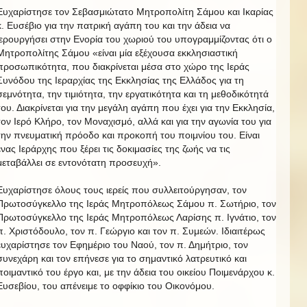
Ευχαρίστησε τον Σεβασμιώτατο Μητροπολίτη Σάμου και Ικαρίας
κ. Ευσέβιο για την πατρική αγάπη του και την άδεια να
ιερουργήσει στην Ενορία του χωριού του υπογραμμίζοντας ότι ο
Μητροπολίτης Σάμου «είναι μία εξέχουσα εκκλησιαστική
προσωπικότητα, που διακρίνεται μέσα στο χώρο της Ιεράς
Συνόδου της Ιεραρχίας της Εκκλησίας της Ελλάδος για τη
σεμνότητα, την τιμιότητα, την εργατικότητα και τη μεθοδικότητά
του. Διακρίνεται για την μεγάλη αγάπη που έχει για την Εκκλησία,
τον Ιερό Κλήρο, τον Μοναχισμό, αλλά και για την αγωνία του για
την πνευματική πρόοδο και προκοπή του ποιμνίου του. Είναι
ένας Ιεράρχης που ξέρει τις δοκιμασίες της ζωής να τις
μεταβάλλει σε εντονότατη προσευχή».
Ευχαρίστησε όλους τους ιερείς που συλλειτούργησαν, τον
Πρωτοσύγκελλο της Ιεράς Μητροπόλεως Σάμου π. Σωτήριο, τον
Πρωτοσύγκελλο της Ιεράς Μητροπόλεως Λαρίσης π. Ιγνάτιο, τον
π. Χριστόδουλο, τον π. Γεώργιο και τον π. Συμεών. Ιδιαιτέρως
ευχαρίστησε τον Εφημέριο του Ναού, τον π. Δημήτριο, τον
συνεχάρη και τον επήνεσε για το σημαντικό λατρευτικό και
ποιμαντικό του έργο και, με την άδεια του οικείου Ποιμενάρχου κ.
Ευσεβίου, του απένειμε το οφφίκιο του Οικονόμου.