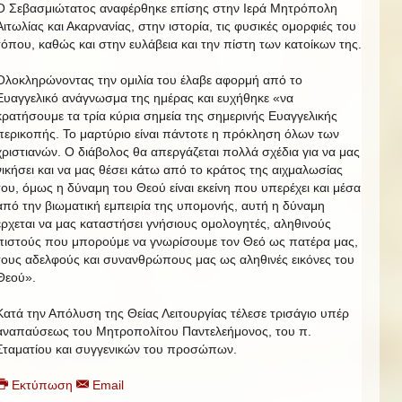
Ο Σεβασμιώτατος αναφέρθηκε επίσης στην Ιερά Μητρόπολη
Αιτωλίας και Ακαρνανίας, στην ιστορία, τις φυσικές ομορφιές του
τόπου, καθώς και στην ευλάβεια και την πίστη των κατοίκων της.
Ολοκληρώνοντας την ομιλία του έλαβε αφορμή από το
Ευαγγελικό ανάγνωσμα της ημέρας και ευχήθηκε «να
κρατήσουμε τα τρία κύρια σημεία της σημερινής Ευαγγελικής
περικοπής. Το μαρτύριο είναι πάντοτε η πρόκληση όλων των
χριστιανών. Ο διάβολος θα απεργάζεται πολλά σχέδια για να μας
νικήσει και να μας θέσει κάτω από το κράτος της αιχμαλωσίας
του, όμως η δύναμη του Θεού είναι εκείνη που υπερέχει και μέσα
από την βιωματική εμπειρία της υπομονής, αυτή η δύναμη
έρχεται να μας καταστήσει γνήσιους ομολογητές, αληθινούς
πιστούς που μπορούμε να γνωρίσουμε τον Θεό ως πατέρα μας,
τους αδελφούς και συνανθρώπους μας ως αληθινές εικόνες του
Θεού».
Κατά την Απόλυση της Θείας Λειτουργίας τέλεσε τρισάγιο υπέρ
αναπαύσεως του Μητροπολίτου Παντελεήμονος, του π.
Σταματίου και συγγενικών του προσώπων.
Εκτύπωση
Email