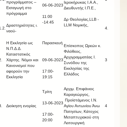
προγράμματος –
Ιεροκήρυκας Ι.Α.Α.,
06-06-2023
Εισαγωγή στο
Διευθυντής Ι.Π.Ε.,
πρόγραμμα
11:00
Δρ Θεολογίας,LLB -
-14:45
LLM Νομικής,
Δραστηριότητες ι.
1.2.
4.
ναού-
Η Εκκλησία ως
Παρασκευή
Επίσκοπος Ωρεών κ.
Ν.Π.Δ.Δ.
Φιλόθεος,
Καταστατικός
Αρχιγραμματέας Ι.
2.
Χάρτης. Νόμοι και
09-06-2023
3
Συνόδου της
Κανονισμοί που
Εκκλησίας της
αφορούν την
17:00-
Ελλάδος
Εκκλησία
19:15
Αρχιμ. Επιφάνιος
Τρίτη
Καραγεώργος,
Προϊστάμενος Ι.Ν.
13-06-2023
3.
Διοίκηση ενορίας
Αγίου Αντωνίου Άνω
4
Πατησίων, Κάτοχος
17:00-
Μεταπτυχιακού στη
20:00
Λειτουργική