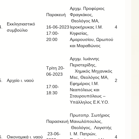
Αρχιμ. Προφύριος
Παρακευή
Φραγκάκος,
Θεολόγος ΜΑ,
Εκκλησιαστικό
4.
16-06-2023
Ιεροκήρυκας Ι.Μ.
4
συμβούλιο
17:00-
Κηφισίας,
20:00
Αμαρουσίου, Ωρωπού
και Μαραθώνος
Αρχιμ. Ιωάννης
Περιστερίδης,
Τρίτη 20-
Χημικός Μηχανικός
06-2023
Msc, Θεολόγος ΜΑ,
5.
Αρχείο ι. ναού
2
Εφημέριος Ι.Μ.
17:00-
Νεαπόλεως και
18:30
Σταυρουπόλεως –
Υπάλληλος Ε.Κ.Υ.Ο.
Πρωτοπρ. Σωτήριος
Παρασκευή
Μανωλόπουλος,
Θεολόγος, Λογιστής
23-06-
Ι. Μ. Πατρών,
6.
Οικονομικά ι. ναού
4