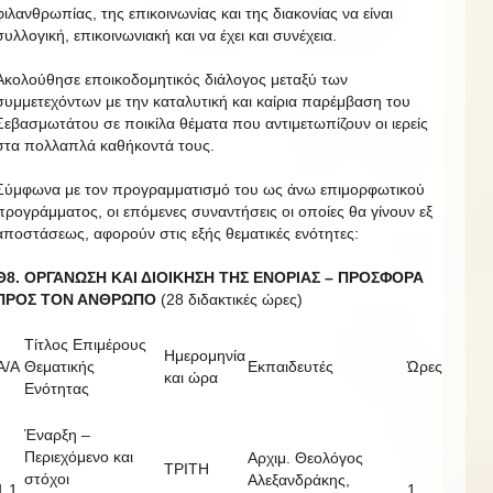
φιλανθρωπίας, της επικοινωνίας και της διακονίας να είναι
συλλογική, επικοινωνιακή και να έχει και συνέχεια.
Ακολούθησε εποικοδομητικός διάλογος μεταξύ των
συμμετεχόντων με την καταλυτική και καίρια παρέμβαση του
Σεβασμωτάτου σε ποικίλα θέματα που αντιμετωπίζουν οι ιερείς
στα πολλαπλά καθήκοντά τους.
Σύμφωνα με τον προγραμματισμό του ως άνω επιμορφωτικού
προγράμματος, οι επόμενες συναντήσεις οι οποίες θα γίνουν εξ
αποστάσεως, αφορούν στις εξής θεματικές ενότητες:
Θ8. ΟΡΓΑΝΩΣΗ ΚΑΙ ΔΙΟΙΚΗΣΗ ΤΗΣ ΕΝΟΡΙΑΣ – ΠΡΟΣΦΟΡΑ
ΠΡΟΣ ΤΟΝ ΑΝΘΡΩΠΟ
(28 διδακτικές ώρες)
Τίτλος Επιμέρους
Ημερομηνία
Α/Α
Θεματικής
Εκπαιδευτές
Ώρες
και ώρα
Ενότητας
Έναρξη –
Περιεχόμενο και
Αρχιμ. Θεολόγος
ΤΡΙΤΗ
στόχοι
Αλεξανδράκης,
1.1.
1