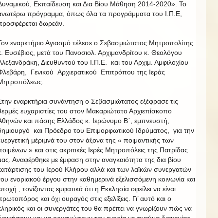
Δυναμικού, Εκπαίδευση και Δια Βίου Μάθηση 2014-2020». Το
ανωτέρω πρόγραμμα, όπως όλα τα προγράμματα του Ι.Π.Ε,
προσφέρεται δωρεάν.
Τον εναρκτήριο Αγιασμό τέλεσε ο Σεβασμιώτατος Μητροπολίτης
κ. Ευσέβιος, μετά του Πανοσιολ. Αρχιμανδρίτου κ. Θεολόγου
Αλεξανδράκη, Διευθυντού του Ι.Π.Ε. και του Αρχιμ. Αμφιλοχίου
Φλεβάρη, Γενικού Αρχιερατικού Επιτρόπου της Ιεράς
Μητροπόλεως.
Στην εναρκτήρια συνάντηση ο Σεβασμιώτατος εξέφρασε τις
θερμές ευχαριστίες του στον Μακαριώτατο Αρχιεπίσκοπο
Αθηνών και πάσης Ελλάδος κ. Ιερώνυμο Β΄, εμπνευστή,
δημιουργό και Πρόεδρο του Επιμορφωτικού Ιδρύματος, για την
ευεργετική μέριμνά του στον άξονα της « ποιμαντικής των
ποιμένων » και στις ακριτικές Ιερές Μητροπόλεις της Πατρίδας
μας. Αναφέρθηκε με έμφαση στην αναγκαιότητα της δια βίου
κατάρτισης του Ιερού Κλήρου αλλά και των λαϊκών συνεργατών
του ενοριακού έργου στην καθημερινά εξελισσόμενη κοινωνία και
εποχή , τονίζοντας εμφατικά ότι η Εκκλησία οφείλει να είναι
πρωτοπόρος και όχι ουραγός στις εξελίξεις. Γι’ αυτό και ο
κληρικός και οι συνεργάτες του θα πρέπει να γνωρίζουν πώς να