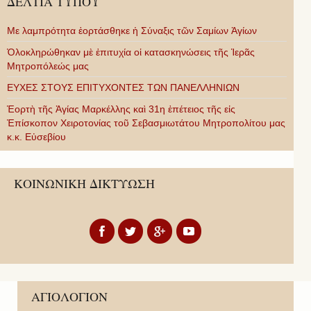
ΔΕΛΤΙΑ ΤΥΠΟΥ
Με λαμπρότητα ἑορτάσθηκε ἡ Σύναξις τῶν Σαμίων Ἁγίων
Ὁλοκληρώθηκαν μὲ ἐπιτυχία οἱ κατασκηνώσεις τῆς Ἱερᾶς
Μητροπόλεώς μας
ΕΥΧΕΣ ΣΤΟΥΣ ΕΠΙΤΥΧΟΝΤΕΣ ΤΩΝ ΠΑΝΕΛΛΗΝΙΩΝ
Ἑορτὴ τῆς Ἁγίας Μαρκέλλης καὶ 31η ἐπέτειος τῆς εἰς
Ἐπίσκοπον Χειροτονίας τοῦ Σεβασμιωτάτου Μητροπολίτου μας
κ.κ. Εὐσεβίου
ΚΟΙΝΩΝΙΚΗ ΔΙΚΤΥΩΣΗ
ΑΓΙΟΛΟΓΙΟΝ