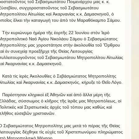
ροστατοῦντος τοῦ Σεβασμιωτάτου Ποιμενάρχου μας κ. κ.
Εὐσεβίου, συγχοροστατοῦντος τοῦ Σεβασμιωτάτου
Μητροπολίτου Αἰτωλίας καὶ Ἀκαρνανίας κ.κ. Δαμασκηνοῦ, ὁ
ὁποῖος ἓλκει τὴν καταγωγή του ἀπὸ τὸν Μαραθόκαμπο Σάμου.
Τὴν κυριώνυμο ἡμέρα τῆς ἑορτῆς 22 Ἰουνίου στόν Ἱερό
Μητροπολιτικό Ναό Ἁγίου Νικολάου Σάμου ὁ Σεβασμιώτατος
Μητροπολίτης μας χοροστάτησε στὴν ἀκολουθία τοῦ Ὄρθρου
καὶ ἐν συνεχείᾳ προεξῆρχε τῆς Θείας Λειτουργίας
συλλειτουργοῦντος τοῦ Σεβασμιωτάτου Μητροπολίτου Αἰτωλίας
καὶ Ἀκαρνανίας κ.κ. Δαμασκηνοῦ.
Κατὰ τὶς ἱερὲς Ἀκολουθίες ὁ Σεβάσμιώτατος Μητροπολίτης
Αἰτωλίας καὶ Ἀκαρνανίας κ.κ. Δαμασκηνός, κήρυξε τὸ Θεῖο Λόγο.
Παρέστησαν κληρικοὶ ἐξ Ἀθηνῶν καί ἀπό ἂλλα μέρη τῆς
Ἑλλάδας, σύσσωμος ὁ κλῆρος τῆς ἱερᾶς μας Μητροπόλεως, οἱ
Πολιτικὲς καὶ Στρατιωτικὲς ἀρχὲς τοῦ τόπου μας καθὼς καὶ
πλῆθος εὐσεβῶν χριστιανῶν.
Ὁ Σεβασμιώτατος Μητροπολίτης μας μετὰ τὸ πέρας τῆς Θείας
Λειτουργίας δέχθηκε τὶς εὐχὲς τοῦ Χριστεπωνύμου πληρώματος
στὸ Μητροπολιτικὸ Μέγαρο.