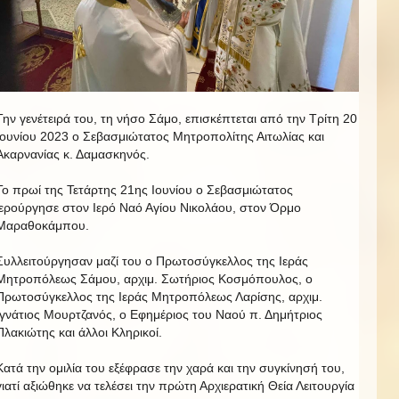
Την γενέτειρά του, τη νήσο Σάμο, επισκέπτεται από την Τρίτη 20
Ιουνίου 2023 ο Σεβασμιώτατος Μητροπολίτης Αιτωλίας και
Ακαρνανίας κ. Δαμασκηνός.
Το πρωί της Τετάρτης 21ης Ιουνίου ο Σεβασμιώτατος
ιερούργησε στον Ιερό Ναό Αγίου Νικολάου, στον Όρμο
Μαραθοκάμπου.
Συλλειτούργησαν μαζί του ο Πρωτοσύγκελλος της Ιεράς
Μητροπόλεως Σάμου, αρχιμ. Σωτήριος Κοσμόπουλος, ο
Πρωτοσύγκελλος της Ιεράς Μητροπόλεως Λαρίσης, αρχιμ.
Ιγνάτιος Μουρτζανός, ο Εφημέριος του Ναού π. Δημήτριος
Πλακιώτης και άλλοι Κληρικοί.
Κατά την ομιλία του εξέφρασε την χαρά και την συγκίνησή του,
γιατί αξιώθηκε να τελέσει την πρώτη Αρχιερατική Θεία Λειτουργία