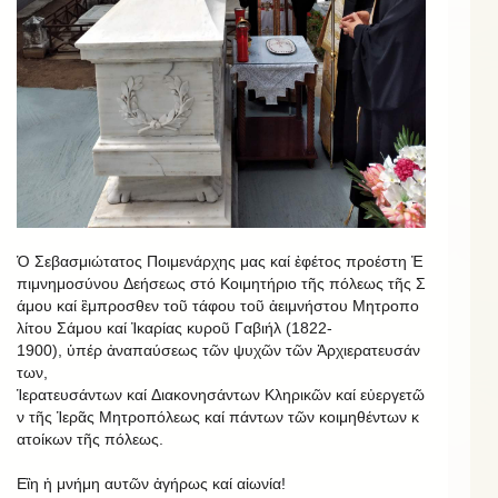
Ὁ Σεβασμιώτατος Ποιμενάρχης μας καί ἐφέτος προέστη Ἐ
πιμνημοσύνου Δεήσεως στό Κοιμητήριο τῆς πόλεως τῆς Σ
άμου καί ἒμπροσθεν τοῦ τάφου τοῦ ἀειμνήστου Μητροπο
λίτου Σάμου καί Ἰκαρίας κυροῦ Γαβιήλ (1822-
1900), ὑπέρ ἀναπαύσεως τῶν ψυχῶν τῶν Ἀρχιερατευσάν
των,
Ἱερατευσάντων καί Διακονησάντων Κληρικῶν καί εὐεργετῶ
ν τῆς Ἱερᾶς Μητροπόλεως καί πάντων τῶν κοιμηθέντων κ
ατοίκων τῆς πόλεως.
Εἲη ἡ μνήμη αυτῶν ἀγήρως καί αἰωνία!