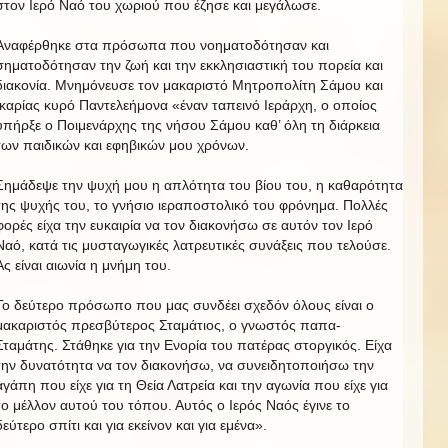
στον Ιερό Ναό του χωριού που έζησε και μεγάλωσε.
Αναφέρθηκε στα πρόσωπα που νοηματοδότησαν και
σηματοδότησαν την ζωή και την εκκλησιαστική του πορεία και
διακονία. Μνημόνευσε τον μακαριστό Μητροπολίτη Σάμου και
Ικαρίας κυρό Παντελεήμονα «έναν ταπεινό Ιεράρχη, ο οποίος
υπήρξε ο Ποιμενάρχης της νήσου Σάμου καθ’ όλη τη διάρκεια
των παιδικών και εφηβικών μου χρόνων.
Σημάδεψε την ψυχή μου η απλότητα του βίου του, η καθαρότητα
της ψυχής του, το γνήσιο ιεραποστολικό του φρόνημα. Πολλές
φορές είχα την ευκαιρία να τον διακονήσω σε αυτόν τον Ιερό
Ναό, κατά τις μυσταγωγικές λατρευτικές συνάξεις που τελούσε.
Ας είναι αιωνία η μνήμη του.
Το δεύτερο πρόσωπο που μας συνδέει σχεδόν όλους είναι ο
μακαριστός πρεσβύτερος Σταμάτιος, ο γνωστός παπα-
Σταμάτης. Στάθηκε για την Ενορία του πατέρας στοργικός. Είχα
την δυνατότητα να τον διακονήσω, να συνειδητοποιήσω την
αγάπη που είχε για τη Θεία Λατρεία και την αγωνία που είχε για
το μέλλον αυτού του τόπου. Αυτός ο Ιερός Ναός έγινε το
δεύτερο σπίτι και για εκείνον και για εμένα».