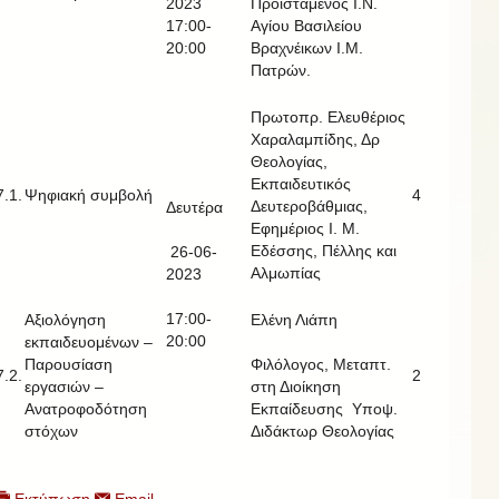
2023
Προϊστάμενος Ι.Ν.
17:00-
Αγίου Βασιλείου
20:00
Βραχνέικων Ι.Μ.
Πατρών.
Πρωτοπρ. Ελευθέριος
Χαραλαμπίδης, Δρ
Θεολογίας,
Εκπαιδευτικός
7.1.
Ψηφιακή συμβολή
4
Δευτεροβάθμιας,
Δευτέρα
Εφημέριος Ι. Μ.
Εδέσσης, Πέλλης και
26-06-
Αλμωπίας
2023
17:00-
Αξιολόγηση
Ελένη Λιάπη
20:00
εκπαιδευομένων –
Παρουσίαση
Φιλόλογος, Μεταπτ.
7.2.
2
εργασιών –
στη Διοίκηση
Ανατροφοδότηση
Εκπαίδευσης Υποψ.
στόχων
Διδάκτωρ Θεολογίας