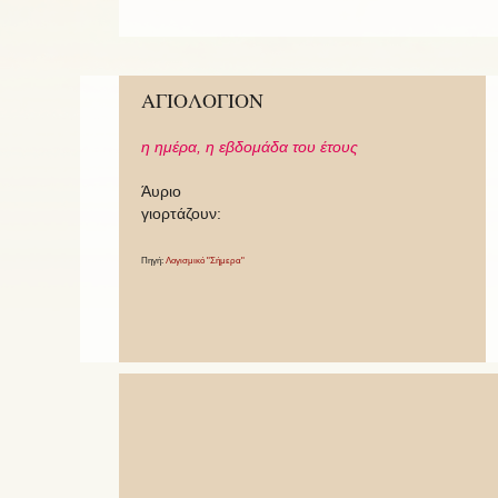
ΑΓΙΟΛΟΓΙΟΝ
η ημέρα,
η εβδομάδα του έτους
Άυριο
γιορτάζουν:
Πηγή:
Λογισμικό "Σήμερα"