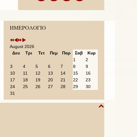
Previous
Previous
Next
Next
ΗΜΕΡΟΛΟΓΙΟ
Year
Month
Year
Month
August 2026
Δευ
Τρι
Τετ
Πεμ
Παρ
Σαβ
Κυρ
1
2
3
4
5
6
7
8
9
10
11
12
13
14
15
16
17
18
19
20
21
22
23
24
25
26
27
28
29
30
31