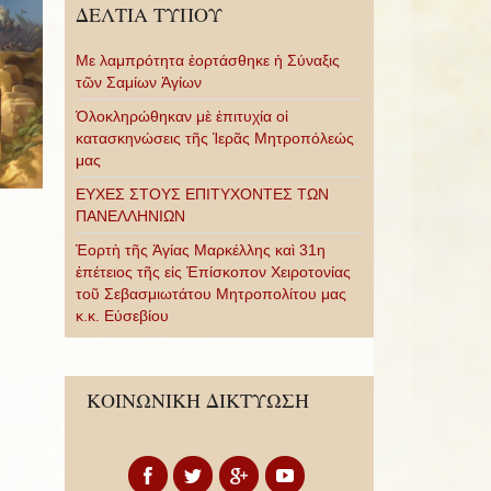
ΔΕΛΤΙΑ ΤΥΠΟΥ
Με λαμπρότητα ἑορτάσθηκε ἡ Σύναξις
τῶν Σαμίων Ἁγίων
Ὁλοκληρώθηκαν μὲ ἐπιτυχία οἱ
κατασκηνώσεις τῆς Ἱερᾶς Μητροπόλεώς
μας
ΕΥΧΕΣ ΣΤΟΥΣ ΕΠΙΤΥΧΟΝΤΕΣ ΤΩΝ
ΠΑΝΕΛΛΗΝΙΩΝ
Ἑορτὴ τῆς Ἁγίας Μαρκέλλης καὶ 31η
ἐπέτειος τῆς εἰς Ἐπίσκοπον Χειροτονίας
τοῦ Σεβασμιωτάτου Μητροπολίτου μας
κ.κ. Εὐσεβίου
ΚΟΙΝΩΝΙΚΗ ΔΙΚΤΥΩΣΗ