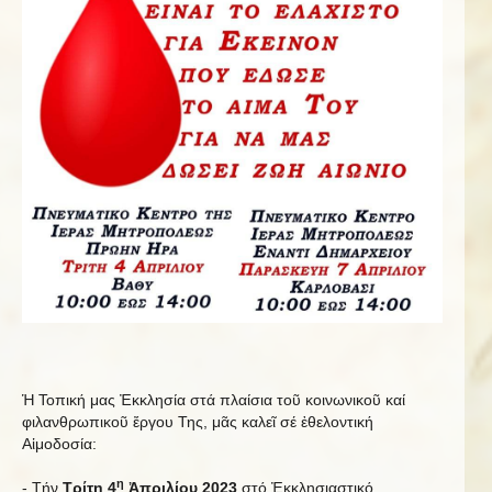
Ἡ Τοπική μας Ἐκκλησία στά πλαίσια τοῦ κοινωνικοῦ καί
φιλανθρωπικοῦ ἔργου Της, μᾶς καλεῖ σέ ἐθελοντική
Αἱμοδοσία:
η
- Τήν
Τρίτη 4
Ἀπριλίου 2023
στό Ἐκκλησιαστικό