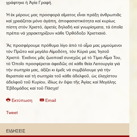
γράφτηκε ἡ Ἁγία Γραφή.
Ἡ ἐκ μέρους μας προσφορά αἵματος εἶναι πράξη ἀνθρωπιᾶς
καί χρειάζεται μόνο ἀγάπη, ἀποφασιστικότητα καί κυρίως
πίστη στόν Χριστό, ἀρετές δηλαδή καί γνωρίσματα, τά ὁποῖα
πρέπει νά χαρακτηρίζουν κάθε Ὀρθόδοξο Χριστιανό.
Ἄς προσφέρουμε πρόθυμα λίγο ἀπό τό αἷμα μας μιμούμενοι
τόν Πρῶτο καί μεγάλο Αἱμοδότη, τόν Κύριό μας Ἰησοῦ
Χριστό. Ἐκεῖνος μᾶς ζωοποιεῖ συνεχῶς μέ τό Τίμιο Αἷμα Του,
τό Ὁποῖο προσφέρεται ἀφειδῶς σέ κάθε θεία Λειτουργία γιά
τήν σωτηρία μας, ἀξίζει κι ἐμεῖς νά συμβάλουμε γιά τήν
θεραπεία καί τή σωτηρία τοῦ κάθε ἀδελφοῦ, ὡς ἐλαχίστου
ἀδελφοῦ τοῦ Κυρίου, ἰδίως ἐν ὄψει τῆς Ἁγίας καί Μεγάλης
Ἑβδομάδος καί τοῦ Πάσχα!
Εκτύπωση
Email
Tweet
ΕΙΔΗΣΕΙΣ