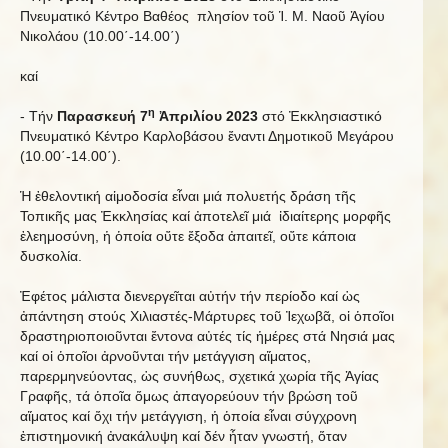
Πνευματικό Κέντρο Βαθέος πλησίον τοῦ Ἱ. Μ. Ναοῦ Ἁγίου
Νικολάου (10.00΄-14.00΄)
καί
η
- Τήν
Παρασκευή 7
Ἀπριλίου 2023
στό Ἐκκλησιαστικό
Πνευματικό Κέντρο Καρλοβάσου ἔναντι Δημοτικοῦ Μεγάρου
(10.00΄-14.00΄).
Ἡ ἐθελοντική αἱμοδοσία εἶναι μιά πολυετής δράση τῆς
Τοπικῆς μας Ἐκκλησίας καί ἀποτελεῖ μιά ἰδιαίτερης μορφῆς
ἐλεημοσύνη, ἡ ὁποία οὔτε ἔξοδα ἀπαιτεῖ, οὔτε κάποια
δυσκολία.
Ἐφέτος μάλιστα διενεργεῖται αὐτήν τήν περίοδο καί ὡς
ἀπάντηση στούς Χιλιαστές-Μάρτυρες τοῦ Ἰεχωβᾶ, οἱ ὁποῖοι
δραστηριοποιοῦνται ἔντονα αὐτές τίς ἡμέρες στά Νησιά μας
καί οἱ ὁποῖοι ἀρνοῦνται τήν μετάγγιση αἵματος,
παρερμηνεύοντας, ὡς συνήθως, σχετικά χωρία τῆς Ἁγίας
Γραφῆς, τά ὁποῖα ὅμως ἀπαγορεύουν τήν βρώση τοῦ
αἵματος καί ὄχι τήν μετάγγιση, ἡ ὁποία εἶναι σύγχρονη
ἐπιστημονική ἀνακάλυψη καί δέν ἦταν γνωστή, ὅταν