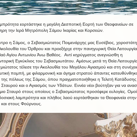
μπρότητα εορτάστηκε η μεγάλη Δεσποτική Εορτή των Θεοφανείων σε
ηρη την Ιερά Μητρόπολη Σάμου Ικαρίας και Κορσεών.
ντρο η Σάμος, ο Σεβασμιώτατος Ποιμενάρχης μας Ευσέβιος, χοροστάτ
Ακολουθία του Όρθρου και προεξήρχε στην πανηγυρική Θεία Λειτουργία
Ναό Αγίου Αντωνίου Άνω Βαθέος. Αντί κηρύγματος ανεγνώσθη η
ντορική Εγκύκλιος του Σεβασμιωτάτου. Αμέσως μετά τη Θεία Λειτουργία
μιώτατος τέλεσε την Ακολουθία του Μεγάλου Αγιασμού και στη συνέχεια
ευτική πομπή, με φιλαρμονική και άγημα στρατού άπαντες κατευθύνθηκ
ι της πόλεως της Σάμου, όπου πραγματοποιήθηκε η Τελετή Κατάδυσης
υ Σταυρού και ο Αγιασμός των Υδάτων. Εννέα νέοι βούτηξαν για να ανα
ίμιο Σταυρό στους οποίους ο Σεβασμιώτατος προσέφερε ευλογίες. Ομο
οσιακή λαμπρότητα και πλήθος λαού εορτάσθηκαν τα Θεοφανεία στην
α και στους Φούρνους.