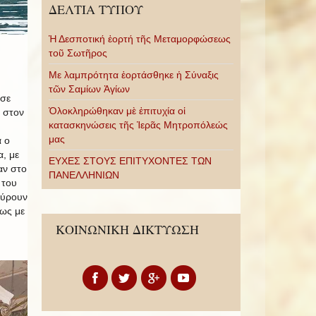
ΔΕΛΤΙΑ ΤΥΠΟΥ
Ἡ Δεσποτική ἑορτή τῆς Μεταμορφώσεως
τοῦ Σωτῆρος
Με λαμπρότητα ἑορτάσθηκε ἡ Σύναξις
τῶν Σαμίων Ἁγίων
ησε
Ὁλοκληρώθηκαν μὲ ἐπιτυχία οἱ
 στον
κατασκηνώσεις τῆς Ἱερᾶς Μητροπόλεώς
μας
 ο
, με
ΕΥΧΕΣ ΣΤΟΥΣ ΕΠΙΤΥΧΟΝΤΕΣ ΤΩΝ
αν στο
ΠΑΝΕΛΛΗΝΙΩΝ
 του
σύρουν
ίως με
ΚΟΙΝΩΝΙΚΗ ΔΙΚΤΥΩΣΗ