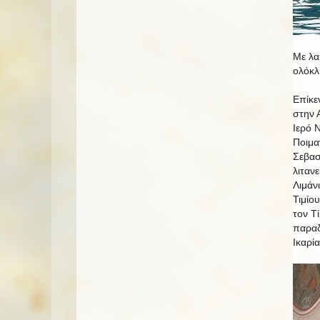
Με λα
ολόκλ
Επίκε
στην 
Ιερό 
Ποιμα
Σεβασ
λιταν
Λιμάν
Τιμίο
τον Τ
παραδ
Ικαρί