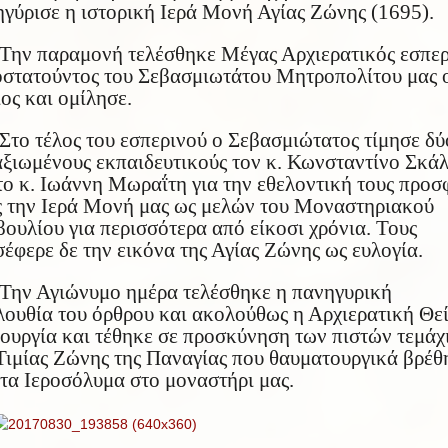
γύρισε η ιστορική Ιερά Μονή Αγίας Ζώνης (1695).
Την παραμονή τελέσθηκε Μέγας Αρχιερατικός εσπερ
οστατούντος του Σεβασμιωτάτου Μητροπολίτου μας 
ος και ομίλησε.
Στο τέλος του εσπερινού ο Σεβασμιώτατος τίμησε δύ
ξιωμένους εκπαιδευτικούς τον κ. Κωνσταντίνο Σκά
το κ. Ιωάννη Μωραΐτη για την εθελοντική τους προ
ς την Ιερά Μονή μας ως μελών του Μοναστηριακού
ουλίου για περισσότερα από είκοσι χρόνια. Τους
έφερε δε την εικόνα της Αγίας Ζώνης ως ευλογία.
Την Αγιώνυμο ημέρα τελέσθηκε η πανηγυρική
ουθία του όρθρου και ακολούθως η Αρχιερατική Θε
ουργία και τέθηκε σε προσκύνηση των πιστών τεμάχ
Τιμίας Ζώνης της Παναγίας που θαυματουργικά βρέθ
τα Ιεροσόλυμα στο μοναστήρι μας.