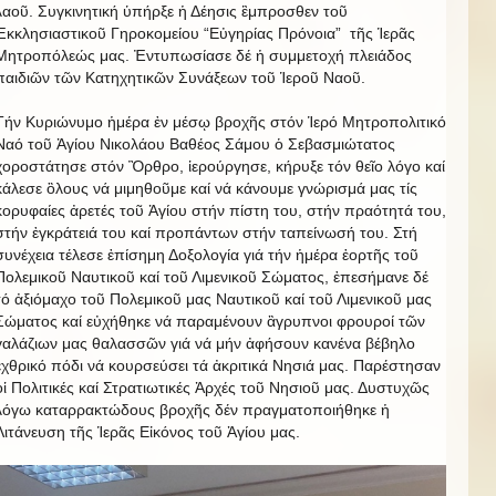
λαοῦ. Συγκινητική ὑπήρξε ἡ Δέησις ἒμπροσθεν τοῦ
Ἐκκλησιαστικοῦ Γηροκομείου “Εὐγηρίας Πρόνοια” τῆς Ἱερᾶς
Μητροπόλεώς μας. Ἐντυπωσίασε δέ ἡ συμμετοχή πλειάδος
παιδιῶν τῶν Κατηχητικῶν Συνάξεων τοῦ Ἱεροῦ Ναοῦ.
Τήν Κυριώνυμο ἡμέρα ἐν μέσῳ βροχῆς στόν Ἱερό Μητροπολιτικό
Ναό τοῦ Ἁγίου Νικολάου Βαθέος Σάμου ὁ Σεβασμιώτατος
χοροστάτησε στόν Ὂρθρο, ἱερούργησε, κήρυξε τόν θεῖο λόγο καί
κάλεσε ὃλους νά μιμηθοῦμε καί νά κάνουμε γνώρισμά μας τίς
κορυφαίες ἀρετές τοῦ Ἁγίου στήν πίστη του, στήν πραότητά του,
στήν ἐγκράτειά του καί προπάντων στήν ταπείνωσή του. Στή
συνέχεια τέλεσε ἐπίσημη Δοξολογία γιά τήν ἡμέρα ἑορτῆς τοῦ
Πολεμικοῦ Ναυτικοῦ καί τοῦ Λιμενικοῦ Σώματος, ἐπεσήμανε δέ
τό ἀξιόμαχο τοῦ Πολεμικοῦ μας Ναυτικοῦ καί τοῦ Λιμενικοῦ μας
Σώματος καί εὐχήθηκε νά παραμένουν ἂγρυπνοι φρουροί τῶν
γαλάζιων μας θαλασσῶν γιά νά μήν ἀφήσουν κανένα βέβηλο
ἐχθρικό πόδι νά κουρσεύσει τά ἀκριτικά Νησιά μας. Παρέστησαν
οἱ Πολιτικές καί Στρατιωτικές Ἀρχές τοῦ Νησιοῦ μας. Δυστυχῶς
λόγω καταρρακτώδους βροχῆς δέν πραγματοποιήθηκε ἡ
Λιτάνευση τῆς Ἱερᾶς Εἰκόνος τοῦ Ἁγίου μας.