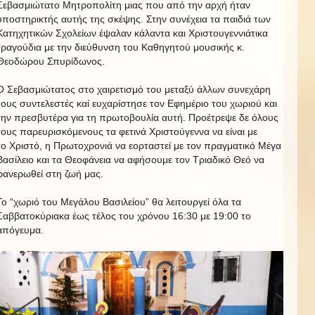
Σεβασμιώτατο Μητροπολίτη μιας που από την αρχή ήταν
υποστηρικτής αυτής της σκέψης. Στην συνέχεια τα παιδιά των
Κατηχητικών Σχολείων έψαλαν κάλαντα και Χριστουγεννιάτικα
τραγούδια με την διεύθυνση του Καθηγητού μουσικής κ.
Θεοδώρου Σπυρίδωνος.
Ο Σεβασμιώτατος στο χαιρετισμό του μεταξύ άλλων συνεχάρη
τους συντελεστές καί ευχαρίστησε τον Εφημέριο του χωριού και
την πρεσβυτέρα για τη πρωτοβουλία αυτή. Προέτρεψε δε όλους
τους παρευρισκόμενους τα φετινά Χριστούγεννα να είναι με
το Χριστό, η Πρωτοχρονιά να εορταστεί με τον πραγματικό Μέγα
Βασίλειο και τα Θεοφάνεια να αφήσουμε τον Τριαδικό Θεό να
φανερωθεί στη ζωή μας.
Το “χωριό του Μεγάλου Βασιλείου” θα λειτουργεί όλα τα
Σαββατοκύριακα έως τέλος του χρόνου 16:30 με 19:00 το
απόγευμα.