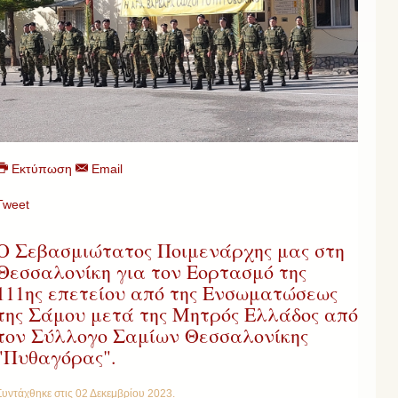
Εκτύπωση
Email
Tweet
Ο Σεβασμιώτατος Ποιμενάρχης μας στη
Θεσσαλονίκη για τον Εορτασμό της
111ης επετείου από της Ενσωματώσεως
της Σάμου μετά της Μητρός Ελλάδος από
τον Σύλλογο Σαμίων Θεσσαλονίκης
"Πυθαγόρας".
Συντάχθηκε στις
02 Δεκεμβρίου 2023
.