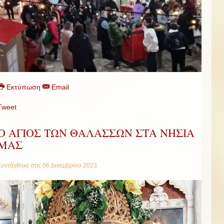
Εκτύπωση
Email
Tweet
Ο ΑΓΙΟΣ ΤΩΝ ΘΑΛΑΣΣΩΝ ΣΤΑ ΝΗΣΙΑ
ΜΑΣ
Συντάχθηκε στις
06 Δεκεμβρίου 2023
.