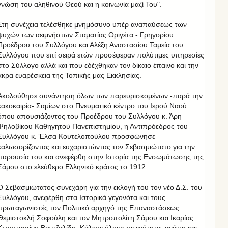
γνώση του αληθινού Θεού και η κοινωνία μαζί Του".
Στη συνέχεια τελέσθηκε μνημόσυνο υπέρ αναπαύσεως των
ψυχών των αειμνήστων Σταματίας Οριγέτα - Γρηγορίου
Προέδρου του Συλλόγου και Αλέξη Αναστασίου Ταμεία του
Συλλόγου που επί σειρά ετών προσέφεραν πολύτιμες υπηρεσίες
στο Σύλλογο αλλά και που εδέχθηκαν τον δίκαιο έπαινο και την
άκρα ευαρέσκεια της Τοπικής μας Εκκλησίας.
Ακολούθησε συνάντηση όλων των παρευρισκομένων -παρά την
κακοκαιρία- Σαμίων στο Πνευματικό κέντρο του Ιερού Ναού
όπου απουσιάζοντος του Προέδρου του Συλλόγου κ. Άρη
Ψηλοβίκου Καθηγητού Πανεπιστημίου, η Αντιπρόεδρος του
Συλλόγου κ. Έλσα Κουτελοπούλου προσφώνησε
καλωσορίζοντας και ευχαριστώντας τον Σεβασμιώτατο για την
παρουσία του και ανεφέρθη στην Ιστορία της Ενσωμάτωσης της
Σάμου στο ελεύθερο Ελληνικό κράτος το 1912.
Ο Σεβασμιώτατος συνεχάρη για την εκλογή του τον νέο Δ.Σ. του
Συλλόγου, ανεφέρθη στα Ιστορικά γεγονότα και τους
πρωταγωνιστές τον Πολιτικό αρχηγό της Επαναστάσεως
Θεμιστοκλή Σοφούλη και τον Μητροπολίτη Σάμου και Ικαρίας