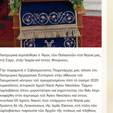
Πανηγυρικά ἑορτάσθηκε ὁ Ἃγιος τῶν Θαλασσῶν στά Νησιά μας,
στή Σάμο, στήν Ἰκαρία καί στούς Φούρνους.
Τήν παραμονή ὁ Σεβασμιώτατος Ποιμενάρχης μας τέλεσε τόν
Πανηγυρικό Ἀρχιερατικό Ἐσπερινό στήν αἲθουσα τοῦ
Πνευματικοῦ κέντρου τοῦ τραυματισμένου ἀπό τό σεισμό 2020
περικαλλούς ἱστορικοῦ Ἱεροῦ Ναοῦ Ἁγίου Νικολάου Ὂρμου
Καρλοβάσου ὂπου χοροστάτησε καί κηρύττοντας τόν θεῖο λόγο
ἀνεφέρθη στόν ἑορτασμό τοῦ Ἁγίου Νικολάου καί στούς
συνολικά 55 Ἱερούς Ναούς πού ὑπάρχουν στά Νησιά μας.
Προέστη δέ τῆς Λιτανεύσεως τῆς Ἱερᾶς Εἰκόνος στή πόλη τῶν
Καρλοβασίων παρουσία τῶν Ἀρχῶν τῆς πόλεως καί πλήθους