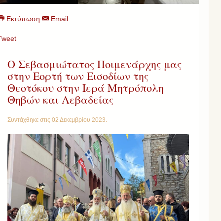
Εκτύπωση
Email
Tweet
Ο Σεβασμιώτατος Ποιμενάρχης μας
στην Εορτή των Εισοδίων της
Θεοτόκου στην Ιερά Μητρόπολη
Θηβών και Λεβαδείας
Συντάχθηκε στις
02 Δεκεμβρίου 2023
.