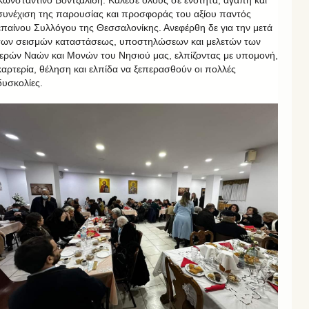
Κωνσταντίνο Βοντζαλίδη. Κάλεσε όλους σε ενότητα, αγάπη και
συνέχιση της παρουσίας και προσφοράς του αξίου παντός
επαίνου Συλλόγου της Θεσσαλονίκης. Ανεφέρθη δε για την μετά
των σεισμών καταστάσεως, υποστηλώσεων και μελετών των
Ιερών Ναών και Μονών του Νησιού μας, ελπίζοντας με υπομονή,
καρτερία, θέληση και ελπίδα να ξεπερασθούν οι πολλές
δυσκολίες.