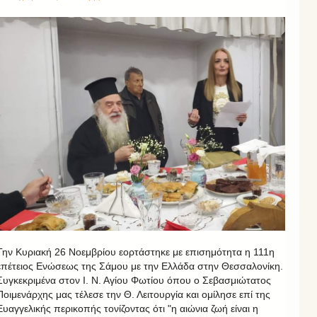
Την Κυριακή 26 Νοεμβρίου εορτάστηκε με επισημότητα η 111η
επέτειος Ενώσεως της Σάμου με την Ελλάδα στην Θεσσαλονίκη.
Συγκεκριμένα στον Ι. Ν. Αγίου Φωτίου όπου ο Σεβασμιώτατος
Ποιμενάρχης μας τέλεσε την Θ. Λειτουργία και ομίλησε επί της
Ευαγγελικής περικοπής τονίζοντας ότι "η αιώνια ζωή είναι η