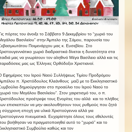
Τις πόρτες του άνοιξε το Σάββατο 9 Δεκεμβρίου το “χωριό του
Μεγάλου Βασιλείου” στην Άμπελο της Σάμου, παρουσία του
Σεβασμιωτάτου Ποιμενάρχου μας κ. Ευσεβίου. Στο
Χριστουγεννιάτικο χωριό διαδραστικά δίνεται η δυνατότητα στα
παιδιά μας να γνωρίσουν τον αληθινό Μέγα Βασίλειο αλλά και τις
παραδόσεις μας ως Έλληνες Ορθόδοξοι Χριστιανοί.
Ο Εφημέριος του Ιερού Ναού Συλλήψεως Τιμίου Προδρόμου
Αμπέλου π. Χριστόδουλος Κλεάνθους μαζί με το Εκκλησιαστικό
Συμβούλιο δημιούργησαν στο προαύλιο του Ιερού Ναού το
“χωριό του Μεγάλου Βασιλείου”. Στον χαιρετισμό του, ο π.
Χριστόδουλος προέτρεψε τους Ενορίτες του αλλά και το πλήθος
των επισκεπτών να μην ακολουθήσουν τους ρυθμούς που ζητά
η σύγχρονη εποχή για υλικά Χριστούγεννα αλλά για
Χριστούγεννα πνευματικά. Ευχαρίστησε όλους τους εθελοντές
που βοήθησαν να πραγματοποιηθεί αυτό το “χωριό” και το
Εκκλησιαστικό Συμβούλιο καθώς και τον