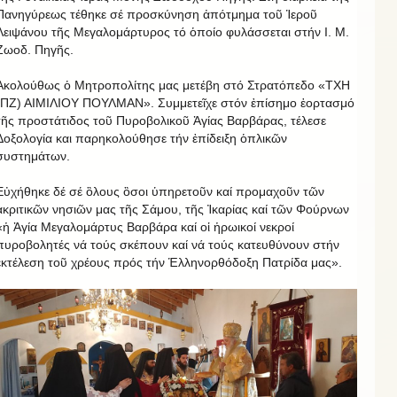
Πανηγύρεως τέθηκε σέ προσκύνηση ἀπότμημα τοῦ Ἱεροῦ
Λειψάνου τῆς Μεγαλομάρτυρος τό ὁποίο φυλάσσεται στήν Ι. Μ.
Ζωοδ. Πηγῆς.
Ἀκολούθως ὁ Μητροπολίτης μας μετέβη στό Στρατόπεδο «ΤΧΗ
(ΠΖ) ΑΙΜΙΛΙΟΥ ΠΟΥΛΜΑΝ». Συμμετεῖχε στόν ἐπίσημο ἑορτασμό
τῆς προστάτιδος τοῦ Πυροβολικοῦ Ἁγίας Βαρβάρας, τέλεσε
Δοξολογία και παρηκολούθησε τήν ἐπίδειξη ὁπλικῶν
συστημάτων.
Εὐχήθηκε δέ σέ ὃλους ὂσοι ὑπηρετοῦν καί προμαχοῦν τῶν
ἀκριτικῶν νησιῶν μας τῆς Σάμου, τῆς Ἰκαρίας καί τῶν Φούρνων
«ἡ Ἁγία Μεγαλομάρτυς Βαρβάρα καί οἱ ἡρωικοί νεκροί
πυροβολητές νά τούς σκέπουν καί νά τούς κατευθύνουν στήν
ἐκτέλεση τοῦ χρέους πρός τήν Ἑλληνορθόδοξη Πατρίδα μας».