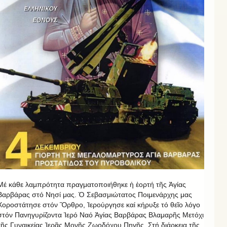
Μέ κάθε λαμπρότητα πραγματοποιήθηκε ἡ ἑορτή τῆς Ἁγίας
Βαρβάρας στό Νησί μας. Ὁ Σεβασμιώτατος Ποιμενάρχης μας
Χοροστάτησε στόν Ὂρθρο, Ἱερούργησε καί κήρυξε τό θεῖο λόγο
στόν Πανηγυρίζοντα Ἱερό Ναό Ἁγίας Βαρβάρας Βλαμαρῆς Μετόχι
τῆς Γυναικείας Ἱερᾶς Μονῆς Ζωοδόχου Πηγῆς. Στή διάρκεια τῆς