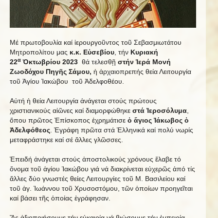
Mέ πρωτοβουλία καί ἱερουργοῦντος τοῦ Σεβασμιωτάτου
Μητροπολίτου μας
κ.κ. Εὐσεβίου
, τήν
Κυριακή
α
22
Ὀκτωβρίου 2023
θά τελεσθῇ
στήν Ἱερά Μονή
Ζωοδόχου Πηγῆς Σάμου,
ἡ ἀρχαιοπρεπής θεία Λειτουργία
τοῦ Ἁγίου Ἰακώβου τοῦ Ἀδελφοθέου.
Αὐτή ἡ θεία Λειτουργία ἀνάγεται στούς πρώτους
χριστιανικούς αἰῶνες καί διαμορφώθηκε
στά Ἱεροσόλυμα
,
ὅπου πρῶτος Ἐπίσκοπος ἐχρημάτισε
ὁ ἅγιος Ἰάκωβος ὁ
Ἀδελφόθεος
. Ἐγράφη πρῶτα στά Ἑλληνικά καί πολύ νωρίς
μεταφράστηκε καί σέ ἄλλες γλῶσσες.
Ἐπειδή ἀνάγεται στούς ἀποστολικούς χρόνους ἔλαβε τό
ὄνομα τοῦ ἁγίου Ἰακώβου γιά νά διακρίνεται εὐχερῶς ἀπό τίς
ἄλλες δύο γνωστές θείες Λειτουργίες τοῦ Μ. Βασιλείου καί
τοῦ ἁγ. Ἰωάννου τοῦ Χρυσοστόμου, τῶν ὁποίων προηγεῖται
καί βάσει τῆς ὁποίας ἐγράφησαν.
Ἄς ἀξιοποιήσουμε τήν εὐκαιρία νά βιώσουμε τήν ἐμπειρία