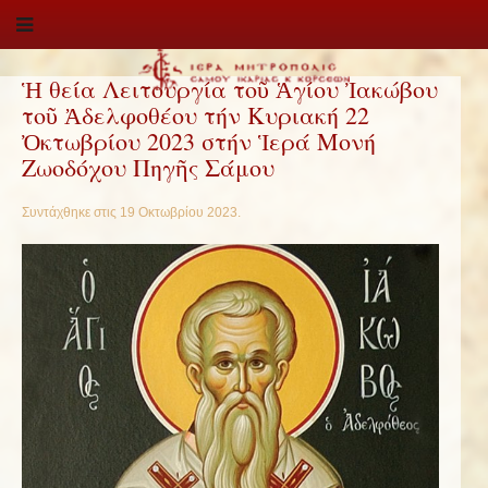
Ἡ θεία Λειτουργία τοῦ Ἁγίου Ἰακώβου
τοῦ Ἀδελφοθέου τήν Κυριακή 22
Ὀκτωβρίου 2023 στήν Ἱερά Μονή
Ζωοδόχου Πηγῆς Σάμου
Συντάχθηκε στις
19 Οκτωβρίου 2023
.