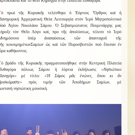
Ἀρτοκλασία καὶ τὸ θεῖο Κήρυγμα στὴν Πλατεία Πυθαγόρα.
Τὸ πρωὶ τῆς Κυριακῆς τελέσθηκε ὁ Ἑόρτιος Ὄρθρος καὶ ἡ
Πανηγυρικὴ Ἀρχιερατικὴ Θεία Λειτουργία στὸν Ἱερὸ Μητροπολιτικὸ
Ναὸ Ἁγίου Νικολάου Σάμου. Ὁ Σεβασμιώτατος Ποιμενάρχης μας
κήρυξε τὸν Θεῖο Λόγο καὶ, προ τῆς ἀπολύσεως, τέλεσε τὸ Ἱερὸ
Μνημόσυνο ὑπὲρ ἀναπαύσεως τῶν
ἀπανταχοῦ τῆς
γῆς
κεκοιμημένων
Σαμίων
ὡς καί τῶν Πυροσβεστῶν πού ἔπεσαν ἐν
ὥρα καθήκοντος
.
Τὸ βράδυ τῆς Κυριακῆς πραγματοποιήθηκε στὴν Κεντρικὴ Πλατεία
Πυθαγόρα πόλεως Σάμου ἡ ἑόρτια ἐκδήλωσις
«Νησιώτικο
Πανηγύρι»
μέ τίτλο:
«
Ἡ
Σάμος μᾶς ἑνώνει, ὅπου κι ἄν
βρισκόμαστε
»
πρὸς τιμὴν τῶν Ἀποδήμων Σαμίων, μὲ
ζωντανὴ
νησιώτικη
μουσική.