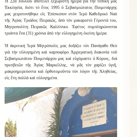
Ἡ 22α Ἰουλίου ἀποτελεῖ ξεχωριστὴ ἡμέρα γιὰ τὴν τοπικὴ μας
Ἐκκλησία, διότι τό ἔτος 1995 ὁ Σεβασμιώτατος Ποιμενάρχης
μας χειροτονήθηκε εἰς Ἐπίσκοπον στὸν Ἱερὸ Καθεδρικὸ Ναὸ
τῆς Ἁγίας Τριάδος Πειραιῶς, ἀπὸ τὸν μακαριστὸ Γέροντά του,
Μητροπολίτη Πειραιῶς Καλλίνικο. Ἐφέτος συμπληρώνονται
τριάντα ἕνα (31) χρόνια ἀπὸ τὴν εὐλογημένη ἐκείνη ἡμέρα.
Ἡ ἀκριτική Ἱερὰ Μητρόπολίς μας δοξάζει τὸν Πανάγαθο Θεὸ
γιὰ τὴν εὐλογημένη καὶ καρποφόρο Ἀρχιερατικὴ διακονία τοῦ
Σεβασμιωτάτου Ποιμενάρχου μας καὶ εὐχόμαστε ὁ Κύριος, διὰ
πρεσβειῶν τῆς Ἁγίας Μαρκέλλης, νὰ μᾶς τὸν χαρίζει ὑγιῆ,
μακροημερεύοντα καὶ ὀρθοτομοῦντα τὸν λόγον τῆς Ἀληθείας,
εἰς ἔτη πολλὰ καὶ εὐλογημένα.