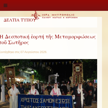
ΔΕΛΤΙΑ ΤΥΠΟΥ
Ἡ Δεσποτική ἑορτή τῆς Μεταμορφώσεως
τοῦ Σωτῆρος
Συντάχθηκε στις
07 Αυγούστου 2026
.