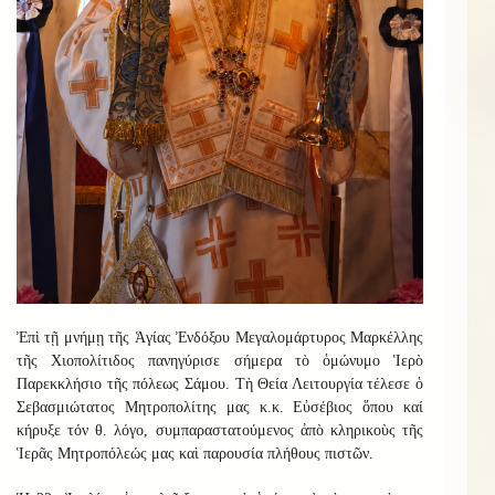
Ἐπὶ τῇ μνήμῃ τῆς Ἁγίας Ἐνδόξου Μεγαλομάρτυρος Μαρκέλλης
τῆς Χιοπολίτιδος πανηγύρισε σήμερα τὸ ὁμώνυμο Ἱερὸ
Παρεκκλήσιο τῆς πόλεως Σάμου. Τὴ Θεία Λειτουργία τέλεσε ὁ
Σεβασμιώτατος Μητροπολίτης μας κ.κ. Εὐσέβιος ὅπου καί
κήρυξε τόν θ. λόγο, συμπαραστατούμενος ἀπὸ κληρικοὺς τῆς
Ἱερᾶς Μητροπόλεώς μας καὶ παρουσία πλήθους πιστῶν.