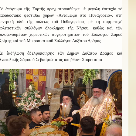
Τὸ ἀπόγευμα τῆς Ἑορτῆς πραγματοποιήθηκε μὲ μεγάλη ἐπιτυχία τὸ
παραδοσιακὸ φεστιβὰλ χορῶν «Ἀντάμωμα στὸ Πυθαγόρειο», στή
κεντρική ὀδό τῆς πόλεως τοῦ Πυθαγορείου, μὲ τὴ συμμετοχὴ
πολιτιστικῶν συλλόγων ὁλοκλήρου τῆς Νήσου, καθὼς καὶ τῶν
φιλοξενουμένων χορευτικῶν συγκροτημάτων τοῦ Συλλόγου Ζαροῦ
Κρήτης καὶ τοῦ Μικρασιατικοῦ Συλλόγου Δοξάτου Δράμας.
Σέ ἐκδήλωση ἀδελφοποίησης τῶν Δήμων Δοξάτου Δράμας καί
Ἀνατολικῆς Σάμου ὁ Σεβασμιώτατος ἀπηύθυνε Χαιρετισμό.