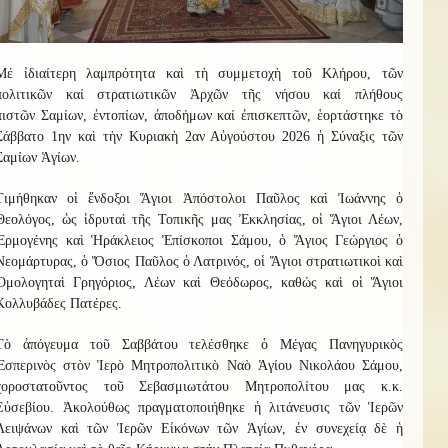
Μ
έ
ἰδιαίτερη λαμπρότητα καὶ τὴ συμμετοχὴ
τοῦ
Κ
λήρου
, τῶν
πολιτικῶν καί στρατιωτικῶν Ἀρχῶν τῆς νήσου καί
πλήθους
πιστῶν
Σαμίων, ἐντοπίων, ἀποδήμων καί ἐπισκεπτῶν
, ἑ
ο
ρτ
ά
σ
τηκ
ε τὸ
Σάββατο 1ην καὶ τὴν Κυριακὴ 2αν Αὐγούστου 2026
ἡ
Σύναξι
ς
τῶν
Σαμίων Ἁγίων.
Τιμήθηκαν οἱ ἔνδοξοι Ἅγιοι Ἀπόστολοι Παῦλος καὶ Ἰωάννης ὁ
Θεολόγος, ὡς ἱδρυταὶ τῆς Τοπικῆς μας Ἐκκλησίας, οἱ Ἅγιοι Λέων,
Ἑρμογένης καὶ Ἡράκλειος Ἐπίσκοποι Σάμου, ὁ Ἅγιος Γεώργιος ὁ
Νεομάρτυρας, ὁ Ὅσιος Παῦλος ὁ Λατρ
ι
νός, οἱ Ἅγιοι στρατιωτικοὶ καὶ
Ὁμολογηταὶ Γρηγόριος, Λέων καὶ Θεόδωρος, καθώς καὶ οἱ Ἅγιοι
Κολλυβάδες Πατέρες.
Τὸ ἀπόγευμα τοῦ Σαββάτου τελέσθηκε ὁ Μέγας Πανηγυρικὸς
Ἑσπερινὸς στὸν Ἱερὸ Μητροπολιτικὸ Ναὸ Ἁγίου Νικολάου Σάμου,
χοροστατοῦντος τοῦ Σεβασμιωτάτου Μητροπολίτου
μας
κ.κ.
Εὐσεβίου.
Ἀκολούθως
πραγματοποιήθηκε ἡ λιτάνευσις τῶν Ἱερῶν
Λειψάνων καὶ τῶν Ἱερῶν Εἰκόνων τῶν Ἁγίων, ἐν συνεχείᾳ δὲ ἡ