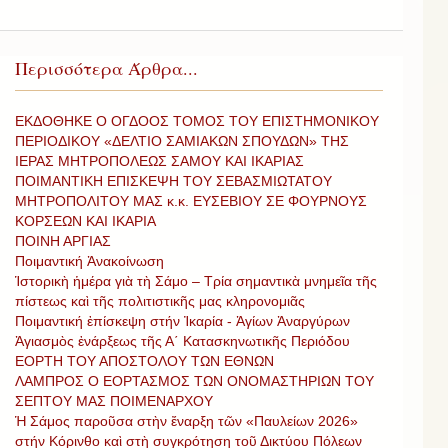
Περισσότερα Άρθρα...
ΕΚΔΟΘΗΚΕ Ο ΟΓΔΟΟΣ ΤΟΜΟΣ ΤΟΥ ΕΠΙΣΤΗΜΟΝΙΚΟΥ
ΠΕΡΙΟΔΙΚΟΥ «ΔΕΛΤΙΟ ΣΑΜΙΑΚΩΝ ΣΠΟΥΔΩΝ» ΤΗΣ
ΙΕΡΑΣ ΜΗΤΡΟΠΟΛΕΩΣ ΣΑΜΟΥ ΚΑΙ ΙΚΑΡΙΑΣ
ΠΟΙΜΑΝΤΙΚΗ ΕΠΙΣΚΕΨΗ ΤΟΥ ΣΕΒΑΣΜΙΩΤΑΤΟΥ
ΜΗΤΡΟΠΟΛΙΤΟΥ ΜΑΣ κ.κ. ΕΥΣΕΒΙΟΥ ΣΕ ΦΟΥΡΝΟΥΣ
ΚΟΡΣΕΩΝ ΚΑΙ ΙΚΑΡΙΑ
ΠΟΙΝΗ ΑΡΓΙΑΣ
Ποιμαντική Ἀνακοίνωση
Ἱστορικὴ ἡμέρα γιὰ τὴ Σάμο – Τρία σημαντικὰ μνημεῖα τῆς
πίστεως καὶ τῆς πολιτιστικῆς μας κληρονομιᾶς
Ποιμαντική ἐπίσκεψη στήν Ἰκαρία - Ἁγίων Ἀναργύρων
Ἀγιασμὸς ἐνάρξεως τῆς Α΄ Κατασκηνωτικῆς Περιόδου
ΕΟΡΤΗ ΤΟΥ ΑΠΟΣΤΟΛΟΥ ΤΩΝ ΕΘΝΩΝ
ΛΑΜΠΡΟΣ Ο ΕΟΡΤΑΣΜΟΣ ΤΩΝ ΟΝΟΜΑΣΤΗΡΙΩΝ ΤΟΥ
ΣΕΠΤΟΥ ΜΑΣ ΠΟΙΜΕΝΑΡΧΟΥ
Ἡ Σάμος παροῦσα στὴν ἔναρξη τῶν «Παυλείων 2026»
στήν Κόρινθο καὶ στὴ συγκρότηση τοῦ Δικτύου Πόλεων