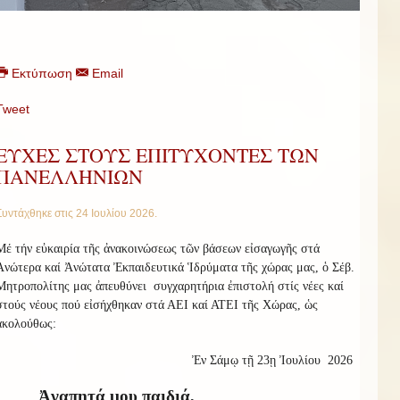
Εκτύπωση
Email
Tweet
ΕΥΧΕΣ ΣΤΟΥΣ ΕΠΙΤΥΧΟΝΤΕΣ ΤΩΝ
ΠΑΝΕΛΛΗΝΙΩΝ
Συντάχθηκε στις
24 Ιουλίου 2026
.
Μέ τήν εὐκαιρία τῆς ἀνακοινώσεως τῶν βάσεων εἰσαγωγῆς στά
Ἀνώτερα καί Ἀνώτατα Ἐκπαιδευτικά Ἱδρύματα τῆς χώρας μας, ὁ Σέβ.
Μητροπολίτης μας ἀπευθύνει
συγχαρητήρια ἐπιστολή στίς νέες καί
στούς νέους πού εἰσήχθηκαν στά ΑΕΙ καί ΑΤΕΙ τῆς Χώρας, ὡς
ἀκολούθως:
Ἐν Σάμῳ τῇ 23ῃ Ἰουλίου
2026
Ἀγαπητά μου παιδιά,