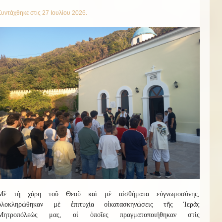
Συντάχθηκε στις
27 Ιουλίου 2026
.
Μὲ τὴ χάρη τοῦ Θεοῦ καὶ μὲ αἰσθήματα εὐγνωμοσύνης,
ὁλοκληρώθηκαν μὲ ἐπιτυχία οἱ
κατασκην
ώσεις
τῆς Ἱερᾶς
Μητροπόλεώς μας, οἱ ὁποῖες πραγματοποιήθηκαν στὶς