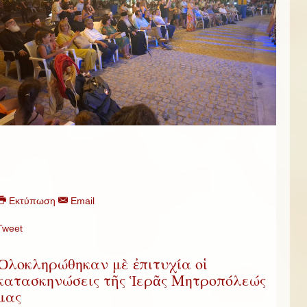
Εκτύπωση
Email
Tweet
Ὁλοκληρώθηκαν μὲ ἐπιτυχία οἱ
κατασκηνώσεις τῆς Ἱερᾶς Μητροπόλεώς
μας