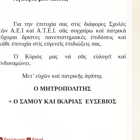
Για την ἐπιτυχία σας στίς διάφορες Σχολές
τῶν Α.Ε.Ι καί Α.Τ.Ε.Ι. σᾶς συγχαίρω καί πατρικά
εὔχομαι ἄριστες πανεπιστημιακές ἐπιδόσεις καί
κάθε ἐπιτυχία στίς εὐγενεῖς ἐπιδιώξεις σας.
Ὁ Κύριός μας νά σᾶς εὐλογεῖ καί
ἐνδυναμώνει.
Μετ’ εὐχῶν καί πατρικῆς ἀγάπης
Ο ΜΗΤΡΟΠΟΛΙΤΗΣ
+ Ο ΣΑΜΟΥ ΚΑΙ ΙΚΑΡΙΑΣ
ΕΥΣΕΒΙΟΣ
Εκτύπωση
Email