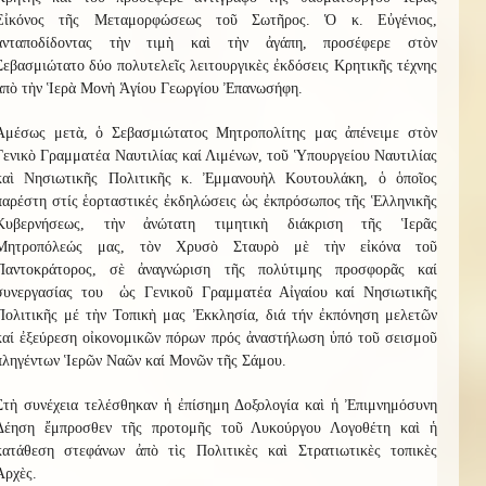
Εἰκόνος τῆς Μεταμορφώσεως τοῦ Σωτῆρος. Ὁ κ. Εὐγένιος,
ἀνταποδίδοντας τὴν τιμὴ καὶ τὴν ἀγάπη, προσέφερε στὸν
Σεβασμιώτατο δύο πολυτελεῖς λειτουργικὲς ἐκδόσεις Κρητικῆς τέχνης
ἀπὸ τὴν Ἱερὰ Μονὴ Ἁγίου Γεωργίου Ἐπανωσήφη.
Ἀμέσως μετὰ, ὁ Σεβασμιώτατος Μητροπολίτης μας ἀπένειμε στὸν
Γενικὸ Γραμματέα Ναυτιλίας καί Λιμένων, τοῦ Ὑπουργείου Ναυτιλίας
καὶ Νησιωτικῆς Πολιτικῆς κ. Ἐμμανουὴλ Κουτουλάκη, ὁ ὁποῖος
παρέστη στίς ἑορταστικές ἐκδηλώσεις ὡς ἐκπρόσωπος τῆς Ἑλληνικῆς
Κυβερνήσεως, τὴν ἀνώτατη τιμητικὴ διάκριση τῆς Ἱερᾶς
Μητροπόλεώς μας, τὸν Χρυσὸ Σταυρὸ μὲ τὴν εἰκόνα τοῦ
Παντοκράτορος, σὲ ἀναγνώριση τῆς πολύτιμης προσφορᾶς καί
συνεργασίας του ὡς Γενικοῦ Γραμματέα Αἰγαίου καί Νησιωτικῆς
Πολιτικῆς μέ τὴν Τοπικὴ μας Ἐκκλησία, διά τήν ἐκπόνηση μελετῶν
καί ἐξεύρεση οἰκονομικῶν πόρων πρός ἀναστήλωση ὑπό τοῦ σεισμοῦ
πληγέντων Ἱερῶν Ναῶν καί Μονῶν τῆς Σάμου.
Στὴ συνέχεια τελέσθηκαν ἡ ἐπίσημη Δοξολογία καὶ ἡ Ἐπιμνημόσυνη
Δέηση ἔμπροσθεν τῆς προτομῆς τοῦ Λυκούργου Λογοθέτη καὶ ἡ
κατάθεση στεφάνων ἀπὸ τὶς Πολιτικὲς καὶ Στρατιωτικὲς τοπικὲς
Ἀρχὲς.