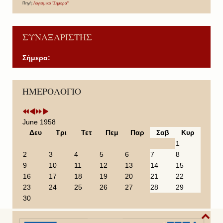
Πηγή:
Λογισμικό "Σήμερα"
ΣΥΝΑΞΑΡΙΣΤΗΣ
Σήμερα:
P
P
N
N
ΗΜΕΡΟΛΟΓΙΟ
r
r
e
e
e
e
x
x
v
v
t
t
i
i
Y
M
June 1958
o
o
e
o
Δευ
Τρι
Τετ
Πεμ
Παρ
Σαβ
Κυρ
u
u
a
n
1
s
s
r
t
2
3
4
5
6
7
8
Y
M
h
9
10
11
12
13
14
15
e
o
16
17
18
19
20
21
22
a
n
23
24
25
26
27
28
29
r
t
30
h