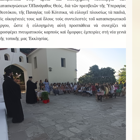
κατασκηνώσεων.
Ὁ
Πανάγαθος Θεός, διὰ τῶν πρεσβειῶν τῆς Ὑπεραγίας
Θεοτόκου, τῆς Παναγίας τοῦ Κότσικα, νὰ εὐλογεῖ πλουσίως τὰ παιδιά,
τὶς οἰκογένειές τους καὶ ὅλους τοὺς συντελεστὲς τοῦ κατασκηνωτικοῦ
ἔργου, ὥστε ἡ εὐλογημένη αὐτὴ προσπάθεια νὰ συνεχίζει νὰ
προσφέρει πνευματικοὺς καρποὺς καὶ ὄμορφες ἐμπειρίες στὴ νέα γενιά
τῆς τοπικῆς μας Ἐκκλησίας.