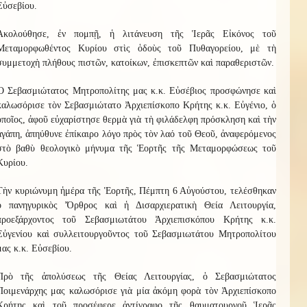
Εὐσεβίου.
Ἀκολούθησε, ἐν πομπῇ, ἡ λιτάνευση τῆς Ἱερᾶς Εἰκόνος τοῦ
Μεταμορφωθέντος Κυρίου στὶς ὁδοὺς τοῦ Πυθαγορείου, μὲ τὴ
συμμετοχὴ πλήθους πιστῶν, κατοίκων, ἐπισκεπτῶν καὶ παραθεριστῶν.
Ὁ Σεβασμιώτατος Μητροπολίτης μας κ.κ. Εὐσέβιος προσφώνησε καὶ
καλωσόρισε τὸν Σεβασμιώτατο Ἀρχιεπίσκοπο Κρήτης κ.κ. Εὐγένιο, ὁ
ὁποῖος, ἀφοῦ εὐχαρίστησε θερμὰ γιὰ τὴ φιλάδελφη πρόσκληση καὶ τὴν
ἀγάπη, ἀπηύθυνε ἐπίκαιρο λόγο πρὸς τὸν λαό τοῦ Θεοῦ, ἀναφερόμενος
στὸ βαθὺ θεολογικὸ μήνυμα τῆς Ἑορτῆς τῆς Μεταμορφώσεως τοῦ
Κυρίου.
Τὴν κυριώνυμη ἡμέρα τῆς Ἑορτῆς, Πέμπτη 6 Αὐγούστου, τελέσθηκαν
ὁ πανηγυρικὸς Ὄρθρος καὶ ἡ Δισαρχιερατικὴ Θεία Λειτουργία,
προεξάρχοντος τοῦ Σεβασμιωτάτου Ἀρχιεπισκόπου Κρήτης κ.κ.
Εὐγενίου καὶ συλλειτουργοῦντος τοῦ Σεβασμιωτάτου Μητροπολίτου
μας κ.κ. Εὐσεβίου.
Πρὸ τῆς ἀπολύσεως τῆς Θείας Λειτουργίας, ὁ Σεβασμιώτατος
Ποιμενάρχης μας καλωσόρισε γιὰ μία ἀκόμη φορὰ τὸν Ἀρχιεπίσκοπο
Κρήτης καὶ τοῦ προσέφερε ἀντίγραφο τῆς θαυματουργοῦ Ἱερᾶς