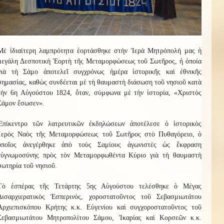
Μὲ ἰδιαίτερη λαμπρότητα ἑορτάσθηκε στὴν Ἱερὰ Μητρόπολή μας ἡ
μεγάλη Δεσποτικὴ Ἑορτὴ τῆς Μεταμορφώσεως τοῦ Σωτῆρος, ἡ ὁποία
γιὰ τὴ Σάμο ἀποτελεῖ συγχρόνως ἡμέρα ἱστορικῆς καὶ ἐθνικῆς
σημασίας, καθὼς συνδέεται μὲ τὴ θαυμαστὴ διάσωση τοῦ νησιοῦ κατὰ
τὴν 6η Αὐγούστου 1824, ὅταν, σύμφωνα μὲ τὴν ἱστορία, «Χριστὸς
Σάμον ἔσωσεν».
Ἐπίκεντρο τῶν λατρευτικῶν ἐκδηλώσεων ἀποτέλεσε ὁ ἱστορικὸς
Ἱερὸς Ναὸς τῆς Μεταμορφώσεως τοῦ Σωτῆρος στὸ Πυθαγόρειο, ὁ
ὁποῖος ἀνεγέρθηκε ἀπὸ τοὺς Σαμίους ἀγωνιστὲς ὡς ἔκφραση
εὐγνωμοσύνης πρὸς τὸν Μεταμορφωθέντα Κύριο γιὰ τὴ θαυμαστὴ
σωτηρία τοῦ νησιοῦ.
Τὸ ἑσπέρας τῆς Τετάρτης 5ης Αὐγούστου τελέσθηκε ὁ Μέγας
Δισαρχιερατικὸς Ἑσπερινός, χοροστατοῦντος τοῦ Σεβασμιωτάτου
Ἀρχιεπισκόπου Κρήτης κ.κ. Εὐγενίου καὶ συγχοροστατοῦντος τοῦ
Σεβασμιωτάτου Μητροπολίτου Σάμου, Ἰκαρίας καὶ Κορσεῶν κ.κ.