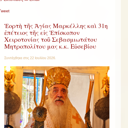
Tweet
Ἑορτὴ τῆς Ἁγίας Μαρκέλλης καὶ 31η
ἐπέτειος τῆς εἰς Ἐπίσκοπον
Χειροτονίας τοῦ Σεβασμιωτάτου
Μητροπολίτου μας κ.κ. Εὐσεβίου
Συντάχθηκε στις
22 Ιουλίου 2026
.