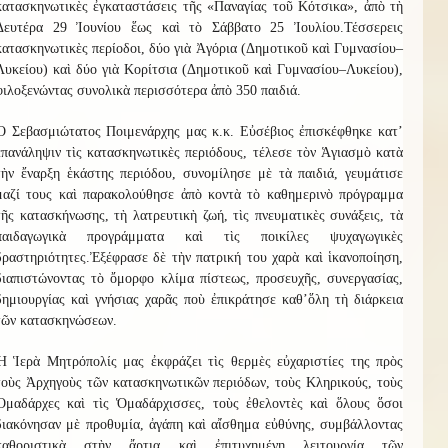
κατασκηνωτικὲς ἐγκαταστάσεις τῆς «Παναγίας τοῦ Κότσικα», ἀπὸ τὴ
Δευτέρα 29 Ἰουνίου ἕως καὶ τὸ Σάββατο 25 Ἰουλίου.
Τ
έσσερ
ε
ις
κατασκηνωτικὲς περίοδοι, δύο γιὰ
Ἀ
γόρια (Δημοτικοῦ καὶ Γυμνασίου–
Λυκείου) καὶ δύο γιὰ
Κ
ορίτσια (Δημοτικοῦ καὶ Γυμνασίου–Λυκείου),
φιλοξενώντας συνολικὰ περισσότερα ἀπὸ
3
50 παιδιά.
Ὁ Σεβασμιώτατος Ποιμενάρχης μας κ.κ. Εὐσέβιος ἐπισκέφθηκε κατ
’
ἐπανάληψιν τὶς κατασκηνωτικὲς περιόδους, τέλεσε τὸν Ἁγιασμὸ κατὰ
τὴν ἔναρξη ἑκάστης περιόδου, συνομίλησε μὲ τὰ παιδιά, γευμάτισε
μαζί τους καὶ παρακολούθησε ἀπὸ κοντὰ τὸ καθημερινὸ πρόγραμμα
τῆς κατασκήνωσης, τὴ λατρευτικὴ ζωή, τὶς πνευματικὲς συνάξεις, τὰ
παιδαγωγικὰ προγράμματα καὶ τὶς ποικίλες ψυχαγωγικὲς
δραστηριότητες.
Ἐξέφρασε δὲ τὴν πατρική του χαρὰ καὶ ἱκανοποίηση,
διαπιστώνοντας τὸ ὄμορφο κλίμα πίστεως, προσευχῆς, συνεργασίας,
δημιουργίας καὶ γνήσιας χαρᾶς ποὺ ἐπικράτησε καθ
’
ὅλ
η
τὴ διάρκεια
τῶν κατασκηνώσεων.
Ἡ Ἱερὰ Μητρόπολίς μας ἐκφράζει τὶς θερμὲς εὐχαριστίες της πρὸς
τοὺς Ἀρχηγοὺς τῶν κατασκηνωτικῶν περιόδων, τοὺς Κληρικούς, τοὺς
Ὁμαδάρχες καὶ τὶς Ὁμαδάρχισσες, τοὺς ἐθελοντὲς καὶ ὅλους ὅσοι
διακόνησαν μὲ προθυμία, ἀγάπη καὶ αἴσθημα εὐθύνης, συμβάλλοντας
καθοριστικὰ στὴν ἄρτια καὶ ἐπιτυχημένη λειτουργία τῶν