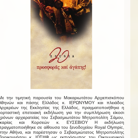
Με την τιμητική παρουσία του Μακαριωτάτου Αρχιεπισκόπου
Αθηνών και πάσης Ελλάδος κ. ΙΕΡΩΝΥΜΟΥ και πλειάδος
Αρχιερέων της Εκκλησίας της Ελλάδος, πραγματοποιήθηκε η
εορταστική επετειακή εκδήλωση για την συμπλήρωση είκοσι
χρόνων αρχιερατείας του Σεβασμιωτάτου Μητροπολίτη Σάμου,
Ικαρίας και Κορσεών κ. ΕΥΣΕΒΙΟΥ Η εκδήλωση
πραγματοποιήθηκε σε αίθουσα του ξενοδοχείου Royal Olympic,
στην Αθήνα, και παρέστησαν ο Σεβασμιώτατος Μητροπολίτης
Προικοννήσου κ. ΙΩΣΗΦ ως εκπρόσωπος του Οικουμενικού