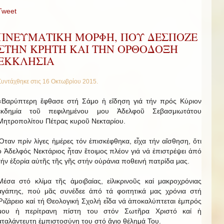
Tweet
ΠΝΕΥΜΑΤΙΚΗ ΜΟΡΦΗ, ΠΟΥ ΔΕΣΠΟΖΕ
ΣΤΗΝ ΚΡΗΤΗ ΚΑΙ ΤΗΝ ΟΡΘΟΔΟΞΗ
ΕΚΚΛΗΣΙΑ
Συντάχθηκε στις
16 Οκτωβρίου 2015
.
«Βαρύπτερη ἔφθασε στή Σάμο ἡ εἴδηση γιά τήν πρός Κύριον
ἐκδημία τοῦ πεφιλημένου μου Ἀδελφοῦ Σεβασμιωτάτου
Μητροπολίτου Πέτρας κυροῦ Νεκταρίου.
Ὅταν πρίν λίγες ἡμέρες τόν ἐπισκέφθηκα, εἶχα τήν αἴσθηση, ὅτι
ὁ Ἀδελφός Νεκτάριος ἦταν ἔτοιμος πλέον γιά νά ἐπιστρέψει ἀπό
τήν ἐξορία αὐτῆς τῆς γῆς στήν οὐράνια ποθεινή πατρίδα μας.
Μέσα στό κλίμα τῆς ἀμοιβαίας, εἰλικρινοῦς καί μακροχρόνιας
ἀγάπης, πού μᾶς συνέδεε ἀπό τά φοιτητικά μας χρόνια στή
Ῥιζάρειο καί τή Θεολογική Σχολή εἶδα νά ἀποκαλύπτεται ἐμπρός
μου ἡ περίτρανη πίστη του στόν Σωτῆρα Χριστό καί ἡ
ἀταλάντευτη ἐμπιστοσύνη του στό ἅγιο θέλημά Του.