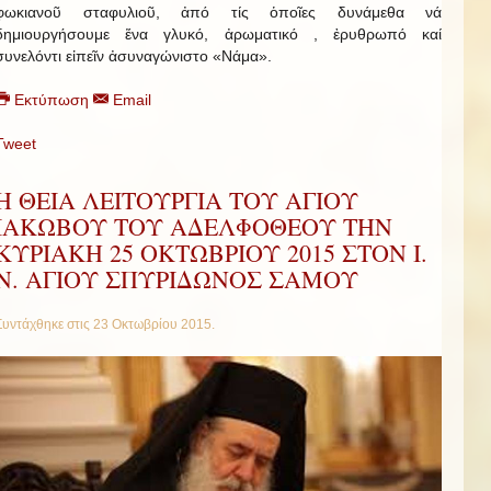
φωκιανοῦ σταφυλιοῦ, ἀπό τίς ὁποῖες δυνάμεθα νά
δημιουργήσουμε ἕνα γλυκό, ἀρωματικό , ἐρυθρωπό καί
συνελόντι εἰπεῖν ἀσυναγώνιστο «Νάμα».
Εκτύπωση
Email
Tweet
Η ΘΕΙΑ ΛΕΙΤΟΥΡΓΙΑ ΤΟΥ ΑΓΙΟΥ
ΙΑΚΩΒΟΥ ΤΟΥ ΑΔΕΛΦΟΘΕΟΥ ΤΗΝ
ΚΥΡΙΑΚΗ 25 ΟΚΤΩΒΡΙΟΥ 2015 ΣΤΟΝ Ι.
Ν. ΑΓΙΟΥ ΣΠΥΡΙΔΩΝΟΣ ΣΑΜΟΥ
Συντάχθηκε στις
23 Οκτωβρίου 2015
.