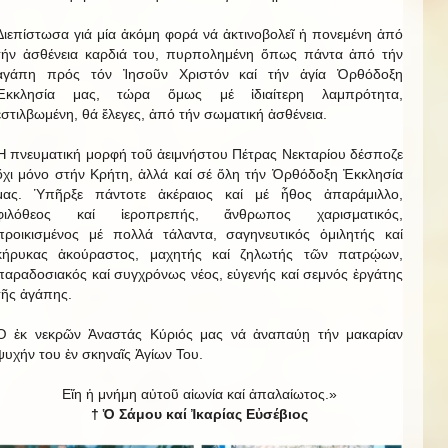
Διεπίστωσα γιά μία ἀκόμη φορά νά ἀκτινοβολεῖ ἡ πονεμένη ἀπό
τήν ἀσθένεια καρδιά του, πυρπολημένη ὅπως πάντα ἀπό τήν
ἀγάπη πρός τόν Ἰησοῦν Χριστόν καί τήν ἁγία Ὀρθόδοξη
Ἐκκλησία μας, τώρα ὅμως μέ ἰδιαίτερη λαμπρότητα,
ἐστιλβωμένη, θά ἔλεγες, ἀπό τήν σωματική ἀσθένεια.
Ἡ πνευματική μορφή τοῦ ἀειμνήστου Πέτρας Νεκταρίου δέσποζε
ὄχι μόνο στήν Κρήτη, ἀλλά καί σέ ὅλη τήν Ὀρθόδοξη Ἐκκλησία
μας. Ὑπῆρξε πάντοτε ἀκέραιος καί μέ ἦθος ἀπαράμιλλο,
φιλόθεος καί ἱεροπρεπής, ἄνθρωπος χαρισματικός,
προικισμένος μέ πολλά τάλαντα, σαγηνευτικός ὁμιλητής καί
κήρυκας ἀκούραστος, μαχητής καί ζηλωτής τῶν πατρῴων,
παραδοσιακός καί συγχρόνως νέος, εὐγενής καί σεμνός ἐργάτης
τῆς ἀγάπης.
Ὁ ἐκ νεκρῶν Ἀναστάς Κύριός μας νά ἀναπαύῃ τήν μακαρίαν
ψυχήν του ἐν σκηναῖς Ἁγίων Του.
Εἴη ἡ μνήμη αὐτοῦ αἰωνία καί ἀπαλαίωτος.»
† Ὁ Σάμου καί Ἰκαρίας Εὐσέβιος