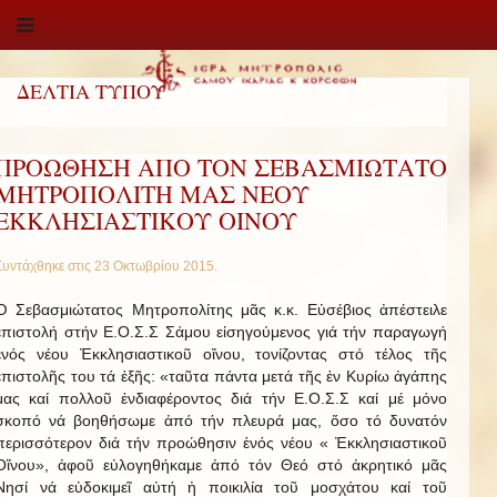
ΔΕΛΤΙΑ ΤΥΠΟΥ
ΠΡΟΩΘΗΣΗ ΑΠΟ ΤΟΝ ΣΕΒΑΣΜΙΩΤΑΤΟ
ΜΗΤΡΟΠΟΛΙΤΗ ΜΑΣ ΝΕΟΥ
ΕΚΚΛΗΣΙΑΣΤΙΚΟΥ ΟΙΝΟΥ
Συντάχθηκε στις
23 Οκτωβρίου 2015
.
Ὁ Σεβασμιώτατος Μητροπολίτης μᾶς κ.κ. Εὐσέβιος ἀπέστειλε
ἐπιστολή στήν Ε.Ο.Σ.Σ Σάμου εἰσηγούμενος γιά τήν παραγωγή
ἑνός νέου Ἐκκλησιαστικοῦ οἴνου, τονίζοντας στό τέλος τῆς
ἐπιστολῆς του τά ἑξῆς: «ταῦτα πάντα μετά τῆς ἐν Κυρίω ἀγάπης
μας καί πολλοῦ ἐνδιαφέροντος διά τήν Ε.Ο.Σ.Σ καί μέ μόνο
σκοπό νά βοηθήσωμε ἀπό τήν πλευρά μας, ὅσο τό δυνατόν
περισσότερον διά τήν προώθησιν ἑνός νέου « Ἐκκλησιαστικοῦ
Οἴνου», ἀφοῦ εὐλογηθήκαμε ἀπό τόν Θεό στό ἀκρητικό μᾶς
Νησί νά εὐδοκιμεῖ αὐτή ἡ ποικιλία τοῦ μοσχάτου καί τοῦ