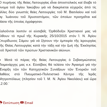
Ὁ πυρήνας τῆς θείας Λειτουργίας εἶναι ἀποστολικός καί ἔλαβε τό
ὄνομα τοῦ ἁγίου Ἰακώβου γιά νά διακρίνεται εὐχερῶς ἀπό τίς
ἄλλες δύο γνωστές θείες Λειτουργίες τοῦ Μ. Βασιλείου καί τοῦ
ἁγ. Ἰωάννου τοῦ Χρυσοστόμου, τῶν ὁποίων προηγεῖται καί
βάσει τῆς ὁποίας ἐγράφησαν.
Καλοῦνται λοιπόν οἱ εὐσεβεῖς Ὀρθόδοξοι Χριστιανοί μας νά
ἔλθουν τό πρωΐ τῆς Κυριακῆς 25/10/2015 στόν Ἱ. Ν. Ἁγίου
Σπυρίδωνος Σάμου γιά νά ζήσουν τήν ἐμπειρία τῆς ἱερουργίας
τῆς Θείας Λειτουργίας κατά τήν τάξη καί τήν ζωή τῆς Ἐκκλησίας
τοῦ Χριστοῦ τῶν πρώτων Χριστιανικῶν αἰώνων.
● Μετά τό πέρας τῆς θείας Λειτουργίας ὁ Σεβασμιώτατος
Ποιμενάρχης μας κ.κ. Εὐσέβιος θά τελέσει τόν Ἁγιασμό γιά τήν
Ἔναρξη τῶν τῶν Κατηχητικῶν Συνάξεων τῶν Ἐνοριῶν τοῦ
Βαθέος στό Πνευματικό-Πολιτιστικό Κέντρο τῆς Ἱερᾶς
Μητροπόλεως (πλησίον τοῦ Ἱ. Μ. Ν. Ἁγίου Νικολάου) καί ὥρα
12.00.΄
Εκτύπωση
Email