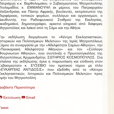
Πατριάρχη κ.κ. Βαρθολομαίου, ο Σεβασμιώτατος Μητροπολίτης
Πτολεμαΐδος κ. ΕΜΜΑΝΟΥΗΛ εκ μέρους του Πατριαρχείου
Αλεξανδρείας και Πάσης Αφρικής, βουλευτές, εκπρόσωποι της
Περιφέρειας, τοπικών φορέων, συλλόγων και οργανισμών, ο
Διευθυντής του Ραδιοφωνικού Σταθμού της Εκκλησίας,
ακαδημαϊκοί, δημοσιογράφοι, αρκετοί κληρικοί από διάφορες
Μητροπόλεις και λαϊκοί από τη Σάμο και την Αθήνα.
Την εκδήλωση διοργάνωσε το «Κέντρο Εκκλησιαστικών,
Ιστορικών και Πολιτισμικών Μελετών» της Ιεράς Μητροπόλεως
Σάμου σε συνεργασία με την «Αδελφότητα Σαμίων Αθηνών», την
«Πανικαριακή Αδελφότητα Αθηνών» και τον «Σύλλογο
Φουρνιωτών Αθηνών», ενώ συντόνιζε ο Πρωτοσύγκελλος της
Μητροπόλεως Αρχιμανδρίτης ΣΩΤΗΡΙΟΣ ΚΟΣΜΟΠΟΥΛΟΣ. Στα
πλαίσια της εκδήλωσης έγινε η παρουσίαση και επίδοση στον
Σεβασμιώτατο κ. ΕΥΣΕΒΙΟ του τιμητικού τόμου με τίτλο
«ΕΥΚΑΡΠΙΑΣ ΑΝΤΙΔΟΣΙΣ» που εξεδόθη από το «Κέντρο
Εκκλησιαστικών, Ιστορικών και Πολιτισμικών Μελετών» προς
τιμήν του Μητροπολίτη.
Διαβάστε Περισσότερα
Εκτύπωση
Email
Tweet