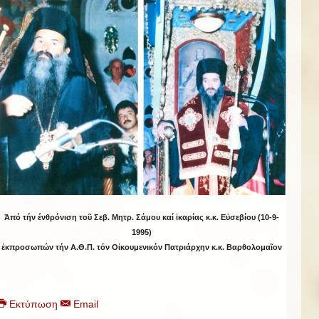
Ἀπό τήν ένθρόνιση τοῦ Σεβ. Μητρ. Σάμου καί ἰκαρίας κ.κ. Εὐσεβίου (10-9-
1995)
ἐκπροσωπών τήν Α.Θ.Π. τόν Οἰκουμενικόν Πατριάρχην κ.κ. Βαρθολομαῖον
Εκτύπωση
Email