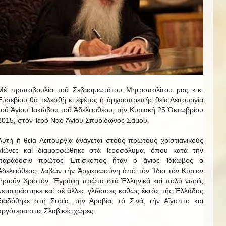
Μέ πρωτοβουλία τοῦ Σεβασμιωτάτου Μητροπολίτου μας κ.κ.
Εὐσεβίου θά τελεσθῇ κι ἐφέτος ἡ ἀρχαιοπρεπής θεία Λειτουργία
τοῦ Ἁγίου Ἰακώβου τοῦ Ἀδελφοθέου, τήν Κυριακή 25 Ὀκτωβρίου
2015, στόν Ἱερό Ναό Ἁγίου Σπυρίδωνος Σάμου.
Αὐτή ἡ θεία Λειτουργία ἀνάγεται στούς πρώτους χριστιανικούς
αἰῶνες καί διαμορφώθηκε στά Ἱεροσόλυμα, ὅπου κατά τήν
παράδοσιν πρῶτος Ἐπίσκοπος ἦταν ὁ ἅγιος Ἰάκωβος ὁ
Ἀδελφόθεος, λαβών τήν Ἀρχιερωσύνη ἀπό τόν Ἴδιο τόν Κύριον
Ἰησοῦν Χριστόν. Ἐγράφη πρῶτα στά Ἑλληνικά καί πολύ νωρίς
μεταφράστηκε καί σέ ἄλλες γλῶσσες καθώς ἐκτός τῆς Ἑλλάδος
διαδόθηκε στή Συρία, τήν Αραβία, τό Σινά, τήν Αἴγυπτο και
ἀργότερα στις Σλαβικές χώρες.