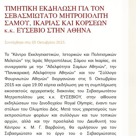
ΤΙΜΗΤΙΚΗ ΕΚΔΗΛΩΣΗ ΓΙΑ ΤΟΝ
ΣΕΒΑΣΜΙΩΤΑΤΟ ΜΗΤΡΟΠΟΛΙΤΗ
ΣΑΜΟΥ, ΙΚΑΡΙΑΣ ΚΑΙ ΚΟΡΣΕΩΝ
κ.κ. ΕΥΣΕΒΙΟ ΣΤΗΝ ΑΘΗΝΑ
Συντάχθηκε στις
05 Οκτωβρίου 2015
.
Το "Κέντρο Εκκλησιαστικών, Ιστορικών και Πολιτισμικών
Μελετών" της Ιεράς Μητροπόλεως Σάμου και Ικαρίας, σε
συνεργασία με την "Αδελφότητα Σαμίων Αθηνών", την
"Πανικαριακή Αδελφότητα Αθηνών" και τον "Σύλλογο
Φουρνιωτών Αθηνών" διοργανώνει στις 5 Οκτωβρίου
2015 και ώρα 19.00 εόρτια εκδήλωση για τη συμπλήρωση
εικοσαετούς αρχιερατικής διακονίας του Σεβασμιωτάτου
Μητροπολίτου μας κ.κ. ΕΥΣΕΒΙΟΥ, στην αίθουσα
εκδηλώσεων του ξενοδοχείου Royal Olympic, έναντι των
στύλων του Ολυμπίου Διός. Μετά τους χαιρετισμούς των
εκπροσώπων φορέων και συλλόγων και των τοπικών
αρχών, αλλά και την προσλαλιά του Διευθυντή του
Κέντρου κ. Μ. Γ. Βαρβούνη, θα ομιλήσουν για τον
Σεβασμιώτατο και το έργο του ο Σεβασμιώτατος