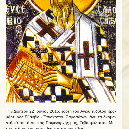
Τήν Δευτέρα 22 Ἰ­ου­νίου 2015, ἑ­ορτή τοῦ Ἁ­γίου ἐν­δό­ξου ἱ­ε­ρο­
μάρ­τυ­ρος Εὐ­σε­βίου Ἐ­πι­σκό­που Σα­μο­σά­των, ἄ­γει τά ὀ­νο­μα­
στή­ριά του ὁ σε­πτός Ποι­με­νάρ­χης μας, Σε­βα­σμι­ώ­τα­τος Μη­
τρο­πο­λί­της Σά­μου καί Ἰ­κα­ρίας κ.κ.Εὐ­σέ­βιος.