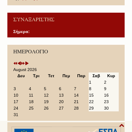
ΣΥΝΑΞΑΡΙΣΤΗΣ
Σήμερα:
P
P
N
N
ΗΜΕΡΟΛΟΓΙΟ
r
r
e
e
e
e
x
x
v
v
t
t
i
i
Y
M
August 2026
o
o
e
o
Δευ
Τρι
Τετ
Πεμ
Παρ
Σαβ
Κυρ
u
u
a
n
1
2
s
s
r
t
3
4
5
6
7
8
9
Y
M
h
10
11
12
13
14
15
16
e
o
17
18
19
20
21
22
23
a
n
24
25
26
27
28
29
30
r
t
31
h