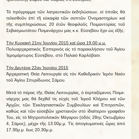
Τό πρό­γραμμα τῶν λα­τρευ­τι­κῶν ἐκ­δη­λώ­σεων, οἱ ὁ­ποῖες θά
τε­λε­σθοῦν ἐπί τῆ εὐ­και­ρία τῶν σε­πτῶν Ὀ­νο­μα­στη­ρίων καί
τῆς συμπληρώσεως 20 ἐτῶν θεοφιλοῦς Ποιμαντορίας τοῦ
Σε­βα­σμι­ω­τά­του Ποι­με­νάρ­χου μας κ.κ. Εὐ­σε­βίου ἔ­χει ὡς ἑ­ξῆς:
Τήν Κυριακή 21ην Ἰ­ου­νίου 2015 καί ὥρα 19.00 μ.μ.
Πολυαρ­χι­ε­ρα­τι­κός Ἑ­σπε­ρι­νός εἰς τό πα­ρεκ­κλή­σιον τοῦ Ἁ­γίου
Ἱ­ε­ρο­μάρ­τυ­ρος Εὐ­σε­βίου, στό Πα­λαιό Καρ­λό­βασι.
Τήν Δευτέρα 22αν Ἰ­ου­νίου 2015
Ἀρ­χι­ε­ρα­τική Θεία Λει­τουρ­γία εἰς τόν Καθεδρικόν Ἱ­ερόν Ναόν
τοῦ Ἁ­γίου Σπυ­ρί­δω­νος Σά­μου.
Μετά τό πέ­ρας τῆς Θείας Λει­τουρ­γίας, ὁ ἑ­ορ­τα­ζόμενος Ποι­με­
νάρ­χης μας θά δε­χθεῖ τίς εὐ­χές τοῦ Ἱ­ε­ροῦ Κλή­ρου καί τῶν
Ἀρ­χῶν, τῶν Ἐκ­κλη­σι­α­στι­κῶν Συμ­βου­λίων καί Ἐ­πι­τρο­πῶν,
κα­θώς καί τῶν εὐ­σε­βῶν χρι­στι­α­νῶν στό ἰ­δι­αί­τε­ρον γρα­φεῖον
Του, εἰς τό Μη­τρο­πο­λι­τικόν Μέ­γαρον (ὁ­δός 28ης Ὀ­κτω­βρίου
4, Σά­μος), μέ­χρι τῆς 13.00μ.μ. Τίς ἀ­πο­γευ­μα­τι­νές ὧ­ρες ἀπό
17.30μ.μ. ἕως 20.30μ.μ.