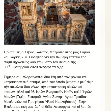
Ἐρωτηθείς ὁ Σεβασμιώτατος Μητροπολίτης μας Σάμου
καί Ἰκαρίας κ. κ. Εὐσέβιος γιά τήν θλιβερή ἐπέτειο τῆς
συμπληρώσεως δύο ἐτῶν ἀπό τόν σεισμό τῆς
ης
30
Ὀκτωβρίου 2020 ἀνέφερε τά εξῆς:
Σήμερα συμπληρώνονται δύο ἔτη ἀπό τόν φονικό καί
κατραστρεπτικό σεισμό, ἀπό τόν ὁποῖο βιώσαμε μέ θλίψη
τήν ἀπώλεια δύο νέων, τήν καταστροφή οἰκιῶν καί
κτιρίων, ἀλλά καί 98 Ἱερῶν Ἐνοριακῶν Ναῶν καί 4 Ἱερῶν
Μονῶν (Τιμίου Σταυροῦ, Ἁγίας Ζώνης, Ἁγίας Τριάδος
Μυτιληνιῶν καί Προφήτου Ἠλιού Καρλοβάσου). Στήν
Ἐκκλησιαστική μας ζωή οἱ θεῖες λειτουργίες καί οἱ λοιπές