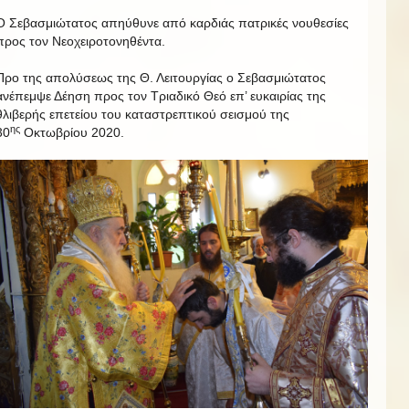
Ο Σεβασμιώτατος απηύθυνε από καρδιάς πατρικές νουθεσίες
προς τον Νεοχειροτονηθέντα.
Προ της απολύσεως της Θ. Λειτουργίας ο Σεβασμιώτατος
ανέπεμψε Δέηση προς τον Τριαδικό Θεό επ’ ευκαιρίας της
θλιβερής επετείου του καταστρεπτικού σεισμού της
ης
30
Οκτωβρίου 2020.