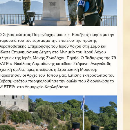
Ο Σεβασμιώτατος Ποιμενάρχης μας κ.κ. Ευσέβιος τίμησε με την
παρουσία του τον εορτασμό της επετείου της πρώτης
Αεραποβατικής Επιχείρησης του Ιερού Λόχου στη Σάμο και
τέλεσε Επιμνημόσυνη Δέηση στο Μνημείο του Ιερού Λόχου
πλησίον της Ιεράς Μονής Ζωοδόχου Πηγής. Ο Ταξίαρχος της 79
ΑΔΤΕ κ. Νικόλαος Λαμπιδώνης κατέθεσε Στέφανο. Ανεγνώσθη
σχετική ομιλία, τιμές απέδωσε η Στρατιωτική Μουσική.
Παρέστησαν οι Αρχές του Τόπου μας. Επίσης εκπρόσωπος του
Σεβασμιωτάτου παρηκολούθησε την ομιλία που διοργάνωσε το
ο
4
ΕΤΕΘ στο Δημαρχείο Καρλοβάσου.