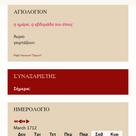
ΑΓΙΟΛΟΓΙΟΝ
η ημέρα,
η εβδομάδα του έτους
Άυριο
γιορτάζουν:
Πηγή:
Λογισμικό "Σήμερα"
ΣΥΝΑΞΑΡΙΣΤΗΣ
Σήμερα:
P
P
N
N
ΗΜΕΡΟΛΟΓΙΟ
r
r
e
e
e
e
x
x
v
v
t
t
i
i
Y
M
March 1712
o
o
e
o
Δευ
Τρι
Τετ
Πεμ
Παρ
Σαβ
Κυρ