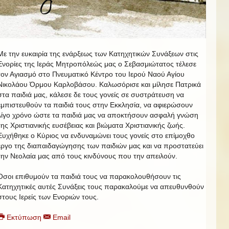
Με την ευκαιρία της ενάρξεως των Κατηχητικών Συνάξεων στις
Ενορίες της Ιεράς Μητροπόλεώς μας ο Σεβασμιώτατος τέλεσε
τον Αγιασμό στο Πνευματικό Κέντρο του Ιερού Ναού Αγίου
Νικολάου Όρμου Καρλοβάσου. Καλωσόρισε και μίλησε Πατρικά
στα παιδιά μας, κάλεσε δε τους γονείς σε συστράτευση να
εμπιστευθούν τα παιδιά τους στην Εκκλησία, να αφιερώσουν
λίγο χρόνο ώστε τα παιδιά μας να αποκτήσουν ασφαλή γνώση
της Χριστιανικής ευσέβειας και βιώματα Χριστιανικής ζωής.
Ευχήθηκε ο Κύριος να ενδυναμώνει τους γονείς στο επίμοχθο
έργο της διαπαιδαγώγησης των παιδιών μας και να προστατεύει
την Νεολαία μας από τους κινδύνους που την απειλούν.
Όσοι επιθυμούν τα παιδιά τους να παρακολουθήσουν τις
Κατηχητικές αυτές Συνάξεις τους παρακαλούμε να απευθυνθούν
στους Ιερείς των Ενοριών τους.
Εκτύπωση
Email