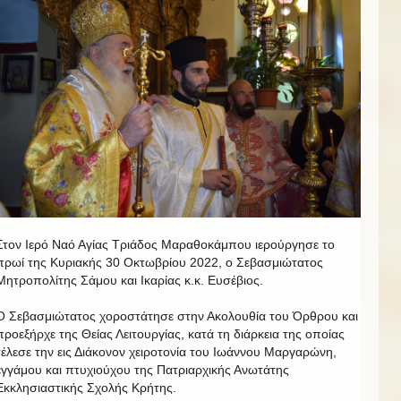
Στoν Ιερό Ναό Αγίας Τριάδος Μαραθοκάμπου ιερούργησε το
πρωί της Κυριακής 30 Οκτωβρίου 2022, ο Σεβασμιώτατος
Μητροπολίτης Σάμου και Ικαρίας κ.κ. Ευσέβιος.
Ο Σεβασμιώτατος χοροστάτησε στην Ακολουθία του Όρθρου και
προεξήρχε της Θείας Λειτουργίας, κατά τη διάρκεια της οποίας
τέλεσε την εις Διάκονον χειροτονία του Ιωάννου Μαργαρώνη,
εγγάμου και πτυχιούχου της Πατριαρχικής Ανωτάτης
Εκκλησιαστικής Σχολής Κρήτης.