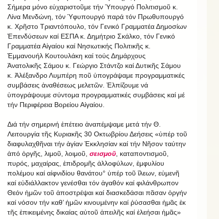
Σήμερα μόνο εὐχαριστοῦμε τήν Ὑπουργό Πολιτισμοῦ κ.
Λίνα Μενδώνη, τόν Ὑφυπουργό παρά τόν Πρωθυπουργό
κ. Χρῆστο Τριαντόπουλο, τόν Γενικό Γραμματέα Δημοσίων
Ἐπενδύσεων καί ΕΣΠΑ κ. Δημήτριο Σκάλκο, τόν Γενικό
Γραμματέα Αἰγαίου καί Νησιωτικής Πολιτικῆς κ.
Ἐμμανουήλ Κουτουλάκη καί τούς Δημάρχους
Ἀνατολικῆς Σάμου κ. Γεώργιο Στάντζο καί Δυτικῆς Σάμου
κ. Ἀλέξανδρο Λυμπέρη ποῦ ὑπογράψαμε προγραμματικές
συμβάσεις ἀναθέσεως μελετῶν. Ἐλπίζουμε νά
ὑπογράψουμε σύντομα προγραμματικές συμβάσεις καί μέ
τήν Περιφέρεια Βορείου Αἰγαίου.
Διά τήν σημερινή ἐπέτειο ἀναπέμψαμε μετά τήν Θ.
Λειτουργία τῆς Κυριακῆς 30 Οκτωβρίου Δεήσεις «ὑπέρ τοῦ
διαφυλαχθῆναι τήν ἁγίαν Ἐκκλησίαν καί τήν Νῆσον ταύτην
ἀπό ὀργῆς, λιμοῦ, λοιμοῦ,
σεισμοῦ
, καταποντισμοῦ,
πυρός, μαχαίρας, ἐπιδρομῆς ἀλλοφύλων, ἐμφυλίου
πολέμου καί αἰφνιδίου θανάτου° ὑπέρ τοῦ ἵλεων, εὐμενῆ
καί εὐδιάλλακτον γενέσθαι τόν ἀγαθόν καί φιλάνθρωπον
Θεόν ἡμῶν τοῦ ἀποστρέψαι καί διασκεδάσαι πᾶσαν ὀργήν
καί νόσον τήν καθ’ ἡμῶν κινουμένην καί ῥύσασθαι ἡμᾶς ἐκ
τῆς ἐπικειμένης δικαίας αὐτοῦ ἀπειλῆς καί ἐλεήσαι ἡμᾶς»