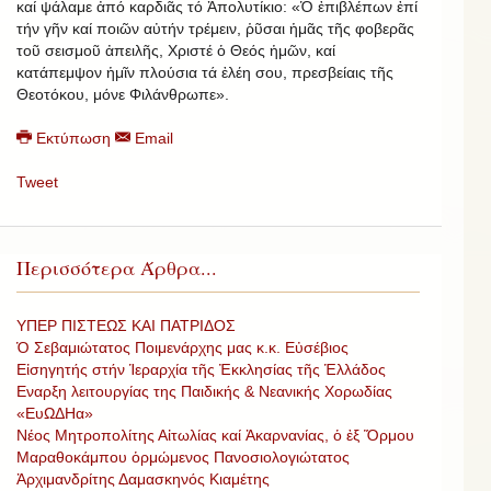
καί ψάλαμε ἀπό καρδιᾶς τό Ἀπολυτίκιο: «Ὁ ἐπιβλέπων ἐπί
τήν γῆν καί ποιῶν αὐτήν τρέμειν, ῥῦσαι ἡμᾶς τῆς φοβερᾶς
τοῦ σεισμοῦ ἀπειλῆς, Χριστέ ὁ Θεός ἡμῶν, καί
κατάπεμψον ἡμῖν πλούσια τά ἐλέη σου, πρεσβείαις τῆς
Θεοτόκου, μόνε Φιλάνθρωπε».
Εκτύπωση
Email
Tweet
Περισσότερα Άρθρα...
ΥΠΕΡ ΠΙΣΤΕΩΣ ΚΑΙ ΠΑΤΡΙΔΟΣ
Ὁ Σεβαμιώτατος Ποιμενάρχης μας κ.κ. Εὐσέβιος
Εἰσηγητής στήν Ἱεραρχία τῆς Ἐκκλησίας τῆς Ἑλλάδος
Εναρξη λειτουργίας της Παιδικής & Νεανικής Χορωδίας
«ΕυΩΔΗα»
Νέος Μητροπολίτης Αἰτωλίας καί Ἀκαρνανίας, ὁ ἐξ Ὅρμου
Μαραθοκάμπου ὁρμώμενος Πανοσιολογιώτατος
Ἀρχιμανδρίτης Δαμασκηνός Κιαμέτης