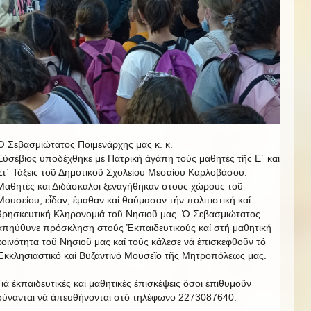
Ὁ Σεβασμιώτατος Ποιμενάρχης μας κ. κ.
Εὐσέβιος ὑποδέχθηκε μέ Πατρική ἀγάπη τούς μαθητές τῆς Ε΄ και
Στ΄ Τάξεις τοῦ Δημοτικοῦ Σχολείου Μεσαίου Καρλοβάσου.
Μαθητές και Διδάσκαλοι ξεναγήθηκαν στούς χώρους τοῦ
Μουσείου, εἶδαν, ἒμαθαν καί θαύμασαν τήν πολιτιστική καί
θρησκευτική Κληρονομιά τοῦ Νησιοῦ μας. Ὁ Σεβασμιώτατος
ἀπηύθυνε πρόσκληση στούς Ἐκπαιδευτικούς καί στή μαθητική
κοινότητα τοῦ Νησιοῦ μας καί τούς κάλεσε νά ἐπισκεφθοῦν τό
Ἐκκλησιαστικό καί Βυζαντινό Μουσεῖο τῆς Μητροπόλεως μας.
Γιά ἐκπαιδευτικές καί μαθητικές ἐπισκέψεις ὃσοι ἐπιθυμοῦν
δύνανται νά ἀπευθήνονται στό τηλέφωνο 2273087640.