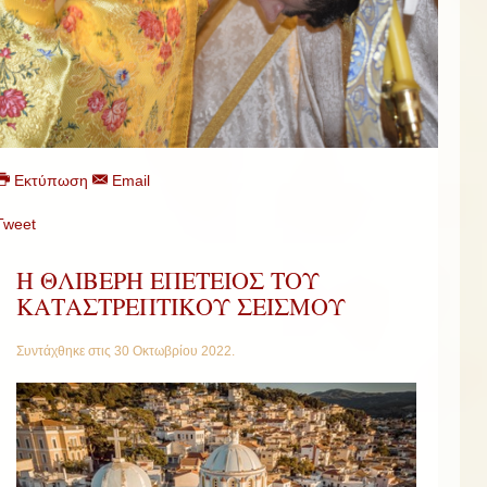
Εκτύπωση
Email
Tweet
Η ΘΛΙΒΕΡΗ ΕΠΕΤΕΙΟΣ ΤΟΥ
ΚΑΤΑΣΤΡΕΠΤΙΚΟΥ ΣΕΙΣΜΟΥ
Συντάχθηκε στις
30 Οκτωβρίου 2022
.