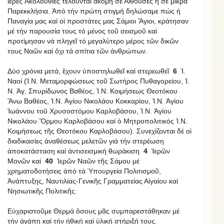
ἱερές Ἀκολουθίες τελοῦνται ἀκόμη σέ Αἴθουσες ἤ σέ μικρά
Παρεκκλήσια. Ἀπό τήν πρώτη στιγμή δηλώσαμε πώς ἡ
Παναγία μας καί οἱ προστάτες μας Σάμιοι Ἅγιοι, κράτησαν
μέ τήν παρουσία τους τό μένος τοῦ σεισμοῦ καί
προτίμησαν νά πληγεῖ τό μεγαλύτερο μέρος τῶν δικῶν
τους Ναῶν καί ὄχι τά σπίτια τῶν ἀνθρώπων.
Δύο χρόνια μετά, ἒχουν ὑποστηλωθεῖ καί στερεωθεῖ
6
Ἱ.
Ναοί (Ἱ.Ν. Μεταμορφώσεως τοῦ Σωτήρος Πυθαγορείου, Ἱ.
Ν. Ἁγ. Σπυρίδωνος Βαθέος, Ἱ.Ν. Κοιμήσεως Θεοτόκου
Ἂνω Βαθέος, Ἱ.Ν. Ἁγίου Νικολάου Κοκκαρίου, Ἱ.Ν. Ἁγίου
Ἰωάννου τοῦ Χρυσοστόμου Καρλοβάσου, Ἱ.Ν. Ἁγίου
Νικολάου Ὃρμου Καρλοβάσου καί ὁ Μητροπολιτικός Ἱ.Ν.
Κοιμήσεως τῆς Θεοτόκου Καρλοβάσου). Συνεχίζονται δέ οἱ
διαδικασίες ἀναθέσεως μελετῶν γιά τήν στερέωση
ἀποκατάσταση καί ἀντισεισμική θωράκιση
4
Ἱερῶν
Μονῶν καί
40
Ἱερῶν Ναῶν τῆς Σάμου μέ
χρηματοδοτήσεις ἀπό τά Ὑπουργεία Πολιτισμοῦ,
Ἁνάπτυξης, Ναυτιλίας-Γενικῆς Γραμματείας Αἰγαίου καί
Νησιωτικῆς Πολιτικῆς.
Εὐχαριστοῦμε Θερμά ὃσους μᾶς συμπαρεστάθηκαν μέ
τήν ἀγάπη καί τήν ἠθική καί ὑλική στήριξή τους.