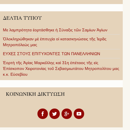
ΔΕΛΤΙΑ ΤΥΠΟΥ
Με λαμπρότητα ἑορτάσθηκε ἡ Σύναξις τῶν Σαμίων Ἁγίων
Ὁλοκληρώθηκαν μὲ ἐπιτυχία οἱ κατασκηνώσεις τῆς Ἱερᾶς
Μητροπόλεώς μας
ΕΥΧΕΣ ΣΤΟΥΣ ΕΠΙΤΥΧΟΝΤΕΣ ΤΩΝ ΠΑΝΕΛΛΗΝΙΩΝ
Ἑορτὴ τῆς Ἁγίας Μαρκέλλης καὶ 31η ἐπέτειος τῆς εἰς
Ἐπίσκοπον Χειροτονίας τοῦ Σεβασμιωτάτου Μητροπολίτου μας
κ.κ. Εὐσεβίου
ΚΟΙΝΩΝΙΚΗ ΔΙΚΤΥΩΣΗ