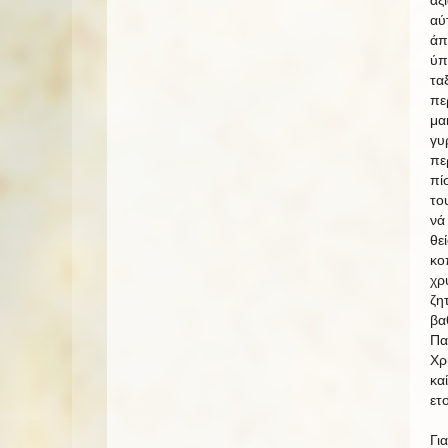
αύ
άπ
ύπ
τα
πε
μα
γυ
πε
πί
το
νά
θε
κο
χρ
ζη
βα
Πα
Χρ
κα
ετ
Γι