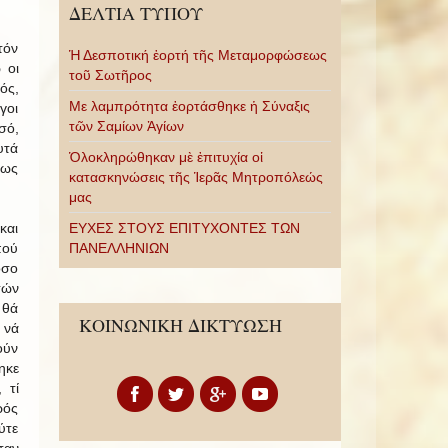
ΔΕΛΤΙΑ ΤΥΠΟΥ
τόν
Ἡ Δεσποτική ἑορτή τῆς Μεταμορφώσεως
 οι
τοῦ Σωτῆρος
ός,
Με λαμπρότητα ἑορτάσθηκε ἡ Σύναξις
γοι
τῶν Σαμίων Ἁγίων
σό,
υτά
Ὁλοκληρώθηκαν μὲ ἐπιτυχία οἱ
τως
κατασκηνώσεις τῆς Ἱερᾶς Μητροπόλεώς
μας
και
ΕΥΧΕΣ ΣΤΟΥΣ ΕΠΙΤΥΧΟΝΤΕΣ ΤΩΝ
πού
ΠΑΝΕΛΛΗΝΙΩΝ
όσο
τών
 θά
ΚΟΙΝΩΝΙΚΗ ΔΙΚΤΥΩΣΗ
 νά
ούν
ηκε
 τί
ρός
ύτε
σαν