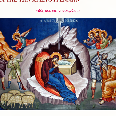
«Δός μοί, υιέ, σήν καρδίαν»