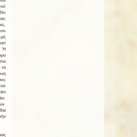
πού
δέν
ρες
ες,
όσο
 μή
ατί
. Ή
ώρο
πει
 τό
υνη
φος
πού
άτι
ει.
τών
δια
τήν
μας