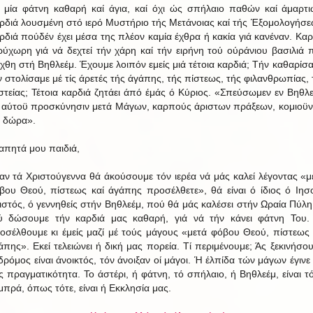
 μία φάτνη καθαρή καί άγια, καί όχι ώς σπήλαιο παθών καί άμαρτι
ρδιά λουσμένη στό ιερό Μυστήριο τής Μετάνοιας καί τής Έξομολογήσε
ρδιά πούδέν έχει μέσα της πλέον καμία έχθρα ή κακία γιά κανέναν. Καρ
ρύχωρη γιά νά δεχτεί τήν χάρη καί τήν ειρήνη τού ούράνιου βασιλιά 
έχθη στή Βηθλεέμ. Έχουμε λοιπόν εμείς μιά τέτοια καρδιά; Τήν καθαρίσα
ν στολίσαμε μέ τίς άρετές τής άγάπης, τής πίστεως, τής φιλανθρωπίας, 
στείας; Τέτοια καρδιά ζητάει άπό έμάς ό Κύριος. «Σπεύσωμεν εν Βηθλε
ς αύτοϋ προσκύνησιν μετά Μάγων, καρπούς άριστων πράξεων, κομιοϋν
 δώρα».
απητά μου παιδιά,
αν τά Χριστούγεννα θά άκούσουμε τόν ιερέα νά μάς καλεί λέγοντας «μ
βου Θεού, πίστεως καί άγάπης προσέλθετε», θά είναι ό ίδιος ό Ιησ
ιστός, ό γεννηθείς στήν Βηθλεέμ, πού θά μάς καλέσει στήν Ωραία Πύλη
ύ δώσουμε τήν καρδιά μας καθαρή, γιά νά τήν κάνει φάτνη Του.
οσέλθουμε κι έμείς μαζί μέ τούς μάγους «μετά φόβου Θεού, πίστεως 
άπης». Εκεί τελειώνει ή δική μας πορεία. Τί περιμένουμε; Άς ξεκινήσου
δρόμος είναι άνοικτός, τόν άνοιξαν οί μάγοι. Ή έλπίδα τών μάγων έγινε 
ς πραγματικότητα. Το άστέρι, ή φάτνη, τό σπήλαιο, ή Βηθλεέμ, είναι τ
μπρά, όπως τότε, είναι ή Εκκλησία μας.