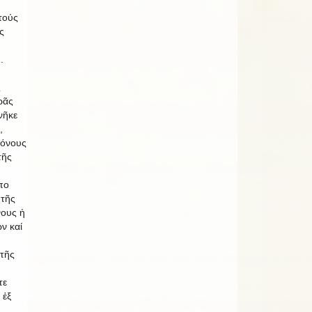
τούς
ς
.
ς
ρᾶς
νῆκε
,
ρόνους
τῆς
πο
 τῆς
νους ἡ
ν καί
τῆς
τε
 ἐξ