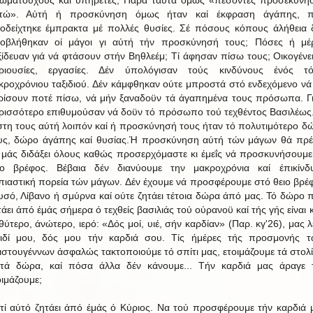
τώ». Αύτή ή προσκύνηση όμως ήταν καί έκφραση άγάπης, 
οδείχτηκε έμπρακτα μέ πολλές θυσίες. Σέ πόσους κόπους άλήθεια 
οβλήθηκαν οί μάγοι γι αύτή τήν προσκύνησή τους; Πόσες ή μέ
ξίδευαν γιά νά φτάσουν στήν Βηθλεέμ; Τί άφησαν πίσω τους; Οικογένει
ριουσίες, εργασίες. Δέν ύπολόγισαν τούς κινδύνους ένός τ
κροχρόνιου ταξιδιού. Δέν κάμφθηκαν ούτε μπροστά στό ενδεχόμενο νά
ρίσουν ποτέ πίσω, νά μήν ξαναδοϋν τά άγαπημένα τους πρόσωπα. Γι
ρισσότερο επιθυμούσαν νά δοϋν τό πρόσωπο τού τεχθέντος Βασιλέως
στη τους αύτή λοιπόν καί ή προσκύνησή τους ήταν τό πολυτιμότερο δ
υς, δώρο άγάπης καί θυσίας.Ή προσκύνηση αύτή τών μάγων θά πρέ
 μάς διδάξει όλους καθώς προσερχόμαστε κι έμεΐς νά προσκυνήσουμε
ίο βρέφος. Βέβαια δέν διανύουμε την μακροχρόνια καί έπικίνδ
πιαστική πορεία τών μάγων. Δέν έχουμε νά προσφέρουμε στό θειο βρέ
υσό, Λίβανο ή σμύρνα καί ούτε ζητάει τέτοια δώρα άπό μας. Τό δώρο 
τάει άπό έμάς σήμερα ό τεχθείς βασιλιάς τού ούρανοϋ καί τής γής είναι κ
θύτερο, άνώτερο, ιερό: «Δός μοί, υιέ, σήν καρδίαν» (Παρ. κγ'26), μας λέ
ιδί μου, δός μου τήν καρδιά σου. Τίς ήμέρες τής προσμονής 
ιστουγέννων άσφαλώς τακτοποιούμε τό σπίτι μας, ετοιμάζουμε τά στολί
ίτά δώρα, καί πόσα άλλα δέν κάνουμε... Τήν καρδιά μας άραγε 
οιμάζουμε;
ατί αύτό ζητάει άπό έμάς ό Κύριος. Να τού προσφέρουμε τήν καρδιά 