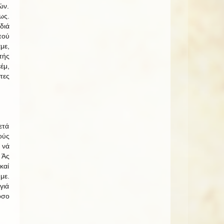
ών.
ως.
διά
πού
με,
τής
έμ,
τες
ετά
ούς
 νά
 Άς
καί
με.
γιά
όσο