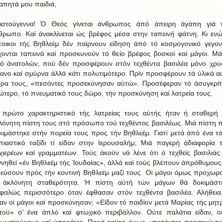
απητά μου παιδιά,
ιστούγεννα! Ό Θεός γίνεται άνθρωπος άπό άπειρη άγάπη γιά 
θρωπο. Καί άνακλίνεται ώς βρέφος μέσα στην ταπεινή φάτνη. Κι ενώ
τοικοι τής Βηθλεέμ δέν παίρνουν είδηση άπό τό κοσμογονικό γεγον
χονται ταπεινά καί προσκυνούν τό θείο βρέφος βοσκοί καί μάγοι. Μά
ό άνατολών, πού δέν προσφέρουν στόν τεχθέντα βασιλέα μόνο χρυ
βανο καί σμύρνα άλλά κάτι πολυτιμότερο. Πρίν προσφέρουν τά ύλικά α
ρα τους, «πεσόντες προσεκύνησαν αύτώ». Προσέφεραν τό άσυγκρί
ώτερο, τό πνευματικό τους δώρο, τήν προσκύνηση καί λατρεία τους.
 πρώτο χαρακτηριστικό τής λατρείας τους αύτής ήταν ή σταθερή 
λόνητη πίστη τους στό πρόσωπο τού τεχθέντος βασιλέως. Μιά πίστη 
κιμάστηκε στήν πορεία τους προς τήν Βηθλεέμ. Γιατί μετά άπό ένα τ
πιαστικό ταξίδι τί είδαν στην Ιερουσαλήμ; Μιά παγερή άδιαφορία 
χιερέων καί γραμματέων. Τούς άκοϋν νά λένε ότι ό τεχθείς βασιλιάς
ννηθεί «έν Βηθλεέμ τής Ίουδαίας», άλλά καί τούς βλέπουν άπρόθυμους
εύσουν πρός τήν κοντινή Βηθλεέμ μαζί τους. Οί μάγοι όμως προχωρ
 άκλόνητη σταθερότητα. Ή πίστη αύτή τών μάγων θά δοκιμάστ
φαλώς περισσότερο όταν έφθασαν στόν τεχθέντα βασιλέα. Αλήθεια,
δαν οί μάγοι καί προσκύνησαν; «Εϊδον τό παιδίον μετά Μαρίας τής μητ
τοϋ» σ’ ένα άπλό καί φτωχικό περιβάλλον. Ούτε παλάτια είδαν, ο
ιωματούχους καί ύπηρέτες, Παρά ταϋτα όμως «πεσόντες προσεκύνη