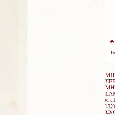
Tw
ΜΗ
ΣΕ
ΜΗ
ΣΑ
κ.κ
ΤΟ
ΣΧ