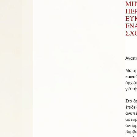
ΜΗ
ΠΕΡ
ΕΥΚ
ΕΝ
ΣΧ
Ἀγαπη
Μέ τή
καινο
ἀρχίζ
γιά τ
Στό ξ
ἐπιδε
ἀνυπέ
ἀστείρ
ἀντίρ
βομβα