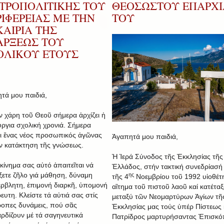
ΤΡΟΠΟΛΙΤΙΚΗΣ ΤΟΥ
ΘΕΟΣΩΣΤΟΥ ΕΠΑΡΧΙ
ΙΦΕΡΕΙΑΣ ΜΕ ΤΗΝ
ΤΟΥ
ΑΙΡΙΑ ΤΗΣ
ΑΡΞΕΩΣ ΤΟΥ
ΟΛΙΚΟΥ ΕΤΟΥΣ
τά μου παιδιά,
ν χάρη τοῦ Θεοῦ σήμερα ἀρχίζει ἡ
ύργια σχολική χρονιά. Σήμερα
ει ἕνας νέος προσωπικός ἀγῶνας
Ἀγαπητά μου παιδιά,
ήν κατάκτηση τῆς γνώσεως.
Ἡ Ἱερά Σύνοδος τῆς Ἐκκλησίας τῆς
εκίνημα σας αὐτό ἀπαιτεῖται νά
Ἑλλάδος, στήν τακτική συνεδρίασή 
ίξετε ζῆλο γιά μάθηση, δύναμη
ης
τῆς 4
Νοεμβρίου τοῦ 1992 υἱοθέτ
ρβλητη, ἐπιμονή διαρκῆ, ὑπομονή
αἲτημα τοῦ πιστοῦ λαοῦ καί κατέταξ
ευτη. Κλείστε τά αὐτιά σας στίς
μεταξύ τῶν Νεομαρτύρων Ἁγίων τῆ
ροπες δυνάμεις, πού σᾶς
Ἐκκλησίας μας τούς ὑπέρ Πίστεως 
ρδίζουν μέ τά σαγηνευτικά
Πατρίδρος μαρτυρήσαντας Ἐπισκ