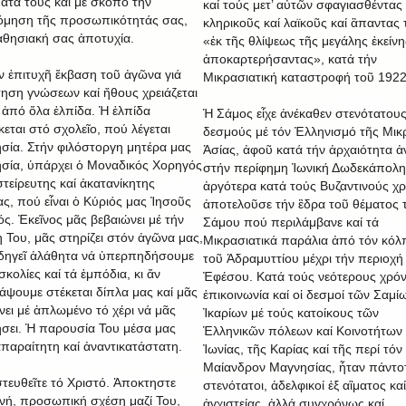
ατά τους καί μέ σκοπό τήν
καί τούς μετ’ αὐτῶν σφαγιασθέντας
μηση τῆς προσωπικότητάς σας,
κληρικοῦς καί λαϊκοῦς καί ἃπαντας 
αθησιακή σας ἀποτυχία.
«ἐκ τῆς θλίψεως τῆς μεγάλης ἐκείνη
ἀποκαρτερήσαντας», κατά τήν
ήν ἐπιτυχῆ ἔκβαση τοῦ ἀγῶνα γιά
Μικρασιατική καταστροφή τοῦ 1922
ηση γνώσεων καί ἤθους χρειάζεται
ἀπό ὅλα ἐλπίδα. Ἡ ἐλπίδα
Ἡ Σάμος εἶχε ἀνέκαθεν στενότατου
κεται στό σχολεῖο, πού λέγεται
δεσμούς μέ τόν Ἑλληνισμό τῆς Μικ
σία. Στήν φιλόστοργη μητέρα μας
Ἀσίας, ἀφοῦ κατά τήν ἀρχαιότητα ἀ
σία, ὑπάρχει ὁ Μοναδικός Χορηγός
στήν περίφημη Ἰωνική Δωδεκάπολη
στείρευτης καί ἀκατανίκητης
ἀργότερα κατά τούς Βυζαντινούς χ
ας, πού εἶναι ὁ Κύριός μας Ἰησοῦς
ἀποτελοῦσε τήν ἒδρα τοῦ θέματος 
ός. Ἐκεῖνος μᾶς βεβαιώνει μέ τήν
Σάμου πού περιλάμβανε καί τά
 Του, μᾶς στηρίζει στόν ἀγῶνα μας,
Μικρασιατικά παράλια ἀπό τόν κόλ
δηγεῖ ἀλάθητα νά ὑπερπηδήσουμε
τοῦ Ἀδραμυττίου μέχρι τήν περιοχή
σκολίες καί τά ἐμπόδια, κι ἄν
Ἐφέσου. Κατά τούς νεότερους χρό
άψουμε στέκεται δίπλα μας καί μᾶς
ἐπικοινωνία καί οἱ δεσμοί τῶν Σαμίω
νει μέ ἁπλωμένο τό χέρι νά μᾶς
Ἰκαρίων μέ τούς κατοίκους τῶν
σει. Ἡ παρουσία Του μέσα μας
Ἑλληνικῶν πόλεων καί Κοινοτήτων 
 ἀπαραίτητη καί ἀναντικατάστατη.
Ἰωνίας, τῆς Καρίας καί τῆς περί τόν
Μαίανδρον Μαγνησίας, ἦταν πάντο
τευθεῖτε τό Χριστό. Ἀποκτηστε
στενότατοι, ἀδελφικοί ἐξ αἳματος καί
νή, προσωπική σχέση μαζί Του,
ἀγχιστείας, ἀλλά συγχρόνως καί