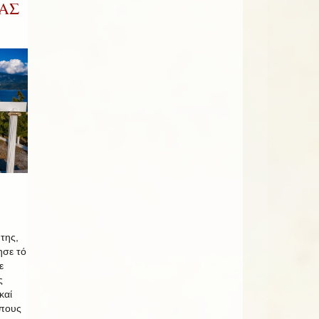
ΑΣ
της,
ησε τό
ε
ς
καί
όπους