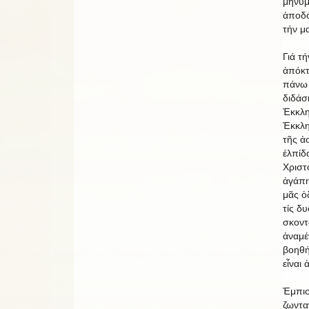
μηνύμ
ἀποδό
τήν μ
Γιά τ
ἀπόκτ
πάνω 
διδάσ
Ἐκκλη
Ἐκκλη
τῆς ἀ
ἐλπίδ
Χριστ
ἀγάπη
μᾶς ὁ
τίς δυ
σκοντ
ἀναμέ
βοηθή
εἶναι
Ἐμπισ
ζωντα