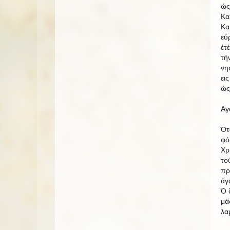
ώς
Κα
Κα
εύ
έτ
τή
νη
ει
ώς
Αγ
Ότ
φό
Χρ
το
πρ
άγ
Ό 
μά
λα