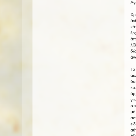
Αγ
Χρ
άν
κά
έρ
άπ
λί
δώ
άν
Το
άκ
δο
κο
άρ
γε
σπ
μέ
ασ
εί
αύ
άξ