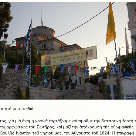
απητά μου παιδιά,
τος, γιά μιά ἀκόμη χρονιά ἑορτάζουμε καί τιμοῦμε τήν δεσποτική ἑορτή 
ταμορφώσεως τοῦ Σωτῆρος, καί μαζί τήν ἀπόκρουση τῆς ὀθωμανικῆς
ιβουλῆς ἐναντίον τοῦ νησιοῦ μας, τόν Αὔγουστο τοῦ 1824. Ἡ ἐπιγραφή