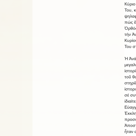
Κύριο
Του, 
ψηλαφ
πώς ἔγ
Ὀρθόδ
τήν Ἀ
Κυρίο
Του σ
Ἡ Ἀνά
μεγαλ
ἱστορί
τοῦ θ
στηρί
ἱστορ
σέ συ
ἰδιαίτ
Εὐαγγ
Ἐκκλη
προσφ
Ἀποστ
ἦταν 