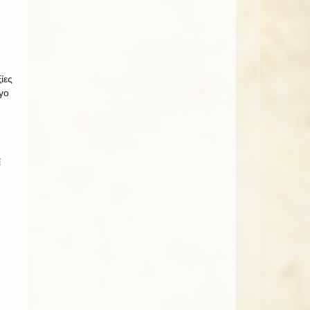
ίες
γο
ί