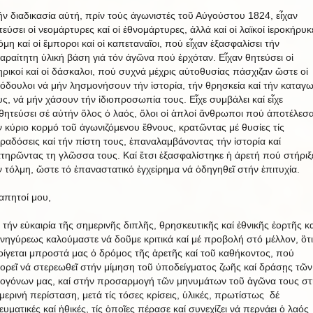
ήν διαδικασία αὐτή, πρίν τούς ἀγωνιστές τοῦ Αὐγούστου 1824, εἶχαν
τεύσει οἱ νεομάρτυρες καί οἱ ἐθνομάρτυρες, ἀλλά καί οἱ λαϊκοί ἱεροκήρυκ
όμη καί οἱ ἔμποροι καί οἱ καπεταναῖοι, πού εἶχαν ἐξασφαλίσει τήν
αραίτητη ὑλική βάση γιά τόν ἀγῶνα πού ἐρχόταν. Εἶχαν θητεύσει οἱ
ηρικοί καί οἱ δάσκαλοι, πού συχνά μέχρις αὐτοθυσίας πάσχιζαν ὥστε οἱ
όδουλοι νά μήν λησμονήσουν τήν ἱστορία, τήν θρησκεία καί τήν καταγ
υς, νά μήν χάσουν τήν ἰδιοπροσωπία τους. Εἶχε συμβάλει καί εἶχε
θητεύσει σέ αὐτήν ὅλος ὁ λαός, ὅλοι οἱ ἁπλοί ἄνθρωποι πού ἀποτέλεσ
ν κύριο κορμό τοῦ ἀγωνιζόμενου ἔθνους, κρατῶντας μέ θυσίες τίς
ραδόσεις καί τήν πίστη τους, ἐπαναλαμβάνοντας τήν ἱστορία καί
ατηρῶντας τη γλῶσσα τους. Καί ἔτσι ἐξασφαλίστηκε ἡ ἀρετή πού στήριξ
ν τόλμη, ὥστε τό ἐπαναστατικό ἐγχείρημα νά ὁδηγηθεῖ στήν ἐπιτυχία.
απητοί μου,
 τήν εὐκαιρία τῆς σημερινῆς διπλῆς, θρησκευτικῆς καί ἐθνικῆς ἑορτῆς κα
νηγύρεως καλούμαστε νά δοῦμε κριτικά καί μέ προβολή στό μέλλον, ὃτι
οίγεται μπροστά μας ὁ δρόμος τῆς ἀρετῆς καί τοῦ καθήκοντος, πού
ορεῖ νά στερεωθεῖ στήν μίμηση τοῦ ὑποδείγματος ζωῆς καί δράσῃς τῶν
ογόνων μας, καί στήν προσαρμογή τῶν μηνυμάτων τοῦ ἀγῶνα τους στ
μερινή περίσταση, μετά τίς τόσες κρίσεις, ὑλικές, πρωτίστως δέ
ευματικές καί ἠθικές, τίς ὁποῖες πέρασε καί συνεχίζει νά περνάει ὁ λαός