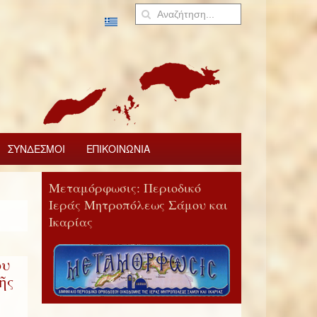
ΣΥΝΔΕΣΜΟΙ
ΕΠΙΚΟΙΝΩΝΙΑ
Μεταμόρφωσις: Περιοδικό
Ιεράς Μητροπόλεως Σάμου και
Ικαρίας
ου
ῆς