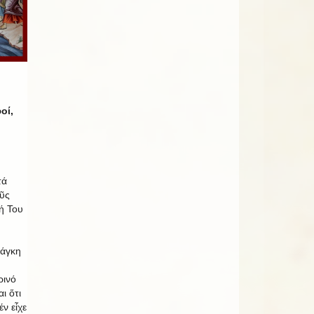
οί,
τά
οῦς
ή Του
νάγκη
ρινό
ι ὅτι
ν εἶχε