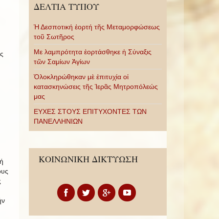
ΔΕΛΤΙΑ ΤΥΠΟΥ
Ἡ Δεσποτική ἑορτή τῆς Μεταμορφώσεως
τοῦ Σωτῆρος
Με λαμπρότητα ἑορτάσθηκε ἡ Σύναξις
ς
τῶν Σαμίων Ἁγίων
Ὁλοκληρώθηκαν μὲ ἐπιτυχία οἱ
κατασκηνώσεις τῆς Ἱερᾶς Μητροπόλεώς
μας
ΕΥΧΕΣ ΣΤΟΥΣ ΕΠΙΤΥΧΟΝΤΕΣ ΤΩΝ
ΠΑΝΕΛΛΗΝΙΩΝ
ΚΟΙΝΩΝΙΚΗ ΔΙΚΤΥΩΣΗ
ή
ους
ς
ήν