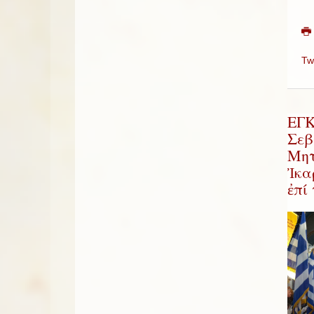
Tw
ΕΓ
Σεβ
Μητ
Ἰκα
ἐπί