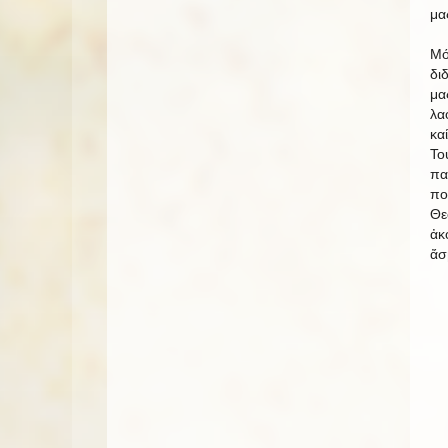
μα
Μό
δι
μα
λα
κα
Το
πα
πο
Θε
ἀκ
ἄσ