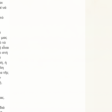
οι
ί νά
τό
ῦ
α μας
ό τό
 εἶναι
ε στή
ῦ
ή, ἡ
έλη
α τῆς
ν
ή.
ας.
διά