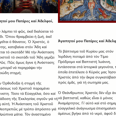
τοί μου Πατέρες καί Ἀδελφοί,
λάμπει τό φῶς, ἐκεῖ διαλύεται τό
δι. Ὅπου θριαμβεύει ἡ ζωή, ἐκεῖ
Ἀγαπητοί μου Πατέρες καί Ἀδελφ
γεῖται ὁ θάνατος. Ὁ Χριστός, ὁ
της, κατεβαίνει στόν Ἅδη καί
Τό βάπτισμα τοῦ Κυρίου μας στόν
εται τό σκοτάδι! Μέ τήν Ἀνάσταση
Ἰορδάνη ποταμό ἀπό τόν Τίμιο
ριστοῦ τό σκοτάδι τοῦ Ἅδη γεμίζει
Πρόδρομο καί Βαπτιστή Ἰωάννη,
ῶς. Πῶς ὅμως ἔγινε ἡ Ἀνάσταση;
ἐντάσσεται στά ἱστορικά γεγονότα, 
 μπορεῖ νά περιγράψει τήν
ὁποῖα ἐπετέλεσε ὁ Κύριός μας Ἰησ
ειώδη στιγμή;
Χριστός ἀπό τήν ἄκρα συγκατάβασ
πρός ἐμᾶς, γιά τή σωτηρία μας.
ήν Ὀρθοδοξία ἡ στιγμή τῆς
άσεως τοῦ Χριστοῦ παραμένει
Ὁ Θεάνθρωπος Χριστός δέν εἶχε ἀ
όνιστη. Τόσο τά Εὐαγγέλια, ὅσο καί
νά βαπτιστεῖ, καθώς εἶναι ὁ μόνος
άδοση τῆς Ἐκκλησίας σιγοῦν γιά τή
Ἀναμάρτητος. Γι’ αὐτό καί στό σημε
ή αὐτή. Ἡ Ἀνάσταση τοῦ Χριστοῦ
εὐαγγελικό ἀνάγνωσμα ἐπισημαίνετα
 θεοπρεπῶς μέ τρόπο ἀπρόσιτο γιά
ἀμέσως βγήκε ἀπό τό νερό, ἀφοῦ δέ
θρώπινα μάτια. Τόν ἀναστημένο