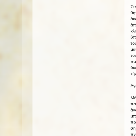
Στ
θη
ἀκ
ἀπ
κλ
ὑπ
το
μα
τό
πα
δι
τή
Ἀγ
Μέ
πα
ἀν
μπ
πρ
ση
πν