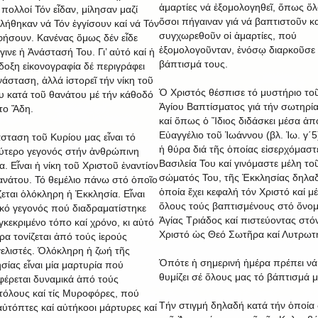
ἁμαρτίες νά ἐξομολογηθεῖ, ὅπως ὅλ
 πολλοί Τόν εἶδαν, μίλησαν μαζί
ὅσοι πήγαιναν γιά νά βαπτιστοῦν κα
κλήθηκαν νά Τόν ἐγγίσουν καί νά Τόν
συγχωρεθοῦν οἱ ἁμαρτίες, πού
ήσουν. Κανένας ὅμως δέν εἶδε
ἐξομολογοῦνταν, ἐνόσῳ διαρκοῦσε 
ινε ἡ Ἀνάστασή Του. Γι’ αὐτό καί ἡ
βάπτισμά τους.
οξη εἰκονογραφία δέ περιγράφει
νάσταση, ἀλλά ἱστορεῖ τήν νίκη τοῦ
Ὁ Χριστός θέσπισε τό μυστήριο το
υ κατά τοῦ θανάτου μέ τήν κάθοδό
Ἁγίου Βαπτίσματος γιά τήν σωτηρί
το Ἅδη.
καί ὅπως ὁ Ἴδιος διδάσκει μέσα ἀπ
Εὐαγγέλιο τοῦ Ἰωάννου (βλ. Ἰω. γ΄5)
σταση τοῦ Κυρίου μας εἶναι τό
ἡ θύρα διά τῆς ὁποίας εἰσερχόμαστ
ύτερο γεγονός στήν ἀνθρώπινη
Βασιλεία Του καί γινόμαστε μέλη το
α. Εἶναι ἡ νίκη τοῦ Χριστοῦ ἐναντίον
σώματός Του, τῆς Ἐκκλησίας δηλαδ
ανάτου. Τό θεμέλιο πάνω στό ὁποῖο
ὁποία ἔχει κεφαλή τόν Χριστό καί μ
ζεται ὁλόκληρη ἡ Ἐκκλησία. Εἶναι
ὅλους τούς βαπτισμένους στό ὄνομ
ικό γεγονός πού διαδραματίστηκε
Ἁγίας Τριάδος καί πιστεύοντας στό
γκεκριμένο τόπο καί χρόνο, κι αὐτό
Χριστό ὡς Θεό Σωτῆρα καί Λυτρωτ
ερα τονίζεται ἀπό τούς ἱερούς
ελιστές. Ὁλόκληρη ἡ ζωή τῆς
Ὁπότε ἡ σημερινή ἡμέρα πρέπει νά
σίας εἶναι μία μαρτυρία πού
θυμίζει σέ ὅλους μας τό βάπτισμά μ
έρεται δυναμικά ἀπό τούς
όλους καί τίς Μυροφόρες, πού
Τήν στιγμή δηλαδή κατά τήν ὁποία 
αὐτόπτες καί αὐτήκοοι μάρτυρες καί