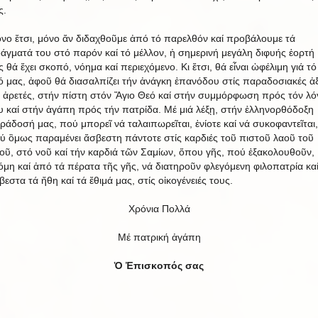
ς.
νο ἔτσι, μόνο ἄν διδαχθοῦμε ἀπό τό παρελθόν καί προβάλουμε τά
δάγματά του στό παρόν καί τό μέλλον, ἡ σημερινή μεγάλη διφυής ἑορτή
ς θά ἔχει σκοπό, νόημα καί περιεχόμενο. Κι ἔτσι, θά εἶναι ὠφέλιμη γιά τό
ό μας, ἀφοῦ θά διασαλπίζει τήν ἀνάγκη ἐπανόδου στίς παραδοσιακές ἀξ
ί ἀρετές, στήν πίστη στόν Ἅγιο Θεό καί στήν συμμόρφωση πρός τόν λό
υ καί στήν ἀγάπη πρός τήν πατρίδα. Μέ μιά λέξῃ, στήν ἑλληνορθόδοξη
ράδοσή μας, πού μπορεῖ νά ταλαιπωρεῖται, ἐνίοτε καί νά συκοφαντεῖται,
ύ ὃμως παραμένει ἄσβεστη πάντοτε στίς καρδιές τοῦ πιστοῦ λαοῦ τοῦ
οῦ, στό νοῦ καί τήν καρδιά τῶν Σαμίων, ὅπου γῆς, πού ἐξακολουθοῦν,
όμη καί ἀπό τά πέρατα τῆς γῆς, νά διατηροῦν φλεγόμενη φιλοπατρία κα
βεστα τά ἤθη καί τά ἔθιμά μας, στίς οἰκογένειές τους.
Χρόνια Πολλά
Μέ πατρική ἀγάπη
Ὁ Ἐπισκοπός σας