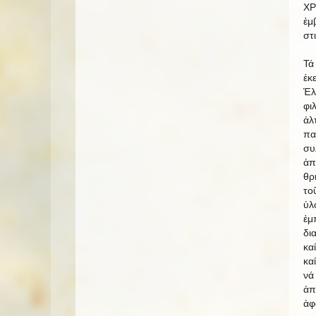
ΧΡ
ἐμ
στ
Τά
ἐκ
Ἑλ
φι
ἀλ
πα
συ
ἀπ
θρ
το
ὑλ
ἐμ
δι
κα
κα
νά
ἀπ
ἀφ