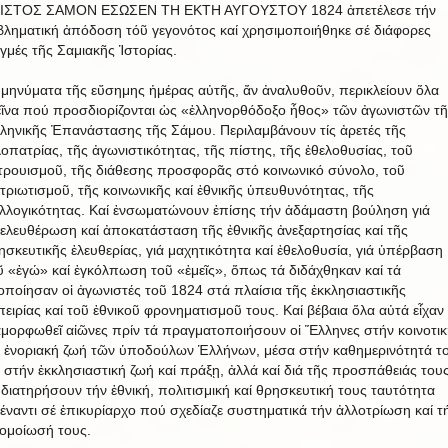
ΙΣΤΟΣ ΣΑΜΟΝ ΕΣΩΣΕΝ ΤΗ ΕΚΤΗ ΑΥΓΟΥΣΤΟΥ 1824 ἀπετέλεσε τήν
βληματική ἀπόδοση τόῦ γεγονότος καί χρησιμοποιήθηκε σέ διάφορες
ιγμές τῆς Σαμιακῆς Ἱστορίας.
 μηνύματα τῆς εὔσημης ἡμέρας αὐτῆς, ἄν ἀναλυθοῦν, περικλείουν ὅλα
εῖνα πού προσδιορίζονται ὡς «ἑλληνορθόδοξο ἦθος» τῶν ἀγωνιστῶν τῆ
ληνικῆς Ἐπανάστασης τῆς Σάμου. Περιλαμβάνουν τίς ἀρετές τῆς
λοπατρίας, τῆς ἀγωνιστικότητας, τῆς πίστης, τῆς ἐθελοθυσίας, τοῦ
τρουισμοῦ, τῆς διάθεσης προσφορᾶς στό κοινωνικό σύνολο, τοῦ
τριωτισμοῦ, τῆς κοινωνικῆς καί ἐθνικῆς ὑπευθυνότητας, τῆς
λλογικότητας. Καί ἐνσωματώνουν ἐπίσης τήν ἀδάμαστη βούληση γιά
ελευθέρωση καί ἀποκατάσταση τῆς ἐθνικῆς ἀνεξαρτησίας καί τῆς
ησκευτικῆς ἐλευθερίας, γιά μαχητικότητα καί ἐθελοθυσία, γιά ὑπέρβαση
ῦ «ἐγώ» καί ἐγκόλπωση τοῦ «ἐμεῖς», ὅπως τά διδάχθηκαν καί τά
οποίησαν οἱ ἀγωνιστές τοῦ 1824 στά πλαίσια τῆς ἐκκλησιαστικῆς
πειρίας καί τοῦ ἐθνικοῦ φρονηματισμοῦ τους. Καί βέβαια ὅλα αὐτά εἶχαν
αμορφωθεῖ αἰῶνες πρίν τά πραγματοποιήσουν οἱ Ἕλληνες στήν κοινοτικ
ί ἐνοριακή ζωή τῶν ὑποδούλων Ἑλλήνων, μέσα στήν καθημερινότητά τ
ί στήν ἐκκλησιαστική ζωή καί πράξῃ, ἀλλά καί διά τῆς προσπάθειάς του
 διατηρήσουν τήν ἐθνική, πολιτισμική καί θρησκευτική τους ταυτότητα
έναντι σέ ἐπικυρίαρχο πού σχεδίαζε συστηματικά τήν ἀλλοτρίωση καί τ
ομοίωσή τους.