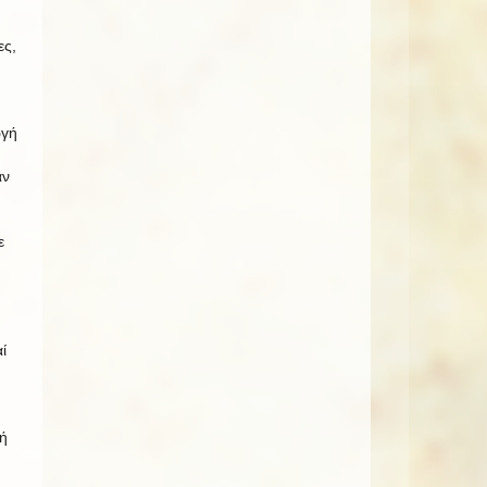
ες,
ωγή
αν
ε
ί
ή