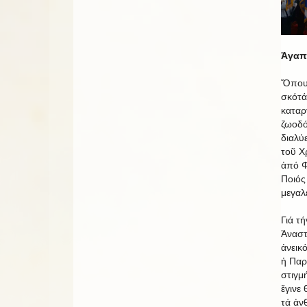
Ἀγαπη
Ὅπου 
σκότά
καταρ
ζωοδό
διαλύ
τοῦ Χ
ἀπό Φ
Ποιός
μεγαλ
Γιά τ
Ἀναστ
ἀνεικ
ἡ Παρ
στιγμ
ἔγινε
τά ἀν