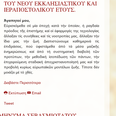
ΤΟΥ ΝΕΟΥ ΕΚΚΛΗΣΙΑΣΤΙΚΟΥ ΚΑΙ
ΙΕΡΑΠΟΣΤΟΛΙΚΟΥ ΕΤΟΥΣ.
Ἀγαπητοί μου,
Εὑρισκόμεθα σέ μία ἐποχή κατά τήν ὁποίαν, ἡ ραγδαία
πρόοδος τῆς ἐπιστήμης καί οἱ ἐφαρμογές της τεχνολογίας
ἄλλαξαν τίς συνήθειες καί τίς νοοτροπίες μας, ἄλλαξαν τήν
ἴδια μας τήν ζωή. Διαπιστώνουμε καθημερινά τίς
ἐπιδράσεις, πού ὑφιστάμεθα ἀπό τά μέσα μαζικῆς
ἐνημερώσεως καί ἀπό τή συστηματική διαβολή τῶν
προτύπων, τήν μεθοδική ἰσοπέδωση τῶν πάντων, τήν
ἐπιχειρούμενη σταδιακή ἀποχριστιανοποίησή μας καί τήν
προβολή κυρίως εὐρωπαϊκῶν μοντέλων ζωῆς. Τίποτε δέν
μοιάζει μέ τό χθές.
Διαβάστε Περισσότερα
Εκτύπωση
Email
Tweet
ΜΗΝΥΜΑ ΣΕΒΑΣΜΙΩΤΑΤΟΥ