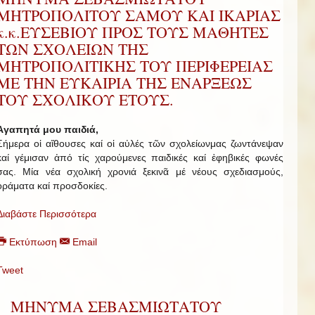
ΜΗΤΡΟΠΟΛΙΤΟΥ ΣΑΜΟΥ ΚΑΙ ΙΚΑΡΙΑΣ
κ.κ.ΕΥΣΕΒΙΟΥ ΠΡΟΣ ΤΟΥΣ ΜΑΘΗΤΕΣ
ΤΩΝ ΣΧΟΛΕΙΩΝ ΤΗΣ
ΜΗΤΡΟΠΟΛΙΤΙΚΗΣ ΤΟΥ ΠΕΡΙΦΕΡΕΙΑΣ
ΜΕ ΤΗΝ ΕΥΚΑΙΡΙΑ ΤΗΣ ΕΝΑΡΞΕΩΣ
ΤΟΥ ΣΧΟΛΙΚΟΥ ΕΤΟΥΣ.
Ἀγαπητά μου παιδιά,
Σήμερα οἱ αἴθουσες καί οἱ αὐλές τῶν σχολείωνμας ζωντάνεψαν
καί γέμισαν ἀπό τίς χαρούμενες παιδικές καί ἐφηβικές φωνές
σας. Μία νέα σχολική χρονιά ξεκινᾶ μέ νέους σχεδιασμούς,
ὁράματα καί προσδοκίες.
Διαβάστε Περισσότερα
Εκτύπωση
Email
Tweet
ΜΗΝΥΜΑ ΣΕΒΑΣΜΙΩΤΑΤΟΥ