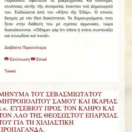
Παράδεισο, ὑφίσταται τις μακροχρόνιες και ὀδυνηρές
συνέπειες αὐτῆς τῆς ἀνταρσίας ἐναντίον τοῦ Δημιουργοῦ
του. Ἐκδιώκεται ἀπό τον «Κῆπο τῆς Ἐδέμ». Ὁ στενός
δεσμός μέ τόν Θεό διακόπτεται. Τα δημιουργήματα, πού
ἦταν στήν διάθεσή του μέ σχέσεις ἁρμονικές, τώρα
διασαλεύονται. «Οἲδαμεν γάρ ὃτι πᾶσα ἡ κτίσις συστενάζει
καί συνωδίνει καί πονεῖ».
Διαβάστε Περισσότερα
Εκτύπωση
Email
Tweet
ΜΗΝΥΜΑ ΤΟΥ ΣΕΒΑΣΜΙΩΤΑΤΟΥ
ΜΗΤΡΟΠΟΛΙΤΟΥ ΣΑΜΟΥ ΚΑΙ ΙΚΑΡΙΑΣ
κ.κ. ΕΥΣΕΒΙΟΥ ΠΡΟΣ ΤΟΝ ΚΛΗΡΟ ΚΑΙ
ΤΟΝ ΛΑΟ ΤΗΣ ΘΕΟΣΩΣΤΟΥ ΕΠΑΡΧΙΑΣ
ΤΟΥ ΓΙΑ ΤΗ ΧΙΛΙΑΣΤΙΚΗ
ΠΡΟΠΑΓΑΝΔΑ.