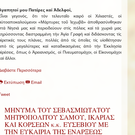
Ἀγαπητοί μου Πατέρες καί Ἀδελφοί,
Εἶναι γεγονός, ὅτι τόν τελευταῖο καιρό οἱ Χιλιαστές, οἱ
αὐτοαποκαλούμενοι «Μάρτυρες τοῦ Ἰεχωβᾶ» ἀποθρασύνθηκαν
στά Νησιά μας καί περιοδεύουν στίς πόλεις καί τά χωριά μας
κηρύσσοντας διεστραμμένη τήν Ἁγία Γραφή καί διδάσκοντας τίς
αἱρετικές τους πλάνες, πολλές ἀπό τίς ὁποῖες τίς υἱοθέτησαν
ἀπό τίς μεγαλύτερες καί καταδικασμένες ἀπό τήν Ἐκκλησία
αἱρέσεις, ὅπως ὁ Ἀρειανισμός, οἱ Πνευματομάχοι, οἱ Εἰκονομάχοι
καί ἄλλοι.
Διαβάστε Περισσότερα
Εκτύπωση
Email
Tweet
ΜΗΝΥΜΑ ΤΟΥ ΣΕΒΑΣΜΙΩΤΑΤΟΥ
ΜΗΤΡΟΠΟΛΙΤΟΥ ΣΑΜΟΥ, ΙΚΑΡΙΑΣ
ΚΑΙ ΚΟΡΣΕΩΝ κ.κ. ΕΥΣΕΒΙΟΥ ΜΕ
ΤΗΝ ΕΥΚΑΙΡΙΑ ΤΗΣ ΕΝΑΡΞΕΩΣ