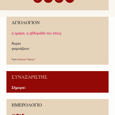
ΑΓΙΟΛΟΓΙΟΝ
η ημέρα,
η εβδομάδα του έτους
Άυριο
γιορτάζουν:
Πηγή:
Λογισμικό "Σήμερα"
ΣΥΝΑΞΑΡΙΣΤΗΣ
Σήμερα:
P
P
N
N
ΗΜΕΡΟΛΟΓΙΟ
r
r
e
e
e
e
x
x
v
v
t
t