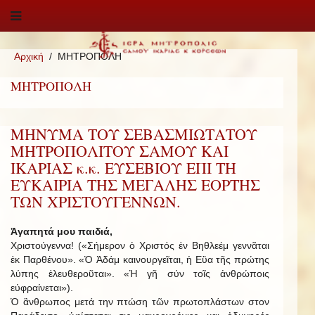
Αρχική
ΜΗΤΡΟΠΟΛΗ
ΜΗΤΡΟΠΟΛΗ
ΜΗΝΥΜΑ ΤΟΥ ΣΕΒΑΣΜΙΩΤΑΤΟΥ
ΜΗΤΡΟΠΟΛΙΤΟΥ ΣΑΜΟΥ ΚΑΙ
ΙΚΑΡΙΑΣ κ.κ. ΕΥΣΕΒΙΟΥ ΕΠΙ ΤΗ
ΕΥΚΑΙΡΙΑ ΤΗΣ ΜΕΓΑΛΗΣ ΕΟΡΤΗΣ
ΤΩΝ ΧΡΙΣΤΟΥΓΕΝΝΩΝ.
Ἀγαπητά μου παιδιά,
Χριστούγεννα! («Σήμερον ὁ Χριστός ἐν Βηθλεέμ γεννᾶται
ἐκ Παρθένου». «Ὁ Ἀδάμ καινουργεῖται, ἡ Εὒα τῆς πρώτης
λύπης ἐλευθεροῦται». «Ἡ γῆ σύν τοῖς ἀνθρώποις
εὐφραίνεται»).
Ὁ ἂνθρωπος μετά την πτώση τῶν πρωτοπλάστων στον