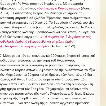
θάρρος γιά τήν Ἀνάσταση τοῦ Κυρίου μας. Μέ παρρησία
βεβαιώνουν τούς πάντας
«ὅτι ἠγέρθη ὁ Κύριος ὄντως»
(Λουκ.
κδ΄ 34). Ὁ ἀπόστολος Πέτρος δέν διστάζει νά κηρύξει τήν
Ἀνάσταση μπροστά σέ χιλιάδες Ἑβραίους, πού ἀνάμεσά τους
ἦταν καί σταυρωτές τοῦ Χριστοῦ. Τό θαυμάσιο κήρυγμά του εἶχε
ὡς ἀποτέλεσμα νά πιστέψουν τρεῖς χιλιάδες ἀκροατές. Το ἴδιο καί
ὁ εὐαγγελιστής Ἰωάννης βροντοφωνεῖ καί δίνει ἐπίσημη μαρτυρία
μέ τά θεόπνεστα λόγια του:
«...ὅ ἀκηκόαμεν, ὅ ἑωράκαμεν τοῖς
ὀφθαλμοῖς ἡμῶν, ὅ ἐθεασάμεθα και αἱ χεῖρες ἡμῶν
ἐψηλάφησαν... ἀπαγγέλομεν ὑμῖν»
(Α΄ Ἰωαν. α΄ 1-3).
Οἱ Μυροφόρες, ἄν καί φαινομενικά ἀδύναμες, ἀπροστάτευτες καί
φοβισμένες, ἐντούτοις μέ τήν χάρη τοῦ Ἀναστάντος
Κυρίουἔχυσαν στήν οἰκουμένη τό μύρο τοῦ μηνύματος ὅτι
«Ἀνέστη ὁ Κύριος ὄντως». Σφραγίδα δέ τῆς Ἀναστάσεως τό αἷμα
τῶν Μαρτύρων, τά δάκρυα καί οἱ ἱδρῶτες τῶν Ἀσκητῶν, τά διά
χάριτος τοῦ Ἁγίου Πνεύματος κείμενα τῶν ἀποφάσεων τῶν
Ἁγίων Ἐπτά Οἰκουμενικῶν Συνόδων «ὅτι ἀνέστη ὁ Κύριος» «τῆ
τρίτῃ ἡμέρᾳ κατά τάς Γραφάς». Τά χαριτόβρυτα λείψανα τῶν
Ἁγίων μας προάγγελος τῆς κοινῆς Ἀναστάσεως. Οἱ ἱερές Εἰκόνες
ἔκφραση τῆς ἀνορθώσεως τοῦ πεπτωκότος ἀνθρώπου, οἱ
βυζαντινοί ὕμνοι ἐκδήλωση τῆς οὐράνιας ἀγγελικῆς ὑμνωδίας.