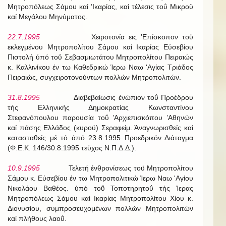
Μητροπόλεως Σάμου καί ’Ικαρίας, καί τέλεσις τοΰ Μικροϋ
καί Μεγάλου Μηνύματος.
22.7.1995
Χειροτονία εις ’Επίσκοπον τοϋ
εκλεγμένου Μητροπολίτου Σάμου καί Ικαρίας Εύσεβίου
Πιστολή ύπό τοΰ Σεβασμιωτάτου Μητροπολίτου Πειραιώς
κ. Καλλινίκου έν τω Καθεδρικώ Ίερω Ναω 'Αγίας Τριάδος
Πειραιώς, συγχειροτονούντων πολλών Μητροπολιτών.
31.8.1995
Διαβεβαίωσις ένώπιον τοΰ Προέδρου
τής Ελληνικής Δημοκρατίας Κωνσταντίνου
Στεφανόπουλου παρουσία τοΰ ’Αρχιεπισκόπου ’Αθηνών
καί πάσης Ελλάδος (κυροϋ) Σεραφείμ. Άναγνωρισθείς καί
κατασταθείς μέ τό άπό 23.8.1995 Προεδρικόν Διάταγμα
(Φ.Ε.Κ. 146/30.8.1995 τεϋχος Ν.Π.Δ.Δ.).
10.9.1995
Τελετή ένθρονίσεως τοϋ Μητροπολίτου
Σάμου κ. Εύσεβίου έν τω Μητροπολιτικώ Ίερω Ναω 'Αγίου
Νικολάου Βαθέος. ύπό τοΰ Τοποτηρητοΰ τής Ίερας
Μητροπόλεως Σάμου καί Ικαρίας Μητροπολίτου Χίου κ.
Διονυσίου, συμπροσευχομένων πολλών Μητροπολιτών
καί πλήθους λαοΰ.