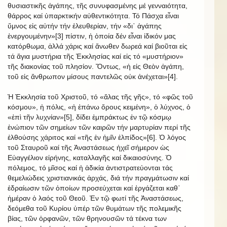
θυσιαστικῆς ἀγάπης, τῆς συνυφασμένης μέ γενναιότητα,
θάρρος καί ὑπαρκτικήν αὐθεντικότητα. Τό Πάσχα εἶναι
ὕμνος εἰς αὐτήν τήν ἐλευθερίαν, τήν «δι᾿ ἀγάπης
ἐνεργουμένην»[3] πίστιν, ἡ ὁποία δέν εἶναι ἰδικόν μας
κατόρθωμα, ἀλλά χάρις καί ἄνωθεν δωρεά καί βιοῦται εἰς
τά ἅγια μυστήρια τῆς Ἐκκλησίας καί εἰς τό «μυστήριον»
τῆς διακονίας τοῦ πλησίον. Ὄντως, «ἡ εἰς Θεὸν ἀγάπη,
τοῦ εἰς ἄνθρωπον μίσους παντελῶς οὐκ ἀνέχεται»[4].
Ἡ Ἐκκλησία τοῦ Χριστοῦ, τό «ἅλας τῆς γῆς», τό «φῶς τοῦ
κόσμου», ἡ πόλις, «ἡ ἐπάνω ὄρους κειμένη», ὁ λύχνος, ὁ
«ἐπὶ τῆν λυχνίαν»[5], δίδει ἐμπράκτως ἐν τῷ κόσμῳ
ἐνώπιον τῶν σημείων τῶν καιρῶν τήν μαρτυρίαν περί τῆς
ἐλθούσης χάριτος καί «τῆς ἐν ἡμῖν ἐλπίδος»[6]. Ὁ λόγος
τοῦ Σταυροῦ καί τῆς Ἀναστάσεως ἠχεῖ σήμερον ὡς
Εὐαγγέλιον εἰρήνης, καταλλαγῆς καί δικαιοσύνης. Ὁ
πόλεμος, τό μῖσος καί ἡ ἀδικία ἀντιστρατεύονται τάς
θεμελιώδεις χριστιανικάς ἀρχάς, διά τήν πραγμάτωσιν καί
ἑδραίωσιν τῶν ὁποίων προσεύχεται καί ἐργάζεται καθ᾿
ἡμέραν ὁ λαός τοῦ Θεοῦ. Ἐν τῷ φωτί τῆς Ἁναστάσεως,
δεόμεθα τοῦ Κυρίου ὑπέρ τῶν θυμάτων τῆς πολεμικῆς
βίας, τῶν ὀρφανῶν, τῶν θρηνουσῶν τά τέκνα των