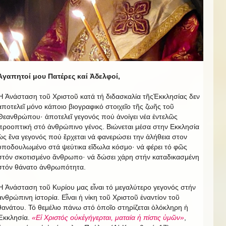
Ἀγαπητοί μου Πατέρες καί Ἀδελφοί,
Ἡ Ἀνάσταση τοῦ Χριστοῦ κατά τή διδασκαλία τῆςἘκκλησίας δεν
ἀποτελεῖ μόνο κάποιο βιογραφικό στοιχεῖο τῆς ζωῆς τοῦ
Θεανθρώπου· ἀποτελεῖ γεγονός πού ἀνοίγει νέα ἐντελῶς
προοπτική στό ἀνθρώπινο γένος. Βιώνεται μέσα στην Εκκλησία
ὡς ἕνα γεγονός πού ἔρχεται νά φανερώσει την ἀλήθεια στον
ὑποδουλωμένο στά ψεύτικα εἴδωλα κόσμο· νά φέρει τό φῶς
στόν σκοτισμένο ἄνθρωπο· νά δώσει χάρη στήν καταδικασμένη
στόν θάνατο ἀνθρωπότητα.
Ἡ Ἀνάσταση τοῦ Κυρίου μας εἶναι τό μεγαλύτερο γεγονός στήν
ἀνθρώπινη ἱστορία. Εἶναι ἡ νίκη τοῦ Χριστοῦ ἐναντίον τοῦ
θανάτου. Τό θεμέλιο πάνω στό ὁποῖο στηρίζεται ὁλόκληρη ἡ
Ἐκκλησία.
«Εἰ Χριστός οὐκἐγήγερται, ματαία ἡ πίστις ὑμῶν»
,