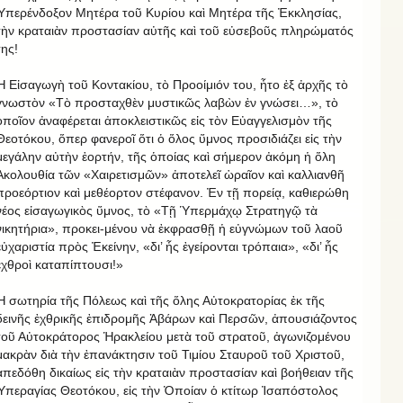
Ὑπερένδοξον Μητέρα τοῦ Κυρίου καὶ Μητέρα τῆς Ἐκκλησίας,
τὴν κραταιὰν προστασίαν αὐτῆς καὶ τοῦ εὐσεβοῦς πληρώματός
της!
Ἡ Εἰσαγωγὴ τοῦ Κοντακίου, τὸ Προοίμιόν του, ἦτο ἐξ ἀρχῆς τὸ
γνωστὸν «Τὸ προσταχθὲν μυστικῶς λαβὼν ἐν γνώσει…», τὸ
ὁποῖον ἀναφέρεται ἀποκλειστικῶς εἰς τὸν Εὐαγγελισμὸν τῆς
Θεοτόκου, ὅπερ φανεροῖ ὅτι ὁ ὅλος ὕμνος προσιδιάζει εἰς τὴν
μεγάλην αὐτὴν ἑορτήν, τῆς ὁποίας καὶ σήμερον ἀκόμη ἡ ὅλη
Ἀκολουθία τῶν «Χαιρετισμῶν» ἀποτελεῖ ὡραῖον καὶ καλλιανθῆ
προεόρτιον καὶ μεθέορτον στέφανον. Ἐν τῇ πορείᾳ, καθιερώθη
νέος εἰσαγωγικὸς ὕμνος, τὸ «Τῇ Ὑπερμάχῳ Στρατηγῷ τὰ
νικητήρια», προκει-μένου νὰ ἐκφρασθῇ ἡ εὐγνώμων τοῦ λαοῦ
εὐχαριστία πρὸς Ἐκείνην, «δι’ ἧς ἐγείρονται τρόπαια», «δι’ ἧς
ἐχθροὶ καταπίπτουσι!»
Ἡ σωτηρία τῆς Πόλεως καὶ τῆς ὅλης Αὐτοκρατορίας ἐκ τῆς
δεινῆς ἐχθρικῆς ἐπιδρομῆς Ἀβάρων καὶ Περσῶν, ἀπουσιάζοντος
τοῦ Αὐτοκράτορος Ἡρακλείου μετὰ τοῦ στρατοῦ, ἀγωνιζομένου
μακρὰν διὰ τὴν ἐπανάκτησιν τοῦ Τιμίου Σταυροῦ τοῦ Χριστοῦ,
ἀπεδόθη δικαίως εἰς τὴν κραταιὰν προστασίαν καὶ βοήθειαν τῆς
Ὑπεραγίας Θεοτόκου, εἰς τὴν Ὁποίαν ὁ κτίτωρ Ἰσαπόστολος