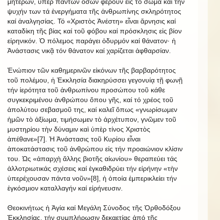
μητέρων, ὑπέρ πάντων ὅσων φέρουν εἰς τό σῶμα καί τήν
ψυχήν των τά ἐνεργήματα τῆς ἀνθρωπίνης σκληρότητος
καί ἀναλγησίας. Τό «Χριστὸς Ἀνέστη» εἶναι ἄρνησις καί
καταδίκη τῆς βίας καί τοῦ φόβου καί πρόσκλησις εἰς βίον
εἰρηνικόν. Ὁ πόλεμος παράγει ὀδυρμόν καί θάνατον· ἡ
Ἀνάστασις νικᾷ τόν θάνατον καί χαρίζεται ἀφθαρσίαν.
Ἐνώπιον τῶν καθημερινῶν εἰκόνων τῆς βαρβαρότητος
τοῦ πολέμου, ἡ Ἐκκλησία διακηρύσσει γεγονυίᾳ τῇ φωνῇ
τήν ἱερότητα τοῦ ἀνθρωπίνου προσώπου τοῦ κάθε
συγκεκριμένου ἀνθρώπου ὅπου γῆς, καί τό χρέος τοῦ
ἀπολύτου σεβασμοῦ της, καί καλεῖ ὅπως «γνωρίσωμεν
ἡμῶν τὸ ἀξίωμα, τιμήσωμεν τὸ ἀρχέτυπον, γνῶμεν τοῦ
μυστηρίου τὴν δύναμιν καὶ ὑπὲρ τίνος Χριστὸς
ἀπέθανε»[7]. Ἡ Ἀνάστασις τοῦ Κυρίου εἶναι
ἀποκατάστασις τοῦ ἀνθρώπου εἰς τήν προαιώνιον κλίσιν
του. Ὡς «ἀπαρχὴ ἄλλης βιοτῆς αἰωνίου» θεραπεύει τάς
ἀλλοτριωτικάς σχέσεις καί ἐγκαθιδρύει τήν εἰρήνην «τὴν
ὑπερέχουσαν πάντα νοῦν»[8], ἡ ὁποία ἐμπερικλείει τήν
ἐγκόσμιον καταλλαγήν καί εἰρήνευσιν.
Θεοκινήτως ἡ Ἁγία καί Μεγάλη Σύνοδος τῆς Ὀρθοδόξου
Ἐκκλησίας, τήν συμπλήρωσιν δεκαετίας ἀπό τῆς