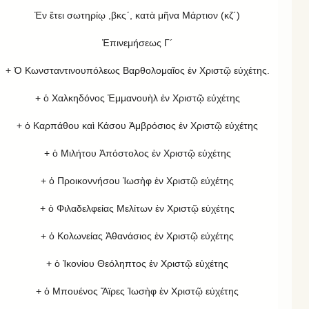
Ἐν ἔτει σωτηρίῳ ,βκς´, κατὰ μῆνα Μάρτιον (κζ´)
Ἐπινεμήσεως Γ´
+ Ὁ Κωνσταντινουπόλεως Βαρθολομαῖος ἐν Χριστῷ εὐχέτης.
+ ὁ Χαλκηδόνος Ἐμμανουὴλ ἐν Χριστῷ εὐχέτης
+ ὁ Καρπάθου καὶ Κάσου Ἀμβρόσιος ἐν Χριστῷ εὐχέτης
+ ὁ Μιλήτου Ἀπόστολος ἐν Χριστῷ εὐχέτης
+ ὁ Προικοννήσου Ἰωσὴφ ἐν Χριστῷ εὐχέτης
+ ὁ Φιλαδελφείας Μελίτων ἐν Χριστῷ εὐχέτης
+ ὁ Κολωνείας Ἀθανάσιος ἐν Χριστῷ εὐχέτης
+ ὁ Ἰκονίου Θεόληπτος ἐν Χριστῷ εὐχέτης
+ ὁ Μπουένος Ἄϊρες Ἰωσὴφ ἐν Χριστῷ εὐχέτης