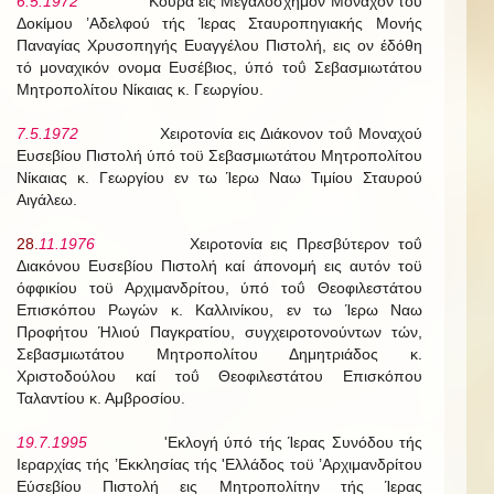
6.5.1972
Κουρά εις Μεγαλόσχημον Μοναχόν τοϋ
Δοκίμου ’Αδελφού τής Ίερας Σταυροπηγιακής Μονής
Παναγίας Χρυσοπηγής Ευαγγέλου Πιστολή, εις ον έδόθη
τό μοναχικόν ονομα Ευσέβιος, ύπό τοΰ Σεβασμιωτάτου
Μητροπολίτου Νίκαιας κ. Γεωργίου.
7.5.1972
Χειροτονία εις Διάκονον τοΰ Μοναχού
Ευσεβίου Πιστολή ύπό τοϋ Σεβασμιωτάτου Μητροπολίτου
Νίκαιας κ. Γεωργίου εν τω Ίερω Ναω Τιμίου Σταυρού
Αιγάλεω.
28.
11.1976
Χειροτονία εις Πρεσβύτερον τοΰ
Διακόνου Ευσεβίου Πιστολή καί άπονομή εις αυτόν τοϋ
όφφικίου τοϋ Αρχιμανδρίτου, ύπό τοΰ Θεοφιλεστάτου
Επισκόπου Ρωγών κ. Καλλινίκου, εν τω Ίερω Ναω
Προφήτου Ήλιού Παγκρατίου, συγχειροτονούντων τών,
Σεβασμιωτάτου Μητροπολίτου Δημητριάδος κ.
Χριστοδούλου καί τοΰ Θεοφιλεστάτου Επισκόπου
Ταλαντίου κ. Αμβροσίου.
19.7.1995
'Εκλογή ύπό τής Ίερας Συνόδου τής
Ιεραρχίας τής ’Εκκλησίας τής 'Ελλάδος τοϋ ’Αρχιμανδρίτου
Εύσεβίου Πιστολή εις Μητροπολίτην τής Ίερας