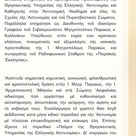
Θρησκευτικής Υπηρεσίας τής Ελληνικής 'Αστυνομίας καί
Καθηγητής στήν 'Αστυνομική 'Ακαδημία καί όλες τίς
Σχολές τής 'Αστυνομίας καί τοΰ Πυροσβεστικού Σώματος.
Παράλληλα ύπηρέτησε ώς Διευθυντής τοΰ ιδιαιτέρου
Γραφείου τοΰ Σεβασμιωτάτου Μητροπολίτου Πειραιώς κ.
Καλλινίκου. Υπεύθυνος στόν τομέα τών ιερατικών
κλήσεων, πνευματικός καί εξομολόγος τής νεανικής
προσπαθείας τής Ί. Μητροπόλεως Πειραιώς καί
συνεργάτης τοΰ Ραδιοφωνικού Σταθμού τής «Πειραϊκής
'Εκκλησίας».
'Ανέπτυξε σημαντική κηρυκτική, κοινωνική, φιλανθρωπική
καί ιεραποστολική δράση στήν Ί. Μητρ. Πειραιώς, τήν Ί.
'Αρχιεπισκοπή 'Αθηνών καί στά Σώματα 'Ασφαλείας
ειδικότερα, πού εργάστηκε μέ ενθουσιασμό καί
αύταπάρνηση. άποσπάσας τήν εκτίμηση, τήν αγάπη καί
τό σεβασμό τους. Έκαλλιέργησε τό γραπτό θείο λόγ0
έκδίδοντας κατά μήνα ειδικό περιοδικό γιά τήν 'Αστυνομία
μέ πλούσια εποικοδομητική καί επίκαιρη ύλη. Επίσης
ίδρυσε τό περιοδικό «Παλμοί της Θρησκευτικής
Υπηρεσίας της Ελληνικής Αστυνομίας». Δι' ενεργειών του