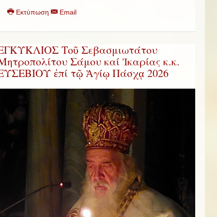
Εκτύπωση
Email
ΕΓΚΥΚΛΙΟΣ Τοῦ Σεβασμιωτάτου
Μητροπολίτου Σάμου καί Ἰκαρίας κ.κ.
ΕΥΣΕΒΙΟΥ ἐπί τῷ Ἁγίῳ Πάσχᾳ 2026