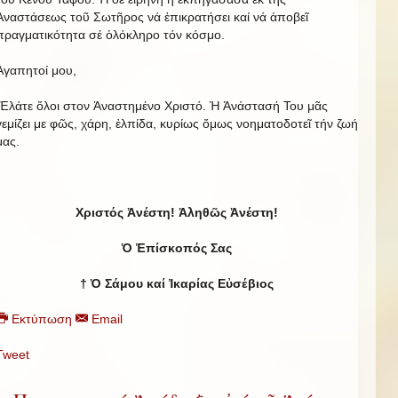
Ἀναστάσεως τοῦ Σωτῆρος νά ἐπικρατήσει καί νά ἀποβεῖ
πραγματικότητα σέ ὁλόκληρο τόν κόσμο.
Ἀγαπητοί μου,
Ἐλάτε ὅλοι στον Ἀναστημένο Χριστό. Ἡ Ἀνάστασή Του μᾶς
γεμίζει με φῶς, χάρη, ἐλπίδα, κυρίως ὅμως νοηματοδοτεῖ τήν ζωή
μας.
Χριστός Ἀνέστη! Ἀληθῶς Ἀνέστη!
Ὁ Ἐπίσκοπός Σας
† Ὁ Σάμου καί Ἰκαρίας Εὐσέβιος
Εκτύπωση
Email
Tweet