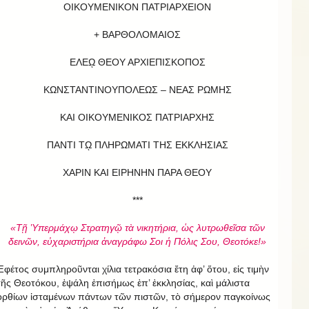
ΟΙΚΟΥΜΕΝΙΚΟΝ ΠΑΤΡΙΑΡΧΕΙΟΝ
+ ΒΑΡΘΟΛΟΜΑΙΟΣ
ΕΛΕῼ ΘΕΟΥ ΑΡΧΙΕΠΙΣΚΟΠΟΣ
ΚΩΝΣΤΑΝΤΙΝΟΥΠΟΛΕΩΣ – ΝΕΑΣ ΡΩΜΗΣ
ΚΑΙ ΟΙΚΟΥΜΕΝΙΚΟΣ ΠΑΤΡΙΑΡΧΗΣ
ΠΑΝΤΙ Τῼ ΠΛΗΡΩΜΑΤΙ ΤΗΣ ΕΚΚΛΗΣΙΑΣ
ΧΑΡΙΝ ΚΑΙ ΕΙΡΗΝΗΝ ΠΑΡΑ ΘΕΟΥ
***
«Τῇ Ὑπερμάχῳ Στρατηγῷ τὰ νικητήρια, ὡς λυτρωθεῖσα τῶν
δεινῶν, εὐχαριστήρια ἀναγράφω Σοι ἡ Πόλις Σου, Θεοτόκε!»
Ἐφέτος συμπληροῦνται χίλια τετρακόσια ἔτη ἀφ’ ὅτου, εἰς τιμὴν
τῆς Θεοτόκου, ἐψάλη ἐπισήμως ἐπ’ ἐκκλησίας, καὶ μάλιστα
ὀρθίων ἱσταμένων πάντων τῶν πιστῶν, τὸ σήμερον παγκοίνως