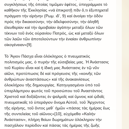
συγκλήσεως τῆς ὁποίας τιμῶμεν ἐφέτος, ὑπεγράμμισε τό
καθῆκον τῆς Ἐκκλησίας «νά ἐπικροτῇ πᾶν ὅ,τι ἐξυπηρετεῖ
πράγματι τήν εἰρήνην (Ρωμ. ιδ’, 9) καί ἀνοίγει τήν ὁδόν
πρός τήν δικαιοσύνην, τήν ἀδελφοσύνην, τήν ἀληθῆ
ἐλευθερίαν καί τήν ἀμοιβαίαν ἀγάπην μεταξύ ὅλων τῶν
τέκνων τοῦ ἑνός οὐρανίου Πατρός, ὡς καί μεταξύ ὅλων
τῶν λαῶν τῶν ἀποτελούντων τήν ἑνιαίαν ἀνθρωπίνην
οἰκογένειαν»[9].
Τό Ἅγιον Πάσχα εἶναι ὁλόκληρος ὁ πνευματικός
πολιτισμός μας, ὁ πυρήν τῆς εὐσεβείας μας. Ἡ Ἀνάστασις
τοῦ Κυρίου εἶναι καί ἡ ἰδική μας Ἀνάστασις ἐν τῷ νῦν
αἰῶνι, προτύπωσις δέ καί πρόγευσις τῆς «κοινῆς τῶν
ἀνθρώπων ἀναστάσεως» καί τῆς ἀνακαινίσεως
ὁλοκλήρου τῆς δημιουργίας. Κατηυγασμένοι ὑπό τοῦ
ὑπερλάμπρου φωτός τοῦ προσώπου τοῦ Ἀναστάντος
Χριστοῦ καί δοξάζοντες ἐν ψαλμοῖς καί ὕμνοις καί ᾠδαῖς
πνευματικαῖς τό ὑπεράγιον ὄνομα Αὐτοῦ, τοῦ Ἄρχοντος
τῆς εἰρήνης, τοῦ ὄντος μεθ᾿ ἡμῶν «πάσας τὰς ἡμέρας ἕως
τῆς συντελείας τοῦ αἰῶνος»[10], εὐχόμεθα «Καλήν
Ἀνάστασιν», πλήρη θείων δωρημάτων ὁλόκληρον τήν
πασχάλιον περίοδον καί πάσας τάς ἡμέρας τῆς ζωῆς