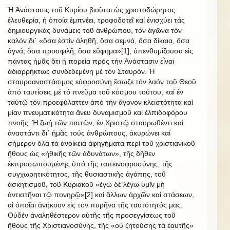
Ἡ Ἀνάστασις τοῦ Κυρίου βιοῦται ὡς χριστοδώρητος
ἐλευθερία, ἡ ὁποία ἐμπνέει, τροφοδοτεῖ καί ἐνισχύει τάς
δημιουργικάς δυνάμεις τοῦ ἀνθρώπου, τόν ἀγῶνα τόν
καλόν δι᾿ «ὅσα ἐστὶν ἀληθῆ, ὅσα σεμνά, ὅσα δίκαια, ὅσα
ἁγνά, ὅσα προσφιλῆ, ὅσα εὔφημα»[1], ὑπενθυμίζουσα εἰς
πάντας ἡμᾶς ὅτι ἡ πορεία πρός τήν Ἀνάστασιν εἶναι
ἀδιαρρήκτως συνδεδεμένη μέ τόν Σταυρόν. Ἡ
σταυροαναστάσιμος εὐφροσύνη ἔσωζε τόν λαόν τοῦ Θεοῦ
ἀπό ταυτίσεις μέ τό πνεῦμα τοῦ κόσμου τούτου, καί ἐν
ταὐτῷ τόν προεφύλαττεν ἀπό τήν ἄγονον κλειστότητα καί
μίαν πνευματικότητα ἄνευ δυναμισμοῦ καί ἐλπιδοφόρου
πνοῆς. Ἡ ζωή τῶν πιστῶν, ἐν Χριστῷ σταυρωθέντι καί
ἀναστάντι δι᾿ ἡμᾶς τούς ἀνθρώπους, ἀκυρώνει καί
σήμερον ὅλα τά ἀνοίκεια ἀφηγήματα περί τοῦ χριστιανικοῦ
ἤθους ὡς «ἠθικῆς τῶν ἀδυνάτων», τῆς δῆθεν
ἐκπροσωπουμένης ὑπό τῆς ταπεινοφροσύνης, τῆς
συγχωρητικότητος, τῆς θυσιαστικῆς ἀγάπης, τοῦ
ἀσκητισμοῦ, τοῦ Κυριακοῦ «ἐγὼ δὲ λέγω ὑμῖν μὴ
ἀντιστῆναι τῷ πονηρῷ»[2] καί ἄλλων ἀρχῶν καί στάσεων,
αἱ ὁποῖαι ἀνήκουν εἰς τόν πυρῆνα τῆς ταυτότητός μας.
Οὐδέν ἀναληθέστερον αὐτῆς τῆς προσεγγίσεως τοῦ
ἤθους τῆς Χριστιανοσύνης, τῆς «οὐ ζητούσης τὰ ἑαυτῆς»