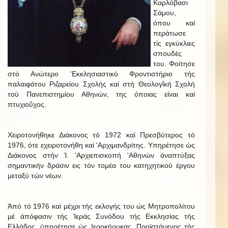
Καρλόβασι
Σάμου,
όπου καί
περάτωσε
τίς εγκύκλιες
σπουδές
του. Φοίτησε
στό Ανώτερο 'Εκκλησιαστικό Φροντιστήριο τής
παλαιφάτου Ριζαρείου Σχολής καί στή Θεολογΐκή Σχολή
τοϋ Πανεπιστημίου Αθηνών, της όποιας είναι καί
πτυχιοΰχος.
Χειροτονήθηκε Διάκονος τό 1972 καί Πρεσβύτερος τό
1976, ότε εχειροτονήθη καί 'Αρχιμανδρίτης. Υπηρέτησε ώς
Διάκονος στήν Ί. 'Αρχιεπισκοπή 'Αθηνών άναπτύξας
σημαντικήν δράσιν εις τόν τομέα του κατηχητικού έργου
μεταξύ τών νέων.
Άπό τό 1976 καί μέχρι τής εκλογής του ώς Μητροπολίτου
μέ άπόφασιν τής Ίεράς Συνόδου τής Εκκλησίας τής
Ελλάδος, ύπηρέτησε ώς Ιεροκήρυκας, Προϊστάμενος τής