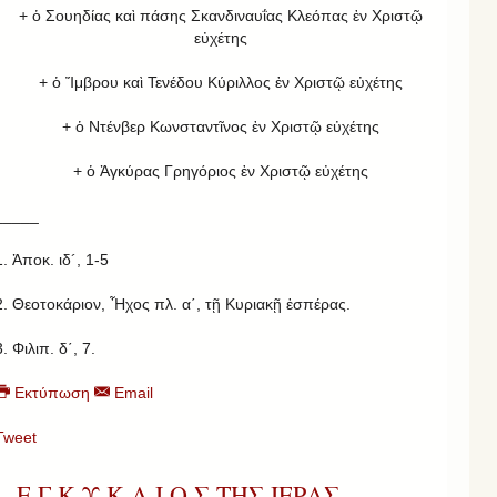
+ ὁ Σουηδίας καὶ πάσης Σκανδιναυΐας Κλεόπας ἐν Χριστῷ
εὐχέτης
+ ὁ Ἴμβρου καὶ Τενέδου Κύριλλος ἐν Χριστῷ εὐχέτης
+ ὁ Ντένβερ Κωνσταντῖνος ἐν Χριστῷ εὐχέτης
+ ὁ Ἀγκύρας Γρηγόριος ἐν Χριστῷ εὐχέτης
_____
1. Ἀποκ. ιδ´, 1-5
2. Θεοτοκάριον, Ἦχος πλ. α΄, τῇ Κυριακῇ ἑσπέρας.
3. Φιλιπ. δ΄, 7.
Εκτύπωση
Email
Tweet
Ε Γ Κ Υ Κ Λ Ι Ο Σ ΤΗΣ ΙΕΡΑΣ