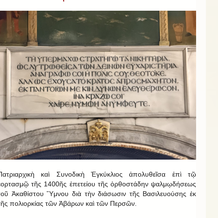
Πατριαρχικὴ καὶ Συνοδικὴ Ἐγκύκλιος ἀπολυθεῖσα ἐπὶ τῷ
ἑορτασμῷ τῆς 1400ῆς ἐπετείου τῆς ὀρθοστάδην ψαλμῳδήσεως
τοῦ Ἀκαθίστου Ὕμνου διὰ τὴν διάσωσιν τῆς Βασιλευούσης ἐκ
τῆς πολιορκίας τῶν Ἀβάρων καὶ τῶν Περσῶν.