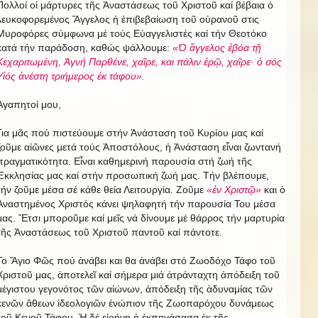
Πολλοί οἱ μάρτυρες τῆς Ἀναστάσεως τοῦ Χριστοῦ καί βέβαια ὁ
λευκοφορεμένος Ἄγγελος ἡ ἐπιβεβαίωση τοῦ οὐρανοῦ στις
Μυροφόρες σύμφωνα μέ τούς Εὐαγγελιστές καί τήν Θεοτόκο
κατά τήν παράδοση, καθώς ψάλλουμε:
«Ὁ ἄγγελος ἐβόα τῇ
Κεχαριτωμένη, Ἁγνή Παρθένε, χαῖρε, και πάλιν ἐρῷ, χαῖρε· ὁ σός
Υἱός ἀνέστη τριήμερος ἐκ τάφου».
Ἀγαπητοί μου,
Για μᾶς πού πιστεύουμε στήν Ἀνάσταση τοῦ Κυρίου μας καί
ζοῦμε αἰῶνες μετά τούς Ἀποστόλους, ἡ Ἀνάσταση εἶναι ζωντανή
πραγματικότητα. Εἶναι καθημερινή παρουσία στή ζωή τῆς
Ἐκκλησίας μας καί στήν προσωπική ζωή μας. Τήν βλέπουμε,
τήν ζοῦμε μέσα σέ κάθε θεία Λειτουργία. Ζοῦμε
«ἐν Χριστῷ»
και ὁ
Ἀναστημένος Χριστός κάνει ψηλαφητή τήν παρουσία Του μέσα
μας. Ἔτσι μποροῦμε καί μεῖς νά δίνουμε μέ θάρρος τήν μαρτυρία
τῆς Ἀναστάσεως τοῦ Χριστοῦ παντοῦ καί πάντοτε.
Το Ἅγιο Φῶς πού ἀνάβει και θα ἀνάβει στό Ζωοδόχο Τάφο τοῦ
Χριστοῦ μας, ἀποτελεῖ καί σήμερα μιά ἀτράνταχτη ἀπόδειξη τοῦ
μέγιστου γεγονότος τῶν αἰώνων, ἀπόδειξη τῆς ἀδυναμίας τῶν
κενῶν ἄθεων ἰδεολογιῶν ἐνώπιον τῆς Ζωοπαρόχου δυνάμεως
τοῦ Κενοῦ Τάφου. Ἡ δέ εἰρήνη ἡ ἐκπηγάσασα ἐκ τῆς