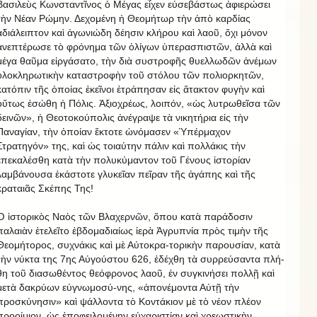
Βασιλεὺς Κωνσταντῖνος ὁ Μέγας εἶχεν εὐσεβάστως ἀφιερώσει
τὴν Νέαν Ρώμην. Δεχομένη ἡ Θεομήτωρ τὴν ἀπὸ καρδίας
ἀδιάλειπτον καὶ ἀγωνιώδη δέησιν κλήρου καὶ λαοῦ, ὄχι μόνον
ἀνεπτέρωσε τὸ φρόνημα τῶν ὀλίγων ὑπερασπιστῶν, ἀλλὰ καὶ
μέγα θαῦμα εἰργάσατο, τὴν διὰ συστροφῆς θυελλωδῶν ἀνέμων
ὁλοκληρωτικὴν καταστροφὴν τοῦ στόλου τῶν πολιορκητῶν,
κατόπιν τῆς ὁποίας ἐκεῖνοι ἐτράπησαν εἰς ἄτακτον φυγὴν καὶ
οὕτως ἐσώθη ἡ Πόλις. Ἀξιοχρέως, λοιπόν, «ὡς λυτρωθεῖσα τῶν
δεινῶν», ἡ Θεοτοκούπολις ἀνέγραψε τὰ νικητήρια εἰς τὴν
Παναγίαν, τὴν ὁποίαν ἔκτοτε ὠνόμασεν «Ὑπέρμαχον
Στρατηγόν» της, καὶ ὡς τοιαύτην πάλιν καὶ πολλάκις τὴν
ἐπεκαλέσθη κατὰ τὴν πολυκύμαντον τοῦ Γένους ἱστορίαν
λαμβάνουσα ἑκάστοτε γλυκεῖαν πεῖραν τῆς ἀγάπης καὶ τῆς
κραταιᾶς Σκέπης Της!
Ὁ ἱστορικὸς Ναὸς τῶν Βλαχερνῶν, ὅπου κατὰ παράδοσιν
παλαιὰν ἐτελεῖτο ἑβδομαδιαίως ἱερὰ Ἀγρυπνία πρὸς τιμὴν τῆς
Θεομήτορος, συχνάκις καὶ μὲ Αὐτοκρα-τορικὴν παρουσίαν, κατὰ
τὴν νύκτα της 7ης Αὐγούστου 626, ἐδέχθη τὰ συρρεύσαντα πλή-
θη τοῦ διασωθέντος θεόφρονος λαοῦ, ἐν συγκινήσει πολλῇ καὶ
μετὰ δακρύων εὐγνωμοσύ-νης, «ἀπονέμοντα Αὐτῇ τὴν
προσκύνησιν» καὶ ψάλλοντα τὸ Κοντάκιον μὲ τὸ νέον πλέον
προοίμιον, ὡς ἐποφειλομένην εὐχαριστίαν καὶ χρεωστικὴν