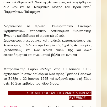
ανακαινίσθηκαν οί Ί. Ναοί τής Αστυνομίας καί άνεγέρθησαν
δυο νέοι καί τό Πνευματικό Κέντρο τοϋ Ίεροΰ Ναοΰ
Παμμεγίστων Ταξιαρχών.
Διοργάνωσε τό πρώτο Πανευρωπαϊκό Συνέδριο
Θρησκευτικών Υπηρεσιών 'Αστυνομιών Ευρωπαϊκής
Ένωσης καί έξέδωσε τά πρακτικά αύτοΰ.
Διοργάνωσε πνευματικές καί παιδικές κατασκηνώσεις τής
Αστυνομίας. Έξέδωσε τήν Ιστορία τής Σχολής Αστυνομίας
(Μεσογείων) καί τών Ιερών Ναών της καί άλλα
εποικοδομητικά καί πνευματικά βιβλία καί έντυπα.
Μητροπολίτης Σάμου εξελέγη στίς 19 Ιουνίου 1995,
έχειροτονήθη στόν Καθεδρικό Ναό Άγίας Τριάδος Πειραιώς
τό Σάββατο 22 Ιουνίου 1995 καί ενθρονίστηκε στή Σάμο
στίς 10 Σεπτεμβρίου του ίδίου έτους.
ΣΕΒ. ΜΗΤΡΟΠΟΛΙΤΗΣ ΣΑΜΟΥ & ΙΚΑΡΙΑΣ
ΕΥΣΕΒΙΟΣ