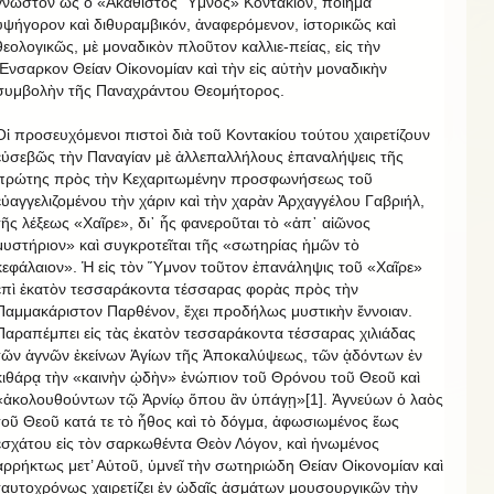
γνωστὸν ὡς ὁ «Ἀκάθιστος Ὕμνος» Κοντάκιον, ποίημα
ὑψήγορον καὶ διθυραμβικόν, ἀναφερόμενον, ἱστορικῶς καὶ
θεολογικῶς, μὲ μοναδικὸν πλοῦτον καλλιε-πείας, εἰς τὴν
Ἔνσαρκον Θείαν Οἰκονομίαν καὶ τὴν εἰς αὐτὴν μοναδικὴν
συμβολὴν τῆς Παναχράντου Θεομήτορος.
Οἱ προσευχόμενοι πιστοὶ διὰ τοῦ Κοντακίου τούτου χαιρετίζουν
εὐσεβῶς τὴν Παναγίαν μὲ ἀλλεπαλλήλους ἐπαναλήψεις τῆς
πρώτης πρὸς τὴν Κεχαριτωμένην προσφωνήσεως τοῦ
εὐαγγελιζομένου τὴν χάριν καὶ τὴν χαρὰν Ἀρχαγγέλου Γαβριήλ,
τῆς λέξεως «Χαῖρε», δι᾽ ἧς φανεροῦται τὸ «ἀπ᾽ αἰῶνος
μυστήριον» καὶ συγκροτεῖται τῆς «σωτηρίας ἡμῶν τὸ
κεφάλαιον». Ἡ εἰς τὸν Ὕμνον τοῦτον ἐπανάληψις τοῦ «Χαῖρε»
ἐπὶ ἑκατὸν τεσσαράκοντα τέσσαρας φορὰς πρὸς τὴν
Παμμακάριστον Παρθένον, ἔχει προδήλως μυστικὴν ἔννοιαν.
Παραπέμπει εἰς τὰς ἑκατὸν τεσσαράκοντα τέσσαρας χιλιάδας
τῶν ἁγνῶν ἐκείνων Ἁγίων τῆς Ἀποκαλύψεως, τῶν ᾀδόντων ἐν
κιθάρᾳ τὴν «καινὴν ᾠδὴν» ἐνώπιον τοῦ Θρόνου τοῦ Θεοῦ καὶ
«ἀκολουθούντων τῷ Ἀρνίῳ ὅπου ἂν ὑπάγῃ»[1]. Ἁγνεύων ὁ λαὸς
τοῦ Θεοῦ κατά τε τὸ ἦθος καὶ τὸ δόγμα, ἀφωσιωμένος ἕως
ἐσχάτου εἰς τὸν σαρκωθέντα Θεὸν Λόγον, καὶ ἡνωμένος
ἀρρήκτως μετ’ Αὐτοῦ, ὑμνεῖ τὴν σωτηριώδη Θείαν Οἰκονομίαν καὶ
ταυτοχρόνως χαιρετίζει ἐν ᾠδαῖς ᾀσμάτων μουσουργικῶν τὴν