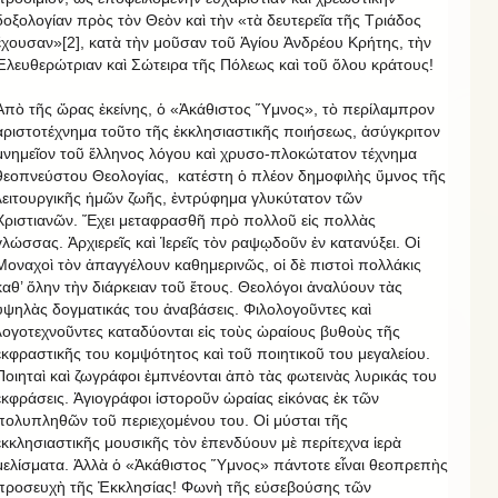
δοξολογίαν πρὸς τὸν Θεὸν καὶ τὴν «τὰ δευτερεῖα τῆς Τριάδος
ἔχουσαν»[2], κατὰ τὴν μοῦσαν τοῦ Ἁγίου Ἀνδρέου Κρήτης, τὴν
Ἐλευθερώτριαν καὶ Σώτειρα τῆς Πόλεως καὶ τοῦ ὅλου κράτους!
Ἀπὸ τῆς ὥρας ἐκείνης, ὁ «Ἀκάθιστος Ὕμνος», τὸ περίλαμπρον
ἀριστοτέχνημα τοῦτο τῆς ἐκκλησιαστικῆς ποιήσεως, ἀσύγκριτον
μνημεῖον τοῦ ἕλληνος λόγου καὶ χρυσο-πλοκώτατον τέχνημα
θεοπνεύστου Θεολογίας, κατέστη ὁ πλέον δημοφιλὴς ὕμνος τῆς
λειτουργικῆς ἡμῶν ζωῆς, ἐντρύφημα γλυκύτατον τῶν
Χριστιανῶν. Ἔχει μεταφρασθῆ πρὸ πολλοῦ εἰς πολλὰς
γλώσσας. Ἀρχιερεῖς καὶ Ἱερεῖς τὸν ραψῳδοῦν ἐν κατανύξει. Οἱ
Μοναχοὶ τὸν ἀπαγγέλουν καθημερινῶς, οἱ δὲ πιστοὶ πολλάκις
καθ’ ὅλην τὴν διάρκειαν τοῦ ἔτους. Θεολόγοι ἀναλύουν τὰς
ὑψηλὰς δογματικάς του ἀναβάσεις. Φιλολογοῦντες καὶ
λογοτεχνοῦντες καταδύονται εἰς τοὺς ὡραίους βυθοὺς τῆς
ἐκφραστικῆς του κομψότητος καὶ τοῦ ποιητικοῦ του μεγαλείου.
Ποιηταὶ καὶ ζωγράφοι ἐμπνέονται ἀπὸ τὰς φωτεινὰς λυρικάς του
ἐκφράσεις. Ἁγιογράφοι ἱστοροῦν ὡραίας εἰκόνας ἐκ τῶν
πολυπληθῶν τοῦ περιεχομένου του. Οἱ μύσται τῆς
ἐκκλησιαστικῆς μουσικῆς τὸν ἐπενδύουν μὲ περίτεχνα ἱερὰ
μελίσματα. Ἀλλὰ ὁ «Ἀκάθιστος Ὕμνος» πάντοτε εἶναι θεοπρεπὴς
προσευχὴ τῆς Ἐκκλησίας! Φωνὴ τῆς εὐσεβούσης τῶν