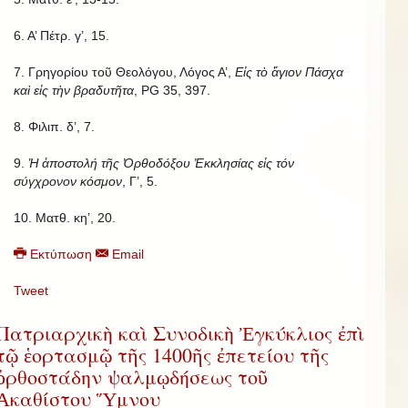
6. Α’ Πέτρ. γ’, 15.
7. Γρηγορίου τοῦ Θεολόγου, Λόγος Α’,
Εἰς τὸ ἅγιον Πάσχα
καὶ εἰς τὴν βραδυτῆτα
, PG 35, 397.
8. Φιλιπ. δ’, 7.
9.
Ἡ ἀποστολή τῆς Ὀρθοδόξου Ἐκκλησίας εἰς τόν
σύγχρονον κόσμον
, Γ’, 5.
10. Ματθ. κη’, 20.
Εκτύπωση
Email
Tweet
Πατριαρχικὴ καὶ Συνοδικὴ Ἐγκύκλιος ἐπὶ
τῷ ἑορτασμῷ τῆς 1400ῆς ἐπετείου τῆς
ὀρθοστάδην ψαλμῳδήσεως τοῦ
Ἀκαθίστου Ὕμνου