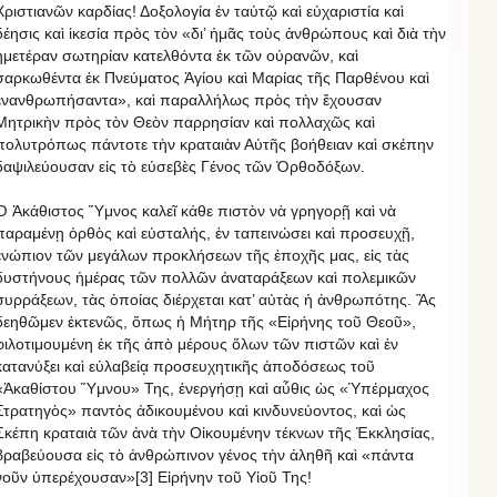
Χριστιανῶν καρδίας! Δοξολογία ἐν ταὐτῷ καὶ εὐχαριστία καὶ
δέησις καὶ ἱκεσία πρὸς τὸν «δι’ ἡμᾶς τοὺς ἀνθρώπους καὶ διὰ τὴν
ἡμετέραν σωτηρίαν κατελθόντα ἐκ τῶν οὐρανῶν, καὶ
σαρκωθέντα ἐκ Πνεύματος Ἁγίου καὶ Μαρίας τῆς Παρθένου καὶ
ἐνανθρωπήσαντα», καὶ παραλλήλως πρὸς τὴν ἔχουσαν
Μητρικὴν πρὸς τὸν Θεὸν παρρησίαν καὶ πολλαχῶς καὶ
πολυτρόπως πάντοτε τὴν κραταιὰν Αὐτῆς βοήθειαν καὶ σκέπην
δαψιλεύουσαν εἰς τὸ εὐσεβὲς Γένος τῶν Ὀρθοδόξων.
Ὁ Ἀκάθιστος Ὕμνος καλεῖ κάθε πιστὸν νὰ γρηγορῇ καὶ νὰ
παραμένῃ ὀρθὸς καὶ εὐσταλής, ἐν ταπεινώσει καὶ προσευχῇ,
ἐνώπιον τῶν μεγάλων προκλήσεων τῆς ἐποχῆς μας, εἰς τὰς
δυστήνους ἡμέρας τῶν πολλῶν ἀναταράξεων καὶ πολεμικῶν
συρράξεων, τὰς ὁποίας διέρχεται κατ’ αὐτὰς ἡ ἀνθρωπότης. Ἂς
δεηθῶμεν ἐκτενῶς, ὅπως ἡ Μήτηρ τῆς «Εἰρήνης τοῦ Θεοῦ»,
φιλοτιμουμένη ἐκ τῆς ἀπὸ μέρους ὅλων τῶν πιστῶν καὶ ἐν
κατανύξει καὶ εὐλαβείᾳ προσευχητικῆς ἀποδόσεως τοῦ
«Ἀκαθίστου Ὕμνου» Της, ἐνεργήσῃ καὶ αὖθις ὡς «Ὑπέρμαχος
Στρατηγὸς» παντὸς ἀδικουμένου καὶ κινδυνεύοντος, καὶ ὡς
Σκέπη κραταιὰ τῶν ἀνὰ τὴν Οἰκουμένην τέκνων τῆς Ἐκκλησίας,
βραβεύουσα εἰς τὸ ἀνθρώπινον γένος τὴν ἀληθῆ καὶ «πάντα
νοῦν ὑπερέχουσαν»[3] Εἰρήνην τοῦ Υἱοῦ Της!