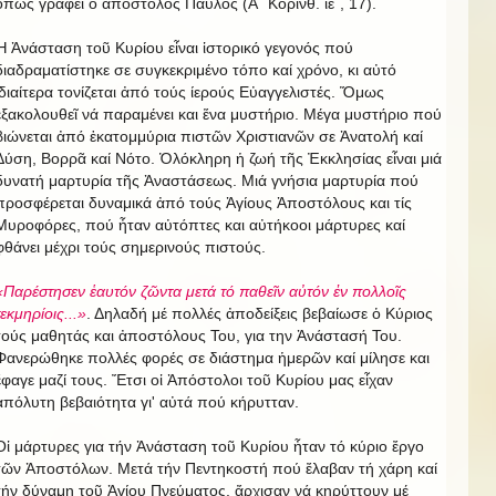
ὅπως γράφει ὁ ἀπόστολος Παύλος (Α΄ Κορινθ. ιε΄, 17).
Ἡ Ἀνάσταση τοῦ Κυρίου εἶναι ἱστορικό γεγονός πού
διαδραματίστηκε σε συγκεκριμένο τόπο καί χρόνο, κι αὐτό
ἰδιαίτερα τονίζεται ἀπό τούς ίερούς Εὐαγγελιστές. Ὅμως
ἐξακολουθεῖ νά παραμένει και ἕνα μυστήριο. Μέγα μυστήριο πού
βιώνεται ἀπό ἑκατομμύρια πιστῶν Χριστιανῶν σε Ἀνατολή καί
Δύση, Βορρᾶ καί Νότο. Ὁλόκληρη ἡ ζωή τῆς Ἐκκλησίας εἶναι μιά
δυνατή μαρτυρία τῆς Ἀναστάσεως. Μιά γνήσια μαρτυρία πού
προσφέρεται δυναμικά ἀπό τούς Ἁγίους Ἀποστόλους και τίς
Μυροφόρες, πού ἦταν αὐτόπτες και αὐτήκοοι μάρτυρες καί
φθάνει μέχρι τούς σημερινούς πιστούς.
«Παρέστησεν ἑαυτόν ζῶντα μετά τό παθεῖν αὐτόν ἐν πολλοῖς
τεκμηρίοις...»
. Δηλαδή μέ πολλές ἀποδείξεις βεβαίωσε ὁ Κύριος
τούς μαθητάς και ἀποστόλους Του, για την Ἀνάστασή Του.
Φανερώθηκε πολλές φορές σε διάστημα ἡμερῶν καί μίλησε και
ἔφαγε μαζί τους. Ἔτσι οἱ Ἀπόστολοι τοῦ Κυρίου μας εἶχαν
ἀπόλυτη βεβαιότητα γι' αὐτά πού κήρυτταν.
Οἱ μάρτυρες για τήν Ἀνάσταση τοῦ Κυρίου ἦταν τό κύριο ἔργο
τῶν Ἀποστόλων. Μετά τήν Πεντηκοστή πού ἔλαβαν τή χάρη καί
τήν δύναμη τοῦ Ἁγίου Πνεύματος, ἄρχισαν νά κηρύττουν μέ