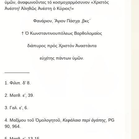
ὑμῶν, ἀναφωνοῦντες τό κοσμοχαρμόσυνον «Χριστὸς
Ἀνέστη! Ἀληθῶς Ἀνέστη ὁ Κύριος!»
Φανάριον, Ἅγιον Πάσχα ,βκς´
† Ὁ Κωνσταντινουπόλεως Βαρθολομαίος
διάπυρος πρός Χριστόν Ἀναστάντα
εὐχέτης πάντων ὑμῶν.
__________
1. Φιλιπ. δ’ 8.
2. Ματθ. ε’, 39.
3. Γαλ. ε’, 6.
4. Μαξίμου τοῦ Ὁμολογητοῦ,
Κεφάλαια περὶ ἀγάπης
, PG
90, 964.
5. Ματθ. ε’, 13-15.