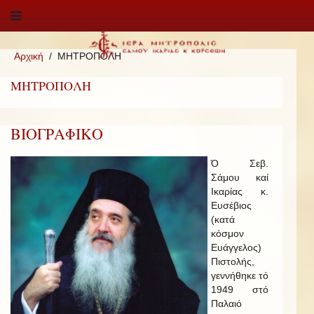
Αρχική
ΜΗΤΡΟΠΟΛΗ
ΜΗΤΡΟΠΟΛΗ
ΒΙΟΓΡΑΦΙΚΟ
Ό Σεβ.
Σάμου καί
Ικαρίας κ.
Ευσέβιος
(κατά
κόσμον
Ευάγγελος)
Πιστολής,
γεννήθηκε τό
1949 στό
Παλαιό