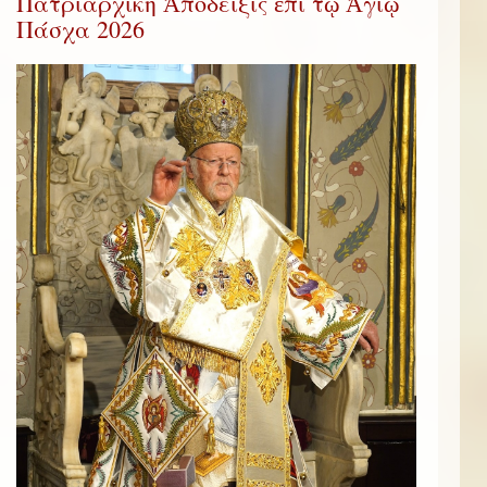
Πατριαρχική Ἀπόδειξις ἐπί τῷ Ἁγίῳ
Πάσχα 2026