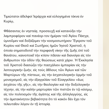
Τιμιώτατοι ἀδελφοί Ἱεράρχαι καί εὐλογημένα τέκνα ἐν
Κυρίῳ,
Φθάσαντες ἐν νηστείᾳ, προσευχῇ καί κατανύξει τήν
λαμπροφόρον καί πανέορ-τον ἡμέραν τοῦ Ἁγίου Πάσχα,
ὑμνοῦμεν καί δοξάζομεν τήν κοσμοσωτήριον Ἔγερσιν τοῦ
Κυρίου καί Θεοῦ καί Σωτῆρος ἡμῶν Ἰησοῦ Χριστοῦ, ἡ
ὁποία σηματοδοτεῖ τήν περιφανῆ νίκην τῆς ζωῆς ἐπί τοῦ
θανάτου, καινοποιεῖ τήν κτίσιν πᾶσαν καί διανοίγει εἰς τόν
ἄνθρωπον τήν ὁδόν τῆς θεώσεως κατά χάριν. Ἡ Ἐκκλησία
τοῦ Χριστοῦ διασώζει τήν πασχάλιον ἐμπειρίαν εἰς τήν
λειτουργικήν ζωήν, εἰς τούς ἄθλους τῶν Ἁγίων καί τῶν
Μαρτύρων τῆς πίστεως, εἰς τήν ἐσχατολογικήν ὁρμήν τοῦ
μοναχισμοῦ, εἰς τήν ἐξαγγελίαν τοῦ Εὐαγγελίου «ἕως
ἐσχάτου τῆς γῆς», εἰς τήν θεολογίαν καί τήν δοξολογικήν
τέχνην, εἰς τήν καλήν μαρτυρίαν τῶν πιστῶν ἐν τῷ κόσμῳ,
εἰς τόν πολιτισμόν τῆς ἀγάπης καί τῆς ἀλληλεγγύης, εἰς
τήν ἀμετακίνητον βεβαιότητα ὅτι τό κακόν δέν ἔχει τόν
τελευταῖον λόγον ἐν τῇ ἱστορίᾳ.