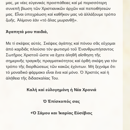
μας, με νέες εὐγενικές προσπάθειες καί μέ περισσότερη
συνεπῆ βίωση τῶν Χριστιανικῶν άρχῶν καί πεποιθήσεών
μας. Εἶναι ὑποχρέωση καί καθῆκον μας νά ἀλλάξουμε τρόπο
ζωῆς. Ἀλίμονο ἐάν «τό ἅλας μωρανθῇ».
Ἀγαπητά μου παιδιά,
Με τί σκέψεις αὐτές. Σκέψεις ἀγάπης καί πόνου σᾶς εὔχομαι
ἀπό καρδιᾶς πλούσιο τόν φωτισμό τοῦ Ἐνανθρωπήσαντος
Σωτῆρος Χριστοῦ ὥστε να ἔχετε ἀληθῆ αἴσθηση τῆς
σημερινῆς τραγικῆς πραγματικότητος καί ὀρθή σκέψη για τόν
τρόπο τῆς διορθώσεως τῶν κακῶς ἐχόντων. Μή ξεχνάμε ὅτι
τό μοναδικό φάρμακο εἶναι ἕνα καί μόνο. Ὁ Χριστός καί ἡ
ἀλήθεια τῆς διδασκαλίας Του.
Καλή καί εὐλογημένη ἡ Νέα Χρονιά
Ὁ Ἐπίσκοπός σας
+Ὁ Σάμου και Ἰκαρίας Εὐσέβιος