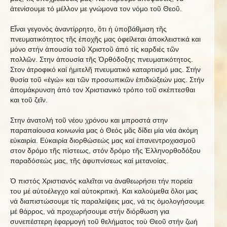
ἀτενίσουμε τό μέλλον με γνώμονα τον νόμο τοῦ Θεοῦ.
Εἶναι γεγονός ἀναντίρρητο, ὅτι ἡ ὑποβάθμιση τῆς
πνευματικότητος τῆς ἐποχῆς μας ὀφείλεται ἀποκλειστικά και
μόνο στήν ἀπουσία τοῦ Χριστοῦ άπό τίς καρδιές τῶν
πολλῶν. Στην ἀπουσία τῆς Ὀρθόδοξης πνευματικότητος.
Στον ἀτροφικό καί ἡμιτελῆ πνευματικό καταρτισμό μας. Στήν
θυσία τοῦ «ἐγώ» και τῶν προσωπικῶν ἐπιδιώξεών μας. Στήν
ἀπομάκρυνση ἀπό τον Χριστιανικό τρόπο τοῦ σκέπτεσθαι
και τοῦ ζεῖν.
Στην ἀνατολή τοῦ νέου χρόνου και μπροστά στην
παραπαίουσα κοινωνία μας ὁ Θεός μᾶς δίδει μία νέα ἀκόμη
εὐκαιρία. Εὐκαιρία διορθώσεώς μας καί ἐπανεντροχιασμοῦ
στον δρόμο τῆς πίστεως, στόν δρόμο τῆς Ἑλληνορθοδόξου
παραδόσεώς μας, τῆς ἀφυπνίσεως καί μετανοίας.
Ὁ πιστός Χριστιανός καλεῖται να ἀναθεωρήσει τήν πορεία
του μέ αὐτοέλεγχο καί αὐτοκριτική. Και καλούμεθα ὅλοι μας
νά διαπιστώσουμε τίς παραλείψεις μας, νά τις ὁμολογήσουμε
μέ θάρρος, νά προχωρήσουμε στήν διόρθωση για
συνεπέστερη ἐφαρμογή τοῦ θελήματος τοὺ Θεοῦ στήν ζωή