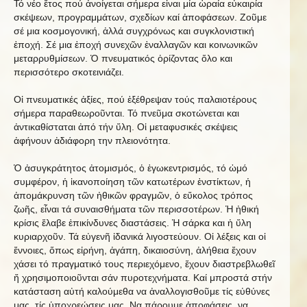
Τό νέο ἔτος πού ἀνοίγεται σήμερα εἶναι μία ὡραία εὐκαιρία
σκέψεων, προγραμμάτων, σχεδίων καί ἀποφάσεων. Ζοῦμε
σέ μια κοσμογονική, ἀλλά συγχρόνως και συγκλονιστική
ἐποχή. Σέ μια ἐποχή συνεχῶν ἐναλλαγῶν και κοινωνικῶν
μεταρρυθμίσεων. Ὁ πνευματικός ὁρίζοντας ὅλο και
περισσότερο σκοτεινιάζει.
Οἱ πνευματικές ἀξίες, πού ἐξέθρεψαν τούς παλαιοτέρους
σήμερα παραθεωροῦνται. Τό πνεῦμα σκοτώνεται και
ἀντικαθίσταται ἀπό τήν ὕλη. Οἱ μεταφυσικές σκέψεις
ἀφήνουν ἀδιάφορη την πλειονότητα.
Ὁ ἀσυγκράτητος ἀτομισμός, ὁ ἐγωκεντρισμός, τό ὠμό
συμφέρον, ἡ ἱκανοποίηση τῶν κατωτέρων ἐνστίκτων, ἡ
ἀπομάκρυνση τῶν ἠθικῶν φραγμῶν, ὁ εὔκολος τρόπος
ζωῆς, εἶναι τά συναισθήματα τῶν περισσοτέρων. Ἡ ἠθική
κρίσις ἔλαβε ἐπικίνδυνες διαστάσεις. Ἡ σάρκα και ἡ ὕλη
κυριαρχοῦν. Τά εὐγενῆ ἰδανικά λιγοστεύουν. Οἱ λέξεις και οἱ
ἔννοιες, ὅπως εἰρήνη, ἀγάπη, δικαιοσύνη, ἀλήθεια ἔχουν
χάσει τό πραγματικό τους περιεχόμενο, ἔχουν διαστρεβλωθεῖ
ἤ χρησιμοποιοῦνται σάν πυροτεχνήματα. Καί μπροστά στήν
κατάσταση αὐτή καλούμεθα να ἀναλλογισθοῦμε τίς εὐθύνες
μας, τίς ὑποχρεώσεις μας. Να πάρουμε ἀποφάσεις, να