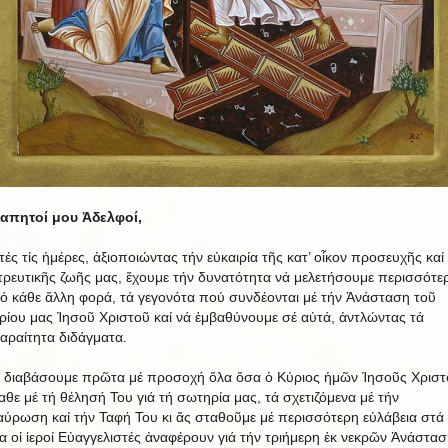
απητοί μου Ἀδελφοί,
τές τίς ἡμέρες, ἀξιοποιώντας τήν εὐκαιρία τῆς κατ’ οἶκον προσευχῆς καί
τρευτικῆς ζωῆς μας, ἔχουμε τήν δυνατότητα νά μελετήσουμε περισσότε
ό κάθε ἄλλη φορά, τά γεγονότα πού συνδέονται μέ τήν Ἀνάσταση τοῦ
ρίου μας Ἰησοῦ Χριστοῦ καί νά ἐμβαθύνουμε σέ αὐτά, ἀντλώντας τά
αραίτητα διδάγματα.
 διαβάσουμε πρῶτα μέ προσοχή ὅλα ὅσα ὁ Κύριος ἡμῶν Ἰησοῦς Χριστ
αθε μέ τή θέλησή Του γιά τή σωτηρία μας, τά σχετιζόμενα μέ τήν
αύρωση καί τήν Ταφή Του κι ἄς σταθοῦμε μέ περισσότερη εὐλάβεια στά
α οἱ ἱεροί Εὐαγγελιστές ἀναφέρουν γιά τήν τριήμερη ἐκ νεκρῶν Ἀνάστασ