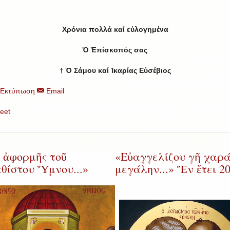
Χρόνια πολλά καί εὐλογημένα
Ὁ Ἐπίσκοπός σας
†
Ὁ Σάμου καί Ἰκαρίας Εὐσέβιος
Εκτύπωση
Email
eet
 ἀφορμῆς τοῦ
«Εὐαγγελίζου γῆ χαρ
θίστου Ὕμνου...»
μεγάλην...» Ἔν ἔτει 20