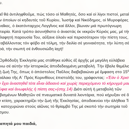
υ.
εῖ θά ἀντιληφθοῦμε, πώς τόσο οἱ Μαθητές, ὅσο καί οἱ λίγοι πιστοί, μετα
ν ὁποίων οἱ κηδευτές τοῦ Κυρίου, Ἰωσήφ καί Νικόδημος, οἱ Μυροφόρες
ναῖκες, ὁ ἑκατόνταρχος Λογγῖνος καί ἄλλοι, βίωναν μιά πρωτόγνωρη
πειρία. Κατά τρόπο ἀσυνήθιστο ὁ ἀναστάς ἐκ νεκρῶν Κύριός μας, μέ τή
λαφητή παρουσία Του, αὔξανε ὁλοέν καί περισσότερον τήν πίστη τους,
ταβάλλοντας τόν φόβο σέ τόλμη, τήν δειλία σέ γενναιότητα, τήν λύπη σέ
ρά, τήν σιωπή σέ ἐνθουσιώδη ἰαχή!
Ὀρθόδοξη Ἐκκλησία μας στάθηκε εὐθύς ἐξ ἀρχῆς μέ μεγάλη εὐλάβεια
νω σέ αὐτήν τήν ἱστορικῶς ἀποδεδειγμένη μεταβολή. Τήν ἔβαλε θεμέλι
ή ζωή Της, ὅπως ὁ ἀπόστολος Παῦλος διαβεβαιώνει μέ ἔμφαση στο 15
φάλαιο τῆς Α΄ Πρός Κορινθίους ἐπιστολῆς του, γράφοντας:
«Ἐάν ὁ Χρισ
ν ἔχει ἀναστηθεῖ τότε εἶναι ἀδειανό καί χωρίς περιεχόμενο τό κήρυγμά μα
ύφια καί ἀνωφελής ἡ πίστη σας»(στιχ.14)
Διότι αὐτή ἡ μεταβολή τῶν
βισμένων Μαθητῶν σέ πνευματικά δυνατά λιοντάρια, πού κήρυξαν σέ 
ν κτίση, χαρακτηρίζει τήν ζωή τῆς Ἐκκλησίας, ἀποδεικνύει τήν ἀλήθεια Τ
ί κατοχυρώνει στούς αἰῶνες τό θρίαμβό Της μέ σκοπό τήν σωτηρία τοῦ
σμου.
απητά μου παιδιά,