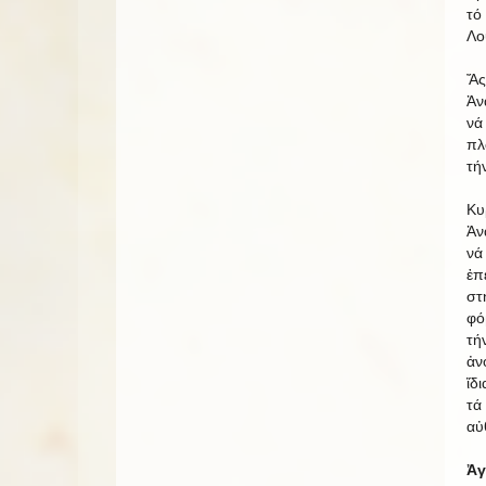
τό
Λο
Ἄς
Ἀν
νά
πλ
τή
Κυ
Ἀν
νά
ἐπ
στ
φό
τή
ἀν
ἴδ
τά
αὐ
Ἀγ