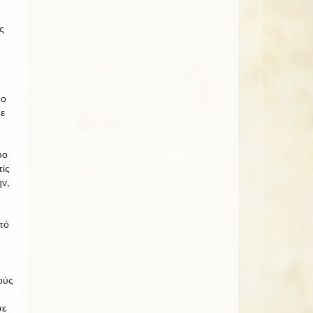
ς
πο
ε
ύο
τίς
ν,
τό
ούς
σε