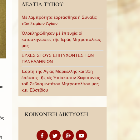
ΔΕΛΤΙΑ ΤΥΠΟΥ
Με λαμπρότητα ἑορτάσθηκε ἡ Σύναξις
τῶν Σαμίων Ἁγίων
Ὁλοκληρώθηκαν μὲ ἐπιτυχία οἱ
κατασκηνώσεις τῆς Ἱερᾶς Μητροπόλεώς
μας
ΕΥΧΕΣ ΣΤΟΥΣ ΕΠΙΤΥΧΟΝΤΕΣ ΤΩΝ
ΠΑΝΕΛΛΗΝΙΩΝ
Ἑορτὴ τῆς Ἁγίας Μαρκέλλης καὶ 31η
ἐπέτειος τῆς εἰς Ἐπίσκοπον Χειροτονίας
τοῦ Σεβασμιωτάτου Μητροπολίτου μας
ρο
κ.κ. Εὐσεβίου
ΚΟΙΝΩΝΙΚΗ ΔΙΚΤΥΩΣΗ
ός
ή