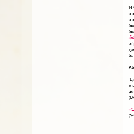
Ἡ 
στ
στ
δι
δι
ᾧδ
σή
χρ
ζω
Ἀδ
Ἔχ
πί
μα
(Βλ
«Ἐ
(Ψ