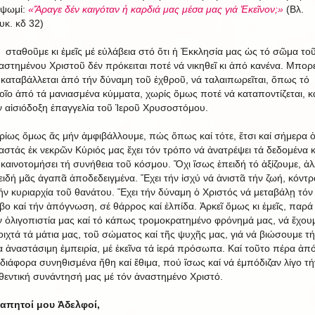
 ψωμί:
«Ἄραγε δέν καιγόταν ἡ καρδιά μας μέσα μας γιά Ἐκεῖνον;»
(Βλ.
υκ. κδ 32)
 σταθοῦμε κι ἐμεῖς μέ εὐλάβεια στό ὅτι ἡ Ἐκκλησία μας ὡς τό σῶμα το
αστημένου Χριστοῦ δέν πρόκειται ποτέ νά νικηθεῖ κι ἀπό κανένα. Μπορε
 καταβάλλεται ἀπό τήν δύναμη τοῦ ἐχθροῦ, νά ταλαιπωρεῖται, ὅπως τό
οῖο ἀπό τά μανιασμένα κύμματα, χωρίς ὅμως ποτέ νά καταποντίζεται, κ
ν αἰσιόδοξη ἐπαγγελία τοῦ Ἱεροῦ Χρυσοστόμου.
ρίως ὅμως ἄς μήν ἀμφιβάλλουμε, πώς ὅπως καί τότε, ἔτσι καί σήμερα 
αστάς ἐκ νεκρῶν Κύριός μας ἔχει τόν τρόπο νά ἀνατρέψει τά δεδομένα κ
 καινοτομήσει τή συνήθεια τοῦ κόσμου. Ὄχι ἴσως ἐπειδή τό ἀξίζουμε, ἀ
ειδή μᾶς ἀγαπᾶ ἀποδεδειγμένα. Ἔχει τήν ἰσχύ νά ἀνιστᾶ τήν ζωή, κόντρ
ήν κυριαρχία τοῦ θανάτου. Ἔχει τήν δύναμη ὁ Χριστός νά μεταβάλῃ τόν
βο καί τήν ἀπόγνωση, σέ θάρρος καί ἐλπίδα. Ἀρκεῖ ὅμως κι ἐμεῖς, παρά
ν ὀλιγοπιστία μας καί τό κάπως τρομοκρατημένο φρόνημά μας, νά ἔχου
οιχτά τά μάτια μας, τοῦ σώματος καί τῆς ψυχῆς μας, γιά νά βιώσουμε τή
ια ἀναστάσιμη ἐμπειρία, μέ ἐκεῖνα τά ἱερά πρόσωπα. Καί τοῦτο πέρα ἀπ
 διάφορα συνηθισμένα ἤθη καί ἔθιμα, πού ἴσως καί νά ἐμπόδιζαν λίγο τή
θεντική συνάντησή μας μέ τόν ἀναστημένο Χριστό.
απητοί μου Ἀδελφοί,