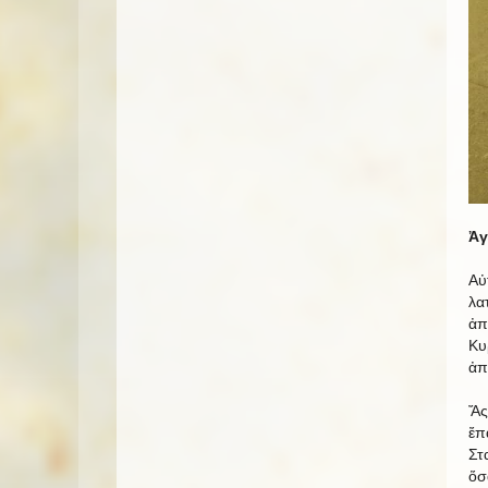
Ἀγ
Αὐ
λα
ἀπ
Κυ
ἀπ
Ἄς
ἔπ
Στ
ὅσ