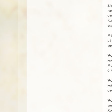
Σή
πρ
στ
Κα
γε
Μέ
μέ
τή
Ἄς
κη
Μυ
ὁ 
Ἄς
κα
στ
Ἄς
το
Χρ