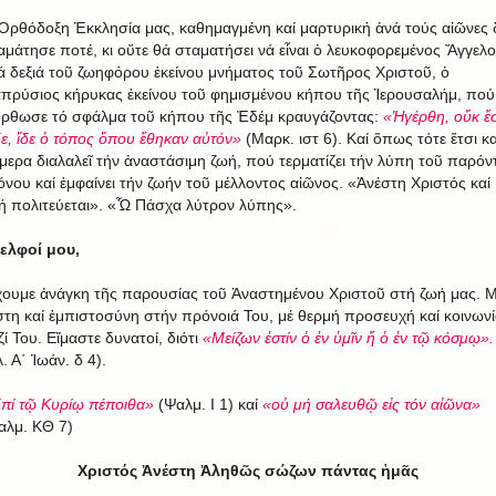
Ὀρθόδοξη Ἐκκλησία μας, καθημαγμένη καί μαρτυρική ἀνά τούς αἰῶνες 
αμάτησε ποτέ, κι οὔτε θά σταματήσει νά εἶναι ὁ λευκοφορεμένος Ἄγγελο
ά δεξιά τοῦ ζωηφόρου ἐκείνου μνήματος τοῦ Σωτῆρος Χριστοῦ, ὁ
απρύσιος κήρυκας ἐκείνου τοῦ φημισμένου κήπου τῆς Ἰερουσαλήμ, πού
όρθωσε τό σφάλμα τοῦ κήπου τῆς Ἐδέμ κραυγάζοντας:
«Ἠγέρθη, οὔκ ἔσ
ε, ἴδε ὁ τόπος ὅπου ἔθηκαν αὐτόν»
(Μαρκ. ιστ 6). Καί ὅπως τότε ἔτσι κα
μερα διαλαλεῖ τήν ἀναστάσιμη ζωή, πού τερματίζει τήν λύπη τοῦ παρόν
όνου καί ἐμφαίνει τήν ζωήν τοῦ μέλλοντος αἰῶνος. «Ἀνέστη Χριστός καί
ή πολιτεύεται». «Ὦ Πάσχα λύτρον λύπης».
ελφοί μου,
ουμε ἀνάγκη τῆς παρουσίας τοῦ Ἀναστημένου Χριστοῦ στή ζωή μας. 
στη καί ἐμπιστοσύνη στήν πρόνοιά Του, μέ θερμή προσευχή καί κοινωνί
ζί Του. Εἴμαστε δυνατοί, διότι
«Μείζων ἐστίν ὁ ἐν ὑμῖν ἤ ὁ ἐν τῷ κόσμῳ».
. Α΄ Ἰωάν. δ 4).
πί τῷ Κυρίῳ πέποιθα»
(Ψαλμ. Ι 1) καί
«οὐ μή σαλευθῷ εἰς τόν αἰῶνα»
αλμ. ΚΘ 7)
Χριστός Ἀνέστη Ἀληθῶς σώζων πάντας ἡμᾶς