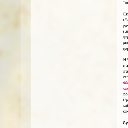
Το
Ἐκ
τῶ
γυ
ἐμ
ψη
με
χα
Ἡ 
πά
στ
κε
δέ
κο
φο
τή
κα
κό
Ἀγ