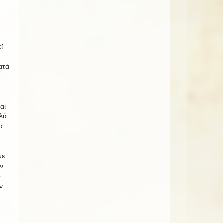
ῦ
ῖ
ατά
ὁ
αί
λλά
α
με
ν
ό
ν