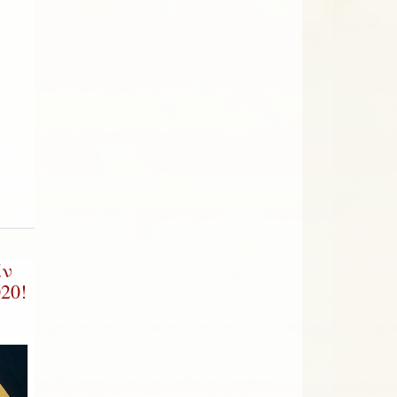
άν
20!