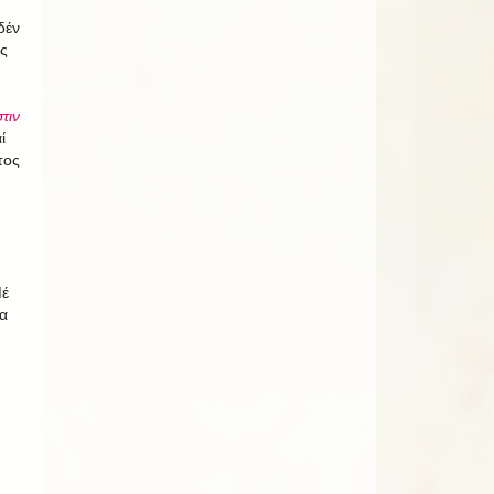
δέν
ς
τιν
ί
τος
Μέ
α