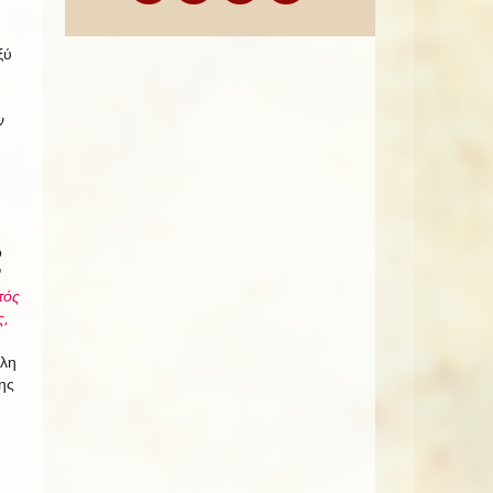
ξύ
ν
ο
ο
τός
ς,
ὅλη
ης