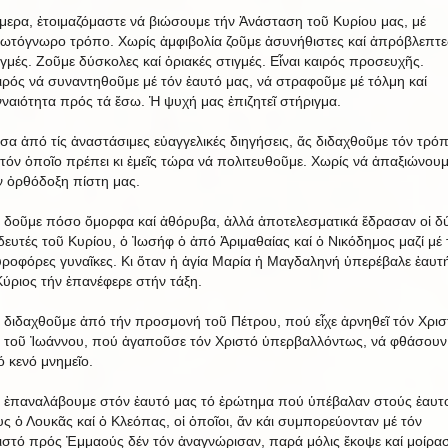
μερα, ἐτοιμαζόμαστε νά βιώσουμε τήν Ἀνάσταση τοῦ Κυρίου μας, μέ
ωτόγνωρο τρόπο. Χωρίς ἀμφιβολία ζοῦμε ἀσυνήθιστες καί ἀπρόβλεπτε
ιγμές. Ζοῦμε δύσκολες καί ὁριακές στιγμές. Εἶναι καιρός προσευχῆς.
ιρός νά συναντηθοῦμε μέ τόν ἑαυτό μας, νά στραφοῦμε μέ τόλμη καί
νναιότητα πρός τά ἔσω. Ἡ ψυχή μας ἐπιζητεῖ στήριγμα.
σα ἀπό τίς ἀναστάσιμες εὐαγγελικές διηγήσεις, ἄς διδαχθοῦμε τόν τρό
 τόν ὁποῖο πρέπει κι ἐμεῖς τώρα νά πολιτευθοῦμε. Χωρίς νά ἀπαξιώνουμ
ν ὀρθόδοξη πίστη μας.
 δοῦμε πόσο ὄμορφα καί ἀθόρυβα, ἀλλά ἀποτελεσματικά ἔδρασαν οἱ δ
δευτές τοῦ Κυρίου, ὁ Ἰωσήφ ὁ ἀπό Ἀριμαθαίας καί ὁ Νικόδημος μαζί μέ 
ροφόρες γυναῖκες. Κι ὅταν ἡ ἁγία Μαρία ἡ Μαγδαληνή ὑπερέβαλε ἑαυτή
Κύριος τήν ἐπανέφερε στήν τάξη.
 διδαχθοῦμε ἀπό τήν προσμονή τοῦ Πέτρου, πού εἶχε ἀρνηθεῖ τόν Χρισ
ί τοῦ Ἰωάννου, πού ἀγαποῦσε τόν Χριστό ὑπερβαλλόντως, νά φθάσουν
ό κενό μνημεῖο.
 ἐπαναλάβουμε στόν ἑαυτό μας τό ἐρώτημα πού ὑπέβαλαν στούς ἑαυτ
υς ὁ Λουκᾶς καί ὁ Κλεόπας, οἱ ὁποῖοι, ἄν κάι συμπορεύονταν μέ τόν
ιστό πρός Ἐμμαούς δέν τόν ἀναγνώρισαν, παρά μόλις ἔκοψε καί μοίρα