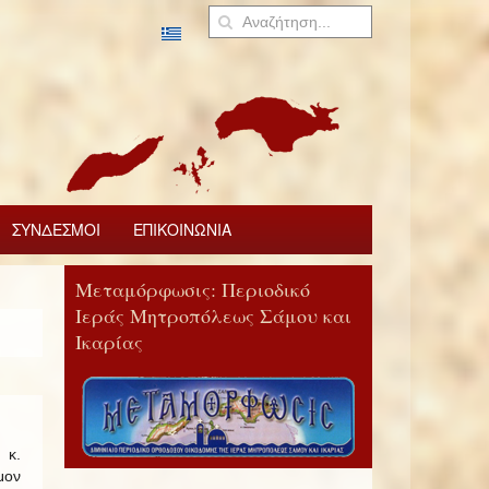
ΣΥΝΔΕΣΜΟΙ
ΕΠΙΚΟΙΝΩΝΙΑ
Μεταμόρφωσις: Περιοδικό
Ιεράς Μητροπόλεως Σάμου και
Ικαρίας
 κ.
ον