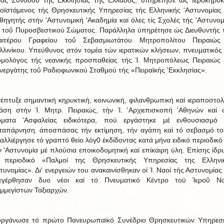
ράς Συνόδου τής Εκκλησίας τής Ελλάδος, ύπηρέτησε ώς Ιεροκήρυκ
οϊστάμενος τής Θρησκευτικής Υπηρεσίας τής Ελληνικής 'Αστυνομίας 
θηγητής στήν 'Αστυνομική 'Ακαδημία καί όλες τίς Σχολές τής 'Αστυνομ
ί τοΰ Πυροσβεστικού Σώματος. Παράλληλα ύπηρέτησε ώς Διευθυντής 
ιαιτέρου Γραφείου τοΰ Σεβασμιωτάτου Μητροπολίτου Πειραιώς
λλινίκου. Υπεύθυνος στόν τομέα τών ιερατικών κλήσεων, πνευματικός 
ομολόγος τής νεανικής προσπαθείας τής Ί. Μητροπόλεως Πειραιώς 
νεργάτης τοΰ Ραδιοφωνικού Σταθμού τής «Πειραϊκής 'Εκκλησίας».
νέπτυξε σημαντική κηρυκτική, κοινωνική, φιλανθρωπική καί ιεραποστολ
άση στήν Ί. Μητρ. Πειραιώς, τήν Ί. 'Αρχιεπισκοπή 'Αθηνών καί 
ματα 'Ασφαλείας ειδικότερα, πού εργάστηκε μέ ενθουσιασμό 
ταπάρνηση. άποσπάσας τήν εκτίμηση, τήν αγάπη καί τό σεβασμό το
αλλιέργησε τό γραπτό θείο λόγ0 έκδίδοντας κατά μήνα ειδικό περιοδικό 
ν 'Αστυνομία μέ πλούσια εποικοδομητική καί επίκαιρη ύλη. Επίσης ίδρ
 περιοδικό «Παλμοί της Θρησκευτικής Υπηρεσίας της Ελληνι
τυνομίας». Δι' ενεργειών του ανακαινίσθηκαν οί Ί. Ναοί τής Αστυνομίας 
εγέρθησαν δυο νέοι καί τό Πνευματικό Κέντρο τοϋ Ίεροΰ Ν
μμεγίστων Ταξιαρχών.
οργάνωσε τό πρώτο Πανευρωπαϊκό Συνέδριο Θρησκευτικών Υπηρεσ