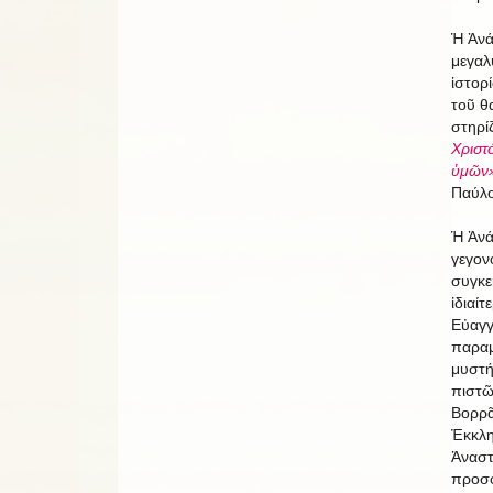
Ἡ Ἀνά
μεγαλ
ἱστορί
τοῦ θ
στηρί
Χριστό
ὑμῶν
Παύλος
Ἡ Ἀνά
γεγον
συγκε
ἰδιαίτ
Εὐαγγ
παραμ
μυστή
πιστῶ
Βορρᾶ
Ἐκκλη
Ἀναστ
προσφ