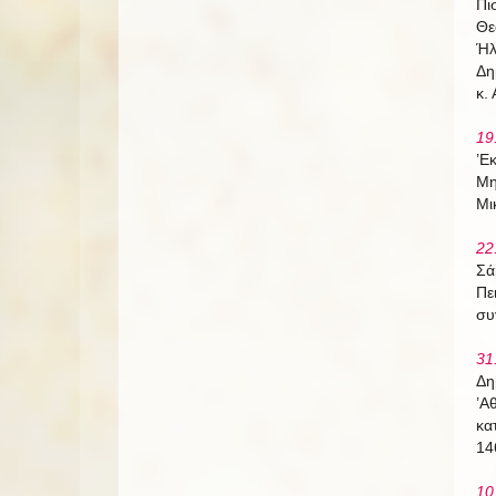
Πι
Θε
Ήλ
Δη
κ.
19
’Ε
Μη
Μι
22
Σά
Πε
συ
31
Δη
’Α
κα
14
10