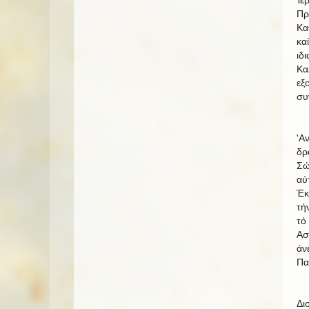
Ίε
Πρ
Κα
κα
ιδ
Κα
εξ
συ
'Α
δρ
Σώ
αύ
Έκ
τή
τό
Ασ
άν
Πα
Δι