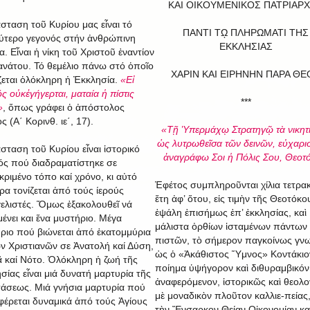
ΚΑΙ ΟΙΚΟΥΜΕΝΙΚΟΣ ΠΑΤΡΙΑΡ
σταση τοῦ Κυρίου μας εἶναι τό
ΠΑΝΤΙ Τῼ ΠΛΗΡΩΜΑΤΙ ΤΗΣ
ύτερο γεγονός στήν ἀνθρώπινη
ΕΚΚΛΗΣΙΑΣ
α. Εἶναι ἡ νίκη τοῦ Χριστοῦ ἐναντίον
ανάτου. Τό θεμέλιο πάνω στό ὁποῖο
ΧΑΡΙΝ ΚΑΙ ΕΙΡΗΝΗΝ ΠΑΡΑ ΘΕ
ζεται ὁλόκληρη ἡ Ἐκκλησία.
«Εἰ
ς οὐκἐγήγερται, ματαία ἡ πίστις
***
»
, ὅπως γράφει ὁ ἀπόστολος
 (Α΄ Κορινθ. ιε΄, 17).
«Τῇ Ὑπερμάχῳ Στρατηγῷ τὰ νικητ
ὡς λυτρωθεῖσα τῶν δεινῶν, εὐχαρι
σταση τοῦ Κυρίου εἶναι ἱστορικό
ἀναγράφω Σοι ἡ Πόλις Σου, Θεοτό
ός πού διαδραματίστηκε σε
κριμένο τόπο καί χρόνο, κι αὐτό
Ἐφέτος συμπληροῦνται χίλια τετρα
ερα τονίζεται ἀπό τούς ίερούς
ἔτη ἀφ’ ὅτου, εἰς τιμὴν τῆς Θεοτόκο
ελιστές. Ὅμως ἐξακολουθεῖ νά
ἐψάλη ἐπισήμως ἐπ’ ἐκκλησίας, καὶ
ένει και ἕνα μυστήριο. Μέγα
μάλιστα ὀρθίων ἱσταμένων πάντων
ριο πού βιώνεται ἀπό ἑκατομμύρια
πιστῶν, τὸ σήμερον παγκοίνως γν
ν Χριστιανῶν σε Ἀνατολή καί Δύση,
ὡς ὁ «Ἀκάθιστος Ὕμνος» Κοντάκιο
 καί Νότο. Ὁλόκληρη ἡ ζωή τῆς
ποίημα ὑψήγορον καὶ διθυραμβικόν
σίας εἶναι μιά δυνατή μαρτυρία τῆς
ἀναφερόμενον, ἱστορικῶς καὶ θεολο
άσεως. Μιά γνήσια μαρτυρία πού
μὲ μοναδικὸν πλοῦτον καλλιε-πείας,
έρεται δυναμικά ἀπό τούς Ἁγίους
τὴν Ἔνσαρκον Θείαν Οἰκονομίαν κα