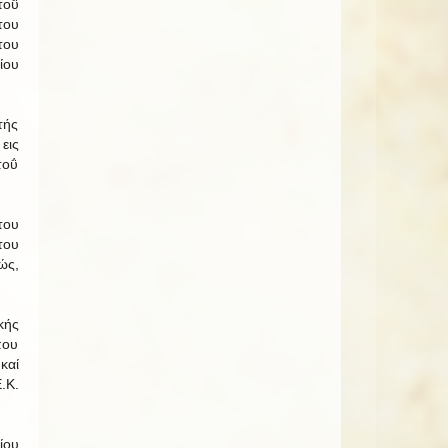
τοΰ
του
του
ίου
τής
εις
τοΰ
του
του
ώς,
κής
που
καί
.Κ.
ίου