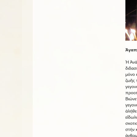
Ἀγαπη
Ἡ Ἀνά
διδασ
μόνο 
ζωῆς 
γεγον
προοπ
Βιώνε
γεγον
ἀλήθε
εἴδωλ
σκοτι
στήν 
ἀνθρω