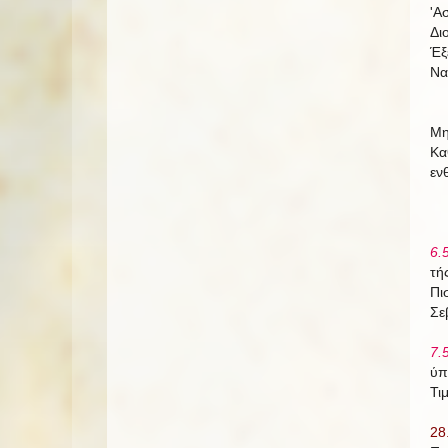
'Α
Δι
Έξ
Να
Μη
Κα
εν
6.
τή
Πι
Σε
7.
ύπ
Τι
28