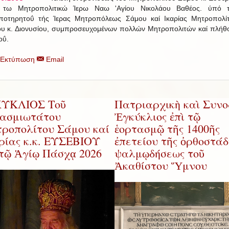
 τω Μητροπολιτικώ Ίερω Ναω 'Αγίου Νικολάου Βαθέος. ύπό 
ποτηρητοΰ τής Ίερας Μητροπόλεως Σάμου καί Ικαρίας Μητροπολί
ου κ. Διονυσίου, συμπροσευχομένων πολλών Μητροπολιτών καί πλήθ
οΰ.
Εκτύπωση
Email
ΚΥΚΛΙΟΣ Τοῦ
Πατριαρχικὴ καὶ Συνο
ασμιωτάτου
Ἐγκύκλιος ἐπὶ τῷ
ροπολίτου Σάμου καί
ἑορτασμῷ τῆς 1400ῆς
ρίας κ.κ. ΕΥΣΕΒΙΟΥ
ἐπετείου τῆς ὀρθοστά
 τῷ Ἁγίῳ Πάσχᾳ 2026
ψαλμῳδήσεως τοῦ
Ἀκαθίστου Ὕμνου