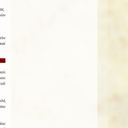
ας.
ρών
τόν
καί
ΟΣ
φού
λου
τοΰ
ολή
Ναω
ίου