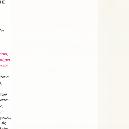
ΧΗΣ
ΟΥ
ήρια,
στήρια
κε!»
κόσια
υ,
 τῶν
ωστὸν
ν,
,
γικῶς,
 εἰς
ὶ τὴν