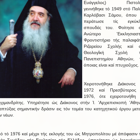
Ευάγγελος) Πιστολή
γεννήθηκε τό 1949 στό Παλ
Καρλόβασι Σάμου, όπου 
περάτωσε τίς εγκύκλ
σπουδές του. Φοίτησε 
Ανώτερο 'Εκκλησιαστ
Φροντιστήριο τής παλαιφά
Ριζαρείου Σχολής καί 
Θεολογΐκή Σχολή τ
Πανεπιστημίου Αθηνών, 
όποιας είναι καί πτυχιοΰχος.
Χειροτονήθηκε Διάκονος
1972 καί Πρεσβύτερος
1976, ότε εχειροτονήθη 
ρχιμανδρίτης. Υπηρέτησε ώς Διάκονος στήν Ί. 'Αρχιεπισκοπή 'Αθη
απτύξας σημαντικήν δράσιν εις τόν τομέα του κατηχητικού έργου μετ
ν νέων.
ό τό 1976 καί μέχρι τής εκλογής του ώς Μητροπολίτου μέ άπόφασιν 