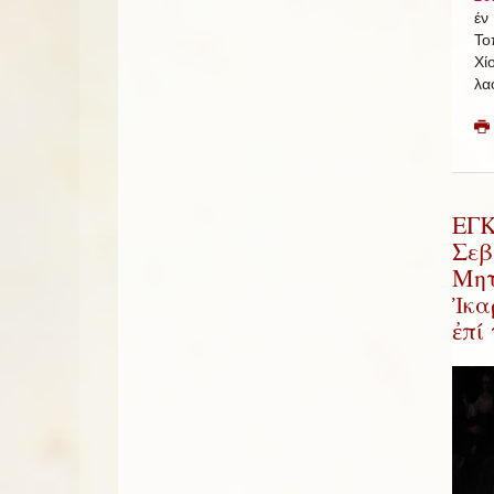
έν
Το
Χί
λα
ΕΓ
Σεβ
Μητ
Ἰκα
ἐπί