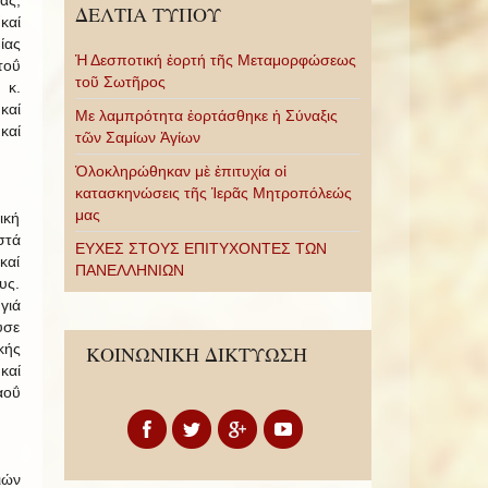
ας,
ΔΕΛΤΙΑ ΤΥΠΟΥ
καί
ίας
Ἡ Δεσποτική ἑορτή τῆς Μεταμορφώσεως
τοΰ
τοῦ Σωτῆρος
 κ.
καί
Με λαμπρότητα ἑορτάσθηκε ἡ Σύναξις
καί
τῶν Σαμίων Ἁγίων
Ὁλοκληρώθηκαν μὲ ἐπιτυχία οἱ
κατασκηνώσεις τῆς Ἱερᾶς Μητροπόλεώς
μας
ική
στά
ΕΥΧΕΣ ΣΤΟΥΣ ΕΠΙΤΥΧΟΝΤΕΣ ΤΩΝ
καί
ΠΑΝΕΛΛΗΝΙΩΝ
υς.
γιά
υσε
κής
ΚΟΙΝΩΝΙΚΗ ΔΙΚΤΥΩΣΗ
καί
αοΰ
ιών