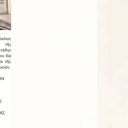
κλιος
ῷ τῆς
τάδην
ου διὰ
ἐκ τῆς
ερσῶν.
ΟΝ
Σ
ΑΣ