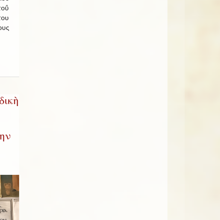
τοΰ
του
ους
δικὴ
δην