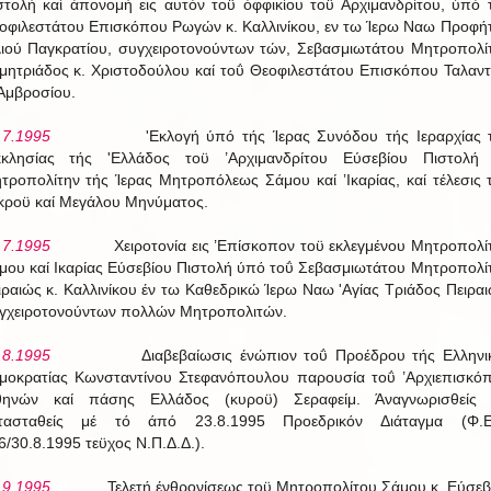
στολή καί άπονομή εις αυτόν τοϋ όφφικίου τοϋ Αρχιμανδρίτου, ύπό 
οφιλεστάτου Επισκόπου Ρωγών κ. Καλλινίκου, εν τω Ίερω Ναω Προφή
ιού Παγκρατίου, συγχειροτονούντων τών, Σεβασμιωτάτου Μητροπολί
μητριάδος κ. Χριστοδούλου καί τοΰ Θεοφιλεστάτου Επισκόπου Ταλαντ
 Αμβροσίου.
.7.1995
'Εκλογή ύπό τής Ίερας Συνόδου τής Ιεραρχίας 
κκλησίας τής 'Ελλάδος τοϋ ’Αρχιμανδρίτου Εύσεβίου Πιστολή 
τροπολίτην τής Ίερας Μητροπόλεως Σάμου καί ’Ικαρίας, καί τέλεσις 
κροϋ καί Μεγάλου Μηνύματος.
.7.1995
Χειροτονία εις ’Επίσκοπον τοϋ εκλεγμένου Μητροπολί
μου καί Ικαρίας Εύσεβίου Πιστολή ύπό τοΰ Σεβασμιωτάτου Μητροπολί
ιραιώς κ. Καλλινίκου έν τω Καθεδρικώ Ίερω Ναω 'Αγίας Τριάδος Πειραι
γχειροτονούντων πολλών Μητροπολιτών.
.8.1995
Διαβεβαίωσις ένώπιον τοΰ Προέδρου τής Ελληνι
μοκρατίας Κωνσταντίνου Στεφανόπουλου παρουσία τοΰ ’Αρχιεπισκό
θηνών καί πάσης Ελλάδος (κυροϋ) Σεραφείμ. Άναγνωρισθείς 
τασταθείς μέ τό άπό 23.8.1995 Προεδρικόν Διάταγμα (Φ.Ε
6/30.8.1995 τεϋχος Ν.Π.Δ.Δ.).
.9.1995
Τελετή ένθρονίσεως τοϋ Μητροπολίτου Σάμου κ. Εύσεβ