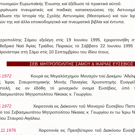
στυνομιών Ευρωπαϊκής Ένωσης καί έξέδωσε τά πρακτικά αύτοΰ.
οργάνωσε πνευματικές καί παιδικές κατασκηνώσεις τής Αστυνομί
έδωσε τήν Ιστορία τής Σχολής Αστυνομίας (Μεσογείων) καί τών Ιε
ών της καί άλλα εποικοδομητικά καί πνευματικά βιβλία καί έντυπα.
τροπολίτης Σάμου εξελέγη στίς 19 Ιουνίου 1995, έχειροτονήθη σ
θεδρικό Ναό Άγίας Τριάδος Πειραιώς τό Σάββατο 22 Ιουνίου 1995 
θρονίστηκε στή Σάμο στίς 10 Σεπτεμβρίου του ίδίου έτους.
ΣΕΒ. ΜΗΤΡΟΠΟΛΙΤΗΣ ΣΑΜΟΥ & ΙΚΑΡΙΑΣ ΕΥΣΕΒΙ
5.1972
Κουρά εις Μεγαλόσχημον Μοναχόν τοϋ Δοκίμου ’Αδελ
ς Ίερας Σταυροπηγιακής Μονής Παναγίας Χρυσοπηγής Ευαγγέ
στολή, εις ον έδόθη τό μοναχικόν ονομα Ευσέβιος, ύπό 
βασμιωτάτου Μητροπολίτου Νίκαιας κ. Γεωργίου.
5.1972
Χειροτονία εις Διάκονον τοΰ Μοναχού Ευσεβίου Πιστ
ό τοϋ Σεβασμιωτάτου Μητροπολίτου Νίκαιας κ. Γεωργίου εν τω Ίερω 
μίου Σταυρού Αιγάλεω.
.
11.1976
Χειροτονία εις Πρεσβύτερον τοΰ Διακόνου Ευσεβ