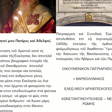
Πατριαρχικὴ καὶ Συνοδικὴ Ἐγκύ
ἀπολυθεῖσα ἐπὶ τῷ ἑορτασμ
τοί μου Πατέρες καί Ἀδελφοί,
1400ῆς ἐπετείου τῆς ὀρθοσ
ψαλμῳδήσεως τοῦ Ἀκαθίστου Ὕμν
σταση τοῦ Χριστοῦ κατά τή
τὴν διάσωσιν τῆς Βασιλευούσης 
καλία τῆςἘκκλησίας δεν ἀποτελεῖ
πολιορκίας τῶν Ἀβάρων καὶ τῶν Π
κάποιο βιογραφικό στοιχεῖο τῆς
τοῦ Θεανθρώπου· ἀποτελεῖ
ΟΙΚΟΥΜΕΝΙΚΟΝ ΠΑΤΡΙΑΡΧΕΙ
ός πού ἀνοίγει νέα ἐντελῶς
τική στό ἀνθρώπινο γένος.
+ ΒΑΡΘΟΛΟΜΑΙΟΣ
ται μέσα στην Εκκλησία ὡς ἕνα
ός πού ἔρχεται νά φανερώσει την
ΕΛΕῼ ΘΕΟΥ ΑΡΧΙΕΠΙΣΚΟΠΟ
ια στον ὑποδουλωμένο στά ψεύτικα
α κόσμο· νά φέρει τό φῶς στόν
ΚΩΝΣΤΑΝΤΙΝΟΥΠΟΛΕΩΣ – ΝΕ
σμένο ἄνθρωπο· νά δώσει χάρη
ΡΩΜΗΣ
καταδικασμένη στόν θάνατο
πότητα.