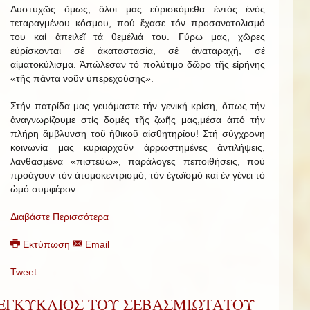
Δυστυχῶς ὅμως, ὅλοι μας εὑρισκόμεθα ἐντός ἑνός
τεταραγμένου κόσμου, πού ἔχασε τόν προσανατολισμό
του καί ἀπειλεῖ τά θεμέλιά του. Γύρω μας, χῶρες
εὑρίσκονται σέ ἀκαταστασία, σέ ἀναταραχή, σέ
αἱματοκύλισμα. Ἀπώλεσαν τό πολύτιμο δῶρο τῆς εἰρήνης
«τῆς πάντα νοῦν ὑπερεχούσης».
Στήν πατρίδα μας γευόμαστε τήν γενική κρίση, ὅπως τήν
ἀναγνωρίζουμε στίς δομές τῆς ζωῆς μας,μέσα ἀπό τήν
πλήρη ἄμβλυνση τοῦ ἠθικοῦ αἰσθητηρίου! Στή σύγχρονη
κοινωνία μας κυριαρχοῦν ἀρρωστημένες ἀντιλήψεις,
λανθασμένα «πιστεύω», παράλογες πεποιθήσεις, πού
προάγουν τόν ἀτομοκεντρισμό, τόν ἐγωϊσμό καί ἐν γένει τό
ὠμό συμφέρον.
Διαβάστε Περισσότερα
Εκτύπωση
Email
Tweet
ΕΓΚΥΚΛΙΟΣ ΤΟΥ ΣΕΒΑΣΜΙΩΤΑΤΟΥ