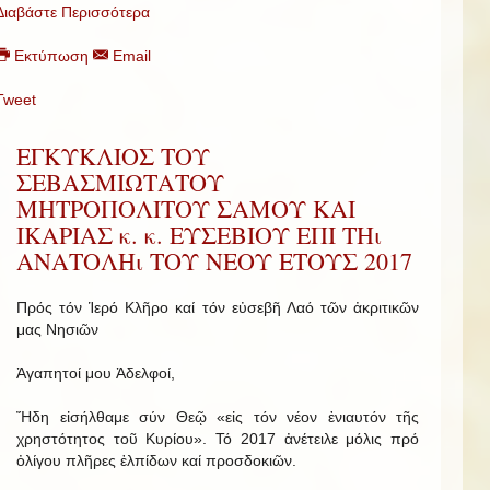
Διαβάστε Περισσότερα
Εκτύπωση
Email
Tweet
ΕΓΚΥΚΛΙΟΣ ΤΟΥ
ΣΕΒΑΣΜΙΩΤΑΤΟΥ
ΜΗΤΡΟΠΟΛΙΤΟΥ ΣΑΜΟΥ ΚΑΙ
ΙΚΑΡΙΑΣ κ. κ. ΕΥΣΕΒΙΟΥ ΕΠΙ ΤΗι
ΑΝΑΤΟΛΗι ΤΟΥ ΝΕΟΥ ΕΤΟΥΣ 2017
Πρός τόν Ἱερό Κλῆρο καί τόν εὐσεβῆ Λαό τῶν ἀκριτικῶν
μας Νησιῶν
Ἀγαπητοί μου Ἀδελφοί,
Ἤδη εἰσήλθαμε σύν Θεῷ «εἰς τόν νέον ἐνιαυτόν τῆς
χρηστότητος τοῦ Κυρίου». Τό 2017 ἀνέτειλε μόλις πρό
ὀλίγου πλῆρες ἐλπίδων καί προσδοκιῶν.