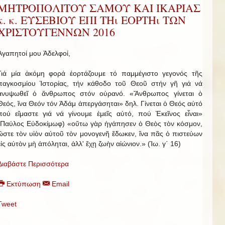
ΜΗΤΡΟΠΟΛΙΤΟΥ ΣΑΜΟΥ ΚΑΙ ΙΚΑΡΙΑΣ
κ. κ. ΕΥΣΕΒΙΟΥ ΕΠΙ ΤΗι ΕΟΡΤΗι ΤΩΝ
ΧΡΙΣΤΟΥΓΕΝΝΩΝ 2016
Ἀγαπητοί μου Ἀδελφοί,
Γιά μία ἀκόμη φορά ἑορτάζουμε τό παμμέγιστο γεγονός τῆς
παγκοσμίου Ἱστορίας, τήν κάθοδο τοῦ Θεοῦ στήν γῆ γιά νά
ἀνυψωθεῖ ὁ ἄνθρωπος στόν οὐρανό. «Ἄνθρωπος γίνεται ὁ
Θεός, ἵνα Θεόν τόν Ἀδάμ ἀπεργάσηται» δηλ. Γίνεται ὁ Θεός αὐτό
πού εἴμαστε γιά νά γίνουμε ἐμεῖς αὐτό, πού Ἐκεῖνος εἶναι»
(Παύλος Εὐδοκίμωφ) «οὕτω γὰρ ἠγάπησεν ὁ Θεὸς τὸν κόσμον,
ὥστε τὸν υἱὸν αὐτοῦ τὸν μονογενῆ ἔδωκεν, ἵνα πᾶς ὁ πιστεύων
εἰς αὐτὸν μὴ ἀπόληται, ἀλλ' ἔχῃ ζωὴν αἰώνιον.» (Ἰω. γ΄ 16)
Διαβάστε Περισσότερα
Εκτύπωση
Email
Tweet