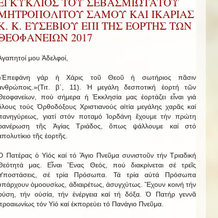
ΕΓΚΥΚΛΙΟΣ ΤΟΥ ΣΕΒΑΣΜΙΩΤΑΤΟΥ
ΜΗΤΡΟΠΟΛΙΤΟΥ ΣΑΜΟΥ ΚΑΙ ΙΚΑΡΙΑΣ
Κ. Κ. ΕΥΣΕΒΙΟΥ ΕΠΙ ΤΗΣ ΕΟΡΤΗΣ ΤΩΝ
ΘΕΟΦΑΝΕΙΩΝ 2017
Ἀγαπητοί μου Ἀδελφοί,
«Ἐπεφάνη γάρ ἡ Χάρις τοῦ Θεοῦ ἡ σωτήριος πᾶσιν
ἀνθρώποις.»(Τιτ. β΄, 11). Ἡ μεγάλη δεσποτική ἑορτή τῶν
Θεοφανείων, πού σήμερα ἡ Ἐκκλησία μας ἑορτάζει εἶναι γιά
ὅλους τούς Ὀρθοδόξους Χριστιανούς αἰτία μεγάλης χαρᾶς καί
πανηγύρεως, γιατί στόν ποταμό Ἰορδάνη ἔχουμε τήν πρώτη
φανέρωση τῆς Ἁγίας Τριάδος, ὅπως ψάλλουμε καί στό
ἀπολυτίκιο τῆς ἑορτῆς.
Ὁ Πατέρας ὁ Υἱός καί τό Ἅγιο Πνεῦμα συνιστοῦν τήν Τριαδική
Θεότητά μας. Εἶναι Ἕνας Θεός, πού διακρίνεται σέ τρεῖς
Ὑποστάσεις, σέ τρία Πρόσωπα. Τά τρία αὐτά Πρόσωπα
ὑπάρχουν ὁμοουσίως, ἀδιαιρέτως, ἀσυγχύτως. Ἔχουν κοινή τήν
φύση, τήν οὐσία, τήν ἐνέργεια καί τή δόξα. Ὁ Πατήρ γεννᾶ
προαιωνίως τόν Υἱό καί ἐκπορεύει τό Πανάγιο Πνεῦμα.