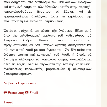
πού ὁδήγησαν στό ξέσπασμα τῶν Βαλκανικῶν Πολέμων
καί στήν ἐνδυνάμωση τῶν ἐθνικῶν κρατῶν στήν περιοχή,
παρακολουθοῦσαν ἄγρυπνοι οἱ Σάμιοι, καί τίς
χρησιμοποίησαν ἀναλόγως, ὥστε νά κερδίσουν τήν
πολυπόθητη ἐλευθερία τοῦ νησιοῦ τους.
Ὡστόσο, στόχοι ὅπως αὐτός τῆς ἑνώσεως, ἰδίως μετά
ἀπό τήν φιλοθωμανική λαίλαπα τοῦ καθεστῶτος τοῦ
Ἡγεμόνα Ἀνδρέα Κοπάση, δέν μποροῦν νά
πραγματωθοῦν, ἄν δέν ὑπάρχει ἀγαστή συνεργασία καί
σύμπνοια τοῦ λαοῦ μέ τούς ἡγέτες του. Ἄν, δέν ὑφίσταται
ἑνότητα ψυχική καί κοινωνική τοῦ λαοῦ, ἡ ὁποία νά
διατρέχει ὁλόκληρο τό κοινωνικό σῶμα, ἀγκαλιάζοντας
ὅλες τίς τάξεις, ὅλα τά στρώματα τῆς τοπικῆς κοινωνίας,
ἀνεξαιρέτως κοινωνικῶν, μορφωτικῶν ἤ οἰκονομικῶν
διαφοροποιήσεων.
Διαβάστε Περισσότερα
Εκτύπωση
Email
Tweet