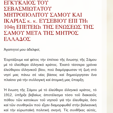
ΕΓΚΥΚΛΙΟΣ ΤΟΥ
ΣΕΒΑΣΜΙΩΤΑΤΟΥ
ΜΗΤΡΟΠΟΛΙΤΟΥ ΣΑΜΟΥ ΚΑΙ
ΙΚΑΡΙΑΣ κ. κ. ΕΥΣΕΒΙΟΥ ΕΠΙ ΤΗι
104η ΕΠΕΤΕΙΩι ΤΗΣ ΕΝΩΣΕΩΣ ΤΗΣ
ΣΑΜΟΥ ΜΕΤΑ ΤΗΣ ΜΗΤΡΟΣ
ΕΛΛΑΔΟΣ
Ἀγαπητοί μου ἀδελφοί,
Ἑορτάζουμε καί φέτος τήν ἐπέτειο τῆς ἕνωσης τῆς Σάμου
μέ τό ἐλεύθερο ἑλληνικό κράτος. Ἑκατό τέσσερα χρόνια
ἐλεύθερου ἑλληνικοῦ βίου, πού διαμόρφωσαν τή ζωή στό
νησί μας πάνω σέ νέες βάσεις καί δημιούργησαν ἕνα
πλαίσιο γιά τήν συλλογική καί ἀτομική μας ὕπαρξη.
Ἡ ἕνωση τῆς Σάμου μέ τό ἐλεύθερο ἑλληνικό κράτος, τό
1912, ὑπῆρξε βεβαίως ἀποτέλεσμα τόσο τοῦ διακαοῦς
πόθου τῶν κατοίκων τοῦ νησιοῦ γιά τήν ἐλευθερία, ὅσο
καί τῶν συνθηκῶν πού εἶχαν διαμορφωθεῖ στήν βαλκανική
καί τήν εὐρωπαϊκή πολιτική σκηνή. Τίς συνθῆκες αὐτές,