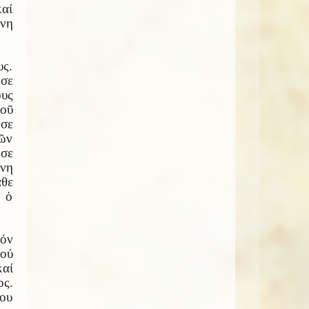
καί
ένη
υς.
σε
υς
τοῦ
ησε
ῶν
ησε
ένη
άθε
ε ὁ
τόν
δού
αί
ος.
του