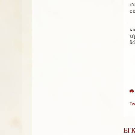
σ
οὐ
κα
τή
δώ
Tw
ΕΓ