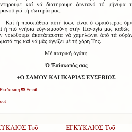
υντηροῦμε καί νά διατηροῦμε ζωντανό τό μήνυμα τ
ρανοῦ γιά τή σωτηρία μας.
Καί ἡ προσπάθεια αὐτή ἴσως εἶναι ὁ ὡραιότερος ὕμ
ί ἡ πιό γνήσια εὐγνωμοσύνη στήν Παναγία μας καθώς
ν νοιώθουμε ἀκατάπαυστα νά χαμηλώνει ἀπό τά οὐρά
ματά της καί νά μᾶς ἀγγίζει μέ τή χάρη Της.
Μέ πατρική ἀγάπη
Ὁ Ἐπίσκοπός σας
+Ο ΣΑΜΟΥ ΚΑΙ ΙΚΑΡΙΑΣ ΕΥΣΕΒΙΟΣ
Εκτύπωση
Email
eet
ΚΥΚΛΙΟΣ Τοῦ
ΕΓΚΥΚΛΙΟΣ Τοῦ