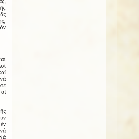
ας,
τῆς
ᾶς
ς,
τόν
καί
λοί
αί
νά
ότε
 οἱ
τῆς
ουν
 ἐν
νά
Νά