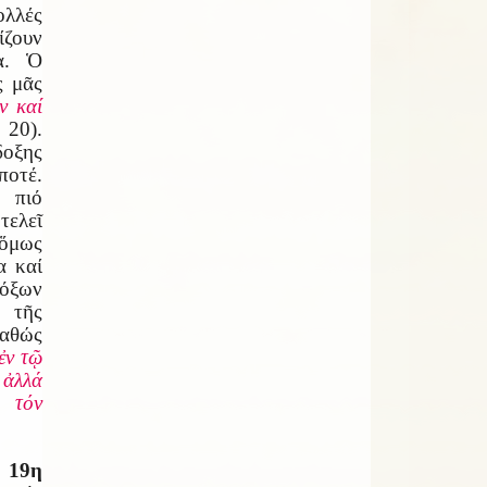
λλές
ίζουν
α. Ὁ
ς μᾶς
ν καί
 20).
οξης
ποτέ.
 πιό
τελεῖ
 ὅμως
α καί
όξων
 τῆς
αθώς
ἐν τῷ
ἀλλά
 τόν
,
19η