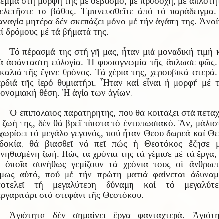
έμμα στή μορφή της μέ σεβασμό, μέ προσοχή, μέ ἁπλότη
λετῆστε τό βάθος. Ἐμπνευσθεῖτε ἀπό τό παράδειγμα
ναγία μητέρα δέν σκεπάζει μόνο μέ τήν ἀγάπη της. Ἀνοί
ί δρόμους μέ τά βήματά της.
Τό πέρασμά της στή γῆ μας, ἦταν μιά μοναδική τιμή 
ά ἀφάνταστη εὐλογία. Ἡ φυσιογνωμία τῆς ἅπλωσε φῶς
καλιά τῆς ἔγινε θρόνος. Τά χέρια της, χερουβικά φτερά
ρδιά τῆς ἱερό θυμιατήρι. Ἦταν καί εἶναι ἡ μορφή μέ 
ονομιακή θέση. Ἡ ἁγία των ἁγίων.
Ὁ ἐπιπόλαιος παρατηρητής, πού θά κοιτάξει στά πετα
 ζωή της, δέν θά βρεῖ τίποτα τό ἐντυπωσιακό. Ἄν, μάλισ
χωρίσει τό μεγάλο γεγονός, πού ἦταν Θεοῦ δωρεά καί Θ
ὐδοκία, θά βιασθεῖ νά πεῖ πώς ἡ Θεοτόκος ἔζησε μ
νηθισμένη ζωή. Πώς τά χρόνια της τά γέμισε μέ τά ἔργα,
 ὁποῖα συνήθως γεμίζουν τά χρόνια τους οἱ ἄνθρωπ
μως αὐτό, πού μέ τήν πρώτη ματιά φαίνεται ἀδυναμί
ποτελεῖ τή μεγαλύτερη δύναμη καί τό μεγαλύτε
ργαριτάρι στό στεφάνι τῆς Θεοτόκου.
Ἁγιότητα δέν σημαίνει ἔργα φανταχτερά. Ἁγιότη