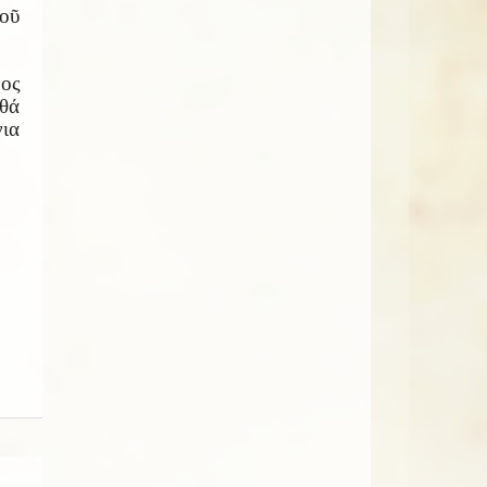
οῦ
νος
 θά
νια