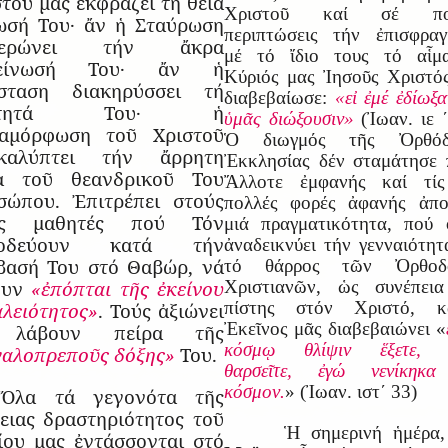
τοῦ μας ἐκφράζει τή θεία
Χριστοῦ καί σέ πο
ωσή Του· ἄν ἡ Σταύρωση
περιπτώσεις τήν ἐπισφραγ
νερώνει τήν ἄκρα
μέ τό ἴδιο τους τό αἷμ
πείνωσή Του· ἄν ἡ
Κύριός μας Ἰησοῦς Χριστό
σταση διακηρύσσει τή
διαβεβαίωσε:
«εἰ ἐμέ ἐδίωξα
ότητά Του· ἡ
ὑμᾶς διώξουσιν»
(Ἰωαν. ιε ΄
αμόρφωση τοῦ Χριστοῦ
Ὁ διωγμός τῆς Ὀρθόδ
καλύπτει τήν ἄρρητη
Ἐκκλησίας δέν σταμάτησε 
α τοῦ θεανδρικοῦ Του
Ἄλλοτε ἐμφανής καί τίς
σώπου. Ἐπιτρέπει στούς
πολλές φορές ἀφανής ἀπο
ῖς μαθητές πού Τόν
μιά πραγματικότητα, πού
νοδεύουν κατά τήν
ἀναδεικνύει τήν γενναιότητ
βασή Του στό Θαβώρ, νά
τό θάρρος τῶν Ὀρθοδ
ουν
«ἐπόπται τῆς ἐκείνου
Χριστιανῶν, ὡς συνέπεια
πίστης στόν Χριστό, κ
αλειότητος»
. Τούς ἀξιώνει
Ἐκεῖνος μᾶς διαβεβαιώνει «
 λάβουν πείρα τῆς
κόσμῳ θλίψιν ἕξετε, 
γαλοπρεποῦς δόξης»
Του.
θαρσεῖτε, ἐγώ νενίκηκα
κόσμον.
» (Ἰωαν. ιστ΄ 33)
Ὅλα τά γεγονότα τῆς
γειας δραστηριότητος τοῦ
Ἡ σημερινή ἡμέρα
ίου μας ἐντάσσονται στό