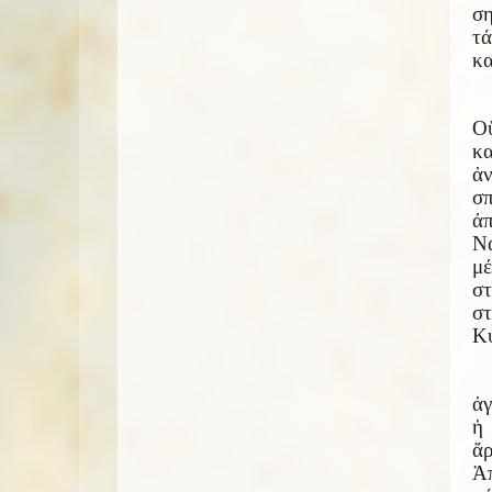
ση
τά
κα
Ο
κ
ἀν
σπ
ἀ
Να
μέ
στ
στ
Κύ
ἀγ
ἡ
ἄρ
Ἀπ