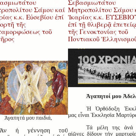
ασμιωτάτου
Σεβασμιωτάτου
ροπολίτου Σάμου καί
Μητροπολίτου Σάμου 
ρίας κ.κ. Εὐσεβίου ἐπί
Ἰκαρίας κ.κ. ΕΥΣΕΒΙΟ
ἑορτῆ τῆς
ἐπί τῇ θλιβερᾷ ἐπετεί
αμορφώσεως τοῦ
τῆς Γενοκτονίας τοῦ
ῆρος
Ποντιακοῦ Ἑλληνισμο
Ἀγαπητοί μου Ἀδελ
Ἡ Ὀρθόδοξη Ἐκκλ
μας εἶναι Ἐκκλησία Μαρτύρ
Ἀγαπητά μου παιδιά,
Τά μέλη της ἀνά 
Ἄν ἡ γέννηση τοῦ
αἰῶνες δίδουν τήν μαρτυρί