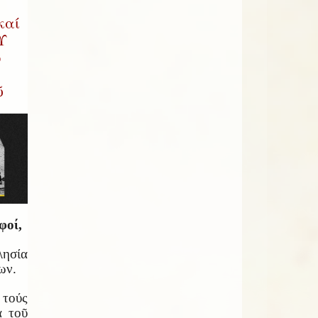
καί
Υ
ῳ
ῦ
φοί,
ησία
ων.
τούς
α τοῦ