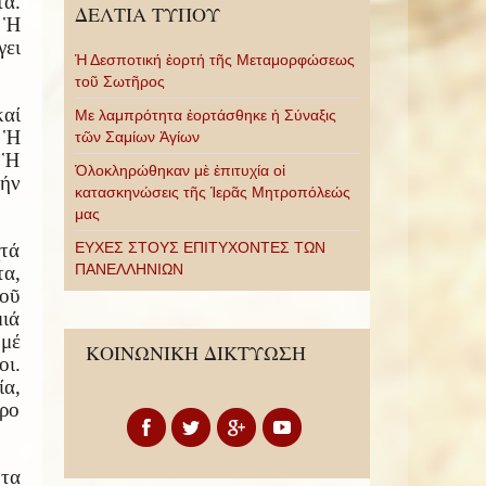
τα.
ΔΕΛΤΙΑ ΤΥΠΟΥ
. Ἡ
γει
Ἡ Δεσποτική ἑορτή τῆς Μεταμορφώσεως
τοῦ Σωτῆρος
καί
Με λαμπρότητα ἑορτάσθηκε ἡ Σύναξις
. Ἡ
τῶν Σαμίων Ἁγίων
. Ἡ
Ὁλοκληρώθηκαν μὲ ἐπιτυχία οἱ
τήν
κατασκηνώσεις τῆς Ἱερᾶς Μητροπόλεώς
μας
ΕΥΧΕΣ ΣΤΟΥΣ ΕΠΙΤΥΧΟΝΤΕΣ ΤΩΝ
χτά
ΠΑΝΕΛΛΗΝΙΩΝ
τα,
εοῦ
ιά
 μέ
ΚΟΙΝΩΝΙΚΗ ΔΙΚΤΥΩΣΗ
οι.
α,
ρο
τα