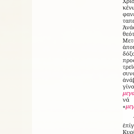
Χρισ
κέν
φα
τα
Ἀνά
θε
Μετ
ἀπο
δόξ
προ
τρε
συ
ἀνά
γίν
μεγ
νά
«
με
ἐπί
Κυρ