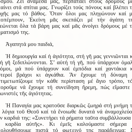
σμου. Ζεῖ ἀνάμεσά μας, περπατάει στούς δρόμους μ
αίνει στά σπίτια μας. Γνωρίζει τούς πόνους καί βλέπει 
υχῆς μας τό βάθος. Ὅταν ὅλοι μας πληγώνουν καί μ
ποπέμπουν, Ἐκείνη μᾶς σκεπάζει μέ τήν ἀγάπη τη
εώνεται ὅλα τά βάρη μας καί μᾶς ἀνοίγει δρόμους μέ 
ματισμό της.
Ἀγαπητά μου παιδιά,
Ἡ δημιουργία καί ἡ ἁγιότητα, στή γῆ μας γεννιῶνται 
ή γῆ ξεδιπλώνονται. Σ’ αὐτή τή γῆ, πού ὑπάρχουν ὁμα
ρόμοι, μά πού ὑπάρχουν καί ἐμπόδια καί χαντάκια κ
υτεροί βράχοι κι ἀγκάθια. Ἄν ἔχουμε τή δύναμη 
τιμετωπίζουμε τήν κάθε περίσταση μέ ἅγιο τρόπο, τ
οροῦμε νά ἔχουμε τή συνείδηση ἤρεμη, πώς εἴμαστε
ωνιστές τῆς ἁγιότητας.
Ἡ Παναγία μας κρατοῦσε διαρκῶς ζωηρά στή μνήμη 
 λόγια τοῦ Θεοῦ καί τά ἔνοιωθε δυνατά νά ἀναμοχλεύ
ν καρδιά της: «Συνετήρει τά ρήματα ταῦτα συμβάλλουσα
ῇ καρδία αὐτῆς». Κι ἐμεῖς καλούμαστε σήμερα 
κολουθήσουμε πιστά τό φωτεινό της παράδειγμα: 