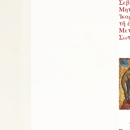
Σεβ
Μητ
Ἰκα
τῆ 
Μετ
Σωτ