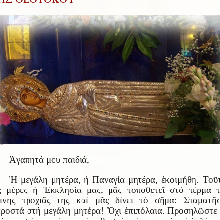
Ἀγαπητά μου παιδιά,
Ἡ μεγάλη μητέρα, ἡ Παναγία μητέρα, ἐκοιμήθη. Τοῦ
ς μέρες ἡ Ἐκκλησία μας, μᾶς τοποθετεῖ στό τέρμα 
ήινης τροχιᾶς της καί μᾶς δίνει τό σῆμα: Σταματῆσ
ροστά στή μεγάλη μητέρα! Ὄχι ἐπιπόλαια. Προσηλῶστε