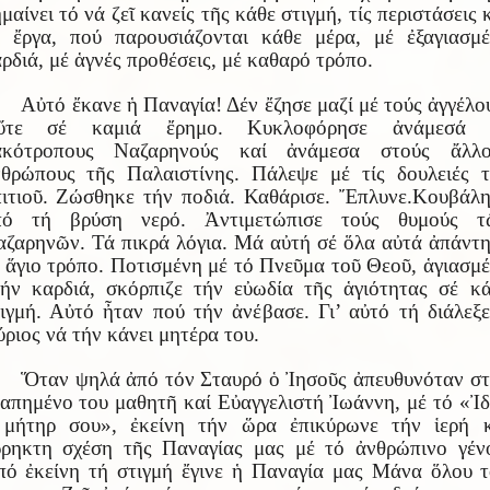
μαίνει τό νά ζεῖ κανείς τῆς κάθε στιγμή, τίς περιστάσεις 
 ἔργα, πού παρουσιάζονται κάθε μέρα, μέ ἐξαγιασμ
ρδιά, μέ ἁγνές προθέσεις, μέ καθαρό τρόπο.
Αὐτό ἔκανε ἡ Παναγία! Δέν ἔζησε μαζί μέ τούς ἀγγέλο
ὔτε σέ καμιά ἔρημο. Κυκλοφόρησε ἀνάμεσά 
ακότροπους Ναζαρηνούς καί ἀνάμεσα στούς ἄλλο
θρώπους τῆς Παλαιστίνης. Πάλεψε μέ τίς δουλειές 
ιτιοῦ. Ζώσθηκε τήν ποδιά. Καθάρισε. Ἔπλυνε.Κουβάλ
πό τή βρύση νερό. Ἀντιμετώπισε τούς θυμούς τ
ζαρηνῶν. Τά πικρά λόγια. Μά αὐτή σέ ὅλα αὐτά ἀπάντ
 ἅγιο τρόπο. Ποτισμένη μέ τό Πνεῦμα τοῦ Θεοῦ, ἁγιασμ
ήν καρδιά, σκόρπιζε τήν εὐωδία τῆς ἁγιότητας σέ κ
ιγμή. Αὐτό ἦταν πού τήν ἀνέβασε. Γι’ αὐτό τή διάλεξ
ριος νά τήν κάνει μητέρα του.
Ὅταν ψηλά ἀπό τόν Σταυρό ὁ Ἰησοῦς ἀπευθυνόταν σ
απημένο του μαθητῆ καί Εὐαγγελιστή Ἰωάννη, μέ τό «Ἰ
 μήτηρ σου», ἐκείνη τήν ὥρα ἐπικύρωνε τήν ἱερή κ
ρηκτη σχέση τῆς Παναγίας μας μέ τό ἀνθρώπινο γέν
ό ἐκείνη τή στιγμή ἔγινε ἡ Παναγία μας Μάνα ὅλου 