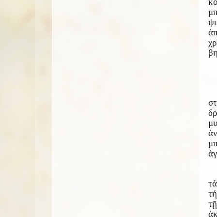
κό
μπ
ψ
ἀ
χρ
βη
στ
δ
μ
ἀν
μπ
ἀγ
τά
τή
τ
ἀ