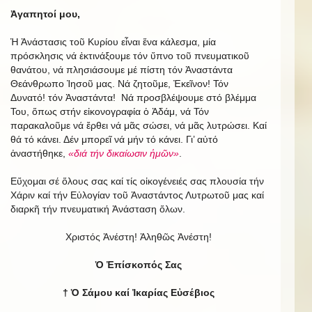
Ἀγαπητοί μου,
Ἡ Ἀνάστασις τοῦ Κυρίου εἶναι ἕνα κάλεσμα, μία
πρόσκλησις νά ἐκτινάξουμε τόν ὕπνο τοῦ πνευματικοῦ
θανάτου, νά πλησιάσουμε μέ πίστη τόν Ἀναστάντα
Θεάνθρωπο Ἰησοῦ μας. Νά ζητοῦμε, Ἐκεῖνον! Τόν
Δυνατό! τόν Ἀναστάντα! Νά προσβλέψουμε στό βλέμμα
Του, ὅπως στήν εἰκονογραφία ὁ Ἀδάμ, νά Τόν
παρακαλοῦμε νά ἔρθει νά μᾶς σώσει, νά μᾶς λυτρώσει. Καί
θά τό κάνει. Δέν μπορεῖ νά μήν τό κάνει. Γι’ αὐτό
ἀναστήθηκε,
«διά τήν δικαίωσιν ἡμῶν»
.
Εὔχομαι σέ ὅλους σας καί τίς οἰκογένειές σας πλουσία τήν
Χάριν καί τήν Εὐλογίαν τοῦ Ἀναστάντος Λυτρωτοῦ μας καί
διαρκῆ τήν πνευματική Ἀνάσταση ὅλων.
Χριστός Ἀνέστη! Ἀληθῶς Ἀνέστη!
Ὁ Ἐπίσκοπός Σας
† Ὁ Σάμου καί Ἰκαρίας Εὐσέβιος