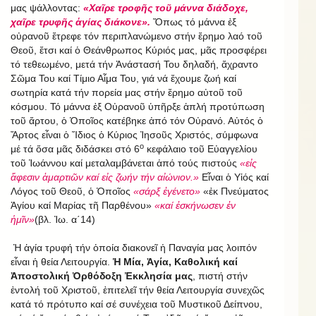
μας ψάλλοντας:
«Χαῖρε τροφῆς τοῦ μάννα διάδοχε,
χαῖρε τρυφῆς ἁγίας διάκονε».
Ὅπως τό μάννα ἐξ
οὐρανοῦ ἔτρεφε τόν περιπλανώμενο στήν ἔρημο λαό τοῦ
Θεοῦ, ἔτσι καί ὁ Θεάνθρωπος Κύριός μας, μᾶς προσφέρει
τό τεθεωμένο, μετά τήν Ἀνάστασή Του δηλαδή, ἄχραντο
Σῶμα Του καί Τίμιο Αἷμα Του, γιά νά ἔχουμε ζωή καί
σωτηρία κατά τήν πορεία μας στήν ἔρημο αὐτοῦ τοῦ
κόσμου. Τό μάννα ἐξ Οὐρανοῦ ὑπῆρξε ἁπλή προτύπωση
τοῦ ἄρτου, ὁ Ὁποῖος κατέβηκε ἀπό τόν Οὐρανό. Αὐτός ὁ
Ἄρτος εἶναι ὁ Ἴδιος ὁ Kύριος Ἰησοῦς Χριστός, σύμφωνα
ο
μέ τά ὅσα μᾶς διδάσκει στό 6
κεφάλαιο τοῦ Εὐαγγελίου
τοῦ Ἰωάννου καί μεταλαμβάνεται ἀπό τούς πιστούς
«εἰς
ἄφεσιν ἁμαρτιῶν καί εἰς ζωήν τήν αἰώνιον.»
Εἶναι ὁ Υἱός καί
Λόγος τοῦ Θεοῦ, ὁ Ὁποῖος
«σάρξ ἐγένετο»
«ἐκ Πνεύματος
Ἁγίου καί Μαρίας τῆ Παρθένου»
«καί ἐσκήνωσεν ἐν
ἡμῖν»
(βλ. Ἰω. α΄14)
Ἡ ἁγία τρυφή τήν ὁποία διακονεῖ ἡ Παναγία μας λοιπόν
εἶναι ἡ θεία Λειτουργία.
Ἡ Μία, Ἁγία, Καθολική καί
Ἀποστολική Ὀρθόδοξη Ἐκκλησία μας
, πιστή στήν
ἐντολή τοῦ Χριστοῦ, ἐπιτελεῖ τήν θεία Λειτουργία συνεχῶς
κατά τό πρότυπο καί σέ συνέχεια τοῦ Μυστικοῦ Δείπνου,