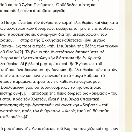
Υἱοῦ καί τοῦ Ἁγίου Πνεύματος. Ὀρθόδοξος πίστις καί
ἀπαισιοδοξία εἶναι ἀσύμβατα μεγέθη.
Τό Πάσχα εἶναι διά τόν ἄνθρωπον ἑορτή ἐλευθερίας καί νίκη κατά
τῶν ἀλλοτριωτικῶν δυνάμεων, ἐκκλησιοποίησις τῆς ὑπάρξεώς
μας, πρόσκλησις εἰς συνερ-γίαν διά τήν μεταμόρφωσιν τοῦ
κόσμου. Ἡ ἱστορία τῆς Ἐκκλησίας καθίσταται «ἕνα μεγάλο
Πάσχα», ὡς πορεία πρός «τήν ἐλευθερίαν τῆς δόξης τῶν τέκνων
τοῦ Θεοῦ»[2]. Τό βίωμα τῆς Ἀναστάσεως ἀποκαλύπτει τό
κέντρον καί τήν ἐσχατολογικήν διάστασιν τῆς ἐν Χριστῷ
ἐλευθερίας. Αἱ βιβλικαί μαρτυρίαι περί τῆς Ἐγέρσεως τοῦ
Σωτῆρος ἀνα-δεικνύουν τήν δύναμιν τῆς ἐλευθερίας τῶν πιστῶν,
εἰς τήν ὁποίαν καί μόνην φανεροῦται τό «μέγα θαῦμα», τό
ὁποῖον παραμένει ἀπρόσιτον εἰς κάθε κατα-ναγκασμόν.
«Βουλομένων γάρ, οὐ τυραννουμένων τό τῆς σωτηρίας
μυστήριον»[3]. Ἡ ἀποδοχή τῆς θείας δωρεᾶς ὡς «διάβασις» τοῦ
πιστοῦ πρός τόν Χριστόν, εἶναι ἡ ἐλευθέ-ρα ὑπαρκτική
ἀπάντησις εἰς τήν ἀγαπητικήν καί σωστικήν «διάβασιν» τοῦ
Ἀναστάντος πρός τόν ἄνθρωπον. «Χωρίς ἐμοῦ οὐ δύνασθε
ποιεῖν οὐδέν»[4].
Τό μυστήριον τῆς Ἀναστάσεως τοῦ Κυρίου συνεχίζει καί σήμερον