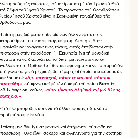
Εἶναι ἡ ὁδός τῆς ἑνώσεως τοῦ ἀνθρώπου μέ τόν Τριαδικό Θεό
στό Σῶμα τοῦ Ἰησοῦ Χριστοῦ. Τό πρόσωπο τοῦ Θεανθρώπου
Κυρίου Ἰησοῦ Χριστοῦ εἶναι ἡ Σαρκωμένη παναλήθεια τῆς
Ὀρθοδοξίας μας.
Ἡ πίστη μας διά μέσου τῶν αἰώνων δέν γνώρισε οὒτε
μεταρρύθμιση, οὒτε ἀντιμεταρρύθμιση. Ἀκόμη κι ὅταν
ἐμφανίσθηκαν ἀναγεννητικές τάσεις, αὐτές ἀπέβλεπαν στήν
ἐπιστροφή στήν παράδοση. Ἡ Ἐκκλησία ἔχει τή μοναδική
δυνατότητα νά διασώζει καί νά διατηρεῖ πάντοτε νέο καί
ἀναλλοίωτο τό Ὀρθόδοξο ἦθος καί φρόνημα καί νά τό παραδίδει
ἀπό γενιά σέ γενιά μέχρις ἐμᾶς σήμερα, οἱ ὁποῖοι πιστεύουμε ὡς
ὀφείλουμε σέ
«ὃ,τι πανταχοῦ, πάντοτε καί ὑπό πάντων
ἐπιστεύθη»,
σύμφωνα καί μέ τόν ὁρισμό τοῦ ὁσίου Βικεντίου
τοῦ ἐκ Λειρίνου, καθώς «
αὐτό εἶναι τό ἀληθινό καί γιά ὅλους
σωτήριο.»
Αὐτό δέν μποροῦμε οὒτε νά τό ἀλλοιώσουμε, οὒτε νά τό
νομοθετήσουμε ἐκ νέου.
Ἡ πίστη μας δεν ἒχει σημαντικά καί ἀσήμαντα, οὐσιώδη καί
ἐπουσιώδη. Ὃλα εἶναι ἰσόκυρα καί ἀλληλένδετα γιά τήν σωτηρία