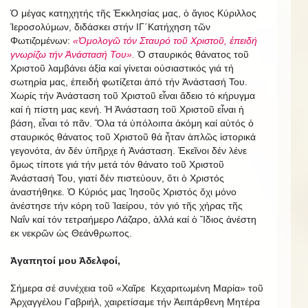
Ὁ μέγας κατηχητής τῆς Ἐκκλησίας μας, ὁ ἅγιος Κύριλλος
Ἱεροσολύμων, διδάσκει στήν ΙΓ΄Κατήχηση τῶν
Φωτιζομένων:
«Ὁμολογῶ τόν Σταυρό τοῦ Χριστοῦ, ἐπειδή
γνωρίζω τήν Ἀνάστασή Του».
Ὁ σταυρικός θάνατος τοῦ
Χριστοῦ λαμβάνει ἀξία καί γίνεται οὐσιαστικός γιά τή
σωτηρία μας, ἐπειδή φωτίζεται ἀπό τήν Ἀνάστασή Του.
Χωρίς τήν Ἀνάσταση τοῦ Χριστοῦ εἶναι ἄδειο τό κήρυγμα
καί ἡ πίστη μας κενή. Ἡ Ἀνάσταση τοῦ Χριστοῦ εἶναι ἡ
βάση, εἶναι τό πᾶν. Ὅλα τά ὑπόλοιπα ἀκόμη καί αὐτός ὁ
σταυρικός θάνατος τοῦ Χριστοῦ θά ἦταν ἁπλῶς ἱστορικά
γεγονότα, ἀν δέν ὑπῆρχε ἡ Ἀνάσταση. Ἐκεῖνοι δέν λένε
ὅμως τίποτε γιά τήν μετά τόν θάνατο τοῦ Χριστοῦ
Ἀνάστασή Του, γιατί δέν πιστεύουν, ὅτι ὁ Χριστός
ἀναστήθηκε. Ὁ Κύριός μας Ἰησοῦς Χριστός ὄχι μόνο
ἀνέστησε τήν κόρη τοῦ Ἰαείρου, τόν γιό τῆς χήρας τῆς
Ναΐν καί τόν τετραήμερο Λάζαρο, ἀλλά καί ὁ Ἴδιος ἀνέστη
εκ νεκρῶν ὡς Θεάνθρωπος.
Ἀγαπητοί μου Ἀδελφοί,
Σήμερα σέ συνέχεια τοῦ «Χαῖρε Κεχαριτωμένη Μαρία» τοῦ
Ἀρχαγγέλου Γαβριήλ, χαιρετίσαμε τήν Ἀειπάρθενη Μητέρα