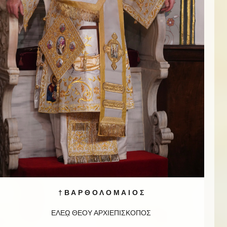
† Β Α Ρ Θ Ο Λ Ο Μ Α Ι Ο Σ
ΕΛΕῼ ΘΕΟΥ ΑΡΧΙΕΠΙΣΚΟΠΟΣ