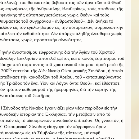
νά κλονίζῃ τάς θετικιστικάς βεβαιότητας τῶν ἀρνητῶν τοῦ Θεοῦ
ὡς «ἀρνήσεως τῆς ἀνθρωπίνης ἐλευθερίας», τούς ὀπαδούς τῆς
«φενάκης τῆς αὐτοπραγματώσεως χωρίς Θεόν» καί τούς
θαυμαστάς τοῦ συγχρόνου «ἀνθρωποθεοῦ». Δέν ἀνήκει τό
μέλλον εἰς τόν ἐγκλω-βισμόν εἰς τήν αὐτάρεσκον, συρρικνωτικήν
καί κλειστήν ἐνθαδικότητα. Δέν ὑπάρχει ἀληθής ἐλευθερία χωρίς
Ἀνάστασιν, χωρίς προοπτικήν αἰωνιότητος.
Πηγήν ἀναστασίμου εὐφροσύνης διά τήν Ἁγίαν τοῦ Χριστοῦ
Μεγάλην Ἐκκλησίαν ἀποτελεῖ ἐφέτος καί ὁ κοινός ἑορτασμός τοῦ
Πάσχα ὑπό σύμπαντος τοῦ χριστιανικοῦ κόσμου, ὁμοῦ μετά τῆς
ῆς
1700
ἐπετείου τῆς Α’ ἐν Νικαίᾳ Οἰκουμενικῆς Συνόδου, ἡ ὁποία
κατεδίκασε τήν κακοδοξίαν τοῦ Ἀρείου, τοῦ «κατασμικρύναντος
τῆς Τριάδος τόν ἕνα, Υἱόν καί Λόγον ὄντα Θεοῦ», καί ἐθέσπισε
τόν τρόπον καθορισμοῦ τῆς ἡμερομηνίας διά τήν ἑορτήν τῆς
Ἀναστάσεως τοῦ Σωτῆρος.
Ἡ Σύνοδος τῆς Νικαίας ἐγκαινιάζει μίαν νέαν περίοδον εἰς τήν
συνοδικήν ἱστορίαν τῆς Ἐκκλησίας, τήν μετάβασιν ἀπό τό
τοπικόν εἰς τό οἰκουμενικόν συνοδικόν ἐπίπεδον. Ὡς γνωστόν, ἡ
Α´ Οἰκουμενική Σύνοδος εἰσήγαγε τόν «ἄγραφον» ὅρον
«ὁμοούσιος» εἰς τό Σύμβολον τῆς πίστεως, μέ σαφῆ
σωτηριολογικήν ἀναφοράν, ἡ ὁποία παραμένει τό οὐσιῶδες