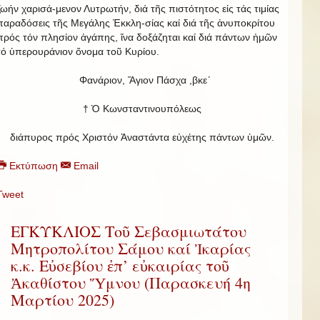
ζωήν χαρισά-μενον Λυτρωτήν, διά τῆς πιστότητος εἰς τάς τιμίας
παραδόσεις τῆς Μεγάλης Ἐκκλη-σίας καί διά τῆς ἀνυποκρίτου
πρός τόν πλησίον ἀγάπης, ἵνα δοξάζηται καί διά πάντων ἡμῶν
τό ὑπερουράνιον ὄνομα τοῦ Κυρίου.
Φανάριον, Ἅγιον Πάσχα ,βκε´
† Ὁ Κωνσταντινουπόλεως
διάπυρος πρός Χριστόν Ἀναστάντα εὐχέτης πάντων ὑμῶν.
Εκτύπωση
Email
Tweet
ΕΓΚΥΚΛΙΟΣ Τοῦ Σεβασμιωτάτου
Μητροπολίτου Σάμου καί Ἰκαρίας
κ.κ. Εὐσεβίου ἐπ’ εὐκαιρίας τοῦ
Ἀκαθίστου Ὕμνου (Παρασκευή 4η
Μαρτίου 2025)