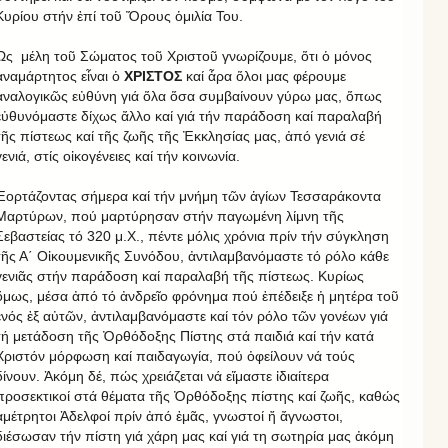
Κυρίου στήν ἐπί τοῦ Ὄρους ὁμιλία Του.
Ὡς μέλη τοῦ Σώματος τοῦ Χριστοῦ γνωρίζουμε, ὅτι ὁ μόνος
ἀναμάρτητος εἶναι ὁ
ΧΡΙΣΤΟΣ
καί ἆρα ὅλοι μας φέρουμε
ἀναλογικῶς εὐθύνη γιά ὅλα ὅσα συμβαίνουν γύρω μας, ὅπως
εὐθυνόμαστε δίχως ἄλλο καί γιά τήν παράδοση καί παραλαβή
τῆς πίστεως καί τῆς ζωῆς τῆς Ἐκκλησίας μας, ἀπό γενιά σέ
γενιά, στίς οἰκογένειες καί τήν κοινωνία.
Ἑορτάζοντας σήμερα καί τήν μνήμη τῶν ἁγίων Τεσσαράκοντα
Μαρτύρων, πού μαρτύρησαν στήν παγωμένη λίμνη τῆς
Σεβαστείας τό 320 μ.Χ., πέντε μόλις χρόνια πρίν τήν σύγκληση
τῆς Α΄ Οἰκουμενικῆς Συνόδου, ἀντιλαμβανόμαστε τό ρόλο κάθε
γενιᾶς στήν παράδοση καί παραλαβή τῆς πίστεως. Κυρίως
ὅμως, μέσα ἀπό τό ἀνδρεῖο φρόνημα πού ἐπέδειξε ἡ μητέρα τοῦ
ἑνός ἐξ αὐτῶν, ἀντιλαμβανόμαστε καί τόν ρόλο τῶν γονέων γιά
τή μετάδοση τῆς Ὀρθόδοξης Πίστης στά παιδιά καί τήν κατά
Χριστόν μόρφωση καί παιδαγωγία, πού ὀφείλουν νά τούς
δίνουν. Ἀκόμη δέ, πώς χρειάζεται νά εἴμαστε ἰδιαίτερα
προσεκτικοί στά θέματα τῆς Ὀρθόδοξης πίστης καί ζωῆς, καθώς
ἀμέτρητοι Ἀδελφοί πρίν ἀπό ἐμᾶς, γνωστοί ἤ ἄγνωστοι,
διέσωσαν τήν πίστη γιά χάρη μας καί γιά τη σωτηρία μας ἀκόμη