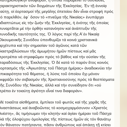
χαρακτηριστικόν τῶν δογμάτων τῆς Ἐκκλησίας. Ἐν τῇ ἐννοίᾳ
ταύτῃ, οἱ ἑορτασμοί τῆς μεγάλης ἐπετείου δέν εἶναι στροφή πρός
τό παρελθόν, ἐφ᾿ ὅσον τό «πνεῦμα τῆς Νικαίας» ἐνυπάρχει
ἀδιαπτώτως εἰς τήν ζωήν τῆς Ἐκκλησίας, ἡ ἑνότης τῆς ὁποίας
συναρτᾶται μέ τήν ὀρθήν κατανόησιν καί ἀνάπτυξιν τῆς
συνοδικῆς ταυτότητός της. Ὁ λόγος περί τῆς Α’ ἐν Νικαίᾳ
Οἰκουμενικῆς Συνόδου ὑπενθυμίζει τά κοινά χριστιανικά
ἀρχέτυπα καί τήν σημασίαν τοῦ ἀγῶνος κατά τῶν
διαστρεβλώσεων τῆς ἀμωμήτου ἡμῶν πίστεως καί μᾶς
προτρέπει νά στραφῶμεν πρός τό βάθος καί τήν οὐσίαν τῆς
παραδόσεως τῆς Ἐκκλησίας. Ὁ δέ κατά τό παρόν ἔτος κοινός
ἑορτασμός τῆς «Ἁγιωτάτης τοῦ Πάσχα ἡμέρας» ἀναδεικνύει τήν
ἐπικαιρότητα τοῦ θέματος, ἡ λύσις τοῦ ὁποίου ὄχι μόνον
ἐκφράζει τόν σεβασμόν τῆς Χριστιανοσύνης πρός τά θεσπίσματα
τῆς Συνόδου τῆς Νικαίας, ἀλλά καί τήν συνείδησιν ὅτι «οὐ
πρέπει ἐν τοιαύτῃ ἁγιότητι εἶναί τινα διαφοράν».
Μέ τοιαῦτα αἰσθήματα, ἔμπλεοι τοῦ φωτός καί τῆς χαρᾶς τῆς
Ἀναστάσεως καί ἀναβοῶντες τό κοσμοχαρμόσυνον «Χριστός
Ἀνέστη», ἄς τιμήσωμεν τήν κλητήν καί ἁγίαν ἡμέραν τοῦ Πάσχα
διά τῆς ὁλοψύχου ὁμολογίας τῆς πίστεως ἡμῶν εἰς τόν θανάτῳ
τόν θάνατον πατήσαντα, πᾶσιν ἀνθρώποις καί ἁπάσῃ τῇ κτίσει