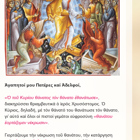
Ἀγαπητοί μου Πατέρες καί Ἀδελφοί,
«Ὁ τοῦ Κυρίου θάνατος τόν θάνατο ἐθανάτωσε»
,
διακηρύσσει θριαμβευτικά ὁ ἱερός Χρυσόστομος. Ὁ
Κύριος, δηλαδή, μέ τόν θάνατό του θανάτωσε τόν θάνατο,
γι’ αὐτό καί ὅλοι οἱ πιστοί γεμάτοι εὐφροσύνη
«θανάτου
ἑορτάζομεν νέκρωσιν»
.
Γιορτάζουμε τήν νέκρωση τοῦ θανάτου, τήν κατάργηση