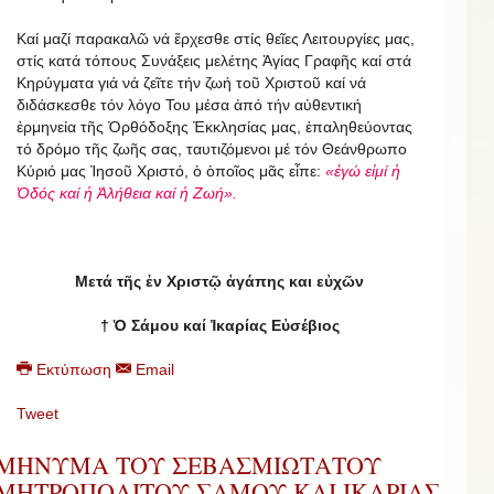
Καί μαζί παρακαλῶ νά ἔρχεσθε στίς θεῖες Λειτουργίες μας,
στίς κατά τόπους Συνάξεις μελέτης Ἁγίας Γραφῆς καί στά
Κηρύγματα γιά νά ζεῖτε τήν ζωή τοῦ Χριστοῦ καί νά
διδάσκεσθε τόν λόγο Του μέσα ἀπό τήν αὐθεντική
ἑρμηνεία τῆς Ὀρθόδοξης Ἐκκλησίας μας, ἐπαληθεύοντας
τό δρόμο τῆς ζωῆς σας, ταυτιζόμενοι μέ τόν Θεάνθρωπο
Κύριό μας Ἰησοῦ Χριστό, ὁ ὁποῖος μᾶς εἶπε:
«ἐγώ εἰμί ἡ
Ὁδός καί ἡ Ἀλήθεια καί ἡ Ζωή».
Μετά τῆς ἐν Χριστῷ ἀγάπης και εὐχῶν
† Ὁ Σάμου καί Ἰκαρίας Εὐσέβιος
Εκτύπωση
Email
Tweet
ΜΗΝΥΜΑ ΤΟΥ ΣΕΒΑΣΜΙΩΤΑΤΟΥ
ΜΗΤΡΟΠΟΛΙΤΟΥ ΣΑΜΟΥ ΚΑΙ ΙΚΑΡΙΑΣ