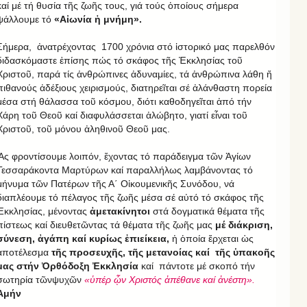
καί μέ τή θυσία τῆς ζωῆς τους, γιά τούς ὁποίους σήμερα
ψάλλουμε τό
«Αἰωνία ἡ μνήμη».
Σήμερα, ἀνατρέχοντας 1700 χρόνια στό ἱστορικό μας παρελθόν
διδασκόμαστε ἐπίσης πώς τό σκάφος τῆς Ἐκκλησίας τοῦ
Χριστοῦ, παρά τίς ἀνθρώπινες ἀδυναμίες, τά ἀνθρώπινα λάθη ἤ
πιθανούς ἀδέξιους χειρισμούς, διατηρεῖται σέ ἀλάνθαστη πορεία
μέσα στή θάλασσα τοῦ κόσμου, διότι καθοδηγεῖται ἀπό τήν
Χάρη τοῦ Θεοῦ καί διαφυλάσσεται ἀλώβητο, γιατί εἶναι τοῦ
Χριστοῦ, τοῦ μόνου ἀληθινοῦ Θεοῦ μας.
Ἄς φροντίσουμε λοιπόν, ἔχοντας τό παράδειγμα τῶν Ἁγίων
Τεσσαράκοντα Μαρτύρων καί παραλλήλως λαμβάνοντας τό
μήνυμα τῶν Πατέρων τῆς Α΄ Οἰκουμενικῆς Συνόδου, νά
διαπλέουμε τό πέλαγος τῆς ζωῆς μέσα σέ αὐτό τό σκάφος τῆς
Ἐκκλησίας, μένοντας
ἀμετακίνητοι
στά δογματικά θέματα τῆς
πίστεως καί διευθετῶντας τά θέματα τῆς ζωῆς μας
μέ διάκριση,
σύνεση, ἀγάπη καί κυρίως ἐπιείκεια,
ἡ ὁποία ἔρχεται ὡς
ἀποτέλεσμα
τῆς προσευχῆς, τῆς μετανοίας καί τῆς ὑπακοῆς
μας στήν Ὀρθόδοξη Ἐκκλησία
καί πάντοτε μέ σκοπό τήν
σωτηρία τῶνψυχῶν
«ὑπέρ ᾧν Χριστός ἀπέθανε καί ἀνέστη».
Ἀμήν