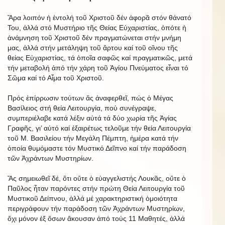
Ἄρα λοιπόν ἡ ἐντολή τοῦ Χριστοῦ δέν ἀφορᾶ στόν θάνατό
Του, ἀλλά στό Μυστήριο τῆς Θείας Εὐχαριστίας, ὁπότε ἡ
ἀνάμνηση τοῦ Χριστοῦ δέν πραγματώνεται στήν μνήμη
μας, ἀλλά στήν μετάληψη τοῦ ἄρτου καί τοῦ οἴνου τῆς
θείας Εὐχαριστίας, τά ὁποῖα σαφῶς καί πραγματικῶς, μετά
τήν μεταβολή ἀπό τήν χάρη τοῦ Ἁγίου Πνεύματος εἶναι τό
Σῶμα καί τό Αἷμα τοῦ Χριστοῦ.
Πρός ἐπίρρωσιν τούτων ἄς ἀναφερθεῖ, πώς ὁ Μέγας
Βασίλειος στή θεία Λειτουργία, πού συνέγραψε,
συμπεριέλαβε κατά λέξιν αὐτά τά δύο χωρία τῆς Ἁγίας
Γραφῆς, γι’ αὐτό καί ἐξαιρέτως τελοῦμε τήν θεία Λειτουργία
τοῦ Μ. Βασιλείου τήν Μεγάλη Πέμπτη, ἡμέρα κατά τήν
ὁποία θυμόμαστε τόν Μυστικό Δεῖπνο καί τήν παράδοση
τῶν Ἀχράντων Μυστηρίων.
Ἄς σημειωθεῖ δέ, ὅτι οὔτε ὁ εὐαγγελιστής Λουκᾶς, οὔτε ὁ
Παῦλος ἦταν παρόντες στήν πρώτη Θεία Λειτουργία τοῦ
Μυστικοῦ Δείπνου, ἀλλά μέ χαρακτηριστική ὁμοιότητα
περιγράφουν τήν παράδοση τῶν Ἀχράντων Μυστηρίων,
ὄχι μόνον ἐξ ὅσων ἄκουσαν ἀπό τούς 11 Μαθητές, ἀλλά