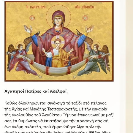
Ἀγαπητοί Πατέρες καί Ἀδελφοί,
Καθώς ὁλοκληρώνεται σιγά-σιγά τό ταξίδι στό πέλαγος
τῆς Ἁγίας καί Μεγάλης Τεσσαρακοστῆς, μέ τήν εὐκαιρία
τῆς ἀκολουθίας τοῦ Ἀκαθίστου Ὕμνου ἐπικοινωνοῦμε μαζί
σας ἐπιθυμώντας νά ἐπιστήσουμε τήν προσοχή σας σέ
ἕνα ἀκόμη σκόπελο, πού ἐμφανίσθηκε λίγο πρίν τήν
εἴσοδό μας στό λιμάνι τῆς Ἁγίας καί Μεγάλης Ἑβδομάδος.