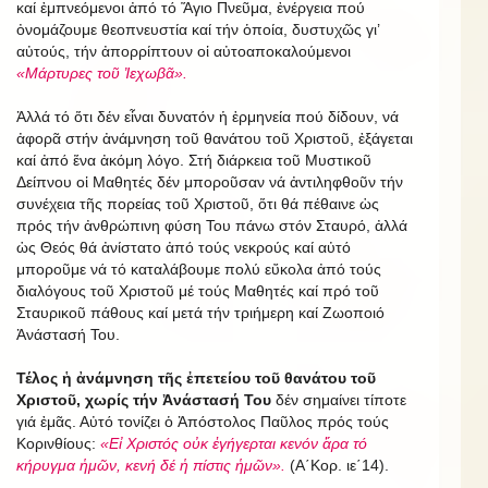
καί ἐμπνεόμενοι ἀπό τό Ἅγιο Πνεῦμα, ἐνέργεια πού
ὀνομάζουμε θεοπνευστία καί τήν ὁποία, δυστυχῶς γι’
αὐτούς, τήν ἀπορρίπτουν οἱ αὐτοαποκαλούμενοι
«Μάρτυρες τοῦ Ἰεχωβᾶ».
Ἀλλά τό ὅτι δέν εἶναι δυνατόν ἡ ἑρμηνεία πού δίδουν, νά
ἀφορᾶ στήν ἀνάμνηση τοῦ θανάτου τοῦ Χριστοῦ, ἐξάγεται
καί ἀπό ἕνα ἀκόμη λόγο. Στή διάρκεια τοῦ Μυστικοῦ
Δείπνου οἱ Μαθητές δέν μποροῦσαν νά ἀντιληφθοῦν τήν
συνέχεια τῆς πορείας τοῦ Χριστοῦ, ὅτι θά πέθαινε ὡς
πρός τήν ἀνθρώπινη φύση Του πάνω στόν Σταυρό, ἀλλά
ὡς Θεός θά ἀνίστατο ἀπό τούς νεκρούς καί αὐτό
μποροῦμε νά τό καταλάβουμε πολύ εὔκολα ἀπό τούς
διαλόγους τοῦ Χριστοῦ μέ τούς Μαθητές καί πρό τοῦ
Σταυρικοῦ πάθους καί μετά τήν τριήμερη καί Ζωοποιό
Ἀνάστασή Του.
Τέλος ἡ ἀνάμνηση τῆς ἐπετείου τοῦ θανάτου τοῦ
Χριστοῦ, χωρίς τήν Ἀνάστασή Του
δέν σημαίνει τίποτε
γιά ἐμᾶς. Αὐτό τονίζει ὁ Ἀπόστολος Παῦλος πρός τούς
Κορινθίους:
«Εἰ Χριστός οὐκ ἐγήγερται κενόν ἄρα τό
κήρυγμα ἡμῶν, κενή δέ ἡ πίστις ἡμῶν».
(Α΄Κορ. ιε΄14).