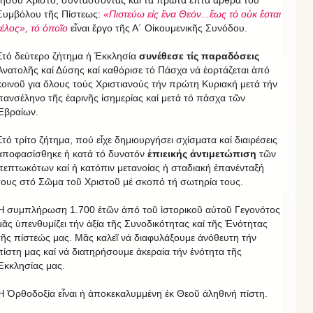
Ἰησοῦ Χριστό, συντάσσοντας καί τά πρῶτα ἑπτά ἄρθρα τοῦ
Συμβόλου τῆς Πίστεως:
«Πιστεύω εἰς ἕνα Θεόν...ἕως τό οὐκ ἔσται
τέλος», τό ὁποῖο
εἶναι ἔργο τῆς Α΄ Οἰκουμενικῆς Συνόδου.
Στό δεύτερο ζήτημα ἡ Ἐκκλησία
συνέθεσε τίς παραδόσεις
Ἀνατολῆς καί Δύσης καί καθόρισε τό Πάσχα νά ἑορτάζεται ἀπό
κοινοῦ για ὅλους τούς Χριστιανούς τήν πρώτη Κυριακή μετά τήν
πανσέληνο τῆς ἐαρινῆς ἰσημερίας καί μετά τό πάσχα τῶν
Ἑβραίων.
Στό τρίτο ζήτημα, πού εἶχε δημιουργήσει σχίσματα καί διαιρέσεις
ἀποφασίσθηκε ἡ κατά τό δυνατόν
ἐπιεικής ἀντιμετώπιση
τῶν
πεπτωκότων καί ἡ κατόπιν μετανοίας ἡ σταδιακή ἐπανένταξή
τους στό Σῶμα τοῦ Χριστοῦ μέ σκοπό τή σωτηρία τους.
Ἡ συμπλήρωση 1.700 ἐτῶν ἀπό τοῦ ἱστορικοῦ αὐτοῦ Γεγονότος
μᾶς ὑπενθυμίζει τήν ἀξία τῆς Συνοδικότητας καί τῆς Ἑνότητας
τῆς πίστεώς μας. Μᾶς καλεῖ νά διαφυλάξουμε ἀνόθευτη τήν
πίστη μας καί νά διατηρήσουμε ἀκεραία τήν ἑνότητα τῆς
Ἐκκλησίας μας.
Ἡ Ὀρθοδοξία εἶναι ἡ ἀποκεκαλυμμένη ἐκ Θεοῦ ἀληθινή πίστη.