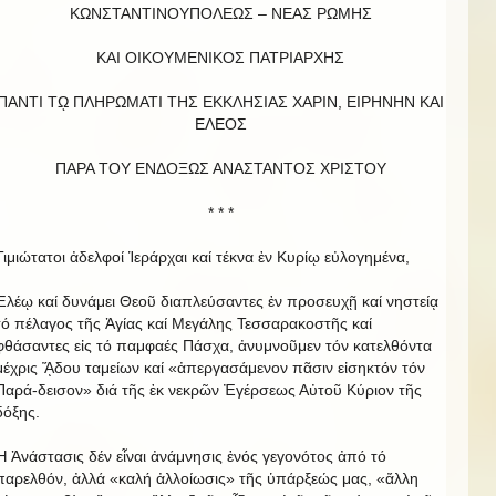
ΚΩΝΣΤΑΝΤΙΝΟΥΠΟΛΕΩΣ – ΝΕΑΣ ΡΩΜΗΣ
ΚΑΙ ΟΙΚΟΥΜΕΝΙΚΟΣ ΠΑΤΡΙΑΡΧΗΣ
ΠΑΝΤΙ Τῼ ΠΛΗΡΩΜΑΤΙ ΤΗΣ ΕΚΚΛΗΣΙΑΣ ΧΑΡΙΝ, ΕΙΡΗΝΗΝ ΚΑΙ
EΛΕΟΣ
ΠΑΡΑ ΤΟΥ ΕΝΔΟΞΩΣ ΑΝΑΣΤΑΝΤΟΣ ΧΡΙΣΤΟΥ
* * *
Τιμιώτατοι ἀδελφοί Ἱεράρχαι καί τέκνα ἐν Κυρίῳ εὐλογημένα,
Ἐλέῳ καί δυνάμει Θεοῦ διαπλεύσαντες ἐν προσευχῇ καί νηστείᾳ
τό πέλαγος τῆς Ἁγίας καί Μεγάλης Τεσσαρακοστῆς καί
φθάσαντες εἰς τό παμφαές Πάσχα, ἀνυμνοῦμεν τόν κατελθόντα
μέχρις ᾍδου ταμείων καί «ἀπεργασάμενον πᾶσιν εἰσηκτόν τόν
Παρά-δεισον» διά τῆς ἐκ νεκρῶν Ἐγέρσεως Αὐτοῦ Κύριον τῆς
δόξης.
Ἡ Ἀνάστασις δέν εἶναι ἀνάμνησις ἑνός γεγονότος ἀπό τό
παρελθόν, ἀλλά «καλή ἀλλοίωσις» τῆς ὑπάρξεώς μας, «ἄλλη