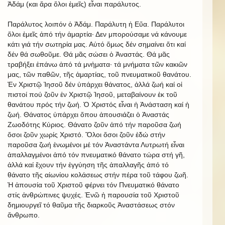
Ἀδάμ (και ἄρα ὅλοι ἐμεῖς) εἶναι παράλυτος.
Παράλυτος λοιπόν ὁ Ἀδάμ. Παράλυτη ἡ Εὔα. Παράλυτοι
ὅλοι ἐμεῖς ἀπό τήν ἁμαρτία· Δεν μπορούσαμε νά κάνουμε
κάτι γιά τήν σωτηρία μας. Αὐτό ὅμως δέν σημαίνει ὅτι καί
δέν θά σωθοῦμε. Θά μᾶς σώσει ὁ Ἀναστάς. Θά μᾶς
τραβήξει ἐπάνω ἀπό τά μνἠματα· τά μνήματα τῶν κακιῶν
μας, τῶν παθῶν, τῆς ἁμαρτίας, τοῦ πνευματικοῦ θανάτου.
Ἐν Χριστῷ Ἰησοῦ δέν ὑπάρχει θάνατος, ἀλλά ζωή καί οἱ
πιστοί πού ζοῦν ἐν Χριστῷ Ἰησοῦ, μεταβαίνουν ἐκ τοῦ
θανάτου πρός τήν ζωή. Ὁ Χριστός εἶναι ἡ Ἀνάσταση καί ἡ
ζωή. Θάνατος ὑπάρχει ὅπου ἀπουσιάζει ὁ Ἀναστάς
Ζωοδότης Κύριος. Θάνατο ζοῦν ἀπό τήν παροῦσα ζωή
ὅσοι ζοῦν χωρίς Χριστό. Ὅλοι ὅσοι ζοῦν ἐδώ στήν
παροῦσα ζωή ἑνωμένοι μέ τόν Ἀναστάντα Λυτρωτή εἶναι
ἀπαλλαγμένοι ἀπό τόν πνευματικό θάνατο τώρα στή γῆ,
ἀλλά καί ἔχουν τήν ἐγγύηση τῆς ἀπαλλαγῆς ἀπό τό
θάνατο τῆς αἰωνίου κολάσεως στήν πέρα τοῦ τάφου ζωῆ.
Ἡ ἀπουσία τοῦ Χριστοῦ φέρνει τόν Πνευματικό θάνατο
στίς ἀνθρώπινες ψυχές. Ἐνῶ ἡ παρουσία τοῦ Χριστοῦ
δημιουργεῖ τό θαῦμα τῆς διαρκοῦς Ἀναστάσεως στόν
ἄνθρωπο.