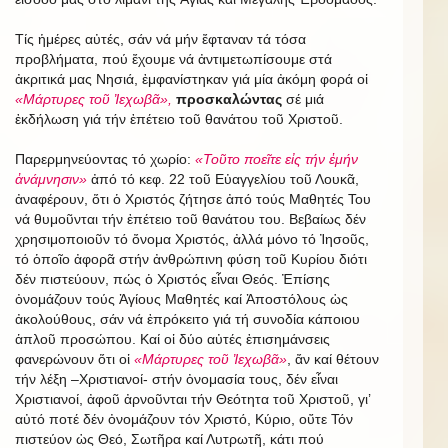
Τίς ἡμέρες αὐτές, σάν νά μήν ἔφταναν τά τόσα
προβλήματα, πού ἔχουμε νά ἀντιμετωπίσουμε στά
ἀκριτικά μας Νησιά, ἐμφανίστηκαν γιά μία ἀκόμη φορά οἱ
«Μάρτυρες τοῦ Ἰεχωβᾶ»,
προσκαλώντας
σέ μιά
ἐκδήλωση γιά τήν ἐπέτειο τοῦ θανάτου τοῦ Χριστοῦ.
Παρερμηνεύοντας τό χωρίο:
«Τοῦτο ποεῖτε εἰς τήν ἐμήν
ἀνάμνησιν»
ἀπό τό κεφ. 22 τοῦ Εὐαγγελίου τοῦ Λουκᾶ,
ἀναφέρουν, ὅτι ὁ Χριστός ζήτησε ἀπό τούς Μαθητές Του
νά θυμοῦνται τήν ἐπέτειο τοῦ θανάτου του. Βεβαίως δέν
χρησιμοποιοῦν τό ὄνομα Χριστός, ἀλλά μόνο τό Ἰησοῦς,
τό ὁποῖο ἀφορᾶ στήν ἀνθρώπινη φύση τοῦ Κυρίου διότι
δέν πιστεύουν, πώς ὁ Χριστός εἶναι Θεός. Ἐπίσης
ὀνομάζουν τούς Ἁγίους Μαθητές καί Ἀποστόλους ὡς
ἀκολούθους, σάν νά ἐπρόκειτο γιά τή συνοδία κάποιου
ἁπλοῦ προσώπου. Καί οἱ δύο αὐτές ἐπισημάνσεις
φανερώνουν ὅτι οἱ
«Μάρτυρες τοῦ Ἰεχωβᾶ»
, ἄν καί θέτουν
τήν λέξη –Χριστιανοί- στήν ὀνομασία τους, δέν εἶναι
Χριστιανοί, ἀφοῦ ἀρνοῦνται τήν Θεότητα τοῦ Χριστοῦ, γι’
αὐτό ποτέ δέν ὀνομάζουν τόν Χριστό, Κύριο, οὔτε Τόν
πιστεύον ὡς Θεό, Σωτῆρα καί Λυτρωτῆ, κάτι πού