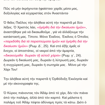
Πῶς νά μήν ἐκρήγνυται ἡφαίστειο χαρᾶς μέσα μας,
δοξολογίας καί εὐχαριστίας στόν Ἀναστάντα·
Ὁ θεῖος Παῦλος τήν ἀλήθεια αὐτή τήν παριστᾶ μέ δύο
λέξεις. Ὁ Χριστός λέει,
«ἠγέρθη διά τήν δικαίωσιν ἡμῶν»
,
ἀναστήθηκε γιά νά δικαιωθοῦμε , γιά νά ἀλλάξουμε τήν
κατάστασή μας. Τίποτε. Μόνο Ἐκεῖνος. Ἐκεῖνος ὁ Ὁποῖος
«παρεδόθη διά τά παραπτώματα ἡμῶν καί ἡγέρθη διά τήν
δικαίωσιν ἡμῶν»
(Ρωμ. Δ΄, 25). Καί στό ἐξῆς ἐμεῖς οἱ
ἔνοχοι, οἱ ἀποστάτες, οἱ νεκροί ἀπό τήν ἁμαρτία,
«δικαιούμεθα δωρεάν τῇ αὐτοῦ χάριτι»
(Ρωμ. γ΄, 24).
Δωρεάν ἡ δικαίωσή μας, δωρεάν ἡ λύτρωσή μας, δωρεάν
ἡ συγχώρεσή μας, δωρεάν ἡ σωτηρία μας . Μόνο μέ τήν
Χάρι Του!
Την ἀλήθεια αὐτή τήν παριστᾶ ἡ Ὀρθόδοξη Ἐκκλησία καί
μέ τήν εἰκονογραφία της.
Ὁ Κύριος πιάνοντας τόν Ἀδάμ ἀπό τό χέρι, δέν τόν πιάνει
ἀπό τήν παλάμη, ἀλλά ἀπό τόν καρπό. Καί μάλιστα ἡ
παλάμη τοῦ Ἀδάμ πέφτει ἀδύναμη πρός τά κάτω. Διότι ὁ