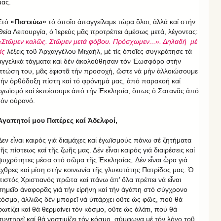
μας.
Στό
«Πιστεύω»
τό ὁποῖο ἀπαγγείλαμε τώρα ὃλοι, ἀλλά καί στήν
Θεία Λειτουργία, ὁ Ἱερεύς μᾶς προτρέπει ἀμέσως μετά, λέγοντας:
«Στῶμεν καλῶς. Στῶμεν μετά φόβου. Πρόσχωμεν...». Δηλαδή μέ
ίς
λέξεις τοῦ Ἀρχαγγέλου Μιχαήλ, μέ τίς ὁποῖες συγκράτησε τά
ἀγγελικά τάγματα καί δέν ἀκολούθησαν τόν Ἑωσφόρο στήν
πτώση του, μᾶς ἐφιστᾶ τήν προσοχή, ὥστε νά μήν ἀλλοιώσουμε
τήν ὀρθόδοξη πίστη καί τό φρόνημά μας, ἀπό παρακοή καί
ἐγωϊσμό καί ἐκπέσουμε ἀπό τήν Ἐκκλησία, ὅπως ὁ Σατανᾶς ἀπό
τόν οὐρανό.
Ἀγαπητοί μου Πατέρες καί Ἀδελφοί,
Δεν εἶναι καιρός γιά διαμάχες καί ἐγωϊσμούς πάνω σέ ζητήματα
τῆς πίστεως καί τῆς ζωῆς μας. Δέν εἶναι καιρός γιά διαιρέσεις καί
ψυχρότητες μέσα στό σῶμα τῆς Ἐκκλησίας. Δέν εἶναι ὧρα γιά
ἔχθρες καί μίση στήν κοινωνία τῆς γλυκυτάτης Πατρίδος μας. Ὁ
πιστός Χριστιανός πρῶτα καί πάνω ἀπ’ ὅλα πρέπει νά εἶναι
σημεῖο ἀναφορᾶς γιά τήν εἰρήνη καί τήν ἀγάπη στό σύγχρονο
κόσμο, ἀλλιῶς δέν μπορεῖ νά ὑπάρχει οὔτε ὡς φῶς, πού θά
φωτίζει καί θά θερμαίνει τόν κόσμο, οὔτε ὡς ἁλάτι, πού θά
συντηρεῖ καί θά νοστιμίζει τόν κόσμο, σύμφωνα μέ τόν λόγο τοῦ