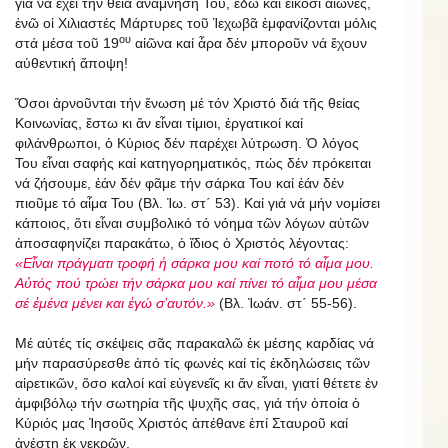
γιά νά ἔχει τήν θεία ἀνάμνησή Του, ἐδῶ καί εἴκοσι αἰῶνες,
ἐνῶ οἱ Χιλιαστές Μάρτυρες τοῦ Ἱεχωβᾶ ἐμφανίζονται μόλις
ου
στά μέσα τοῦ 19
αἰῶνα καί ἆρα δέν μποροῦν νά ἔχουν
αὐθεντική ἄποψη!
Ὅσοι ἀρνοῦνται τήν ἕνωση μέ τόν Χριστό διά τῆς θείας
Κοινωνίας, ἔστω κι ἄν εἶναι τίμιοι, ἐργατικοί καί
φιλάνθρωποι, ὁ Κύριος δέν παρέχει λύτρωση. Ὁ λόγος
Του εἶναι σαφής καί κατηγορηματικός, πώς δέν πρόκειται
νά ζήσουμε, ἐάν δέν φᾶμε τήν σάρκα Του καί ἐάν δέν
πιοῦμε τό αἷμα Του (Βλ. Ἰω. στ΄ 53). Καί γιά νά μήν νομίσει
κάποιος, ὅτι εἶναι συμβολικό τό νόημα τῶν λόγων αὐτῶν
ἀποσαφηνίζει παρακάτω, ὁ ἴδιος ὁ Χριστός λέγοντας:
«Εἶναι πράγματι τροφή ἡ σάρκα μου καί ποτό τό αἷμα μου.
Αὐτός πού τρώει τήν σάρκα μου καί πίνει τό αἷμα μου μέσα
σέ ἐμένα μένει και ἐγώ σ’αυτόν.»
(Βλ. Ἰωάν. στ΄ 55-56).
Μέ αὐτές τίς σκέψεις σᾶς παρακαλῶ ἐκ μέσης καρδίας νά
μήν παρασύρεσθε ἀπό τίς φωνές καί τίς ἐκδηλώσεις τῶν
αἱρετικῶν, ὅσο καλοί καί εὐγενεῖς κι ἄν εἶναι, γιατί θέτετε ἐν
ἀμφιβόλῳ τήν σωτηρία τῆς ψυχῆς σας, γιά τήν ὁποία ὁ
Κύριός μας Ἰησοῦς Χριστός ἀπέθανε ἐπί Σταυροῦ καί
ἀνέστη ἐκ νεκρῶν.