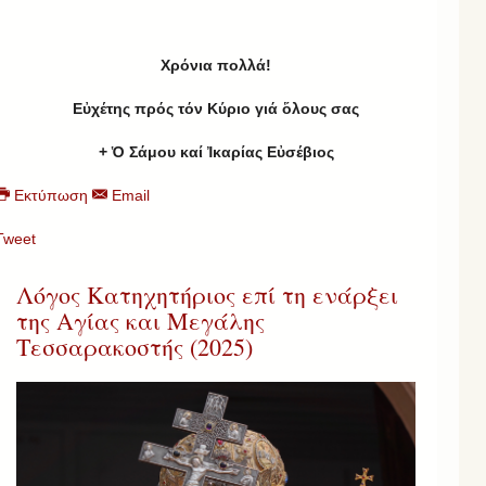
Χρ
όνια πολλά!
Εὐχέτης πρός τόν Κύριο γιά ὅλους σας
+ Ὁ Σάμου καί Ἰκαρίας Εὐσέβιος
Εκτύπωση
Email
Tweet
Λόγος Κατηχητήριος επί τη ενάρξει
της Αγίας και Μεγάλης
Τεσσαρακοστής (2025)