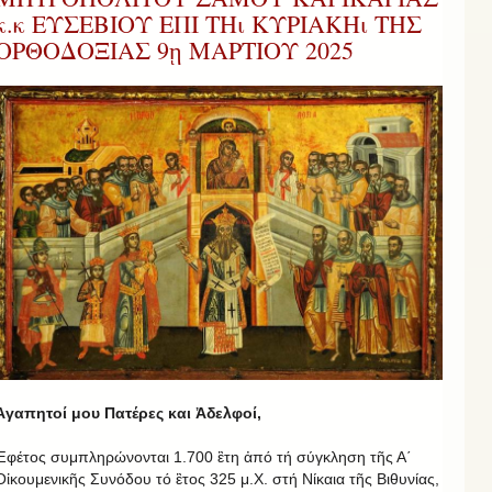
κ.κ ΕΥΣΕΒΙΟΥ ΕΠΙ ΤΗι ΚΥΡΙΑΚΗι ΤΗΣ
ΟΡΘΟΔΟΞΙΑΣ 9ῃ ΜΑΡΤΙΟΥ 2025
Ἀγαπητοί μου Πατέρες και Ἀδελφοί,
Ἐφέτος συμπληρώνονται 1.700 ἒτη ἀπό τή σύγκληση τῆς Α΄
Οἰκουμενικῆς Συνόδου τό ἒτος 325 μ.Χ. στή Νίκαια τῆς Βιθυνίας,