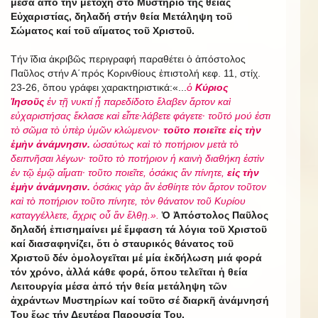
μέσα ἀπό τήν μετοχή στό Μυστήριο τῆς θείας
Εὐχαριστίας, δηλαδή στήν θεία Μετάληψη τοῦ
Σώματος καί τοῦ αἵματος τοῦ Χριστοῦ.
Τήν ἴδια ἀκριβῶς περιγραφή παραθέτει ὁ ἀπόστολος
Παῦλος στήν Α΄πρός Κορινθίους ἐπιστολή κεφ. 11, στίχ.
23-26, ὅπου γράφει χαρακτηριστικά:«...
ὁ
Κύριος
Ἰησοῦς
ἐν τῇ νυκτί ᾗ παρεδίδοτο ἔλαβεν ἄρτον καὶ
εὐχαριστήσας ἔκλασε καὶ εἶπε·λάβετε φάγετε· τοῦτό μού ἐστι
τὸ σῶμα τὸ ὑπὲρ ὑμῶν κλώμενον·
τοῦτο ποιεῖτε εἰς τὴν
ἐμὴν ἀνάμνησιν.
ὡσαύτως καὶ τὸ ποτήριον μετὰ τὸ
δειπνῆσαι λέγων· τοῦτο τὸ ποτήριον ἡ καινὴ διαθήκη ἐστὶν
ἐν τῷ ἐμῷ αἵματι· τοῦτο ποιεῖτε, ὁσάκις ἂν πίνητε,
εἰς τὴν
ἐμὴν ἀνάμνησιν.
ὁσάκις γὰρ ἂν ἐσθίητε τὸν ἄρτον τοῦτον
καὶ τὸ ποτήριον τοῦτο πίνητε, τὸν θάνατον τοῦ Κυρίου
καταγγέλλετε, ἄχρις οὗ ἂν ἔλθῃ.».
Ὁ Ἀπόστολος Παῦλος
δηλαδή ἐπισημαίνει μέ ἔμφαση τά λόγια τοῦ Χριστοῦ
καί διασαφηνίζει, ὅτι ὁ σταυρικός θάνατος τοῦ
Χριστοῦ δέν ὁμολογεῖται μέ μία ἐκδήλωση μιά φορά
τόν χρόνο, ἀλλά κάθε φορά, ὅπου τελεῖται ἡ θεία
Λειτουργία μέσα ἀπό τήν θεία μετάληψη τῶν
ἀχράντων Μυστηρίων καί τοῦτο σέ διαρκῆ ἀνάμνησή
Του ἕως τήν Δευτέρα Παρουσία Του.