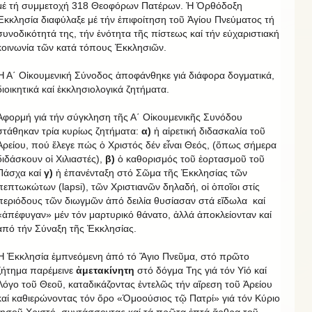
μέ τή συμμετοχή 318 Θεοφόρων Πατέρων. Ἡ Ὀρθόδοξη
Ἐκκλησία διαφύλαξε μέ τήν ἐπιφοίτηση τοῦ Ἁγίου Πνεύματος τή
συνοδικότητά της, τήν ἑνότητα τῆς πίστεως καί τήν εὐχαριστιακή
κοινωνία τῶν κατά τόπους Ἐκκλησιῶν.
Ἡ Α΄ Οἰκουμενική Σύνοδος ἀποφάνθηκε γιά διάφορα δογματικά,
διοικητικά καί ἐκκλησιολογικά ζητήματα.
Ἀφορμή γιά τήν σύγκληση τῆς Α΄ Οἰκουμενικῆς Συνόδου
στάθηκαν τρία κυρίως ζητήματα:
α)
ἡ αἱρετική διδασκαλία τοῦ
Ἀρείου, πού ἔλεγε πώς ὁ Χριστός δέν εἶναι Θεός, (ὅπως σήμερα
διδάσκουν οἱ Χιλιαστές),
β)
ὁ καθορισμός τοῦ ἑορτασμοῦ τοῦ
Πάσχα καί
γ)
ἡ ἐπανένταξη στό Σῶμα τῆς Ἐκκλησίας τῶν
πεπτωκώτων (lapsi), τῶν Χριστιανῶν δηλαδή, οἱ ὁποῖοι στίς
περιόδους τῶν διωγμῶν ἀπό δειλία θυσίασαν στά εἴδωλα καί
«ἀπέφυγαν» μέν τόν μαρτυρικό θάνατο, ἀλλά ἀποκλείονταν καί
ἀπό τήν Σύναξη τῆς Ἐκκλησίας.
Ἡ Ἐκκλησία ἐμπνεόμενη ἀπό τό Ἅγιο Πνεῦμα, στό πρῶτο
ζήτημα παρέμεινε
ἀμετακίνητη
στό δόγμα Της γιά τόν Υἱό καί
Λόγο τοῦ Θεοῦ, καταδικάζοντας ἐντελῶς τήν αἵρεση τοῦ Ἀρείου
καί καθιερώνοντας τόν ὅρο «Ὁμοούσιος τῷ Πατρί» γιά τόν Κύριο