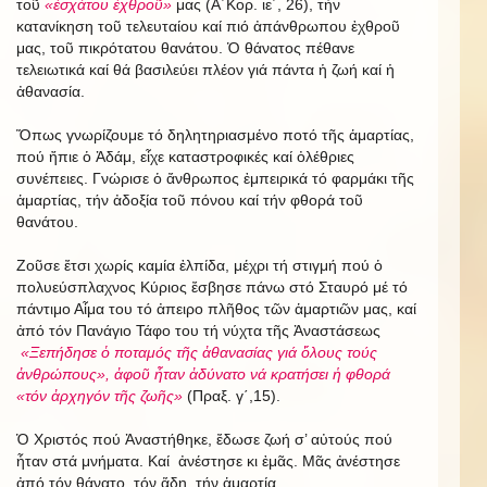
τοῦ
«ἐσχάτου ἐχθροῦ»
μας (Α΄Κορ. ιε΄, 26), τήν
κατανίκηση τοῦ τελευταίου καί πιό ἀπάνθρωπου ἐχθροῦ
μας, τοῦ πικρότατου θανάτου. Ὁ θάνατος πέθανε
τελειωτικά καί θά βασιλεύει πλέον γιά πάντα ἡ ζωή καί ἡ
ἀθανασία.
Ὅπως γνωρίζουμε τό δηλητηριασμένο ποτό τῆς ἁμαρτίας,
πού ἤπιε ὁ Ἀδάμ, εἶχε καταστροφικές καί ὀλέθριες
συνέπειες. Γνώρισε ὁ ἄνθρωπος ἐμπειρικά τό φαρμάκι τῆς
ἁμαρτίας, τήν ἀδοξία τοῦ πόνου καί τήν φθορά τοῦ
θανάτου.
Ζοῦσε ἔτσι χωρίς καμία ἐλπίδα, μέχρι τή στιγμή πού ὁ
πολυεύσπλαχνος Κύριος ἔσβησε πάνω στό Σταυρό μέ τό
πάντιμο Αἷμα του τό ἀπειρο πλῆθος τῶν ἁμαρτιῶν μας, καί
ἀπό τόν Πανάγιο Τάφο του τή νύχτα τῆς Ἀναστάσεως
«Ξεπήδησε ὁ ποταμός τῆς ἀθανασίας γιά ὅλους τούς
ἀνθρώπους», ἀφοῦ ἦταν ἀδύνατο νά κρατήσει ἡ φθορά
«τόν ἀρχηγόν τῆς ζωῆς»
(Πραξ. γ΄,15).
Ὁ Χριστός πού Ἀναστήθηκε, ἔδωσε ζωή σ’ αὐτούς πού
ἦταν στά μνήματα. Καί ἀνέστησε κι ἐμᾶς. Μᾶς ἀνέστησε
ἀπό τόν θάνατο, τόν ἅδη, τήν ἁμαρτία.