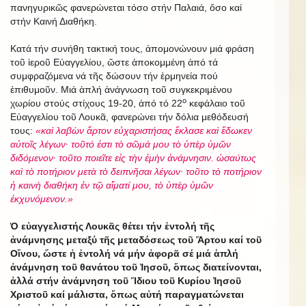
πανηγυρικῶς φανερώνεται τόσο στήν Παλαιά, ὅσο καί
στήν Καινή Διαθήκη.
Κατά τήν συνήθη τακτική τους, ἀπομονώνουν μιά φράση
τοῦ ἱεροῦ Εὐαγγελίου, ὥστε ἀποκομμένη ἀπό τά
συμφραζόμενα νά τῆς δώσουν τήν ἑρμηνεία πού
ἐπιθυμοῦν. Μιά ἁπλή ἀνάγνωση τοῦ συγκεκριμένου
ο
χωρίου στούς στίχους 19-20, ἀπό τό 22
κεφάλαιο τοῦ
Εὐαγγελίου τοῦ Λουκᾶ, φανερώνει τήν δόλια μεθόδευσή
τους:
«καὶ λαβὼν ἄρτον εὐχαριστήσας ἔκλασε καὶ ἔδωκεν
αὐτοῖς λέγων· τοῦτό ἐστι τὸ σῶμά μου τὸ ὑπὲρ ὑμῶν
διδόμενον· τοῦτο ποιεῖτε εἰς τὴν ἐμὴν ἀνάμνησιν. ὡσαύτως
καὶ τὸ ποτήριον μετὰ τὸ δειπνῆσαι λέγων· τοῦτο τὸ ποτήριον
ἡ καινὴ διαθήκη ἐν τῷ αἵματί μου, τὸ ὑπὲρ ὑμῶν
ἐκχυνόμενον.»
Ὁ εὐαγγελιστής Λουκᾶς θέτει τήν ἐντολή τῆς
ἀνάμνησης μεταξύ τῆς μεταδόσεως τοῦ Ἄρτου καί τοῦ
Οἴνου, ὥστε ἡ ἐντολή νά μήν ἀφορᾶ σέ μιά ἁπλή
ἀνάμνηση τοῦ θανάτου τοῦ Ἰησοῦ, ὅπως διατείνονται,
ἀλλά στήν ἀνάμνηση τοῦ Ἴδιου τοῦ Κυρίου Ἰησοῦ
Χριστοῦ καί μάλιστα, ὅπως αὐτή παραγματώνεται