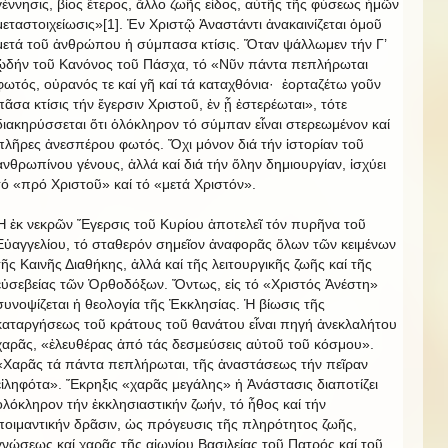
γέννησις, βίος ἕτερος, ἄλλο ζωῆς εἶδος, αὐτῆς τῆς φύσεως ἡμῶν
μεταστοιχείωσις»[1]. Ἐν Χριστῷ Ἀναστάντι ἀνακαινίζεται ὁμοῦ
μετά τοῦ ἀνθρώπου ἡ σύμπασα κτίσις. Ὅταν ψάλλωμεν τήν Γ’
ᾠδήν τοῦ Κανόνος τοῦ Πάσχα, τό «Νῦν πάντα πεπλήρωται
φωτός, οὐρανός τε καί γῆ καί τά καταχθόνια·
ἑορταζέτω γοῦν
πᾶσα κτίσις τήν ἔγερσιν Χριστοῦ, ἐν ᾗ ἐστερέωται», τότε
διακηρύσσεται ὅτι ὁλόκληρον τό σύμπαν εἶναι στερεωμένον καί
πλῆρες ἀνεσπέρου φωτός. Ὄχι μόνον διά τήν ἱστορίαν τοῦ
ἀνθρωπίνου γένους, ἀλλά καί διά τήν ὅλην δημιουργίαν, ἰσχύει
τό «πρό Χριστοῦ» καί τό «μετά Χριστόν».
Ἡ ἐκ νεκρῶν Ἔγερσις τοῦ Κυρίου ἀποτελεῖ τόν πυρῆνα τοῦ
Εὐαγγελίου, τό σταθερόν σημεῖον ἀναφορᾶς ὅλων τῶν κειμένων
τῆς Καινῆς Διαθήκης, ἀλλά καί τῆς λειτουργικῆς ζωῆς καί τῆς
εὐσεβείας τῶν Ὀρθοδόξων. Ὄντως, εἰς τό «Χριστός Ἀνέστη»
συνοψίζεται ἡ θεολογία τῆς Ἐκκλησίας. Ἡ βίωσις τῆς
καταργήσεως τοῦ κράτους τοῦ θανάτου εἶναι πηγή ἀνεκλαλήτου
χαρᾶς, «ἐλευθέρας ἀπό τάς δεσμεύσεις αὐτοῦ τοῦ κόσμου».
«Χαρᾶς τά πάντα πεπλήρωται, τῆς ἀναστάσεως τήν πεῖραν
εἰληφότα». Ἔκρηξις «χαρᾶς μεγάλης» ἡ Ἀνάστασις διαποτίζει
ὁλόκληρον τήν ἐκκλησιαστικήν ζωήν, τό ἦθος καί τήν
ποιμαντικήν δρᾶσιν, ὡς πρόγευσις τῆς πληρότητος ζωῆς,
γνώσεως καί χαρᾶς τῆς αἰωνίου Βασιλείας τοῦ Πατρός καί τοῦ